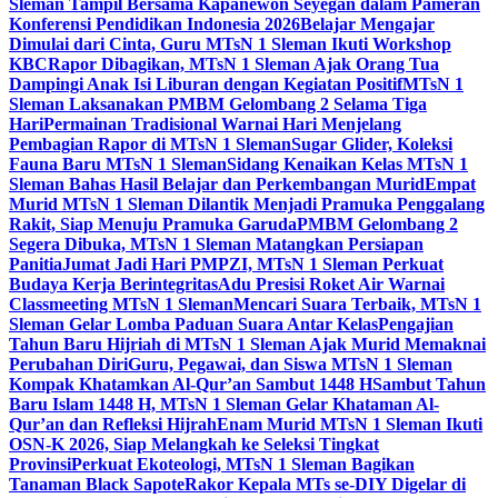
Sleman Tampil Bersama Kapanewon Seyegan dalam Pameran
Konferensi Pendidikan Indonesia 2026
Belajar Mengajar
Dimulai dari Cinta, Guru MTsN 1 Sleman Ikuti Workshop
KBC
Rapor Dibagikan, MTsN 1 Sleman Ajak Orang Tua
Dampingi Anak Isi Liburan dengan Kegiatan Positif
MTsN 1
Sleman Laksanakan PMBM Gelombang 2 Selama Tiga
Hari
Permainan Tradisional Warnai Hari Menjelang
Pembagian Rapor di MTsN 1 Sleman
Sugar Glider, Koleksi
Fauna Baru MTsN 1 Sleman
Sidang Kenaikan Kelas MTsN 1
Sleman Bahas Hasil Belajar dan Perkembangan Murid
Empat
Murid MTsN 1 Sleman Dilantik Menjadi Pramuka Penggalang
Rakit, Siap Menuju Pramuka Garuda
PMBM Gelombang 2
Segera Dibuka, MTsN 1 Sleman Matangkan Persiapan
Panitia
Jumat Jadi Hari PMPZI, MTsN 1 Sleman Perkuat
Budaya Kerja Berintegritas
Adu Presisi Roket Air Warnai
Classmeeting MTsN 1 Sleman
Mencari Suara Terbaik, MTsN 1
Sleman Gelar Lomba Paduan Suara Antar Kelas
Pengajian
Tahun Baru Hijriah di MTsN 1 Sleman Ajak Murid Memaknai
Perubahan Diri
Guru, Pegawai, dan Siswa MTsN 1 Sleman
Kompak Khatamkan Al-Qur’an Sambut 1448 H
Sambut Tahun
Baru Islam 1448 H, MTsN 1 Sleman Gelar Khataman Al-
Qur’an dan Refleksi Hijrah
Enam Murid MTsN 1 Sleman Ikuti
OSN-K 2026, Siap Melangkah ke Seleksi Tingkat
Provinsi
Perkuat Ekoteologi, MTsN 1 Sleman Bagikan
Tanaman Black Sapote
Rakor Kepala MTs se-DIY Digelar di