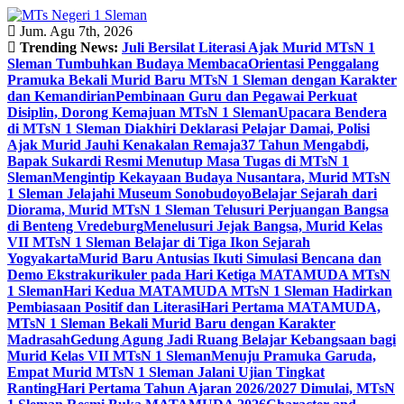
Skip
to
Jum. Agu 7th, 2026
content
Trending News:
Juli Bersilat Literasi Ajak Murid MTsN 1
Sleman Tumbuhkan Budaya Membaca
Orientasi Penggalang
Pramuka Bekali Murid Baru MTsN 1 Sleman dengan Karakter
dan Kemandirian
Pembinaan Guru dan Pegawai Perkuat
Disiplin, Dorong Kemajuan MTsN 1 Sleman
Upacara Bendera
di MTsN 1 Sleman Diakhiri Deklarasi Pelajar Damai, Polisi
Ajak Murid Jauhi Kenakalan Remaja
37 Tahun Mengabdi,
Bapak Sukardi Resmi Menutup Masa Tugas di MTsN 1
Sleman
Mengintip Kekayaan Budaya Nusantara, Murid MTsN
1 Sleman Jelajahi Museum Sonobudoyo
Belajar Sejarah dari
Diorama, Murid MTsN 1 Sleman Telusuri Perjuangan Bangsa
di Benteng Vredeburg
Menelusuri Jejak Bangsa, Murid Kelas
VII MTsN 1 Sleman Belajar di Tiga Ikon Sejarah
Yogyakarta
Murid Baru Antusias Ikuti Simulasi Bencana dan
Demo Ekstrakurikuler pada Hari Ketiga MATAMUDA MTsN
1 Sleman
Hari Kedua MATAMUDA MTsN 1 Sleman Hadirkan
Pembiasaan Positif dan Literasi
Hari Pertama MATAMUDA,
MTsN 1 Sleman Bekali Murid Baru dengan Karakter
Madrasah
Gedung Agung Jadi Ruang Belajar Kebangsaan bagi
Murid Kelas VII MTsN 1 Sleman
Menuju Pramuka Garuda,
Empat Murid MTsN 1 Sleman Jalani Ujian Tingkat
Ranting
Hari Pertama Tahun Ajaran 2026/2027 Dimulai, MTsN