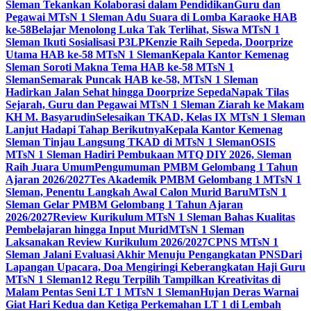
Sleman Tekankan Kolaborasi dalam Pendidikan
Guru dan
Pegawai MTsN 1 Sleman Adu Suara di Lomba Karaoke HAB
ke-58
Belajar Menolong Luka Tak Terlihat, Siswa MTsN 1
Sleman Ikuti Sosialisasi P3LP
Kenzie Raih Sepeda, Doorprize
Utama HAB ke-58 MTsN 1 Sleman
Kepala Kantor Kemenag
Sleman Soroti Makna Tema HAB ke-58 MTsN 1
Sleman
Semarak Puncak HAB ke-58, MTsN 1 Sleman
Hadirkan Jalan Sehat hingga Doorprize Sepeda
Napak Tilas
Sejarah, Guru dan Pegawai MTsN 1 Sleman Ziarah ke Makam
KH M. Basyarudin
Selesaikan TKAD, Kelas IX MTsN 1 Sleman
Lanjut Hadapi Tahap Berikutnya
Kepala Kantor Kemenag
Sleman Tinjau Langsung TKAD di MTsN 1 Sleman
OSIS
MTsN 1 Sleman Hadiri Pembukaan MTQ DIY 2026, Sleman
Raih Juara Umum
Pengumuman PMBM Gelombang 1 Tahun
Ajaran 2026/2027
Tes Akademik PMBM Gelombang 1 MTsN 1
Sleman, Penentu Langkah Awal Calon Murid Baru
MTsN 1
Sleman Gelar PMBM Gelombang 1 Tahun Ajaran
2026/2027
Review Kurikulum MTsN 1 Sleman Bahas Kualitas
Pembelajaran hingga Input Murid
MTsN 1 Sleman
Laksanakan Review Kurikulum 2026/2027
CPNS MTsN 1
Sleman Jalani Evaluasi Akhir Menuju Pengangkatan PNS
Dari
Lapangan Upacara, Doa Mengiringi Keberangkatan Haji Guru
MTsN 1 Sleman
12 Regu Terpilih Tampilkan Kreativitas di
Malam Pentas Seni LT 1 MTsN 1 Sleman
Hujan Deras Warnai
Giat Hari Kedua dan Ketiga Perkemahan LT 1 di Lembah