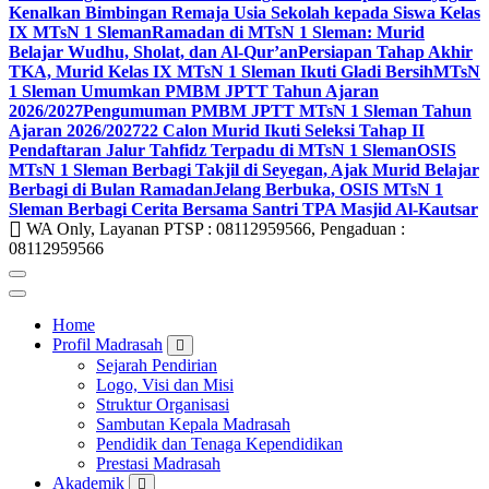
Kenalkan Bimbingan Remaja Usia Sekolah kepada Siswa Kelas
IX MTsN 1 Sleman
Ramadan di MTsN 1 Sleman: Murid
Belajar Wudhu, Sholat, dan Al-Qur’an
Persiapan Tahap Akhir
TKA, Murid Kelas IX MTsN 1 Sleman Ikuti Gladi Bersih
MTsN
1 Sleman Umumkan PMBM JPTT Tahun Ajaran
2026/2027
Pengumuman PMBM JPTT MTsN 1 Sleman Tahun
Ajaran 2026/2027
22 Calon Murid Ikuti Seleksi Tahap II
Pendaftaran Jalur Tahfidz Terpadu di MTsN 1 Sleman
OSIS
MTsN 1 Sleman Berbagi Takjil di Seyegan, Ajak Murid Belajar
Berbagi di Bulan Ramadan
Jelang Berbuka, OSIS MTsN 1
Sleman Berbagi Cerita Bersama Santri TPA Masjid Al-Kautsar
WA Only, Layanan PTSP : 08112959566, Pengaduan :
08112959566
Home
Profil Madrasah
Sejarah Pendirian
Logo, Visi dan Misi
Struktur Organisasi
Sambutan Kepala Madrasah
Pendidik dan Tenaga Kependidikan
Prestasi Madrasah
Akademik