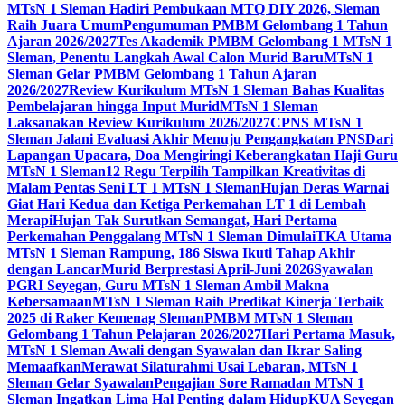
MTsN 1 Sleman Hadiri Pembukaan MTQ DIY 2026, Sleman
Raih Juara Umum
Pengumuman PMBM Gelombang 1 Tahun
Ajaran 2026/2027
Tes Akademik PMBM Gelombang 1 MTsN 1
Sleman, Penentu Langkah Awal Calon Murid Baru
MTsN 1
Sleman Gelar PMBM Gelombang 1 Tahun Ajaran
2026/2027
Review Kurikulum MTsN 1 Sleman Bahas Kualitas
Pembelajaran hingga Input Murid
MTsN 1 Sleman
Laksanakan Review Kurikulum 2026/2027
CPNS MTsN 1
Sleman Jalani Evaluasi Akhir Menuju Pengangkatan PNS
Dari
Lapangan Upacara, Doa Mengiringi Keberangkatan Haji Guru
MTsN 1 Sleman
12 Regu Terpilih Tampilkan Kreativitas di
Malam Pentas Seni LT 1 MTsN 1 Sleman
Hujan Deras Warnai
Giat Hari Kedua dan Ketiga Perkemahan LT 1 di Lembah
Merapi
Hujan Tak Surutkan Semangat, Hari Pertama
Perkemahan Penggalang MTsN 1 Sleman Dimulai
TKA Utama
MTsN 1 Sleman Rampung, 186 Siswa Ikuti Tahap Akhir
dengan Lancar
Murid Berprestasi April-Juni 2026
Syawalan
PGRI Seyegan, Guru MTsN 1 Sleman Ambil Makna
Kebersamaan
MTsN 1 Sleman Raih Predikat Kinerja Terbaik
2025 di Raker Kemenag Sleman
PMBM MTsN 1 Sleman
Gelombang 1 Tahun Pelajaran 2026/2027
Hari Pertama Masuk,
MTsN 1 Sleman Awali dengan Syawalan dan Ikrar Saling
Memaafkan
Merawat Silaturahmi Usai Lebaran, MTsN 1
Sleman Gelar Syawalan
Pengajian Sore Ramadan MTsN 1
Sleman Ingatkan Lima Hal Penting dalam Hidup
KUA Seyegan