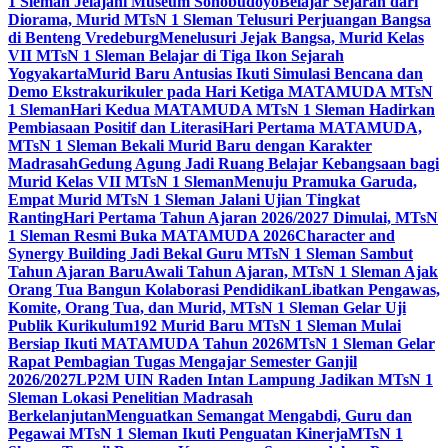
1 Sleman Jelajahi Museum Sonobudoyo
Belajar Sejarah dari
Diorama, Murid MTsN 1 Sleman Telusuri Perjuangan Bangsa
di Benteng Vredeburg
Menelusuri Jejak Bangsa, Murid Kelas
VII MTsN 1 Sleman Belajar di Tiga Ikon Sejarah
Yogyakarta
Murid Baru Antusias Ikuti Simulasi Bencana dan
Demo Ekstrakurikuler pada Hari Ketiga MATAMUDA MTsN
1 Sleman
Hari Kedua MATAMUDA MTsN 1 Sleman Hadirkan
Pembiasaan Positif dan Literasi
Hari Pertama MATAMUDA,
MTsN 1 Sleman Bekali Murid Baru dengan Karakter
Madrasah
Gedung Agung Jadi Ruang Belajar Kebangsaan bagi
Murid Kelas VII MTsN 1 Sleman
Menuju Pramuka Garuda,
Empat Murid MTsN 1 Sleman Jalani Ujian Tingkat
Ranting
Hari Pertama Tahun Ajaran 2026/2027 Dimulai, MTsN
1 Sleman Resmi Buka MATAMUDA 2026
Character and
Synergy Building Jadi Bekal Guru MTsN 1 Sleman Sambut
Tahun Ajaran Baru
Awali Tahun Ajaran, MTsN 1 Sleman Ajak
Orang Tua Bangun Kolaborasi Pendidikan
Libatkan Pengawas,
Komite, Orang Tua, dan Murid, MTsN 1 Sleman Gelar Uji
Publik Kurikulum
192 Murid Baru MTsN 1 Sleman Mulai
Bersiap Ikuti MATAMUDA Tahun 2026
MTsN 1 Sleman Gelar
Rapat Pembagian Tugas Mengajar Semester Ganjil
2026/2027
LP2M UIN Raden Intan Lampung Jadikan MTsN 1
Sleman Lokasi Penelitian Madrasah
Berkelanjutan
Menguatkan Semangat Mengabdi, Guru dan
Pegawai MTsN 1 Sleman Ikuti Penguatan Kinerja
MTsN 1