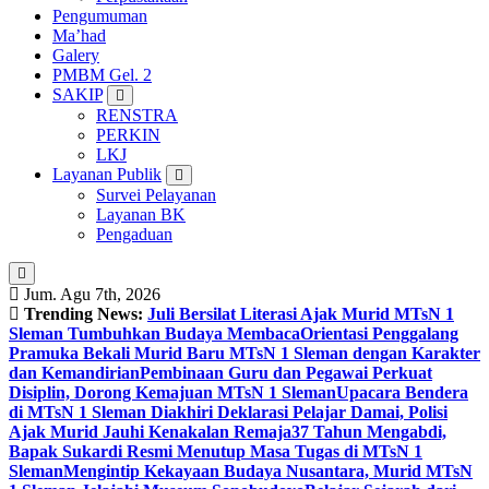
Pengumuman
Ma’had
Galery
PMBM Gel. 2
SAKIP
RENSTRA
PERKIN
LKJ
Layanan Publik
Survei Pelayanan
Layanan BK
Pengaduan
Jum. Agu 7th, 2026
Trending News:
Juli Bersilat Literasi Ajak Murid MTsN 1
Sleman Tumbuhkan Budaya Membaca
Orientasi Penggalang
Pramuka Bekali Murid Baru MTsN 1 Sleman dengan Karakter
dan Kemandirian
Pembinaan Guru dan Pegawai Perkuat
Disiplin, Dorong Kemajuan MTsN 1 Sleman
Upacara Bendera
di MTsN 1 Sleman Diakhiri Deklarasi Pelajar Damai, Polisi
Ajak Murid Jauhi Kenakalan Remaja
37 Tahun Mengabdi,
Bapak Sukardi Resmi Menutup Masa Tugas di MTsN 1
Sleman
Mengintip Kekayaan Budaya Nusantara, Murid MTsN