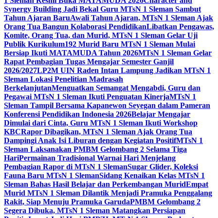
1 Sleman Resmi Buka MATAMUDA 2026
Character and
Synergy Building Jadi Bekal Guru MTsN 1 Sleman Sambut
Tahun Ajaran Baru
Awali Tahun Ajaran, MTsN 1 Sleman Ajak
Orang Tua Bangun Kolaborasi Pendidikan
Libatkan Pengawas,
Komite, Orang Tua, dan Murid, MTsN 1 Sleman Gelar Uji
Publik Kurikulum
192 Murid Baru MTsN 1 Sleman Mulai
Bersiap Ikuti MATAMUDA Tahun 2026
MTsN 1 Sleman Gelar
Rapat Pembagian Tugas Mengajar Semester Ganjil
2026/2027
LP2M UIN Raden Intan Lampung Jadikan MTsN 1
Sleman Lokasi Penelitian Madrasah
Berkelanjutan
Menguatkan Semangat Mengabdi, Guru dan
Pegawai MTsN 1 Sleman Ikuti Penguatan Kinerja
MTsN 1
Sleman Tampil Bersama Kapanewon Seyegan dalam Pameran
Konferensi Pendidikan Indonesia 2026
Belajar Mengajar
Dimulai dari Cinta, Guru MTsN 1 Sleman Ikuti Workshop
KBC
Rapor Dibagikan, MTsN 1 Sleman Ajak Orang Tua
Dampingi Anak Isi Liburan dengan Kegiatan Positif
MTsN 1
Sleman Laksanakan PMBM Gelombang 2 Selama Tiga
Hari
Permainan Tradisional Warnai Hari Menjelang
Pembagian Rapor di MTsN 1 Sleman
Sugar Glider, Koleksi
Fauna Baru MTsN 1 Sleman
Sidang Kenaikan Kelas MTsN 1
Sleman Bahas Hasil Belajar dan Perkembangan Murid
Empat
Murid MTsN 1 Sleman Dilantik Menjadi Pramuka Penggalang
Rakit, Siap Menuju Pramuka Garuda
PMBM Gelombang 2
Segera Dibuka, MTsN 1 Sleman Matangkan Persiapan