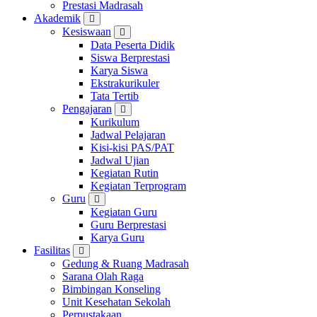
Prestasi Madrasah
Akademik
Kesiswaan
Data Peserta Didik
Siswa Berprestasi
Karya Siswa
Ekstrakurikuler
Tata Tertib
Pengajaran
Kurikulum
Jadwal Pelajaran
Kisi-kisi PAS/PAT
Jadwal Ujian
Kegiatan Rutin
Kegiatan Terprogram
Guru
Kegiatan Guru
Guru Berprestasi
Karya Guru
Fasilitas
Gedung & Ruang Madrasah
Sarana Olah Raga
Bimbingan Konseling
Unit Kesehatan Sekolah
Perpustakaan