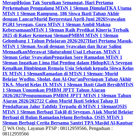
Merapi
Hujan Tak Surutkan Semangat, Hari Pertama
Perkemahan Penggalang MTsN 1 Sleman Dimulai
TKA Utama
MTsN 1 Sleman Rampung, 186 Siswa Ikuti Tahap Akhir
dengan Lancar
Murid Berprestasi April-Juni 2026
Syawalan
PGRI Seyegan, Guru MTsN 1 Sleman Ambil Makna
Kebersamaan
MTsN 1 Sleman Raih Predikat Kinerja Terbaik
2025 di Raker Kemenag Sleman
PMBM MTsN 1 Sleman
Gelombang 1 Tahun Pelajaran 2026/2027
Hari Pertama Masuk,
MTsN 1 Sleman Awali dengan Syawalan dan Ikrar Saling
Memaafkan
Merawat Silaturahmi Usai Lebaran, MTsN 1
Sleman Gelar Syawalan
Pengajian Sore Ramadan MTsN 1
Sleman Ingatkan Lima Hal Penting dalam Hidup
KUA Seyegan
Kenalkan Bimbingan Remaja Usia Sekolah kepada Siswa Kelas
IX MTsN 1 Sleman
Ramadan di MTsN 1 Sleman: Murid
Belajar Wudhu, Sholat, dan Al-Qur’an
Persiapan Tahap Akhir
TKA, Murid Kelas IX MTsN 1 Sleman Ikuti Gladi Bersih
MTsN
1 Sleman Umumkan PMBM JPTT Tahun Ajaran
2026/2027
Pengumuman PMBM JPTT MTsN 1 Sleman Tahun
Ajaran 2026/2027
22 Calon Murid Ikuti Seleksi Tahap II
Pendaftaran Jalur Tahfidz Terpadu di MTsN 1 Sleman
OSIS
MTsN 1 Sleman Berbagi Takjil di Seyegan, Ajak Murid Belajar
Berbagi di Bulan Ramadan
Jelang Berbuka, OSIS MTsN 1
Sleman Berbagi Cerita Bersama Santri TPA Masjid Al-Kautsar
WA Only, Layanan PTSP : 08112959566, Pengaduan :
08112959566