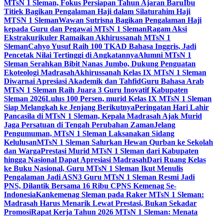
MTsN 1 Sleman, Fokus Persiapan Tahun Ajaran Baru
Ibu
Titiek Bagikan Pengalaman Haji dalam Silaturahim Haji
MTSN 1 Sleman
Wawan Sutrisna Bagikan Pengalaman Haji
kepada Guru dan Pegawai MTsN 1 Sleman
Ragam Aksi
Ekstrakurikuler Ramaikan Akhirussanah MTsN 1
Sleman
Cahyo Yusuf Raih 100 TKAD Bahasa Inggris, Jadi
Pencetak Nilai Tertinggi di Angkatannya
Alumni MTsN 1
Sleman Serahkan Bibit Nanas Jumbo, Dukung Penguatan
Ekoteologi Madrasah
Akhirussanah Kelas IX MTsN 1 Sleman
Diwarnai Apresiasi Akademik dan Tahfid
Guru Bahasa Arab
MTsN 1 Sleman Raih Juara 3 Guru Inovatif Kabupaten
Sleman 2026
Lulus 100 Persen, murid Kelas IX MTsN 1 Sleman
Siap Melangkah ke Jenjang Berikutnya
Peringatan Hari Lahir
Pancasila di MTsN 1 Sleman, Kepala Madrasah Ajak Murid
Jaga Persatuan di Tengah Perubahan Zaman
Jelang
Pengumuman, MTsN 1 Sleman Laksanakan Sidang
Kelulusan
MTsN 1 Sleman Salurkan Hewan Qurban ke Sekolah
dan Warga
Prestasi Murid MTsN 1 Sleman dari Kabupaten
hingga Nasional Dapat Apresiasi Madrasah
Dari Ruang Kelas
ke Buku Nasional, Guru MTsN 1 Sleman Ikut Menulis
Pengalaman Jadi ASN
3 Guru MTsN 1 Sleman Resmi Jadi
PNS, Dilantik Bersama 16 Ribu CPNS Kemenag Se-
Indonesia
Kankemenag Sleman pada Raker MTsN 1 Sleman:
Madrasah Harus Menarik Lewat Prestasi, Bukan Sekadar
Promosi
Rapat Kerja Tahun 2026 MTsN 1 Sleman: Menata