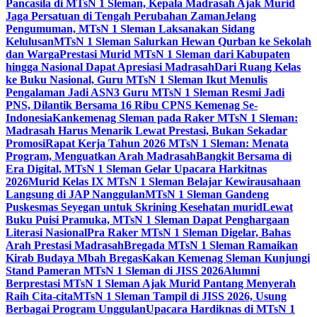
Pancasila di MTsN 1 Sleman, Kepala Madrasah Ajak Murid
Jaga Persatuan di Tengah Perubahan Zaman
Jelang
Pengumuman, MTsN 1 Sleman Laksanakan Sidang
Kelulusan
MTsN 1 Sleman Salurkan Hewan Qurban ke Sekolah
dan Warga
Prestasi Murid MTsN 1 Sleman dari Kabupaten
hingga Nasional Dapat Apresiasi Madrasah
Dari Ruang Kelas
ke Buku Nasional, Guru MTsN 1 Sleman Ikut Menulis
Pengalaman Jadi ASN
3 Guru MTsN 1 Sleman Resmi Jadi
PNS, Dilantik Bersama 16 Ribu CPNS Kemenag Se-
Indonesia
Kankemenag Sleman pada Raker MTsN 1 Sleman:
Madrasah Harus Menarik Lewat Prestasi, Bukan Sekadar
Promosi
Rapat Kerja Tahun 2026 MTsN 1 Sleman: Menata
Program, Menguatkan Arah Madrasah
Bangkit Bersama di
Era Digital, MTsN 1 Sleman Gelar Upacara Harkitnas
2026
Murid Kelas IX MTsN 1 Sleman Belajar Kewirausahaan
Langsung di JAP Nanggulan
MTsN 1 Sleman Gandeng
Puskesmas Seyegan untuk Skrining Kesehatan murid
Lewat
Buku Puisi Pramuka, MTsN 1 Sleman Dapat Penghargaan
Literasi Nasional
Pra Raker MTsN 1 Sleman Digelar, Bahas
Arah Prestasi Madrasah
Bregada MTsN 1 Sleman Ramaikan
Kirab Budaya Mbah Bregas
Kakan Kemenag Sleman Kunjungi
Stand Pameran MTsN 1 Sleman di JISS 2026
Alumni
Berprestasi MTsN 1 Sleman Ajak Murid Pantang Menyerah
Raih Cita-cita
MTsN 1 Sleman Tampil di JISS 2026, Usung
Berbagai Program Unggulan
Upacara Hardiknas di MTsN 1