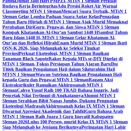
Panitia
Jumat Jadi Hari PMPZI, MTsN 1 Sleman Perkuat
Budaya Kerja Berintegritas
Adu Presisi Roket Air Warnai
Classmeeting MTsN 1 Sleman
Mencari Suara Terbaik, MTsN 1
Sleman Gelar Lomba Paduan Suara Antar Kelas
Pengajian
Tahun Baru Hijriah di MTsN 1 Sleman Ajak Murid Memaknai
Perubahan Diri
Guru, Pegawai, dan Siswa MTsN 1 Sleman
Kompak Khatamkan Al-Qur’an Sambut 1448 H
Sambut Tahun
Baru Islam 1448 H, MTsN 1 Sleman Gelar Khataman Al-
Qur’an dan Refleksi Hijrah
Enam Murid MTsN 1 Sleman Ikuti
OSN-K 2026, Siap Melangkah ke Seleksi Tingkat
Provinsi
Perkuat Ekoteologi, MTsN 1 Sleman Bagikan
Tanaman Black Sapote
Rakor Kepala MTs se-DIY Digelar di
MTsN 1 Sleman, Fokus Persiapan Tahun Ajaran Baru
Ibu
Titiek Bagikan Pengalaman Haji dalam Silaturahim Haji
MTSN 1 Sleman
Wawan Sutrisna Bagikan Pengalaman Haji
kepada Guru dan Pegawai MTsN 1 Sleman
Ragam Aksi
Ekstrakurikuler Ramaikan Akhirussanah MTsN 1
Sleman
Cahyo Yusuf Raih 100 TKAD Bahasa Inggris, Jadi
Pencetak Nilai Tertinggi di Angkatannya
Alumni MTsN 1
Sleman Serahkan Bibit Nanas Jumbo, Dukung Penguatan
Ekoteologi Madrasah
Akhirussanah Kelas IX MTsN 1 Sleman
Diwarnai Apresiasi Akademik dan Tahfid
Guru Bahasa Arab
MTsN 1 Sleman Raih Juara 3 Guru Inovatif Kabupaten
Sleman 2026
Lulus 100 Persen, murid Kelas IX MTsN 1 Sleman
Siap Melangkah ke Jenjang Berikutnya
Peringatan Hari Lahir