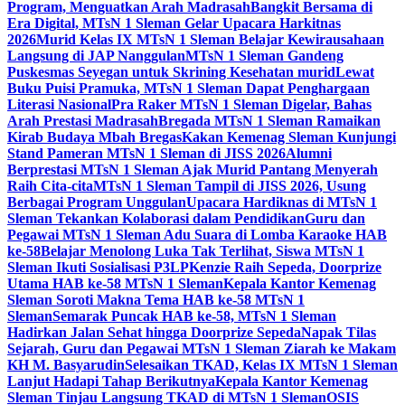
Program, Menguatkan Arah Madrasah
Bangkit Bersama di
Era Digital, MTsN 1 Sleman Gelar Upacara Harkitnas
2026
Murid Kelas IX MTsN 1 Sleman Belajar Kewirausahaan
Langsung di JAP Nanggulan
MTsN 1 Sleman Gandeng
Puskesmas Seyegan untuk Skrining Kesehatan murid
Lewat
Buku Puisi Pramuka, MTsN 1 Sleman Dapat Penghargaan
Literasi Nasional
Pra Raker MTsN 1 Sleman Digelar, Bahas
Arah Prestasi Madrasah
Bregada MTsN 1 Sleman Ramaikan
Kirab Budaya Mbah Bregas
Kakan Kemenag Sleman Kunjungi
Stand Pameran MTsN 1 Sleman di JISS 2026
Alumni
Berprestasi MTsN 1 Sleman Ajak Murid Pantang Menyerah
Raih Cita-cita
MTsN 1 Sleman Tampil di JISS 2026, Usung
Berbagai Program Unggulan
Upacara Hardiknas di MTsN 1
Sleman Tekankan Kolaborasi dalam Pendidikan
Guru dan
Pegawai MTsN 1 Sleman Adu Suara di Lomba Karaoke HAB
ke-58
Belajar Menolong Luka Tak Terlihat, Siswa MTsN 1
Sleman Ikuti Sosialisasi P3LP
Kenzie Raih Sepeda, Doorprize
Utama HAB ke-58 MTsN 1 Sleman
Kepala Kantor Kemenag
Sleman Soroti Makna Tema HAB ke-58 MTsN 1
Sleman
Semarak Puncak HAB ke-58, MTsN 1 Sleman
Hadirkan Jalan Sehat hingga Doorprize Sepeda
Napak Tilas
Sejarah, Guru dan Pegawai MTsN 1 Sleman Ziarah ke Makam
KH M. Basyarudin
Selesaikan TKAD, Kelas IX MTsN 1 Sleman
Lanjut Hadapi Tahap Berikutnya
Kepala Kantor Kemenag
Sleman Tinjau Langsung TKAD di MTsN 1 Sleman
OSIS