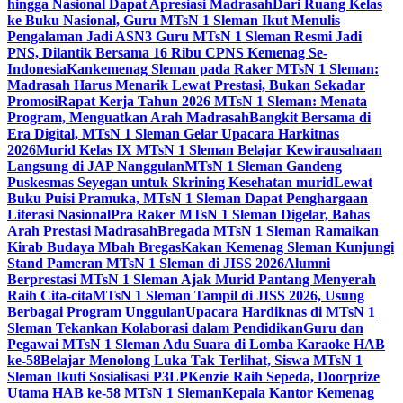
hingga Nasional Dapat Apresiasi Madrasah
Dari Ruang Kelas
ke Buku Nasional, Guru MTsN 1 Sleman Ikut Menulis
Pengalaman Jadi ASN
3 Guru MTsN 1 Sleman Resmi Jadi
PNS, Dilantik Bersama 16 Ribu CPNS Kemenag Se-
Indonesia
Kankemenag Sleman pada Raker MTsN 1 Sleman:
Madrasah Harus Menarik Lewat Prestasi, Bukan Sekadar
Promosi
Rapat Kerja Tahun 2026 MTsN 1 Sleman: Menata
Program, Menguatkan Arah Madrasah
Bangkit Bersama di
Era Digital, MTsN 1 Sleman Gelar Upacara Harkitnas
2026
Murid Kelas IX MTsN 1 Sleman Belajar Kewirausahaan
Langsung di JAP Nanggulan
MTsN 1 Sleman Gandeng
Puskesmas Seyegan untuk Skrining Kesehatan murid
Lewat
Buku Puisi Pramuka, MTsN 1 Sleman Dapat Penghargaan
Literasi Nasional
Pra Raker MTsN 1 Sleman Digelar, Bahas
Arah Prestasi Madrasah
Bregada MTsN 1 Sleman Ramaikan
Kirab Budaya Mbah Bregas
Kakan Kemenag Sleman Kunjungi
Stand Pameran MTsN 1 Sleman di JISS 2026
Alumni
Berprestasi MTsN 1 Sleman Ajak Murid Pantang Menyerah
Raih Cita-cita
MTsN 1 Sleman Tampil di JISS 2026, Usung
Berbagai Program Unggulan
Upacara Hardiknas di MTsN 1
Sleman Tekankan Kolaborasi dalam Pendidikan
Guru dan
Pegawai MTsN 1 Sleman Adu Suara di Lomba Karaoke HAB
ke-58
Belajar Menolong Luka Tak Terlihat, Siswa MTsN 1
Sleman Ikuti Sosialisasi P3LP
Kenzie Raih Sepeda, Doorprize
Utama HAB ke-58 MTsN 1 Sleman
Kepala Kantor Kemenag