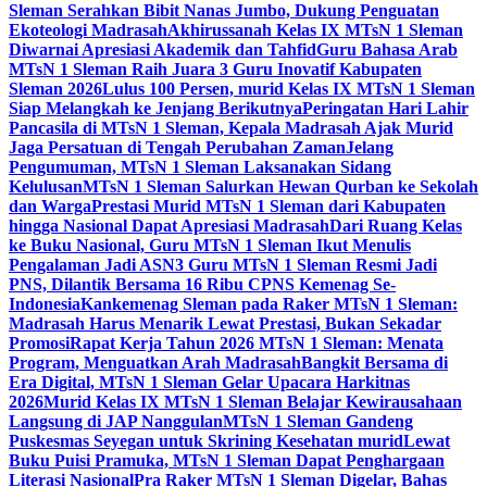
Sleman Serahkan Bibit Nanas Jumbo, Dukung Penguatan
Ekoteologi Madrasah
Akhirussanah Kelas IX MTsN 1 Sleman
Diwarnai Apresiasi Akademik dan Tahfid
Guru Bahasa Arab
MTsN 1 Sleman Raih Juara 3 Guru Inovatif Kabupaten
Sleman 2026
Lulus 100 Persen, murid Kelas IX MTsN 1 Sleman
Siap Melangkah ke Jenjang Berikutnya
Peringatan Hari Lahir
Pancasila di MTsN 1 Sleman, Kepala Madrasah Ajak Murid
Jaga Persatuan di Tengah Perubahan Zaman
Jelang
Pengumuman, MTsN 1 Sleman Laksanakan Sidang
Kelulusan
MTsN 1 Sleman Salurkan Hewan Qurban ke Sekolah
dan Warga
Prestasi Murid MTsN 1 Sleman dari Kabupaten
hingga Nasional Dapat Apresiasi Madrasah
Dari Ruang Kelas
ke Buku Nasional, Guru MTsN 1 Sleman Ikut Menulis
Pengalaman Jadi ASN
3 Guru MTsN 1 Sleman Resmi Jadi
PNS, Dilantik Bersama 16 Ribu CPNS Kemenag Se-
Indonesia
Kankemenag Sleman pada Raker MTsN 1 Sleman:
Madrasah Harus Menarik Lewat Prestasi, Bukan Sekadar
Promosi
Rapat Kerja Tahun 2026 MTsN 1 Sleman: Menata
Program, Menguatkan Arah Madrasah
Bangkit Bersama di
Era Digital, MTsN 1 Sleman Gelar Upacara Harkitnas
2026
Murid Kelas IX MTsN 1 Sleman Belajar Kewirausahaan
Langsung di JAP Nanggulan
MTsN 1 Sleman Gandeng
Puskesmas Seyegan untuk Skrining Kesehatan murid
Lewat
Buku Puisi Pramuka, MTsN 1 Sleman Dapat Penghargaan
Literasi Nasional
Pra Raker MTsN 1 Sleman Digelar, Bahas