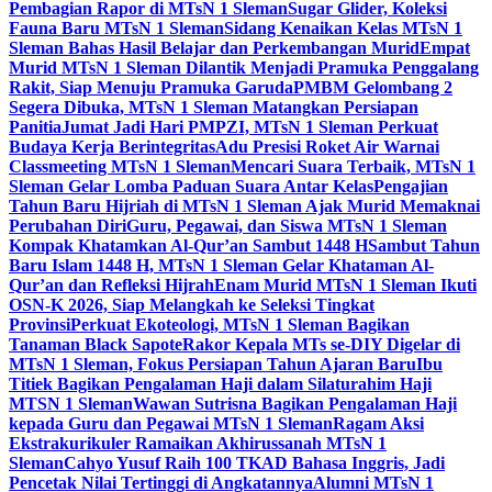
Pembagian Rapor di MTsN 1 Sleman
Sugar Glider, Koleksi
Fauna Baru MTsN 1 Sleman
Sidang Kenaikan Kelas MTsN 1
Sleman Bahas Hasil Belajar dan Perkembangan Murid
Empat
Murid MTsN 1 Sleman Dilantik Menjadi Pramuka Penggalang
Rakit, Siap Menuju Pramuka Garuda
PMBM Gelombang 2
Segera Dibuka, MTsN 1 Sleman Matangkan Persiapan
Panitia
Jumat Jadi Hari PMPZI, MTsN 1 Sleman Perkuat
Budaya Kerja Berintegritas
Adu Presisi Roket Air Warnai
Classmeeting MTsN 1 Sleman
Mencari Suara Terbaik, MTsN 1
Sleman Gelar Lomba Paduan Suara Antar Kelas
Pengajian
Tahun Baru Hijriah di MTsN 1 Sleman Ajak Murid Memaknai
Perubahan Diri
Guru, Pegawai, dan Siswa MTsN 1 Sleman
Kompak Khatamkan Al-Qur’an Sambut 1448 H
Sambut Tahun
Baru Islam 1448 H, MTsN 1 Sleman Gelar Khataman Al-
Qur’an dan Refleksi Hijrah
Enam Murid MTsN 1 Sleman Ikuti
OSN-K 2026, Siap Melangkah ke Seleksi Tingkat
Provinsi
Perkuat Ekoteologi, MTsN 1 Sleman Bagikan
Tanaman Black Sapote
Rakor Kepala MTs se-DIY Digelar di
MTsN 1 Sleman, Fokus Persiapan Tahun Ajaran Baru
Ibu
Titiek Bagikan Pengalaman Haji dalam Silaturahim Haji
MTSN 1 Sleman
Wawan Sutrisna Bagikan Pengalaman Haji
kepada Guru dan Pegawai MTsN 1 Sleman
Ragam Aksi
Ekstrakurikuler Ramaikan Akhirussanah MTsN 1
Sleman
Cahyo Yusuf Raih 100 TKAD Bahasa Inggris, Jadi
Pencetak Nilai Tertinggi di Angkatannya
Alumni MTsN 1