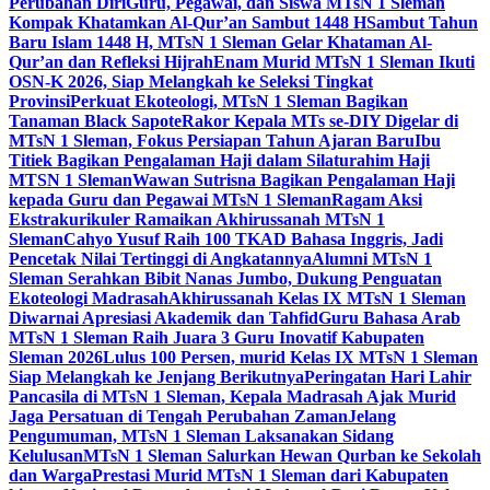
Perubahan Diri
Guru, Pegawai, dan Siswa MTsN 1 Sleman
Kompak Khatamkan Al-Qur’an Sambut 1448 H
Sambut Tahun
Baru Islam 1448 H, MTsN 1 Sleman Gelar Khataman Al-
Qur’an dan Refleksi Hijrah
Enam Murid MTsN 1 Sleman Ikuti
OSN-K 2026, Siap Melangkah ke Seleksi Tingkat
Provinsi
Perkuat Ekoteologi, MTsN 1 Sleman Bagikan
Tanaman Black Sapote
Rakor Kepala MTs se-DIY Digelar di
MTsN 1 Sleman, Fokus Persiapan Tahun Ajaran Baru
Ibu
Titiek Bagikan Pengalaman Haji dalam Silaturahim Haji
MTSN 1 Sleman
Wawan Sutrisna Bagikan Pengalaman Haji
kepada Guru dan Pegawai MTsN 1 Sleman
Ragam Aksi
Ekstrakurikuler Ramaikan Akhirussanah MTsN 1
Sleman
Cahyo Yusuf Raih 100 TKAD Bahasa Inggris, Jadi
Pencetak Nilai Tertinggi di Angkatannya
Alumni MTsN 1
Sleman Serahkan Bibit Nanas Jumbo, Dukung Penguatan
Ekoteologi Madrasah
Akhirussanah Kelas IX MTsN 1 Sleman
Diwarnai Apresiasi Akademik dan Tahfid
Guru Bahasa Arab
MTsN 1 Sleman Raih Juara 3 Guru Inovatif Kabupaten
Sleman 2026
Lulus 100 Persen, murid Kelas IX MTsN 1 Sleman
Siap Melangkah ke Jenjang Berikutnya
Peringatan Hari Lahir
Pancasila di MTsN 1 Sleman, Kepala Madrasah Ajak Murid
Jaga Persatuan di Tengah Perubahan Zaman
Jelang
Pengumuman, MTsN 1 Sleman Laksanakan Sidang
Kelulusan
MTsN 1 Sleman Salurkan Hewan Qurban ke Sekolah
dan Warga
Prestasi Murid MTsN 1 Sleman dari Kabupaten