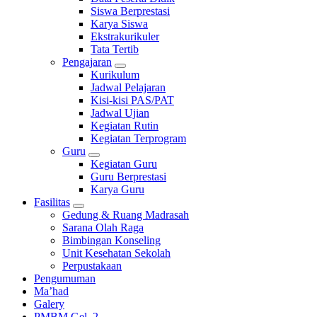
Siswa Berprestasi
Karya Siswa
Ekstrakurikuler
Tata Tertib
Pengajaran
Kurikulum
Jadwal Pelajaran
Kisi-kisi PAS/PAT
Jadwal Ujian
Kegiatan Rutin
Kegiatan Terprogram
Guru
Kegiatan Guru
Guru Berprestasi
Karya Guru
Fasilitas
Gedung & Ruang Madrasah
Sarana Olah Raga
Bimbingan Konseling
Unit Kesehatan Sekolah
Perpustakaan
Pengumuman
Ma’had
Galery
PMBM Gel. 2