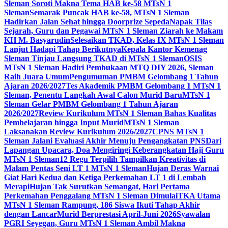
Sleman Soroti Makna Tema HAB ke-58 MTsN 1
Sleman
Semarak Puncak HAB ke-58, MTsN 1 Sleman
Hadirkan Jalan Sehat hingga Doorprize Sepeda
Napak Tilas
Sejarah, Guru dan Pegawai MTsN 1 Sleman Ziarah ke Makam
KH M. Basyarudin
Selesaikan TKAD, Kelas IX MTsN 1 Sleman
Lanjut Hadapi Tahap Berikutnya
Kepala Kantor Kemenag
Sleman Tinjau Langsung TKAD di MTsN 1 Sleman
OSIS
MTsN 1 Sleman Hadiri Pembukaan MTQ DIY 2026, Sleman
Raih Juara Umum
Pengumuman PMBM Gelombang 1 Tahun
Ajaran 2026/2027
Tes Akademik PMBM Gelombang 1 MTsN 1
Sleman, Penentu Langkah Awal Calon Murid Baru
MTsN 1
Sleman Gelar PMBM Gelombang 1 Tahun Ajaran
2026/2027
Review Kurikulum MTsN 1 Sleman Bahas Kualitas
Pembelajaran hingga Input Murid
MTsN 1 Sleman
Laksanakan Review Kurikulum 2026/2027
CPNS MTsN 1
Sleman Jalani Evaluasi Akhir Menuju Pengangkatan PNS
Dari
Lapangan Upacara, Doa Mengiringi Keberangkatan Haji Guru
MTsN 1 Sleman
12 Regu Terpilih Tampilkan Kreativitas di
Malam Pentas Seni LT 1 MTsN 1 Sleman
Hujan Deras Warnai
Giat Hari Kedua dan Ketiga Perkemahan LT 1 di Lembah
Merapi
Hujan Tak Surutkan Semangat, Hari Pertama
Perkemahan Penggalang MTsN 1 Sleman Dimulai
TKA Utama
MTsN 1 Sleman Rampung, 186 Siswa Ikuti Tahap Akhir
dengan Lancar
Murid Berprestasi April-Juni 2026
Syawalan
PGRI Seyegan, Guru MTsN 1 Sleman Ambil Makna