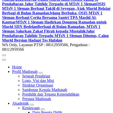
Pendaftaran Jalur Tahfidz Terpadu di MTsN 1 Sleman
OSIS
MTsN 1 Sleman Berbagi Takjil di Seyegan, Ajak Murid Belajar
Berbagi di Bulan Ramadan
Jelang Berbuka, OSIS MTsN 1
Sleman Berbagi Cerita Bersama Santri TPA Masjid Al-
Kautsar
MTsN 1 Sleman Hadirkan Dongeng Ramadan untuk
Murid SDN Bedelan
Berbagi di Bulan Ramadan, MTsN 1
Sleman Salurkan Zakat Fitrah kepada Mustahik
Jalur
Pendaftaran Tahfidz Terpadu MTsN 1 Sleman Ditutup, Calon
Murid Bersiap Hadapi Tes Hafalan
WA Only, Layanan PTSP : 08112959566, Pengaduan :
08112959566
Home
Profil Madrasah
Sejarah Pendirian
Logo, Visi dan Misi
Struktur Organisasi
Sambutan Kepala Madrasah
Pendidik dan Tenaga Kependidikan
Prestasi Madrasah
Akademik
Kesiswaan
Data Peserta Didik