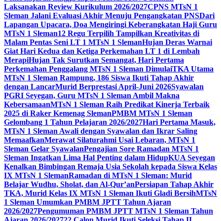
Laksanakan Review Kurikulum 2026/2027
CPNS MTsN 1
Sleman Jalani Evaluasi Akhir Menuju Pengangkatan PNS
Dari
Lapangan Upacara, Doa Mengiringi Keberangkatan Haji Guru
MTsN 1 Sleman
12 Regu Terpilih Tampilkan Kreativitas di
Malam Pentas Seni LT 1 MTsN 1 Sleman
Hujan Deras Warnai
Giat Hari Kedua dan Ketiga Perkemahan LT 1 di Lembah
Merapi
Hujan Tak Surutkan Semangat, Hari Pertama
Perkemahan Penggalang MTsN 1 Sleman Dimulai
TKA Utama
MTsN 1 Sleman Rampung, 186 Siswa Ikuti Tahap Akhir
dengan Lancar
Murid Berprestasi April-Juni 2026
Syawalan
PGRI Seyegan, Guru MTsN 1 Sleman Ambil Makna
Kebersamaan
MTsN 1 Sleman Raih Predikat Kinerja Terbaik
2025 di Raker Kemenag Sleman
PMBM MTsN 1 Sleman
Gelombang 1 Tahun Pelajaran 2026/2027
Hari Pertama Masuk,
MTsN 1 Sleman Awali dengan Syawalan dan Ikrar Saling
Memaafkan
Merawat Silaturahmi Usai Lebaran, MTsN 1
Sleman Gelar Syawalan
Pengajian Sore Ramadan MTsN 1
Sleman Ingatkan Lima Hal Penting dalam Hidup
KUA Seyegan
Kenalkan Bimbingan Remaja Usia Sekolah kepada Siswa Kelas
IX MTsN 1 Sleman
Ramadan di MTsN 1 Sleman: Murid
Belajar Wudhu, Sholat, dan Al-Qur’an
Persiapan Tahap Akhir
TKA, Murid Kelas IX MTsN 1 Sleman Ikuti Gladi Bersih
MTsN
1 Sleman Umumkan PMBM JPTT Tahun Ajaran
2026/2027
Pengumuman PMBM JPTT MTsN 1 Sleman Tahun
Ajaran 2026/2027
22 Calon Murid Ikuti Seleksi Tahap II