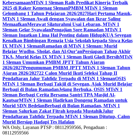
Kebersamaan
MTsN 1 Sleman Raih Predikat Kinerja Terbaik
2025 di Raker Kemenag Sleman
PMBM MTsN 1 Sleman
Gelombang 1 Tahun Pelajaran 2026/2027
Hari Pertama Masuk,
MTsN 1 Sleman Awali dengan Syawalan dan Ikrar Saling
Memaafkan
Merawat Silaturahmi Usai Lebaran, MTsN 1
Sleman Gelar Syawalan
Pengajian Sore Ramadan MTsN 1
Sleman Ingatkan Lima Hal Penting dalam Hidup
KUA Seyegan
Kenalkan Bimbingan Remaja Usia Sekolah kepada Siswa Kelas
IX MTsN 1 Sleman
Ramadan di MTsN 1 Sleman: Murid
Belajar Wudhu, Sholat, dan Al-Qur’an
Persiapan Tahap Akhir
TKA, Murid Kelas IX MTsN 1 Sleman Ikuti Gladi Bersih
MTsN
1 Sleman Umumkan PMBM JPTT Tahun Ajaran
2026/2027
Pengumuman PMBM JPTT MTsN 1 Sleman Tahun
Ajaran 2026/2027
22 Calon Murid Ikuti Seleksi Tahap II
Pendaftaran Jalur Tahfidz Terpadu di MTsN 1 Sleman
OSIS
MTsN 1 Sleman Berbagi Takjil di Seyegan, Ajak Murid Belajar
Berbagi di Bulan Ramadan
Jelang Berbuka, OSIS MTsN 1
Sleman Berbagi Cerita Bersama Santri TPA Masjid Al-
Kautsar
MTsN 1 Sleman Hadirkan Dongeng Ramadan untuk
Murid SDN Bedelan
Berbagi di Bulan Ramadan, MTsN 1
Sleman Salurkan Zakat Fitrah kepada Mustahik
Jalur
Pendaftaran Tahfidz Terpadu MTsN 1 Sleman Ditutup, Calon
Murid Bersiap Hadapi Tes Hafalan
WA Only, Layanan PTSP : 08112959566, Pengaduan :
08112959566