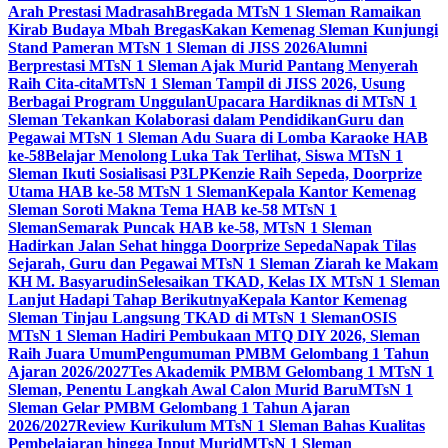
Arah Prestasi Madrasah
Bregada MTsN 1 Sleman Ramaikan
Kirab Budaya Mbah Bregas
Kakan Kemenag Sleman Kunjungi
Stand Pameran MTsN 1 Sleman di JISS 2026
Alumni
Berprestasi MTsN 1 Sleman Ajak Murid Pantang Menyerah
Raih Cita-cita
MTsN 1 Sleman Tampil di JISS 2026, Usung
Berbagai Program Unggulan
Upacara Hardiknas di MTsN 1
Sleman Tekankan Kolaborasi dalam Pendidikan
Guru dan
Pegawai MTsN 1 Sleman Adu Suara di Lomba Karaoke HAB
ke-58
Belajar Menolong Luka Tak Terlihat, Siswa MTsN 1
Sleman Ikuti Sosialisasi P3LP
Kenzie Raih Sepeda, Doorprize
Utama HAB ke-58 MTsN 1 Sleman
Kepala Kantor Kemenag
Sleman Soroti Makna Tema HAB ke-58 MTsN 1
Sleman
Semarak Puncak HAB ke-58, MTsN 1 Sleman
Hadirkan Jalan Sehat hingga Doorprize Sepeda
Napak Tilas
Sejarah, Guru dan Pegawai MTsN 1 Sleman Ziarah ke Makam
KH M. Basyarudin
Selesaikan TKAD, Kelas IX MTsN 1 Sleman
Lanjut Hadapi Tahap Berikutnya
Kepala Kantor Kemenag
Sleman Tinjau Langsung TKAD di MTsN 1 Sleman
OSIS
MTsN 1 Sleman Hadiri Pembukaan MTQ DIY 2026, Sleman
Raih Juara Umum
Pengumuman PMBM Gelombang 1 Tahun
Ajaran 2026/2027
Tes Akademik PMBM Gelombang 1 MTsN 1
Sleman, Penentu Langkah Awal Calon Murid Baru
MTsN 1
Sleman Gelar PMBM Gelombang 1 Tahun Ajaran
2026/2027
Review Kurikulum MTsN 1 Sleman Bahas Kualitas
Pembelajaran hingga Input Murid
MTsN 1 Sleman