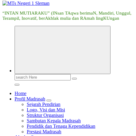
“INTAN MUTIARAKU” (INsan TAqwa berimaN, Mandiri, Unggul,
Terampil, Inovatif, berAkhlak mulia dan RAmah lingKUngan
Search
for:
Home
Profil Madrasah
Sejarah Pendirian
Logo, Visi dan Misi
Struktur Organisasi
Sambutan Kepala Madrasah
Pendidik dan Tenaga Kependidikan
Prestasi Madrasah