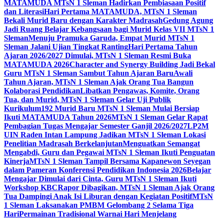
MATAMUDA MTsN 1 Sleman Hadirkan Pembiasaan Positif
dan Literasi
Hari Pertama MATAMUDA, MTsN 1 Sleman
Bekali Murid Baru dengan Karakter Madrasah
Gedung Agung
Jadi Ruang Belajar Kebangsaan bagi Murid Kelas VII MTsN 1
Sleman
Menuju Pramuka Garuda, Empat Murid MTsN 1
Sleman Jalani Ujian Tingkat Ranting
Hari Pertama Tahun
Ajaran 2026/2027 Dimulai, MTsN 1 Sleman Resmi Buka
MATAMUDA 2026
Character and Synergy Building Jadi Bekal
Guru MTsN 1 Sleman Sambut Tahun Ajaran Baru
Awali
Tahun Ajaran, MTsN 1 Sleman Ajak Orang Tua Bangun
Kolaborasi Pendidikan
Libatkan Pengawas, Komite, Orang
Tua, dan Murid, MTsN 1 Sleman Gelar Uji Publik
Kurikulum
192 Murid Baru MTsN 1 Sleman Mulai Bersiap
Ikuti MATAMUDA Tahun 2026
MTsN 1 Sleman Gelar Rapat
Pembagian Tugas Mengajar Semester Ganjil 2026/2027
LP2M
UIN Raden Intan Lampung Jadikan MTsN 1 Sleman Lokasi
Penelitian Madrasah Berkelanjutan
Menguatkan Semangat
Mengabdi, Guru dan Pegawai MTsN 1 Sleman Ikuti Penguatan
Kinerja
MTsN 1 Sleman Tampil Bersama Kapanewon Seyegan
dalam Pameran Konferensi Pendidikan Indonesia 2026
Belajar
Mengajar Dimulai dari Cinta, Guru MTsN 1 Sleman Ikuti
Workshop KBC
Rapor Dibagikan, MTsN 1 Sleman Ajak Orang
Tua Dampingi Anak Isi Liburan dengan Kegiatan Positif
MTsN
1 Sleman Laksanakan PMBM Gelombang 2 Selama Tiga
Hari
Permainan Tradisional Warnai Hari Menjelang