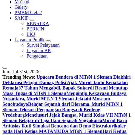
Ma’had
Galery
PMBM Gel. 2
SAKIP
RENSTRA
PERKIN
LKJ
Layanan Publik
Survei Pelayanan
Layanan BK
Pengaduan
Jum. Jul 31st, 2026
Trending News:
Upacara Bendera di MTsN 1 Sleman Diakhiri
Deklarasi Pelajar Damai, Polisi Ajak Murid Jauhi Kenakalan
Remaja
37 Tahun Mengabdi, Bapak Sukardi Resmi Menutup
Masa Tugas di MTsN 1 Sleman
Mengintip Kekayaan Budaya
Nusantara, Murid MTsN 1 Sleman Jelajahi Museum
Sonobudoyo
Belajar Sejarah dari Diorama, Murid MTsN 1
Sleman Telusuri Perjuangan Bangsa di Benteng
Vredeburg
Menelusuri Jejak Bangsa, Murid Kelas VII MTsN 1
Sleman Belajar di Tiga Ikon Sejarah Yogyakarta
Murid Baru
Antusias Ikuti Simulasi Bencana dan Demo Ekstrakurikuler
pada Hari Ketiga MATAMUDA MTsN 1 Sleman
Hari Kedua