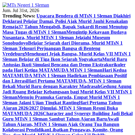
Skip
to
Jum. Jul 31st, 2026
content
Trending News:
Upacara Bendera di MTsN 1 Sleman Diakhiri
Deklarasi Pelajar Damai, Polisi Ajak Murid Jauhi Kenakalan
Remaja
37 Tahun Mengabdi, Bapak Sukardi Resmi Menutup
Masa Tugas di MTsN 1 Sleman
Mengintip Kekayaan Budaya
Nusantara, Murid MTsN 1 Sleman Jelajahi Museum
Sonobudoyo
Belajar Sejarah dari Diorama, Murid MTsN 1
Sleman Telusuri Perjuangan Bangsa di Benteng
Vredeburg
Menelusuri Jejak Bangsa, Murid Kelas VII MTsN 1
Sleman Belajar di Tiga Ikon Sejarah Yogyakarta
Murid Baru
Antusias Ikuti Simulasi Bencana dan Demo Ekstrakurikuler
pada Hari Ketiga MATAMUDA MTsN 1 Sleman
Hari Kedua
MATAMUDA MTsN 1 Sleman Hadirkan Pembiasaan Positif
dan Literasi
Hari Pertama MATAMUDA, MTsN 1 Sleman
Bekali Murid Baru dengan Karakter Madrasah
Gedung Agung
Jadi Ruang Belajar Kebangsaan bagi Murid Kelas VII MTsN 1
Sleman
Menuju Pramuka Garuda, Empat Murid MTsN 1
Sleman Jalani Ujian Tingkat Ranting
Hari Pertama Tahun
Ajaran 2026/2027 Dimulai, MTsN 1 Sleman Resmi Buka
MATAMUDA 2026
Character and Synergy Building Jadi Bekal
Guru MTsN 1 Sleman Sambut Tahun Ajaran Baru
Awali
Tahun Ajaran, MTsN 1 Sleman Ajak Orang Tua Bangun
Kolaborasi Pendidikan
Libatkan Pengawas, Komite, Orang