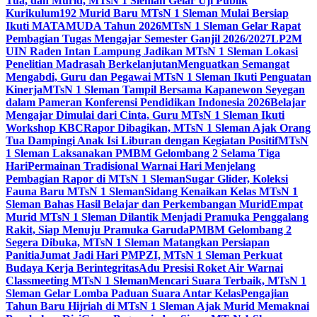
Tua, dan Murid, MTsN 1 Sleman Gelar Uji Publik
Kurikulum
192 Murid Baru MTsN 1 Sleman Mulai Bersiap
Ikuti MATAMUDA Tahun 2026
MTsN 1 Sleman Gelar Rapat
Pembagian Tugas Mengajar Semester Ganjil 2026/2027
LP2M
UIN Raden Intan Lampung Jadikan MTsN 1 Sleman Lokasi
Penelitian Madrasah Berkelanjutan
Menguatkan Semangat
Mengabdi, Guru dan Pegawai MTsN 1 Sleman Ikuti Penguatan
Kinerja
MTsN 1 Sleman Tampil Bersama Kapanewon Seyegan
dalam Pameran Konferensi Pendidikan Indonesia 2026
Belajar
Mengajar Dimulai dari Cinta, Guru MTsN 1 Sleman Ikuti
Workshop KBC
Rapor Dibagikan, MTsN 1 Sleman Ajak Orang
Tua Dampingi Anak Isi Liburan dengan Kegiatan Positif
MTsN
1 Sleman Laksanakan PMBM Gelombang 2 Selama Tiga
Hari
Permainan Tradisional Warnai Hari Menjelang
Pembagian Rapor di MTsN 1 Sleman
Sugar Glider, Koleksi
Fauna Baru MTsN 1 Sleman
Sidang Kenaikan Kelas MTsN 1
Sleman Bahas Hasil Belajar dan Perkembangan Murid
Empat
Murid MTsN 1 Sleman Dilantik Menjadi Pramuka Penggalang
Rakit, Siap Menuju Pramuka Garuda
PMBM Gelombang 2
Segera Dibuka, MTsN 1 Sleman Matangkan Persiapan
Panitia
Jumat Jadi Hari PMPZI, MTsN 1 Sleman Perkuat
Budaya Kerja Berintegritas
Adu Presisi Roket Air Warnai
Classmeeting MTsN 1 Sleman
Mencari Suara Terbaik, MTsN 1
Sleman Gelar Lomba Paduan Suara Antar Kelas
Pengajian
Tahun Baru Hijriah di MTsN 1 Sleman Ajak Murid Memaknai