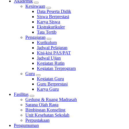
Akademik
Kesiswaan
Data Peserta Didik
Siswa Berprestasi
Karya Siswa
Ekstrakurikuler
Tata Tertib
Pengajaran
Kurikulum
Jadwal Pelajaran
Kisi-kisi PAS/PAT
Jadwal Ujian
Kegiatan Rutin
Kegiatan Terprogram
Guru
Kegiatan Guru
Guru Berprestasi
Karya Guru
Fasilitas
Gedung & Ruang Madrasah
Sarana Olah Raga
Bimbingan Konseling
Unit Kesehatan Sekolah
Perpustakaan
Pengumuman