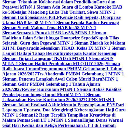
Sleman Tekankan Kolaborasi dalam Pendidikan
Guru dan
Pegawai MTsN 1 Sleman Adu Suara di Lomba Karaoke HAB
ke-58
Belajar Menolong Luka Tak Terlihat, Siswa MTsN 1
Sleman Ikuti Sosialisasi P3LP
Kenzie Raih Sepeda, Doorprize
Utama HAB ke-58 MTsN 1 Sleman
Kepala Kantor Kemenag
Sleman Soroti Makna Tema HAB ke-58 MTsN 1
Sleman
Semarak Puncak HAB ke-58, MTsN 1 Sleman
Hadirkan Jalan Sehat hingga Doorprize Sepeda
Napak Tilas
Sejarah, Guru dan Pegawai MTsN 1 Sleman Ziarah ke Makam
KH M. Basyarudin
Selesaikan TKAD, Kelas IX MTsN 1 Sleman
Lanjut Hadapi Tahap Berikutnya
Kepala Kantor Kemenag
Sleman Tinjau Langsung TKAD di MTsN 1 Sleman
OSIS
MTsN 1 Sleman Hadiri Pembukaan MTQ DIY 2026, Sleman
Raih Juara Umum
Pengumuman PMBM Gelombang 1 Tahun
Ajaran 2026/2027
Tes Akademik PMBM Gelombang 1 MTsN 1
Sleman, Penentu Langkah Awal Calon Murid Baru
MTsN 1
Sleman Gelar PMBM Gelombang 1 Tahun Ajaran
2026/2027
Review Kurikulum MTsN 1 Sleman Bahas Kualitas
Pembelajaran hingga Input Murid
MTsN 1 Sleman
Laksanakan Review Kurikulum 2026/2027
CPNS MTsN 1
Sleman Jalani Evaluasi Akhir Menuju Pengangkatan PNS
Dari
Lapangan Upacara, Doa Mengiringi Keberangkatan Haji Guru
MTsN 1 Sleman
12 Regu Terpilih Tampilkan Kreativitas di
Malam Pentas Seni LT 1 MTsN 1 Sleman
Hujan Deras Warnai
Giat Hari Kedua dan Ketiga Perkemahan LT 1 di Lembah