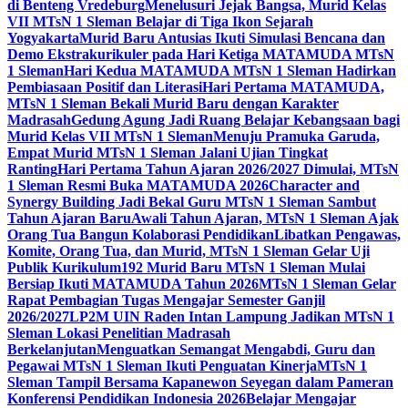
di Benteng Vredeburg
Menelusuri Jejak Bangsa, Murid Kelas
VII MTsN 1 Sleman Belajar di Tiga Ikon Sejarah
Yogyakarta
Murid Baru Antusias Ikuti Simulasi Bencana dan
Demo Ekstrakurikuler pada Hari Ketiga MATAMUDA MTsN
1 Sleman
Hari Kedua MATAMUDA MTsN 1 Sleman Hadirkan
Pembiasaan Positif dan Literasi
Hari Pertama MATAMUDA,
MTsN 1 Sleman Bekali Murid Baru dengan Karakter
Madrasah
Gedung Agung Jadi Ruang Belajar Kebangsaan bagi
Murid Kelas VII MTsN 1 Sleman
Menuju Pramuka Garuda,
Empat Murid MTsN 1 Sleman Jalani Ujian Tingkat
Ranting
Hari Pertama Tahun Ajaran 2026/2027 Dimulai, MTsN
1 Sleman Resmi Buka MATAMUDA 2026
Character and
Synergy Building Jadi Bekal Guru MTsN 1 Sleman Sambut
Tahun Ajaran Baru
Awali Tahun Ajaran, MTsN 1 Sleman Ajak
Orang Tua Bangun Kolaborasi Pendidikan
Libatkan Pengawas,
Komite, Orang Tua, dan Murid, MTsN 1 Sleman Gelar Uji
Publik Kurikulum
192 Murid Baru MTsN 1 Sleman Mulai
Bersiap Ikuti MATAMUDA Tahun 2026
MTsN 1 Sleman Gelar
Rapat Pembagian Tugas Mengajar Semester Ganjil
2026/2027
LP2M UIN Raden Intan Lampung Jadikan MTsN 1
Sleman Lokasi Penelitian Madrasah
Berkelanjutan
Menguatkan Semangat Mengabdi, Guru dan
Pegawai MTsN 1 Sleman Ikuti Penguatan Kinerja
MTsN 1
Sleman Tampil Bersama Kapanewon Seyegan dalam Pameran
Konferensi Pendidikan Indonesia 2026
Belajar Mengajar