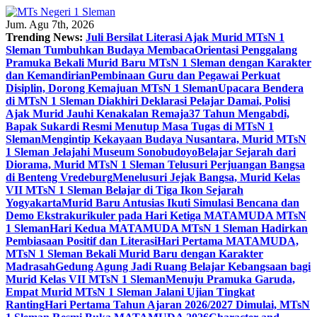
Skip
to
Jum. Agu 7th, 2026
content
Trending News:
Juli Bersilat Literasi Ajak Murid MTsN 1
Sleman Tumbuhkan Budaya Membaca
Orientasi Penggalang
Pramuka Bekali Murid Baru MTsN 1 Sleman dengan Karakter
dan Kemandirian
Pembinaan Guru dan Pegawai Perkuat
Disiplin, Dorong Kemajuan MTsN 1 Sleman
Upacara Bendera
di MTsN 1 Sleman Diakhiri Deklarasi Pelajar Damai, Polisi
Ajak Murid Jauhi Kenakalan Remaja
37 Tahun Mengabdi,
Bapak Sukardi Resmi Menutup Masa Tugas di MTsN 1
Sleman
Mengintip Kekayaan Budaya Nusantara, Murid MTsN
1 Sleman Jelajahi Museum Sonobudoyo
Belajar Sejarah dari
Diorama, Murid MTsN 1 Sleman Telusuri Perjuangan Bangsa
di Benteng Vredeburg
Menelusuri Jejak Bangsa, Murid Kelas
VII MTsN 1 Sleman Belajar di Tiga Ikon Sejarah
Yogyakarta
Murid Baru Antusias Ikuti Simulasi Bencana dan
Demo Ekstrakurikuler pada Hari Ketiga MATAMUDA MTsN
1 Sleman
Hari Kedua MATAMUDA MTsN 1 Sleman Hadirkan
Pembiasaan Positif dan Literasi
Hari Pertama MATAMUDA,
MTsN 1 Sleman Bekali Murid Baru dengan Karakter
Madrasah
Gedung Agung Jadi Ruang Belajar Kebangsaan bagi
Murid Kelas VII MTsN 1 Sleman
Menuju Pramuka Garuda,
Empat Murid MTsN 1 Sleman Jalani Ujian Tingkat
Ranting
Hari Pertama Tahun Ajaran 2026/2027 Dimulai, MTsN