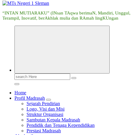
“INTAN MUTIARAKU” (INsan TAqwa berimaN, Mandiri, Unggul,
Terampil, Inovatif, berAkhlak mulia dan RAmah lingKUngan
Search
for:
Home
Profil Madrasah
Sejarah Pendirian
Logo, Visi dan Misi
Struktur Organisasi
Sambutan Kepala Madrasah
Pendidik dan Tenaga Kependidikan
Prestasi Madrasah