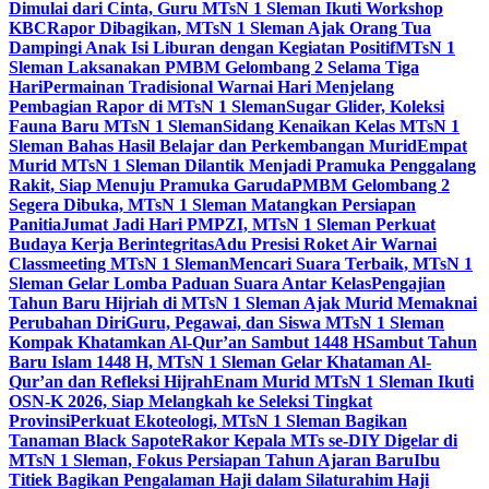
Dimulai dari Cinta, Guru MTsN 1 Sleman Ikuti Workshop
KBC
Rapor Dibagikan, MTsN 1 Sleman Ajak Orang Tua
Dampingi Anak Isi Liburan dengan Kegiatan Positif
MTsN 1
Sleman Laksanakan PMBM Gelombang 2 Selama Tiga
Hari
Permainan Tradisional Warnai Hari Menjelang
Pembagian Rapor di MTsN 1 Sleman
Sugar Glider, Koleksi
Fauna Baru MTsN 1 Sleman
Sidang Kenaikan Kelas MTsN 1
Sleman Bahas Hasil Belajar dan Perkembangan Murid
Empat
Murid MTsN 1 Sleman Dilantik Menjadi Pramuka Penggalang
Rakit, Siap Menuju Pramuka Garuda
PMBM Gelombang 2
Segera Dibuka, MTsN 1 Sleman Matangkan Persiapan
Panitia
Jumat Jadi Hari PMPZI, MTsN 1 Sleman Perkuat
Budaya Kerja Berintegritas
Adu Presisi Roket Air Warnai
Classmeeting MTsN 1 Sleman
Mencari Suara Terbaik, MTsN 1
Sleman Gelar Lomba Paduan Suara Antar Kelas
Pengajian
Tahun Baru Hijriah di MTsN 1 Sleman Ajak Murid Memaknai
Perubahan Diri
Guru, Pegawai, dan Siswa MTsN 1 Sleman
Kompak Khatamkan Al-Qur’an Sambut 1448 H
Sambut Tahun
Baru Islam 1448 H, MTsN 1 Sleman Gelar Khataman Al-
Qur’an dan Refleksi Hijrah
Enam Murid MTsN 1 Sleman Ikuti
OSN-K 2026, Siap Melangkah ke Seleksi Tingkat
Provinsi
Perkuat Ekoteologi, MTsN 1 Sleman Bagikan
Tanaman Black Sapote
Rakor Kepala MTs se-DIY Digelar di
MTsN 1 Sleman, Fokus Persiapan Tahun Ajaran Baru
Ibu
Titiek Bagikan Pengalaman Haji dalam Silaturahim Haji