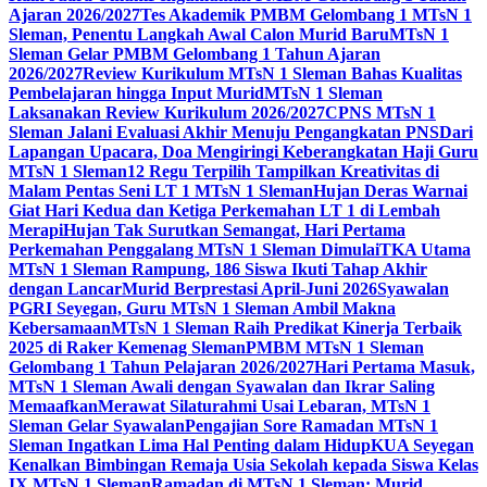
Ajaran 2026/2027
Tes Akademik PMBM Gelombang 1 MTsN 1
Sleman, Penentu Langkah Awal Calon Murid Baru
MTsN 1
Sleman Gelar PMBM Gelombang 1 Tahun Ajaran
2026/2027
Review Kurikulum MTsN 1 Sleman Bahas Kualitas
Pembelajaran hingga Input Murid
MTsN 1 Sleman
Laksanakan Review Kurikulum 2026/2027
CPNS MTsN 1
Sleman Jalani Evaluasi Akhir Menuju Pengangkatan PNS
Dari
Lapangan Upacara, Doa Mengiringi Keberangkatan Haji Guru
MTsN 1 Sleman
12 Regu Terpilih Tampilkan Kreativitas di
Malam Pentas Seni LT 1 MTsN 1 Sleman
Hujan Deras Warnai
Giat Hari Kedua dan Ketiga Perkemahan LT 1 di Lembah
Merapi
Hujan Tak Surutkan Semangat, Hari Pertama
Perkemahan Penggalang MTsN 1 Sleman Dimulai
TKA Utama
MTsN 1 Sleman Rampung, 186 Siswa Ikuti Tahap Akhir
dengan Lancar
Murid Berprestasi April-Juni 2026
Syawalan
PGRI Seyegan, Guru MTsN 1 Sleman Ambil Makna
Kebersamaan
MTsN 1 Sleman Raih Predikat Kinerja Terbaik
2025 di Raker Kemenag Sleman
PMBM MTsN 1 Sleman
Gelombang 1 Tahun Pelajaran 2026/2027
Hari Pertama Masuk,
MTsN 1 Sleman Awali dengan Syawalan dan Ikrar Saling
Memaafkan
Merawat Silaturahmi Usai Lebaran, MTsN 1
Sleman Gelar Syawalan
Pengajian Sore Ramadan MTsN 1
Sleman Ingatkan Lima Hal Penting dalam Hidup
KUA Seyegan
Kenalkan Bimbingan Remaja Usia Sekolah kepada Siswa Kelas
IX MTsN 1 Sleman
Ramadan di MTsN 1 Sleman: Murid