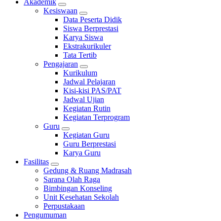
Akademik
Kesiswaan
Data Peserta Didik
Siswa Berprestasi
Karya Siswa
Ekstrakurikuler
Tata Tertib
Pengajaran
Kurikulum
Jadwal Pelajaran
Kisi-kisi PAS/PAT
Jadwal Ujian
Kegiatan Rutin
Kegiatan Terprogram
Guru
Kegiatan Guru
Guru Berprestasi
Karya Guru
Fasilitas
Gedung & Ruang Madrasah
Sarana Olah Raga
Bimbingan Konseling
Unit Kesehatan Sekolah
Perpustakaan
Pengumuman