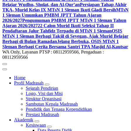
Belajar Wudhu, Sholat, dan Al-Qur’an
Persiapan Tahap Akhir
TKA, Murid Kelas IX MTsN 1 Sleman Ikuti Gladi Bersih
MTsN
1 Sleman Umumkan PMBM JPTT Tahun Ajaran
2026/2027
Pengumuman PMBM JPTT MTsN 1 Sleman Tahun
Ajaran 2026/2027
22 Calon Murid Ikuti Seleksi Tahap II
Pendaftaran Jalur Tahfidz Terpadu di MTsN 1 Sleman
OSIS
MTsN 1 Sleman Berbagi Takjil di Seyegan, Ajak Murid Belajar
Berbagi di Bulan Ramadan
Jelang Berbuka, OSIS MTsN 1
Sleman Berbagi Cerita Bersama Santri TPA Masjid Al-Kautsar
WA Only, Layanan PTSP : 08112959566, Pengaduan :
08112959566
Home
Profil Madrasah
Sejarah Pendirian
Logo, Visi dan Misi
Struktur Organisasi
Sambutan Kepala Madrasah
Pendidik dan Tenaga Kependidikan
Prestasi Madrasah
Akademik
Kesiswaan
Data Peserta Didik