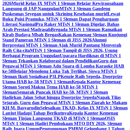
2026
Murid Kelas IX MTsN 1 Sleman Belajar Kewirausahaan
Langsung di JAP Nanggulan
MTsN 1 Sleman Gandeng
Puskesmas Seyegan untuk Skrining Kesehatan murid
Lewat
Buku Puisi Pramuka, MTsN 1 Sleman Dapat Penghargaan
Literasi Nasional
Pra Raker MTsN 1 Sleman Digelar, Bahas
Arah Prestasi Madrasah
Bregada MTsN 1 Sleman Ramaikan
Kirab Budaya Mbah Bregas
Kakan Kemenag Sleman Kunjungi
Stand Pameran MTsN 1 Sleman di JISS 2026
Alumni
Berprestasi MTsN 1 Sleman Ajak Murid Pantang Menyerah
Raih Cita-cita
MTsN 1 Sleman Tampil di JISS 2026, Usung
Berbagai Program Unggulan
Upacara Hardiknas di MTsN 1
Sleman Tekankan Kolaborasi dalam Pendidikan
Guru dan
Pegawai MTsN 1 Sleman Adu Suara di Lomba Karaoke HAB
ke-58
Belajar Menolong Luka Tak Terlihat, Siswa MTsN 1
Sleman Ikuti Sosialisasi P3LP
Kenzie Raih Sepeda, Doorprize
Utama HAB ke-58 MTsN 1 Sleman
Kepala Kantor Kemenag
Sleman Soroti Makna Tema HAB ke-58 MTsN 1
Sleman
Semarak Puncak HAB ke-58, MTsN 1 Sleman
Hadirkan Jalan Sehat hingga Doorprize Sepeda
Napak Tilas
Sejarah, Guru dan Pegawai MTsN 1 Sleman Ziarah ke Makam
KH M. Basyarudin
Selesaikan TKAD, Kelas IX MTsN 1 Sleman
Lanjut Hadapi Tahap Berikutnya
Kepala Kantor Kemenag
Sleman Tinjau Langsung TKAD di MTsN 1 Sleman
OSIS
MTsN 1 Sleman Hadiri Pembukaan MTQ DIY 2026, Sleman
Raih Juara Umum
Pengumuman PMBM Gelombang 1 Tahun