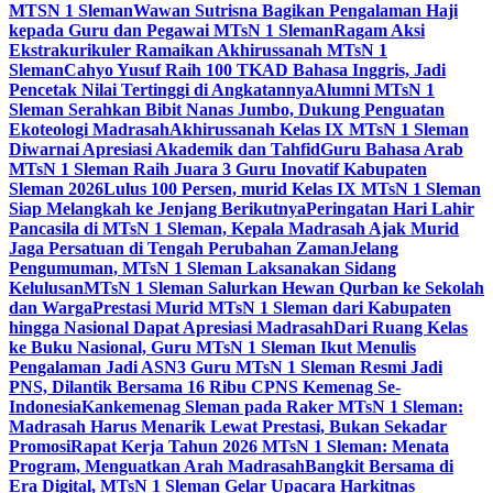
MTSN 1 Sleman
Wawan Sutrisna Bagikan Pengalaman Haji
kepada Guru dan Pegawai MTsN 1 Sleman
Ragam Aksi
Ekstrakurikuler Ramaikan Akhirussanah MTsN 1
Sleman
Cahyo Yusuf Raih 100 TKAD Bahasa Inggris, Jadi
Pencetak Nilai Tertinggi di Angkatannya
Alumni MTsN 1
Sleman Serahkan Bibit Nanas Jumbo, Dukung Penguatan
Ekoteologi Madrasah
Akhirussanah Kelas IX MTsN 1 Sleman
Diwarnai Apresiasi Akademik dan Tahfid
Guru Bahasa Arab
MTsN 1 Sleman Raih Juara 3 Guru Inovatif Kabupaten
Sleman 2026
Lulus 100 Persen, murid Kelas IX MTsN 1 Sleman
Siap Melangkah ke Jenjang Berikutnya
Peringatan Hari Lahir
Pancasila di MTsN 1 Sleman, Kepala Madrasah Ajak Murid
Jaga Persatuan di Tengah Perubahan Zaman
Jelang
Pengumuman, MTsN 1 Sleman Laksanakan Sidang
Kelulusan
MTsN 1 Sleman Salurkan Hewan Qurban ke Sekolah
dan Warga
Prestasi Murid MTsN 1 Sleman dari Kabupaten
hingga Nasional Dapat Apresiasi Madrasah
Dari Ruang Kelas
ke Buku Nasional, Guru MTsN 1 Sleman Ikut Menulis
Pengalaman Jadi ASN
3 Guru MTsN 1 Sleman Resmi Jadi
PNS, Dilantik Bersama 16 Ribu CPNS Kemenag Se-
Indonesia
Kankemenag Sleman pada Raker MTsN 1 Sleman:
Madrasah Harus Menarik Lewat Prestasi, Bukan Sekadar
Promosi
Rapat Kerja Tahun 2026 MTsN 1 Sleman: Menata
Program, Menguatkan Arah Madrasah
Bangkit Bersama di
Era Digital, MTsN 1 Sleman Gelar Upacara Harkitnas