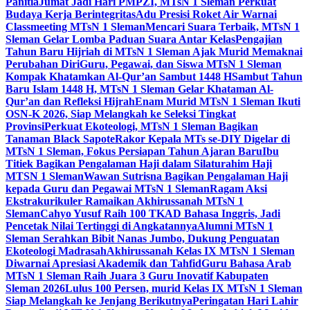
Panitia
Jumat Jadi Hari PMPZI, MTsN 1 Sleman Perkuat
Budaya Kerja Berintegritas
Adu Presisi Roket Air Warnai
Classmeeting MTsN 1 Sleman
Mencari Suara Terbaik, MTsN 1
Sleman Gelar Lomba Paduan Suara Antar Kelas
Pengajian
Tahun Baru Hijriah di MTsN 1 Sleman Ajak Murid Memaknai
Perubahan Diri
Guru, Pegawai, dan Siswa MTsN 1 Sleman
Kompak Khatamkan Al-Qur’an Sambut 1448 H
Sambut Tahun
Baru Islam 1448 H, MTsN 1 Sleman Gelar Khataman Al-
Qur’an dan Refleksi Hijrah
Enam Murid MTsN 1 Sleman Ikuti
OSN-K 2026, Siap Melangkah ke Seleksi Tingkat
Provinsi
Perkuat Ekoteologi, MTsN 1 Sleman Bagikan
Tanaman Black Sapote
Rakor Kepala MTs se-DIY Digelar di
MTsN 1 Sleman, Fokus Persiapan Tahun Ajaran Baru
Ibu
Titiek Bagikan Pengalaman Haji dalam Silaturahim Haji
MTSN 1 Sleman
Wawan Sutrisna Bagikan Pengalaman Haji
kepada Guru dan Pegawai MTsN 1 Sleman
Ragam Aksi
Ekstrakurikuler Ramaikan Akhirussanah MTsN 1
Sleman
Cahyo Yusuf Raih 100 TKAD Bahasa Inggris, Jadi
Pencetak Nilai Tertinggi di Angkatannya
Alumni MTsN 1
Sleman Serahkan Bibit Nanas Jumbo, Dukung Penguatan
Ekoteologi Madrasah
Akhirussanah Kelas IX MTsN 1 Sleman
Diwarnai Apresiasi Akademik dan Tahfid
Guru Bahasa Arab
MTsN 1 Sleman Raih Juara 3 Guru Inovatif Kabupaten
Sleman 2026
Lulus 100 Persen, murid Kelas IX MTsN 1 Sleman
Siap Melangkah ke Jenjang Berikutnya
Peringatan Hari Lahir