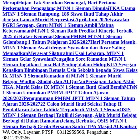
Merapi
Hujan Tak Surutkan Semangat, Hari Pertama
Perkemahan Penggalang MTsN 1 Sleman Dimulai
TKA Utama
MTsN 1 Sleman Rampung, 186 Siswa Ikuti Tahap Akhir
dengan Lancar
Murid Berprestasi April-Juni 2026
Syawalan
PGRI Seyegan, Guru MTsN 1 Sleman Ambil Makna
Kebersamaan
MTsN 1 Sleman Raih Predikat Kinerja Terbaik
2025 di Raker Kemenag Sleman
PMBM MTsN 1 Sleman
Gelombang 1 Tahun Pelajaran 2026/2027
Hari Pertama Masuk,
MTsN 1 Sleman Awali dengan Syawalan dan Ikrar Saling
Memaafkan
Merawat Silaturahmi Usai Lebaran, MTsN 1
Sleman Gelar Syawalan
Pengajian Sore Ramadan MTsN 1
Sleman Ingatkan Lima Hal Penting dalam Hidup
KUA Seyegan
Kenalkan Bimbingan Remaja Usia Sekolah kepada Siswa Kelas
IX MTsN 1 Sleman
Ramadan di MTsN 1 Sleman: Murid
Belajar Wudhu, Sholat, dan Al-Qur’an
Persiapan Tahap Akhir
TKA, Murid Kelas IX MTsN 1 Sleman Ikuti Gladi Bersih
MTsN
1 Sleman Umumkan PMBM JPTT Tahun Ajaran
2026/2027
Pengumuman PMBM JPTT MTsN 1 Sleman Tahun
Ajaran 2026/2027
22 Calon Murid Ikuti Seleksi Tahap II
Pendaftaran Jalur Tahfidz Terpadu di MTsN 1 Sleman
OSIS
MTsN 1 Sleman Berbagi Takjil di Seyegan, Ajak Murid Belajar
Berbagi di Bulan Ramadan
Jelang Berbuka, OSIS MTsN 1
Sleman Berbagi Cerita Bersama Santri TPA Masjid Al-Kautsar
WA Only, Layanan PTSP : 08112959566, Pengaduan :
08112959566