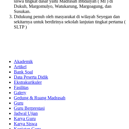
siswa tingkat dasar yaitu Madrasah Ibtidaiyah ( MI ) di
Dukuh, Margomulyo, Watukarung, Margoagung, dan
Susukan.
Didukung penuh oleh masyarakat di wilayah Seyegan dan
sekitarnya untuk berdirinya sekolah lanjutan tingkat pertama (
SLTP )
Akademik
Artikel
Bank Soal
Data Peserta Didik
Ekstrakurikuler
Fasilitas
Galery
Gedung & Ruang Madrasah
Guru
Guru Berprestasi
Jadwal Ujian
Karya Guru
Karya Siswa
Kegiatan Guru