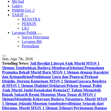
Ma’had
Galery
PMBM Gel. 2
SAKIP
RENSTRA
PERKIN
LKJ
Layanan Publik
Survei Pelayanan
Layanan BK
Pengaduan
Jum. Agu 7th, 2026
Trending News:
Juli Bersilat Literasi Ajak Murid MTsN 1
Sleman Tumbuhkan Budaya Membaca
Orientasi Penggalang
Pramuka Bekali Murid Baru MTsN 1 Sleman dengan Karakter
dan Kemandirian
Pembinaan Guru dan Pegawai Perkuat
Disiplin, Dorong Kemajuan MTsN 1 Sleman
Upacara Bendera
di MTsN 1 Sleman Diakhiri Deklarasi Pelajar Damai, Polisi
Ajak Murid Jauhi Kenakalan Remaja
37 Tahun Mengabdi,
Bapak Sukardi Resmi Menutup Masa Tugas di MTsN 1
Sleman
Mengintip Kekayaan Budaya Nusantara, Murid MTsN
1 Sleman Jelajahi Museum Sonobudoyo
Belajar Sejarah dari
Diorama, Murid MTsN 1 Sleman Telusuri Perjuangan Bangsa