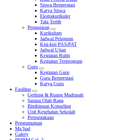
Siswa Berprestasi
Karya Siswa
Ekstrakurikuler
Tata Tertib
Pengajaran
Kurikulum
Jadwal Pelajaran
Kisi-kisi PAS/PAT
Jadwal Ujian
Kegiatan Rutin
Kegiatan Terprogram
Guru
Kegiatan Guru
Guru Berprestasi
Karya Guru
Fasilitas
Gedung & Ruang Madrasah
Sarana Olah Raga
Bimbingan Konseling
Unit Kesehatan Sekolah
Perpustakaan
Pengumuman
Ma’had
Galery
PMBM Gel. 2