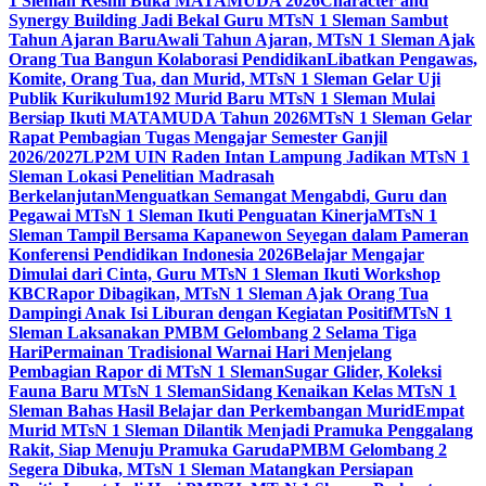
1 Sleman Resmi Buka MATAMUDA 2026
Character and
Synergy Building Jadi Bekal Guru MTsN 1 Sleman Sambut
Tahun Ajaran Baru
Awali Tahun Ajaran, MTsN 1 Sleman Ajak
Orang Tua Bangun Kolaborasi Pendidikan
Libatkan Pengawas,
Komite, Orang Tua, dan Murid, MTsN 1 Sleman Gelar Uji
Publik Kurikulum
192 Murid Baru MTsN 1 Sleman Mulai
Bersiap Ikuti MATAMUDA Tahun 2026
MTsN 1 Sleman Gelar
Rapat Pembagian Tugas Mengajar Semester Ganjil
2026/2027
LP2M UIN Raden Intan Lampung Jadikan MTsN 1
Sleman Lokasi Penelitian Madrasah
Berkelanjutan
Menguatkan Semangat Mengabdi, Guru dan
Pegawai MTsN 1 Sleman Ikuti Penguatan Kinerja
MTsN 1
Sleman Tampil Bersama Kapanewon Seyegan dalam Pameran
Konferensi Pendidikan Indonesia 2026
Belajar Mengajar
Dimulai dari Cinta, Guru MTsN 1 Sleman Ikuti Workshop
KBC
Rapor Dibagikan, MTsN 1 Sleman Ajak Orang Tua
Dampingi Anak Isi Liburan dengan Kegiatan Positif
MTsN 1
Sleman Laksanakan PMBM Gelombang 2 Selama Tiga
Hari
Permainan Tradisional Warnai Hari Menjelang
Pembagian Rapor di MTsN 1 Sleman
Sugar Glider, Koleksi
Fauna Baru MTsN 1 Sleman
Sidang Kenaikan Kelas MTsN 1
Sleman Bahas Hasil Belajar dan Perkembangan Murid
Empat
Murid MTsN 1 Sleman Dilantik Menjadi Pramuka Penggalang
Rakit, Siap Menuju Pramuka Garuda
PMBM Gelombang 2
Segera Dibuka, MTsN 1 Sleman Matangkan Persiapan