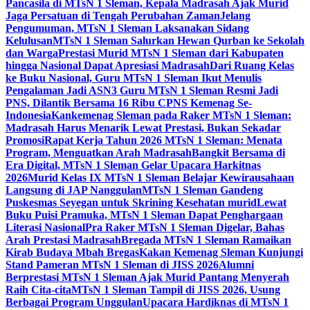
Pancasila di MTsN 1 Sleman, Kepala Madrasah Ajak Murid
Jaga Persatuan di Tengah Perubahan Zaman
Jelang
Pengumuman, MTsN 1 Sleman Laksanakan Sidang
Kelulusan
MTsN 1 Sleman Salurkan Hewan Qurban ke Sekolah
dan Warga
Prestasi Murid MTsN 1 Sleman dari Kabupaten
hingga Nasional Dapat Apresiasi Madrasah
Dari Ruang Kelas
ke Buku Nasional, Guru MTsN 1 Sleman Ikut Menulis
Pengalaman Jadi ASN
3 Guru MTsN 1 Sleman Resmi Jadi
PNS, Dilantik Bersama 16 Ribu CPNS Kemenag Se-
Indonesia
Kankemenag Sleman pada Raker MTsN 1 Sleman:
Madrasah Harus Menarik Lewat Prestasi, Bukan Sekadar
Promosi
Rapat Kerja Tahun 2026 MTsN 1 Sleman: Menata
Program, Menguatkan Arah Madrasah
Bangkit Bersama di
Era Digital, MTsN 1 Sleman Gelar Upacara Harkitnas
2026
Murid Kelas IX MTsN 1 Sleman Belajar Kewirausahaan
Langsung di JAP Nanggulan
MTsN 1 Sleman Gandeng
Puskesmas Seyegan untuk Skrining Kesehatan murid
Lewat
Buku Puisi Pramuka, MTsN 1 Sleman Dapat Penghargaan
Literasi Nasional
Pra Raker MTsN 1 Sleman Digelar, Bahas
Arah Prestasi Madrasah
Bregada MTsN 1 Sleman Ramaikan
Kirab Budaya Mbah Bregas
Kakan Kemenag Sleman Kunjungi
Stand Pameran MTsN 1 Sleman di JISS 2026
Alumni
Berprestasi MTsN 1 Sleman Ajak Murid Pantang Menyerah
Raih Cita-cita
MTsN 1 Sleman Tampil di JISS 2026, Usung
Berbagai Program Unggulan
Upacara Hardiknas di MTsN 1