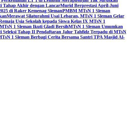
a Perkemahan LT 1 di Lembah Merapi
Hujan Tak Surutkan
i Tahap Akhir dengan Lancar
Murid Berprestasi April-Juni
 2025 di Raker Kemenag Sleman
PMBM MTsN 1 Sleman
kan
Merawat Silaturahmi Usai Lebaran, MTsN 1 Sleman Gelar
emaja Usia Sekolah kepada Siswa Kelas IX MTsN 1
MTsN 1 Sleman Ikuti Gladi Bersih
MTsN 1 Sleman Umumkan
i Seleksi Tahap II Pendaftaran Jalur Tahfidz Terpadu di MTsN
MTsN 1 Sleman Berbagi Cerita Bersama Santri TPA Masjid Al-