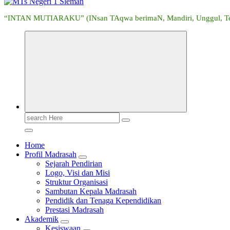
“INTAN MUTIARAKU” (INsan TAqwa berimaN, Mandiri, Unggul, Tera
Search
for:
Home
Profil Madrasah
Sejarah Pendirian
Logo, Visi dan Misi
Struktur Organisasi
Sambutan Kepala Madrasah
Pendidik dan Tenaga Kependidikan
Prestasi Madrasah
Akademik
Kesiswaan