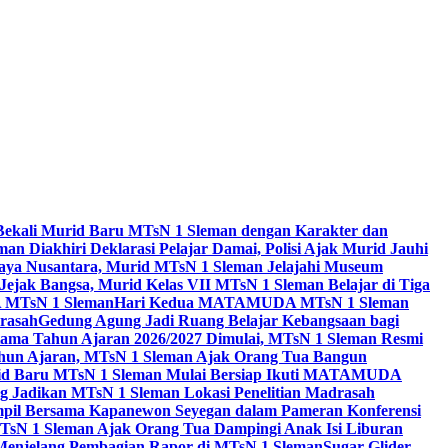
Bekali Murid Baru MTsN 1 Sleman dengan Karakter dan
n Diakhiri Deklarasi Pelajar Damai, Polisi Ajak Murid Jauhi
aya Nusantara, Murid MTsN 1 Sleman Jelajahi Museum
Jejak Bangsa, Murid Kelas VII MTsN 1 Sleman Belajar di Tiga
A MTsN 1 Sleman
Hari Kedua MATAMUDA MTsN 1 Sleman
rasah
Gedung Agung Jadi Ruang Belajar Kebangsaan bagi
tama Tahun Ajaran 2026/2027 Dimulai, MTsN 1 Sleman Resmi
hun Ajaran, MTsN 1 Sleman Ajak Orang Tua Bangun
id Baru MTsN 1 Sleman Mulai Bersiap Ikuti MATAMUDA
Jadikan MTsN 1 Sleman Lokasi Penelitian Madrasah
pil Bersama Kapanewon Seyegan dalam Pameran Konferensi
TsN 1 Sleman Ajak Orang Tua Dampingi Anak Isi Liburan
 Menjelang Pembagian Rapor di MTsN 1 Sleman
Sugar Glider,