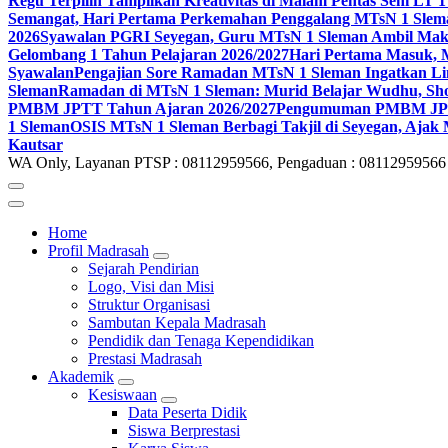
Regu Terpilih Tampilkan Kreativitas di Malam Pentas Seni LT
Semangat, Hari Pertama Perkemahan Penggalang MTsN 1 Slem
2026
Syawalan PGRI Seyegan, Guru MTsN 1 Sleman Ambil Ma
Gelombang 1 Tahun Pelajaran 2026/2027
Hari Pertama Masuk, 
Syawalan
Pengajian Sore Ramadan MTsN 1 Sleman Ingatkan Li
Sleman
Ramadan di MTsN 1 Sleman: Murid Belajar Wudhu, Shol
PMBM JPTT Tahun Ajaran 2026/2027
Pengumuman PMBM JPTT
1 Sleman
OSIS MTsN 1 Sleman Berbagi Takjil di Seyegan, Ajak
Kautsar
WA Only, Layanan PTSP : 08112959566, Pengaduan : 08112959566
Home
Profil Madrasah
Sejarah Pendirian
Logo, Visi dan Misi
Struktur Organisasi
Sambutan Kepala Madrasah
Pendidik dan Tenaga Kependidikan
Prestasi Madrasah
Akademik
Kesiswaan
Data Peserta Didik
Siswa Berprestasi