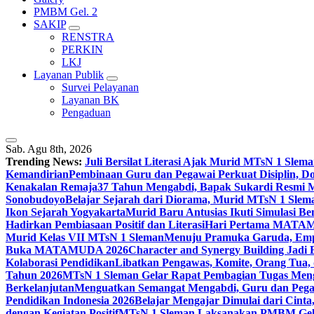
PMBM Gel. 2
SAKIP
RENSTRA
PERKIN
LKJ
Layanan Publik
Survei Pelayanan
Layanan BK
Pengaduan
Sab. Agu 8th, 2026
Trending News:
Juli Bersilat Literasi Ajak Murid MTsN 1 S
Kemandirian
Pembinaan Guru dan Pegawai Perkuat Disiplin, 
Kenakalan Remaja
37 Tahun Mengabdi, Bapak Sukardi Resmi 
Sonobudoyo
Belajar Sejarah dari Diorama, Murid MTsN 1 Slem
Ikon Sejarah Yogyakarta
Murid Baru Antusias Ikuti Simulasi
Hadirkan Pembiasaan Positif dan Literasi
Hari Pertama MATAMU
Murid Kelas VII MTsN 1 Sleman
Menuju Pramuka Garuda, Empa
Buka MATAMUDA 2026
Character and Synergy Building Jad
Kolaborasi Pendidikan
Libatkan Pengawas, Komite, Orang Tua,
Tahun 2026
MTsN 1 Sleman Gelar Rapat Pembagian Tugas Menga
Berkelanjutan
Menguatkan Semangat Mengabdi, Guru dan Pegaw
Pendidikan Indonesia 2026
Belajar Mengajar Dimulai dari Cin
dengan Kegiatan Positif
MTsN 1 Sleman Laksanakan PMBM Gelo