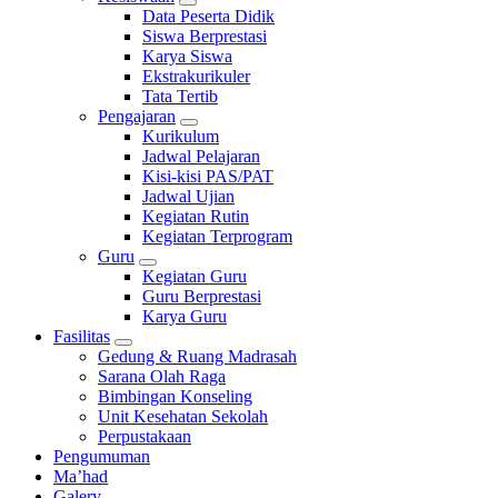
Data Peserta Didik
Siswa Berprestasi
Karya Siswa
Ekstrakurikuler
Tata Tertib
Pengajaran
Kurikulum
Jadwal Pelajaran
Kisi-kisi PAS/PAT
Jadwal Ujian
Kegiatan Rutin
Kegiatan Terprogram
Guru
Kegiatan Guru
Guru Berprestasi
Karya Guru
Fasilitas
Gedung & Ruang Madrasah
Sarana Olah Raga
Bimbingan Konseling
Unit Kesehatan Sekolah
Perpustakaan
Pengumuman
Ma’had
Galery