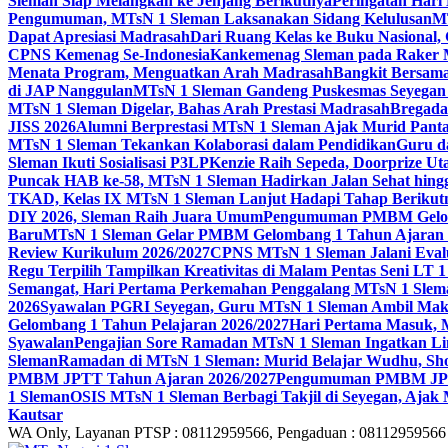
Sleman Siap Melangkah ke Jenjang Berikutnya
Peringatan Hari
Pengumuman, MTsN 1 Sleman Laksanakan Sidang Kelulusan
MT
Dapat Apresiasi Madrasah
Dari Ruang Kelas ke Buku Nasional
CPNS Kemenag Se-Indonesia
Kankemenag Sleman pada Raker M
Menata Program, Menguatkan Arah Madrasah
Bangkit Bersama
di JAP Nanggulan
MTsN 1 Sleman Gandeng Puskesmas Seyegan 
MTsN 1 Sleman Digelar, Bahas Arah Prestasi Madrasah
Bregada
JISS 2026
Alumni Berprestasi MTsN 1 Sleman Ajak Murid Panta
MTsN 1 Sleman Tekankan Kolaborasi dalam Pendidikan
Guru d
Sleman Ikuti Sosialisasi P3LP
Kenzie Raih Sepeda, Doorprize 
Puncak HAB ke-58, MTsN 1 Sleman Hadirkan Jalan Sehat hing
TKAD, Kelas IX MTsN 1 Sleman Lanjut Hadapi Tahap Berikut
DIY 2026, Sleman Raih Juara Umum
Pengumuman PMBM Gelomb
Baru
MTsN 1 Sleman Gelar PMBM Gelombang 1 Tahun Ajaran 
Review Kurikulum 2026/2027
CPNS MTsN 1 Sleman Jalani Eval
Regu Terpilih Tampilkan Kreativitas di Malam Pentas Seni LT
Semangat, Hari Pertama Perkemahan Penggalang MTsN 1 Slem
2026
Syawalan PGRI Seyegan, Guru MTsN 1 Sleman Ambil Ma
Gelombang 1 Tahun Pelajaran 2026/2027
Hari Pertama Masuk, 
Syawalan
Pengajian Sore Ramadan MTsN 1 Sleman Ingatkan Li
Sleman
Ramadan di MTsN 1 Sleman: Murid Belajar Wudhu, Shol
PMBM JPTT Tahun Ajaran 2026/2027
Pengumuman PMBM JPTT
1 Sleman
OSIS MTsN 1 Sleman Berbagi Takjil di Seyegan, Ajak
Kautsar
WA Only, Layanan PTSP : 08112959566, Pengaduan : 08112959566