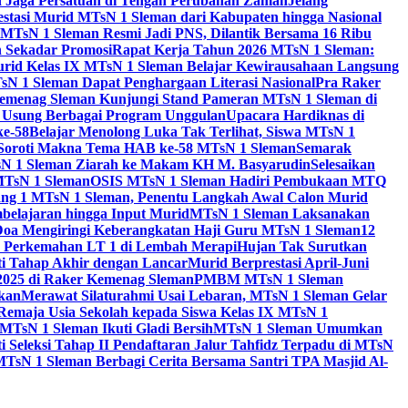
id Jaga Persatuan di Tengah Perubahan Zaman
Jelang
estasi Murid MTsN 1 Sleman dari Kabupaten hingga Nasional
MTsN 1 Sleman Resmi Jadi PNS, Dilantik Bersama 16 Ribu
 Sekadar Promosi
Rapat Kerja Tahun 2026 MTsN 1 Sleman:
rid Kelas IX MTsN 1 Sleman Belajar Kewirausahaan Langsung
N 1 Sleman Dapat Penghargaan Literasi Nasional
Pra Raker
emenag Sleman Kunjungi Stand Pameran MTsN 1 Sleman di
, Usung Berbagai Program Unggulan
Upacara Hardiknas di
ke-58
Belajar Menolong Luka Tak Terlihat, Siswa MTsN 1
Soroti Makna Tema HAB ke-58 MTsN 1 Sleman
Semarak
sN 1 Sleman Ziarah ke Makam KH M. Basyarudin
Selesaikan
MTsN 1 Sleman
OSIS MTsN 1 Sleman Hadiri Pembukaan MTQ
g 1 MTsN 1 Sleman, Penentu Langkah Awal Calon Murid
belajaran hingga Input Murid
MTsN 1 Sleman Laksanakan
Doa Mengiringi Keberangkatan Haji Guru MTsN 1 Sleman
12
a Perkemahan LT 1 di Lembah Merapi
Hujan Tak Surutkan
i Tahap Akhir dengan Lancar
Murid Berprestasi April-Juni
 2025 di Raker Kemenag Sleman
PMBM MTsN 1 Sleman
kan
Merawat Silaturahmi Usai Lebaran, MTsN 1 Sleman Gelar
emaja Usia Sekolah kepada Siswa Kelas IX MTsN 1
MTsN 1 Sleman Ikuti Gladi Bersih
MTsN 1 Sleman Umumkan
i Seleksi Tahap II Pendaftaran Jalur Tahfidz Terpadu di MTsN
MTsN 1 Sleman Berbagi Cerita Bersama Santri TPA Masjid Al-