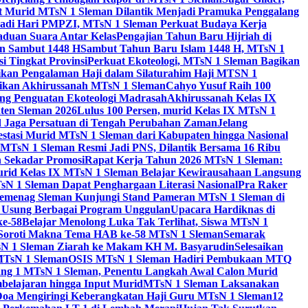
 Murid MTsN 1 Sleman Dilantik Menjadi Pramuka Penggalang
adi Hari PMPZI, MTsN 1 Sleman Perkuat Budaya Kerja
aduan Suara Antar Kelas
Pengajian Tahun Baru Hijriah di
n Sambut 1448 H
Sambut Tahun Baru Islam 1448 H, MTsN 1
 Tingkat Provinsi
Perkuat Ekoteologi, MTsN 1 Sleman Bagikan
gikan Pengalaman Haji dalam Silaturahim Haji MTSN 1
ikan Akhirussanah MTsN 1 Sleman
Cahyo Yusuf Raih 100
ng Penguatan Ekoteologi Madrasah
Akhirussanah Kelas IX
ten Sleman 2026
Lulus 100 Persen, murid Kelas IX MTsN 1
id Jaga Persatuan di Tengah Perubahan Zaman
Jelang
estasi Murid MTsN 1 Sleman dari Kabupaten hingga Nasional
MTsN 1 Sleman Resmi Jadi PNS, Dilantik Bersama 16 Ribu
 Sekadar Promosi
Rapat Kerja Tahun 2026 MTsN 1 Sleman:
rid Kelas IX MTsN 1 Sleman Belajar Kewirausahaan Langsung
N 1 Sleman Dapat Penghargaan Literasi Nasional
Pra Raker
emenag Sleman Kunjungi Stand Pameran MTsN 1 Sleman di
, Usung Berbagai Program Unggulan
Upacara Hardiknas di
ke-58
Belajar Menolong Luka Tak Terlihat, Siswa MTsN 1
Soroti Makna Tema HAB ke-58 MTsN 1 Sleman
Semarak
sN 1 Sleman Ziarah ke Makam KH M. Basyarudin
Selesaikan
MTsN 1 Sleman
OSIS MTsN 1 Sleman Hadiri Pembukaan MTQ
g 1 MTsN 1 Sleman, Penentu Langkah Awal Calon Murid
belajaran hingga Input Murid
MTsN 1 Sleman Laksanakan
Doa Mengiringi Keberangkatan Haji Guru MTsN 1 Sleman
12