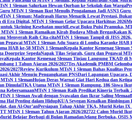
 Lahir Pancasila di MTsN 1 Sleman, Kepala Madrasah Ajak Mur
sN 1 Sleman Salurkan Hewan Qurban ke Sekolah dan Warga
Pr
, Guru MTsN 1 Sleman Ikut Menulis Pengalaman Jadi ASN
3 Guru 
TsN 1 Sleman: Madrasah Harus Menarik Lewat Prestasi, Bukan
 di Era Digital, MTsN 1 Sleman Gelar Upacara Harkitnas 2026
Mu
untuk Skrining Kesehatan murid
Lewat Buku Puisi Pramuka, MTs
 MTsN 1 Sleman Ramaikan Kirab Budaya Mbah Bregas
Kakan K
ng Menyerah Raih Cita-cita
MTsN 1 Sleman Tampil di JISS 2026
an Pegawai MTsN 1 Sleman Adu Suara di Lomba Karaoke HAB 
Utama HAB ke-58 MTsN 1 Sleman
Kepala Kantor Kemenag Sleman 
ga Doorprize Sepeda
Napak Tilas Sejarah, Guru dan Pegawai MT
nya
Kepala Kantor Kemenag Sleman Tinjau Langsung TKAD di 
ang 1 Tahun Ajaran 2026/2027
Tes Akademik PMBM Gelomban
2026/2027
Review Kurikulum MTsN 1 Sleman Bahas Kualitas Pem
uasi Akhir Menuju Pengangkatan PNS
Dari Lapangan Upacara, 
 1 MTsN 1 Sleman
Hujan Deras Warnai Giat Hari Kedua dan Ketig
an Dimulai
TKA Utama MTsN 1 Sleman Rampung, 186 Siswa Ikut
kna Kebersamaan
MTsN 1 Sleman Raih Predikat Kinerja Terbaik
MTsN 1 Sleman Awali dengan Syawalan dan Ikrar Saling Memaaf
ma Hal Penting dalam Hidup
KUA Seyegan Kenalkan Bimbingan R
at, dan Al-Qur’an
Persiapan Tahap Akhir TKA, Murid Kelas IX 
 MTsN 1 Sleman Tahun Ajaran 2026/2027
22 Calon Murid Ikut
 Murid Belajar Berbagi di Bulan Ramadan
Jelang Berbuka, OSIS 