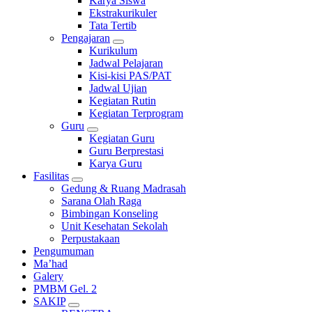
Karya Siswa
Ekstrakurikuler
Tata Tertib
Pengajaran
Kurikulum
Jadwal Pelajaran
Kisi-kisi PAS/PAT
Jadwal Ujian
Kegiatan Rutin
Kegiatan Terprogram
Guru
Kegiatan Guru
Guru Berprestasi
Karya Guru
Fasilitas
Gedung & Ruang Madrasah
Sarana Olah Raga
Bimbingan Konseling
Unit Kesehatan Sekolah
Perpustakaan
Pengumuman
Ma’had
Galery
PMBM Gel. 2
SAKIP