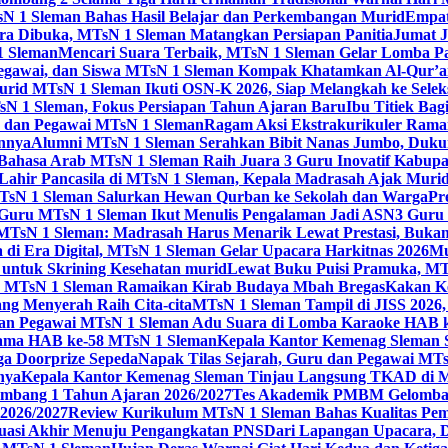
sN 1 Sleman Bahas Hasil Belajar dan Perkembangan Murid
Empat
 Dibuka, MTsN 1 Sleman Matangkan Persiapan Panitia
Jumat J
1 Sleman
Mencari Suara Terbaik, MTsN 1 Sleman Gelar Lomba P
egawai, dan Siswa MTsN 1 Sleman Kompak Khatamkan Al-Qur’a
id MTsN 1 Sleman Ikuti OSN-K 2026, Siap Melangkah ke Seleksi
sN 1 Sleman, Fokus Persiapan Tahun Ajaran Baru
Ibu Titiek Ba
u dan Pegawai MTsN 1 Sleman
Ragam Aksi Ekstrakurikuler Rama
annya
Alumni MTsN 1 Sleman Serahkan Bibit Nanas Jumbo, Duku
Bahasa Arab MTsN 1 Sleman Raih Juara 3 Guru Inovatif Kabupa
 Lahir Pancasila di MTsN 1 Sleman, Kepala Madrasah Ajak Mur
sN 1 Sleman Salurkan Hewan Qurban ke Sekolah dan Warga
Pr
, Guru MTsN 1 Sleman Ikut Menulis Pengalaman Jadi ASN
3 Guru 
TsN 1 Sleman: Madrasah Harus Menarik Lewat Prestasi, Bukan
 di Era Digital, MTsN 1 Sleman Gelar Upacara Harkitnas 2026
Mu
untuk Skrining Kesehatan murid
Lewat Buku Puisi Pramuka, MTs
 MTsN 1 Sleman Ramaikan Kirab Budaya Mbah Bregas
Kakan K
ng Menyerah Raih Cita-cita
MTsN 1 Sleman Tampil di JISS 2026
an Pegawai MTsN 1 Sleman Adu Suara di Lomba Karaoke HAB 
Utama HAB ke-58 MTsN 1 Sleman
Kepala Kantor Kemenag Sleman 
ga Doorprize Sepeda
Napak Tilas Sejarah, Guru dan Pegawai MT
nya
Kepala Kantor Kemenag Sleman Tinjau Langsung TKAD di 
ang 1 Tahun Ajaran 2026/2027
Tes Akademik PMBM Gelomban
2026/2027
Review Kurikulum MTsN 1 Sleman Bahas Kualitas Pem
uasi Akhir Menuju Pengangkatan PNS
Dari Lapangan Upacara, 