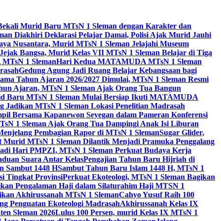
Bekali Murid Baru MTsN 1 Sleman dengan Karakter dan
n Diakhiri Deklarasi Pelajar Damai, Polisi Ajak Murid Jauhi
aya Nusantara, Murid MTsN 1 Sleman Jelajahi Museum
Jejak Bangsa, Murid Kelas VII MTsN 1 Sleman Belajar di Tiga
A MTsN 1 Sleman
Hari Kedua MATAMUDA MTsN 1 Sleman
rasah
Gedung Agung Jadi Ruang Belajar Kebangsaan bagi
tama Tahun Ajaran 2026/2027 Dimulai, MTsN 1 Sleman Resmi
hun Ajaran, MTsN 1 Sleman Ajak Orang Tua Bangun
id Baru MTsN 1 Sleman Mulai Bersiap Ikuti MATAMUDA
Jadikan MTsN 1 Sleman Lokasi Penelitian Madrasah
pil Bersama Kapanewon Seyegan dalam Pameran Konferensi
TsN 1 Sleman Ajak Orang Tua Dampingi Anak Isi Liburan
 Menjelang Pembagian Rapor di MTsN 1 Sleman
Sugar Glider,
 Murid MTsN 1 Sleman Dilantik Menjadi Pramuka Penggalang
adi Hari PMPZI, MTsN 1 Sleman Perkuat Budaya Kerja
aduan Suara Antar Kelas
Pengajian Tahun Baru Hijriah di
n Sambut 1448 H
Sambut Tahun Baru Islam 1448 H, MTsN 1
 Tingkat Provinsi
Perkuat Ekoteologi, MTsN 1 Sleman Bagikan
gikan Pengalaman Haji dalam Silaturahim Haji MTSN 1
ikan Akhirussanah MTsN 1 Sleman
Cahyo Yusuf Raih 100
ng Penguatan Ekoteologi Madrasah
Akhirussanah Kelas IX
ten Sleman 2026
Lulus 100 Persen, murid Kelas IX MTsN 1