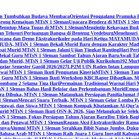
leman Tumbuhkan Budaya Membaca
Orientasi Penggalang Pramuka 
Dorong Kemajuan MTsN 1 Sleman
Upacara Bendera di MTsN 1 Slema
Menutup Masa Tugas di MTsN 1 Sleman
Mengintip Kekayaan Bud
an Telusuri Perjuangan Bangsa di Benteng Vredeburg
Menelusuri 
 Bencana dan Demo Ekstrakurikuler pada Hari Ketiga MATAMUD
DA, MTsN 1 Sleman Bekali Murid Baru dengan Karakter Mad
t Murid MTsN 1 Sleman Jalani Ujian Tingkat Ranting
Hari Per
i Bekal Guru MTsN 1 Sleman Sambut Tahun Ajaran Baru
Awali Ta
 dan Murid, MTsN 1 Sleman Gelar Uji Publik Kurikulum
192 Mur
jar Semester Ganjil 2026/2027
LP2M UIN Raden Intan Lampung 
ai MTsN 1 Sleman Ikuti Penguatan Kinerja
MTsN 1 Sleman Tam
ta, Guru MTsN 1 Sleman Ikuti Workshop KBC
Rapor Dibagikan, M
mbang 2 Selama Tiga Hari
Permainan Tradisional Warnai Hari
sN 1 Sleman Bahas Hasil Belajar dan Perkembangan Murid
Empat
 Dibuka, MTsN 1 Sleman Matangkan Persiapan Panitia
Jumat J
1 Sleman
Mencari Suara Terbaik, MTsN 1 Sleman Gelar Lomba P
egawai, dan Siswa MTsN 1 Sleman Kompak Khatamkan Al-Qur’a
id MTsN 1 Sleman Ikuti OSN-K 2026, Siap Melangkah ke Seleksi
sN 1 Sleman, Fokus Persiapan Tahun Ajaran Baru
Ibu Titiek Ba
u dan Pegawai MTsN 1 Sleman
Ragam Aksi Ekstrakurikuler Rama
annya
Alumni MTsN 1 Sleman Serahkan Bibit Nanas Jumbo, Duku
Bahasa Arab MTsN 1 Sleman Raih Juara 3 Guru Inovatif Kabupa