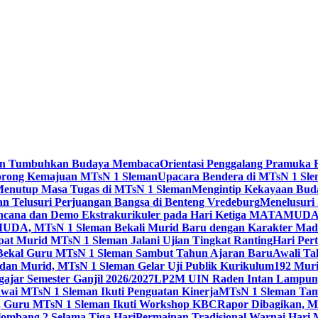
leman Tumbuhkan Budaya Membaca
Orientasi Penggalang Pramuka 
Dorong Kemajuan MTsN 1 Sleman
Upacara Bendera di MTsN 1 Slema
Menutup Masa Tugas di MTsN 1 Sleman
Mengintip Kekayaan Bud
an Telusuri Perjuangan Bangsa di Benteng Vredeburg
Menelusuri 
 Bencana dan Demo Ekstrakurikuler pada Hari Ketiga MATAMUD
DA, MTsN 1 Sleman Bekali Murid Baru dengan Karakter Mad
t Murid MTsN 1 Sleman Jalani Ujian Tingkat Ranting
Hari Per
i Bekal Guru MTsN 1 Sleman Sambut Tahun Ajaran Baru
Awali Ta
 dan Murid, MTsN 1 Sleman Gelar Uji Publik Kurikulum
192 Mur
jar Semester Ganjil 2026/2027
LP2M UIN Raden Intan Lampung 
ai MTsN 1 Sleman Ikuti Penguatan Kinerja
MTsN 1 Sleman Tam
ta, Guru MTsN 1 Sleman Ikuti Workshop KBC
Rapor Dibagikan, M
mbang 2 Selama Tiga Hari
Permainan Tradisional Warnai Hari