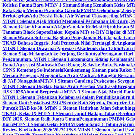
Koleksi Fauna Baru MTsN 1 Sleman
Sidang Kenaikan Kelas MT
Rakit, Siap Menuju Pramuka Garuda
PMBM Gelombang 2 Segera
Berintegritas
Adu Presisi Roket Air Warnai Classmeeting MTsN 
MTsN 1 Sleman Ajak Murid Memaknai Perubahan Diri
Guru, P
Sleman Gelar Khataman Al-Qur’an dan Refleksi Hijrah
Enam Mur
Tanaman Black Sapote
Rakor Kepala MTs se-DIY Digelar di MT
Sleman
Wawan Sutrisna Bagikan Pengalaman Haji kepada Gur
TKAD Bahasa Inggris, Jadi Pencetak Nilai Tertinggi di Angkat
MTsN 1 Sleman Diwarnai Apresiasi Akademik dan Tahfid
Guru 
Sleman Siap Melangkah ke Jenjang Berikutnya
Peringatan Hari
Pengumuman, MTsN 1 Sleman Laksanakan Sidang Kelulusan
MT
Dapat Apresiasi Madrasah
Dari Ruang Kelas ke Buku Nasional
CPNS Kemenag Se-Indonesia
Kankemenag Sleman pada Raker M
Menata Program, Menguatkan Arah Madrasah
Bangkit Bersama
di JAP Nanggulan
MTsN 1 Sleman Gandeng Puskesmas Seyegan 
MTsN 1 Sleman Digelar, Bahas Arah Prestasi Madrasah
Bregada
JISS 2026
Alumni Berprestasi MTsN 1 Sleman Ajak Murid Panta
MTsN 1 Sleman Tekankan Kolaborasi dalam Pendidikan
Guru d
Sleman Ikuti Sosialisasi P3LP
Kenzie Raih Sepeda, Doorprize 
Puncak HAB ke-58, MTsN 1 Sleman Hadirkan Jalan Sehat hing
TKAD, Kelas IX MTsN 1 Sleman Lanjut Hadapi Tahap Berikut
DIY 2026, Sleman Raih Juara Umum
Pengumuman PMBM Gelomb
Baru
MTsN 1 Sleman Gelar PMBM Gelombang 1 Tahun Ajaran 
Review Kurikulum 2026/2027
CPNS MTsN 1 Sleman Jalani Eval