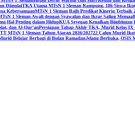
 1 MTsN 1 Sleman
Hujan Deras Warnai Giat Hari Kedua dan Ketig
an Dimulai
TKA Utama MTsN 1 Sleman Rampung, 186 Siswa Ikut
kna Kebersamaan
MTsN 1 Sleman Raih Predikat Kinerja Terbaik
MTsN 1 Sleman Awali dengan Syawalan dan Ikrar Saling Memaaf
ma Hal Penting dalam Hidup
KUA Seyegan Kenalkan Bimbingan R
at, dan Al-Qur’an
Persiapan Tahap Akhir TKA, Murid Kelas IX 
 MTsN 1 Sleman Tahun Ajaran 2026/2027
22 Calon Murid Ikut
 Murid Belajar Berbagi di Bulan Ramadan
Jelang Berbuka, OSIS 