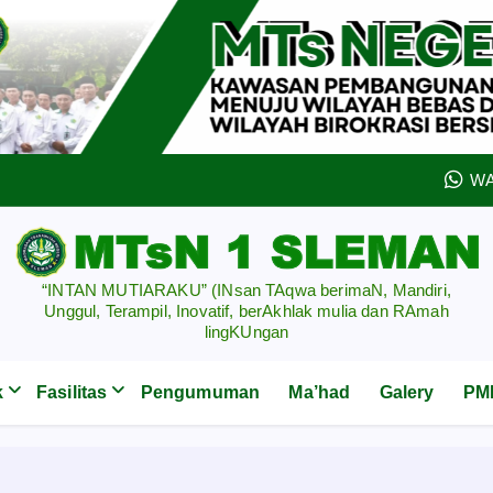
WA
“INTAN MUTIARAKU” (INsan TAqwa berimaN, Mandiri,
Unggul, Terampil, Inovatif, berAkhlak mulia dan RAmah
lingKUngan
k
Fasilitas
Pengumuman
Ma’had
Galery
PMB