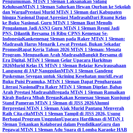
Pengumuman, MTsN 1 Sleman Laksanakan Sidang
Kelulusan
MTsN 1 Sleman Salurkan Hewan Qurban ke Sekolah
dan Warga
Prestasi Murid MTsN 1 Sleman dari Kabupaten
hingga Nasional Dapat Apresiasi Madrasah
Dari Ruang Kelas
ke Buku Nasional, Guru MTsN 1 Sleman Ikut Menulis
Pengalaman Jadi ASN
3 Guru MTsN 1 Sleman Resmi Jadi
PNS, Dilantik Bersama 16 Ribu CPNS Kemenag Se-
Indonesia
Kankemenag Sleman pada Raker MTsN 1 Sleman:
Madrasah Harus Menarik Lewat Prestasi, Bukan Sekadar
Promosi
Rapat Kerja Tahun 2026 MTsN 1 Sleman: Menata
Program, Menguatkan Arah Madrasah
Bangkit Bersama di
Era Digital, MTsN 1 Sleman Gelar Upacara Harkitnas
2026
Murid Kelas IX MTsN 1 Sleman Belajar Kewirausahaan
Langsung di JAP Nanggulan
MTsN 1 Sleman Gandeng
Puskesmas Seyegan untuk Skrining Kesehatan murid
Lewat
Buku Puisi Pramuka, MTsN 1 Sleman Dapat Penghargaan
Literasi Nasional
Pra Raker MTsN 1 Sleman Digelar, Bahas
Arah Prestasi Madrasah
Bregada MTsN 1 Sleman Ramaikan
Kirab Budaya Mbah Bregas
Kakan Kemenag Sleman Kunjungi
Stand Pameran MTsN 1 Sleman di JISS 2026
Alumni
Berprestasi MTsN 1 Sleman Ajak Murid Pantang Menyerah
Raih Cita-cita
MTsN 1 Sleman Tampil di JISS 2026, Usung
Berbagai Program Unggulan
Upacara Hardiknas di MTsN 1
Sleman Tekankan Kolaborasi dalam Pendidikan
Guru dan
Pegawai MTsN 1 Sleman Adu Suara di Lomba Karaoke HAB