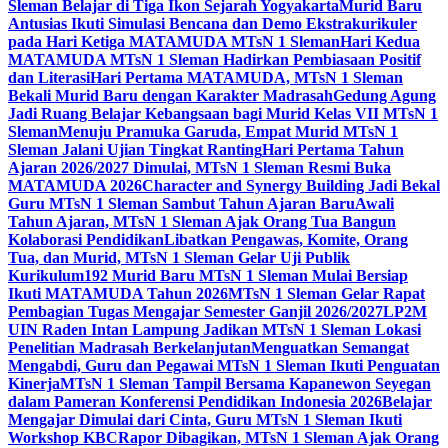
Sleman Belajar di Tiga Ikon Sejarah Yogyakarta
Murid Baru
Antusias Ikuti Simulasi Bencana dan Demo Ekstrakurikuler
pada Hari Ketiga MATAMUDA MTsN 1 Sleman
Hari Kedua
MATAMUDA MTsN 1 Sleman Hadirkan Pembiasaan Positif
dan Literasi
Hari Pertama MATAMUDA, MTsN 1 Sleman
Bekali Murid Baru dengan Karakter Madrasah
Gedung Agung
Jadi Ruang Belajar Kebangsaan bagi Murid Kelas VII MTsN 1
Sleman
Menuju Pramuka Garuda, Empat Murid MTsN 1
Sleman Jalani Ujian Tingkat Ranting
Hari Pertama Tahun
Ajaran 2026/2027 Dimulai, MTsN 1 Sleman Resmi Buka
MATAMUDA 2026
Character and Synergy Building Jadi Bekal
Guru MTsN 1 Sleman Sambut Tahun Ajaran Baru
Awali
Tahun Ajaran, MTsN 1 Sleman Ajak Orang Tua Bangun
Kolaborasi Pendidikan
Libatkan Pengawas, Komite, Orang
Tua, dan Murid, MTsN 1 Sleman Gelar Uji Publik
Kurikulum
192 Murid Baru MTsN 1 Sleman Mulai Bersiap
Ikuti MATAMUDA Tahun 2026
MTsN 1 Sleman Gelar Rapat
Pembagian Tugas Mengajar Semester Ganjil 2026/2027
LP2M
UIN Raden Intan Lampung Jadikan MTsN 1 Sleman Lokasi
Penelitian Madrasah Berkelanjutan
Menguatkan Semangat
Mengabdi, Guru dan Pegawai MTsN 1 Sleman Ikuti Penguatan
Kinerja
MTsN 1 Sleman Tampil Bersama Kapanewon Seyegan
dalam Pameran Konferensi Pendidikan Indonesia 2026
Belajar
Mengajar Dimulai dari Cinta, Guru MTsN 1 Sleman Ikuti
Workshop KBC
Rapor Dibagikan, MTsN 1 Sleman Ajak Orang