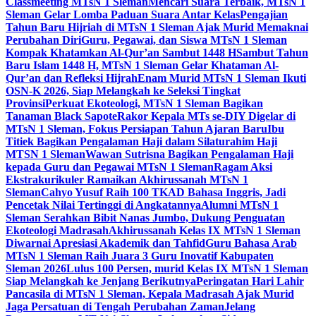
Classmeeting MTsN 1 Sleman
Mencari Suara Terbaik, MTsN 1
Sleman Gelar Lomba Paduan Suara Antar Kelas
Pengajian
Tahun Baru Hijriah di MTsN 1 Sleman Ajak Murid Memaknai
Perubahan Diri
Guru, Pegawai, dan Siswa MTsN 1 Sleman
Kompak Khatamkan Al-Qur’an Sambut 1448 H
Sambut Tahun
Baru Islam 1448 H, MTsN 1 Sleman Gelar Khataman Al-
Qur’an dan Refleksi Hijrah
Enam Murid MTsN 1 Sleman Ikuti
OSN-K 2026, Siap Melangkah ke Seleksi Tingkat
Provinsi
Perkuat Ekoteologi, MTsN 1 Sleman Bagikan
Tanaman Black Sapote
Rakor Kepala MTs se-DIY Digelar di
MTsN 1 Sleman, Fokus Persiapan Tahun Ajaran Baru
Ibu
Titiek Bagikan Pengalaman Haji dalam Silaturahim Haji
MTSN 1 Sleman
Wawan Sutrisna Bagikan Pengalaman Haji
kepada Guru dan Pegawai MTsN 1 Sleman
Ragam Aksi
Ekstrakurikuler Ramaikan Akhirussanah MTsN 1
Sleman
Cahyo Yusuf Raih 100 TKAD Bahasa Inggris, Jadi
Pencetak Nilai Tertinggi di Angkatannya
Alumni MTsN 1
Sleman Serahkan Bibit Nanas Jumbo, Dukung Penguatan
Ekoteologi Madrasah
Akhirussanah Kelas IX MTsN 1 Sleman
Diwarnai Apresiasi Akademik dan Tahfid
Guru Bahasa Arab
MTsN 1 Sleman Raih Juara 3 Guru Inovatif Kabupaten
Sleman 2026
Lulus 100 Persen, murid Kelas IX MTsN 1 Sleman
Siap Melangkah ke Jenjang Berikutnya
Peringatan Hari Lahir
Pancasila di MTsN 1 Sleman, Kepala Madrasah Ajak Murid
Jaga Persatuan di Tengah Perubahan Zaman
Jelang