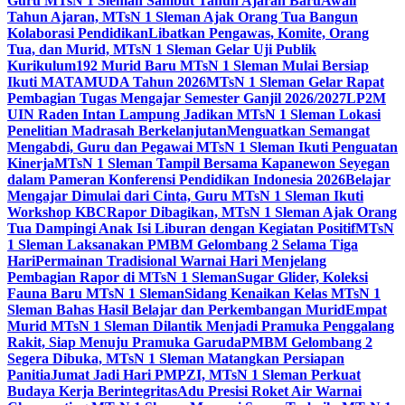
Guru MTsN 1 Sleman Sambut Tahun Ajaran Baru
Awali
Tahun Ajaran, MTsN 1 Sleman Ajak Orang Tua Bangun
Kolaborasi Pendidikan
Libatkan Pengawas, Komite, Orang
Tua, dan Murid, MTsN 1 Sleman Gelar Uji Publik
Kurikulum
192 Murid Baru MTsN 1 Sleman Mulai Bersiap
Ikuti MATAMUDA Tahun 2026
MTsN 1 Sleman Gelar Rapat
Pembagian Tugas Mengajar Semester Ganjil 2026/2027
LP2M
UIN Raden Intan Lampung Jadikan MTsN 1 Sleman Lokasi
Penelitian Madrasah Berkelanjutan
Menguatkan Semangat
Mengabdi, Guru dan Pegawai MTsN 1 Sleman Ikuti Penguatan
Kinerja
MTsN 1 Sleman Tampil Bersama Kapanewon Seyegan
dalam Pameran Konferensi Pendidikan Indonesia 2026
Belajar
Mengajar Dimulai dari Cinta, Guru MTsN 1 Sleman Ikuti
Workshop KBC
Rapor Dibagikan, MTsN 1 Sleman Ajak Orang
Tua Dampingi Anak Isi Liburan dengan Kegiatan Positif
MTsN
1 Sleman Laksanakan PMBM Gelombang 2 Selama Tiga
Hari
Permainan Tradisional Warnai Hari Menjelang
Pembagian Rapor di MTsN 1 Sleman
Sugar Glider, Koleksi
Fauna Baru MTsN 1 Sleman
Sidang Kenaikan Kelas MTsN 1
Sleman Bahas Hasil Belajar dan Perkembangan Murid
Empat
Murid MTsN 1 Sleman Dilantik Menjadi Pramuka Penggalang
Rakit, Siap Menuju Pramuka Garuda
PMBM Gelombang 2
Segera Dibuka, MTsN 1 Sleman Matangkan Persiapan
Panitia
Jumat Jadi Hari PMPZI, MTsN 1 Sleman Perkuat
Budaya Kerja Berintegritas
Adu Presisi Roket Air Warnai