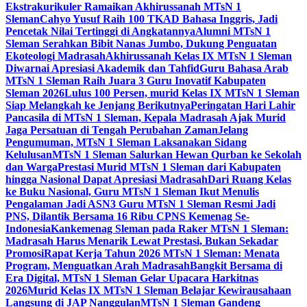
Ekstrakurikuler Ramaikan Akhirussanah MTsN 1
Sleman
Cahyo Yusuf Raih 100 TKAD Bahasa Inggris, Jadi
Pencetak Nilai Tertinggi di Angkatannya
Alumni MTsN 1
Sleman Serahkan Bibit Nanas Jumbo, Dukung Penguatan
Ekoteologi Madrasah
Akhirussanah Kelas IX MTsN 1 Sleman
Diwarnai Apresiasi Akademik dan Tahfid
Guru Bahasa Arab
MTsN 1 Sleman Raih Juara 3 Guru Inovatif Kabupaten
Sleman 2026
Lulus 100 Persen, murid Kelas IX MTsN 1 Sleman
Siap Melangkah ke Jenjang Berikutnya
Peringatan Hari Lahir
Pancasila di MTsN 1 Sleman, Kepala Madrasah Ajak Murid
Jaga Persatuan di Tengah Perubahan Zaman
Jelang
Pengumuman, MTsN 1 Sleman Laksanakan Sidang
Kelulusan
MTsN 1 Sleman Salurkan Hewan Qurban ke Sekolah
dan Warga
Prestasi Murid MTsN 1 Sleman dari Kabupaten
hingga Nasional Dapat Apresiasi Madrasah
Dari Ruang Kelas
ke Buku Nasional, Guru MTsN 1 Sleman Ikut Menulis
Pengalaman Jadi ASN
3 Guru MTsN 1 Sleman Resmi Jadi
PNS, Dilantik Bersama 16 Ribu CPNS Kemenag Se-
Indonesia
Kankemenag Sleman pada Raker MTsN 1 Sleman:
Madrasah Harus Menarik Lewat Prestasi, Bukan Sekadar
Promosi
Rapat Kerja Tahun 2026 MTsN 1 Sleman: Menata
Program, Menguatkan Arah Madrasah
Bangkit Bersama di
Era Digital, MTsN 1 Sleman Gelar Upacara Harkitnas
2026
Murid Kelas IX MTsN 1 Sleman Belajar Kewirausahaan
Langsung di JAP Nanggulan
MTsN 1 Sleman Gandeng