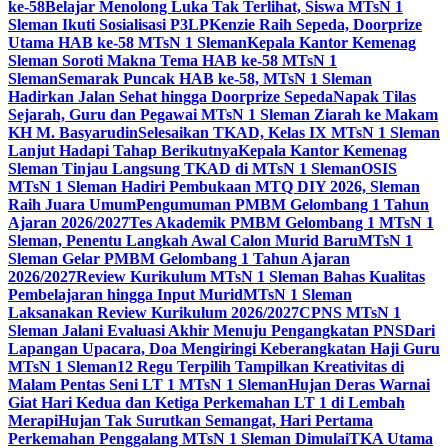
ke-58
Belajar Menolong Luka Tak Terlihat, Siswa MTsN 1
Sleman Ikuti Sosialisasi P3LP
Kenzie Raih Sepeda, Doorprize
Utama HAB ke-58 MTsN 1 Sleman
Kepala Kantor Kemenag
Sleman Soroti Makna Tema HAB ke-58 MTsN 1
Sleman
Semarak Puncak HAB ke-58, MTsN 1 Sleman
Hadirkan Jalan Sehat hingga Doorprize Sepeda
Napak Tilas
Sejarah, Guru dan Pegawai MTsN 1 Sleman Ziarah ke Makam
KH M. Basyarudin
Selesaikan TKAD, Kelas IX MTsN 1 Sleman
Lanjut Hadapi Tahap Berikutnya
Kepala Kantor Kemenag
Sleman Tinjau Langsung TKAD di MTsN 1 Sleman
OSIS
MTsN 1 Sleman Hadiri Pembukaan MTQ DIY 2026, Sleman
Raih Juara Umum
Pengumuman PMBM Gelombang 1 Tahun
Ajaran 2026/2027
Tes Akademik PMBM Gelombang 1 MTsN 1
Sleman, Penentu Langkah Awal Calon Murid Baru
MTsN 1
Sleman Gelar PMBM Gelombang 1 Tahun Ajaran
2026/2027
Review Kurikulum MTsN 1 Sleman Bahas Kualitas
Pembelajaran hingga Input Murid
MTsN 1 Sleman
Laksanakan Review Kurikulum 2026/2027
CPNS MTsN 1
Sleman Jalani Evaluasi Akhir Menuju Pengangkatan PNS
Dari
Lapangan Upacara, Doa Mengiringi Keberangkatan Haji Guru
MTsN 1 Sleman
12 Regu Terpilih Tampilkan Kreativitas di
Malam Pentas Seni LT 1 MTsN 1 Sleman
Hujan Deras Warnai
Giat Hari Kedua dan Ketiga Perkemahan LT 1 di Lembah
Merapi
Hujan Tak Surutkan Semangat, Hari Pertama
Perkemahan Penggalang MTsN 1 Sleman Dimulai
TKA Utama