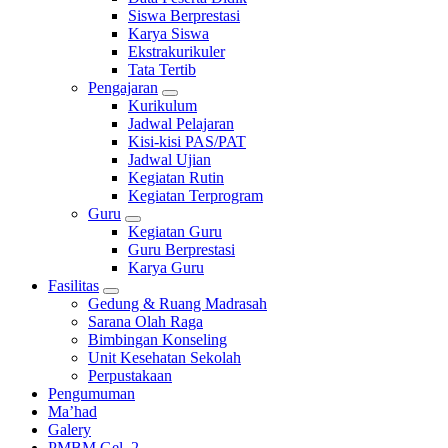
Siswa Berprestasi
Karya Siswa
Ekstrakurikuler
Tata Tertib
Pengajaran
Kurikulum
Jadwal Pelajaran
Kisi-kisi PAS/PAT
Jadwal Ujian
Kegiatan Rutin
Kegiatan Terprogram
Guru
Kegiatan Guru
Guru Berprestasi
Karya Guru
Fasilitas
Gedung & Ruang Madrasah
Sarana Olah Raga
Bimbingan Konseling
Unit Kesehatan Sekolah
Perpustakaan
Pengumuman
Ma’had
Galery
PMBM Gel. 2