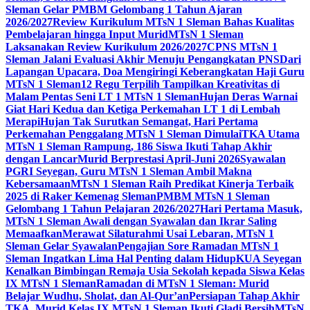
Sleman Gelar PMBM Gelombang 1 Tahun Ajaran
2026/2027
Review Kurikulum MTsN 1 Sleman Bahas Kualitas
Pembelajaran hingga Input Murid
MTsN 1 Sleman
Laksanakan Review Kurikulum 2026/2027
CPNS MTsN 1
Sleman Jalani Evaluasi Akhir Menuju Pengangkatan PNS
Dari
Lapangan Upacara, Doa Mengiringi Keberangkatan Haji Guru
MTsN 1 Sleman
12 Regu Terpilih Tampilkan Kreativitas di
Malam Pentas Seni LT 1 MTsN 1 Sleman
Hujan Deras Warnai
Giat Hari Kedua dan Ketiga Perkemahan LT 1 di Lembah
Merapi
Hujan Tak Surutkan Semangat, Hari Pertama
Perkemahan Penggalang MTsN 1 Sleman Dimulai
TKA Utama
MTsN 1 Sleman Rampung, 186 Siswa Ikuti Tahap Akhir
dengan Lancar
Murid Berprestasi April-Juni 2026
Syawalan
PGRI Seyegan, Guru MTsN 1 Sleman Ambil Makna
Kebersamaan
MTsN 1 Sleman Raih Predikat Kinerja Terbaik
2025 di Raker Kemenag Sleman
PMBM MTsN 1 Sleman
Gelombang 1 Tahun Pelajaran 2026/2027
Hari Pertama Masuk,
MTsN 1 Sleman Awali dengan Syawalan dan Ikrar Saling
Memaafkan
Merawat Silaturahmi Usai Lebaran, MTsN 1
Sleman Gelar Syawalan
Pengajian Sore Ramadan MTsN 1
Sleman Ingatkan Lima Hal Penting dalam Hidup
KUA Seyegan
Kenalkan Bimbingan Remaja Usia Sekolah kepada Siswa Kelas
IX MTsN 1 Sleman
Ramadan di MTsN 1 Sleman: Murid
Belajar Wudhu, Sholat, dan Al-Qur’an
Persiapan Tahap Akhir
TKA, Murid Kelas IX MTsN 1 Sleman Ikuti Gladi Bersih
MTsN