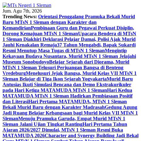
Skip
to
Jum. Agu 7th, 2026
content
Trending News:
Orientasi Penggalang Pramuka Bekali Murid
Baru MTsN 1 Sleman dengan Karakter dan
Kemandirian
Pembinaan Guru dan Pegawai Perkuat Disiplin,
Dorong Kemajuan MTsN 1 Sleman
Upacara Bendera di MTsN
1 Sleman Diakhiri Deklarasi Pelajar Damai, Polisi Ajak Murid
Jauhi Kenakalan Remaja
37 Tahun Mengabdi, Bapak Sukardi
Resmi Menutup Masa Tugas di MTsN 1 Sleman
Mengintip
Kekayaan Budaya Nusantara, Murid MTsN 1 Sleman Jelajahi
Museum Sonobudoyo
Belajar Sejarah dari Diorama, Murid
MTsN 1 Sleman Telusuri Perjuangan Bangsa di Benteng
Vredeburg
Menelusuri Jejak Bangsa, Murid Kelas VII MTsN 1
Sleman Belajar di Tiga Ikon Sejarah Yogyakarta
Murid Baru
Antusias Ikuti Simulasi Bencana dan Demo Ekstrakurikuler
pada Hari Ketiga MATAMUDA MTsN 1 Sleman
Hari Kedua
MATAMUDA MTsN 1 Sleman Hadirkan Pembiasaan Positif
dan Literasi
Hari Pertama MATAMUDA, MTsN 1 Sleman
Bekali Murid Baru dengan Karakter Madrasah
Gedung Agung
Jadi Ruang Belajar Kebangsaan bagi Murid Kelas VII MTsN 1
Sleman
Menuju Pramuka Garuda, Empat Murid MTsN 1
Sleman Jalani Ujian Tingkat Ranting
Hari Pertama Tahun
Ajaran 2026/2027 Dimulai, MTsN 1 Sleman Resmi Buka
MATAMUDA 2026
Character and Synergy Building Jadi Bekal