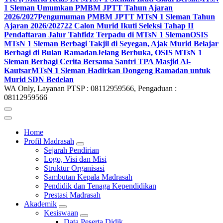
1 Sleman Umumkan PMBM JPTT Tahun Ajaran
2026/2027
Pengumuman PMBM JPTT MTsN 1 Sleman Tahun
Ajaran 2026/2027
22 Calon Murid Ikuti Seleksi Tahap II
Pendaftaran Jalur Tahfidz Terpadu di MTsN 1 Sleman
OSIS
MTsN 1 Sleman Berbagi Takjil di Seyegan, Ajak Murid Belajar
Berbagi di Bulan Ramadan
Jelang Berbuka, OSIS MTsN 1
Sleman Berbagi Cerita Bersama Santri TPA Masjid Al-
Kautsar
MTsN 1 Sleman Hadirkan Dongeng Ramadan untuk
Murid SDN Bedelan
WA Only, Layanan PTSP : 08112959566, Pengaduan :
08112959566
Home
Profil Madrasah
Sejarah Pendirian
Logo, Visi dan Misi
Struktur Organisasi
Sambutan Kepala Madrasah
Pendidik dan Tenaga Kependidikan
Prestasi Madrasah
Akademik
Kesiswaan
Data Peserta Didik