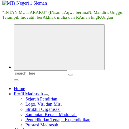
“INTAN MUTIARAKU” (INsan TAqwa berimaN, Mandiri, Unggul,
Terampil, Inovatif, berAkhlak mulia dan RAmah lingKUngan
Search
for:
Home
Profil Madrasah
Sejarah Pendirian
Logo, Visi dan Misi
Struktur Organisasi
Sambutan Kepala Madrasah
Pendidik dan Tenaga Kependidikan
Prestasi Madrasah