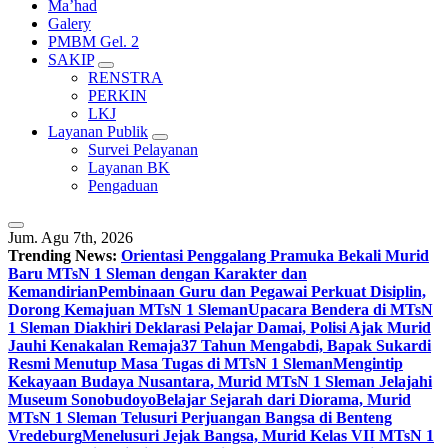
Ma’had
Galery
PMBM Gel. 2
SAKIP
RENSTRA
PERKIN
LKJ
Layanan Publik
Survei Pelayanan
Layanan BK
Pengaduan
Jum. Agu 7th, 2026
Trending News:
Orientasi Penggalang Pramuka Bekali Murid
Baru MTsN 1 Sleman dengan Karakter dan
Kemandirian
Pembinaan Guru dan Pegawai Perkuat Disiplin,
Dorong Kemajuan MTsN 1 Sleman
Upacara Bendera di MTsN
1 Sleman Diakhiri Deklarasi Pelajar Damai, Polisi Ajak Murid
Jauhi Kenakalan Remaja
37 Tahun Mengabdi, Bapak Sukardi
Resmi Menutup Masa Tugas di MTsN 1 Sleman
Mengintip
Kekayaan Budaya Nusantara, Murid MTsN 1 Sleman Jelajahi
Museum Sonobudoyo
Belajar Sejarah dari Diorama, Murid
MTsN 1 Sleman Telusuri Perjuangan Bangsa di Benteng
Vredeburg
Menelusuri Jejak Bangsa, Murid Kelas VII MTsN 1