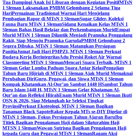
Tua Dampingi Anak Isi Liburan dengan Kegiatan Positif
MTsN
1 Sleman Laksanakan PMBM Gelombang 2 Selama Tiga
Hari
Permainan Tradisional Warnai Hari Menjelang
Pembagian Rapor di MTsN 1 Sleman
Sugar Glider, Koleksi
Fauna Baru MTsN 1 Sleman
Sidang Kenaikan Kelas MTsN 1
Sleman Bahas Hasil Belajar dan Perkembangan Murid
Empat
Murid MTsN 1 Sleman Dilantik Menjadi Pramuka Penggalang
Rakit, Siap Menuju Pramuka Garuda
PMBM Gelombang 2
Segera Dibuka, MTsN 1 Sleman Matangkan Persiapan
Panitia
Jumat Jadi Hari PMPZI, MTsN 1 Sleman Perkuat
Budaya Kerja Berintegritas
Adu Presisi Roket Air Warnai
Classmeeting MTsN 1 Sleman
Mencari Suara Terbaik, MTsN 1
Sleman Gelar Lomba Paduan Suara Antar Kelas
Pengajian
Tahun Baru Hijriah di MTsN 1 Sleman Ajak Murid Memaknai
Perubahan Diri
Guru, Pegawai, dan Siswa MTsN 1 Sleman
Kompak Khatamkan Al-Qur’an Sambut 1448 H
Sambut Tahun
Baru Islam 1448 H, MTsN 1 Sleman Gelar Khataman Al-
Qur’an dan Refleksi Hijrah
Enam Murid MTsN 1 Sleman Ikuti
OSN-K 2026, Siap Melangkah ke Seleksi Tingkat
Provinsi
Perkuat Ekoteologi, MTsN 1 Sleman Bagikan
Tanaman Black Sapote
Rakor Kepala MTs se-DIY Digelar di
MTsN 1 Sleman, Fokus Persiapan Tahun Ajaran Baru
Ibu
Titiek Bagikan Pengalaman Haji dalam Silaturahim Haji
MTSN 1 Sleman
Wawan Sutrisna Bagikan Pengalaman Haji
kepada Guru dan Pegawai MTsN 1 Sleman
Ragam Aksi