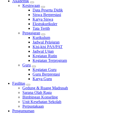
Akademik
Kesiswaan
Data Peserta Didik
Siswa Berprestasi
Karya Siswa
Ekstrakurikuler
Tata Tertib
Pengajaran
Kurikulum
Jadwal Pelajaran
Kisi-kisi PAS/PAT
Jadwal Ujian
Kegiatan Rutin
Kegiatan Terprogram
Guru
Kegiatan Guru
Guru Berprestasi
Karya Guru
Fasilitas
Gedung & Ruang Madrasah
Sarana Olah Raga
Bimbingan Konseling
Unit Kesehatan Sekolah
Perpustakaan
Pengumuman