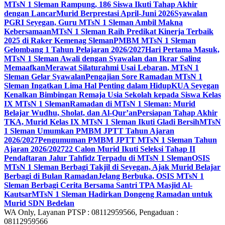
MTsN 1 Sleman Rampung, 186 Siswa Ikuti Tahap Akhir
dengan Lancar
Murid Berprestasi April-Juni 2026
Syawalan
PGRI Seyegan, Guru MTsN 1 Sleman Ambil Makna
Kebersamaan
MTsN 1 Sleman Raih Predikat Kinerja Terbaik
2025 di Raker Kemenag Sleman
PMBM MTsN 1 Sleman
Gelombang 1 Tahun Pelajaran 2026/2027
Hari Pertama Masuk,
MTsN 1 Sleman Awali dengan Syawalan dan Ikrar Saling
Memaafkan
Merawat Silaturahmi Usai Lebaran, MTsN 1
Sleman Gelar Syawalan
Pengajian Sore Ramadan MTsN 1
Sleman Ingatkan Lima Hal Penting dalam Hidup
KUA Seyegan
Kenalkan Bimbingan Remaja Usia Sekolah kepada Siswa Kelas
IX MTsN 1 Sleman
Ramadan di MTsN 1 Sleman: Murid
Belajar Wudhu, Sholat, dan Al-Qur’an
Persiapan Tahap Akhir
TKA, Murid Kelas IX MTsN 1 Sleman Ikuti Gladi Bersih
MTsN
1 Sleman Umumkan PMBM JPTT Tahun Ajaran
2026/2027
Pengumuman PMBM JPTT MTsN 1 Sleman Tahun
Ajaran 2026/2027
22 Calon Murid Ikuti Seleksi Tahap II
Pendaftaran Jalur Tahfidz Terpadu di MTsN 1 Sleman
OSIS
MTsN 1 Sleman Berbagi Takjil di Seyegan, Ajak Murid Belajar
Berbagi di Bulan Ramadan
Jelang Berbuka, OSIS MTsN 1
Sleman Berbagi Cerita Bersama Santri TPA Masjid Al-
Kautsar
MTsN 1 Sleman Hadirkan Dongeng Ramadan untuk
Murid SDN Bedelan
WA Only, Layanan PTSP : 08112959566, Pengaduan :
08112959566