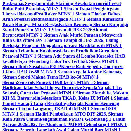
Puskesmas Seyegan untuk Skrining Kesehatan murid
Lewat
Buku Puisi Pramuka, MTsN 1 Sleman Dapat Penghargaan
Literasi Nasional
Pra Raker MTsN 1 Sleman Digelar, Bahas
Arah Prestasi Madrasah
Bregada MTsN 1 Sleman Ramaikan
Kirab Budaya Mbah Bregas
Kakan Kemenag Sleman Kunjungi
Stand Pameran MTsN 1 Sleman di JISS 2026
Alumni
Berprestasi MTsN 1 Sleman Ajak Murid Pantang Menyerah
Raih Cita-cita
MTsN 1 Sleman Tampil di JISS 2026, Usung
Berbagai Program Unggulan
Upacara Hardiknas di MTsN 1
Sleman Tekankan Kolaborasi dalam Pendidikan
Guru dan
Pegawai MTsN 1 Sleman Adu Suara di Lomba Karaoke HAB
ke-58
Belajar Menolong Luka Tak Terlihat, Siswa MTsN 1
Sleman Ikuti Sosialisasi P3LP
Kenzie Raih Sepeda, Doorprize
Utama HAB ke-58 MTsN 1 Sleman
Kepala Kantor Kemenag
Sleman Soroti Makna Tema HAB ke-58 MTsN 1
Sleman
Semarak Puncak HAB ke-58, MTsN 1 Sleman
Hadirkan Jalan Sehat hingga Doorprize Sepeda
Napak Tilas
Sejarah, Guru dan Pegawai MTsN 1 Sleman Ziarah ke Makam
KH M. Basyarudin
Selesaikan TKAD, Kelas IX MTsN 1 Sleman
Lanjut Hadapi Tahap Berikutnya
Kepala Kantor Kemenag
Sleman Tinjau Langsung TKAD di MTsN 1 Sleman
OSIS
MTsN 1 Sleman Hadiri Pembukaan MTQ DIY 2026, Sleman
Raih Juara Umum
Pengumuman PMBM Gelombang 1 Tahun
Ajaran 2026/2027
Tes Akademik PMBM Gelombang 1 MTsN 1
Sleman, Penentu Langkah Awal Calon Murid Baru
MTsN 1