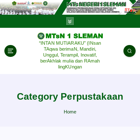
S
k
i
p
t
o
“INTAN MUTIARAKU” (INsan
c
TAqwa berimaN, Mandiri,
o
Unggul, Terampil, Inovatif,
n
berAkhlak mulia dan RAmah
lingKUngan
t
e
n
t
Category Perpustakaan
Home