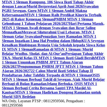
MTsN 1 Sleman Rampung, 186 Siswa Ikuti Tahap Akhir
dengan Lancar
Murid Berprestasi April-Juni 2026
Syawalan
PGRI Seyegan, Guru MTsN 1 Sleman Ambil Makna
Kebersamaan
MTsN 1 Sleman Raih Predikat Kinerja Terbaik
2025 di Raker Kemenag Sleman
PMBM MTsN 1 Sleman
Gelombang 1 Tahun Pelajaran 2026/2027
Hari Pertama Masuk,
MTsN 1 Sleman Awali dengan Syawalan dan Ikrar Saling
Memaafkan
Merawat Silaturahmi Usai Lebaran, MTsN 1
Sleman Gelar Syawalan
Pengajian Sore Ramadan MTsN 1
Sleman Ingatkan Lima Hal Penting dalam Hidup
KUA Seyegan
Kenalkan Bimbingan Remaja Usia Sekolah kepada Siswa Kelas
IX MTsN 1 Sleman
Ramadan di MTsN 1 Sleman: Murid
Belajar Wudhu, Sholat, dan Al-Qur’an
Persiapan Tahap Akhir
TKA, Murid Kelas IX MTsN 1 Sleman Ikuti Gladi Bersih
MTsN
1 Sleman Umumkan PMBM JPTT Tahun Ajaran
2026/2027
Pengumuman PMBM JPTT MTsN 1 Sleman Tahun
Ajaran 2026/2027
22 Calon Murid Ikuti Seleksi Tahap II
Pendaftaran Jalur Tahfidz Terpadu di MTsN 1 Sleman
OSIS
MTsN 1 Sleman Berbagi Takjil di Seyegan, Ajak Murid Belajar
Berbagi di Bulan Ramadan
Jelang Berbuka, OSIS MTsN 1
Sleman Berbagi Cerita Bersama Santri TPA Masjid Al-
Kautsar
MTsN 1 Sleman Hadirkan Dongeng Ramadan untuk
Murid SDN Bedelan
WA Only, Layanan PTSP : 08112959566, Pengaduan :
08112959566