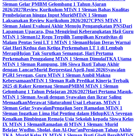
Sleman Gelar PMBM Gelombang 1 Tahun Ajaran
2026/2027
Review Kurikulum MTsN 1 Sleman Bahas Kualitas
Pembelajaran hingga Input Murid
MTsN 1 Sleman
Laksanakan Review Kurikulum 2026/2027
CPNS MTsN 1
Sleman Jalani Evaluasi Akhir Menuju Pengangkatan PNS
Dari
Lapangan Upacara, Doa Mengiringi Keberangkatan Haji Guru
MTsN 1 Sleman
12 Regu Terpilih Tampilkan Kreativitas di
Malam Pentas Seni LT 1 MTsN 1 Sleman
Hujan Deras Warnai
Giat Hari Kedua dan Ketiga Perkemahan LT 1 di Lembah
Merapi
Hujan Tak Surutkan Semangat, Hari Pertama
Perkemahan Penggalang MTsN 1 Sleman Dimulai
TKA Utama
MTsN 1 Sleman Rampung, 186 Siswa Ikuti Tahap Akhir
dengan Lancar
Murid Berprestasi April-Juni 2026
Syawalan
PGRI Seyegan, Guru MTsN 1 Sleman Ambil Makna
Kebersamaan
MTsN 1 Sleman Raih Predikat Kinerja Terbaik
2025 di Raker Kemenag Sleman
PMBM MTsN 1 Sleman
Gelombang 1 Tahun Pelajaran 2026/2027
Hari Pertama Masuk,
MTsN 1 Sleman Awali dengan Syawalan dan Ikrar Saling
Memaafkan
Merawat Silaturahmi Usai Lebaran, MTsN 1
Sleman Gelar Syawalan
Pengajian Sore Ramadan MTsN 1
Sleman Ingatkan Lima Hal Penting dalam Hidup
KUA Seyegan
Kenalkan Bimbingan Remaja Usia Sekolah kepada Siswa Kelas
IX MTsN 1 Sleman
Ramadan di MTsN 1 Sleman: Murid
Belajar Wudhu, Sholat, dan Al-Qur’an
Persiapan Tahap Akhir
TKA, Murid Kelas IX MTsN 1 Sleman Ikuti Gladi Bersih
MTsN