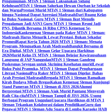
Pengumuman, MTsN 1 Sleman Laksanakan Sidang
Kelulusan
MTsN 1 Sleman Salurkan Hewan Qurban ke Sekolah
dan Warga
Prestasi Murid MTsN 1 Sleman dari Kabupaten
hingga Nasional Dapat Apresiasi Madrasah
Dari Ruang Kelas
ke Buku Nasional, Guru MTsN 1 Sleman Ikut Menulis
Pengalaman Jadi ASN
3 Guru MTsN 1 Sleman Resmi Jadi
PNS, Dilantik Bersama 16 Ribu CPNS Kemenag Se-
Indonesia
Kankemenag Sleman pada Raker MTsN 1 Sleman:
Madrasah Harus Menarik Lewat Prestasi, Bukan Sekadar
Promosi
Rapat Kerja Tahun 2026 MTsN 1 Sleman: Menata
Program, Menguatkan Arah Madrasah
Bangkit Bersama di
Era Digital, MTsN 1 Sleman Gelar Upacara Harkitnas
2026
Murid Kelas IX MTsN 1 Sleman Belajar Kewirausahaan
Langsung di JAP Nanggulan
MTsN 1 Sleman Gandeng
Puskesmas Seyegan untuk Skrining Kesehatan murid
Lewat
Buku Puisi Pramuka, MTsN 1 Sleman Dapat Penghargaan
Literasi Nasional
Pra Raker MTsN 1 Sleman Digelar, Bahas
Arah Prestasi Madrasah
Bregada MTsN 1 Sleman Ramaikan
Kirab Budaya Mbah Bregas
Kakan Kemenag Sleman Kunjungi
Stand Pameran MTsN 1 Sleman di JISS 2026
Alumni
Berprestasi MTsN 1 Sleman Ajak Murid Pantang Menyerah
Raih Cita-cita
MTsN 1 Sleman Tampil di JISS 2026, Usung
Berbagai Program Unggulan
Upacara Hardiknas di MTsN 1
Sleman Tekankan Kolaborasi dalam Pendidikan
Guru dan
Pegawai MTsN 1 Sleman Adu Suara di Lomba Karaoke HAB