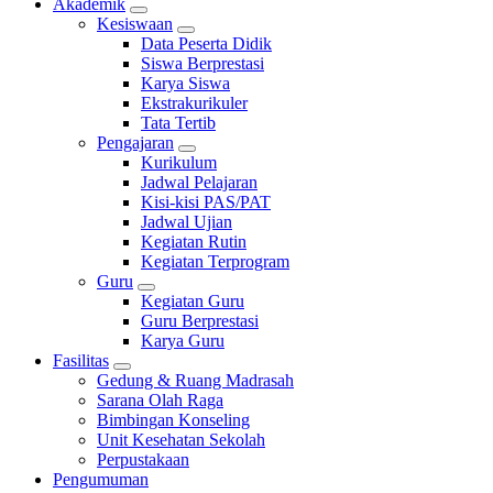
Akademik
Kesiswaan
Data Peserta Didik
Siswa Berprestasi
Karya Siswa
Ekstrakurikuler
Tata Tertib
Pengajaran
Kurikulum
Jadwal Pelajaran
Kisi-kisi PAS/PAT
Jadwal Ujian
Kegiatan Rutin
Kegiatan Terprogram
Guru
Kegiatan Guru
Guru Berprestasi
Karya Guru
Fasilitas
Gedung & Ruang Madrasah
Sarana Olah Raga
Bimbingan Konseling
Unit Kesehatan Sekolah
Perpustakaan
Pengumuman