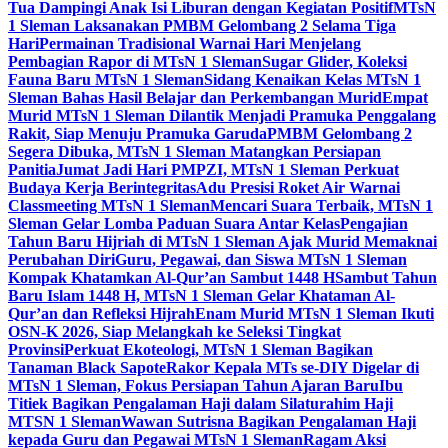
Tua Dampingi Anak Isi Liburan dengan Kegiatan Positif
MTsN
1 Sleman Laksanakan PMBM Gelombang 2 Selama Tiga
Hari
Permainan Tradisional Warnai Hari Menjelang
Pembagian Rapor di MTsN 1 Sleman
Sugar Glider, Koleksi
Fauna Baru MTsN 1 Sleman
Sidang Kenaikan Kelas MTsN 1
Sleman Bahas Hasil Belajar dan Perkembangan Murid
Empat
Murid MTsN 1 Sleman Dilantik Menjadi Pramuka Penggalang
Rakit, Siap Menuju Pramuka Garuda
PMBM Gelombang 2
Segera Dibuka, MTsN 1 Sleman Matangkan Persiapan
Panitia
Jumat Jadi Hari PMPZI, MTsN 1 Sleman Perkuat
Budaya Kerja Berintegritas
Adu Presisi Roket Air Warnai
Classmeeting MTsN 1 Sleman
Mencari Suara Terbaik, MTsN 1
Sleman Gelar Lomba Paduan Suara Antar Kelas
Pengajian
Tahun Baru Hijriah di MTsN 1 Sleman Ajak Murid Memaknai
Perubahan Diri
Guru, Pegawai, dan Siswa MTsN 1 Sleman
Kompak Khatamkan Al-Qur’an Sambut 1448 H
Sambut Tahun
Baru Islam 1448 H, MTsN 1 Sleman Gelar Khataman Al-
Qur’an dan Refleksi Hijrah
Enam Murid MTsN 1 Sleman Ikuti
OSN-K 2026, Siap Melangkah ke Seleksi Tingkat
Provinsi
Perkuat Ekoteologi, MTsN 1 Sleman Bagikan
Tanaman Black Sapote
Rakor Kepala MTs se-DIY Digelar di
MTsN 1 Sleman, Fokus Persiapan Tahun Ajaran Baru
Ibu
Titiek Bagikan Pengalaman Haji dalam Silaturahim Haji
MTSN 1 Sleman
Wawan Sutrisna Bagikan Pengalaman Haji
kepada Guru dan Pegawai MTsN 1 Sleman
Ragam Aksi