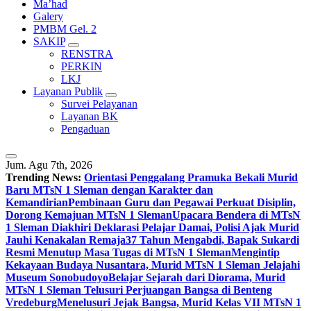
Ma’had
Galery
PMBM Gel. 2
SAKIP
RENSTRA
PERKIN
LKJ
Layanan Publik
Survei Pelayanan
Layanan BK
Pengaduan
Jum. Agu 7th, 2026
Trending News:
Orientasi Penggalang Pramuka Bekali Murid
Baru MTsN 1 Sleman dengan Karakter dan
Kemandirian
Pembinaan Guru dan Pegawai Perkuat Disiplin,
Dorong Kemajuan MTsN 1 Sleman
Upacara Bendera di MTsN
1 Sleman Diakhiri Deklarasi Pelajar Damai, Polisi Ajak Murid
Jauhi Kenakalan Remaja
37 Tahun Mengabdi, Bapak Sukardi
Resmi Menutup Masa Tugas di MTsN 1 Sleman
Mengintip
Kekayaan Budaya Nusantara, Murid MTsN 1 Sleman Jelajahi
Museum Sonobudoyo
Belajar Sejarah dari Diorama, Murid
MTsN 1 Sleman Telusuri Perjuangan Bangsa di Benteng
Vredeburg
Menelusuri Jejak Bangsa, Murid Kelas VII MTsN 1