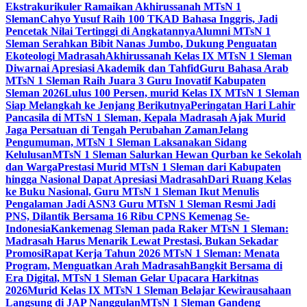
Ekstrakurikuler Ramaikan Akhirussanah MTsN 1
Sleman
Cahyo Yusuf Raih 100 TKAD Bahasa Inggris, Jadi
Pencetak Nilai Tertinggi di Angkatannya
Alumni MTsN 1
Sleman Serahkan Bibit Nanas Jumbo, Dukung Penguatan
Ekoteologi Madrasah
Akhirussanah Kelas IX MTsN 1 Sleman
Diwarnai Apresiasi Akademik dan Tahfid
Guru Bahasa Arab
MTsN 1 Sleman Raih Juara 3 Guru Inovatif Kabupaten
Sleman 2026
Lulus 100 Persen, murid Kelas IX MTsN 1 Sleman
Siap Melangkah ke Jenjang Berikutnya
Peringatan Hari Lahir
Pancasila di MTsN 1 Sleman, Kepala Madrasah Ajak Murid
Jaga Persatuan di Tengah Perubahan Zaman
Jelang
Pengumuman, MTsN 1 Sleman Laksanakan Sidang
Kelulusan
MTsN 1 Sleman Salurkan Hewan Qurban ke Sekolah
dan Warga
Prestasi Murid MTsN 1 Sleman dari Kabupaten
hingga Nasional Dapat Apresiasi Madrasah
Dari Ruang Kelas
ke Buku Nasional, Guru MTsN 1 Sleman Ikut Menulis
Pengalaman Jadi ASN
3 Guru MTsN 1 Sleman Resmi Jadi
PNS, Dilantik Bersama 16 Ribu CPNS Kemenag Se-
Indonesia
Kankemenag Sleman pada Raker MTsN 1 Sleman:
Madrasah Harus Menarik Lewat Prestasi, Bukan Sekadar
Promosi
Rapat Kerja Tahun 2026 MTsN 1 Sleman: Menata
Program, Menguatkan Arah Madrasah
Bangkit Bersama di
Era Digital, MTsN 1 Sleman Gelar Upacara Harkitnas
2026
Murid Kelas IX MTsN 1 Sleman Belajar Kewirausahaan
Langsung di JAP Nanggulan
MTsN 1 Sleman Gandeng