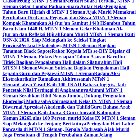
Classmeeting MTsN 1 Sleman
Mencari Suara Terbaik, MTsN 1
Sleman Gelar Lomba Paduan Suara Antar Kelas
Pengajian
Tahun Baru Hijriah di MTsN 1 Sleman Ajak Murid Memaknai
Perubahan Diri
Guru, Pegawai, dan Siswa MTsN 1 Sleman
Kompak Khatamkan Al-Qur’an Sambut 1448 H
Sambut Tahun
Baru Islam 1448 H, MTsN 1 Sleman Gelar Khataman Al-
Qur’an dan Refleksi Hijrah
Enam Murid MTsN 1 Sleman Ikuti
OSN-K 2026, Siap Melangkah ke Seleksi Tingkat
Provinsi
Perkuat Ekoteologi, MTsN 1 Sleman Bagikan
Tanaman Black Sapote
Rakor Kepala MTs se-DIY Digelar di
MTsN 1 Sleman, Fokus Persiapan Tahun Ajaran Baru
Ibu
Titiek Bagikan Pengalaman Haji dalam Silaturahim Haji
MTSN 1 Sleman
Wawan Sutrisna Bagikan Pengalaman Haji
kepada Guru dan Pegawai MTsN 1 Sleman
Ragam Aksi
Ekstrakurikuler Ramaikan Akhirussanah MTsN 1
Sleman
Cahyo Yusuf Raih 100 TKAD Bahasa Inggris, Jadi
Pencetak Nilai Tertinggi di Angkatannya
Alumni MTsN 1
Sleman Serahkan Bibit Nanas Jumbo, Dukung Penguatan
Ekoteologi Madrasah
Akhirussanah Kelas IX MTsN 1 Sleman
Diwarnai Apresiasi Akademik dan Tahfid
Guru Bahasa Arab
MTsN 1 Sleman Raih Juara 3 Guru Inovatif Kabupaten
Sleman 2026
Lulus 100 Persen, murid Kelas IX MTsN 1 Sleman
Siap Melangkah ke Jenjang Berikutnya
Peringatan Hari Lahir
Pancasila di MTsN 1 Sleman, Kepala Madrasah Ajak Murid
Jaga Persatuan di Tengah Perubahan Zaman
Jelang