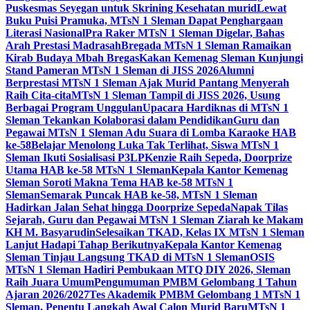
Puskesmas Seyegan untuk Skrining Kesehatan murid
Lewat
Buku Puisi Pramuka, MTsN 1 Sleman Dapat Penghargaan
Literasi Nasional
Pra Raker MTsN 1 Sleman Digelar, Bahas
Arah Prestasi Madrasah
Bregada MTsN 1 Sleman Ramaikan
Kirab Budaya Mbah Bregas
Kakan Kemenag Sleman Kunjungi
Stand Pameran MTsN 1 Sleman di JISS 2026
Alumni
Berprestasi MTsN 1 Sleman Ajak Murid Pantang Menyerah
Raih Cita-cita
MTsN 1 Sleman Tampil di JISS 2026, Usung
Berbagai Program Unggulan
Upacara Hardiknas di MTsN 1
Sleman Tekankan Kolaborasi dalam Pendidikan
Guru dan
Pegawai MTsN 1 Sleman Adu Suara di Lomba Karaoke HAB
ke-58
Belajar Menolong Luka Tak Terlihat, Siswa MTsN 1
Sleman Ikuti Sosialisasi P3LP
Kenzie Raih Sepeda, Doorprize
Utama HAB ke-58 MTsN 1 Sleman
Kepala Kantor Kemenag
Sleman Soroti Makna Tema HAB ke-58 MTsN 1
Sleman
Semarak Puncak HAB ke-58, MTsN 1 Sleman
Hadirkan Jalan Sehat hingga Doorprize Sepeda
Napak Tilas
Sejarah, Guru dan Pegawai MTsN 1 Sleman Ziarah ke Makam
KH M. Basyarudin
Selesaikan TKAD, Kelas IX MTsN 1 Sleman
Lanjut Hadapi Tahap Berikutnya
Kepala Kantor Kemenag
Sleman Tinjau Langsung TKAD di MTsN 1 Sleman
OSIS
MTsN 1 Sleman Hadiri Pembukaan MTQ DIY 2026, Sleman
Raih Juara Umum
Pengumuman PMBM Gelombang 1 Tahun
Ajaran 2026/2027
Tes Akademik PMBM Gelombang 1 MTsN 1
Sleman, Penentu Langkah Awal Calon Murid Baru
MTsN 1