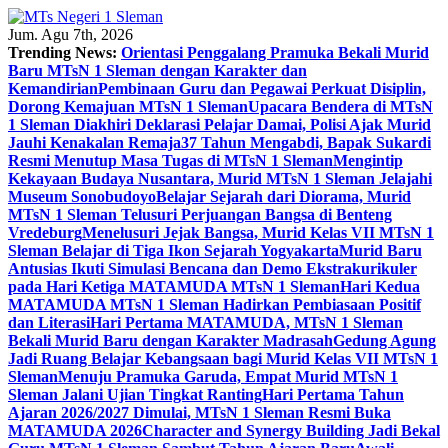
Skip
to
Jum. Agu 7th, 2026
content
Trending News:
Orientasi Penggalang Pramuka Bekali Murid
Baru MTsN 1 Sleman dengan Karakter dan
Kemandirian
Pembinaan Guru dan Pegawai Perkuat Disiplin,
Dorong Kemajuan MTsN 1 Sleman
Upacara Bendera di MTsN
1 Sleman Diakhiri Deklarasi Pelajar Damai, Polisi Ajak Murid
Jauhi Kenakalan Remaja
37 Tahun Mengabdi, Bapak Sukardi
Resmi Menutup Masa Tugas di MTsN 1 Sleman
Mengintip
Kekayaan Budaya Nusantara, Murid MTsN 1 Sleman Jelajahi
Museum Sonobudoyo
Belajar Sejarah dari Diorama, Murid
MTsN 1 Sleman Telusuri Perjuangan Bangsa di Benteng
Vredeburg
Menelusuri Jejak Bangsa, Murid Kelas VII MTsN 1
Sleman Belajar di Tiga Ikon Sejarah Yogyakarta
Murid Baru
Antusias Ikuti Simulasi Bencana dan Demo Ekstrakurikuler
pada Hari Ketiga MATAMUDA MTsN 1 Sleman
Hari Kedua
MATAMUDA MTsN 1 Sleman Hadirkan Pembiasaan Positif
dan Literasi
Hari Pertama MATAMUDA, MTsN 1 Sleman
Bekali Murid Baru dengan Karakter Madrasah
Gedung Agung
Jadi Ruang Belajar Kebangsaan bagi Murid Kelas VII MTsN 1
Sleman
Menuju Pramuka Garuda, Empat Murid MTsN 1
Sleman Jalani Ujian Tingkat Ranting
Hari Pertama Tahun
Ajaran 2026/2027 Dimulai, MTsN 1 Sleman Resmi Buka
MATAMUDA 2026
Character and Synergy Building Jadi Bekal