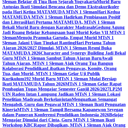
Sleman Belajar di Tiga Ikon Sejarah Yogyakarta
Murid Baru
Antusias Ikuti Simulasi Bencana dan Demo Ekstrakurikuler
pada Hari Ketiga MATAMUDA MTsN 1 Sleman
Hari Kedua
MATAMUDA MTsN 1 Sleman Hadirkan Pembiasaan Positif
dan Literasi
Hari Pertama MATAMUDA, MTsN 1 Sleman
Bekali Murid Baru dengan Karakter Madrasah
Gedung Agung
Jadi Ruang Belajar Kebangsaan bagi Murid Kelas VII MTsN 1
Sleman
Menuju Pramuka Garuda, Empat Murid MTsN 1
Sleman Jalani Ujian Tingkat Ranting
Hari Pertama Tahun
Ajaran 2026/2027 Dimulai, MTsN 1 Sleman Resmi Buka
MATAMUDA 2026
Character and Synergy Building Jadi Bekal
Guru MTsN 1 Sleman Sambut Tahun Ajaran Baru
Awali
Tahun Ajaran, MTsN 1 Sleman Ajak Orang Tua Bangun
Kolaborasi Pendidikan
Libatkan Pengawas, Komite, Orang
Tua, dan Murid, MTsN 1 Sleman Gelar Uji Publik
Kurikulum
192 Murid Baru MTsN 1 Sleman Mulai Bersiap
Ikuti MATAMUDA Tahun 2026
MTsN 1 Sleman Gelar Rapat
Pembagian Tugas Mengajar Semester Ganjil 2026/2027
LP2M
UIN Raden Intan Lampung Jadikan MTsN 1 Sleman Lokasi
Penelitian Madrasah Berkelanjutan
Menguatkan Semangat
Mengabdi, Guru dan Pegawai MTsN 1 Sleman Ikuti Penguatan
Kinerja
MTsN 1 Sleman Tampil Bersama Kapanewon Seyegan
dalam Pameran Konferensi Pendidikan Indonesia 2026
Belajar
Mengajar Dimulai dari Cinta, Guru MTsN 1 Sleman Ikuti
Workshop KBC
Rapor Dibagikan, MTsN 1 Sleman Ajak Orang