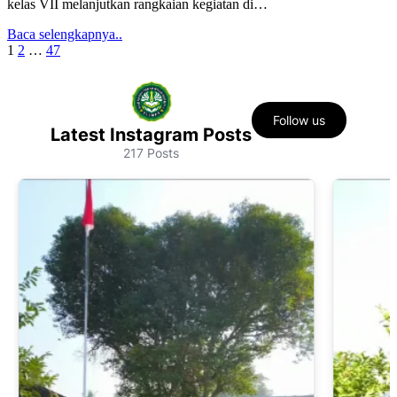
kelas VII melanjutkan rangkaian kegiatan di…
Baca selengkapnya..
Paginasi
1
2
…
47
pos