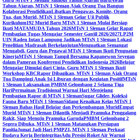
Guru MTsN 1 Sleman Sambut Tahun Ajaran Baru
Awali
Tahun Ajaran, MTsN 1 Sleman Ajak Orang Tua Bangun
Kolaborasi Pendidikan
Libatkan Pengawas, Komite, Orang
Tua, dan Murid, MTsN 1 Sleman Gelar Uji Publik
Kurikulum
192 Murid Baru MTsN 1 Sleman Mulai Bersiap
Ikuti MATAMUDA Tahun 2026
MTsN 1 Sleman Gelar Rapat
Pembagian Tugas Mengajar Semester Ganjil 2026/2027
LP2M
UIN Raden Intan Lampung Jadikan MTsN 1 Sleman Lokasi
Penelitian Madrasah Berkelanjutan
Menguatkan Semangat
Mengabdi, Guru dan Pegawai MTsN 1 Sleman Ikuti Penguatan
Kinerja
MTsN 1 Sleman Tampil Bersama Kapanewon Seyegan
dalam Pameran Konferensi Pendidikan Indonesia 2026
Belajar
Mengajar Dimulai dari Cinta, Guru MTsN 1 Sleman Ikuti
Workshop KBC
Rapor Dibagikan, MTsN 1 Sleman Ajak Orang
Tua Dampingi Anak Isi Liburan dengan Kegiatan Positif
MTsN
1 Sleman Laksanakan PMBM Gelombang 2 Selama Tiga
Hari
Permainan Tradisional Warnai Hari Menjelang
Pembagian Rapor di MTsN 1 Sleman
Sugar Glider, Koleksi
Fauna Baru MTsN 1 Sleman
Sidang Kenaikan Kelas MTsN 1
Sleman Bahas Hasil Belajar dan Perkembangan Murid
Empat
Murid MTsN 1 Sleman Dilantik Menjadi Pramuka Penggalang
Rakit, Siap Menuju Pramuka Garuda
PMBM Gelombang 2
Segera Dibuka, MTsN 1 Sleman Matangkan Persiapan
Panitia
Jumat Jadi Hari PMPZI, MTsN 1 Sleman Perkuat
Budaya Kerja Berintegritas
Adu Presisi Roket Air Warnai