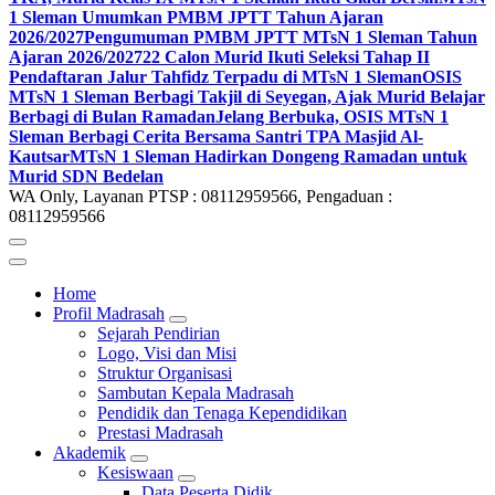
1 Sleman Umumkan PMBM JPTT Tahun Ajaran
2026/2027
Pengumuman PMBM JPTT MTsN 1 Sleman Tahun
Ajaran 2026/2027
22 Calon Murid Ikuti Seleksi Tahap II
Pendaftaran Jalur Tahfidz Terpadu di MTsN 1 Sleman
OSIS
MTsN 1 Sleman Berbagi Takjil di Seyegan, Ajak Murid Belajar
Berbagi di Bulan Ramadan
Jelang Berbuka, OSIS MTsN 1
Sleman Berbagi Cerita Bersama Santri TPA Masjid Al-
Kautsar
MTsN 1 Sleman Hadirkan Dongeng Ramadan untuk
Murid SDN Bedelan
WA Only, Layanan PTSP : 08112959566, Pengaduan :
08112959566
Home
Profil Madrasah
Sejarah Pendirian
Logo, Visi dan Misi
Struktur Organisasi
Sambutan Kepala Madrasah
Pendidik dan Tenaga Kependidikan
Prestasi Madrasah
Akademik
Kesiswaan
Data Peserta Didik