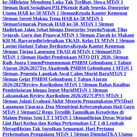
ke-58
Belajar Menolong Luka Tak Terlihat, Siswa MTsN 1
Sleman Ikuti Sosialisasi P3LP
Kenzie Raih Sepeda, Doorprize
Utama HAB ke-58 MTsN 1 Sleman
Kepala Kantor Kemenag
Sleman Soroti Makna Tema HAB ke-58 MTsN 1
Sleman
Semarak Puncak HAB ke-58, MTsN 1 Sleman
Hadirkan Jalan Sehat hingga Doorprize Sepeda
Napak Tilas
Sejarah, Guru dan Pegawai MTsN 1 Sleman Ziarah ke Makam
KH M. Basyarudin
Selesaikan TKAD, Kelas IX MTsN 1 Sleman
Lanjut Hadapi Tahap Berikutnya
Kepala Kantor Kemenag
Sleman Tinjau Langsung TKAD di MTsN 1 Sleman
OSIS
MTsN 1 Sleman Hadiri Pembukaan MTQ DIY 2026, Sleman
Raih Juara Umum
Pengumuman PMBM Gelombang 1 Tahun
Ajaran 2026/2027
Tes Akademik PMBM Gelombang 1 MTsN 1
Sleman, Penentu Langkah Awal Calon Murid Baru
MTsN 1
Sleman Gelar PMBM Gelombang 1 Tahun Ajaran
2026/2027
Review Kurikulum MTsN 1 Sleman Bahas Kualitas
Pembelajaran hingga Input Murid
MTsN 1 Sleman
Laksanakan Review Kurikulum 2026/2027
CPNS MTsN 1
Sleman Jalani Evaluasi Akhir Menuju Pengangkatan PNS
Dari
Lapangan Upacara, Doa Mengiringi Keberangkatan Haji Guru
MTsN 1 Sleman
12 Regu Terpilih Tampilkan Kreativitas di
Malam Pentas Seni LT 1 MTsN 1 Sleman
Hujan Deras Warnai
Giat Hari Kedua dan Ketiga Perkemahan LT 1 di Lembah
Merapi
Hujan Tak Surutkan Semangat, Hari Pertama
Perkemahan Penggalang MTsN 1 Sleman Dimulai
TKA Utama