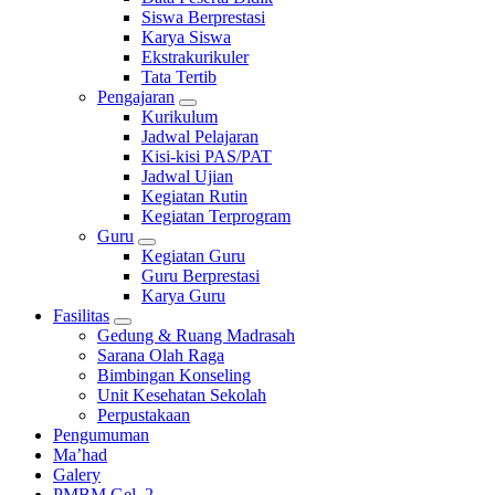
Siswa Berprestasi
Karya Siswa
Ekstrakurikuler
Tata Tertib
Pengajaran
Kurikulum
Jadwal Pelajaran
Kisi-kisi PAS/PAT
Jadwal Ujian
Kegiatan Rutin
Kegiatan Terprogram
Guru
Kegiatan Guru
Guru Berprestasi
Karya Guru
Fasilitas
Gedung & Ruang Madrasah
Sarana Olah Raga
Bimbingan Konseling
Unit Kesehatan Sekolah
Perpustakaan
Pengumuman
Ma’had
Galery
PMBM Gel. 2