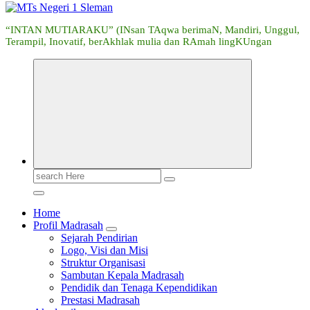
“INTAN MUTIARAKU” (INsan TAqwa berimaN, Mandiri, Unggul,
Terampil, Inovatif, berAkhlak mulia dan RAmah lingKUngan
Search
for:
Home
Profil Madrasah
Sejarah Pendirian
Logo, Visi dan Misi
Struktur Organisasi
Sambutan Kepala Madrasah
Pendidik dan Tenaga Kependidikan
Prestasi Madrasah