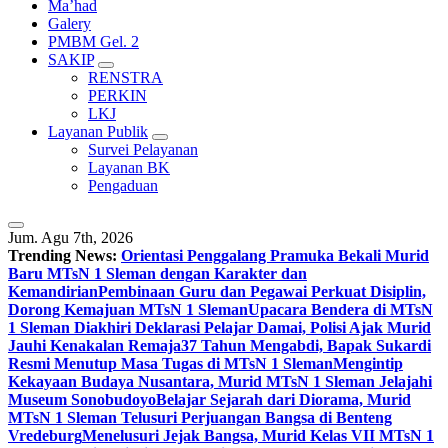
Ma’had
Galery
PMBM Gel. 2
SAKIP
RENSTRA
PERKIN
LKJ
Layanan Publik
Survei Pelayanan
Layanan BK
Pengaduan
Jum. Agu 7th, 2026
Trending News:
Orientasi Penggalang Pramuka Bekali Murid
Baru MTsN 1 Sleman dengan Karakter dan
Kemandirian
Pembinaan Guru dan Pegawai Perkuat Disiplin,
Dorong Kemajuan MTsN 1 Sleman
Upacara Bendera di MTsN
1 Sleman Diakhiri Deklarasi Pelajar Damai, Polisi Ajak Murid
Jauhi Kenakalan Remaja
37 Tahun Mengabdi, Bapak Sukardi
Resmi Menutup Masa Tugas di MTsN 1 Sleman
Mengintip
Kekayaan Budaya Nusantara, Murid MTsN 1 Sleman Jelajahi
Museum Sonobudoyo
Belajar Sejarah dari Diorama, Murid
MTsN 1 Sleman Telusuri Perjuangan Bangsa di Benteng
Vredeburg
Menelusuri Jejak Bangsa, Murid Kelas VII MTsN 1