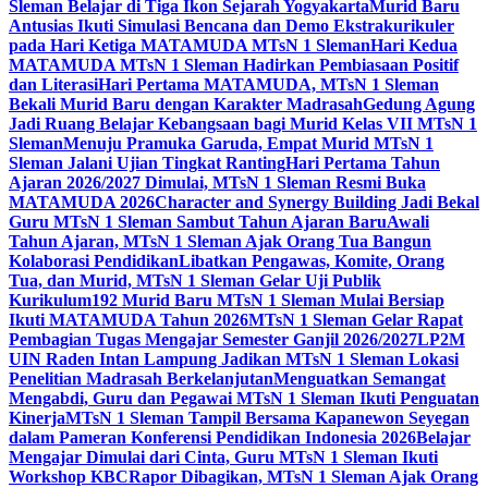
Sleman Belajar di Tiga Ikon Sejarah Yogyakarta
Murid Baru
Antusias Ikuti Simulasi Bencana dan Demo Ekstrakurikuler
pada Hari Ketiga MATAMUDA MTsN 1 Sleman
Hari Kedua
MATAMUDA MTsN 1 Sleman Hadirkan Pembiasaan Positif
dan Literasi
Hari Pertama MATAMUDA, MTsN 1 Sleman
Bekali Murid Baru dengan Karakter Madrasah
Gedung Agung
Jadi Ruang Belajar Kebangsaan bagi Murid Kelas VII MTsN 1
Sleman
Menuju Pramuka Garuda, Empat Murid MTsN 1
Sleman Jalani Ujian Tingkat Ranting
Hari Pertama Tahun
Ajaran 2026/2027 Dimulai, MTsN 1 Sleman Resmi Buka
MATAMUDA 2026
Character and Synergy Building Jadi Bekal
Guru MTsN 1 Sleman Sambut Tahun Ajaran Baru
Awali
Tahun Ajaran, MTsN 1 Sleman Ajak Orang Tua Bangun
Kolaborasi Pendidikan
Libatkan Pengawas, Komite, Orang
Tua, dan Murid, MTsN 1 Sleman Gelar Uji Publik
Kurikulum
192 Murid Baru MTsN 1 Sleman Mulai Bersiap
Ikuti MATAMUDA Tahun 2026
MTsN 1 Sleman Gelar Rapat
Pembagian Tugas Mengajar Semester Ganjil 2026/2027
LP2M
UIN Raden Intan Lampung Jadikan MTsN 1 Sleman Lokasi
Penelitian Madrasah Berkelanjutan
Menguatkan Semangat
Mengabdi, Guru dan Pegawai MTsN 1 Sleman Ikuti Penguatan
Kinerja
MTsN 1 Sleman Tampil Bersama Kapanewon Seyegan
dalam Pameran Konferensi Pendidikan Indonesia 2026
Belajar
Mengajar Dimulai dari Cinta, Guru MTsN 1 Sleman Ikuti
Workshop KBC
Rapor Dibagikan, MTsN 1 Sleman Ajak Orang