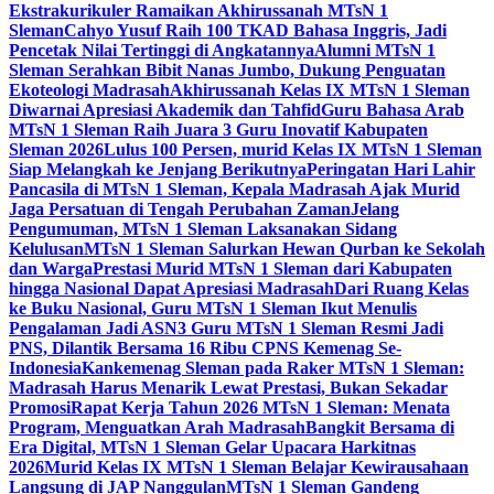
Ekstrakurikuler Ramaikan Akhirussanah MTsN 1
Sleman
Cahyo Yusuf Raih 100 TKAD Bahasa Inggris, Jadi
Pencetak Nilai Tertinggi di Angkatannya
Alumni MTsN 1
Sleman Serahkan Bibit Nanas Jumbo, Dukung Penguatan
Ekoteologi Madrasah
Akhirussanah Kelas IX MTsN 1 Sleman
Diwarnai Apresiasi Akademik dan Tahfid
Guru Bahasa Arab
MTsN 1 Sleman Raih Juara 3 Guru Inovatif Kabupaten
Sleman 2026
Lulus 100 Persen, murid Kelas IX MTsN 1 Sleman
Siap Melangkah ke Jenjang Berikutnya
Peringatan Hari Lahir
Pancasila di MTsN 1 Sleman, Kepala Madrasah Ajak Murid
Jaga Persatuan di Tengah Perubahan Zaman
Jelang
Pengumuman, MTsN 1 Sleman Laksanakan Sidang
Kelulusan
MTsN 1 Sleman Salurkan Hewan Qurban ke Sekolah
dan Warga
Prestasi Murid MTsN 1 Sleman dari Kabupaten
hingga Nasional Dapat Apresiasi Madrasah
Dari Ruang Kelas
ke Buku Nasional, Guru MTsN 1 Sleman Ikut Menulis
Pengalaman Jadi ASN
3 Guru MTsN 1 Sleman Resmi Jadi
PNS, Dilantik Bersama 16 Ribu CPNS Kemenag Se-
Indonesia
Kankemenag Sleman pada Raker MTsN 1 Sleman:
Madrasah Harus Menarik Lewat Prestasi, Bukan Sekadar
Promosi
Rapat Kerja Tahun 2026 MTsN 1 Sleman: Menata
Program, Menguatkan Arah Madrasah
Bangkit Bersama di
Era Digital, MTsN 1 Sleman Gelar Upacara Harkitnas
2026
Murid Kelas IX MTsN 1 Sleman Belajar Kewirausahaan
Langsung di JAP Nanggulan
MTsN 1 Sleman Gandeng