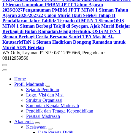
1 Sleman Umumkan PMBM JPTT Tahun Ajaran
2026/2027
Pengumuman PMBM JPTT MTsN 1 Sleman Tahun
Ajaran 2026/2027
22 Calon Murid Ikuti Seleksi Tahap II
Pendaftaran Jalur Tahfidz Terpadu di MTsN 1 Sleman
OSIS
MTsN 1 Sleman Berbagi Takjil di Seyegan, Ajak Murid Belajar
Berbagi di Bulan Ramadan
Jelang Berbuka, OSIS MTsN 1
Sleman Berbagi Cerita Bersama Santri TPA Masjid Al-
Kautsar
MTsN 1 Sleman Hadirkan Dongeng Ramadan untuk
Murid SDN Bedelan
WA Only, Layanan PTSP : 08112959566, Pengaduan :
08112959566
Home
Profil Madrasah
Sejarah Pendirian
Logo, Visi dan Misi
Struktur Organisasi
Sambutan Kepala Madrasah
Pendidik dan Tenaga Kependidikan
Prestasi Madrasah
Akademik
Kesiswaan
Data Peserta Didik