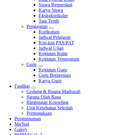
Siswa Berprestasi
Karya Siswa
Ekstrakurikuler
Tata Tertib
Pengajaran
Kurikulum
Jadwal Pelajaran
Kisi-kisi PAS/PAT
Jadwal Ujian
Kegiatan Rutin
Kegiatan Terprogram
Guru
Kegiatan Guru
Guru Berprestasi
Karya Guru
Fasilitas
Gedung & Ruang Madrasah
Sarana Olah Raga
Bimbingan Konseling
Unit Kesehatan Sekolah
Perpustakaan
Pengumuman
Ma’had
Galery
PMBM Gel. 2