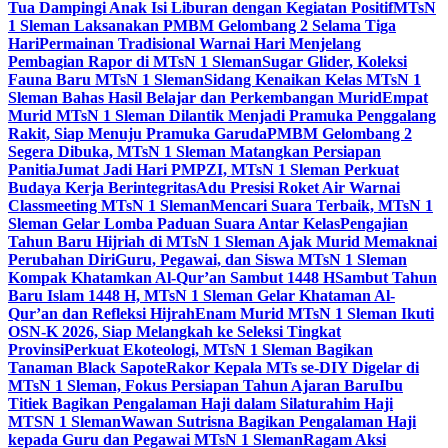
Tua Dampingi Anak Isi Liburan dengan Kegiatan Positif
MTsN
1 Sleman Laksanakan PMBM Gelombang 2 Selama Tiga
Hari
Permainan Tradisional Warnai Hari Menjelang
Pembagian Rapor di MTsN 1 Sleman
Sugar Glider, Koleksi
Fauna Baru MTsN 1 Sleman
Sidang Kenaikan Kelas MTsN 1
Sleman Bahas Hasil Belajar dan Perkembangan Murid
Empat
Murid MTsN 1 Sleman Dilantik Menjadi Pramuka Penggalang
Rakit, Siap Menuju Pramuka Garuda
PMBM Gelombang 2
Segera Dibuka, MTsN 1 Sleman Matangkan Persiapan
Panitia
Jumat Jadi Hari PMPZI, MTsN 1 Sleman Perkuat
Budaya Kerja Berintegritas
Adu Presisi Roket Air Warnai
Classmeeting MTsN 1 Sleman
Mencari Suara Terbaik, MTsN 1
Sleman Gelar Lomba Paduan Suara Antar Kelas
Pengajian
Tahun Baru Hijriah di MTsN 1 Sleman Ajak Murid Memaknai
Perubahan Diri
Guru, Pegawai, dan Siswa MTsN 1 Sleman
Kompak Khatamkan Al-Qur’an Sambut 1448 H
Sambut Tahun
Baru Islam 1448 H, MTsN 1 Sleman Gelar Khataman Al-
Qur’an dan Refleksi Hijrah
Enam Murid MTsN 1 Sleman Ikuti
OSN-K 2026, Siap Melangkah ke Seleksi Tingkat
Provinsi
Perkuat Ekoteologi, MTsN 1 Sleman Bagikan
Tanaman Black Sapote
Rakor Kepala MTs se-DIY Digelar di
MTsN 1 Sleman, Fokus Persiapan Tahun Ajaran Baru
Ibu
Titiek Bagikan Pengalaman Haji dalam Silaturahim Haji
MTSN 1 Sleman
Wawan Sutrisna Bagikan Pengalaman Haji
kepada Guru dan Pegawai MTsN 1 Sleman
Ragam Aksi