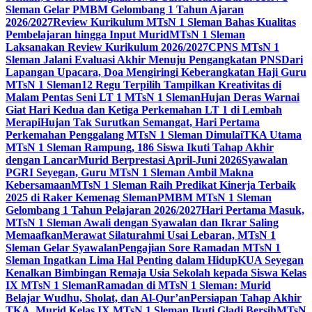
Sleman Gelar PMBM Gelombang 1 Tahun Ajaran
2026/2027
Review Kurikulum MTsN 1 Sleman Bahas Kualitas
Pembelajaran hingga Input Murid
MTsN 1 Sleman
Laksanakan Review Kurikulum 2026/2027
CPNS MTsN 1
Sleman Jalani Evaluasi Akhir Menuju Pengangkatan PNS
Dari
Lapangan Upacara, Doa Mengiringi Keberangkatan Haji Guru
MTsN 1 Sleman
12 Regu Terpilih Tampilkan Kreativitas di
Malam Pentas Seni LT 1 MTsN 1 Sleman
Hujan Deras Warnai
Giat Hari Kedua dan Ketiga Perkemahan LT 1 di Lembah
Merapi
Hujan Tak Surutkan Semangat, Hari Pertama
Perkemahan Penggalang MTsN 1 Sleman Dimulai
TKA Utama
MTsN 1 Sleman Rampung, 186 Siswa Ikuti Tahap Akhir
dengan Lancar
Murid Berprestasi April-Juni 2026
Syawalan
PGRI Seyegan, Guru MTsN 1 Sleman Ambil Makna
Kebersamaan
MTsN 1 Sleman Raih Predikat Kinerja Terbaik
2025 di Raker Kemenag Sleman
PMBM MTsN 1 Sleman
Gelombang 1 Tahun Pelajaran 2026/2027
Hari Pertama Masuk,
MTsN 1 Sleman Awali dengan Syawalan dan Ikrar Saling
Memaafkan
Merawat Silaturahmi Usai Lebaran, MTsN 1
Sleman Gelar Syawalan
Pengajian Sore Ramadan MTsN 1
Sleman Ingatkan Lima Hal Penting dalam Hidup
KUA Seyegan
Kenalkan Bimbingan Remaja Usia Sekolah kepada Siswa Kelas
IX MTsN 1 Sleman
Ramadan di MTsN 1 Sleman: Murid
Belajar Wudhu, Sholat, dan Al-Qur’an
Persiapan Tahap Akhir
TKA, Murid Kelas IX MTsN 1 Sleman Ikuti Gladi Bersih
MTsN