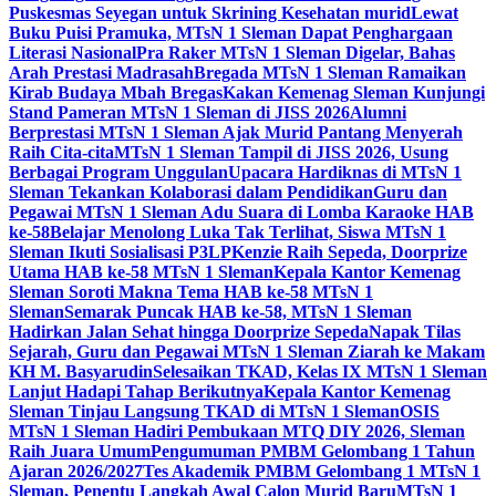
Puskesmas Seyegan untuk Skrining Kesehatan murid
Lewat
Buku Puisi Pramuka, MTsN 1 Sleman Dapat Penghargaan
Literasi Nasional
Pra Raker MTsN 1 Sleman Digelar, Bahas
Arah Prestasi Madrasah
Bregada MTsN 1 Sleman Ramaikan
Kirab Budaya Mbah Bregas
Kakan Kemenag Sleman Kunjungi
Stand Pameran MTsN 1 Sleman di JISS 2026
Alumni
Berprestasi MTsN 1 Sleman Ajak Murid Pantang Menyerah
Raih Cita-cita
MTsN 1 Sleman Tampil di JISS 2026, Usung
Berbagai Program Unggulan
Upacara Hardiknas di MTsN 1
Sleman Tekankan Kolaborasi dalam Pendidikan
Guru dan
Pegawai MTsN 1 Sleman Adu Suara di Lomba Karaoke HAB
ke-58
Belajar Menolong Luka Tak Terlihat, Siswa MTsN 1
Sleman Ikuti Sosialisasi P3LP
Kenzie Raih Sepeda, Doorprize
Utama HAB ke-58 MTsN 1 Sleman
Kepala Kantor Kemenag
Sleman Soroti Makna Tema HAB ke-58 MTsN 1
Sleman
Semarak Puncak HAB ke-58, MTsN 1 Sleman
Hadirkan Jalan Sehat hingga Doorprize Sepeda
Napak Tilas
Sejarah, Guru dan Pegawai MTsN 1 Sleman Ziarah ke Makam
KH M. Basyarudin
Selesaikan TKAD, Kelas IX MTsN 1 Sleman
Lanjut Hadapi Tahap Berikutnya
Kepala Kantor Kemenag
Sleman Tinjau Langsung TKAD di MTsN 1 Sleman
OSIS
MTsN 1 Sleman Hadiri Pembukaan MTQ DIY 2026, Sleman
Raih Juara Umum
Pengumuman PMBM Gelombang 1 Tahun
Ajaran 2026/2027
Tes Akademik PMBM Gelombang 1 MTsN 1
Sleman, Penentu Langkah Awal Calon Murid Baru
MTsN 1