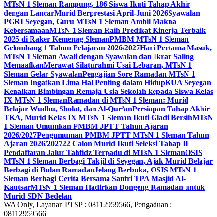
MTsN 1 Sleman Rampung, 186 Siswa Ikuti Tahap Akhir
dengan Lancar
Murid Berprestasi April-Juni 2026
Syawalan
PGRI Seyegan, Guru MTsN 1 Sleman Ambil Makna
Kebersamaan
MTsN 1 Sleman Raih Predikat Kinerja Terbaik
2025 di Raker Kemenag Sleman
PMBM MTsN 1 Sleman
Gelombang 1 Tahun Pelajaran 2026/2027
Hari Pertama Masuk,
MTsN 1 Sleman Awali dengan Syawalan dan Ikrar Saling
Memaafkan
Merawat Silaturahmi Usai Lebaran, MTsN 1
Sleman Gelar Syawalan
Pengajian Sore Ramadan MTsN 1
Sleman Ingatkan Lima Hal Penting dalam Hidup
KUA Seyegan
Kenalkan Bimbingan Remaja Usia Sekolah kepada Siswa Kelas
IX MTsN 1 Sleman
Ramadan di MTsN 1 Sleman: Murid
Belajar Wudhu, Sholat, dan Al-Qur’an
Persiapan Tahap Akhir
TKA, Murid Kelas IX MTsN 1 Sleman Ikuti Gladi Bersih
MTsN
1 Sleman Umumkan PMBM JPTT Tahun Ajaran
2026/2027
Pengumuman PMBM JPTT MTsN 1 Sleman Tahun
Ajaran 2026/2027
22 Calon Murid Ikuti Seleksi Tahap II
Pendaftaran Jalur Tahfidz Terpadu di MTsN 1 Sleman
OSIS
MTsN 1 Sleman Berbagi Takjil di Seyegan, Ajak Murid Belajar
Berbagi di Bulan Ramadan
Jelang Berbuka, OSIS MTsN 1
Sleman Berbagi Cerita Bersama Santri TPA Masjid Al-
Kautsar
MTsN 1 Sleman Hadirkan Dongeng Ramadan untuk
Murid SDN Bedelan
WA Only, Layanan PTSP : 08112959566, Pengaduan :
08112959566