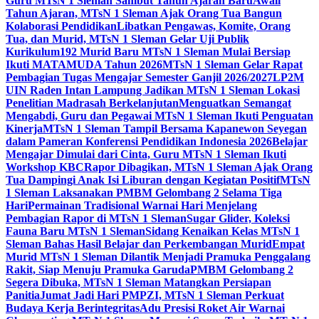
Guru MTsN 1 Sleman Sambut Tahun Ajaran Baru
Awali
Tahun Ajaran, MTsN 1 Sleman Ajak Orang Tua Bangun
Kolaborasi Pendidikan
Libatkan Pengawas, Komite, Orang
Tua, dan Murid, MTsN 1 Sleman Gelar Uji Publik
Kurikulum
192 Murid Baru MTsN 1 Sleman Mulai Bersiap
Ikuti MATAMUDA Tahun 2026
MTsN 1 Sleman Gelar Rapat
Pembagian Tugas Mengajar Semester Ganjil 2026/2027
LP2M
UIN Raden Intan Lampung Jadikan MTsN 1 Sleman Lokasi
Penelitian Madrasah Berkelanjutan
Menguatkan Semangat
Mengabdi, Guru dan Pegawai MTsN 1 Sleman Ikuti Penguatan
Kinerja
MTsN 1 Sleman Tampil Bersama Kapanewon Seyegan
dalam Pameran Konferensi Pendidikan Indonesia 2026
Belajar
Mengajar Dimulai dari Cinta, Guru MTsN 1 Sleman Ikuti
Workshop KBC
Rapor Dibagikan, MTsN 1 Sleman Ajak Orang
Tua Dampingi Anak Isi Liburan dengan Kegiatan Positif
MTsN
1 Sleman Laksanakan PMBM Gelombang 2 Selama Tiga
Hari
Permainan Tradisional Warnai Hari Menjelang
Pembagian Rapor di MTsN 1 Sleman
Sugar Glider, Koleksi
Fauna Baru MTsN 1 Sleman
Sidang Kenaikan Kelas MTsN 1
Sleman Bahas Hasil Belajar dan Perkembangan Murid
Empat
Murid MTsN 1 Sleman Dilantik Menjadi Pramuka Penggalang
Rakit, Siap Menuju Pramuka Garuda
PMBM Gelombang 2
Segera Dibuka, MTsN 1 Sleman Matangkan Persiapan
Panitia
Jumat Jadi Hari PMPZI, MTsN 1 Sleman Perkuat
Budaya Kerja Berintegritas
Adu Presisi Roket Air Warnai