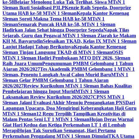
ke-58
Belajar Menolong Luka Tak Terlihat, Siswa MTsN 1
Sleman Ikuti Sosialisasi P3LP
Kenzie Raih Sepeda, Doorprize
Utama HAB ke-58 MTsN 1 Sleman
Kepala Kantor Kemenag
Sleman Soroti Makna Tema HAB ke-58 MTsN 1
Sleman
Semarak Puncak HAB ke-58, MTsN 1 Sleman
Hadirkan Jalan Sehat hingga Doorprize Sepeda
Napak Tilas
Sejarah, Guru dan Pegawai MTsN 1 Sleman Ziarah ke Makam
KH M. Basyarudin
Selesaikan TKAD, Kelas IX MTsN 1 Sleman
Lanjut Hadapi Tahap Berikutnya
Kepala Kantor Kemenag
Sleman Tinjau Langsung TKAD di MTsN 1 Sleman
OSIS
MTsN 1 Sleman Hadiri Pembukaan MTQ DIY 2026, Sleman
Raih Juara Umum
Pengumuman PMBM Gelombang 1 Tahun
Ajaran 2026/2027
Tes Akademik PMBM Gelombang 1 MTsN 1
Sleman, Penentu Langkah Awal Calon Murid Baru
MTsN 1
Sleman Gelar PMBM Gelombang 1 Tahun Ajaran
2026/2027
Review Kurikulum MTsN 1 Sleman Bahas Kualitas
Pembelajaran hingga Input Murid
MTsN 1 Sleman
Laksanakan Review Kurikulum 2026/2027
CPNS MTsN 1
Sleman Jalani Evaluasi Akhir Menuju Pengangkatan PNS
Dari
Lapangan Upacara, Doa Mengiringi Keberangkatan Haji Guru
MTsN 1 Sleman
12 Regu Terpilih Tampilkan Kreativitas di
Malam Pentas Seni LT 1 MTsN 1 Sleman
Hujan Deras Warnai
Giat Hari Kedua dan Ketiga Perkemahan LT 1 di Lembah
Merapi
Hujan Tak Surutkan Semangat, Hari Pertama
Perkemahan Penggalang MTsN 1 Sleman Dimulai
TKA Utama