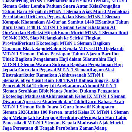
Classmeeting MTsN 1 Sleman
Mencari Suara Terbaik, MTsN 1
Sleman Gelar Lomba Paduan Suara Antar Kelas
Pengajian
Tahun Baru Hijriah di MTsN 1 Sleman Ajak Murid Memaknai
Perubahan Diri
Guru, Pegawai, dan Siswa MTsN 1 Sleman
Kompak Khatamkan Al-Qur’an Sambut 1448 H
Sambut Tahun
Baru Islam 1448 H, MTsN 1 Sleman Gelar Khataman Al-
Qur’an dan Refleksi Hijrah
Enam Murid MTsN 1 Sleman Ikuti
OSN-K 2026, Siap Melangkah ke Seleksi Tingkat
Provinsi
Perkuat Ekoteologi, MTsN 1 Sleman Bagikan
Tanaman Black Sapote
Rakor Kepala MTs se-DIY Digelar di
MTsN 1 Sleman, Fokus Persiapan Tahun Ajaran Baru
Ibu
Titiek Bagikan Pengalaman Haji dalam Silaturahim Haji
MTSN 1 Sleman
Wawan Sutrisna Bagikan Pengalaman Haji
kepada Guru dan Pegawai MTsN 1 Sleman
Ragam Aksi
Ekstrakurikuler Ramaikan Akhirussanah MTsN 1
Sleman
Cahyo Yusuf Raih 100 TKAD Bahasa Inggris, Jadi
Pencetak Nilai Tertinggi di Angkatannya
Alumni MTsN 1
Sleman Serahkan Bibit Nanas Jumbo, Dukung Penguatan
Ekoteologi Madrasah
Akhirussanah Kelas IX MTsN 1 Sleman
Diwarnai Apresiasi Akademik dan Tahfid
Guru Bahasa Arab
MTsN 1 Sleman Raih Juara 3 Guru Inovatif Kabupaten
Sleman 2026
Lulus 100 Persen, murid Kelas IX MTsN 1 Sleman
Siap Melangkah ke Jenjang Berikutnya
Peringatan Hari Lahir
Pancasila di MTsN 1 Sleman, Kepala Madrasah Ajak Murid
Jaga Persatuan di Tengah Perubahan Zaman
Jelang