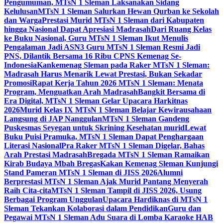
Pengumuman, MTsN 1 Sleman Laksanakan Sidang
Kelulusan
MTsN 1 Sleman Salurkan Hewan Qurban ke Sekolah
dan Warga
Prestasi Murid MTsN 1 Sleman dari Kabupaten
hingga Nasional Dapat Apresiasi Madrasah
Dari Ruang Kelas
ke Buku Nasional, Guru MTsN 1 Sleman Ikut Menulis
Pengalaman Jadi ASN
3 Guru MTsN 1 Sleman Resmi Jadi
PNS, Dilantik Bersama 16 Ribu CPNS Kemenag Se-
Indonesia
Kankemenag Sleman pada Raker MTsN 1 Sleman:
Madrasah Harus Menarik Lewat Prestasi, Bukan Sekadar
Promosi
Rapat Kerja Tahun 2026 MTsN 1 Sleman: Menata
Program, Menguatkan Arah Madrasah
Bangkit Bersama di
Era Digital, MTsN 1 Sleman Gelar Upacara Harkitnas
2026
Murid Kelas IX MTsN 1 Sleman Belajar Kewirausahaan
Langsung di JAP Nanggulan
MTsN 1 Sleman Gandeng
Puskesmas Seyegan untuk Skrining Kesehatan murid
Lewat
Buku Puisi Pramuka, MTsN 1 Sleman Dapat Penghargaan
Literasi Nasional
Pra Raker MTsN 1 Sleman Digelar, Bahas
Arah Prestasi Madrasah
Bregada MTsN 1 Sleman Ramaikan
Kirab Budaya Mbah Bregas
Kakan Kemenag Sleman Kunjungi
Stand Pameran MTsN 1 Sleman di JISS 2026
Alumni
Berprestasi MTsN 1 Sleman Ajak Murid Pantang Menyerah
Raih Cita-cita
MTsN 1 Sleman Tampil di JISS 2026, Usung
Berbagai Program Unggulan
Upacara Hardiknas di MTsN 1
Sleman Tekankan Kolaborasi dalam Pendidikan
Guru dan
Pegawai MTsN 1 Sleman Adu Suara di Lomba Karaoke HAB