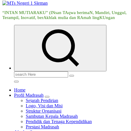
“INTAN MUTIARAKU” (INsan TAqwa berimaN, Mandiri, Unggul,
Terampil, Inovatif, berAkhlak mulia dan RAmah lingKUngan
Search
for:
Home
Profil Madrasah
Sejarah Pendirian
Logo, Visi dan Misi
Struktur Organisasi
Sambutan Kepala Madrasah
Pendidik dan Tenaga Kependidikan
Prestasi Madrasah