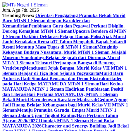
Skip
to
Jum. Agu 7th, 2026
content
Trending News:
Orientasi Penggalang Pramuka Bekali Murid
Baru MTsN 1 Sleman dengan Karakter dan
Kemandirian
Pembinaan Guru dan Pegawai Perkuat Disiplin,
Dorong Kemajuan MTsN 1 Sleman
Upacara Bendera di MTsN
1 Sleman Diakhiri Deklarasi Pelajar Damai, Polisi Ajak Murid
Jauhi Kenakalan Remaja
37 Tahun Mengabdi, Bapak Sukardi
Resmi Menutup Masa Tugas di MTsN 1 Sleman
Mengintip
Kekayaan Budaya Nusantara, Murid MTsN 1 Sleman Jelajahi
Museum Sonobudoyo
Belajar Sejarah dari Diorama, Murid
MTsN 1 Sleman Telusuri Perjuangan Bangsa di Benteng
Vredeburg
Menelusuri Jejak Bangsa, Murid Kelas VII MTsN 1
Sleman Belajar di Tiga Ikon Sejarah Yogyakarta
Murid Baru
Antusias Ikuti Simulasi Bencana dan Demo Ekstrakurikuler
pada Hari Ketiga MATAMUDA MTsN 1 Sleman
Hari Kedua
MATAMUDA MTsN 1 Sleman Hadirkan Pembiasaan Positif
dan Literasi
Hari Pertama MATAMUDA, MTsN 1 Sleman
Bekali Murid Baru dengan Karakter Madrasah
Gedung Agung
Jadi Ruang Belajar Kebangsaan bagi Murid Kelas VII MTsN 1
Sleman
Menuju Pramuka Garuda, Empat Murid MTsN 1
Sleman Jalani Ujian Tingkat Ranting
Hari Pertama Tahun
Ajaran 2026/2027 Dimulai, MTsN 1 Sleman Resmi Buka
MATAMUDA 2026
Character and Synergy Building Jadi Bekal