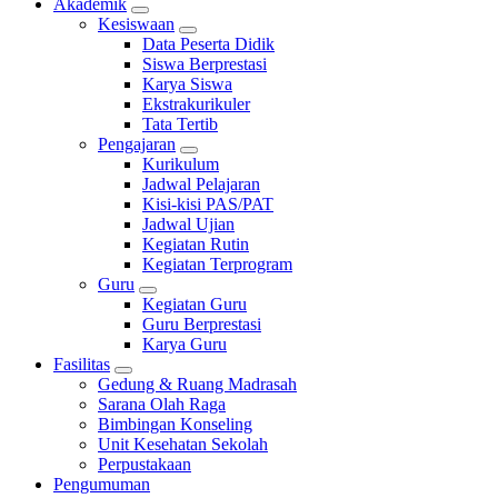
Akademik
Kesiswaan
Data Peserta Didik
Siswa Berprestasi
Karya Siswa
Ekstrakurikuler
Tata Tertib
Pengajaran
Kurikulum
Jadwal Pelajaran
Kisi-kisi PAS/PAT
Jadwal Ujian
Kegiatan Rutin
Kegiatan Terprogram
Guru
Kegiatan Guru
Guru Berprestasi
Karya Guru
Fasilitas
Gedung & Ruang Madrasah
Sarana Olah Raga
Bimbingan Konseling
Unit Kesehatan Sekolah
Perpustakaan
Pengumuman