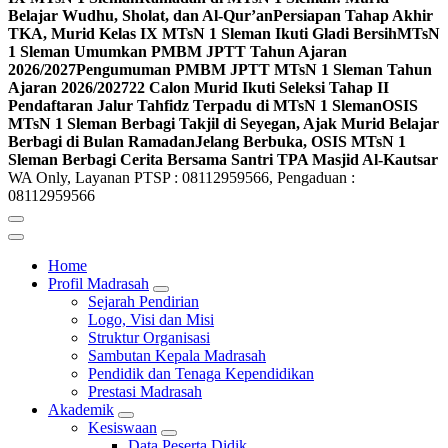
Belajar Wudhu, Sholat, dan Al-Qur’an
Persiapan Tahap Akhir
TKA, Murid Kelas IX MTsN 1 Sleman Ikuti Gladi Bersih
MTsN
1 Sleman Umumkan PMBM JPTT Tahun Ajaran
2026/2027
Pengumuman PMBM JPTT MTsN 1 Sleman Tahun
Ajaran 2026/2027
22 Calon Murid Ikuti Seleksi Tahap II
Pendaftaran Jalur Tahfidz Terpadu di MTsN 1 Sleman
OSIS
MTsN 1 Sleman Berbagi Takjil di Seyegan, Ajak Murid Belajar
Berbagi di Bulan Ramadan
Jelang Berbuka, OSIS MTsN 1
Sleman Berbagi Cerita Bersama Santri TPA Masjid Al-Kautsar
WA Only, Layanan PTSP : 08112959566, Pengaduan :
08112959566
Home
Profil Madrasah
Sejarah Pendirian
Logo, Visi dan Misi
Struktur Organisasi
Sambutan Kepala Madrasah
Pendidik dan Tenaga Kependidikan
Prestasi Madrasah
Akademik
Kesiswaan
Data Peserta Didik