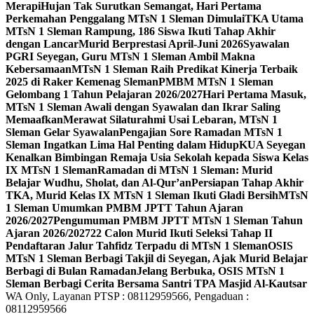
Merapi
Hujan Tak Surutkan Semangat, Hari Pertama
Perkemahan Penggalang MTsN 1 Sleman Dimulai
TKA Utama
MTsN 1 Sleman Rampung, 186 Siswa Ikuti Tahap Akhir
dengan Lancar
Murid Berprestasi April-Juni 2026
Syawalan
PGRI Seyegan, Guru MTsN 1 Sleman Ambil Makna
Kebersamaan
MTsN 1 Sleman Raih Predikat Kinerja Terbaik
2025 di Raker Kemenag Sleman
PMBM MTsN 1 Sleman
Gelombang 1 Tahun Pelajaran 2026/2027
Hari Pertama Masuk,
MTsN 1 Sleman Awali dengan Syawalan dan Ikrar Saling
Memaafkan
Merawat Silaturahmi Usai Lebaran, MTsN 1
Sleman Gelar Syawalan
Pengajian Sore Ramadan MTsN 1
Sleman Ingatkan Lima Hal Penting dalam Hidup
KUA Seyegan
Kenalkan Bimbingan Remaja Usia Sekolah kepada Siswa Kelas
IX MTsN 1 Sleman
Ramadan di MTsN 1 Sleman: Murid
Belajar Wudhu, Sholat, dan Al-Qur’an
Persiapan Tahap Akhir
TKA, Murid Kelas IX MTsN 1 Sleman Ikuti Gladi Bersih
MTsN
1 Sleman Umumkan PMBM JPTT Tahun Ajaran
2026/2027
Pengumuman PMBM JPTT MTsN 1 Sleman Tahun
Ajaran 2026/2027
22 Calon Murid Ikuti Seleksi Tahap II
Pendaftaran Jalur Tahfidz Terpadu di MTsN 1 Sleman
OSIS
MTsN 1 Sleman Berbagi Takjil di Seyegan, Ajak Murid Belajar
Berbagi di Bulan Ramadan
Jelang Berbuka, OSIS MTsN 1
Sleman Berbagi Cerita Bersama Santri TPA Masjid Al-Kautsar
WA Only, Layanan PTSP : 08112959566, Pengaduan :
08112959566