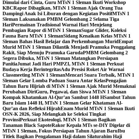
Dimulai dari Cinta, Guru MTsN 1 Sleman Ikuti Workshop
KBC
Rapor Dibagikan, MTsN 1 Sleman Ajak Orang Tua
Dampingi Anak Isi Liburan dengan Kegiatan Positif
MTsN 1
Sleman Laksanakan PMBM Gelombang 2 Selama Tiga
Hari
Permainan Tradisional Warnai Hari Menjelang
Pembagian Rapor di MTsN 1 Sleman
Sugar Glider, Koleksi
Fauna Baru MTsN 1 Sleman
Sidang Kenaikan Kelas MTsN 1
Sleman Bahas Hasil Belajar dan Perkembangan Murid
Empat
Murid MTsN 1 Sleman Dilantik Menjadi Pramuka Penggalang
Rakit, Siap Menuju Pramuka Garuda
PMBM Gelombang 2
Segera Dibuka, MTsN 1 Sleman Matangkan Persiapan
Panitia
Jumat Jadi Hari PMPZI, MTsN 1 Sleman Perkuat
Budaya Kerja Berintegritas
Adu Presisi Roket Air Warnai
Classmeeting MTsN 1 Sleman
Mencari Suara Terbaik, MTsN 1
Sleman Gelar Lomba Paduan Suara Antar Kelas
Pengajian
Tahun Baru Hijriah di MTsN 1 Sleman Ajak Murid Memaknai
Perubahan Diri
Guru, Pegawai, dan Siswa MTsN 1 Sleman
Kompak Khatamkan Al-Qur’an Sambut 1448 H
Sambut Tahun
Baru Islam 1448 H, MTsN 1 Sleman Gelar Khataman Al-
Qur’an dan Refleksi Hijrah
Enam Murid MTsN 1 Sleman Ikuti
OSN-K 2026, Siap Melangkah ke Seleksi Tingkat
Provinsi
Perkuat Ekoteologi, MTsN 1 Sleman Bagikan
Tanaman Black Sapote
Rakor Kepala MTs se-DIY Digelar di
MTsN 1 Sleman, Fokus Persiapan Tahun Ajaran Baru
Ibu
Titiek Bagikan Pengalaman Haji dalam Silaturahim Haji