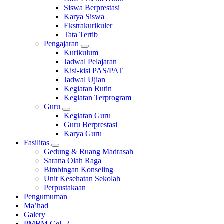
Siswa Berprestasi
Karya Siswa
Ekstrakurikuler
Tata Tertib
Pengajaran
Kurikulum
Jadwal Pelajaran
Kisi-kisi PAS/PAT
Jadwal Ujian
Kegiatan Rutin
Kegiatan Terprogram
Guru
Kegiatan Guru
Guru Berprestasi
Karya Guru
Fasilitas
Gedung & Ruang Madrasah
Sarana Olah Raga
Bimbingan Konseling
Unit Kesehatan Sekolah
Perpustakaan
Pengumuman
Ma’had
Galery
PMBM Gel. 2