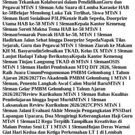
Sleman Tekankan Kolaborasi dalam Pendidikan
Guru dan
Pegawai MTsN 1 Sleman Adu Suara di Lomba Karaoke HAB
ke-58
Belajar Menolong Luka Tak Terlihat, Siswa MTsN 1
Sleman Ikuti Sosialisasi P3LP
Kenzie Raih Sepeda, Doorprize
Utama HAB ke-58 MTsN 1 Sleman
Kepala Kantor Kemenag
Sleman Soroti Makna Tema HAB ke-58 MTsN 1
Sleman
Semarak Puncak HAB ke-58, MTsN 1 Sleman
Hadirkan Jalan Sehat hingga Doorprize Sepeda
Napak Tilas
Sejarah, Guru dan Pegawai MTsN 1 Sleman Ziarah ke Makam
KH M. Basyarudin
Selesaikan TKAD, Kelas IX MTsN 1 Sleman
Lanjut Hadapi Tahap Berikutnya
Kepala Kantor Kemenag
Sleman Tinjau Langsung TKAD di MTsN 1 Sleman
OSIS
MTsN 1 Sleman Hadiri Pembukaan MTQ DIY 2026, Sleman
Raih Juara Umum
Pengumuman PMBM Gelombang 1 Tahun
Ajaran 2026/2027
Tes Akademik PMBM Gelombang 1 MTsN 1
Sleman, Penentu Langkah Awal Calon Murid Baru
MTsN 1
Sleman Gelar PMBM Gelombang 1 Tahun Ajaran
2026/2027
Review Kurikulum MTsN 1 Sleman Bahas Kualitas
Pembelajaran hingga Input Murid
MTsN 1 Sleman
Laksanakan Review Kurikulum 2026/2027
CPNS MTsN 1
Sleman Jalani Evaluasi Akhir Menuju Pengangkatan PNS
Dari
Lapangan Upacara, Doa Mengiringi Keberangkatan Haji Guru
MTsN 1 Sleman
12 Regu Terpilih Tampilkan Kreativitas di
Malam Pentas Seni LT 1 MTsN 1 Sleman
Hujan Deras Warnai
Giat Hari Kedua dan Ketiga Perkemahan LT 1 di Lembah