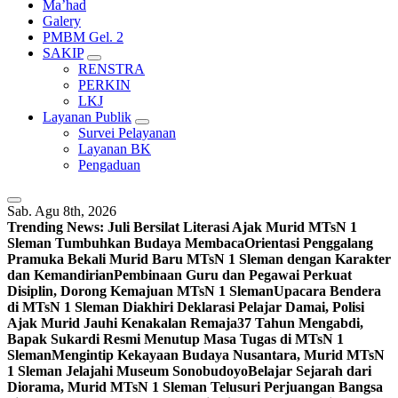
Ma’had
Galery
PMBM Gel. 2
SAKIP
RENSTRA
PERKIN
LKJ
Layanan Publik
Survei Pelayanan
Layanan BK
Pengaduan
Sab. Agu 8th, 2026
Trending News:
Juli Bersilat Literasi Ajak Murid MTsN 1
Sleman Tumbuhkan Budaya Membaca
Orientasi Penggalang
Pramuka Bekali Murid Baru MTsN 1 Sleman dengan Karakter
dan Kemandirian
Pembinaan Guru dan Pegawai Perkuat
Disiplin, Dorong Kemajuan MTsN 1 Sleman
Upacara Bendera
di MTsN 1 Sleman Diakhiri Deklarasi Pelajar Damai, Polisi
Ajak Murid Jauhi Kenakalan Remaja
37 Tahun Mengabdi,
Bapak Sukardi Resmi Menutup Masa Tugas di MTsN 1
Sleman
Mengintip Kekayaan Budaya Nusantara, Murid MTsN
1 Sleman Jelajahi Museum Sonobudoyo
Belajar Sejarah dari
Diorama, Murid MTsN 1 Sleman Telusuri Perjuangan Bangsa