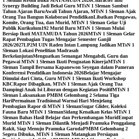
1 Sleman Resmi Buka MATAMUDA 2026
Character and
Synergy Building Jadi Bekal Guru MTsN 1 Sleman Sambut
Tahun Ajaran Baru
Awali Tahun Ajaran, MTsN 1 Sleman Ajak
Orang Tua Bangun Kolaborasi Pendidikan
Libatkan Pengawas,
Komite, Orang Tua, dan Murid, MTsN 1 Sleman Gelar Uji
Publik Kurikulum
192 Murid Baru MTsN 1 Sleman Mulai
Bersiap Ikuti MATAMUDA Tahun 2026
MTsN 1 Sleman Gelar
Rapat Pembagian Tugas Mengajar Semester Ganjil
2026/2027
LP2M UIN Raden Intan Lampung Jadikan MTsN 1
Sleman Lokasi Penelitian Madrasah
Berkelanjutan
Menguatkan Semangat Mengabdi, Guru dan
Pegawai MTsN 1 Sleman Ikuti Penguatan Kinerja
MTsN 1
Sleman Tampil Bersama Kapanewon Seyegan dalam Pameran
Konferensi Pendidikan Indonesia 2026
Belajar Mengajar
Dimulai dari Cinta, Guru MTsN 1 Sleman Ikuti Workshop
KBC
Rapor Dibagikan, MTsN 1 Sleman Ajak Orang Tua
Dampingi Anak Isi Liburan dengan Kegiatan Positif
MTsN 1
Sleman Laksanakan PMBM Gelombang 2 Selama Tiga
Hari
Permainan Tradisional Warnai Hari Menjelang
Pembagian Rapor di MTsN 1 Sleman
Sugar Glider, Koleksi
Fauna Baru MTsN 1 Sleman
Sidang Kenaikan Kelas MTsN 1
Sleman Bahas Hasil Belajar dan Perkembangan Murid
Empat
Murid MTsN 1 Sleman Dilantik Menjadi Pramuka Penggalang
Rakit, Siap Menuju Pramuka Garuda
PMBM Gelombang 2
Segera Dibuka, MTsN 1 Sleman Matangkan Persiapan