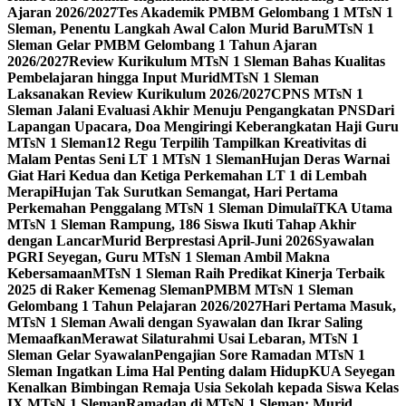
Ajaran 2026/2027
Tes Akademik PMBM Gelombang 1 MTsN 1
Sleman, Penentu Langkah Awal Calon Murid Baru
MTsN 1
Sleman Gelar PMBM Gelombang 1 Tahun Ajaran
2026/2027
Review Kurikulum MTsN 1 Sleman Bahas Kualitas
Pembelajaran hingga Input Murid
MTsN 1 Sleman
Laksanakan Review Kurikulum 2026/2027
CPNS MTsN 1
Sleman Jalani Evaluasi Akhir Menuju Pengangkatan PNS
Dari
Lapangan Upacara, Doa Mengiringi Keberangkatan Haji Guru
MTsN 1 Sleman
12 Regu Terpilih Tampilkan Kreativitas di
Malam Pentas Seni LT 1 MTsN 1 Sleman
Hujan Deras Warnai
Giat Hari Kedua dan Ketiga Perkemahan LT 1 di Lembah
Merapi
Hujan Tak Surutkan Semangat, Hari Pertama
Perkemahan Penggalang MTsN 1 Sleman Dimulai
TKA Utama
MTsN 1 Sleman Rampung, 186 Siswa Ikuti Tahap Akhir
dengan Lancar
Murid Berprestasi April-Juni 2026
Syawalan
PGRI Seyegan, Guru MTsN 1 Sleman Ambil Makna
Kebersamaan
MTsN 1 Sleman Raih Predikat Kinerja Terbaik
2025 di Raker Kemenag Sleman
PMBM MTsN 1 Sleman
Gelombang 1 Tahun Pelajaran 2026/2027
Hari Pertama Masuk,
MTsN 1 Sleman Awali dengan Syawalan dan Ikrar Saling
Memaafkan
Merawat Silaturahmi Usai Lebaran, MTsN 1
Sleman Gelar Syawalan
Pengajian Sore Ramadan MTsN 1
Sleman Ingatkan Lima Hal Penting dalam Hidup
KUA Seyegan
Kenalkan Bimbingan Remaja Usia Sekolah kepada Siswa Kelas
IX MTsN 1 Sleman
Ramadan di MTsN 1 Sleman: Murid