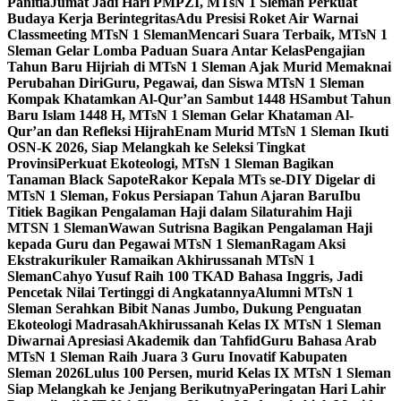
Panitia
Jumat Jadi Hari PMPZI, MTsN 1 Sleman Perkuat
Budaya Kerja Berintegritas
Adu Presisi Roket Air Warnai
Classmeeting MTsN 1 Sleman
Mencari Suara Terbaik, MTsN 1
Sleman Gelar Lomba Paduan Suara Antar Kelas
Pengajian
Tahun Baru Hijriah di MTsN 1 Sleman Ajak Murid Memaknai
Perubahan Diri
Guru, Pegawai, dan Siswa MTsN 1 Sleman
Kompak Khatamkan Al-Qur’an Sambut 1448 H
Sambut Tahun
Baru Islam 1448 H, MTsN 1 Sleman Gelar Khataman Al-
Qur’an dan Refleksi Hijrah
Enam Murid MTsN 1 Sleman Ikuti
OSN-K 2026, Siap Melangkah ke Seleksi Tingkat
Provinsi
Perkuat Ekoteologi, MTsN 1 Sleman Bagikan
Tanaman Black Sapote
Rakor Kepala MTs se-DIY Digelar di
MTsN 1 Sleman, Fokus Persiapan Tahun Ajaran Baru
Ibu
Titiek Bagikan Pengalaman Haji dalam Silaturahim Haji
MTSN 1 Sleman
Wawan Sutrisna Bagikan Pengalaman Haji
kepada Guru dan Pegawai MTsN 1 Sleman
Ragam Aksi
Ekstrakurikuler Ramaikan Akhirussanah MTsN 1
Sleman
Cahyo Yusuf Raih 100 TKAD Bahasa Inggris, Jadi
Pencetak Nilai Tertinggi di Angkatannya
Alumni MTsN 1
Sleman Serahkan Bibit Nanas Jumbo, Dukung Penguatan
Ekoteologi Madrasah
Akhirussanah Kelas IX MTsN 1 Sleman
Diwarnai Apresiasi Akademik dan Tahfid
Guru Bahasa Arab
MTsN 1 Sleman Raih Juara 3 Guru Inovatif Kabupaten
Sleman 2026
Lulus 100 Persen, murid Kelas IX MTsN 1 Sleman
Siap Melangkah ke Jenjang Berikutnya
Peringatan Hari Lahir