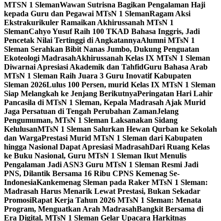
MTSN 1 Sleman
Wawan Sutrisna Bagikan Pengalaman Haji
kepada Guru dan Pegawai MTsN 1 Sleman
Ragam Aksi
Ekstrakurikuler Ramaikan Akhirussanah MTsN 1
Sleman
Cahyo Yusuf Raih 100 TKAD Bahasa Inggris, Jadi
Pencetak Nilai Tertinggi di Angkatannya
Alumni MTsN 1
Sleman Serahkan Bibit Nanas Jumbo, Dukung Penguatan
Ekoteologi Madrasah
Akhirussanah Kelas IX MTsN 1 Sleman
Diwarnai Apresiasi Akademik dan Tahfid
Guru Bahasa Arab
MTsN 1 Sleman Raih Juara 3 Guru Inovatif Kabupaten
Sleman 2026
Lulus 100 Persen, murid Kelas IX MTsN 1 Sleman
Siap Melangkah ke Jenjang Berikutnya
Peringatan Hari Lahir
Pancasila di MTsN 1 Sleman, Kepala Madrasah Ajak Murid
Jaga Persatuan di Tengah Perubahan Zaman
Jelang
Pengumuman, MTsN 1 Sleman Laksanakan Sidang
Kelulusan
MTsN 1 Sleman Salurkan Hewan Qurban ke Sekolah
dan Warga
Prestasi Murid MTsN 1 Sleman dari Kabupaten
hingga Nasional Dapat Apresiasi Madrasah
Dari Ruang Kelas
ke Buku Nasional, Guru MTsN 1 Sleman Ikut Menulis
Pengalaman Jadi ASN
3 Guru MTsN 1 Sleman Resmi Jadi
PNS, Dilantik Bersama 16 Ribu CPNS Kemenag Se-
Indonesia
Kankemenag Sleman pada Raker MTsN 1 Sleman:
Madrasah Harus Menarik Lewat Prestasi, Bukan Sekadar
Promosi
Rapat Kerja Tahun 2026 MTsN 1 Sleman: Menata
Program, Menguatkan Arah Madrasah
Bangkit Bersama di
Era Digital, MTsN 1 Sleman Gelar Upacara Harkitnas