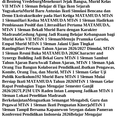
di Benteng Vredeburg
Menelusuri Jejak Bangsa, Murid Kelas
VII MTsN 1 Sleman Belajar di Tiga Ikon Sejarah
Yogyakarta
Murid Baru Antusias Ikuti Simulasi Bencana dan
Demo Ekstrakurikuler pada Hari Ketiga MATAMUDA MTsN
1 Sleman
Hari Kedua MATAMUDA MTsN 1 Sleman Hadirkan
Pembiasaan Positif dan Literasi
Hari Pertama MATAMUDA,
MTsN 1 Sleman Bekali Murid Baru dengan Karakter
Madrasah
Gedung Agung Jadi Ruang Belajar Kebangsaan bagi
Murid Kelas VII MTsN 1 Sleman
Menuju Pramuka Garuda,
Empat Murid MTsN 1 Sleman Jalani Ujian Tingkat
Ranting
Hari Pertama Tahun Ajaran 2026/2027 Dimulai, MTsN
1 Sleman Resmi Buka MATAMUDA 2026
Character and
Synergy Building Jadi Bekal Guru MTsN 1 Sleman Sambut
Tahun Ajaran Baru
Awali Tahun Ajaran, MTsN 1 Sleman Ajak
Orang Tua Bangun Kolaborasi Pendidikan
Libatkan Pengawas,
Komite, Orang Tua, dan Murid, MTsN 1 Sleman Gelar Uji
Publik Kurikulum
192 Murid Baru MTsN 1 Sleman Mulai
Bersiap Ikuti MATAMUDA Tahun 2026
MTsN 1 Sleman Gelar
Rapat Pembagian Tugas Mengajar Semester Ganjil
2026/2027
LP2M UIN Raden Intan Lampung Jadikan MTsN 1
Sleman Lokasi Penelitian Madrasah
Berkelanjutan
Menguatkan Semangat Mengabdi, Guru dan
Pegawai MTsN 1 Sleman Ikuti Penguatan Kinerja
MTsN 1
Sleman Tampil Bersama Kapanewon Seyegan dalam Pameran
Konferensi Pendidikan Indonesia 2026
Belajar Mengajar