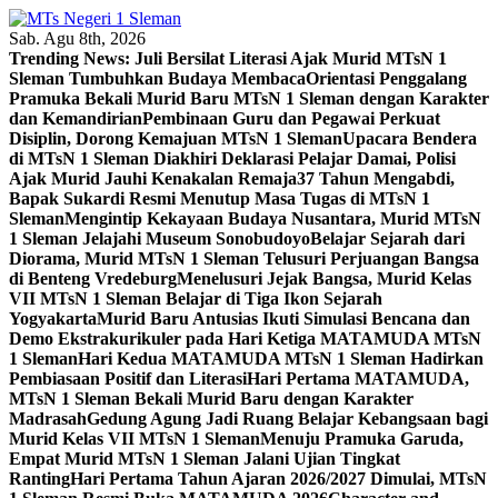
Skip
to
Sab. Agu 8th, 2026
content
Trending News:
Juli Bersilat Literasi Ajak Murid MTsN 1
Sleman Tumbuhkan Budaya Membaca
Orientasi Penggalang
Pramuka Bekali Murid Baru MTsN 1 Sleman dengan Karakter
dan Kemandirian
Pembinaan Guru dan Pegawai Perkuat
Disiplin, Dorong Kemajuan MTsN 1 Sleman
Upacara Bendera
di MTsN 1 Sleman Diakhiri Deklarasi Pelajar Damai, Polisi
Ajak Murid Jauhi Kenakalan Remaja
37 Tahun Mengabdi,
Bapak Sukardi Resmi Menutup Masa Tugas di MTsN 1
Sleman
Mengintip Kekayaan Budaya Nusantara, Murid MTsN
1 Sleman Jelajahi Museum Sonobudoyo
Belajar Sejarah dari
Diorama, Murid MTsN 1 Sleman Telusuri Perjuangan Bangsa
di Benteng Vredeburg
Menelusuri Jejak Bangsa, Murid Kelas
VII MTsN 1 Sleman Belajar di Tiga Ikon Sejarah
Yogyakarta
Murid Baru Antusias Ikuti Simulasi Bencana dan
Demo Ekstrakurikuler pada Hari Ketiga MATAMUDA MTsN
1 Sleman
Hari Kedua MATAMUDA MTsN 1 Sleman Hadirkan
Pembiasaan Positif dan Literasi
Hari Pertama MATAMUDA,
MTsN 1 Sleman Bekali Murid Baru dengan Karakter
Madrasah
Gedung Agung Jadi Ruang Belajar Kebangsaan bagi
Murid Kelas VII MTsN 1 Sleman
Menuju Pramuka Garuda,
Empat Murid MTsN 1 Sleman Jalani Ujian Tingkat
Ranting
Hari Pertama Tahun Ajaran 2026/2027 Dimulai, MTsN