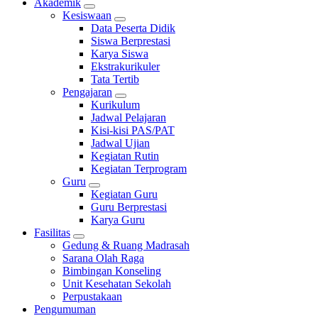
Akademik
Kesiswaan
Data Peserta Didik
Siswa Berprestasi
Karya Siswa
Ekstrakurikuler
Tata Tertib
Pengajaran
Kurikulum
Jadwal Pelajaran
Kisi-kisi PAS/PAT
Jadwal Ujian
Kegiatan Rutin
Kegiatan Terprogram
Guru
Kegiatan Guru
Guru Berprestasi
Karya Guru
Fasilitas
Gedung & Ruang Madrasah
Sarana Olah Raga
Bimbingan Konseling
Unit Kesehatan Sekolah
Perpustakaan
Pengumuman