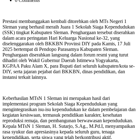
0 Comments
Prestasi membanggakan kembali ditorehkan oleh MTs Negeri 1
Sleman yang berhasil meraih Juara 1 Sekolah Siaga Kependudukan
(SSK) tingkat Kabupaten Sleman. Penghargaan tersebut diserahkan
dalam acara peringatan Hari Keluarga Nasional ke-32, yang
diselenggarakan oleh BKKBN Provinsi DIY pada Kamis, 17 Juli
2025 bertempat di Pendopo Parasamya Kabupaten Sleman.
Penghargaan diserahkan langsung dalam forum resmi yang turut
dihadiri oleh Wakil Gubernur Daerah Istimewa Yogyakarta,
KGPAA Paku Alam X, para Bupati dari seluruh kabupaten/kota se-
DIY, serta jajaran pejabat dari BKKBN, dinas pendidikan, dan
instansi terkait lainnya.
Keberhasilan MTsN 1 Sleman ini merupakan hasil dari
implementasi program Sekolah Siaga Kependudukan yang
mengintegrasikan isu-isu kependudukan ke dalam pembelajaran dan
kegiatan kesiswaan, termasuk pendidikan karakter, kesehatan
reproduksi remaja, dan pembangunan berwawasan kependudukan.
Kepala MTsN 1 Sleman, H. Sutarjo, S.Ag., M.Pd.I, menyampaikan
rasa syukur dan apresiasinya kepada seluruh guru, tenaga
kependidikan, serta siswa yang telah berkontribusi aktif.