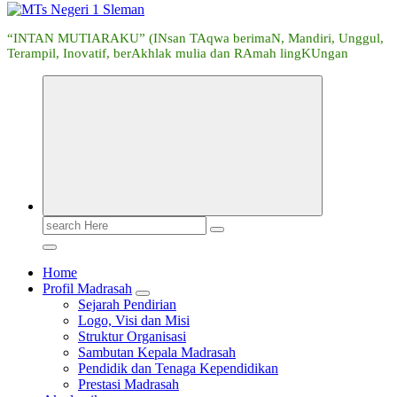
“INTAN MUTIARAKU” (INsan TAqwa berimaN, Mandiri, Unggul,
Terampil, Inovatif, berAkhlak mulia dan RAmah lingKUngan
Search
for:
Home
Profil Madrasah
Sejarah Pendirian
Logo, Visi dan Misi
Struktur Organisasi
Sambutan Kepala Madrasah
Pendidik dan Tenaga Kependidikan
Prestasi Madrasah