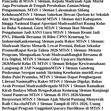
Pancasila di MTsN 1 Sleman, Kepala Madrasah Ajak Murid
Jaga Persatuan di Tengah Perubahan Zaman
Jelang
Pengumuman, MTsN 1 Sleman Laksanakan Sidang
Kelulusan
MTsN 1 Sleman Salurkan Hewan Qurban ke Sekolah
dan Warga
Prestasi Murid MTsN 1 Sleman dari Kabupaten
hingga Nasional Dapat Apresiasi Madrasah
Dari Ruang Kelas
ke Buku Nasional, Guru MTsN 1 Sleman Ikut Menulis
Pengalaman Jadi ASN
3 Guru MTsN 1 Sleman Resmi Jadi
PNS, Dilantik Bersama 16 Ribu CPNS Kemenag Se-
Indonesia
Kankemenag Sleman pada Raker MTsN 1 Sleman:
Madrasah Harus Menarik Lewat Prestasi, Bukan Sekadar
Promosi
Rapat Kerja Tahun 2026 MTsN 1 Sleman: Menata
Program, Menguatkan Arah Madrasah
Bangkit Bersama di
Era Digital, MTsN 1 Sleman Gelar Upacara Harkitnas
2026
Murid Kelas IX MTsN 1 Sleman Belajar Kewirausahaan
Langsung di JAP Nanggulan
MTsN 1 Sleman Gandeng
Puskesmas Seyegan untuk Skrining Kesehatan murid
Lewat
Buku Puisi Pramuka, MTsN 1 Sleman Dapat Penghargaan
Literasi Nasional
Pra Raker MTsN 1 Sleman Digelar, Bahas
Arah Prestasi Madrasah
Bregada MTsN 1 Sleman Ramaikan
Kirab Budaya Mbah Bregas
Kakan Kemenag Sleman Kunjungi
Stand Pameran MTsN 1 Sleman di JISS 2026
Alumni
Berprestasi MTsN 1 Sleman Ajak Murid Pantang Menyerah
Raih Cita-cita
MTsN 1 Sleman Tampil di JISS 2026, Usung
Berbagai Program Unggulan
Upacara Hardiknas di MTsN 1