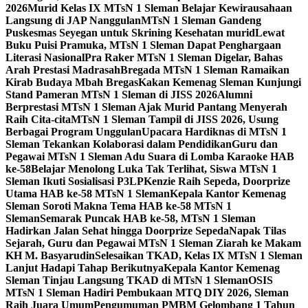
2026
Murid Kelas IX MTsN 1 Sleman Belajar Kewirausahaan
Langsung di JAP Nanggulan
MTsN 1 Sleman Gandeng
Puskesmas Seyegan untuk Skrining Kesehatan murid
Lewat
Buku Puisi Pramuka, MTsN 1 Sleman Dapat Penghargaan
Literasi Nasional
Pra Raker MTsN 1 Sleman Digelar, Bahas
Arah Prestasi Madrasah
Bregada MTsN 1 Sleman Ramaikan
Kirab Budaya Mbah Bregas
Kakan Kemenag Sleman Kunjungi
Stand Pameran MTsN 1 Sleman di JISS 2026
Alumni
Berprestasi MTsN 1 Sleman Ajak Murid Pantang Menyerah
Raih Cita-cita
MTsN 1 Sleman Tampil di JISS 2026, Usung
Berbagai Program Unggulan
Upacara Hardiknas di MTsN 1
Sleman Tekankan Kolaborasi dalam Pendidikan
Guru dan
Pegawai MTsN 1 Sleman Adu Suara di Lomba Karaoke HAB
ke-58
Belajar Menolong Luka Tak Terlihat, Siswa MTsN 1
Sleman Ikuti Sosialisasi P3LP
Kenzie Raih Sepeda, Doorprize
Utama HAB ke-58 MTsN 1 Sleman
Kepala Kantor Kemenag
Sleman Soroti Makna Tema HAB ke-58 MTsN 1
Sleman
Semarak Puncak HAB ke-58, MTsN 1 Sleman
Hadirkan Jalan Sehat hingga Doorprize Sepeda
Napak Tilas
Sejarah, Guru dan Pegawai MTsN 1 Sleman Ziarah ke Makam
KH M. Basyarudin
Selesaikan TKAD, Kelas IX MTsN 1 Sleman
Lanjut Hadapi Tahap Berikutnya
Kepala Kantor Kemenag
Sleman Tinjau Langsung TKAD di MTsN 1 Sleman
OSIS
MTsN 1 Sleman Hadiri Pembukaan MTQ DIY 2026, Sleman
Raih Juara Umum
Pengumuman PMBM Gelombang 1 Tahun