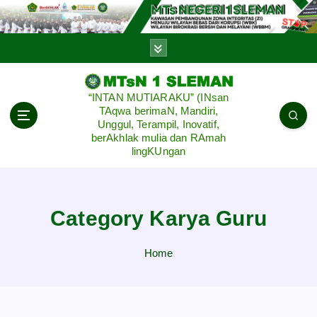
S
k
i
p
t
o
“INTAN MUTIARAKU” (INsan
c
TAqwa berimaN, Mandiri,
o
Unggul, Terampil, Inovatif,
n
berAkhlak mulia dan RAmah
lingKUngan
t
e
n
t
Category Karya Guru
Home