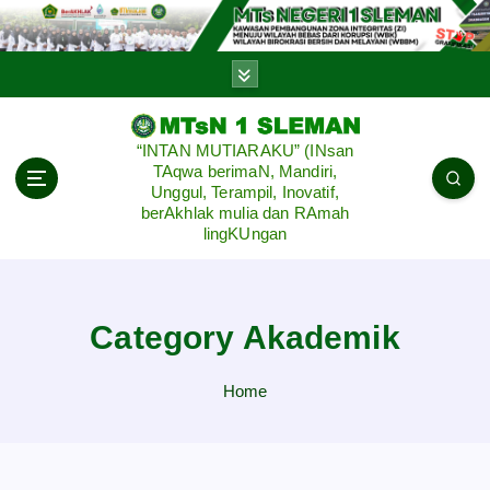
S
k
i
p
t
o
“INTAN MUTIARAKU” (INsan
c
TAqwa berimaN, Mandiri,
o
Unggul, Terampil, Inovatif,
n
berAkhlak mulia dan RAmah
lingKUngan
t
e
n
t
Category Akademik
Home