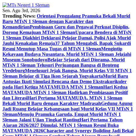
Skip
to
Sen. Agu 3rd, 2026
content
Trending News:
Orientasi Penggalang Pramuka Bekali Murid
Baru MTsN 1 Sleman dengan Karakter dan
Kemandirian
Pembinaan Guru dan Pegawai Perkuat Disiplin,
Dorong Kemajuan MTsN 1 Sleman
Upacara Bendera di MTsN
1 Sleman Diakhiri Deklarasi Pelajar Damai, Polisi Ajak Murid
Jauhi Kenakalan Remaja
37 Tahun Mengabdi, Bapak Sukardi
Resmi Menutup Masa Tugas di MTsN 1 Sleman
Mengintip
Kekayaan Budaya Nusantara, Murid MTsN 1 Sleman Jelajahi
Museum Sonobudoyo
Belajar Sejarah dari Diorama, Murid
MTsN 1 Sleman Telusuri Perjuangan Bangsa di Benteng
Vredeburg
Menelusuri Jejak Bangsa, Murid Kelas VII MTsN 1
Sleman Belajar di Tiga Ikon Sejarah Yogyakarta
Murid Baru
Antusias Ikuti Simulasi Bencana dan Demo Ekstrakurikuler
pada Hari Ketiga MATAMUDA MTsN 1 Sleman
Hari Kedua
MATAMUDA MTsN 1 Sleman Hadirkan Pembiasaan Positif
dan Literasi
Hari Pertama MATAMUDA, MTsN 1 Sleman
Bekali Murid Baru dengan Karakter Madrasah
Gedung Agung
Jadi Ruang Belajar Kebangsaan bagi Murid Kelas VII MTsN 1
Sleman
Menuju Pramuka Garuda, Empat Murid MTsN 1
Sleman Jalani Ujian Tingkat Ranting
Hari Pertama Tahun
Ajaran 2026/2027 Dimulai, MTsN 1 Sleman Resmi Buka
MATAMUDA 2026
Character and Synergy Building Jadi Bekal