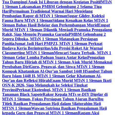
Tua Dampingi Anak Isi Liburan dengan Kegiatan Positif
MTsN
1 Sleman Laksanakan PMBM Gelombang 2 Selama Tiga
Hari
Permainan Tradisional Warnai Hari Menjelang
Pembagian Rapor di MTsN 1 Sleman
Sugar Glider, Koleksi
Fauna Baru MTsN 1 Sleman
Sidang Kenaikan Kelas MTsN 1
Sleman Bahas Hasil Belajar dan Perkembangan Murid
Empat
Murid MTsN 1 Sleman Dilantik Menjadi Pramuka Penggalang
Rakit, Siap Menuju Pramuka Garuda
PMBM Gelombang 2
Segera Dibuka, MTsN 1 Sleman Matangkan Persiapan
Panitia
Jumat Jadi Hari PMPZI, MTsN 1 Sleman Perkuat
Budaya Kerja Berintegritas
Adu Presisi Roket Air Warnai
Classmeeting MTsN 1 Sleman
Mencari Suara Terbaik, MTsN 1
Sleman Gelar Lomba Paduan Suara Antar Kelas
Pengajian
Tahun Baru Hijriah di MTsN 1 Sleman Ajak Murid Memaknai
Perubahan Diri
Guru, Pegawai, dan Siswa MTsN 1 Sleman
Kompak Khatamkan Al-Qur’an Sambut 1448 H
Sambut Tahun
Baru Islam 1448 H, MTsN 1 Sleman Gelar Khataman Al-
Qur’an dan Refleksi Hijrah
Enam Murid MTsN 1 Sleman Ikuti
OSN-K 2026, Siap Melangkah ke Seleksi Tingkat
Provinsi
Perkuat Ekoteologi, MTsN 1 Sleman Bagikan
Tanaman Black Sapote
Rakor Kepala MTs se-DIY Digelar di
MTsN 1 Sleman, Fokus Persiapan Tahun Ajaran Baru
Ibu
Titiek Bagikan Pengalaman Haji dalam Silaturahim Haji
MTSN 1 Sleman
Wawan Sutrisna Bagikan Pengalaman Haji
kepada Guru dan Pegawai MTsN 1 Sleman
Ragam Aksi