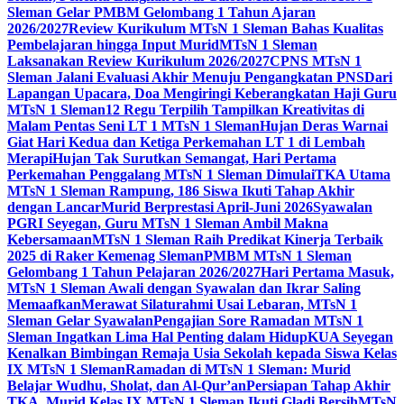
Sleman Gelar PMBM Gelombang 1 Tahun Ajaran
2026/2027
Review Kurikulum MTsN 1 Sleman Bahas Kualitas
Pembelajaran hingga Input Murid
MTsN 1 Sleman
Laksanakan Review Kurikulum 2026/2027
CPNS MTsN 1
Sleman Jalani Evaluasi Akhir Menuju Pengangkatan PNS
Dari
Lapangan Upacara, Doa Mengiringi Keberangkatan Haji Guru
MTsN 1 Sleman
12 Regu Terpilih Tampilkan Kreativitas di
Malam Pentas Seni LT 1 MTsN 1 Sleman
Hujan Deras Warnai
Giat Hari Kedua dan Ketiga Perkemahan LT 1 di Lembah
Merapi
Hujan Tak Surutkan Semangat, Hari Pertama
Perkemahan Penggalang MTsN 1 Sleman Dimulai
TKA Utama
MTsN 1 Sleman Rampung, 186 Siswa Ikuti Tahap Akhir
dengan Lancar
Murid Berprestasi April-Juni 2026
Syawalan
PGRI Seyegan, Guru MTsN 1 Sleman Ambil Makna
Kebersamaan
MTsN 1 Sleman Raih Predikat Kinerja Terbaik
2025 di Raker Kemenag Sleman
PMBM MTsN 1 Sleman
Gelombang 1 Tahun Pelajaran 2026/2027
Hari Pertama Masuk,
MTsN 1 Sleman Awali dengan Syawalan dan Ikrar Saling
Memaafkan
Merawat Silaturahmi Usai Lebaran, MTsN 1
Sleman Gelar Syawalan
Pengajian Sore Ramadan MTsN 1
Sleman Ingatkan Lima Hal Penting dalam Hidup
KUA Seyegan
Kenalkan Bimbingan Remaja Usia Sekolah kepada Siswa Kelas
IX MTsN 1 Sleman
Ramadan di MTsN 1 Sleman: Murid
Belajar Wudhu, Sholat, dan Al-Qur’an
Persiapan Tahap Akhir
TKA, Murid Kelas IX MTsN 1 Sleman Ikuti Gladi Bersih
MTsN