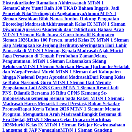
Ekstrakurikuler Ramaikan Akhirussanah MTsN 1
Sleman
Cahyo Yusuf Raih 100 TKAD Bahasa Inggris, Jadi
Pencetak Nilai Tertinggi di Angkatannya
Alumni MTsN 1
Sleman Serahkan Bibit Nanas Jumbo, Dukung Penguatan
Ekoteologi Madrasah
Akhirussanah Kelas IX MTsN 1 Sleman
Diwarnai Apresiasi Akademik dan Tahfid
Guru Bahasa Arab
MTsN 1 Sleman Raih Juara 3 Guru Inovatif Kabupaten
Sleman 2026
Lulus 100 Persen, murid Kelas IX MTsN 1 Sleman
Siap Melangkah ke Jenjang Berikutnya
Peringatan Hari Lahir
Pancasila di MTsN 1 Sleman, Kepala Madrasah Ajak Murid
Jaga Persatuan di Tengah Perubahan Zaman
Jelang
Pengumuman, MTsN 1 Sleman Laksanakan Sidang
Kelulusan
MTsN 1 Sleman Salurkan Hewan Qurban ke Sekolah
dan Warga
Prestasi Murid MTsN 1 Sleman dari Kabupaten
hingga Nasional Dapat Apresiasi Madrasah
Dari Ruang Kelas
ke Buku Nasional, Guru MTsN 1 Sleman Ikut Menulis
Pengalaman Jadi ASN
3 Guru MTsN 1 Sleman Resmi Jadi
PNS, Dilantik Bersama 16 Ribu CPNS Kemenag Se-
Indonesia
Kankemenag Sleman pada Raker MTsN 1 Sleman:
Madrasah Harus Menarik Lewat Prestasi, Bukan Sekadar
Promosi
Rapat Kerja Tahun 2026 MTsN 1 Sleman: Menata
Program, Menguatkan Arah Madrasah
Bangkit Bersama di
Era Digital, MTsN 1 Sleman Gelar Upacara Harkitnas
2026
Murid Kelas IX MTsN 1 Sleman Belajar Kewirausahaan
Langsung di JAP Nanggulan
MTsN 1 Sleman Gandeng