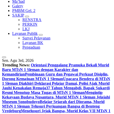
Ma’had
Galery
PMBM Gel. 2
SAKIP
RENSTRA
PERKIN
LKJ
Layanan Publik
Survei Pelayanan
Layanan BK
Pengaduan
Sen. Agu 3rd, 2026
Trending News:
Orientasi Penggalang Pramuka Bekali Murid
Baru MTsN 1 Sleman dengan Karakter dan
Kemandirian
Pembinaan Guru dan Pegawai Perkuat Disiplin,
Dorong Kemajuan MTsN 1 Sleman
Upacara Bendera di MTsN
1 Sleman Diakhiri Deklarasi Pelajar Damai, Polisi Ajak Murid
Jauhi Kenakalan Remaja
37 Tahun Mengabdi, Bapak Sukardi
Resmi Menutup Masa Tugas di MTsN 1 Sleman
Mengintip
Kekayaan Budaya Nusantara, Murid MTsN 1 Sleman Jelajahi
Museum Sonobudoyo
Belajar Sejarah dari Diorama, Murid
MTsN 1 Sleman Telusuri Perjuangan Bangsa di Benteng
Vredeburg
Menelusuri Jejak Bangsa, Murid Kelas VII MTsN 1