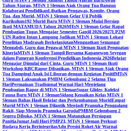
Guru MTsN 1 Sleman Sambut Tahun Ajaran Baru
Awali
Tahun Ajaran, MTsN 1 Sleman Ajak Orang Tua Bangun
Kolaborasi Pendidikan
Libatkan Pengawas, Komite, Orang
Tua, dan Murid, MTsN 1 Sleman Gelar Uji Publik
Kurikulum
192 Murid Baru MTsN 1 Sleman Mulai Bersiap
Ikuti MATAMUDA Tahun 2026
MTsN 1 Sleman Gelar Rapat
Pembagian Tugas Mengajar Semester Ganjil 2026/2027
LP2M
UIN Raden Intan Lampung Jadikan MTsN 1 Sleman Lokasi
Penelitian Madrasah Berkelanjutan
Menguatkan Semangat
Mengabdi, Guru dan Pegawai MTsN 1 Sleman Ikuti Penguatan
Kinerja
MTsN 1 Sleman Tampil Bersama Kapanewon Seyegan
dalam Pameran Konferensi Pendidikan Indonesia 2026
Belajar
Mengajar Dimulai dari Cinta, Guru MTsN 1 Sleman Ikuti
Workshop KBC
Rapor Dibagikan, MTsN 1 Sleman Ajak Orang
Tua Dampingi Anak Isi Liburan dengan Kegiatan Positif
MTsN
1 Sleman Laksanakan PMBM Gelombang 2 Selama Tiga
Hari
Permainan Tradisional Warnai Hari Menjelang
Pembagian Rapor di MTsN 1 Sleman
Sugar Glider, Koleksi
Fauna Baru MTsN 1 Sleman
Sidang Kenaikan Kelas MTsN 1
Sleman Bahas Hasil Belajar dan Perkembangan Murid
Empat
Murid MTsN 1 Sleman Dilantik Menjadi Pramuka Penggalang
Rakit, Siap Menuju Pramuka Garuda
PMBM Gelombang 2
Segera Dibuka, MTsN 1 Sleman Matangkan Persiapan
Panitia
Jumat Jadi Hari PMPZI, MTsN 1 Sleman Perkuat
Budaya Kerja Berintegritas
Adu Presisi Roket Air Warnai