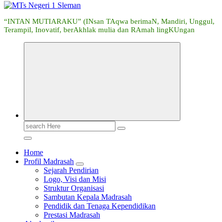
“INTAN MUTIARAKU” (INsan TAqwa berimaN, Mandiri, Unggul,
Terampil, Inovatif, berAkhlak mulia dan RAmah lingKUngan
Search
for:
Home
Profil Madrasah
Sejarah Pendirian
Logo, Visi dan Misi
Struktur Organisasi
Sambutan Kepala Madrasah
Pendidik dan Tenaga Kependidikan
Prestasi Madrasah