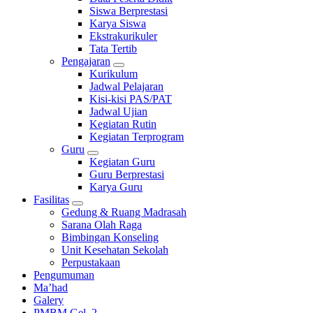
Siswa Berprestasi
Karya Siswa
Ekstrakurikuler
Tata Tertib
Pengajaran
Kurikulum
Jadwal Pelajaran
Kisi-kisi PAS/PAT
Jadwal Ujian
Kegiatan Rutin
Kegiatan Terprogram
Guru
Kegiatan Guru
Guru Berprestasi
Karya Guru
Fasilitas
Gedung & Ruang Madrasah
Sarana Olah Raga
Bimbingan Konseling
Unit Kesehatan Sekolah
Perpustakaan
Pengumuman
Ma’had
Galery
PMBM Gel. 2