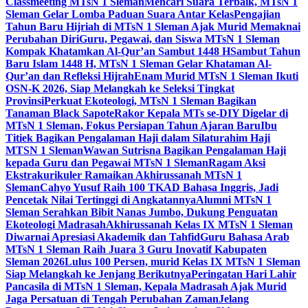
Classmeeting MTsN 1 Sleman
Mencari Suara Terbaik, MTsN 1
Sleman Gelar Lomba Paduan Suara Antar Kelas
Pengajian
Tahun Baru Hijriah di MTsN 1 Sleman Ajak Murid Memaknai
Perubahan Diri
Guru, Pegawai, dan Siswa MTsN 1 Sleman
Kompak Khatamkan Al-Qur’an Sambut 1448 H
Sambut Tahun
Baru Islam 1448 H, MTsN 1 Sleman Gelar Khataman Al-
Qur’an dan Refleksi Hijrah
Enam Murid MTsN 1 Sleman Ikuti
OSN-K 2026, Siap Melangkah ke Seleksi Tingkat
Provinsi
Perkuat Ekoteologi, MTsN 1 Sleman Bagikan
Tanaman Black Sapote
Rakor Kepala MTs se-DIY Digelar di
MTsN 1 Sleman, Fokus Persiapan Tahun Ajaran Baru
Ibu
Titiek Bagikan Pengalaman Haji dalam Silaturahim Haji
MTSN 1 Sleman
Wawan Sutrisna Bagikan Pengalaman Haji
kepada Guru dan Pegawai MTsN 1 Sleman
Ragam Aksi
Ekstrakurikuler Ramaikan Akhirussanah MTsN 1
Sleman
Cahyo Yusuf Raih 100 TKAD Bahasa Inggris, Jadi
Pencetak Nilai Tertinggi di Angkatannya
Alumni MTsN 1
Sleman Serahkan Bibit Nanas Jumbo, Dukung Penguatan
Ekoteologi Madrasah
Akhirussanah Kelas IX MTsN 1 Sleman
Diwarnai Apresiasi Akademik dan Tahfid
Guru Bahasa Arab
MTsN 1 Sleman Raih Juara 3 Guru Inovatif Kabupaten
Sleman 2026
Lulus 100 Persen, murid Kelas IX MTsN 1 Sleman
Siap Melangkah ke Jenjang Berikutnya
Peringatan Hari Lahir
Pancasila di MTsN 1 Sleman, Kepala Madrasah Ajak Murid
Jaga Persatuan di Tengah Perubahan Zaman
Jelang