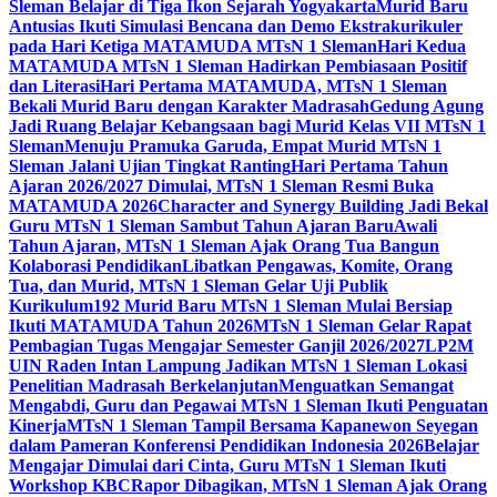
Sleman Belajar di Tiga Ikon Sejarah Yogyakarta
Murid Baru
Antusias Ikuti Simulasi Bencana dan Demo Ekstrakurikuler
pada Hari Ketiga MATAMUDA MTsN 1 Sleman
Hari Kedua
MATAMUDA MTsN 1 Sleman Hadirkan Pembiasaan Positif
dan Literasi
Hari Pertama MATAMUDA, MTsN 1 Sleman
Bekali Murid Baru dengan Karakter Madrasah
Gedung Agung
Jadi Ruang Belajar Kebangsaan bagi Murid Kelas VII MTsN 1
Sleman
Menuju Pramuka Garuda, Empat Murid MTsN 1
Sleman Jalani Ujian Tingkat Ranting
Hari Pertama Tahun
Ajaran 2026/2027 Dimulai, MTsN 1 Sleman Resmi Buka
MATAMUDA 2026
Character and Synergy Building Jadi Bekal
Guru MTsN 1 Sleman Sambut Tahun Ajaran Baru
Awali
Tahun Ajaran, MTsN 1 Sleman Ajak Orang Tua Bangun
Kolaborasi Pendidikan
Libatkan Pengawas, Komite, Orang
Tua, dan Murid, MTsN 1 Sleman Gelar Uji Publik
Kurikulum
192 Murid Baru MTsN 1 Sleman Mulai Bersiap
Ikuti MATAMUDA Tahun 2026
MTsN 1 Sleman Gelar Rapat
Pembagian Tugas Mengajar Semester Ganjil 2026/2027
LP2M
UIN Raden Intan Lampung Jadikan MTsN 1 Sleman Lokasi
Penelitian Madrasah Berkelanjutan
Menguatkan Semangat
Mengabdi, Guru dan Pegawai MTsN 1 Sleman Ikuti Penguatan
Kinerja
MTsN 1 Sleman Tampil Bersama Kapanewon Seyegan
dalam Pameran Konferensi Pendidikan Indonesia 2026
Belajar
Mengajar Dimulai dari Cinta, Guru MTsN 1 Sleman Ikuti
Workshop KBC
Rapor Dibagikan, MTsN 1 Sleman Ajak Orang