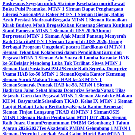
Puskesmas Seyegan untuk Skrining Kesehatan murid
Lewat
Buku Puisi Pramuka, MTsN 1 Sleman Dapat Penghargaan
Literasi Nasional
Pra Raker MTsN 1 Sleman Digelar, Bahas
Arah Prestasi Madrasah
Bregada MTsN 1 Sleman Ramaikan
Kirab Budaya Mbah Bregas
Kakan Kemenag Sleman Kunjungi
Stand Pameran MTsN 1 Sleman di JISS 2026
Alumni
Berprestasi MTsN 1 Sleman Ajak Murid Pantang Menyerah
Raih Cita-cita
MTsN 1 Sleman Tampil di JISS 2026, Usung
Berbagai Program Unggulan
Upacara Hardiknas di MTsN 1
Sleman Tekankan Kolaborasi dalam Pendidikan
Guru dan
Pegawai MTsN 1 Sleman Adu Suara di Lomba Karaoke HAB
ke-58
Belajar Menolong Luka Tak Terlihat, Siswa MTsN 1
Sleman Ikuti Sosialisasi P3LP
Kenzie Raih Sepeda, Doorprize
Utama HAB ke-58 MTsN 1 Sleman
Kepala Kantor Kemenag
Sleman Soroti Makna Tema HAB ke-58 MTsN 1
Sleman
Semarak Puncak HAB ke-58, MTsN 1 Sleman
Hadirkan Jalan Sehat hingga Doorprize Sepeda
Napak Tilas
Sejarah, Guru dan Pegawai MTsN 1 Sleman Ziarah ke Makam
KH M. Basyarudin
Selesaikan TKAD, Kelas IX MTsN 1 Sleman
Lanjut Hadapi Tahap Berikutnya
Kepala Kantor Kemenag
Sleman Tinjau Langsung TKAD di MTsN 1 Sleman
OSIS
MTsN 1 Sleman Hadiri Pembukaan MTQ DIY 2026, Sleman
Raih Juara Umum
Pengumuman PMBM Gelombang 1 Tahun
Ajaran 2026/2027
Tes Akademik PMBM Gelombang 1 MTsN 1
Sleman, Penentu Langkah Awal Calon Murid Baru
MTsN 1