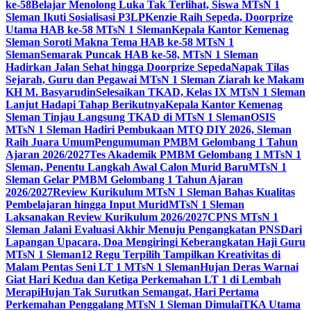
ke-58
Belajar Menolong Luka Tak Terlihat, Siswa MTsN 1
Sleman Ikuti Sosialisasi P3LP
Kenzie Raih Sepeda, Doorprize
Utama HAB ke-58 MTsN 1 Sleman
Kepala Kantor Kemenag
Sleman Soroti Makna Tema HAB ke-58 MTsN 1
Sleman
Semarak Puncak HAB ke-58, MTsN 1 Sleman
Hadirkan Jalan Sehat hingga Doorprize Sepeda
Napak Tilas
Sejarah, Guru dan Pegawai MTsN 1 Sleman Ziarah ke Makam
KH M. Basyarudin
Selesaikan TKAD, Kelas IX MTsN 1 Sleman
Lanjut Hadapi Tahap Berikutnya
Kepala Kantor Kemenag
Sleman Tinjau Langsung TKAD di MTsN 1 Sleman
OSIS
MTsN 1 Sleman Hadiri Pembukaan MTQ DIY 2026, Sleman
Raih Juara Umum
Pengumuman PMBM Gelombang 1 Tahun
Ajaran 2026/2027
Tes Akademik PMBM Gelombang 1 MTsN 1
Sleman, Penentu Langkah Awal Calon Murid Baru
MTsN 1
Sleman Gelar PMBM Gelombang 1 Tahun Ajaran
2026/2027
Review Kurikulum MTsN 1 Sleman Bahas Kualitas
Pembelajaran hingga Input Murid
MTsN 1 Sleman
Laksanakan Review Kurikulum 2026/2027
CPNS MTsN 1
Sleman Jalani Evaluasi Akhir Menuju Pengangkatan PNS
Dari
Lapangan Upacara, Doa Mengiringi Keberangkatan Haji Guru
MTsN 1 Sleman
12 Regu Terpilih Tampilkan Kreativitas di
Malam Pentas Seni LT 1 MTsN 1 Sleman
Hujan Deras Warnai
Giat Hari Kedua dan Ketiga Perkemahan LT 1 di Lembah
Merapi
Hujan Tak Surutkan Semangat, Hari Pertama
Perkemahan Penggalang MTsN 1 Sleman Dimulai
TKA Utama