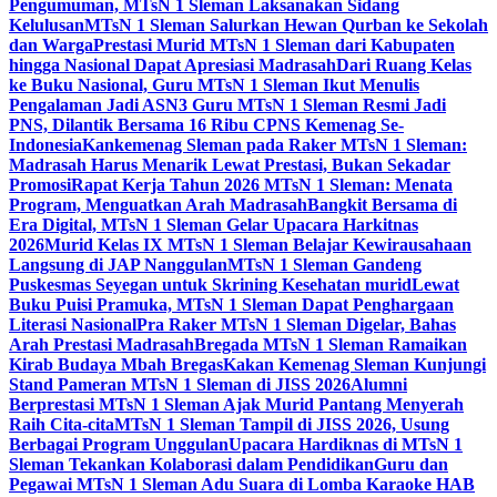
Pengumuman, MTsN 1 Sleman Laksanakan Sidang
Kelulusan
MTsN 1 Sleman Salurkan Hewan Qurban ke Sekolah
dan Warga
Prestasi Murid MTsN 1 Sleman dari Kabupaten
hingga Nasional Dapat Apresiasi Madrasah
Dari Ruang Kelas
ke Buku Nasional, Guru MTsN 1 Sleman Ikut Menulis
Pengalaman Jadi ASN
3 Guru MTsN 1 Sleman Resmi Jadi
PNS, Dilantik Bersama 16 Ribu CPNS Kemenag Se-
Indonesia
Kankemenag Sleman pada Raker MTsN 1 Sleman:
Madrasah Harus Menarik Lewat Prestasi, Bukan Sekadar
Promosi
Rapat Kerja Tahun 2026 MTsN 1 Sleman: Menata
Program, Menguatkan Arah Madrasah
Bangkit Bersama di
Era Digital, MTsN 1 Sleman Gelar Upacara Harkitnas
2026
Murid Kelas IX MTsN 1 Sleman Belajar Kewirausahaan
Langsung di JAP Nanggulan
MTsN 1 Sleman Gandeng
Puskesmas Seyegan untuk Skrining Kesehatan murid
Lewat
Buku Puisi Pramuka, MTsN 1 Sleman Dapat Penghargaan
Literasi Nasional
Pra Raker MTsN 1 Sleman Digelar, Bahas
Arah Prestasi Madrasah
Bregada MTsN 1 Sleman Ramaikan
Kirab Budaya Mbah Bregas
Kakan Kemenag Sleman Kunjungi
Stand Pameran MTsN 1 Sleman di JISS 2026
Alumni
Berprestasi MTsN 1 Sleman Ajak Murid Pantang Menyerah
Raih Cita-cita
MTsN 1 Sleman Tampil di JISS 2026, Usung
Berbagai Program Unggulan
Upacara Hardiknas di MTsN 1
Sleman Tekankan Kolaborasi dalam Pendidikan
Guru dan
Pegawai MTsN 1 Sleman Adu Suara di Lomba Karaoke HAB