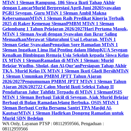
MTsN 1 Sleman Rampung, 186 Siswa Ikuti Tahap Akhir
dengan Lancar
Murid Berprestasi April-Juni 2026
Syawalan
PGRI Seyegan, Guru MTsN 1 Sleman Ambil Makna
Kebersamaan
MTsN 1 Sleman Raih Predikat Kinerja Terbaik
2025 di Raker Kemenag Sleman
PMBM MTsN 1 Sleman
Gelombang 1 Tahun Pelajaran 2026/2027
Hari Pertama Masuk,
MTsN 1 Sleman Awali dengan Syawalan dan Ikrar Saling
Memaafkan
Merawat Silaturahmi Usai Lebaran, MTsN 1
Sleman Gelar Syawalan
Pengajian Sore Ramadan MTsN 1
Sleman Ingatkan Lima Hal Penting dalam Hidup
KUA Seyegan
Kenalkan Bimbingan Remaja Usia Sekolah kepada Siswa Kelas
IX MTsN 1 Sleman
Ramadan di MTsN 1 Sleman: Murid
Belajar Wudhu, Sholat, dan Al-Qur’an
Persiapan Tahap Akhir
TKA, Murid Kelas IX MTsN 1 Sleman Ikuti Gladi Bersih
MTsN
1 Sleman Umumkan PMBM JPTT Tahun Ajaran
2026/2027
Pengumuman PMBM JPTT MTsN 1 Sleman Tahun
Ajaran 2026/2027
22 Calon Murid Ikuti Seleksi Tahap II
Pendaftaran Jalur Tahfidz Terpadu di MTsN 1 Sleman
OSIS
MTsN 1 Sleman Berbagi Takjil di Seyegan, Ajak Murid Belajar
Berbagi di Bulan Ramadan
Jelang Berbuka, OSIS MTsN 1
Sleman Berbagi Cerita Bersama Santri TPA Masjid Al-
Kautsar
MTsN 1 Sleman Hadirkan Dongeng Ramadan untuk
Murid SDN Bedelan
WA Only, Layanan PTSP : 08112959566, Pengaduan :
08112959566