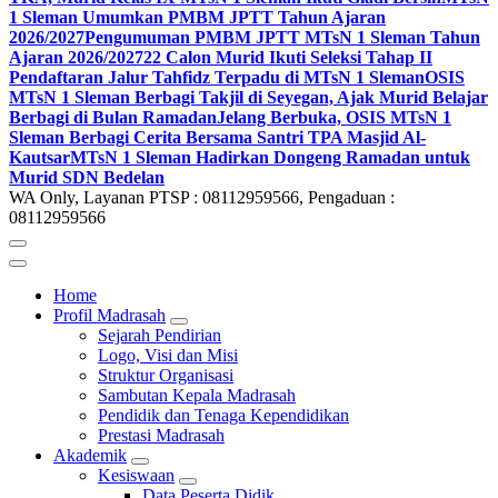
1 Sleman Umumkan PMBM JPTT Tahun Ajaran
2026/2027
Pengumuman PMBM JPTT MTsN 1 Sleman Tahun
Ajaran 2026/2027
22 Calon Murid Ikuti Seleksi Tahap II
Pendaftaran Jalur Tahfidz Terpadu di MTsN 1 Sleman
OSIS
MTsN 1 Sleman Berbagi Takjil di Seyegan, Ajak Murid Belajar
Berbagi di Bulan Ramadan
Jelang Berbuka, OSIS MTsN 1
Sleman Berbagi Cerita Bersama Santri TPA Masjid Al-
Kautsar
MTsN 1 Sleman Hadirkan Dongeng Ramadan untuk
Murid SDN Bedelan
WA Only, Layanan PTSP : 08112959566, Pengaduan :
08112959566
Home
Profil Madrasah
Sejarah Pendirian
Logo, Visi dan Misi
Struktur Organisasi
Sambutan Kepala Madrasah
Pendidik dan Tenaga Kependidikan
Prestasi Madrasah
Akademik
Kesiswaan
Data Peserta Didik