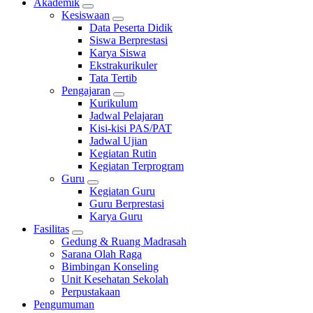
Akademik
Kesiswaan
Data Peserta Didik
Siswa Berprestasi
Karya Siswa
Ekstrakurikuler
Tata Tertib
Pengajaran
Kurikulum
Jadwal Pelajaran
Kisi-kisi PAS/PAT
Jadwal Ujian
Kegiatan Rutin
Kegiatan Terprogram
Guru
Kegiatan Guru
Guru Berprestasi
Karya Guru
Fasilitas
Gedung & Ruang Madrasah
Sarana Olah Raga
Bimbingan Konseling
Unit Kesehatan Sekolah
Perpustakaan
Pengumuman