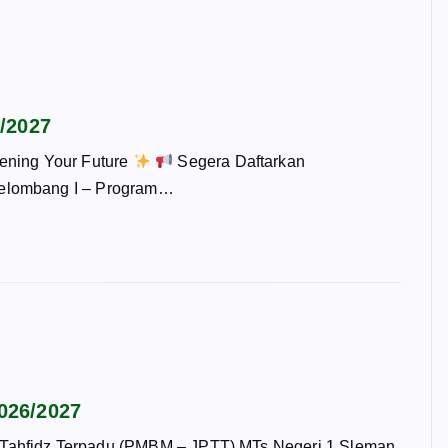
/2027
ening Your Future
Segera Daftarkan
Gelombang I – Program…
026/2027
 Tahfidz Terpadu (PMBM – JPTT) MTs Negeri 1 Sleman