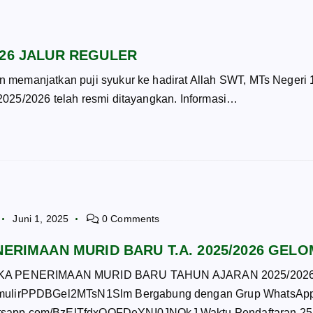
026 JALUR REGULER
 memanjatkan puji syukur ke hadirat Allah SWT, MTs Neger
025/2026 telah resmi ditayangkan. Informasi…
Juni 1, 2025
0 Comments
NERIMAAN MURID BARU T.A. 2025/2026 GEL
A PENERIMAAN MURID BARU TAHUN AJARAN 2025/2026 Un
/FormulirPPDBGel2MTsN1Slm Bergabung dengan Grup WhatsApp
hatsapp.com/BzElTfdxQQFDeYNI0JNOkJ Waktu Pendaftaran 25, 