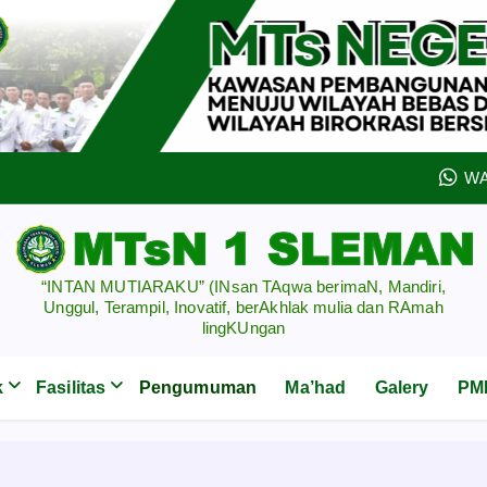
WA
“INTAN MUTIARAKU” (INsan TAqwa berimaN, Mandiri,
Unggul, Terampil, Inovatif, berAkhlak mulia dan RAmah
lingKUngan
k
Fasilitas
Pengumuman
Ma’had
Galery
PMB