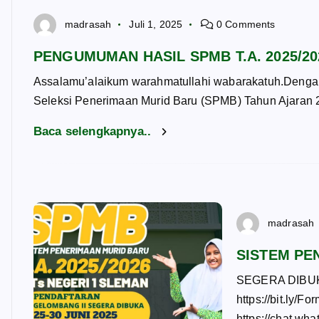
madrasah
Juli 1, 2025
0 Comments
PENGUMUMAN HASIL SPMB T.A. 2025/2
Assalamu’alaikum warahmatullahi wabarakatuh.Dengan
Seleksi Penerimaan Murid Baru (SPMB) Tahun Ajaran 2
Baca selengkapnya..
madrasah
SISTEM PE
SEGERA DIBUK
https://bit.ly
https://chat.w