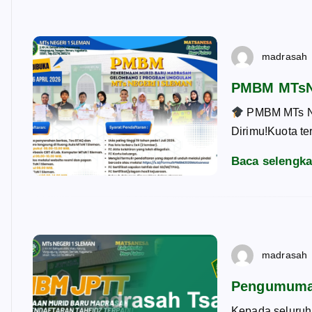
madrasah
PMBM MTsN 
PMBM MTs Ne
Dirimu!Kuota t
Baca selengk
madrasah
Pengumuman
Kepada seluruh