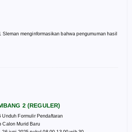
i 1 Sleman menginformasikan bahwa pengumuman hasil
OMBANG 2 (REGULER)
duh Formulir Pendaftaran
 Calon Murid Baru
26 juni 2025 pukul 08.00-13.00 wib 30…