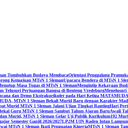
 Sleman Tumbuhkan Budaya Membaca
Orientasi Penggalang Pramuk
Dorong Kemajuan MTsN 1 Sleman
Upacara Bendera di MTsN 1 Slema
Menutup Masa Tugas di MTsN 1 Sleman
Mengintip Kekayaan Bud
an Telusuri Perjuangan Bangsa di Benteng Vredeburg
Menelusuri 
 Bencana dan Demo Ekstrakurikuler pada Hari Ketiga MATAMUD
DA, MTsN 1 Sleman Bekali Murid Baru dengan Karakter Mad
t Murid MTsN 1 Sleman Jalani Ujian Tingkat Ranting
Hari Per
i Bekal Guru MTsN 1 Sleman Sambut Tahun Ajaran Baru
Awali Ta
 dan Murid, MTsN 1 Sleman Gelar Uji Publik Kurikulum
192 Mur
jar Semester Ganjil 2026/2027
LP2M UIN Raden Intan Lampung 
ai MTsN 1 Sleman Ikuti Penguatan Kinerja
MTsN 1 Sleman Tam