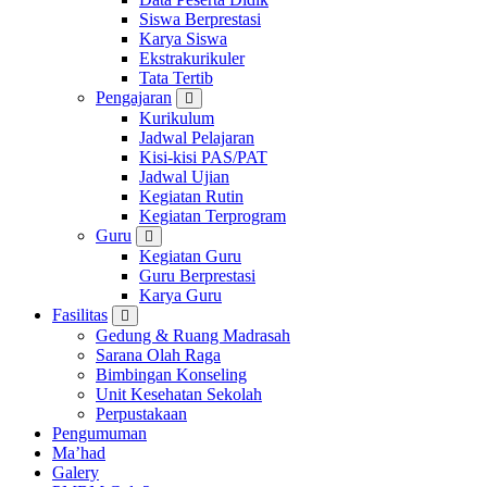
Siswa Berprestasi
Karya Siswa
Ekstrakurikuler
Tata Tertib
Pengajaran
Kurikulum
Jadwal Pelajaran
Kisi-kisi PAS/PAT
Jadwal Ujian
Kegiatan Rutin
Kegiatan Terprogram
Guru
Kegiatan Guru
Guru Berprestasi
Karya Guru
Fasilitas
Gedung & Ruang Madrasah
Sarana Olah Raga
Bimbingan Konseling
Unit Kesehatan Sekolah
Perpustakaan
Pengumuman
Ma’had
Galery