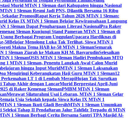
id Jaga Persatuan di Tengah Perubahan Zaman
Jelang
estasi Murid MTsN 1 Sleman dari Kabupaten hingga Nasional
MTsN 1 Sleman Resmi Jadi PNS, Dilantik Bersama 16 Ribu
 Sekadar Promosi
Rapat Kerja Tahun 2026 MTsN 1 Sleman:
rid Kelas IX MTsN 1 Sleman Belajar Kewirausahaan Langsung
N 1 Sleman Dapat Penghargaan Literasi Nasional
Pra Raker
emenag Sleman Kunjungi Stand Pameran MTsN 1 Sleman di
, Usung Berbagai Program Unggulan
Upacara Hardiknas di
ke-58
Belajar Menolong Luka Tak Terlihat, Siswa MTsN 1
Soroti Makna Tema HAB ke-58 MTsN 1 Sleman
Semarak
sN 1 Sleman Ziarah ke Makam KH M. Basyarudin
Selesaikan
MTsN 1 Sleman
OSIS MTsN 1 Sleman Hadiri Pembukaan MTQ
g 1 MTsN 1 Sleman, Penentu Langkah Awal Calon Murid
belajaran hingga Input Murid
MTsN 1 Sleman Laksanakan
Doa Mengiringi Keberangkatan Haji Guru MTsN 1 Sleman
12
a Perkemahan LT 1 di Lembah Merapi
Hujan Tak Surutkan
i Tahap Akhir dengan Lancar
Murid Berprestasi April-Juni
 2025 di Raker Kemenag Sleman
PMBM MTsN 1 Sleman
kan
Merawat Silaturahmi Usai Lebaran, MTsN 1 Sleman Gelar
emaja Usia Sekolah kepada Siswa Kelas IX MTsN 1
MTsN 1 Sleman Ikuti Gladi Bersih
MTsN 1 Sleman Umumkan
i Seleksi Tahap II Pendaftaran Jalur Tahfidz Terpadu di MTsN
MTsN 1 Sleman Berbagi Cerita Bersama Santri TPA Masjid Al-