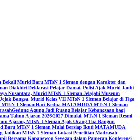
a Bekali Murid Baru MTsN 1 Sleman dengan Karakter dan
n Diakhiri Deklarasi Pelajar Damai, Polisi Ajak Murid Jauhi
aya Nusantara, Murid MTsN 1 Sleman Jelajahi Museum
Jejak Bangsa, Murid Kelas VII MTsN 1 Sleman Belajar di Tiga
A MTsN 1 Sleman
Hari Kedua MATAMUDA MTsN 1 Sleman
rasah
Gedung Agung Jadi Ruang Belajar Kebangsaan bagi
tama Tahun Ajaran 2026/2027 Dimulai, MTsN 1 Sleman Resmi
hun Ajaran, MTsN 1 Sleman Ajak Orang Tua Bangun
id Baru MTsN 1 Sleman Mulai Bersiap Ikuti MATAMUDA
Jadikan MTsN 1 Sleman Lokasi Penelitian Madrasah
pil Bersama Kapanewon Seyegan dalam Pameran Konferensi