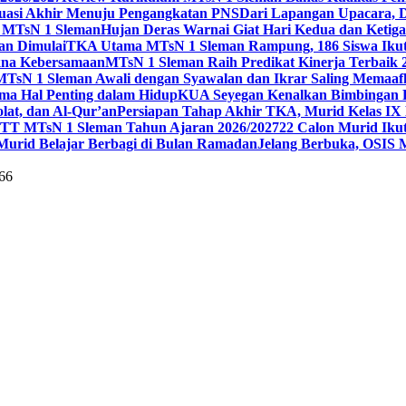
uasi Akhir Menuju Pengangkatan PNS
Dari Lapangan Upacara, 
 1 MTsN 1 Sleman
Hujan Deras Warnai Giat Hari Kedua dan Ketig
an Dimulai
TKA Utama MTsN 1 Sleman Rampung, 186 Siswa Ikut
kna Kebersamaan
MTsN 1 Sleman Raih Predikat Kinerja Terbaik
MTsN 1 Sleman Awali dengan Syawalan dan Ikrar Saling Memaaf
ma Hal Penting dalam Hidup
KUA Seyegan Kenalkan Bimbingan R
at, dan Al-Qur’an
Persiapan Tahap Akhir TKA, Murid Kelas IX 
 MTsN 1 Sleman Tahun Ajaran 2026/2027
22 Calon Murid Ikut
 Murid Belajar Berbagi di Bulan Ramadan
Jelang Berbuka, OSIS 
66