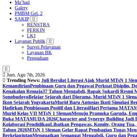
Ma’had
Galery
PMBM Gel. 2
SAKIP
RENSTRA
PERKIN
LKJ
Layanan Publik
Survei Pelayanan
Layanan BK
Pengaduan
Jum. Agu 7th, 2026
Trending News:
Juli Bersilat Literasi Ajak Murid MTsN 1
Kemandirian
Pembinaan Guru dan Pegawai Perkuat Disiplin, 
Kenakalan Remaja
37 Tahun Mengabdi, Bapak Sukardi Resmi 
Sonobudoyo
Belajar Sejarah dari Diorama, Murid MTsN 1 Slem
Ikon Sejarah Yogyakarta
Murid Baru Antusias Ikuti Simulasi
Hadirkan Pembiasaan Positif dan Literasi
Hari Pertama MATAMU
Murid Kelas VII MTsN 1 Sleman
Menuju Pramuka Garuda, Empa
Buka MATAMUDA 2026
Character and Synergy Building Jad
Kolaborasi Pendidikan
Libatkan Pengawas, Komite, Orang Tua,
Tahun 2026
MTsN 1 Sleman Gelar Rapat Pembagian Tugas Menga
Berkelanjutan
Menguatkan Semangat Mengabdi, Guru dan Pegaw