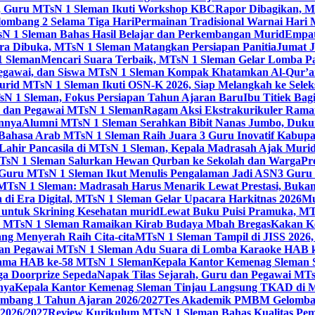
ta, Guru MTsN 1 Sleman Ikuti Workshop KBC
Rapor Dibagikan, M
mbang 2 Selama Tiga Hari
Permainan Tradisional Warnai Hari
sN 1 Sleman Bahas Hasil Belajar dan Perkembangan Murid
Empat
 Dibuka, MTsN 1 Sleman Matangkan Persiapan Panitia
Jumat J
1 Sleman
Mencari Suara Terbaik, MTsN 1 Sleman Gelar Lomba P
egawai, dan Siswa MTsN 1 Sleman Kompak Khatamkan Al-Qur’a
id MTsN 1 Sleman Ikuti OSN-K 2026, Siap Melangkah ke Seleksi
sN 1 Sleman, Fokus Persiapan Tahun Ajaran Baru
Ibu Titiek Ba
u dan Pegawai MTsN 1 Sleman
Ragam Aksi Ekstrakurikuler Rama
annya
Alumni MTsN 1 Sleman Serahkan Bibit Nanas Jumbo, Duku
Bahasa Arab MTsN 1 Sleman Raih Juara 3 Guru Inovatif Kabupa
 Lahir Pancasila di MTsN 1 Sleman, Kepala Madrasah Ajak Mur
sN 1 Sleman Salurkan Hewan Qurban ke Sekolah dan Warga
Pr
, Guru MTsN 1 Sleman Ikut Menulis Pengalaman Jadi ASN
3 Guru 
TsN 1 Sleman: Madrasah Harus Menarik Lewat Prestasi, Bukan
 di Era Digital, MTsN 1 Sleman Gelar Upacara Harkitnas 2026
Mu
untuk Skrining Kesehatan murid
Lewat Buku Puisi Pramuka, MTs
 MTsN 1 Sleman Ramaikan Kirab Budaya Mbah Bregas
Kakan K
ng Menyerah Raih Cita-cita
MTsN 1 Sleman Tampil di JISS 2026
an Pegawai MTsN 1 Sleman Adu Suara di Lomba Karaoke HAB 
Utama HAB ke-58 MTsN 1 Sleman
Kepala Kantor Kemenag Sleman 
ga Doorprize Sepeda
Napak Tilas Sejarah, Guru dan Pegawai MT
nya
Kepala Kantor Kemenag Sleman Tinjau Langsung TKAD di 
ang 1 Tahun Ajaran 2026/2027
Tes Akademik PMBM Gelomban
2026/2027
Review Kurikulum MTsN 1 Sleman Bahas Kualitas Pem