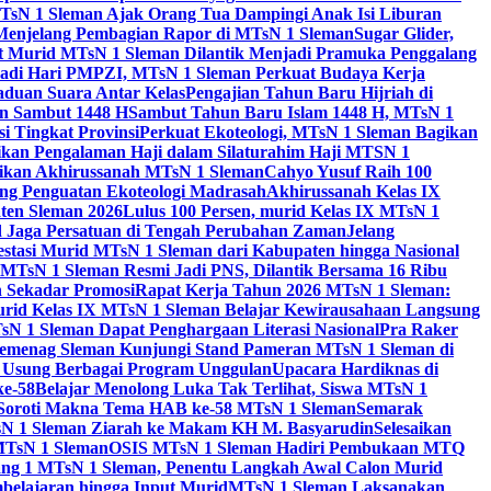
TsN 1 Sleman Ajak Orang Tua Dampingi Anak Isi Liburan
 Menjelang Pembagian Rapor di MTsN 1 Sleman
Sugar Glider,
 Murid MTsN 1 Sleman Dilantik Menjadi Pramuka Penggalang
adi Hari PMPZI, MTsN 1 Sleman Perkuat Budaya Kerja
aduan Suara Antar Kelas
Pengajian Tahun Baru Hijriah di
n Sambut 1448 H
Sambut Tahun Baru Islam 1448 H, MTsN 1
 Tingkat Provinsi
Perkuat Ekoteologi, MTsN 1 Sleman Bagikan
gikan Pengalaman Haji dalam Silaturahim Haji MTSN 1
ikan Akhirussanah MTsN 1 Sleman
Cahyo Yusuf Raih 100
ng Penguatan Ekoteologi Madrasah
Akhirussanah Kelas IX
ten Sleman 2026
Lulus 100 Persen, murid Kelas IX MTsN 1
id Jaga Persatuan di Tengah Perubahan Zaman
Jelang
estasi Murid MTsN 1 Sleman dari Kabupaten hingga Nasional
MTsN 1 Sleman Resmi Jadi PNS, Dilantik Bersama 16 Ribu
 Sekadar Promosi
Rapat Kerja Tahun 2026 MTsN 1 Sleman:
rid Kelas IX MTsN 1 Sleman Belajar Kewirausahaan Langsung
N 1 Sleman Dapat Penghargaan Literasi Nasional
Pra Raker
emenag Sleman Kunjungi Stand Pameran MTsN 1 Sleman di
, Usung Berbagai Program Unggulan
Upacara Hardiknas di
ke-58
Belajar Menolong Luka Tak Terlihat, Siswa MTsN 1
Soroti Makna Tema HAB ke-58 MTsN 1 Sleman
Semarak
sN 1 Sleman Ziarah ke Makam KH M. Basyarudin
Selesaikan
MTsN 1 Sleman
OSIS MTsN 1 Sleman Hadiri Pembukaan MTQ
g 1 MTsN 1 Sleman, Penentu Langkah Awal Calon Murid
belajaran hingga Input Murid
MTsN 1 Sleman Laksanakan