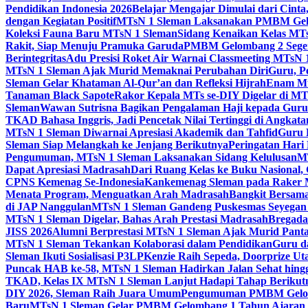
Pendidikan Indonesia 2026
Belajar Mengajar Dimulai dari Cin
dengan Kegiatan Positif
MTsN 1 Sleman Laksanakan PMBM Gelo
Koleksi Fauna Baru MTsN 1 Sleman
Sidang Kenaikan Kelas MT
Rakit, Siap Menuju Pramuka Garuda
PMBM Gelombang 2 Segera
Berintegritas
Adu Presisi Roket Air Warnai Classmeeting MTsN 
MTsN 1 Sleman Ajak Murid Memaknai Perubahan Diri
Guru, P
Sleman Gelar Khataman Al-Qur’an dan Refleksi Hijrah
Enam Mur
Tanaman Black Sapote
Rakor Kepala MTs se-DIY Digelar di MT
Sleman
Wawan Sutrisna Bagikan Pengalaman Haji kepada Gur
TKAD Bahasa Inggris, Jadi Pencetak Nilai Tertinggi di Angkat
MTsN 1 Sleman Diwarnai Apresiasi Akademik dan Tahfid
Guru 
Sleman Siap Melangkah ke Jenjang Berikutnya
Peringatan Hari
Pengumuman, MTsN 1 Sleman Laksanakan Sidang Kelulusan
MT
Dapat Apresiasi Madrasah
Dari Ruang Kelas ke Buku Nasional
CPNS Kemenag Se-Indonesia
Kankemenag Sleman pada Raker M
Menata Program, Menguatkan Arah Madrasah
Bangkit Bersama
di JAP Nanggulan
MTsN 1 Sleman Gandeng Puskesmas Seyegan 
MTsN 1 Sleman Digelar, Bahas Arah Prestasi Madrasah
Bregada
JISS 2026
Alumni Berprestasi MTsN 1 Sleman Ajak Murid Panta
MTsN 1 Sleman Tekankan Kolaborasi dalam Pendidikan
Guru d
Sleman Ikuti Sosialisasi P3LP
Kenzie Raih Sepeda, Doorprize 
Puncak HAB ke-58, MTsN 1 Sleman Hadirkan Jalan Sehat hing
TKAD, Kelas IX MTsN 1 Sleman Lanjut Hadapi Tahap Berikut
DIY 2026, Sleman Raih Juara Umum
Pengumuman PMBM Gelomb
Baru
MTsN 1 Sleman Gelar PMBM Gelombang 1 Tahun Ajaran 