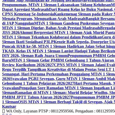
Sleman Siap Melangkah ke Jenjang Berikutnya
Peringatan Hari
Pengumuman, MTsN 1 Sleman Laksanakan Sidang Kelulusan
MT
Dapat Apresiasi Madrasah
Dari Ruang Kelas ke Buku Nasional
CPNS Kemenag Se-Indonesia
Kankemenag Sleman pada Raker M
Menata Program, Menguatkan Arah Madrasah
Bangkit Bersama
di JAP Nanggulan
MTsN 1 Sleman Gandeng Puskesmas Seyegan 
MTsN 1 Sleman Digelar, Bahas Arah Prestasi Madrasah
Bregada
JISS 2026
Alumni Berprestasi MTsN 1 Sleman Ajak Murid Panta
MTsN 1 Sleman Tekankan Kolaborasi dalam Pendidikan
Guru d
Sleman Ikuti Sosialisasi P3LP
Kenzie Raih Sepeda, Doorprize 
Puncak HAB ke-58, MTsN 1 Sleman Hadirkan Jalan Sehat hing
TKAD, Kelas IX MTsN 1 Sleman Lanjut Hadapi Tahap Berikut
DIY 2026, Sleman Raih Juara Umum
Pengumuman PMBM Gelomb
Baru
MTsN 1 Sleman Gelar PMBM Gelombang 1 Tahun Ajaran 
Review Kurikulum 2026/2027
CPNS MTsN 1 Sleman Jalani Eval
Regu Terpilih Tampilkan Kreativitas di Malam Pentas Seni LT
Semangat, Hari Pertama Perkemahan Penggalang MTsN 1 Slem
2026
Syawalan PGRI Seyegan, Guru MTsN 1 Sleman Ambil Ma
Gelombang 1 Tahun Pelajaran 2026/2027
Hari Pertama Masuk, 
Syawalan
Pengajian Sore Ramadan MTsN 1 Sleman Ingatkan Li
Sleman
Ramadan di MTsN 1 Sleman: Murid Belajar Wudhu, Shol
PMBM JPTT Tahun Ajaran 2026/2027
Pengumuman PMBM JPTT
1 Sleman
OSIS MTsN 1 Sleman Berbagi Takjil di Seyegan, Ajak
Kautsar
WA Only, Layanan PTSP : 08112959566, Pengaduan : 081129595