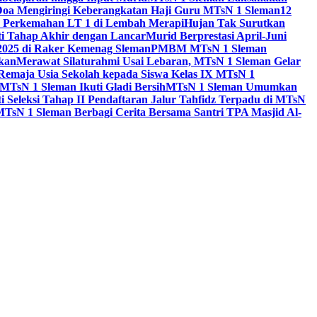
Doa Mengiringi Keberangkatan Haji Guru MTsN 1 Sleman
12
a Perkemahan LT 1 di Lembah Merapi
Hujan Tak Surutkan
i Tahap Akhir dengan Lancar
Murid Berprestasi April-Juni
 2025 di Raker Kemenag Sleman
PMBM MTsN 1 Sleman
kan
Merawat Silaturahmi Usai Lebaran, MTsN 1 Sleman Gelar
emaja Usia Sekolah kepada Siswa Kelas IX MTsN 1
MTsN 1 Sleman Ikuti Gladi Bersih
MTsN 1 Sleman Umumkan
i Seleksi Tahap II Pendaftaran Jalur Tahfidz Terpadu di MTsN
MTsN 1 Sleman Berbagi Cerita Bersama Santri TPA Masjid Al-