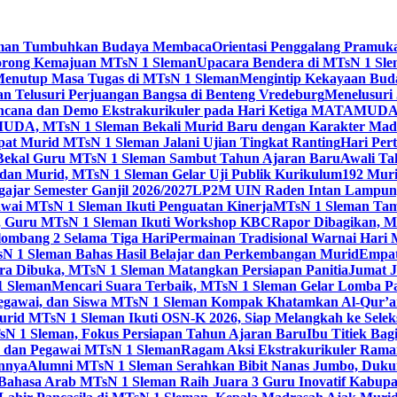
 Sleman Tumbuhkan Budaya Membaca
Orientasi Penggalang Pramuk
Dorong Kemajuan MTsN 1 Sleman
Upacara Bendera di MTsN 1 Slema
Menutup Masa Tugas di MTsN 1 Sleman
Mengintip Kekayaan Bud
an Telusuri Perjuangan Bangsa di Benteng Vredeburg
Menelusuri 
 Bencana dan Demo Ekstrakurikuler pada Hari Ketiga MATAMUD
DA, MTsN 1 Sleman Bekali Murid Baru dengan Karakter Mad
t Murid MTsN 1 Sleman Jalani Ujian Tingkat Ranting
Hari Per
i Bekal Guru MTsN 1 Sleman Sambut Tahun Ajaran Baru
Awali Ta
 dan Murid, MTsN 1 Sleman Gelar Uji Publik Kurikulum
192 Mur
jar Semester Ganjil 2026/2027
LP2M UIN Raden Intan Lampung 
ai MTsN 1 Sleman Ikuti Penguatan Kinerja
MTsN 1 Sleman Tam
ta, Guru MTsN 1 Sleman Ikuti Workshop KBC
Rapor Dibagikan, M
mbang 2 Selama Tiga Hari
Permainan Tradisional Warnai Hari
sN 1 Sleman Bahas Hasil Belajar dan Perkembangan Murid
Empat
 Dibuka, MTsN 1 Sleman Matangkan Persiapan Panitia
Jumat J
1 Sleman
Mencari Suara Terbaik, MTsN 1 Sleman Gelar Lomba P
egawai, dan Siswa MTsN 1 Sleman Kompak Khatamkan Al-Qur’a
id MTsN 1 Sleman Ikuti OSN-K 2026, Siap Melangkah ke Seleksi
sN 1 Sleman, Fokus Persiapan Tahun Ajaran Baru
Ibu Titiek Ba
u dan Pegawai MTsN 1 Sleman
Ragam Aksi Ekstrakurikuler Rama
annya
Alumni MTsN 1 Sleman Serahkan Bibit Nanas Jumbo, Duku
Bahasa Arab MTsN 1 Sleman Raih Juara 3 Guru Inovatif Kabupa