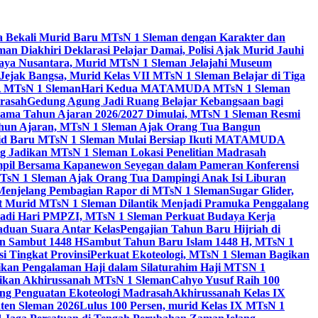
a Bekali Murid Baru MTsN 1 Sleman dengan Karakter dan
n Diakhiri Deklarasi Pelajar Damai, Polisi Ajak Murid Jauhi
aya Nusantara, Murid MTsN 1 Sleman Jelajahi Museum
Jejak Bangsa, Murid Kelas VII MTsN 1 Sleman Belajar di Tiga
A MTsN 1 Sleman
Hari Kedua MATAMUDA MTsN 1 Sleman
rasah
Gedung Agung Jadi Ruang Belajar Kebangsaan bagi
tama Tahun Ajaran 2026/2027 Dimulai, MTsN 1 Sleman Resmi
hun Ajaran, MTsN 1 Sleman Ajak Orang Tua Bangun
id Baru MTsN 1 Sleman Mulai Bersiap Ikuti MATAMUDA
Jadikan MTsN 1 Sleman Lokasi Penelitian Madrasah
pil Bersama Kapanewon Seyegan dalam Pameran Konferensi
TsN 1 Sleman Ajak Orang Tua Dampingi Anak Isi Liburan
 Menjelang Pembagian Rapor di MTsN 1 Sleman
Sugar Glider,
 Murid MTsN 1 Sleman Dilantik Menjadi Pramuka Penggalang
adi Hari PMPZI, MTsN 1 Sleman Perkuat Budaya Kerja
aduan Suara Antar Kelas
Pengajian Tahun Baru Hijriah di
n Sambut 1448 H
Sambut Tahun Baru Islam 1448 H, MTsN 1
 Tingkat Provinsi
Perkuat Ekoteologi, MTsN 1 Sleman Bagikan
gikan Pengalaman Haji dalam Silaturahim Haji MTSN 1
ikan Akhirussanah MTsN 1 Sleman
Cahyo Yusuf Raih 100
ng Penguatan Ekoteologi Madrasah
Akhirussanah Kelas IX
ten Sleman 2026
Lulus 100 Persen, murid Kelas IX MTsN 1