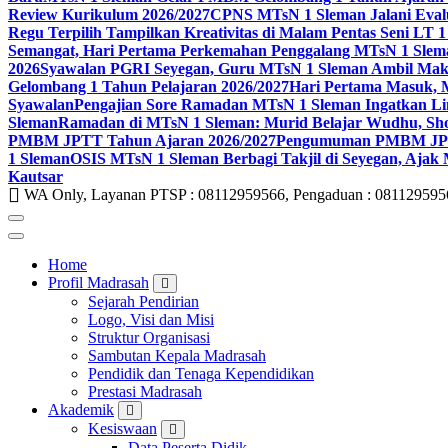
Review Kurikulum 2026/2027
CPNS MTsN 1 Sleman Jalani Eval
Regu Terpilih Tampilkan Kreativitas di Malam Pentas Seni LT
Semangat, Hari Pertama Perkemahan Penggalang MTsN 1 Slem
2026
Syawalan PGRI Seyegan, Guru MTsN 1 Sleman Ambil Ma
Gelombang 1 Tahun Pelajaran 2026/2027
Hari Pertama Masuk, 
Syawalan
Pengajian Sore Ramadan MTsN 1 Sleman Ingatkan Li
Sleman
Ramadan di MTsN 1 Sleman: Murid Belajar Wudhu, Shol
PMBM JPTT Tahun Ajaran 2026/2027
Pengumuman PMBM JPTT
1 Sleman
OSIS MTsN 1 Sleman Berbagi Takjil di Seyegan, Ajak
Kautsar
WA Only, Layanan PTSP : 08112959566, Pengaduan : 081129595
Home
Profil Madrasah
Sejarah Pendirian
Logo, Visi dan Misi
Struktur Organisasi
Sambutan Kepala Madrasah
Pendidik dan Tenaga Kependidikan
Prestasi Madrasah
Akademik
Kesiswaan
Data Peserta Didik