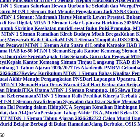
 Lahir Pancasila di MTsN 1 Sleman, Kepala Madrasah Ajak Mur
sN 1 Sleman Salurkan Hewan Qurban ke Sekolah dan Warga
Pr
, Guru MTsN 1 Sleman Ikut Menulis Pengalaman Jadi ASN
3 Guru 
TsN 1 Sleman: Madrasah Harus Menarik Lewat Prestasi, Bukan
 di Era Digital, MTsN 1 Sleman Gelar Upacara Harkitnas 2026
Mu
untuk Skrining Kesehatan murid
Lewat Buku Puisi Pramuka, MTs
 MTsN 1 Sleman Ramaikan Kirab Budaya Mbah Bregas
Kakan K
ng Menyerah Raih Cita-cita
MTsN 1 Sleman Tampil di JISS 2026
an Pegawai MTsN 1 Sleman Adu Suara di Lomba Karaoke HAB 
Utama HAB ke-58 MTsN 1 Sleman
Kepala Kantor Kemenag Sleman 
ga Doorprize Sepeda
Napak Tilas Sejarah, Guru dan Pegawai MT
nya
Kepala Kantor Kemenag Sleman Tinjau Langsung TKAD di 
ang 1 Tahun Ajaran 2026/2027
Tes Akademik PMBM Gelomban
2026/2027
Review Kurikulum MTsN 1 Sleman Bahas Kualitas Pem
uasi Akhir Menuju Pengangkatan PNS
Dari Lapangan Upacara, 
 1 MTsN 1 Sleman
Hujan Deras Warnai Giat Hari Kedua dan Ketig
an Dimulai
TKA Utama MTsN 1 Sleman Rampung, 186 Siswa Ikut
kna Kebersamaan
MTsN 1 Sleman Raih Predikat Kinerja Terbaik
MTsN 1 Sleman Awali dengan Syawalan dan Ikrar Saling Memaaf
ma Hal Penting dalam Hidup
KUA Seyegan Kenalkan Bimbingan R
at, dan Al-Qur’an
Persiapan Tahap Akhir TKA, Murid Kelas IX 
 MTsN 1 Sleman Tahun Ajaran 2026/2027
22 Calon Murid Ikut
 Murid Belajar Berbagi di Bulan Ramadan
Jelang Berbuka, OSIS 
66