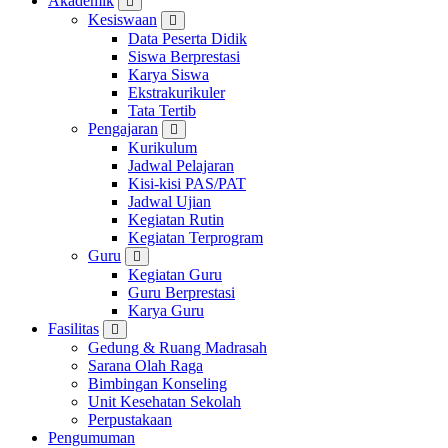
Akademik
Kesiswaan
Data Peserta Didik
Siswa Berprestasi
Karya Siswa
Ekstrakurikuler
Tata Tertib
Pengajaran
Kurikulum
Jadwal Pelajaran
Kisi-kisi PAS/PAT
Jadwal Ujian
Kegiatan Rutin
Kegiatan Terprogram
Guru
Kegiatan Guru
Guru Berprestasi
Karya Guru
Fasilitas
Gedung & Ruang Madrasah
Sarana Olah Raga
Bimbingan Konseling
Unit Kesehatan Sekolah
Perpustakaan
Pengumuman