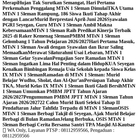
Merapi
Hujan Tak Surutkan Semangat, Hari Pertama
Perkemahan Penggalang MTsN 1 Sleman Dimulai
TKA Utama
MTsN 1 Sleman Rampung, 186 Siswa Ikuti Tahap Akhir
dengan Lancar
Murid Berprestasi April-Juni 2026
Syawalan
PGRI Seyegan, Guru MTsN 1 Sleman Ambil Makna
Kebersamaan
MTsN 1 Sleman Raih Predikat Kinerja Terbaik
2025 di Raker Kemenag Sleman
PMBM MTsN 1 Sleman
Gelombang 1 Tahun Pelajaran 2026/2027
Hari Pertama Masuk,
MTsN 1 Sleman Awali dengan Syawalan dan Ikrar Saling
Memaafkan
Merawat Silaturahmi Usai Lebaran, MTsN 1
Sleman Gelar Syawalan
Pengajian Sore Ramadan MTsN 1
Sleman Ingatkan Lima Hal Penting dalam Hidup
KUA Seyegan
Kenalkan Bimbingan Remaja Usia Sekolah kepada Siswa Kelas
IX MTsN 1 Sleman
Ramadan di MTsN 1 Sleman: Murid
Belajar Wudhu, Sholat, dan Al-Qur’an
Persiapan Tahap Akhir
TKA, Murid Kelas IX MTsN 1 Sleman Ikuti Gladi Bersih
MTsN
1 Sleman Umumkan PMBM JPTT Tahun Ajaran
2026/2027
Pengumuman PMBM JPTT MTsN 1 Sleman Tahun
Ajaran 2026/2027
22 Calon Murid Ikuti Seleksi Tahap II
Pendaftaran Jalur Tahfidz Terpadu di MTsN 1 Sleman
OSIS
MTsN 1 Sleman Berbagi Takjil di Seyegan, Ajak Murid Belajar
Berbagi di Bulan Ramadan
Jelang Berbuka, OSIS MTsN 1
Sleman Berbagi Cerita Bersama Santri TPA Masjid Al-Kautsar
WA Only, Layanan PTSP : 08112959566, Pengaduan :
08112959566