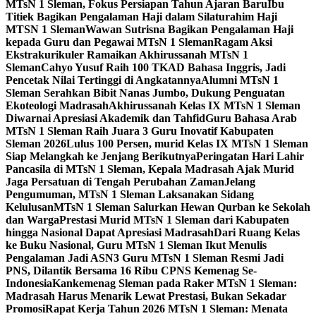
MTsN 1 Sleman, Fokus Persiapan Tahun Ajaran Baru
Ibu
Titiek Bagikan Pengalaman Haji dalam Silaturahim Haji
MTSN 1 Sleman
Wawan Sutrisna Bagikan Pengalaman Haji
kepada Guru dan Pegawai MTsN 1 Sleman
Ragam Aksi
Ekstrakurikuler Ramaikan Akhirussanah MTsN 1
Sleman
Cahyo Yusuf Raih 100 TKAD Bahasa Inggris, Jadi
Pencetak Nilai Tertinggi di Angkatannya
Alumni MTsN 1
Sleman Serahkan Bibit Nanas Jumbo, Dukung Penguatan
Ekoteologi Madrasah
Akhirussanah Kelas IX MTsN 1 Sleman
Diwarnai Apresiasi Akademik dan Tahfid
Guru Bahasa Arab
MTsN 1 Sleman Raih Juara 3 Guru Inovatif Kabupaten
Sleman 2026
Lulus 100 Persen, murid Kelas IX MTsN 1 Sleman
Siap Melangkah ke Jenjang Berikutnya
Peringatan Hari Lahir
Pancasila di MTsN 1 Sleman, Kepala Madrasah Ajak Murid
Jaga Persatuan di Tengah Perubahan Zaman
Jelang
Pengumuman, MTsN 1 Sleman Laksanakan Sidang
Kelulusan
MTsN 1 Sleman Salurkan Hewan Qurban ke Sekolah
dan Warga
Prestasi Murid MTsN 1 Sleman dari Kabupaten
hingga Nasional Dapat Apresiasi Madrasah
Dari Ruang Kelas
ke Buku Nasional, Guru MTsN 1 Sleman Ikut Menulis
Pengalaman Jadi ASN
3 Guru MTsN 1 Sleman Resmi Jadi
PNS, Dilantik Bersama 16 Ribu CPNS Kemenag Se-
Indonesia
Kankemenag Sleman pada Raker MTsN 1 Sleman:
Madrasah Harus Menarik Lewat Prestasi, Bukan Sekadar
Promosi
Rapat Kerja Tahun 2026 MTsN 1 Sleman: Menata