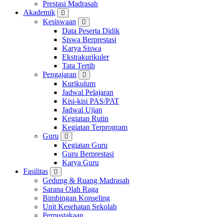
Prestasi Madrasah
Akademik
Kesiswaan
Data Peserta Didik
Siswa Berprestasi
Karya Siswa
Ekstrakurikuler
Tata Tertib
Pengajaran
Kurikulum
Jadwal Pelajaran
Kisi-kisi PAS/PAT
Jadwal Ujian
Kegiatan Rutin
Kegiatan Terprogram
Guru
Kegiatan Guru
Guru Berprestasi
Karya Guru
Fasilitas
Gedung & Ruang Madrasah
Sarana Olah Raga
Bimbingan Konseling
Unit Kesehatan Sekolah
Perpustakaan