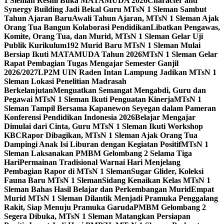
1 Sleman Resmi Buka MATAMUDA 2026
Character and
Synergy Building Jadi Bekal Guru MTsN 1 Sleman Sambut
Tahun Ajaran Baru
Awali Tahun Ajaran, MTsN 1 Sleman Ajak
Orang Tua Bangun Kolaborasi Pendidikan
Libatkan Pengawas,
Komite, Orang Tua, dan Murid, MTsN 1 Sleman Gelar Uji
Publik Kurikulum
192 Murid Baru MTsN 1 Sleman Mulai
Bersiap Ikuti MATAMUDA Tahun 2026
MTsN 1 Sleman Gelar
Rapat Pembagian Tugas Mengajar Semester Ganjil
2026/2027
LP2M UIN Raden Intan Lampung Jadikan MTsN 1
Sleman Lokasi Penelitian Madrasah
Berkelanjutan
Menguatkan Semangat Mengabdi, Guru dan
Pegawai MTsN 1 Sleman Ikuti Penguatan Kinerja
MTsN 1
Sleman Tampil Bersama Kapanewon Seyegan dalam Pameran
Konferensi Pendidikan Indonesia 2026
Belajar Mengajar
Dimulai dari Cinta, Guru MTsN 1 Sleman Ikuti Workshop
KBC
Rapor Dibagikan, MTsN 1 Sleman Ajak Orang Tua
Dampingi Anak Isi Liburan dengan Kegiatan Positif
MTsN 1
Sleman Laksanakan PMBM Gelombang 2 Selama Tiga
Hari
Permainan Tradisional Warnai Hari Menjelang
Pembagian Rapor di MTsN 1 Sleman
Sugar Glider, Koleksi
Fauna Baru MTsN 1 Sleman
Sidang Kenaikan Kelas MTsN 1
Sleman Bahas Hasil Belajar dan Perkembangan Murid
Empat
Murid MTsN 1 Sleman Dilantik Menjadi Pramuka Penggalang
Rakit, Siap Menuju Pramuka Garuda
PMBM Gelombang 2
Segera Dibuka, MTsN 1 Sleman Matangkan Persiapan