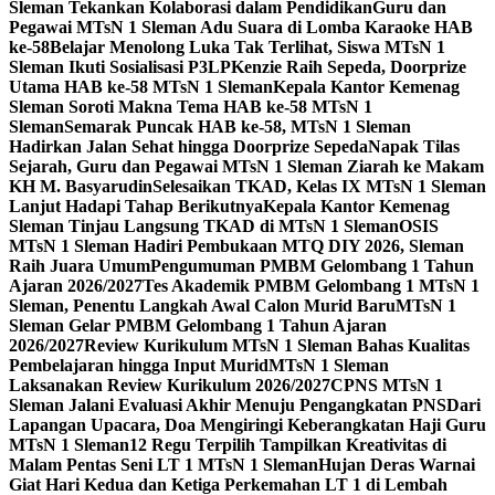
Sleman Tekankan Kolaborasi dalam Pendidikan
Guru dan
Pegawai MTsN 1 Sleman Adu Suara di Lomba Karaoke HAB
ke-58
Belajar Menolong Luka Tak Terlihat, Siswa MTsN 1
Sleman Ikuti Sosialisasi P3LP
Kenzie Raih Sepeda, Doorprize
Utama HAB ke-58 MTsN 1 Sleman
Kepala Kantor Kemenag
Sleman Soroti Makna Tema HAB ke-58 MTsN 1
Sleman
Semarak Puncak HAB ke-58, MTsN 1 Sleman
Hadirkan Jalan Sehat hingga Doorprize Sepeda
Napak Tilas
Sejarah, Guru dan Pegawai MTsN 1 Sleman Ziarah ke Makam
KH M. Basyarudin
Selesaikan TKAD, Kelas IX MTsN 1 Sleman
Lanjut Hadapi Tahap Berikutnya
Kepala Kantor Kemenag
Sleman Tinjau Langsung TKAD di MTsN 1 Sleman
OSIS
MTsN 1 Sleman Hadiri Pembukaan MTQ DIY 2026, Sleman
Raih Juara Umum
Pengumuman PMBM Gelombang 1 Tahun
Ajaran 2026/2027
Tes Akademik PMBM Gelombang 1 MTsN 1
Sleman, Penentu Langkah Awal Calon Murid Baru
MTsN 1
Sleman Gelar PMBM Gelombang 1 Tahun Ajaran
2026/2027
Review Kurikulum MTsN 1 Sleman Bahas Kualitas
Pembelajaran hingga Input Murid
MTsN 1 Sleman
Laksanakan Review Kurikulum 2026/2027
CPNS MTsN 1
Sleman Jalani Evaluasi Akhir Menuju Pengangkatan PNS
Dari
Lapangan Upacara, Doa Mengiringi Keberangkatan Haji Guru
MTsN 1 Sleman
12 Regu Terpilih Tampilkan Kreativitas di
Malam Pentas Seni LT 1 MTsN 1 Sleman
Hujan Deras Warnai
Giat Hari Kedua dan Ketiga Perkemahan LT 1 di Lembah