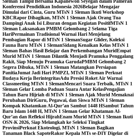
Sleman Tampil Bersama Kapanewon Seyegan dalam Pameran
Konferensi Pendidikan Indonesia 2026
Belajar Mengajar
Dimulai dari Cinta, Guru MTsN 1 Sleman Ikuti Workshop
KBC
Rapor Dibagikan, MTsN 1 Sleman Ajak Orang Tua
Dampingi Anak Isi Liburan dengan Kegiatan Positif
MTsN 1
Sleman Laksanakan PMBM Gelombang 2 Selama Tiga
Hari
Permainan Tradisional Warnai Hari Menjelang
Pembagian Rapor di MTsN 1 Sleman
Sugar Glider, Koleksi
Fauna Baru MTsN 1 Sleman
Sidang Kenaikan Kelas MTsN 1
Sleman Bahas Hasil Belajar dan Perkembangan Murid
Empat
Murid MTsN 1 Sleman Dilantik Menjadi Pramuka Penggalang
Rakit, Siap Menuju Pramuka Garuda
PMBM Gelombang 2
Segera Dibuka, MTsN 1 Sleman Matangkan Persiapan
Panitia
Jumat Jadi Hari PMPZI, MTsN 1 Sleman Perkuat
Budaya Kerja Berintegritas
Adu Presisi Roket Air Warnai
Classmeeting MTsN 1 Sleman
Mencari Suara Terbaik, MTsN 1
Sleman Gelar Lomba Paduan Suara Antar Kelas
Pengajian
Tahun Baru Hijriah di MTsN 1 Sleman Ajak Murid Memaknai
Perubahan Diri
Guru, Pegawai, dan Siswa MTsN 1 Sleman
Kompak Khatamkan Al-Qur’an Sambut 1448 H
Sambut Tahun
Baru Islam 1448 H, MTsN 1 Sleman Gelar Khataman Al-
Qur’an dan Refleksi Hijrah
Enam Murid MTsN 1 Sleman Ikuti
OSN-K 2026, Siap Melangkah ke Seleksi Tingkat
Provinsi
Perkuat Ekoteologi, MTsN 1 Sleman Bagikan
Tanaman Black Sapote
Rakor Kepala MTs se-DIY Digelar di