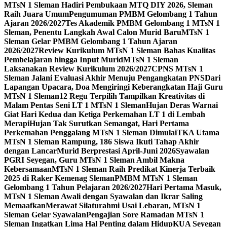
MTsN 1 Sleman Hadiri Pembukaan MTQ DIY 2026, Sleman
Raih Juara Umum
Pengumuman PMBM Gelombang 1 Tahun
Ajaran 2026/2027
Tes Akademik PMBM Gelombang 1 MTsN 1
Sleman, Penentu Langkah Awal Calon Murid Baru
MTsN 1
Sleman Gelar PMBM Gelombang 1 Tahun Ajaran
2026/2027
Review Kurikulum MTsN 1 Sleman Bahas Kualitas
Pembelajaran hingga Input Murid
MTsN 1 Sleman
Laksanakan Review Kurikulum 2026/2027
CPNS MTsN 1
Sleman Jalani Evaluasi Akhir Menuju Pengangkatan PNS
Dari
Lapangan Upacara, Doa Mengiringi Keberangkatan Haji Guru
MTsN 1 Sleman
12 Regu Terpilih Tampilkan Kreativitas di
Malam Pentas Seni LT 1 MTsN 1 Sleman
Hujan Deras Warnai
Giat Hari Kedua dan Ketiga Perkemahan LT 1 di Lembah
Merapi
Hujan Tak Surutkan Semangat, Hari Pertama
Perkemahan Penggalang MTsN 1 Sleman Dimulai
TKA Utama
MTsN 1 Sleman Rampung, 186 Siswa Ikuti Tahap Akhir
dengan Lancar
Murid Berprestasi April-Juni 2026
Syawalan
PGRI Seyegan, Guru MTsN 1 Sleman Ambil Makna
Kebersamaan
MTsN 1 Sleman Raih Predikat Kinerja Terbaik
2025 di Raker Kemenag Sleman
PMBM MTsN 1 Sleman
Gelombang 1 Tahun Pelajaran 2026/2027
Hari Pertama Masuk,
MTsN 1 Sleman Awali dengan Syawalan dan Ikrar Saling
Memaafkan
Merawat Silaturahmi Usai Lebaran, MTsN 1
Sleman Gelar Syawalan
Pengajian Sore Ramadan MTsN 1
Sleman Ingatkan Lima Hal Penting dalam Hidup
KUA Seyegan