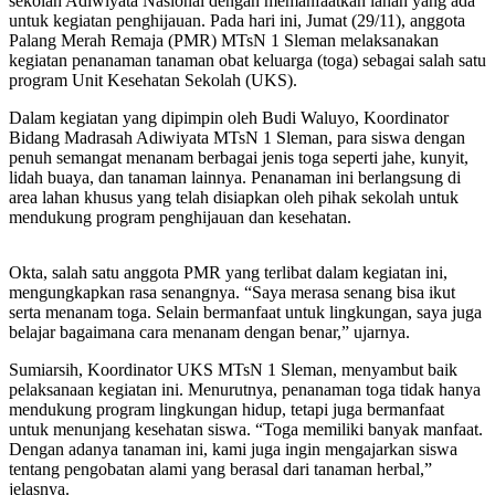
sekolah Adiwiyata Nasional dengan memanfaatkan lahan yang ada
untuk kegiatan penghijauan. Pada hari ini, Jumat (29/11), anggota
Palang Merah Remaja (PMR) MTsN 1 Sleman melaksanakan
kegiatan penanaman tanaman obat keluarga (toga) sebagai salah satu
program Unit Kesehatan Sekolah (UKS).
Dalam kegiatan yang dipimpin oleh Budi Waluyo, Koordinator
Bidang Madrasah Adiwiyata MTsN 1 Sleman, para siswa dengan
penuh semangat menanam berbagai jenis toga seperti jahe, kunyit,
lidah buaya, dan tanaman lainnya. Penanaman ini berlangsung di
area lahan khusus yang telah disiapkan oleh pihak sekolah untuk
mendukung program penghijauan dan kesehatan.
Okta, salah satu anggota PMR yang terlibat dalam kegiatan ini,
mengungkapkan rasa senangnya. “Saya merasa senang bisa ikut
serta menanam toga. Selain bermanfaat untuk lingkungan, saya juga
belajar bagaimana cara menanam dengan benar,” ujarnya.
Sumiarsih, Koordinator UKS MTsN 1 Sleman, menyambut baik
pelaksanaan kegiatan ini. Menurutnya, penanaman toga tidak hanya
mendukung program lingkungan hidup, tetapi juga bermanfaat
untuk menunjang kesehatan siswa. “Toga memiliki banyak manfaat.
Dengan adanya tanaman ini, kami juga ingin mengajarkan siswa
tentang pengobatan alami yang berasal dari tanaman herbal,”
jelasnya.