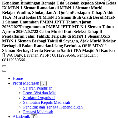
Kenalkan Bimbingan Remaja Usia Sekolah kepada Siswa Kelas
IX MTsN 1 Sleman
Ramadan di MTsN 1 Sleman: Murid
Belajar Wudhu, Sholat, dan Al-Qur’an
Persiapan Tahap Akhir
TKA, Murid Kelas IX MTsN 1 Sleman Ikuti Gladi Bersih
MTsN
1 Sleman Umumkan PMBM JPTT Tahun Ajaran
2026/2027
Pengumuman PMBM JPTT MTsN 1 Sleman Tahun
Ajaran 2026/2027
22 Calon Murid Ikuti Seleksi Tahap II
Pendaftaran Jalur Tahfidz Terpadu di MTsN 1 Sleman
OSIS
MTsN 1 Sleman Berbagi Takjil di Seyegan, Ajak Murid Belajar
Berbagi di Bulan Ramadan
Jelang Berbuka, OSIS MTsN 1
Sleman Berbagi Cerita Bersama Santri TPA Masjid Al-Kautsar
WA Only, Layanan PTSP : 08112959566, Pengaduan :
08112959566
Home
Profil Madrasah
Sejarah Pendirian
Logo, Visi dan Misi
Struktur Organisasi
Sambutan Kepala Madrasah
Pendidik dan Tenaga Kependidikan
Prestasi Madrasah
Akademik