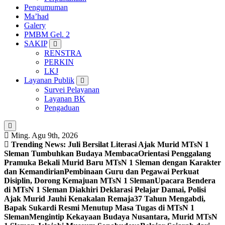
Pengumuman
Ma’had
Galery
PMBM Gel. 2
SAKIP
RENSTRA
PERKIN
LKJ
Layanan Publik
Survei Pelayanan
Layanan BK
Pengaduan
Ming. Agu 9th, 2026
Trending News:
Juli Bersilat Literasi Ajak Murid MTsN 1
Sleman Tumbuhkan Budaya Membaca
Orientasi Penggalang
Pramuka Bekali Murid Baru MTsN 1 Sleman dengan Karakter
dan Kemandirian
Pembinaan Guru dan Pegawai Perkuat
Disiplin, Dorong Kemajuan MTsN 1 Sleman
Upacara Bendera
di MTsN 1 Sleman Diakhiri Deklarasi Pelajar Damai, Polisi
Ajak Murid Jauhi Kenakalan Remaja
37 Tahun Mengabdi,
Bapak Sukardi Resmi Menutup Masa Tugas di MTsN 1
Sleman
Mengintip Kekayaan Budaya Nusantara, Murid MTsN