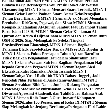
Panitia
Jumat Jadi Hari PMPZI, MTsN 1 Sleman Perkuat
Budaya Kerja Berintegritas
Adu Presisi Roket Air Warnai
Classmeeting MTsN 1 Sleman
Mencari Suara Terbaik, MTsN 1
Sleman Gelar Lomba Paduan Suara Antar Kelas
Pengajian
Tahun Baru Hijriah di MTsN 1 Sleman Ajak Murid Memaknai
Perubahan Diri
Guru, Pegawai, dan Siswa MTsN 1 Sleman
Kompak Khatamkan Al-Qur’an Sambut 1448 H
Sambut Tahun
Baru Islam 1448 H, MTsN 1 Sleman Gelar Khataman Al-
Qur’an dan Refleksi Hijrah
Enam Murid MTsN 1 Sleman Ikuti
OSN-K 2026, Siap Melangkah ke Seleksi Tingkat
Provinsi
Perkuat Ekoteologi, MTsN 1 Sleman Bagikan
Tanaman Black Sapote
Rakor Kepala MTs se-DIY Digelar di
MTsN 1 Sleman, Fokus Persiapan Tahun Ajaran Baru
Ibu
Titiek Bagikan Pengalaman Haji dalam Silaturahim Haji
MTSN 1 Sleman
Wawan Sutrisna Bagikan Pengalaman Haji
kepada Guru dan Pegawai MTsN 1 Sleman
Ragam Aksi
Ekstrakurikuler Ramaikan Akhirussanah MTsN 1
Sleman
Cahyo Yusuf Raih 100 TKAD Bahasa Inggris, Jadi
Pencetak Nilai Tertinggi di Angkatannya
Alumni MTsN 1
Sleman Serahkan Bibit Nanas Jumbo, Dukung Penguatan
Ekoteologi Madrasah
Akhirussanah Kelas IX MTsN 1 Sleman
Diwarnai Apresiasi Akademik dan Tahfid
Guru Bahasa Arab
MTsN 1 Sleman Raih Juara 3 Guru Inovatif Kabupaten
Sleman 2026
Lulus 100 Persen, murid Kelas IX MTsN 1 Sleman
Siap Melangkah ke Jenjang Berikutnya
Peringatan Hari Lahir