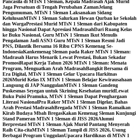
Pancasila di MTsN 1 Sleman, Kepala Madrasah Ajak Murid
Jaga Persatuan di Tengah Perubahan Zaman
Jelang
Pengumuman, MTsN 1 Sleman Laksanakan Sidang
Kelulusan
MTsN 1 Sleman Salurkan Hewan Qurban ke Sekolah
dan Warga
Prestasi Murid MTsN 1 Sleman dari Kabupaten
hingga Nasional Dapat Apresiasi Madrasah
Dari Ruang Kelas
ke Buku Nasional, Guru MTsN 1 Sleman Ikut Menulis
Pengalaman Jadi ASN
3 Guru MTsN 1 Sleman Resmi Jadi
PNS, Dilantik Bersama 16 Ribu CPNS Kemenag Se-
Indonesia
Kankemenag Sleman pada Raker MTsN 1 Sleman:
Madrasah Harus Menarik Lewat Prestasi, Bukan Sekadar
Promosi
Rapat Kerja Tahun 2026 MTsN 1 Sleman: Menata
Program, Menguatkan Arah Madrasah
Bangkit Bersama di
Era Digital, MTsN 1 Sleman Gelar Upacara Harkitnas
2026
Murid Kelas IX MTsN 1 Sleman Belajar Kewirausahaan
Langsung di JAP Nanggulan
MTsN 1 Sleman Gandeng
Puskesmas Seyegan untuk Skrining Kesehatan murid
Lewat
Buku Puisi Pramuka, MTsN 1 Sleman Dapat Penghargaan
Literasi Nasional
Pra Raker MTsN 1 Sleman Digelar, Bahas
Arah Prestasi Madrasah
Bregada MTsN 1 Sleman Ramaikan
Kirab Budaya Mbah Bregas
Kakan Kemenag Sleman Kunjungi
Stand Pameran MTsN 1 Sleman di JISS 2026
Alumni
Berprestasi MTsN 1 Sleman Ajak Murid Pantang Menyerah
Raih Cita-cita
MTsN 1 Sleman Tampil di JISS 2026, Usung
Berbagai Program Unggulan
Upacara Hardiknas di MTsN 1