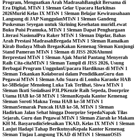
Program, Menguatkan Arah Madrasah
Bangkit Bersama di
Era Digital, MTsN 1 Sleman Gelar Upacara Harkitnas
2026
Murid Kelas IX MTsN 1 Sleman Belajar Kewirausahaan
Langsung di JAP Nanggulan
MTsN 1 Sleman Gandeng
Puskesmas Seyegan untuk Skrining Kesehatan murid
Lewat
Buku Puisi Pramuka, MTsN 1 Sleman Dapat Penghargaan
Literasi Nasional
Pra Raker MTsN 1 Sleman Digelar, Bahas
Arah Prestasi Madrasah
Bregada MTsN 1 Sleman Ramaikan
Kirab Budaya Mbah Bregas
Kakan Kemenag Sleman Kunjungi
Stand Pameran MTsN 1 Sleman di JISS 2026
Alumni
Berprestasi MTsN 1 Sleman Ajak Murid Pantang Menyerah
Raih Cita-cita
MTsN 1 Sleman Tampil di JISS 2026, Usung
Berbagai Program Unggulan
Upacara Hardiknas di MTsN 1
Sleman Tekankan Kolaborasi dalam Pendidikan
Guru dan
Pegawai MTsN 1 Sleman Adu Suara di Lomba Karaoke HAB
ke-58
Belajar Menolong Luka Tak Terlihat, Siswa MTsN 1
Sleman Ikuti Sosialisasi P3LP
Kenzie Raih Sepeda, Doorprize
Utama HAB ke-58 MTsN 1 Sleman
Kepala Kantor Kemenag
Sleman Soroti Makna Tema HAB ke-58 MTsN 1
Sleman
Semarak Puncak HAB ke-58, MTsN 1 Sleman
Hadirkan Jalan Sehat hingga Doorprize Sepeda
Napak Tilas
Sejarah, Guru dan Pegawai MTsN 1 Sleman Ziarah ke Makam
KH M. Basyarudin
Selesaikan TKAD, Kelas IX MTsN 1 Sleman
Lanjut Hadapi Tahap Berikutnya
Kepala Kantor Kemenag
Sleman Tinjau Langsung TKAD di MTsN 1 Sleman
OSIS