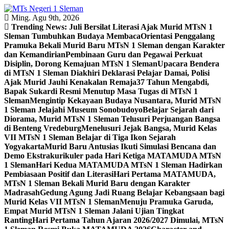
Skip
to
Ming. Agu 9th, 2026
content
Trending News:
Juli Bersilat Literasi Ajak Murid MTsN 1
Sleman Tumbuhkan Budaya Membaca
Orientasi Penggalang
Pramuka Bekali Murid Baru MTsN 1 Sleman dengan Karakter
dan Kemandirian
Pembinaan Guru dan Pegawai Perkuat
Disiplin, Dorong Kemajuan MTsN 1 Sleman
Upacara Bendera
di MTsN 1 Sleman Diakhiri Deklarasi Pelajar Damai, Polisi
Ajak Murid Jauhi Kenakalan Remaja
37 Tahun Mengabdi,
Bapak Sukardi Resmi Menutup Masa Tugas di MTsN 1
Sleman
Mengintip Kekayaan Budaya Nusantara, Murid MTsN
1 Sleman Jelajahi Museum Sonobudoyo
Belajar Sejarah dari
Diorama, Murid MTsN 1 Sleman Telusuri Perjuangan Bangsa
di Benteng Vredeburg
Menelusuri Jejak Bangsa, Murid Kelas
VII MTsN 1 Sleman Belajar di Tiga Ikon Sejarah
Yogyakarta
Murid Baru Antusias Ikuti Simulasi Bencana dan
Demo Ekstrakurikuler pada Hari Ketiga MATAMUDA MTsN
1 Sleman
Hari Kedua MATAMUDA MTsN 1 Sleman Hadirkan
Pembiasaan Positif dan Literasi
Hari Pertama MATAMUDA,
MTsN 1 Sleman Bekali Murid Baru dengan Karakter
Madrasah
Gedung Agung Jadi Ruang Belajar Kebangsaan bagi
Murid Kelas VII MTsN 1 Sleman
Menuju Pramuka Garuda,
Empat Murid MTsN 1 Sleman Jalani Ujian Tingkat
Ranting
Hari Pertama Tahun Ajaran 2026/2027 Dimulai, MTsN