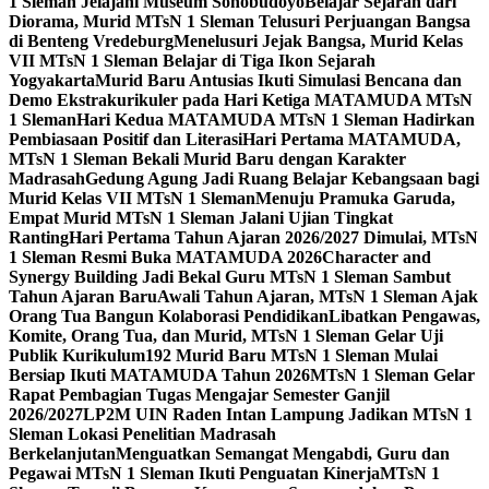
1 Sleman Jelajahi Museum Sonobudoyo
Belajar Sejarah dari
Diorama, Murid MTsN 1 Sleman Telusuri Perjuangan Bangsa
di Benteng Vredeburg
Menelusuri Jejak Bangsa, Murid Kelas
VII MTsN 1 Sleman Belajar di Tiga Ikon Sejarah
Yogyakarta
Murid Baru Antusias Ikuti Simulasi Bencana dan
Demo Ekstrakurikuler pada Hari Ketiga MATAMUDA MTsN
1 Sleman
Hari Kedua MATAMUDA MTsN 1 Sleman Hadirkan
Pembiasaan Positif dan Literasi
Hari Pertama MATAMUDA,
MTsN 1 Sleman Bekali Murid Baru dengan Karakter
Madrasah
Gedung Agung Jadi Ruang Belajar Kebangsaan bagi
Murid Kelas VII MTsN 1 Sleman
Menuju Pramuka Garuda,
Empat Murid MTsN 1 Sleman Jalani Ujian Tingkat
Ranting
Hari Pertama Tahun Ajaran 2026/2027 Dimulai, MTsN
1 Sleman Resmi Buka MATAMUDA 2026
Character and
Synergy Building Jadi Bekal Guru MTsN 1 Sleman Sambut
Tahun Ajaran Baru
Awali Tahun Ajaran, MTsN 1 Sleman Ajak
Orang Tua Bangun Kolaborasi Pendidikan
Libatkan Pengawas,
Komite, Orang Tua, dan Murid, MTsN 1 Sleman Gelar Uji
Publik Kurikulum
192 Murid Baru MTsN 1 Sleman Mulai
Bersiap Ikuti MATAMUDA Tahun 2026
MTsN 1 Sleman Gelar
Rapat Pembagian Tugas Mengajar Semester Ganjil
2026/2027
LP2M UIN Raden Intan Lampung Jadikan MTsN 1
Sleman Lokasi Penelitian Madrasah
Berkelanjutan
Menguatkan Semangat Mengabdi, Guru dan
Pegawai MTsN 1 Sleman Ikuti Penguatan Kinerja
MTsN 1