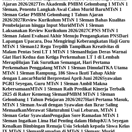
Ajaran 2026/2027
Tes Akademik PMBM Gelombang 1 MTsN 1
Sleman, Penentu Langkah Awal Calon Murid Baru
MTsN 1
Sleman Gelar PMBM Gelombang 1 Tahun Ajaran
2026/2027
Review Kurikulum MTsN 1 Sleman Bahas Kualitas
Pembelajaran hingga Input Murid
MTsN 1 Sleman
Laksanakan Review Kurikulum 2026/2027
CPNS MTsN 1
Sleman Jalani Evaluasi Akhir Menuju Pengangkatan PNS
Dari
Lapangan Upacara, Doa Mengiringi Keberangkatan Haji Guru
MTsN 1 Sleman
12 Regu Terpilih Tampilkan Kreativitas di
Malam Pentas Seni LT 1 MTsN 1 Sleman
Hujan Deras Warnai
Giat Hari Kedua dan Ketiga Perkemahan LT 1 di Lembah
Merapi
Hujan Tak Surutkan Semangat, Hari Pertama
Perkemahan Penggalang MTsN 1 Sleman Dimulai
TKA Utama
MTsN 1 Sleman Rampung, 186 Siswa Ikuti Tahap Akhir
dengan Lancar
Murid Berprestasi April-Juni 2026
Syawalan
PGRI Seyegan, Guru MTsN 1 Sleman Ambil Makna
Kebersamaan
MTsN 1 Sleman Raih Predikat Kinerja Terbaik
2025 di Raker Kemenag Sleman
PMBM MTsN 1 Sleman
Gelombang 1 Tahun Pelajaran 2026/2027
Hari Pertama Masuk,
MTsN 1 Sleman Awali dengan Syawalan dan Ikrar Saling
Memaafkan
Merawat Silaturahmi Usai Lebaran, MTsN 1
Sleman Gelar Syawalan
Pengajian Sore Ramadan MTsN 1
Sleman Ingatkan Lima Hal Penting dalam Hidup
KUA Seyegan
Kenalkan Bimbingan Remaja Usia Sekolah kepada Siswa Kelas
IX MTsN 1 Sleman
Ramadan di MTsN 1 Sleman: Murid