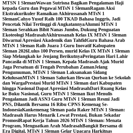
MTSN 1 Sleman
Wawan Sutrisna Bagikan Pengalaman Haji
kepada Guru dan Pegawai MTsN 1 Sleman
Ragam Aksi
Ekstrakurikuler Ramaikan Akhirussanah MTsN 1
Sleman
Cahyo Yusuf Raih 100 TKAD Bahasa Inggris, Jadi
Pencetak Nilai Tertinggi di Angkatannya
Alumni MTsN 1
Sleman Serahkan Bibit Nanas Jumbo, Dukung Penguatan
Ekoteologi Madrasah
Akhirussanah Kelas IX MTsN 1 Sleman
Diwarnai Apresiasi Akademik dan Tahfid
Guru Bahasa Arab
MTsN 1 Sleman Raih Juara 3 Guru Inovatif Kabupaten
Sleman 2026
Lulus 100 Persen, murid Kelas IX MTsN 1 Sleman
Siap Melangkah ke Jenjang Berikutnya
Peringatan Hari Lahir
Pancasila di MTsN 1 Sleman, Kepala Madrasah Ajak Murid
Jaga Persatuan di Tengah Perubahan Zaman
Jelang
Pengumuman, MTsN 1 Sleman Laksanakan Sidang
Kelulusan
MTsN 1 Sleman Salurkan Hewan Qurban ke Sekolah
dan Warga
Prestasi Murid MTsN 1 Sleman dari Kabupaten
hingga Nasional Dapat Apresiasi Madrasah
Dari Ruang Kelas
ke Buku Nasional, Guru MTsN 1 Sleman Ikut Menulis
Pengalaman Jadi ASN
3 Guru MTsN 1 Sleman Resmi Jadi
PNS, Dilantik Bersama 16 Ribu CPNS Kemenag Se-
Indonesia
Kankemenag Sleman pada Raker MTsN 1 Sleman:
Madrasah Harus Menarik Lewat Prestasi, Bukan Sekadar
Promosi
Rapat Kerja Tahun 2026 MTsN 1 Sleman: Menata
Program, Menguatkan Arah Madrasah
Bangkit Bersama di
Era Digital, MTsN 1 Sleman Gelar Upacara Harkitnas