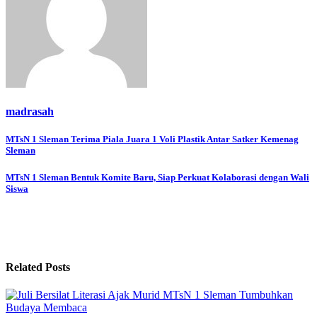
madrasah
Navigasi
MTsN 1 Sleman Terima Piala Juara 1 Voli Plastik Antar Satker Kemenag
Sleman
pos
MTsN 1 Sleman Bentuk Komite Baru, Siap Perkuat Kolaborasi dengan Wali
Siswa
Related Posts