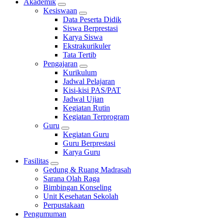
Akademik
Kesiswaan
Data Peserta Didik
Siswa Berprestasi
Karya Siswa
Ekstrakurikuler
Tata Tertib
Pengajaran
Kurikulum
Jadwal Pelajaran
Kisi-kisi PAS/PAT
Jadwal Ujian
Kegiatan Rutin
Kegiatan Terprogram
Guru
Kegiatan Guru
Guru Berprestasi
Karya Guru
Fasilitas
Gedung & Ruang Madrasah
Sarana Olah Raga
Bimbingan Konseling
Unit Kesehatan Sekolah
Perpustakaan
Pengumuman