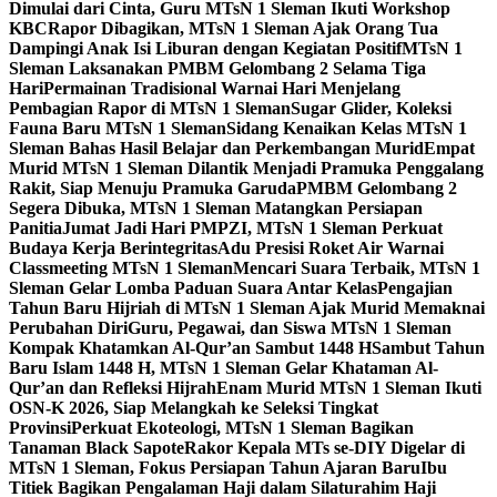
Dimulai dari Cinta, Guru MTsN 1 Sleman Ikuti Workshop
KBC
Rapor Dibagikan, MTsN 1 Sleman Ajak Orang Tua
Dampingi Anak Isi Liburan dengan Kegiatan Positif
MTsN 1
Sleman Laksanakan PMBM Gelombang 2 Selama Tiga
Hari
Permainan Tradisional Warnai Hari Menjelang
Pembagian Rapor di MTsN 1 Sleman
Sugar Glider, Koleksi
Fauna Baru MTsN 1 Sleman
Sidang Kenaikan Kelas MTsN 1
Sleman Bahas Hasil Belajar dan Perkembangan Murid
Empat
Murid MTsN 1 Sleman Dilantik Menjadi Pramuka Penggalang
Rakit, Siap Menuju Pramuka Garuda
PMBM Gelombang 2
Segera Dibuka, MTsN 1 Sleman Matangkan Persiapan
Panitia
Jumat Jadi Hari PMPZI, MTsN 1 Sleman Perkuat
Budaya Kerja Berintegritas
Adu Presisi Roket Air Warnai
Classmeeting MTsN 1 Sleman
Mencari Suara Terbaik, MTsN 1
Sleman Gelar Lomba Paduan Suara Antar Kelas
Pengajian
Tahun Baru Hijriah di MTsN 1 Sleman Ajak Murid Memaknai
Perubahan Diri
Guru, Pegawai, dan Siswa MTsN 1 Sleman
Kompak Khatamkan Al-Qur’an Sambut 1448 H
Sambut Tahun
Baru Islam 1448 H, MTsN 1 Sleman Gelar Khataman Al-
Qur’an dan Refleksi Hijrah
Enam Murid MTsN 1 Sleman Ikuti
OSN-K 2026, Siap Melangkah ke Seleksi Tingkat
Provinsi
Perkuat Ekoteologi, MTsN 1 Sleman Bagikan
Tanaman Black Sapote
Rakor Kepala MTs se-DIY Digelar di
MTsN 1 Sleman, Fokus Persiapan Tahun Ajaran Baru
Ibu
Titiek Bagikan Pengalaman Haji dalam Silaturahim Haji