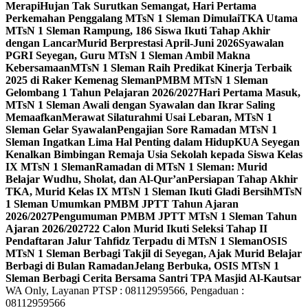
Merapi
Hujan Tak Surutkan Semangat, Hari Pertama
Perkemahan Penggalang MTsN 1 Sleman Dimulai
TKA Utama
MTsN 1 Sleman Rampung, 186 Siswa Ikuti Tahap Akhir
dengan Lancar
Murid Berprestasi April-Juni 2026
Syawalan
PGRI Seyegan, Guru MTsN 1 Sleman Ambil Makna
Kebersamaan
MTsN 1 Sleman Raih Predikat Kinerja Terbaik
2025 di Raker Kemenag Sleman
PMBM MTsN 1 Sleman
Gelombang 1 Tahun Pelajaran 2026/2027
Hari Pertama Masuk,
MTsN 1 Sleman Awali dengan Syawalan dan Ikrar Saling
Memaafkan
Merawat Silaturahmi Usai Lebaran, MTsN 1
Sleman Gelar Syawalan
Pengajian Sore Ramadan MTsN 1
Sleman Ingatkan Lima Hal Penting dalam Hidup
KUA Seyegan
Kenalkan Bimbingan Remaja Usia Sekolah kepada Siswa Kelas
IX MTsN 1 Sleman
Ramadan di MTsN 1 Sleman: Murid
Belajar Wudhu, Sholat, dan Al-Qur’an
Persiapan Tahap Akhir
TKA, Murid Kelas IX MTsN 1 Sleman Ikuti Gladi Bersih
MTsN
1 Sleman Umumkan PMBM JPTT Tahun Ajaran
2026/2027
Pengumuman PMBM JPTT MTsN 1 Sleman Tahun
Ajaran 2026/2027
22 Calon Murid Ikuti Seleksi Tahap II
Pendaftaran Jalur Tahfidz Terpadu di MTsN 1 Sleman
OSIS
MTsN 1 Sleman Berbagi Takjil di Seyegan, Ajak Murid Belajar
Berbagi di Bulan Ramadan
Jelang Berbuka, OSIS MTsN 1
Sleman Berbagi Cerita Bersama Santri TPA Masjid Al-Kautsar
WA Only, Layanan PTSP : 08112959566, Pengaduan :
08112959566