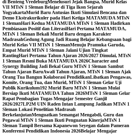
di Benteng Vredeburg
Menelusuri Jejak Bangsa, Murid Kelas
VII MTsN 1 Sleman Belajar di Tiga Ikon Sejarah
Yogyakarta
Murid Baru Antusias Ikuti Simulasi Bencana dan
Demo Ekstrakurikuler pada Hari Ketiga MATAMUDA MTsN
1 Sleman
Hari Kedua MATAMUDA MTsN 1 Sleman Hadirkan
Pembiasaan Positif dan Literasi
Hari Pertama MATAMUDA,
MTsN 1 Sleman Bekali Murid Baru dengan Karakter
Madrasah
Gedung Agung Jadi Ruang Belajar Kebangsaan bagi
Murid Kelas VII MTsN 1 Sleman
Menuju Pramuka Garuda,
Empat Murid MTsN 1 Sleman Jalani Ujian Tingkat
Ranting
Hari Pertama Tahun Ajaran 2026/2027 Dimulai, MTsN
1 Sleman Resmi Buka MATAMUDA 2026
Character and
Synergy Building Jadi Bekal Guru MTsN 1 Sleman Sambut
Tahun Ajaran Baru
Awali Tahun Ajaran, MTsN 1 Sleman Ajak
Orang Tua Bangun Kolaborasi Pendidikan
Libatkan Pengawas,
Komite, Orang Tua, dan Murid, MTsN 1 Sleman Gelar Uji
Publik Kurikulum
192 Murid Baru MTsN 1 Sleman Mulai
Bersiap Ikuti MATAMUDA Tahun 2026
MTsN 1 Sleman Gelar
Rapat Pembagian Tugas Mengajar Semester Ganjil
2026/2027
LP2M UIN Raden Intan Lampung Jadikan MTsN 1
Sleman Lokasi Penelitian Madrasah
Berkelanjutan
Menguatkan Semangat Mengabdi, Guru dan
Pegawai MTsN 1 Sleman Ikuti Penguatan Kinerja
MTsN 1
Sleman Tampil Bersama Kapanewon Seyegan dalam Pameran
Konferensi Pendidikan Indonesia 2026
Belajar Mengajar