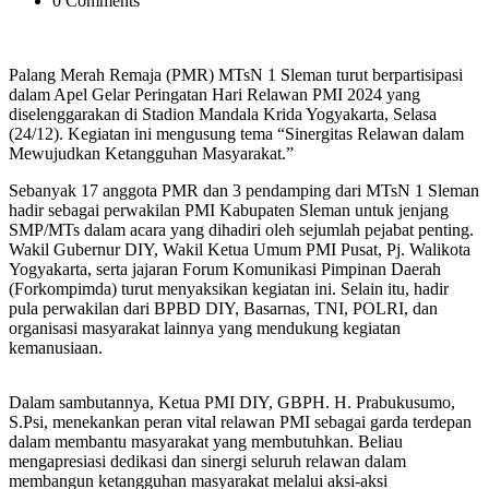
0 Comments
Palang Merah Remaja (PMR) MTsN 1 Sleman turut berpartisipasi
dalam Apel Gelar Peringatan Hari Relawan PMI 2024 yang
diselenggarakan di Stadion Mandala Krida Yogyakarta, Selasa
(24/12). Kegiatan ini mengusung tema “Sinergitas Relawan dalam
Mewujudkan Ketangguhan Masyarakat.”
Sebanyak 17 anggota PMR dan 3 pendamping dari MTsN 1 Sleman
hadir sebagai perwakilan PMI Kabupaten Sleman untuk jenjang
SMP/MTs dalam acara yang dihadiri oleh sejumlah pejabat penting.
Wakil Gubernur DIY, Wakil Ketua Umum PMI Pusat, Pj. Walikota
Yogyakarta, serta jajaran Forum Komunikasi Pimpinan Daerah
(Forkompimda) turut menyaksikan kegiatan ini. Selain itu, hadir
pula perwakilan dari BPBD DIY, Basarnas, TNI, POLRI, dan
organisasi masyarakat lainnya yang mendukung kegiatan
kemanusiaan.
Dalam sambutannya, Ketua PMI DIY, GBPH. H. Prabukusumo,
S.Psi, menekankan peran vital relawan PMI sebagai garda terdepan
dalam membantu masyarakat yang membutuhkan. Beliau
mengapresiasi dedikasi dan sinergi seluruh relawan dalam
membangun ketangguhan masyarakat melalui aksi-aksi