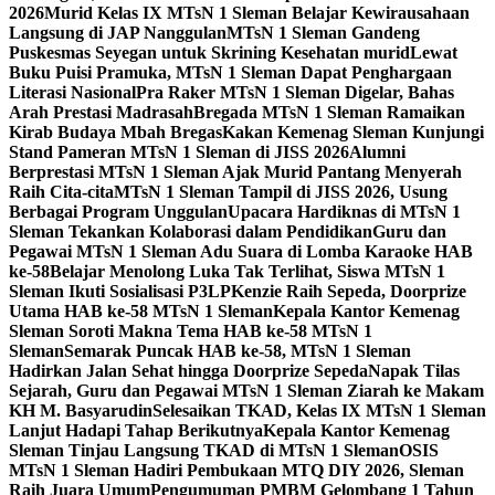
2026
Murid Kelas IX MTsN 1 Sleman Belajar Kewirausahaan
Langsung di JAP Nanggulan
MTsN 1 Sleman Gandeng
Puskesmas Seyegan untuk Skrining Kesehatan murid
Lewat
Buku Puisi Pramuka, MTsN 1 Sleman Dapat Penghargaan
Literasi Nasional
Pra Raker MTsN 1 Sleman Digelar, Bahas
Arah Prestasi Madrasah
Bregada MTsN 1 Sleman Ramaikan
Kirab Budaya Mbah Bregas
Kakan Kemenag Sleman Kunjungi
Stand Pameran MTsN 1 Sleman di JISS 2026
Alumni
Berprestasi MTsN 1 Sleman Ajak Murid Pantang Menyerah
Raih Cita-cita
MTsN 1 Sleman Tampil di JISS 2026, Usung
Berbagai Program Unggulan
Upacara Hardiknas di MTsN 1
Sleman Tekankan Kolaborasi dalam Pendidikan
Guru dan
Pegawai MTsN 1 Sleman Adu Suara di Lomba Karaoke HAB
ke-58
Belajar Menolong Luka Tak Terlihat, Siswa MTsN 1
Sleman Ikuti Sosialisasi P3LP
Kenzie Raih Sepeda, Doorprize
Utama HAB ke-58 MTsN 1 Sleman
Kepala Kantor Kemenag
Sleman Soroti Makna Tema HAB ke-58 MTsN 1
Sleman
Semarak Puncak HAB ke-58, MTsN 1 Sleman
Hadirkan Jalan Sehat hingga Doorprize Sepeda
Napak Tilas
Sejarah, Guru dan Pegawai MTsN 1 Sleman Ziarah ke Makam
KH M. Basyarudin
Selesaikan TKAD, Kelas IX MTsN 1 Sleman
Lanjut Hadapi Tahap Berikutnya
Kepala Kantor Kemenag
Sleman Tinjau Langsung TKAD di MTsN 1 Sleman
OSIS
MTsN 1 Sleman Hadiri Pembukaan MTQ DIY 2026, Sleman
Raih Juara Umum
Pengumuman PMBM Gelombang 1 Tahun