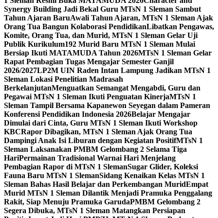
1 Sleman Resmi Buka MATAMUDA 2026
Character and
Synergy Building Jadi Bekal Guru MTsN 1 Sleman Sambut
Tahun Ajaran Baru
Awali Tahun Ajaran, MTsN 1 Sleman Ajak
Orang Tua Bangun Kolaborasi Pendidikan
Libatkan Pengawas,
Komite, Orang Tua, dan Murid, MTsN 1 Sleman Gelar Uji
Publik Kurikulum
192 Murid Baru MTsN 1 Sleman Mulai
Bersiap Ikuti MATAMUDA Tahun 2026
MTsN 1 Sleman Gelar
Rapat Pembagian Tugas Mengajar Semester Ganjil
2026/2027
LP2M UIN Raden Intan Lampung Jadikan MTsN 1
Sleman Lokasi Penelitian Madrasah
Berkelanjutan
Menguatkan Semangat Mengabdi, Guru dan
Pegawai MTsN 1 Sleman Ikuti Penguatan Kinerja
MTsN 1
Sleman Tampil Bersama Kapanewon Seyegan dalam Pameran
Konferensi Pendidikan Indonesia 2026
Belajar Mengajar
Dimulai dari Cinta, Guru MTsN 1 Sleman Ikuti Workshop
KBC
Rapor Dibagikan, MTsN 1 Sleman Ajak Orang Tua
Dampingi Anak Isi Liburan dengan Kegiatan Positif
MTsN 1
Sleman Laksanakan PMBM Gelombang 2 Selama Tiga
Hari
Permainan Tradisional Warnai Hari Menjelang
Pembagian Rapor di MTsN 1 Sleman
Sugar Glider, Koleksi
Fauna Baru MTsN 1 Sleman
Sidang Kenaikan Kelas MTsN 1
Sleman Bahas Hasil Belajar dan Perkembangan Murid
Empat
Murid MTsN 1 Sleman Dilantik Menjadi Pramuka Penggalang
Rakit, Siap Menuju Pramuka Garuda
PMBM Gelombang 2
Segera Dibuka, MTsN 1 Sleman Matangkan Persiapan