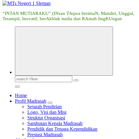
“INTAN MUTIARAKU” (INsan TAqwa berimaN, Mandiri, Unggul,
Terampil, Inovatif, berAkhlak mulia dan RAmah lingKUngan
Search
for:
Home
Profil Madrasah
Sejarah Pendirian
Logo, Visi dan Misi
Struktur Organisasi
Sambutan Kepala Madrasah
Pendidik dan Tenaga Kependidikan
Prestasi Madrasah