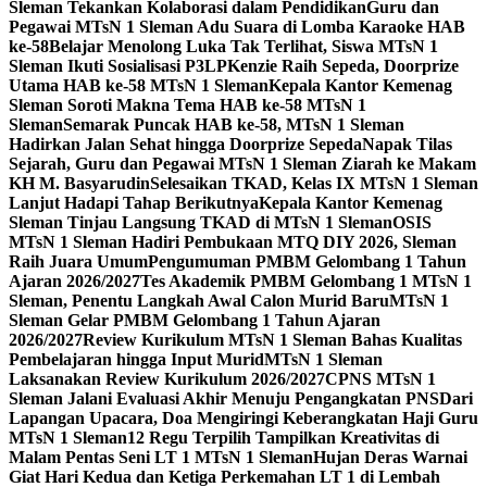
Sleman Tekankan Kolaborasi dalam Pendidikan
Guru dan
Pegawai MTsN 1 Sleman Adu Suara di Lomba Karaoke HAB
ke-58
Belajar Menolong Luka Tak Terlihat, Siswa MTsN 1
Sleman Ikuti Sosialisasi P3LP
Kenzie Raih Sepeda, Doorprize
Utama HAB ke-58 MTsN 1 Sleman
Kepala Kantor Kemenag
Sleman Soroti Makna Tema HAB ke-58 MTsN 1
Sleman
Semarak Puncak HAB ke-58, MTsN 1 Sleman
Hadirkan Jalan Sehat hingga Doorprize Sepeda
Napak Tilas
Sejarah, Guru dan Pegawai MTsN 1 Sleman Ziarah ke Makam
KH M. Basyarudin
Selesaikan TKAD, Kelas IX MTsN 1 Sleman
Lanjut Hadapi Tahap Berikutnya
Kepala Kantor Kemenag
Sleman Tinjau Langsung TKAD di MTsN 1 Sleman
OSIS
MTsN 1 Sleman Hadiri Pembukaan MTQ DIY 2026, Sleman
Raih Juara Umum
Pengumuman PMBM Gelombang 1 Tahun
Ajaran 2026/2027
Tes Akademik PMBM Gelombang 1 MTsN 1
Sleman, Penentu Langkah Awal Calon Murid Baru
MTsN 1
Sleman Gelar PMBM Gelombang 1 Tahun Ajaran
2026/2027
Review Kurikulum MTsN 1 Sleman Bahas Kualitas
Pembelajaran hingga Input Murid
MTsN 1 Sleman
Laksanakan Review Kurikulum 2026/2027
CPNS MTsN 1
Sleman Jalani Evaluasi Akhir Menuju Pengangkatan PNS
Dari
Lapangan Upacara, Doa Mengiringi Keberangkatan Haji Guru
MTsN 1 Sleman
12 Regu Terpilih Tampilkan Kreativitas di
Malam Pentas Seni LT 1 MTsN 1 Sleman
Hujan Deras Warnai
Giat Hari Kedua dan Ketiga Perkemahan LT 1 di Lembah