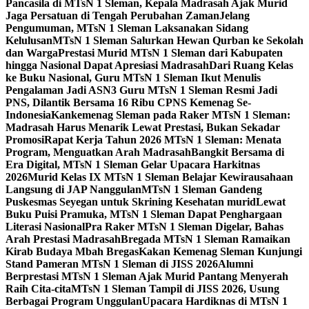
Pancasila di MTsN 1 Sleman, Kepala Madrasah Ajak Murid
Jaga Persatuan di Tengah Perubahan Zaman
Jelang
Pengumuman, MTsN 1 Sleman Laksanakan Sidang
Kelulusan
MTsN 1 Sleman Salurkan Hewan Qurban ke Sekolah
dan Warga
Prestasi Murid MTsN 1 Sleman dari Kabupaten
hingga Nasional Dapat Apresiasi Madrasah
Dari Ruang Kelas
ke Buku Nasional, Guru MTsN 1 Sleman Ikut Menulis
Pengalaman Jadi ASN
3 Guru MTsN 1 Sleman Resmi Jadi
PNS, Dilantik Bersama 16 Ribu CPNS Kemenag Se-
Indonesia
Kankemenag Sleman pada Raker MTsN 1 Sleman:
Madrasah Harus Menarik Lewat Prestasi, Bukan Sekadar
Promosi
Rapat Kerja Tahun 2026 MTsN 1 Sleman: Menata
Program, Menguatkan Arah Madrasah
Bangkit Bersama di
Era Digital, MTsN 1 Sleman Gelar Upacara Harkitnas
2026
Murid Kelas IX MTsN 1 Sleman Belajar Kewirausahaan
Langsung di JAP Nanggulan
MTsN 1 Sleman Gandeng
Puskesmas Seyegan untuk Skrining Kesehatan murid
Lewat
Buku Puisi Pramuka, MTsN 1 Sleman Dapat Penghargaan
Literasi Nasional
Pra Raker MTsN 1 Sleman Digelar, Bahas
Arah Prestasi Madrasah
Bregada MTsN 1 Sleman Ramaikan
Kirab Budaya Mbah Bregas
Kakan Kemenag Sleman Kunjungi
Stand Pameran MTsN 1 Sleman di JISS 2026
Alumni
Berprestasi MTsN 1 Sleman Ajak Murid Pantang Menyerah
Raih Cita-cita
MTsN 1 Sleman Tampil di JISS 2026, Usung
Berbagai Program Unggulan
Upacara Hardiknas di MTsN 1