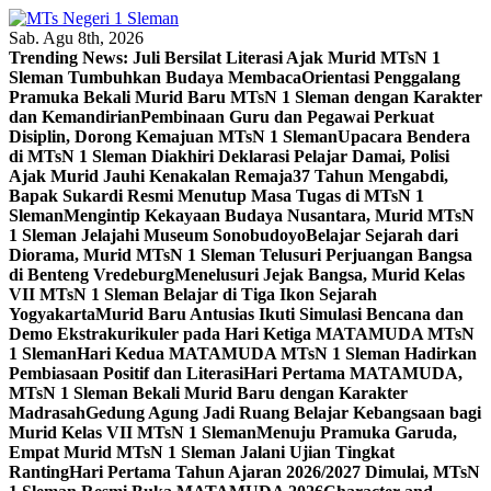
Skip
to
Sab. Agu 8th, 2026
content
Trending News:
Juli Bersilat Literasi Ajak Murid MTsN 1
Sleman Tumbuhkan Budaya Membaca
Orientasi Penggalang
Pramuka Bekali Murid Baru MTsN 1 Sleman dengan Karakter
dan Kemandirian
Pembinaan Guru dan Pegawai Perkuat
Disiplin, Dorong Kemajuan MTsN 1 Sleman
Upacara Bendera
di MTsN 1 Sleman Diakhiri Deklarasi Pelajar Damai, Polisi
Ajak Murid Jauhi Kenakalan Remaja
37 Tahun Mengabdi,
Bapak Sukardi Resmi Menutup Masa Tugas di MTsN 1
Sleman
Mengintip Kekayaan Budaya Nusantara, Murid MTsN
1 Sleman Jelajahi Museum Sonobudoyo
Belajar Sejarah dari
Diorama, Murid MTsN 1 Sleman Telusuri Perjuangan Bangsa
di Benteng Vredeburg
Menelusuri Jejak Bangsa, Murid Kelas
VII MTsN 1 Sleman Belajar di Tiga Ikon Sejarah
Yogyakarta
Murid Baru Antusias Ikuti Simulasi Bencana dan
Demo Ekstrakurikuler pada Hari Ketiga MATAMUDA MTsN
1 Sleman
Hari Kedua MATAMUDA MTsN 1 Sleman Hadirkan
Pembiasaan Positif dan Literasi
Hari Pertama MATAMUDA,
MTsN 1 Sleman Bekali Murid Baru dengan Karakter
Madrasah
Gedung Agung Jadi Ruang Belajar Kebangsaan bagi
Murid Kelas VII MTsN 1 Sleman
Menuju Pramuka Garuda,
Empat Murid MTsN 1 Sleman Jalani Ujian Tingkat
Ranting
Hari Pertama Tahun Ajaran 2026/2027 Dimulai, MTsN