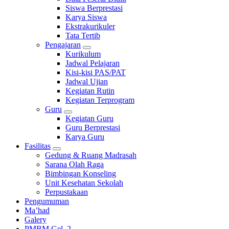
Siswa Berprestasi
Karya Siswa
Ekstrakurikuler
Tata Tertib
Pengajaran
Kurikulum
Jadwal Pelajaran
Kisi-kisi PAS/PAT
Jadwal Ujian
Kegiatan Rutin
Kegiatan Terprogram
Guru
Kegiatan Guru
Guru Berprestasi
Karya Guru
Fasilitas
Gedung & Ruang Madrasah
Sarana Olah Raga
Bimbingan Konseling
Unit Kesehatan Sekolah
Perpustakaan
Pengumuman
Ma’had
Galery
PMBM Gel. 2