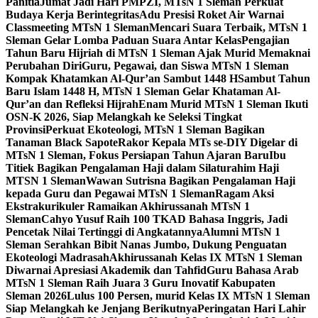
Panitia
Jumat Jadi Hari PMPZI, MTsN 1 Sleman Perkuat
Budaya Kerja Berintegritas
Adu Presisi Roket Air Warnai
Classmeeting MTsN 1 Sleman
Mencari Suara Terbaik, MTsN 1
Sleman Gelar Lomba Paduan Suara Antar Kelas
Pengajian
Tahun Baru Hijriah di MTsN 1 Sleman Ajak Murid Memaknai
Perubahan Diri
Guru, Pegawai, dan Siswa MTsN 1 Sleman
Kompak Khatamkan Al-Qur’an Sambut 1448 H
Sambut Tahun
Baru Islam 1448 H, MTsN 1 Sleman Gelar Khataman Al-
Qur’an dan Refleksi Hijrah
Enam Murid MTsN 1 Sleman Ikuti
OSN-K 2026, Siap Melangkah ke Seleksi Tingkat
Provinsi
Perkuat Ekoteologi, MTsN 1 Sleman Bagikan
Tanaman Black Sapote
Rakor Kepala MTs se-DIY Digelar di
MTsN 1 Sleman, Fokus Persiapan Tahun Ajaran Baru
Ibu
Titiek Bagikan Pengalaman Haji dalam Silaturahim Haji
MTSN 1 Sleman
Wawan Sutrisna Bagikan Pengalaman Haji
kepada Guru dan Pegawai MTsN 1 Sleman
Ragam Aksi
Ekstrakurikuler Ramaikan Akhirussanah MTsN 1
Sleman
Cahyo Yusuf Raih 100 TKAD Bahasa Inggris, Jadi
Pencetak Nilai Tertinggi di Angkatannya
Alumni MTsN 1
Sleman Serahkan Bibit Nanas Jumbo, Dukung Penguatan
Ekoteologi Madrasah
Akhirussanah Kelas IX MTsN 1 Sleman
Diwarnai Apresiasi Akademik dan Tahfid
Guru Bahasa Arab
MTsN 1 Sleman Raih Juara 3 Guru Inovatif Kabupaten
Sleman 2026
Lulus 100 Persen, murid Kelas IX MTsN 1 Sleman
Siap Melangkah ke Jenjang Berikutnya
Peringatan Hari Lahir