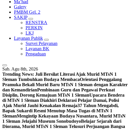
Ma’had
Galery
PMBM Gel. 2
SAKIP
RENSTRA
PERKIN
LKJ
Layanan Publik
Survei Pelayanan
Layanan BK
Pengaduan
Sab. Agu 8th, 2026
Trending News:
Juli Bersilat Literasi Ajak Murid MTsN 1
Sleman Tumbuhkan Budaya Membaca
Orientasi Penggalang
Pramuka Bekali Murid Baru MTsN 1 Sleman dengan Karakter
dan Kemandirian
Pembinaan Guru dan Pegawai Perkuat
Disiplin, Dorong Kemajuan MTsN 1 Sleman
Upacara Bendera
di MTsN 1 Sleman Diakhiri Deklarasi Pelajar Damai, Polisi
Ajak Murid Jauhi Kenakalan Remaja
37 Tahun Mengabdi,
Bapak Sukardi Resmi Menutup Masa Tugas di MTsN 1
Sleman
Mengintip Kekayaan Budaya Nusantara, Murid MTsN
1 Sleman Jelajahi Museum Sonobudoyo
Belajar Sejarah dari
Diorama, Murid MTsN 1 Sleman Telusuri Perjuangan Bangsa