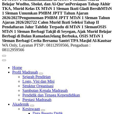
Belajar Wudhu, Sholat, dan Al-Qur’an
Persiapan Tahap Akhir
TKA, Murid Kelas IX MTsN 1 Sleman Ikuti Gladi Bersih
MTsN
1 Sleman Umumkan PMBM JPTT Tahun Ajaran
2026/2027
Pengumuman PMBM JPTT MTsN 1 Sleman Tahun
Ajaran 2026/2027
22 Calon Murid Ikuti Seleksi Tahap II
Pendaftaran Jalur Tahfidz Terpadu di MTsN 1 Sleman
OSIS
MTsN 1 Sleman Berbagi Takjil di Seyegan, Ajak Murid Belajar
Berbagi di Bulan Ramadan
Jelang Berbuka, OSIS MTsN 1
Sleman Berbagi Cerita Bersama Santri TPA Masjid Al-Kautsar
WA Only, Layanan PTSP : 08112959566, Pengaduan :
08112959566
Home
Profil Madrasah
Sejarah Pendirian
Logo, Visi dan Misi
Struktur Organisasi
Sambutan Kepala Madrasah
Pendidik dan Tenaga Kependidikan
Prestasi Madrasah
Akademik
Kesiswaan
Data Peserta Didik