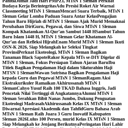
Panitia
Jumat Jadi Hari PMPZI, MTsN 1 Sleman Perkuat
Budaya Kerja Berintegritas
Adu Presisi Roket Air Warnai
Classmeeting MTsN 1 Sleman
Mencari Suara Terbaik, MTsN 1
Sleman Gelar Lomba Paduan Suara Antar Kelas
Pengajian
Tahun Baru Hijriah di MTsN 1 Sleman Ajak Murid Memaknai
Perubahan Diri
Guru, Pegawai, dan Siswa MTsN 1 Sleman
Kompak Khatamkan Al-Qur’an Sambut 1448 H
Sambut Tahun
Baru Islam 1448 H, MTsN 1 Sleman Gelar Khataman Al-
Qur’an dan Refleksi Hijrah
Enam Murid MTsN 1 Sleman Ikuti
OSN-K 2026, Siap Melangkah ke Seleksi Tingkat
Provinsi
Perkuat Ekoteologi, MTsN 1 Sleman Bagikan
Tanaman Black Sapote
Rakor Kepala MTs se-DIY Digelar di
MTsN 1 Sleman, Fokus Persiapan Tahun Ajaran Baru
Ibu
Titiek Bagikan Pengalaman Haji dalam Silaturahim Haji
MTSN 1 Sleman
Wawan Sutrisna Bagikan Pengalaman Haji
kepada Guru dan Pegawai MTsN 1 Sleman
Ragam Aksi
Ekstrakurikuler Ramaikan Akhirussanah MTsN 1
Sleman
Cahyo Yusuf Raih 100 TKAD Bahasa Inggris, Jadi
Pencetak Nilai Tertinggi di Angkatannya
Alumni MTsN 1
Sleman Serahkan Bibit Nanas Jumbo, Dukung Penguatan
Ekoteologi Madrasah
Akhirussanah Kelas IX MTsN 1 Sleman
Diwarnai Apresiasi Akademik dan Tahfid
Guru Bahasa Arab
MTsN 1 Sleman Raih Juara 3 Guru Inovatif Kabupaten
Sleman 2026
Lulus 100 Persen, murid Kelas IX MTsN 1 Sleman
Siap Melangkah ke Jenjang Berikutnya
Peringatan Hari Lahir