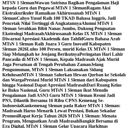
MTSN 1 Sleman
Wawan Sutrisna Bagikan Pengalaman Haji
kepada Guru dan Pegawai MTsN 1 Sleman
Ragam Aksi
Ekstrakurikuler Ramaikan Akhirussanah MTsN 1
Sleman
Cahyo Yusuf Raih 100 TKAD Bahasa Inggris, Jadi
Pencetak Nilai Tertinggi di Angkatannya
Alumni MTsN 1
Sleman Serahkan Bibit Nanas Jumbo, Dukung Penguatan
Ekoteologi Madrasah
Akhirussanah Kelas IX MTsN 1 Sleman
Diwarnai Apresiasi Akademik dan Tahfid
Guru Bahasa Arab
MTsN 1 Sleman Raih Juara 3 Guru Inovatif Kabupaten
Sleman 2026
Lulus 100 Persen, murid Kelas IX MTsN 1 Sleman
Siap Melangkah ke Jenjang Berikutnya
Peringatan Hari Lahir
Pancasila di MTsN 1 Sleman, Kepala Madrasah Ajak Murid
Jaga Persatuan di Tengah Perubahan Zaman
Jelang
Pengumuman, MTsN 1 Sleman Laksanakan Sidang
Kelulusan
MTsN 1 Sleman Salurkan Hewan Qurban ke Sekolah
dan Warga
Prestasi Murid MTsN 1 Sleman dari Kabupaten
hingga Nasional Dapat Apresiasi Madrasah
Dari Ruang Kelas
ke Buku Nasional, Guru MTsN 1 Sleman Ikut Menulis
Pengalaman Jadi ASN
3 Guru MTsN 1 Sleman Resmi Jadi
PNS, Dilantik Bersama 16 Ribu CPNS Kemenag Se-
Indonesia
Kankemenag Sleman pada Raker MTsN 1 Sleman:
Madrasah Harus Menarik Lewat Prestasi, Bukan Sekadar
Promosi
Rapat Kerja Tahun 2026 MTsN 1 Sleman: Menata
Program, Menguatkan Arah Madrasah
Bangkit Bersama di
Era Digital, MTsN 1 Sleman Gelar Upacara Harkitnas