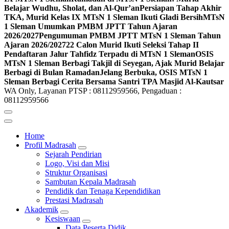
Belajar Wudhu, Sholat, dan Al-Qur’an
Persiapan Tahap Akhir
TKA, Murid Kelas IX MTsN 1 Sleman Ikuti Gladi Bersih
MTsN
1 Sleman Umumkan PMBM JPTT Tahun Ajaran
2026/2027
Pengumuman PMBM JPTT MTsN 1 Sleman Tahun
Ajaran 2026/2027
22 Calon Murid Ikuti Seleksi Tahap II
Pendaftaran Jalur Tahfidz Terpadu di MTsN 1 Sleman
OSIS
MTsN 1 Sleman Berbagi Takjil di Seyegan, Ajak Murid Belajar
Berbagi di Bulan Ramadan
Jelang Berbuka, OSIS MTsN 1
Sleman Berbagi Cerita Bersama Santri TPA Masjid Al-Kautsar
WA Only, Layanan PTSP : 08112959566, Pengaduan :
08112959566
Home
Profil Madrasah
Sejarah Pendirian
Logo, Visi dan Misi
Struktur Organisasi
Sambutan Kepala Madrasah
Pendidik dan Tenaga Kependidikan
Prestasi Madrasah
Akademik
Kesiswaan
Data Peserta Didik