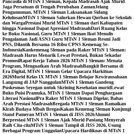
Pancasila di MTsN 1 Sleman, Kepala Madrasah Ajak Murid
Jaga Persatuan di Tengah Perubahan Zaman
Jelang
Pengumuman, MTsN 1 Sleman Laksanakan Sidang
Kelulusan
MTsN 1 Sleman Salurkan Hewan Qurban ke Sekolah
dan Warga
Prestasi Murid MTsN 1 Sleman dari Kabupaten
hingga Nasional Dapat Apresiasi Madrasah
Dari Ruang Kelas
ke Buku Nasional, Guru MTsN 1 Sleman Ikut Menulis
Pengalaman Jadi ASN
3 Guru MTsN 1 Sleman Resmi Jadi
PNS, Dilantik Bersama 16 Ribu CPNS Kemenag Se-
Indonesia
Kankemenag Sleman pada Raker MTsN 1 Sleman:
Madrasah Harus Menarik Lewat Prestasi, Bukan Sekadar
Promosi
Rapat Kerja Tahun 2026 MTsN 1 Sleman: Menata
Program, Menguatkan Arah Madrasah
Bangkit Bersama di
Era Digital, MTsN 1 Sleman Gelar Upacara Harkitnas
2026
Murid Kelas IX MTsN 1 Sleman Belajar Kewirausahaan
Langsung di JAP Nanggulan
MTsN 1 Sleman Gandeng
Puskesmas Seyegan untuk Skrining Kesehatan murid
Lewat
Buku Puisi Pramuka, MTsN 1 Sleman Dapat Penghargaan
Literasi Nasional
Pra Raker MTsN 1 Sleman Digelar, Bahas
Arah Prestasi Madrasah
Bregada MTsN 1 Sleman Ramaikan
Kirab Budaya Mbah Bregas
Kakan Kemenag Sleman Kunjungi
Stand Pameran MTsN 1 Sleman di JISS 2026
Alumni
Berprestasi MTsN 1 Sleman Ajak Murid Pantang Menyerah
Raih Cita-cita
MTsN 1 Sleman Tampil di JISS 2026, Usung
Berbagai Program Unggulan
Upacara Hardiknas di MTsN 1