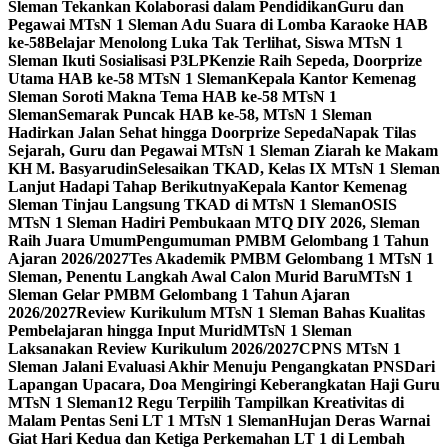
Sleman Tekankan Kolaborasi dalam Pendidikan
Guru dan
Pegawai MTsN 1 Sleman Adu Suara di Lomba Karaoke HAB
ke-58
Belajar Menolong Luka Tak Terlihat, Siswa MTsN 1
Sleman Ikuti Sosialisasi P3LP
Kenzie Raih Sepeda, Doorprize
Utama HAB ke-58 MTsN 1 Sleman
Kepala Kantor Kemenag
Sleman Soroti Makna Tema HAB ke-58 MTsN 1
Sleman
Semarak Puncak HAB ke-58, MTsN 1 Sleman
Hadirkan Jalan Sehat hingga Doorprize Sepeda
Napak Tilas
Sejarah, Guru dan Pegawai MTsN 1 Sleman Ziarah ke Makam
KH M. Basyarudin
Selesaikan TKAD, Kelas IX MTsN 1 Sleman
Lanjut Hadapi Tahap Berikutnya
Kepala Kantor Kemenag
Sleman Tinjau Langsung TKAD di MTsN 1 Sleman
OSIS
MTsN 1 Sleman Hadiri Pembukaan MTQ DIY 2026, Sleman
Raih Juara Umum
Pengumuman PMBM Gelombang 1 Tahun
Ajaran 2026/2027
Tes Akademik PMBM Gelombang 1 MTsN 1
Sleman, Penentu Langkah Awal Calon Murid Baru
MTsN 1
Sleman Gelar PMBM Gelombang 1 Tahun Ajaran
2026/2027
Review Kurikulum MTsN 1 Sleman Bahas Kualitas
Pembelajaran hingga Input Murid
MTsN 1 Sleman
Laksanakan Review Kurikulum 2026/2027
CPNS MTsN 1
Sleman Jalani Evaluasi Akhir Menuju Pengangkatan PNS
Dari
Lapangan Upacara, Doa Mengiringi Keberangkatan Haji Guru
MTsN 1 Sleman
12 Regu Terpilih Tampilkan Kreativitas di
Malam Pentas Seni LT 1 MTsN 1 Sleman
Hujan Deras Warnai
Giat Hari Kedua dan Ketiga Perkemahan LT 1 di Lembah