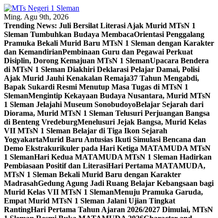
Skip
to
Ming. Agu 9th, 2026
content
Trending News:
Juli Bersilat Literasi Ajak Murid MTsN 1
Sleman Tumbuhkan Budaya Membaca
Orientasi Penggalang
Pramuka Bekali Murid Baru MTsN 1 Sleman dengan Karakter
dan Kemandirian
Pembinaan Guru dan Pegawai Perkuat
Disiplin, Dorong Kemajuan MTsN 1 Sleman
Upacara Bendera
di MTsN 1 Sleman Diakhiri Deklarasi Pelajar Damai, Polisi
Ajak Murid Jauhi Kenakalan Remaja
37 Tahun Mengabdi,
Bapak Sukardi Resmi Menutup Masa Tugas di MTsN 1
Sleman
Mengintip Kekayaan Budaya Nusantara, Murid MTsN
1 Sleman Jelajahi Museum Sonobudoyo
Belajar Sejarah dari
Diorama, Murid MTsN 1 Sleman Telusuri Perjuangan Bangsa
di Benteng Vredeburg
Menelusuri Jejak Bangsa, Murid Kelas
VII MTsN 1 Sleman Belajar di Tiga Ikon Sejarah
Yogyakarta
Murid Baru Antusias Ikuti Simulasi Bencana dan
Demo Ekstrakurikuler pada Hari Ketiga MATAMUDA MTsN
1 Sleman
Hari Kedua MATAMUDA MTsN 1 Sleman Hadirkan
Pembiasaan Positif dan Literasi
Hari Pertama MATAMUDA,
MTsN 1 Sleman Bekali Murid Baru dengan Karakter
Madrasah
Gedung Agung Jadi Ruang Belajar Kebangsaan bagi
Murid Kelas VII MTsN 1 Sleman
Menuju Pramuka Garuda,
Empat Murid MTsN 1 Sleman Jalani Ujian Tingkat
Ranting
Hari Pertama Tahun Ajaran 2026/2027 Dimulai, MTsN