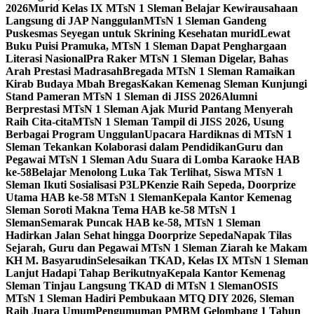
2026
Murid Kelas IX MTsN 1 Sleman Belajar Kewirausahaan
Langsung di JAP Nanggulan
MTsN 1 Sleman Gandeng
Puskesmas Seyegan untuk Skrining Kesehatan murid
Lewat
Buku Puisi Pramuka, MTsN 1 Sleman Dapat Penghargaan
Literasi Nasional
Pra Raker MTsN 1 Sleman Digelar, Bahas
Arah Prestasi Madrasah
Bregada MTsN 1 Sleman Ramaikan
Kirab Budaya Mbah Bregas
Kakan Kemenag Sleman Kunjungi
Stand Pameran MTsN 1 Sleman di JISS 2026
Alumni
Berprestasi MTsN 1 Sleman Ajak Murid Pantang Menyerah
Raih Cita-cita
MTsN 1 Sleman Tampil di JISS 2026, Usung
Berbagai Program Unggulan
Upacara Hardiknas di MTsN 1
Sleman Tekankan Kolaborasi dalam Pendidikan
Guru dan
Pegawai MTsN 1 Sleman Adu Suara di Lomba Karaoke HAB
ke-58
Belajar Menolong Luka Tak Terlihat, Siswa MTsN 1
Sleman Ikuti Sosialisasi P3LP
Kenzie Raih Sepeda, Doorprize
Utama HAB ke-58 MTsN 1 Sleman
Kepala Kantor Kemenag
Sleman Soroti Makna Tema HAB ke-58 MTsN 1
Sleman
Semarak Puncak HAB ke-58, MTsN 1 Sleman
Hadirkan Jalan Sehat hingga Doorprize Sepeda
Napak Tilas
Sejarah, Guru dan Pegawai MTsN 1 Sleman Ziarah ke Makam
KH M. Basyarudin
Selesaikan TKAD, Kelas IX MTsN 1 Sleman
Lanjut Hadapi Tahap Berikutnya
Kepala Kantor Kemenag
Sleman Tinjau Langsung TKAD di MTsN 1 Sleman
OSIS
MTsN 1 Sleman Hadiri Pembukaan MTQ DIY 2026, Sleman
Raih Juara Umum
Pengumuman PMBM Gelombang 1 Tahun