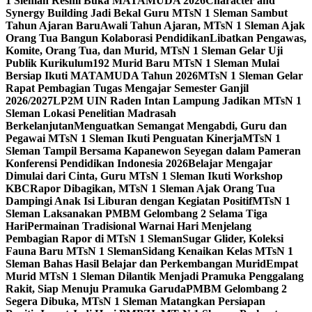
1 Sleman Resmi Buka MATAMUDA 2026
Character and
Synergy Building Jadi Bekal Guru MTsN 1 Sleman Sambut
Tahun Ajaran Baru
Awali Tahun Ajaran, MTsN 1 Sleman Ajak
Orang Tua Bangun Kolaborasi Pendidikan
Libatkan Pengawas,
Komite, Orang Tua, dan Murid, MTsN 1 Sleman Gelar Uji
Publik Kurikulum
192 Murid Baru MTsN 1 Sleman Mulai
Bersiap Ikuti MATAMUDA Tahun 2026
MTsN 1 Sleman Gelar
Rapat Pembagian Tugas Mengajar Semester Ganjil
2026/2027
LP2M UIN Raden Intan Lampung Jadikan MTsN 1
Sleman Lokasi Penelitian Madrasah
Berkelanjutan
Menguatkan Semangat Mengabdi, Guru dan
Pegawai MTsN 1 Sleman Ikuti Penguatan Kinerja
MTsN 1
Sleman Tampil Bersama Kapanewon Seyegan dalam Pameran
Konferensi Pendidikan Indonesia 2026
Belajar Mengajar
Dimulai dari Cinta, Guru MTsN 1 Sleman Ikuti Workshop
KBC
Rapor Dibagikan, MTsN 1 Sleman Ajak Orang Tua
Dampingi Anak Isi Liburan dengan Kegiatan Positif
MTsN 1
Sleman Laksanakan PMBM Gelombang 2 Selama Tiga
Hari
Permainan Tradisional Warnai Hari Menjelang
Pembagian Rapor di MTsN 1 Sleman
Sugar Glider, Koleksi
Fauna Baru MTsN 1 Sleman
Sidang Kenaikan Kelas MTsN 1
Sleman Bahas Hasil Belajar dan Perkembangan Murid
Empat
Murid MTsN 1 Sleman Dilantik Menjadi Pramuka Penggalang
Rakit, Siap Menuju Pramuka Garuda
PMBM Gelombang 2
Segera Dibuka, MTsN 1 Sleman Matangkan Persiapan