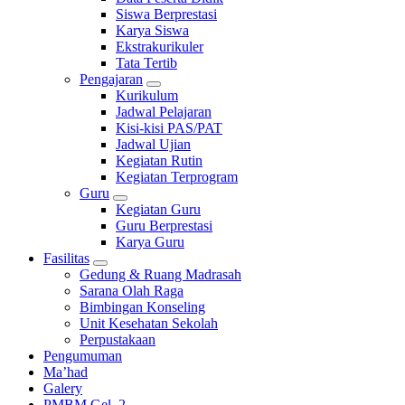
Siswa Berprestasi
Karya Siswa
Ekstrakurikuler
Tata Tertib
Pengajaran
Kurikulum
Jadwal Pelajaran
Kisi-kisi PAS/PAT
Jadwal Ujian
Kegiatan Rutin
Kegiatan Terprogram
Guru
Kegiatan Guru
Guru Berprestasi
Karya Guru
Fasilitas
Gedung & Ruang Madrasah
Sarana Olah Raga
Bimbingan Konseling
Unit Kesehatan Sekolah
Perpustakaan
Pengumuman
Ma’had
Galery
PMBM Gel. 2