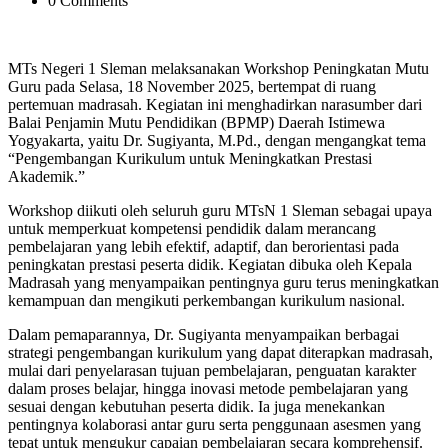
0 Comments
MTs Negeri 1 Sleman melaksanakan Workshop Peningkatan Mutu
Guru pada Selasa, 18 November 2025, bertempat di ruang
pertemuan madrasah. Kegiatan ini menghadirkan narasumber dari
Balai Penjamin Mutu Pendidikan (BPMP) Daerah Istimewa
Yogyakarta, yaitu Dr. Sugiyanta, M.Pd., dengan mengangkat tema
“Pengembangan Kurikulum untuk Meningkatkan Prestasi
Akademik.”
Workshop diikuti oleh seluruh guru MTsN 1 Sleman sebagai upaya
untuk memperkuat kompetensi pendidik dalam merancang
pembelajaran yang lebih efektif, adaptif, dan berorientasi pada
peningkatan prestasi peserta didik. Kegiatan dibuka oleh Kepala
Madrasah yang menyampaikan pentingnya guru terus meningkatkan
kemampuan dan mengikuti perkembangan kurikulum nasional.
Dalam pemaparannya, Dr. Sugiyanta menyampaikan berbagai
strategi pengembangan kurikulum yang dapat diterapkan madrasah,
mulai dari penyelarasan tujuan pembelajaran, penguatan karakter
dalam proses belajar, hingga inovasi metode pembelajaran yang
sesuai dengan kebutuhan peserta didik. Ia juga menekankan
pentingnya kolaborasi antar guru serta penggunaan asesmen yang
tepat untuk mengukur capaian pembelajaran secara komprehensif.