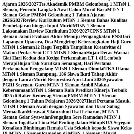
Ajaran 2026/2027
Tes Akademik PMBM Gelombang 1 MTsN 1
Sleman, Penentu Langkah Awal Calon Murid Baru
MTsN 1
Sleman Gelar PMBM Gelombang 1 Tahun Ajaran
2026/2027
Review Kurikulum MTsN 1 Sleman Bahas Kualitas
Pembelajaran hingga Input Murid
MTsN 1 Sleman
Laksanakan Review Kurikulum 2026/2027
CPNS MTsN 1
Sleman Jalani Evaluasi Akhir Menuju Pengangkatan PNS
Dari
Lapangan Upacara, Doa Mengiringi Keberangkatan Haji Guru
MTsN 1 Sleman
12 Regu Terpilih Tampilkan Kreativitas di
Malam Pentas Seni LT 1 MTsN 1 Sleman
Hujan Deras Warnai
Giat Hari Kedua dan Ketiga Perkemahan LT 1 di Lembah
Merapi
Hujan Tak Surutkan Semangat, Hari Pertama
Perkemahan Penggalang MTsN 1 Sleman Dimulai
TKA Utama
MTsN 1 Sleman Rampung, 186 Siswa Ikuti Tahap Akhir
dengan Lancar
Murid Berprestasi April-Juni 2026
Syawalan
PGRI Seyegan, Guru MTsN 1 Sleman Ambil Makna
Kebersamaan
MTsN 1 Sleman Raih Predikat Kinerja Terbaik
2025 di Raker Kemenag Sleman
PMBM MTsN 1 Sleman
Gelombang 1 Tahun Pelajaran 2026/2027
Hari Pertama Masuk,
MTsN 1 Sleman Awali dengan Syawalan dan Ikrar Saling
Memaafkan
Merawat Silaturahmi Usai Lebaran, MTsN 1
Sleman Gelar Syawalan
Pengajian Sore Ramadan MTsN 1
Sleman Ingatkan Lima Hal Penting dalam Hidup
KUA Seyegan
Kenalkan Bimbingan Remaja Usia Sekolah kepada Siswa Kelas
IX MTsN 1 Sleman
Ramadan di MTsN 1 Sleman: Murid