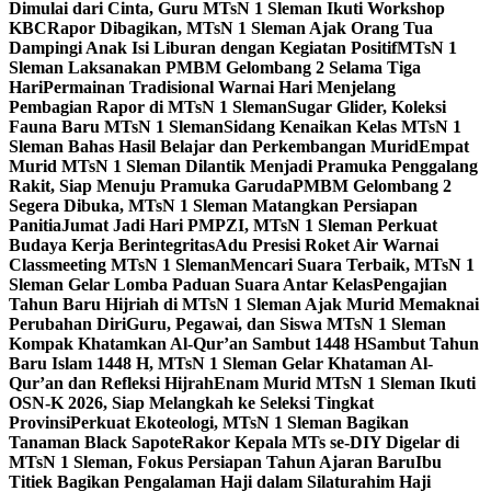
Dimulai dari Cinta, Guru MTsN 1 Sleman Ikuti Workshop
KBC
Rapor Dibagikan, MTsN 1 Sleman Ajak Orang Tua
Dampingi Anak Isi Liburan dengan Kegiatan Positif
MTsN 1
Sleman Laksanakan PMBM Gelombang 2 Selama Tiga
Hari
Permainan Tradisional Warnai Hari Menjelang
Pembagian Rapor di MTsN 1 Sleman
Sugar Glider, Koleksi
Fauna Baru MTsN 1 Sleman
Sidang Kenaikan Kelas MTsN 1
Sleman Bahas Hasil Belajar dan Perkembangan Murid
Empat
Murid MTsN 1 Sleman Dilantik Menjadi Pramuka Penggalang
Rakit, Siap Menuju Pramuka Garuda
PMBM Gelombang 2
Segera Dibuka, MTsN 1 Sleman Matangkan Persiapan
Panitia
Jumat Jadi Hari PMPZI, MTsN 1 Sleman Perkuat
Budaya Kerja Berintegritas
Adu Presisi Roket Air Warnai
Classmeeting MTsN 1 Sleman
Mencari Suara Terbaik, MTsN 1
Sleman Gelar Lomba Paduan Suara Antar Kelas
Pengajian
Tahun Baru Hijriah di MTsN 1 Sleman Ajak Murid Memaknai
Perubahan Diri
Guru, Pegawai, dan Siswa MTsN 1 Sleman
Kompak Khatamkan Al-Qur’an Sambut 1448 H
Sambut Tahun
Baru Islam 1448 H, MTsN 1 Sleman Gelar Khataman Al-
Qur’an dan Refleksi Hijrah
Enam Murid MTsN 1 Sleman Ikuti
OSN-K 2026, Siap Melangkah ke Seleksi Tingkat
Provinsi
Perkuat Ekoteologi, MTsN 1 Sleman Bagikan
Tanaman Black Sapote
Rakor Kepala MTs se-DIY Digelar di
MTsN 1 Sleman, Fokus Persiapan Tahun Ajaran Baru
Ibu
Titiek Bagikan Pengalaman Haji dalam Silaturahim Haji