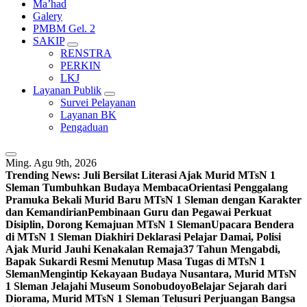
Ma’had
Galery
PMBM Gel. 2
SAKIP
RENSTRA
PERKIN
LKJ
Layanan Publik
Survei Pelayanan
Layanan BK
Pengaduan
Ming. Agu 9th, 2026
Trending News:
Juli Bersilat Literasi Ajak Murid MTsN 1
Sleman Tumbuhkan Budaya Membaca
Orientasi Penggalang
Pramuka Bekali Murid Baru MTsN 1 Sleman dengan Karakter
dan Kemandirian
Pembinaan Guru dan Pegawai Perkuat
Disiplin, Dorong Kemajuan MTsN 1 Sleman
Upacara Bendera
di MTsN 1 Sleman Diakhiri Deklarasi Pelajar Damai, Polisi
Ajak Murid Jauhi Kenakalan Remaja
37 Tahun Mengabdi,
Bapak Sukardi Resmi Menutup Masa Tugas di MTsN 1
Sleman
Mengintip Kekayaan Budaya Nusantara, Murid MTsN
1 Sleman Jelajahi Museum Sonobudoyo
Belajar Sejarah dari
Diorama, Murid MTsN 1 Sleman Telusuri Perjuangan Bangsa