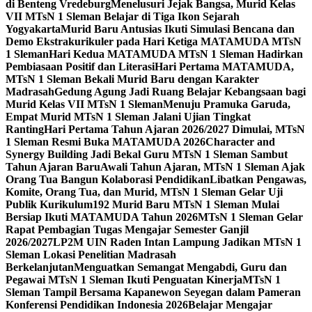
di Benteng Vredeburg
Menelusuri Jejak Bangsa, Murid Kelas
VII MTsN 1 Sleman Belajar di Tiga Ikon Sejarah
Yogyakarta
Murid Baru Antusias Ikuti Simulasi Bencana dan
Demo Ekstrakurikuler pada Hari Ketiga MATAMUDA MTsN
1 Sleman
Hari Kedua MATAMUDA MTsN 1 Sleman Hadirkan
Pembiasaan Positif dan Literasi
Hari Pertama MATAMUDA,
MTsN 1 Sleman Bekali Murid Baru dengan Karakter
Madrasah
Gedung Agung Jadi Ruang Belajar Kebangsaan bagi
Murid Kelas VII MTsN 1 Sleman
Menuju Pramuka Garuda,
Empat Murid MTsN 1 Sleman Jalani Ujian Tingkat
Ranting
Hari Pertama Tahun Ajaran 2026/2027 Dimulai, MTsN
1 Sleman Resmi Buka MATAMUDA 2026
Character and
Synergy Building Jadi Bekal Guru MTsN 1 Sleman Sambut
Tahun Ajaran Baru
Awali Tahun Ajaran, MTsN 1 Sleman Ajak
Orang Tua Bangun Kolaborasi Pendidikan
Libatkan Pengawas,
Komite, Orang Tua, dan Murid, MTsN 1 Sleman Gelar Uji
Publik Kurikulum
192 Murid Baru MTsN 1 Sleman Mulai
Bersiap Ikuti MATAMUDA Tahun 2026
MTsN 1 Sleman Gelar
Rapat Pembagian Tugas Mengajar Semester Ganjil
2026/2027
LP2M UIN Raden Intan Lampung Jadikan MTsN 1
Sleman Lokasi Penelitian Madrasah
Berkelanjutan
Menguatkan Semangat Mengabdi, Guru dan
Pegawai MTsN 1 Sleman Ikuti Penguatan Kinerja
MTsN 1
Sleman Tampil Bersama Kapanewon Seyegan dalam Pameran
Konferensi Pendidikan Indonesia 2026
Belajar Mengajar