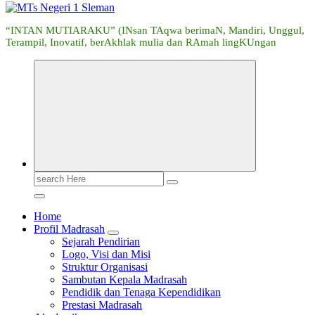
“INTAN MUTIARAKU” (INsan TAqwa berimaN, Mandiri, Unggul,
Terampil, Inovatif, berAkhlak mulia dan RAmah lingKUngan
Search
for:
Home
Profil Madrasah
Sejarah Pendirian
Logo, Visi dan Misi
Struktur Organisasi
Sambutan Kepala Madrasah
Pendidik dan Tenaga Kependidikan
Prestasi Madrasah