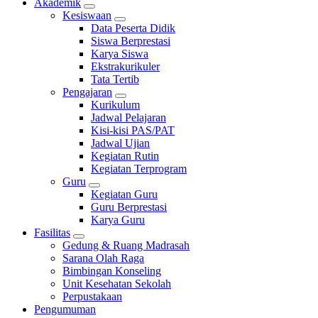
Akademik
Kesiswaan
Data Peserta Didik
Siswa Berprestasi
Karya Siswa
Ekstrakurikuler
Tata Tertib
Pengajaran
Kurikulum
Jadwal Pelajaran
Kisi-kisi PAS/PAT
Jadwal Ujian
Kegiatan Rutin
Kegiatan Terprogram
Guru
Kegiatan Guru
Guru Berprestasi
Karya Guru
Fasilitas
Gedung & Ruang Madrasah
Sarana Olah Raga
Bimbingan Konseling
Unit Kesehatan Sekolah
Perpustakaan
Pengumuman