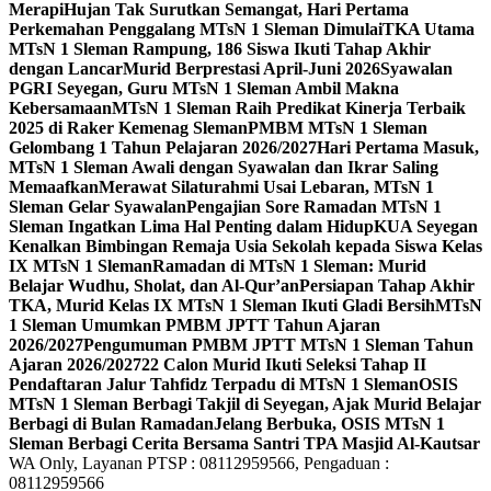
Merapi
Hujan Tak Surutkan Semangat, Hari Pertama
Perkemahan Penggalang MTsN 1 Sleman Dimulai
TKA Utama
MTsN 1 Sleman Rampung, 186 Siswa Ikuti Tahap Akhir
dengan Lancar
Murid Berprestasi April-Juni 2026
Syawalan
PGRI Seyegan, Guru MTsN 1 Sleman Ambil Makna
Kebersamaan
MTsN 1 Sleman Raih Predikat Kinerja Terbaik
2025 di Raker Kemenag Sleman
PMBM MTsN 1 Sleman
Gelombang 1 Tahun Pelajaran 2026/2027
Hari Pertama Masuk,
MTsN 1 Sleman Awali dengan Syawalan dan Ikrar Saling
Memaafkan
Merawat Silaturahmi Usai Lebaran, MTsN 1
Sleman Gelar Syawalan
Pengajian Sore Ramadan MTsN 1
Sleman Ingatkan Lima Hal Penting dalam Hidup
KUA Seyegan
Kenalkan Bimbingan Remaja Usia Sekolah kepada Siswa Kelas
IX MTsN 1 Sleman
Ramadan di MTsN 1 Sleman: Murid
Belajar Wudhu, Sholat, dan Al-Qur’an
Persiapan Tahap Akhir
TKA, Murid Kelas IX MTsN 1 Sleman Ikuti Gladi Bersih
MTsN
1 Sleman Umumkan PMBM JPTT Tahun Ajaran
2026/2027
Pengumuman PMBM JPTT MTsN 1 Sleman Tahun
Ajaran 2026/2027
22 Calon Murid Ikuti Seleksi Tahap II
Pendaftaran Jalur Tahfidz Terpadu di MTsN 1 Sleman
OSIS
MTsN 1 Sleman Berbagi Takjil di Seyegan, Ajak Murid Belajar
Berbagi di Bulan Ramadan
Jelang Berbuka, OSIS MTsN 1
Sleman Berbagi Cerita Bersama Santri TPA Masjid Al-Kautsar
WA Only, Layanan PTSP : 08112959566, Pengaduan :
08112959566