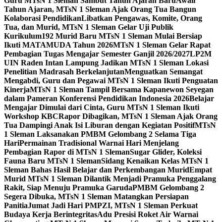
Guru MTsN 1 Sleman Sambut Tahun Ajaran Baru
Awali
Tahun Ajaran, MTsN 1 Sleman Ajak Orang Tua Bangun
Kolaborasi Pendidikan
Libatkan Pengawas, Komite, Orang
Tua, dan Murid, MTsN 1 Sleman Gelar Uji Publik
Kurikulum
192 Murid Baru MTsN 1 Sleman Mulai Bersiap
Ikuti MATAMUDA Tahun 2026
MTsN 1 Sleman Gelar Rapat
Pembagian Tugas Mengajar Semester Ganjil 2026/2027
LP2M
UIN Raden Intan Lampung Jadikan MTsN 1 Sleman Lokasi
Penelitian Madrasah Berkelanjutan
Menguatkan Semangat
Mengabdi, Guru dan Pegawai MTsN 1 Sleman Ikuti Penguatan
Kinerja
MTsN 1 Sleman Tampil Bersama Kapanewon Seyegan
dalam Pameran Konferensi Pendidikan Indonesia 2026
Belajar
Mengajar Dimulai dari Cinta, Guru MTsN 1 Sleman Ikuti
Workshop KBC
Rapor Dibagikan, MTsN 1 Sleman Ajak Orang
Tua Dampingi Anak Isi Liburan dengan Kegiatan Positif
MTsN
1 Sleman Laksanakan PMBM Gelombang 2 Selama Tiga
Hari
Permainan Tradisional Warnai Hari Menjelang
Pembagian Rapor di MTsN 1 Sleman
Sugar Glider, Koleksi
Fauna Baru MTsN 1 Sleman
Sidang Kenaikan Kelas MTsN 1
Sleman Bahas Hasil Belajar dan Perkembangan Murid
Empat
Murid MTsN 1 Sleman Dilantik Menjadi Pramuka Penggalang
Rakit, Siap Menuju Pramuka Garuda
PMBM Gelombang 2
Segera Dibuka, MTsN 1 Sleman Matangkan Persiapan
Panitia
Jumat Jadi Hari PMPZI, MTsN 1 Sleman Perkuat
Budaya Kerja Berintegritas
Adu Presisi Roket Air Warnai