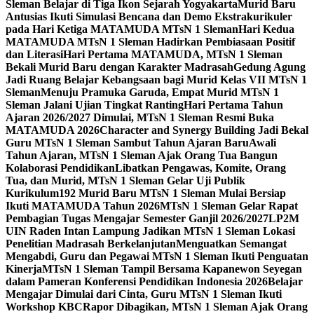
Sleman Belajar di Tiga Ikon Sejarah Yogyakarta
Murid Baru
Antusias Ikuti Simulasi Bencana dan Demo Ekstrakurikuler
pada Hari Ketiga MATAMUDA MTsN 1 Sleman
Hari Kedua
MATAMUDA MTsN 1 Sleman Hadirkan Pembiasaan Positif
dan Literasi
Hari Pertama MATAMUDA, MTsN 1 Sleman
Bekali Murid Baru dengan Karakter Madrasah
Gedung Agung
Jadi Ruang Belajar Kebangsaan bagi Murid Kelas VII MTsN 1
Sleman
Menuju Pramuka Garuda, Empat Murid MTsN 1
Sleman Jalani Ujian Tingkat Ranting
Hari Pertama Tahun
Ajaran 2026/2027 Dimulai, MTsN 1 Sleman Resmi Buka
MATAMUDA 2026
Character and Synergy Building Jadi Bekal
Guru MTsN 1 Sleman Sambut Tahun Ajaran Baru
Awali
Tahun Ajaran, MTsN 1 Sleman Ajak Orang Tua Bangun
Kolaborasi Pendidikan
Libatkan Pengawas, Komite, Orang
Tua, dan Murid, MTsN 1 Sleman Gelar Uji Publik
Kurikulum
192 Murid Baru MTsN 1 Sleman Mulai Bersiap
Ikuti MATAMUDA Tahun 2026
MTsN 1 Sleman Gelar Rapat
Pembagian Tugas Mengajar Semester Ganjil 2026/2027
LP2M
UIN Raden Intan Lampung Jadikan MTsN 1 Sleman Lokasi
Penelitian Madrasah Berkelanjutan
Menguatkan Semangat
Mengabdi, Guru dan Pegawai MTsN 1 Sleman Ikuti Penguatan
Kinerja
MTsN 1 Sleman Tampil Bersama Kapanewon Seyegan
dalam Pameran Konferensi Pendidikan Indonesia 2026
Belajar
Mengajar Dimulai dari Cinta, Guru MTsN 1 Sleman Ikuti
Workshop KBC
Rapor Dibagikan, MTsN 1 Sleman Ajak Orang