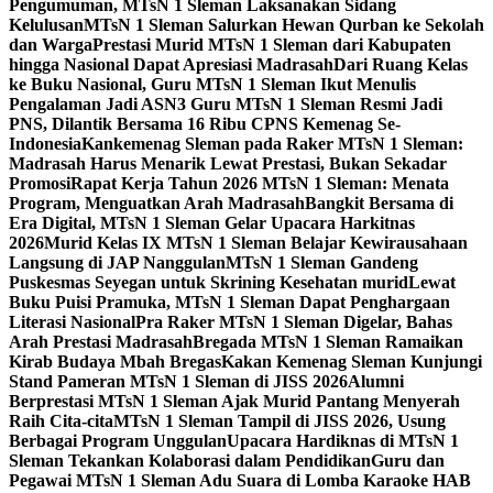
Pengumuman, MTsN 1 Sleman Laksanakan Sidang
Kelulusan
MTsN 1 Sleman Salurkan Hewan Qurban ke Sekolah
dan Warga
Prestasi Murid MTsN 1 Sleman dari Kabupaten
hingga Nasional Dapat Apresiasi Madrasah
Dari Ruang Kelas
ke Buku Nasional, Guru MTsN 1 Sleman Ikut Menulis
Pengalaman Jadi ASN
3 Guru MTsN 1 Sleman Resmi Jadi
PNS, Dilantik Bersama 16 Ribu CPNS Kemenag Se-
Indonesia
Kankemenag Sleman pada Raker MTsN 1 Sleman:
Madrasah Harus Menarik Lewat Prestasi, Bukan Sekadar
Promosi
Rapat Kerja Tahun 2026 MTsN 1 Sleman: Menata
Program, Menguatkan Arah Madrasah
Bangkit Bersama di
Era Digital, MTsN 1 Sleman Gelar Upacara Harkitnas
2026
Murid Kelas IX MTsN 1 Sleman Belajar Kewirausahaan
Langsung di JAP Nanggulan
MTsN 1 Sleman Gandeng
Puskesmas Seyegan untuk Skrining Kesehatan murid
Lewat
Buku Puisi Pramuka, MTsN 1 Sleman Dapat Penghargaan
Literasi Nasional
Pra Raker MTsN 1 Sleman Digelar, Bahas
Arah Prestasi Madrasah
Bregada MTsN 1 Sleman Ramaikan
Kirab Budaya Mbah Bregas
Kakan Kemenag Sleman Kunjungi
Stand Pameran MTsN 1 Sleman di JISS 2026
Alumni
Berprestasi MTsN 1 Sleman Ajak Murid Pantang Menyerah
Raih Cita-cita
MTsN 1 Sleman Tampil di JISS 2026, Usung
Berbagai Program Unggulan
Upacara Hardiknas di MTsN 1
Sleman Tekankan Kolaborasi dalam Pendidikan
Guru dan
Pegawai MTsN 1 Sleman Adu Suara di Lomba Karaoke HAB