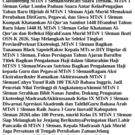
Classmeeting MTsN 1 Sleman
Mencari Suara Terbaik, MTsN 1
Sleman Gelar Lomba Paduan Suara Antar Kelas
Pengajian
Tahun Baru Hijriah di MTsN 1 Sleman Ajak Murid Memaknai
Perubahan Diri
Guru, Pegawai, dan Siswa MTsN 1 Sleman
Kompak Khatamkan Al-Qur’an Sambut 1448 H
Sambut Tahun
Baru Islam 1448 H, MTsN 1 Sleman Gelar Khataman Al-
Qur’an dan Refleksi Hijrah
Enam Murid MTsN 1 Sleman Ikuti
OSN-K 2026, Siap Melangkah ke Seleksi Tingkat
Provinsi
Perkuat Ekoteologi, MTsN 1 Sleman Bagikan
Tanaman Black Sapote
Rakor Kepala MTs se-DIY Digelar di
MTsN 1 Sleman, Fokus Persiapan Tahun Ajaran Baru
Ibu
Titiek Bagikan Pengalaman Haji dalam Silaturahim Haji
MTSN 1 Sleman
Wawan Sutrisna Bagikan Pengalaman Haji
kepada Guru dan Pegawai MTsN 1 Sleman
Ragam Aksi
Ekstrakurikuler Ramaikan Akhirussanah MTsN 1
Sleman
Cahyo Yusuf Raih 100 TKAD Bahasa Inggris, Jadi
Pencetak Nilai Tertinggi di Angkatannya
Alumni MTsN 1
Sleman Serahkan Bibit Nanas Jumbo, Dukung Penguatan
Ekoteologi Madrasah
Akhirussanah Kelas IX MTsN 1 Sleman
Diwarnai Apresiasi Akademik dan Tahfid
Guru Bahasa Arab
MTsN 1 Sleman Raih Juara 3 Guru Inovatif Kabupaten
Sleman 2026
Lulus 100 Persen, murid Kelas IX MTsN 1 Sleman
Siap Melangkah ke Jenjang Berikutnya
Peringatan Hari Lahir
Pancasila di MTsN 1 Sleman, Kepala Madrasah Ajak Murid
Jaga Persatuan di Tengah Perubahan Zaman
Jelang