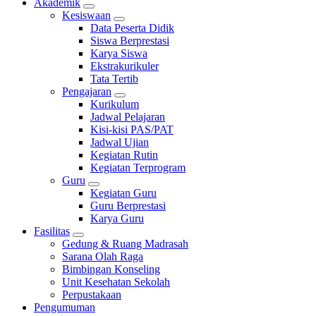
Akademik
Kesiswaan
Data Peserta Didik
Siswa Berprestasi
Karya Siswa
Ekstrakurikuler
Tata Tertib
Pengajaran
Kurikulum
Jadwal Pelajaran
Kisi-kisi PAS/PAT
Jadwal Ujian
Kegiatan Rutin
Kegiatan Terprogram
Guru
Kegiatan Guru
Guru Berprestasi
Karya Guru
Fasilitas
Gedung & Ruang Madrasah
Sarana Olah Raga
Bimbingan Konseling
Unit Kesehatan Sekolah
Perpustakaan
Pengumuman