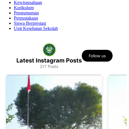
Kewirausahaan
Kurikulum
Pengumuman
Perpustakaan
Siswa Berprestasi
Unit Kesehatan Sekolah