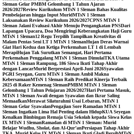
Sleman Gelar PMBM Gelombang 1 Tahun Ajaran
2026/2027
Review Kurikulum MTsN 1 Sleman Bahas Kualitas
Pembelajaran hingga Input Murid
MTsN 1 Sleman
Laksanakan Review Kurikulum 2026/2027
CPNS MTsN 1
Sleman Jalani Evaluasi Akhir Menuju Pengangkatan PNS
Dari
Lapangan Upacara, Doa Mengiringi Keberangkatan Haji Guru
MTsN 1 Sleman
12 Regu Terpilih Tampilkan Kreativitas di
Malam Pentas Seni LT 1 MTsN 1 Sleman
Hujan Deras Warnai
Giat Hari Kedua dan Ketiga Perkemahan LT 1 di Lembah
Merapi
Hujan Tak Surutkan Semangat, Hari Pertama
Perkemahan Penggalang MTsN 1 Sleman Dimulai
TKA Utama
MTsN 1 Sleman Rampung, 186 Siswa Ikuti Tahap Akhir
dengan Lancar
Murid Berprestasi April-Juni 2026
Syawalan
PGRI Seyegan, Guru MTsN 1 Sleman Ambil Makna
Kebersamaan
MTsN 1 Sleman Raih Predikat Kinerja Terbaik
2025 di Raker Kemenag Sleman
PMBM MTsN 1 Sleman
Gelombang 1 Tahun Pelajaran 2026/2027
Hari Pertama Masuk,
MTsN 1 Sleman Awali dengan Syawalan dan Ikrar Saling
Memaafkan
Merawat Silaturahmi Usai Lebaran, MTsN 1
Sleman Gelar Syawalan
Pengajian Sore Ramadan MTsN 1
Sleman Ingatkan Lima Hal Penting dalam Hidup
KUA Seyegan
Kenalkan Bimbingan Remaja Usia Sekolah kepada Siswa Kelas
IX MTsN 1 Sleman
Ramadan di MTsN 1 Sleman: Murid
Belajar Wudhu, Sholat, dan Al-Qur’an
Persiapan Tahap Akhir
TKA, Murid Kelas IX MTsN 1 Sleman Ikuti Gladi Bersih
MTsN