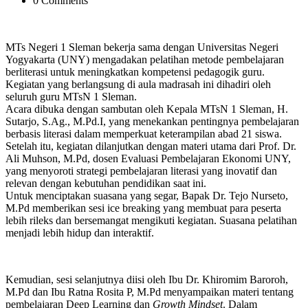
0 Comments
MTs Negeri 1 Sleman bekerja sama dengan Universitas Negeri
Yogyakarta (UNY) mengadakan pelatihan metode pembelajaran
berliterasi untuk meningkatkan kompetensi pedagogik guru.
Kegiatan yang berlangsung di aula madrasah ini dihadiri oleh
seluruh guru MTsN 1 Sleman.
Acara dibuka dengan sambutan oleh Kepala MTsN 1 Sleman, H.
Sutarjo, S.Ag., M.Pd.I, yang menekankan pentingnya pembelajaran
berbasis literasi dalam memperkuat keterampilan abad 21 siswa.
Setelah itu, kegiatan dilanjutkan dengan materi utama dari Prof. Dr.
Ali Muhson, M.Pd, dosen Evaluasi Pembelajaran Ekonomi UNY,
yang menyoroti strategi pembelajaran literasi yang inovatif dan
relevan dengan kebutuhan pendidikan saat ini.
Untuk menciptakan suasana yang segar, Bapak Dr. Tejo Nurseto,
M.Pd memberikan sesi ice breaking yang membuat para peserta
lebih rileks dan bersemangat mengikuti kegiatan. Suasana pelatihan
menjadi lebih hidup dan interaktif.
Kemudian, sesi selanjutnya diisi oleh Ibu Dr. Khiromim Baroroh,
M.Pd dan Ibu Ratna Rosita P, M.Pd menyampaikan materi tentang
pembelajaran Deep Learning dan
Growth Mindset
. Dalam