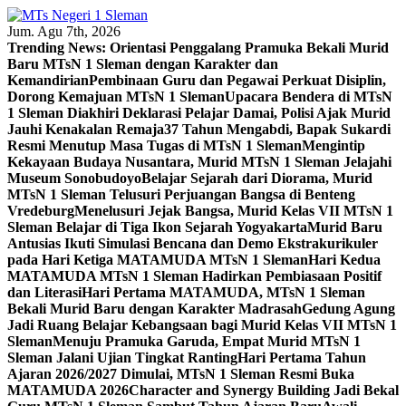
Skip
to
Jum. Agu 7th, 2026
content
Trending News:
Orientasi Penggalang Pramuka Bekali Murid
Baru MTsN 1 Sleman dengan Karakter dan
Kemandirian
Pembinaan Guru dan Pegawai Perkuat Disiplin,
Dorong Kemajuan MTsN 1 Sleman
Upacara Bendera di MTsN
1 Sleman Diakhiri Deklarasi Pelajar Damai, Polisi Ajak Murid
Jauhi Kenakalan Remaja
37 Tahun Mengabdi, Bapak Sukardi
Resmi Menutup Masa Tugas di MTsN 1 Sleman
Mengintip
Kekayaan Budaya Nusantara, Murid MTsN 1 Sleman Jelajahi
Museum Sonobudoyo
Belajar Sejarah dari Diorama, Murid
MTsN 1 Sleman Telusuri Perjuangan Bangsa di Benteng
Vredeburg
Menelusuri Jejak Bangsa, Murid Kelas VII MTsN 1
Sleman Belajar di Tiga Ikon Sejarah Yogyakarta
Murid Baru
Antusias Ikuti Simulasi Bencana dan Demo Ekstrakurikuler
pada Hari Ketiga MATAMUDA MTsN 1 Sleman
Hari Kedua
MATAMUDA MTsN 1 Sleman Hadirkan Pembiasaan Positif
dan Literasi
Hari Pertama MATAMUDA, MTsN 1 Sleman
Bekali Murid Baru dengan Karakter Madrasah
Gedung Agung
Jadi Ruang Belajar Kebangsaan bagi Murid Kelas VII MTsN 1
Sleman
Menuju Pramuka Garuda, Empat Murid MTsN 1
Sleman Jalani Ujian Tingkat Ranting
Hari Pertama Tahun
Ajaran 2026/2027 Dimulai, MTsN 1 Sleman Resmi Buka
MATAMUDA 2026
Character and Synergy Building Jadi Bekal