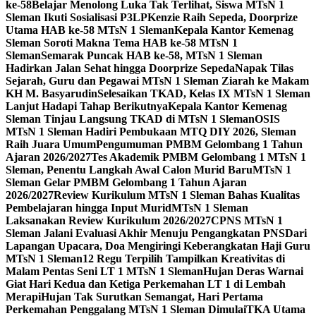
ke-58
Belajar Menolong Luka Tak Terlihat, Siswa MTsN 1
Sleman Ikuti Sosialisasi P3LP
Kenzie Raih Sepeda, Doorprize
Utama HAB ke-58 MTsN 1 Sleman
Kepala Kantor Kemenag
Sleman Soroti Makna Tema HAB ke-58 MTsN 1
Sleman
Semarak Puncak HAB ke-58, MTsN 1 Sleman
Hadirkan Jalan Sehat hingga Doorprize Sepeda
Napak Tilas
Sejarah, Guru dan Pegawai MTsN 1 Sleman Ziarah ke Makam
KH M. Basyarudin
Selesaikan TKAD, Kelas IX MTsN 1 Sleman
Lanjut Hadapi Tahap Berikutnya
Kepala Kantor Kemenag
Sleman Tinjau Langsung TKAD di MTsN 1 Sleman
OSIS
MTsN 1 Sleman Hadiri Pembukaan MTQ DIY 2026, Sleman
Raih Juara Umum
Pengumuman PMBM Gelombang 1 Tahun
Ajaran 2026/2027
Tes Akademik PMBM Gelombang 1 MTsN 1
Sleman, Penentu Langkah Awal Calon Murid Baru
MTsN 1
Sleman Gelar PMBM Gelombang 1 Tahun Ajaran
2026/2027
Review Kurikulum MTsN 1 Sleman Bahas Kualitas
Pembelajaran hingga Input Murid
MTsN 1 Sleman
Laksanakan Review Kurikulum 2026/2027
CPNS MTsN 1
Sleman Jalani Evaluasi Akhir Menuju Pengangkatan PNS
Dari
Lapangan Upacara, Doa Mengiringi Keberangkatan Haji Guru
MTsN 1 Sleman
12 Regu Terpilih Tampilkan Kreativitas di
Malam Pentas Seni LT 1 MTsN 1 Sleman
Hujan Deras Warnai
Giat Hari Kedua dan Ketiga Perkemahan LT 1 di Lembah
Merapi
Hujan Tak Surutkan Semangat, Hari Pertama
Perkemahan Penggalang MTsN 1 Sleman Dimulai
TKA Utama