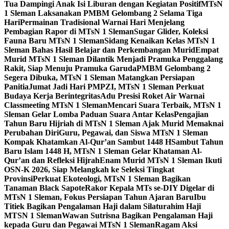
Tua Dampingi Anak Isi Liburan dengan Kegiatan Positif
MTsN
1 Sleman Laksanakan PMBM Gelombang 2 Selama Tiga
Hari
Permainan Tradisional Warnai Hari Menjelang
Pembagian Rapor di MTsN 1 Sleman
Sugar Glider, Koleksi
Fauna Baru MTsN 1 Sleman
Sidang Kenaikan Kelas MTsN 1
Sleman Bahas Hasil Belajar dan Perkembangan Murid
Empat
Murid MTsN 1 Sleman Dilantik Menjadi Pramuka Penggalang
Rakit, Siap Menuju Pramuka Garuda
PMBM Gelombang 2
Segera Dibuka, MTsN 1 Sleman Matangkan Persiapan
Panitia
Jumat Jadi Hari PMPZI, MTsN 1 Sleman Perkuat
Budaya Kerja Berintegritas
Adu Presisi Roket Air Warnai
Classmeeting MTsN 1 Sleman
Mencari Suara Terbaik, MTsN 1
Sleman Gelar Lomba Paduan Suara Antar Kelas
Pengajian
Tahun Baru Hijriah di MTsN 1 Sleman Ajak Murid Memaknai
Perubahan Diri
Guru, Pegawai, dan Siswa MTsN 1 Sleman
Kompak Khatamkan Al-Qur’an Sambut 1448 H
Sambut Tahun
Baru Islam 1448 H, MTsN 1 Sleman Gelar Khataman Al-
Qur’an dan Refleksi Hijrah
Enam Murid MTsN 1 Sleman Ikuti
OSN-K 2026, Siap Melangkah ke Seleksi Tingkat
Provinsi
Perkuat Ekoteologi, MTsN 1 Sleman Bagikan
Tanaman Black Sapote
Rakor Kepala MTs se-DIY Digelar di
MTsN 1 Sleman, Fokus Persiapan Tahun Ajaran Baru
Ibu
Titiek Bagikan Pengalaman Haji dalam Silaturahim Haji
MTSN 1 Sleman
Wawan Sutrisna Bagikan Pengalaman Haji
kepada Guru dan Pegawai MTsN 1 Sleman
Ragam Aksi