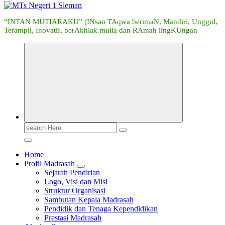
“INTAN MUTIARAKU” (INsan TAqwa berimaN, Mandiri, Unggul,
Terampil, Inovatif, berAkhlak mulia dan RAmah lingKUngan
Search
for:
Home
Profil Madrasah
Sejarah Pendirian
Logo, Visi dan Misi
Struktur Organisasi
Sambutan Kepala Madrasah
Pendidik dan Tenaga Kependidikan
Prestasi Madrasah