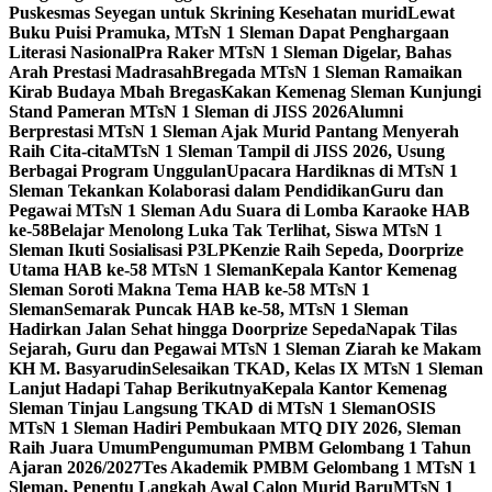
Puskesmas Seyegan untuk Skrining Kesehatan murid
Lewat
Buku Puisi Pramuka, MTsN 1 Sleman Dapat Penghargaan
Literasi Nasional
Pra Raker MTsN 1 Sleman Digelar, Bahas
Arah Prestasi Madrasah
Bregada MTsN 1 Sleman Ramaikan
Kirab Budaya Mbah Bregas
Kakan Kemenag Sleman Kunjungi
Stand Pameran MTsN 1 Sleman di JISS 2026
Alumni
Berprestasi MTsN 1 Sleman Ajak Murid Pantang Menyerah
Raih Cita-cita
MTsN 1 Sleman Tampil di JISS 2026, Usung
Berbagai Program Unggulan
Upacara Hardiknas di MTsN 1
Sleman Tekankan Kolaborasi dalam Pendidikan
Guru dan
Pegawai MTsN 1 Sleman Adu Suara di Lomba Karaoke HAB
ke-58
Belajar Menolong Luka Tak Terlihat, Siswa MTsN 1
Sleman Ikuti Sosialisasi P3LP
Kenzie Raih Sepeda, Doorprize
Utama HAB ke-58 MTsN 1 Sleman
Kepala Kantor Kemenag
Sleman Soroti Makna Tema HAB ke-58 MTsN 1
Sleman
Semarak Puncak HAB ke-58, MTsN 1 Sleman
Hadirkan Jalan Sehat hingga Doorprize Sepeda
Napak Tilas
Sejarah, Guru dan Pegawai MTsN 1 Sleman Ziarah ke Makam
KH M. Basyarudin
Selesaikan TKAD, Kelas IX MTsN 1 Sleman
Lanjut Hadapi Tahap Berikutnya
Kepala Kantor Kemenag
Sleman Tinjau Langsung TKAD di MTsN 1 Sleman
OSIS
MTsN 1 Sleman Hadiri Pembukaan MTQ DIY 2026, Sleman
Raih Juara Umum
Pengumuman PMBM Gelombang 1 Tahun
Ajaran 2026/2027
Tes Akademik PMBM Gelombang 1 MTsN 1
Sleman, Penentu Langkah Awal Calon Murid Baru
MTsN 1