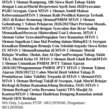
MTsN 1 Sleman Rampung, 186 Siswa Ikuti Tahap Akhir
dengan Lancar
Murid Berprestasi April-Juni 2026
Syawalan
PGRI Seyegan, Guru MTsN 1 Sleman Ambil Makna
Kebersamaan
MTsN 1 Sleman Raih Predikat Kinerja Terbaik
2025 di Raker Kemenag Sleman
PMBM MTsN 1 Sleman
Gelombang 1 Tahun Pelajaran 2026/2027
Hari Pertama Masuk,
MTsN 1 Sleman Awali dengan Syawalan dan Ikrar Saling
Memaafkan
Merawat Silaturahmi Usai Lebaran, MTsN 1
Sleman Gelar Syawalan
Pengajian Sore Ramadan MTsN 1
Sleman Ingatkan Lima Hal Penting dalam Hidup
KUA Seyegan
Kenalkan Bimbingan Remaja Usia Sekolah kepada Siswa Kelas
IX MTsN 1 Sleman
Ramadan di MTsN 1 Sleman: Murid
Belajar Wudhu, Sholat, dan Al-Qur’an
Persiapan Tahap Akhir
TKA, Murid Kelas IX MTsN 1 Sleman Ikuti Gladi Bersih
MTsN
1 Sleman Umumkan PMBM JPTT Tahun Ajaran
2026/2027
Pengumuman PMBM JPTT MTsN 1 Sleman Tahun
Ajaran 2026/2027
22 Calon Murid Ikuti Seleksi Tahap II
Pendaftaran Jalur Tahfidz Terpadu di MTsN 1 Sleman
OSIS
MTsN 1 Sleman Berbagi Takjil di Seyegan, Ajak Murid Belajar
Berbagi di Bulan Ramadan
Jelang Berbuka, OSIS MTsN 1
Sleman Berbagi Cerita Bersama Santri TPA Masjid Al-
Kautsar
MTsN 1 Sleman Hadirkan Dongeng Ramadan untuk
Murid SDN Bedelan
WA Only, Layanan PTSP : 08112959566, Pengaduan :
08112959566