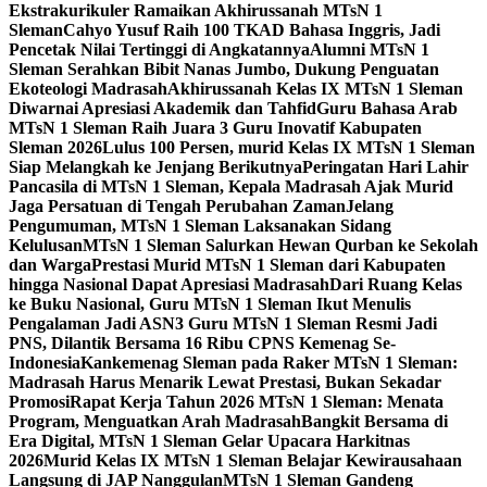
Ekstrakurikuler Ramaikan Akhirussanah MTsN 1
Sleman
Cahyo Yusuf Raih 100 TKAD Bahasa Inggris, Jadi
Pencetak Nilai Tertinggi di Angkatannya
Alumni MTsN 1
Sleman Serahkan Bibit Nanas Jumbo, Dukung Penguatan
Ekoteologi Madrasah
Akhirussanah Kelas IX MTsN 1 Sleman
Diwarnai Apresiasi Akademik dan Tahfid
Guru Bahasa Arab
MTsN 1 Sleman Raih Juara 3 Guru Inovatif Kabupaten
Sleman 2026
Lulus 100 Persen, murid Kelas IX MTsN 1 Sleman
Siap Melangkah ke Jenjang Berikutnya
Peringatan Hari Lahir
Pancasila di MTsN 1 Sleman, Kepala Madrasah Ajak Murid
Jaga Persatuan di Tengah Perubahan Zaman
Jelang
Pengumuman, MTsN 1 Sleman Laksanakan Sidang
Kelulusan
MTsN 1 Sleman Salurkan Hewan Qurban ke Sekolah
dan Warga
Prestasi Murid MTsN 1 Sleman dari Kabupaten
hingga Nasional Dapat Apresiasi Madrasah
Dari Ruang Kelas
ke Buku Nasional, Guru MTsN 1 Sleman Ikut Menulis
Pengalaman Jadi ASN
3 Guru MTsN 1 Sleman Resmi Jadi
PNS, Dilantik Bersama 16 Ribu CPNS Kemenag Se-
Indonesia
Kankemenag Sleman pada Raker MTsN 1 Sleman:
Madrasah Harus Menarik Lewat Prestasi, Bukan Sekadar
Promosi
Rapat Kerja Tahun 2026 MTsN 1 Sleman: Menata
Program, Menguatkan Arah Madrasah
Bangkit Bersama di
Era Digital, MTsN 1 Sleman Gelar Upacara Harkitnas
2026
Murid Kelas IX MTsN 1 Sleman Belajar Kewirausahaan
Langsung di JAP Nanggulan
MTsN 1 Sleman Gandeng