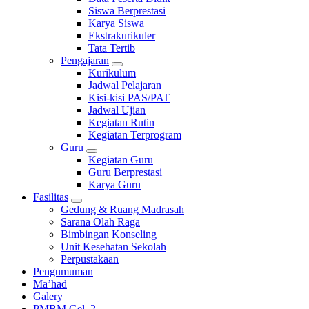
Siswa Berprestasi
Karya Siswa
Ekstrakurikuler
Tata Tertib
Pengajaran
Kurikulum
Jadwal Pelajaran
Kisi-kisi PAS/PAT
Jadwal Ujian
Kegiatan Rutin
Kegiatan Terprogram
Guru
Kegiatan Guru
Guru Berprestasi
Karya Guru
Fasilitas
Gedung & Ruang Madrasah
Sarana Olah Raga
Bimbingan Konseling
Unit Kesehatan Sekolah
Perpustakaan
Pengumuman
Ma’had
Galery
PMBM Gel. 2