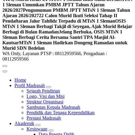
1 Sleman Umumkan PMBM JPTT Tahun Ajaran
2026/2027
Pengumuman PMBM JPTT MTsN 1 Sleman Tahun
Ajaran 2026/2027
22 Calon Murid Ikuti Seleksi Tahap II
Pendaftaran Jalur Tahfidz Terpadu di MTsN 1 Sleman
OSIS
MTsN 1 Sleman Berbagi Takjil di Seyegan, Ajak Murid Belajar
Berbagi di Bulan Ramadan
Jelang Berbuka, OSIS MTsN 1
Sleman Berbagi Cerita Bersama Santri TPA Masjid Al-
Kautsar
MTsN 1 Sleman Hadirkan Dongeng Ramadan untuk
Murid SDN Bedelan
WA Only, Layanan PTSP : 08112959566, Pengaduan :
08112959566
Home
Profil Madrasah
Sejarah Pendirian
Logo, Visi dan Misi
Struktur Organisasi
Sambutan Kepala Madrasah
Pendidik dan Tenaga Kependidikan
Prestasi Madrasah
Akademik
Kesiswaan
Data Peserta Didik