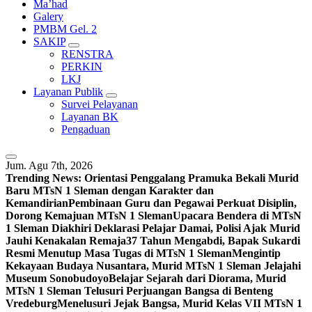
Ma’had
Galery
PMBM Gel. 2
SAKIP
RENSTRA
PERKIN
LKJ
Layanan Publik
Survei Pelayanan
Layanan BK
Pengaduan
Jum. Agu 7th, 2026
Trending News:
Orientasi Penggalang Pramuka Bekali Murid
Baru MTsN 1 Sleman dengan Karakter dan
Kemandirian
Pembinaan Guru dan Pegawai Perkuat Disiplin,
Dorong Kemajuan MTsN 1 Sleman
Upacara Bendera di MTsN
1 Sleman Diakhiri Deklarasi Pelajar Damai, Polisi Ajak Murid
Jauhi Kenakalan Remaja
37 Tahun Mengabdi, Bapak Sukardi
Resmi Menutup Masa Tugas di MTsN 1 Sleman
Mengintip
Kekayaan Budaya Nusantara, Murid MTsN 1 Sleman Jelajahi
Museum Sonobudoyo
Belajar Sejarah dari Diorama, Murid
MTsN 1 Sleman Telusuri Perjuangan Bangsa di Benteng
Vredeburg
Menelusuri Jejak Bangsa, Murid Kelas VII MTsN 1