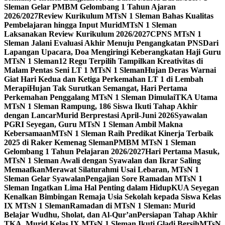
Sleman Gelar PMBM Gelombang 1 Tahun Ajaran
2026/2027
Review Kurikulum MTsN 1 Sleman Bahas Kualitas
Pembelajaran hingga Input Murid
MTsN 1 Sleman
Laksanakan Review Kurikulum 2026/2027
CPNS MTsN 1
Sleman Jalani Evaluasi Akhir Menuju Pengangkatan PNS
Dari
Lapangan Upacara, Doa Mengiringi Keberangkatan Haji Guru
MTsN 1 Sleman
12 Regu Terpilih Tampilkan Kreativitas di
Malam Pentas Seni LT 1 MTsN 1 Sleman
Hujan Deras Warnai
Giat Hari Kedua dan Ketiga Perkemahan LT 1 di Lembah
Merapi
Hujan Tak Surutkan Semangat, Hari Pertama
Perkemahan Penggalang MTsN 1 Sleman Dimulai
TKA Utama
MTsN 1 Sleman Rampung, 186 Siswa Ikuti Tahap Akhir
dengan Lancar
Murid Berprestasi April-Juni 2026
Syawalan
PGRI Seyegan, Guru MTsN 1 Sleman Ambil Makna
Kebersamaan
MTsN 1 Sleman Raih Predikat Kinerja Terbaik
2025 di Raker Kemenag Sleman
PMBM MTsN 1 Sleman
Gelombang 1 Tahun Pelajaran 2026/2027
Hari Pertama Masuk,
MTsN 1 Sleman Awali dengan Syawalan dan Ikrar Saling
Memaafkan
Merawat Silaturahmi Usai Lebaran, MTsN 1
Sleman Gelar Syawalan
Pengajian Sore Ramadan MTsN 1
Sleman Ingatkan Lima Hal Penting dalam Hidup
KUA Seyegan
Kenalkan Bimbingan Remaja Usia Sekolah kepada Siswa Kelas
IX MTsN 1 Sleman
Ramadan di MTsN 1 Sleman: Murid
Belajar Wudhu, Sholat, dan Al-Qur’an
Persiapan Tahap Akhir
TKA, Murid Kelas IX MTsN 1 Sleman Ikuti Gladi Bersih
MTsN