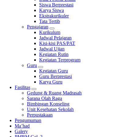
Siswa Berprestasi
Karya Siswa
Ekstrakurikuler
Tata Tertib
Pengajaran
Kurikulum
Jadwal Pelajaran
Kisi-kisi PAS/PAT
Jadwal Ujian
Kegiatan Rutin
Kegiatan Terprogram
Guru
Kegiatan Guru
Guru Berprestasi
Karya Guru
Fasilitas
Gedung & Ruang Madrasah
Sarana Olah Raga
Bimbingan Konseling
Unit Kesehatan Sekolah
Perpustakaan
Pengumuman
Ma’had
Galery
PMBM Gel. 2