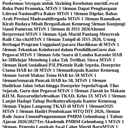
Puskesmas Seyegan untuk Skrining Kesehatan murid
Lewat
Buku Puisi Pramuka, MTsN 1 Sleman Dapat Penghargaan
Literasi Nasional
Pra Raker MTsN 1 Sleman Digelar, Bahas
Arah Prestasi Madrasah
Bregada MTsN 1 Sleman Ramaikan
Kirab Budaya Mbah Bregas
Kakan Kemenag Sleman Kunjungi
Stand Pameran MTsN 1 Sleman di JISS 2026
Alumni
Berprestasi MTsN 1 Sleman Ajak Murid Pantang Menyerah
Raih Cita-cita
MTsN 1 Sleman Tampil di JISS 2026, Usung
Berbagai Program Unggulan
Upacara Hardiknas di MTsN 1
Sleman Tekankan Kolaborasi dalam Pendidikan
Guru dan
Pegawai MTsN 1 Sleman Adu Suara di Lomba Karaoke HAB
ke-58
Belajar Menolong Luka Tak Terlihat, Siswa MTsN 1
Sleman Ikuti Sosialisasi P3LP
Kenzie Raih Sepeda, Doorprize
Utama HAB ke-58 MTsN 1 Sleman
Kepala Kantor Kemenag
Sleman Soroti Makna Tema HAB ke-58 MTsN 1
Sleman
Semarak Puncak HAB ke-58, MTsN 1 Sleman
Hadirkan Jalan Sehat hingga Doorprize Sepeda
Napak Tilas
Sejarah, Guru dan Pegawai MTsN 1 Sleman Ziarah ke Makam
KH M. Basyarudin
Selesaikan TKAD, Kelas IX MTsN 1 Sleman
Lanjut Hadapi Tahap Berikutnya
Kepala Kantor Kemenag
Sleman Tinjau Langsung TKAD di MTsN 1 Sleman
OSIS
MTsN 1 Sleman Hadiri Pembukaan MTQ DIY 2026, Sleman
Raih Juara Umum
Pengumuman PMBM Gelombang 1 Tahun
Ajaran 2026/2027
Tes Akademik PMBM Gelombang 1 MTsN 1
Sleman, Penentu Langkah Awal Calon Murid Baru
MTsN 1