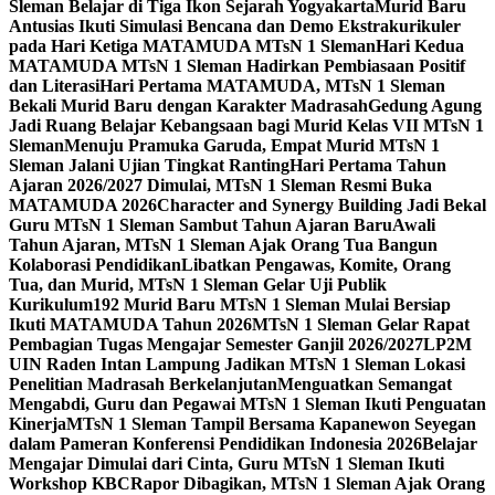
Sleman Belajar di Tiga Ikon Sejarah Yogyakarta
Murid Baru
Antusias Ikuti Simulasi Bencana dan Demo Ekstrakurikuler
pada Hari Ketiga MATAMUDA MTsN 1 Sleman
Hari Kedua
MATAMUDA MTsN 1 Sleman Hadirkan Pembiasaan Positif
dan Literasi
Hari Pertama MATAMUDA, MTsN 1 Sleman
Bekali Murid Baru dengan Karakter Madrasah
Gedung Agung
Jadi Ruang Belajar Kebangsaan bagi Murid Kelas VII MTsN 1
Sleman
Menuju Pramuka Garuda, Empat Murid MTsN 1
Sleman Jalani Ujian Tingkat Ranting
Hari Pertama Tahun
Ajaran 2026/2027 Dimulai, MTsN 1 Sleman Resmi Buka
MATAMUDA 2026
Character and Synergy Building Jadi Bekal
Guru MTsN 1 Sleman Sambut Tahun Ajaran Baru
Awali
Tahun Ajaran, MTsN 1 Sleman Ajak Orang Tua Bangun
Kolaborasi Pendidikan
Libatkan Pengawas, Komite, Orang
Tua, dan Murid, MTsN 1 Sleman Gelar Uji Publik
Kurikulum
192 Murid Baru MTsN 1 Sleman Mulai Bersiap
Ikuti MATAMUDA Tahun 2026
MTsN 1 Sleman Gelar Rapat
Pembagian Tugas Mengajar Semester Ganjil 2026/2027
LP2M
UIN Raden Intan Lampung Jadikan MTsN 1 Sleman Lokasi
Penelitian Madrasah Berkelanjutan
Menguatkan Semangat
Mengabdi, Guru dan Pegawai MTsN 1 Sleman Ikuti Penguatan
Kinerja
MTsN 1 Sleman Tampil Bersama Kapanewon Seyegan
dalam Pameran Konferensi Pendidikan Indonesia 2026
Belajar
Mengajar Dimulai dari Cinta, Guru MTsN 1 Sleman Ikuti
Workshop KBC
Rapor Dibagikan, MTsN 1 Sleman Ajak Orang