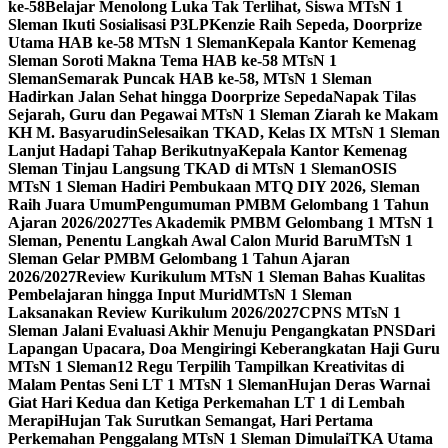
ke-58
Belajar Menolong Luka Tak Terlihat, Siswa MTsN 1
Sleman Ikuti Sosialisasi P3LP
Kenzie Raih Sepeda, Doorprize
Utama HAB ke-58 MTsN 1 Sleman
Kepala Kantor Kemenag
Sleman Soroti Makna Tema HAB ke-58 MTsN 1
Sleman
Semarak Puncak HAB ke-58, MTsN 1 Sleman
Hadirkan Jalan Sehat hingga Doorprize Sepeda
Napak Tilas
Sejarah, Guru dan Pegawai MTsN 1 Sleman Ziarah ke Makam
KH M. Basyarudin
Selesaikan TKAD, Kelas IX MTsN 1 Sleman
Lanjut Hadapi Tahap Berikutnya
Kepala Kantor Kemenag
Sleman Tinjau Langsung TKAD di MTsN 1 Sleman
OSIS
MTsN 1 Sleman Hadiri Pembukaan MTQ DIY 2026, Sleman
Raih Juara Umum
Pengumuman PMBM Gelombang 1 Tahun
Ajaran 2026/2027
Tes Akademik PMBM Gelombang 1 MTsN 1
Sleman, Penentu Langkah Awal Calon Murid Baru
MTsN 1
Sleman Gelar PMBM Gelombang 1 Tahun Ajaran
2026/2027
Review Kurikulum MTsN 1 Sleman Bahas Kualitas
Pembelajaran hingga Input Murid
MTsN 1 Sleman
Laksanakan Review Kurikulum 2026/2027
CPNS MTsN 1
Sleman Jalani Evaluasi Akhir Menuju Pengangkatan PNS
Dari
Lapangan Upacara, Doa Mengiringi Keberangkatan Haji Guru
MTsN 1 Sleman
12 Regu Terpilih Tampilkan Kreativitas di
Malam Pentas Seni LT 1 MTsN 1 Sleman
Hujan Deras Warnai
Giat Hari Kedua dan Ketiga Perkemahan LT 1 di Lembah
Merapi
Hujan Tak Surutkan Semangat, Hari Pertama
Perkemahan Penggalang MTsN 1 Sleman Dimulai
TKA Utama