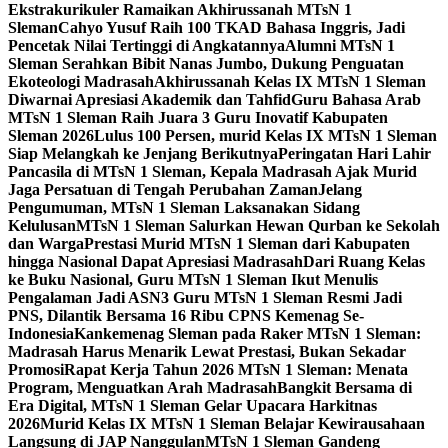
Ekstrakurikuler Ramaikan Akhirussanah MTsN 1
Sleman
Cahyo Yusuf Raih 100 TKAD Bahasa Inggris, Jadi
Pencetak Nilai Tertinggi di Angkatannya
Alumni MTsN 1
Sleman Serahkan Bibit Nanas Jumbo, Dukung Penguatan
Ekoteologi Madrasah
Akhirussanah Kelas IX MTsN 1 Sleman
Diwarnai Apresiasi Akademik dan Tahfid
Guru Bahasa Arab
MTsN 1 Sleman Raih Juara 3 Guru Inovatif Kabupaten
Sleman 2026
Lulus 100 Persen, murid Kelas IX MTsN 1 Sleman
Siap Melangkah ke Jenjang Berikutnya
Peringatan Hari Lahir
Pancasila di MTsN 1 Sleman, Kepala Madrasah Ajak Murid
Jaga Persatuan di Tengah Perubahan Zaman
Jelang
Pengumuman, MTsN 1 Sleman Laksanakan Sidang
Kelulusan
MTsN 1 Sleman Salurkan Hewan Qurban ke Sekolah
dan Warga
Prestasi Murid MTsN 1 Sleman dari Kabupaten
hingga Nasional Dapat Apresiasi Madrasah
Dari Ruang Kelas
ke Buku Nasional, Guru MTsN 1 Sleman Ikut Menulis
Pengalaman Jadi ASN
3 Guru MTsN 1 Sleman Resmi Jadi
PNS, Dilantik Bersama 16 Ribu CPNS Kemenag Se-
Indonesia
Kankemenag Sleman pada Raker MTsN 1 Sleman:
Madrasah Harus Menarik Lewat Prestasi, Bukan Sekadar
Promosi
Rapat Kerja Tahun 2026 MTsN 1 Sleman: Menata
Program, Menguatkan Arah Madrasah
Bangkit Bersama di
Era Digital, MTsN 1 Sleman Gelar Upacara Harkitnas
2026
Murid Kelas IX MTsN 1 Sleman Belajar Kewirausahaan
Langsung di JAP Nanggulan
MTsN 1 Sleman Gandeng