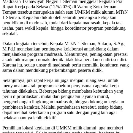
Madrasah Tsanawiyah Negeri 1 Sleman menggelar kegiatan Pra
Rapat Kerja pada Selasa (12/5/2026) di Warung Soto Jerman.
Tempat tersebut merupakan salah satu UMKM milik alumni MTsN
1 Sleman. Kegiatan diikuti oleh seluruh pemangku kebijakan
pendidikan di madrasah, mulai dari kepala madrasah, kepala tata
usaha, para wakil kepala, hingga koordinator program pendukung
sekolah.
Dalam kegiatan tersebut, Kepala MTsN 1 Sleman, Sutarjo, S.Ag.,
M.Pd.I menekankan pentingnya kolaborasi antarbidang dalam
menjalankan program madrasah. Menurutnya, peningkatan prestasi
akademik maupun nonakademik tidak bisa berjalan sendiri-sendiri.
Karena itu, setiap unsur di madrasah perlu memiliki komitmen yang
sama dalam mendukung perkembangan peserta didik.
Selanjutnya, pra rapat kerja ini juga menjadi ruang awal untuk
menyamakan arah program sebelum penyusunan agenda kerja
tahunan dilakukan. Beberapa bidang membahas kebutuhan yang
perlu diprioritaskan, mulai dari penguatan layanan murid,
pengembangan lingkungan madrasah, hingga dukungan kegiatan
pembinaan karakter. Melalui pembahasan tersebut, setiap bidang
dapat melihat keterkaitan program satu dengan yang lain agar
pelaksanaannya lebih efektif.
Pemilihan lokasi kegiatan di UMKM milik alumni juga memberi