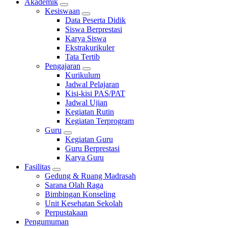
Akademik
Kesiswaan
Data Peserta Didik
Siswa Berprestasi
Karya Siswa
Ekstrakurikuler
Tata Tertib
Pengajaran
Kurikulum
Jadwal Pelajaran
Kisi-kisi PAS/PAT
Jadwal Ujian
Kegiatan Rutin
Kegiatan Terprogram
Guru
Kegiatan Guru
Guru Berprestasi
Karya Guru
Fasilitas
Gedung & Ruang Madrasah
Sarana Olah Raga
Bimbingan Konseling
Unit Kesehatan Sekolah
Perpustakaan
Pengumuman