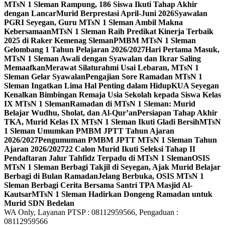
MTsN 1 Sleman Rampung, 186 Siswa Ikuti Tahap Akhir
dengan Lancar
Murid Berprestasi April-Juni 2026
Syawalan
PGRI Seyegan, Guru MTsN 1 Sleman Ambil Makna
Kebersamaan
MTsN 1 Sleman Raih Predikat Kinerja Terbaik
2025 di Raker Kemenag Sleman
PMBM MTsN 1 Sleman
Gelombang 1 Tahun Pelajaran 2026/2027
Hari Pertama Masuk,
MTsN 1 Sleman Awali dengan Syawalan dan Ikrar Saling
Memaafkan
Merawat Silaturahmi Usai Lebaran, MTsN 1
Sleman Gelar Syawalan
Pengajian Sore Ramadan MTsN 1
Sleman Ingatkan Lima Hal Penting dalam Hidup
KUA Seyegan
Kenalkan Bimbingan Remaja Usia Sekolah kepada Siswa Kelas
IX MTsN 1 Sleman
Ramadan di MTsN 1 Sleman: Murid
Belajar Wudhu, Sholat, dan Al-Qur’an
Persiapan Tahap Akhir
TKA, Murid Kelas IX MTsN 1 Sleman Ikuti Gladi Bersih
MTsN
1 Sleman Umumkan PMBM JPTT Tahun Ajaran
2026/2027
Pengumuman PMBM JPTT MTsN 1 Sleman Tahun
Ajaran 2026/2027
22 Calon Murid Ikuti Seleksi Tahap II
Pendaftaran Jalur Tahfidz Terpadu di MTsN 1 Sleman
OSIS
MTsN 1 Sleman Berbagi Takjil di Seyegan, Ajak Murid Belajar
Berbagi di Bulan Ramadan
Jelang Berbuka, OSIS MTsN 1
Sleman Berbagi Cerita Bersama Santri TPA Masjid Al-
Kautsar
MTsN 1 Sleman Hadirkan Dongeng Ramadan untuk
Murid SDN Bedelan
WA Only, Layanan PTSP : 08112959566, Pengaduan :
08112959566