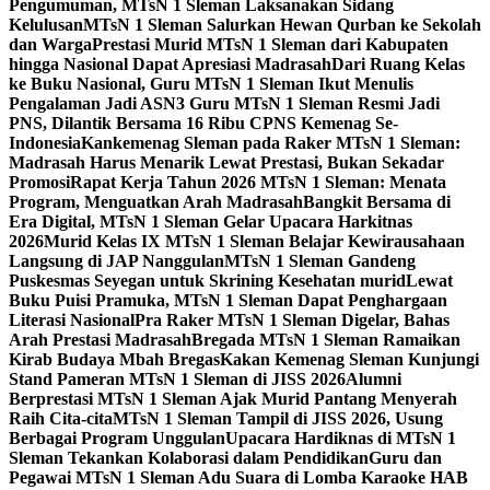
Pengumuman, MTsN 1 Sleman Laksanakan Sidang
Kelulusan
MTsN 1 Sleman Salurkan Hewan Qurban ke Sekolah
dan Warga
Prestasi Murid MTsN 1 Sleman dari Kabupaten
hingga Nasional Dapat Apresiasi Madrasah
Dari Ruang Kelas
ke Buku Nasional, Guru MTsN 1 Sleman Ikut Menulis
Pengalaman Jadi ASN
3 Guru MTsN 1 Sleman Resmi Jadi
PNS, Dilantik Bersama 16 Ribu CPNS Kemenag Se-
Indonesia
Kankemenag Sleman pada Raker MTsN 1 Sleman:
Madrasah Harus Menarik Lewat Prestasi, Bukan Sekadar
Promosi
Rapat Kerja Tahun 2026 MTsN 1 Sleman: Menata
Program, Menguatkan Arah Madrasah
Bangkit Bersama di
Era Digital, MTsN 1 Sleman Gelar Upacara Harkitnas
2026
Murid Kelas IX MTsN 1 Sleman Belajar Kewirausahaan
Langsung di JAP Nanggulan
MTsN 1 Sleman Gandeng
Puskesmas Seyegan untuk Skrining Kesehatan murid
Lewat
Buku Puisi Pramuka, MTsN 1 Sleman Dapat Penghargaan
Literasi Nasional
Pra Raker MTsN 1 Sleman Digelar, Bahas
Arah Prestasi Madrasah
Bregada MTsN 1 Sleman Ramaikan
Kirab Budaya Mbah Bregas
Kakan Kemenag Sleman Kunjungi
Stand Pameran MTsN 1 Sleman di JISS 2026
Alumni
Berprestasi MTsN 1 Sleman Ajak Murid Pantang Menyerah
Raih Cita-cita
MTsN 1 Sleman Tampil di JISS 2026, Usung
Berbagai Program Unggulan
Upacara Hardiknas di MTsN 1
Sleman Tekankan Kolaborasi dalam Pendidikan
Guru dan
Pegawai MTsN 1 Sleman Adu Suara di Lomba Karaoke HAB