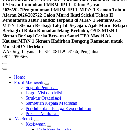
1 Sleman Umumkan PMBM JPTT Tahun Ajaran
2026/2027
Pengumuman PMBM JPTT MTsN 1 Sleman Tahun
Ajaran 2026/2027
22 Calon Murid Ikuti Seleksi Tahap II
Pendaftaran Jalur Tahfidz Terpadu di MTsN 1 Sleman
OSIS
MTsN 1 Sleman Berbagi Takjil di Seyegan, Ajak Murid Belajar
Berbagi di Bulan Ramadan
Jelang Berbuka, OSIS MTsN 1
Sleman Berbagi Cerita Bersama Santri TPA Masjid Al-
Kautsar
MTsN 1 Sleman Hadirkan Dongeng Ramadan untuk
Murid SDN Bedelan
WA Only, Layanan PTSP : 08112959566, Pengaduan :
08112959566
Home
Profil Madrasah
Sejarah Pendirian
Logo, Visi dan Misi
Struktur Organisasi
Sambutan Kepala Madrasah
Pendidik dan Tenaga Kependidikan
Prestasi Madrasah
Akademik
Kesiswaan
Data Peserta Didik