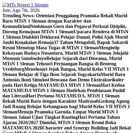
Skip
to
Jum. Agu 7th, 2026
content
Trending News:
Orientasi Penggalang Pramuka Bekali Murid
Baru MTsN 1 Sleman dengan Karakter dan
Kemandirian
Pembinaan Guru dan Pegawai Perkuat Disiplin,
Dorong Kemajuan MTsN 1 Sleman
Upacara Bendera di MTsN
1 Sleman Diakhiri Deklarasi Pelajar Damai, Polisi Ajak Murid
Jauhi Kenakalan Remaja
37 Tahun Mengabdi, Bapak Sukardi
Resmi Menutup Masa Tugas di MTsN 1 Sleman
Mengintip
Kekayaan Budaya Nusantara, Murid MTsN 1 Sleman Jelajahi
Museum Sonobudoyo
Belajar Sejarah dari Diorama, Murid
MTsN 1 Sleman Telusuri Perjuangan Bangsa di Benteng
Vredeburg
Menelusuri Jejak Bangsa, Murid Kelas VII MTsN 1
Sleman Belajar di Tiga Ikon Sejarah Yogyakarta
Murid Baru
Antusias Ikuti Simulasi Bencana dan Demo Ekstrakurikuler
pada Hari Ketiga MATAMUDA MTsN 1 Sleman
Hari Kedua
MATAMUDA MTsN 1 Sleman Hadirkan Pembiasaan Positif
dan Literasi
Hari Pertama MATAMUDA, MTsN 1 Sleman
Bekali Murid Baru dengan Karakter Madrasah
Gedung Agung
Jadi Ruang Belajar Kebangsaan bagi Murid Kelas VII MTsN 1
Sleman
Menuju Pramuka Garuda, Empat Murid MTsN 1
Sleman Jalani Ujian Tingkat Ranting
Hari Pertama Tahun
Ajaran 2026/2027 Dimulai, MTsN 1 Sleman Resmi Buka
MATAMUDA 2026
Character and Synergy Building Jadi Bekal