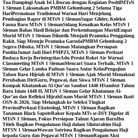
Tua Dampingi Anak Isi Liburan dengan Kegiatan Positif
MTsN
1 Sleman Laksanakan PMBM Gelombang 2 Selama Tiga
Hari
Permainan Tradisional Warnai Hari Menjelang
Pembagian Rapor di MTsN 1 Sleman
Sugar Glider, Koleksi
Fauna Baru MTsN 1 Sleman
Sidang Kenaikan Kelas MTsN 1
Sleman Bahas Hasil Belajar dan Perkembangan Murid
Empat
Murid MTsN 1 Sleman Dilantik Menjadi Pramuka Penggalang
Rakit, Siap Menuju Pramuka Garuda
PMBM Gelombang 2
Segera Dibuka, MTsN 1 Sleman Matangkan Persiapan
Panitia
Jumat Jadi Hari PMPZI, MTsN 1 Sleman Perkuat
Budaya Kerja Berintegritas
Adu Presisi Roket Air Warnai
Classmeeting MTsN 1 Sleman
Mencari Suara Terbaik, MTsN 1
Sleman Gelar Lomba Paduan Suara Antar Kelas
Pengajian
Tahun Baru Hijriah di MTsN 1 Sleman Ajak Murid Memaknai
Perubahan Diri
Guru, Pegawai, dan Siswa MTsN 1 Sleman
Kompak Khatamkan Al-Qur’an Sambut 1448 H
Sambut Tahun
Baru Islam 1448 H, MTsN 1 Sleman Gelar Khataman Al-
Qur’an dan Refleksi Hijrah
Enam Murid MTsN 1 Sleman Ikuti
OSN-K 2026, Siap Melangkah ke Seleksi Tingkat
Provinsi
Perkuat Ekoteologi, MTsN 1 Sleman Bagikan
Tanaman Black Sapote
Rakor Kepala MTs se-DIY Digelar di
MTsN 1 Sleman, Fokus Persiapan Tahun Ajaran Baru
Ibu
Titiek Bagikan Pengalaman Haji dalam Silaturahim Haji
MTSN 1 Sleman
Wawan Sutrisna Bagikan Pengalaman Haji
kepada Guru dan Pegawai MTsN 1 Sleman
Ragam Aksi