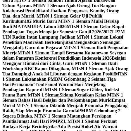
Guru MTsN 1 Sleman Sambut Tahun Ajaran Baru
Awali
Tahun Ajaran, MTsN 1 Sleman Ajak Orang Tua Bangun
Kolaborasi Pendidikan
Libatkan Pengawas, Komite, Orang
Tua, dan Murid, MTsN 1 Sleman Gelar Uji Publik
Kurikulum
192 Murid Baru MTsN 1 Sleman Mulai Bersiap
Ikuti MATAMUDA Tahun 2026
MTsN 1 Sleman Gelar Rapat
Pembagian Tugas Mengajar Semester Ganjil 2026/2027
LP2M
UIN Raden Intan Lampung Jadikan MTsN 1 Sleman Lokasi
Penelitian Madrasah Berkelanjutan
Menguatkan Semangat
Mengabdi, Guru dan Pegawai MTsN 1 Sleman Ikuti Penguatan
Kinerja
MTsN 1 Sleman Tampil Bersama Kapanewon Seyegan
dalam Pameran Konferensi Pendidikan Indonesia 2026
Belajar
Mengajar Dimulai dari Cinta, Guru MTsN 1 Sleman Ikuti
Workshop KBC
Rapor Dibagikan, MTsN 1 Sleman Ajak Orang
Tua Dampingi Anak Isi Liburan dengan Kegiatan Positif
MTsN
1 Sleman Laksanakan PMBM Gelombang 2 Selama Tiga
Hari
Permainan Tradisional Warnai Hari Menjelang
Pembagian Rapor di MTsN 1 Sleman
Sugar Glider, Koleksi
Fauna Baru MTsN 1 Sleman
Sidang Kenaikan Kelas MTsN 1
Sleman Bahas Hasil Belajar dan Perkembangan Murid
Empat
Murid MTsN 1 Sleman Dilantik Menjadi Pramuka Penggalang
Rakit, Siap Menuju Pramuka Garuda
PMBM Gelombang 2
Segera Dibuka, MTsN 1 Sleman Matangkan Persiapan
Panitia
Jumat Jadi Hari PMPZI, MTsN 1 Sleman Perkuat
Budaya Kerja Berintegritas
Adu Presisi Roket Air Warnai