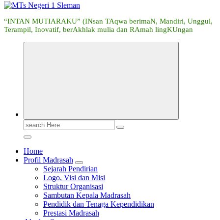
“INTAN MUTIARAKU” (INsan TAqwa berimaN, Mandiri, Unggul,
Terampil, Inovatif, berAkhlak mulia dan RAmah lingKUngan
Search
for:
Home
Profil Madrasah
Sejarah Pendirian
Logo, Visi dan Misi
Struktur Organisasi
Sambutan Kepala Madrasah
Pendidik dan Tenaga Kependidikan
Prestasi Madrasah