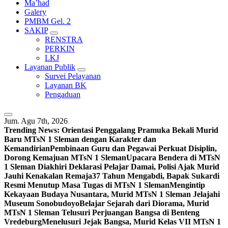
Ma’had
Galery
PMBM Gel. 2
SAKIP
RENSTRA
PERKIN
LKJ
Layanan Publik
Survei Pelayanan
Layanan BK
Pengaduan
Jum. Agu 7th, 2026
Trending News:
Orientasi Penggalang Pramuka Bekali Murid
Baru MTsN 1 Sleman dengan Karakter dan
Kemandirian
Pembinaan Guru dan Pegawai Perkuat Disiplin,
Dorong Kemajuan MTsN 1 Sleman
Upacara Bendera di MTsN
1 Sleman Diakhiri Deklarasi Pelajar Damai, Polisi Ajak Murid
Jauhi Kenakalan Remaja
37 Tahun Mengabdi, Bapak Sukardi
Resmi Menutup Masa Tugas di MTsN 1 Sleman
Mengintip
Kekayaan Budaya Nusantara, Murid MTsN 1 Sleman Jelajahi
Museum Sonobudoyo
Belajar Sejarah dari Diorama, Murid
MTsN 1 Sleman Telusuri Perjuangan Bangsa di Benteng
Vredeburg
Menelusuri Jejak Bangsa, Murid Kelas VII MTsN 1