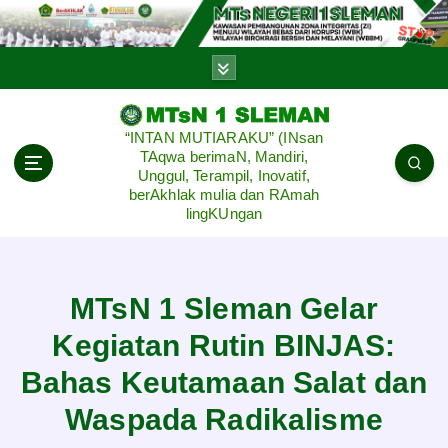
S
k
i
p
t
o
“INTAN MUTIARAKU” (INsan
c
TAqwa berimaN, Mandiri,
o
Unggul, Terampil, Inovatif,
n
berAkhlak mulia dan RAmah
lingKUngan
t
e
n
t
MTsN 1 Sleman Gelar
Kegiatan Rutin BINJAS:
Bahas Keutamaan Salat dan
Waspada Radikalisme