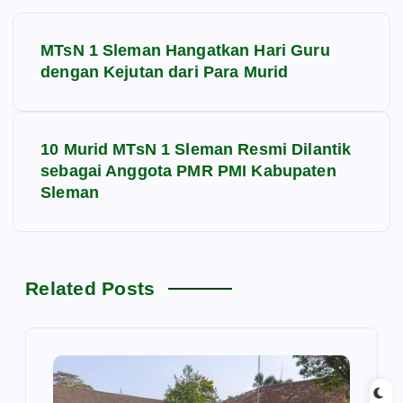
N
MTsN 1 Sleman Hangatkan Hari Guru
a
dengan Kejutan dari Para Murid
v
10 Murid MTsN 1 Sleman Resmi Dilantik
i
sebagai Anggota PMR PMI Kabupaten
Sleman
g
a
s
Related Posts
i
p