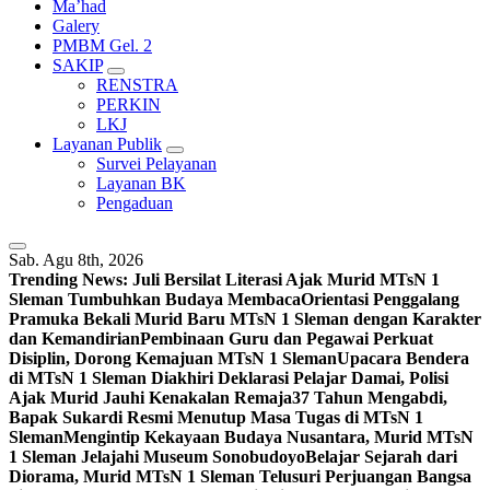
Ma’had
Galery
PMBM Gel. 2
SAKIP
RENSTRA
PERKIN
LKJ
Layanan Publik
Survei Pelayanan
Layanan BK
Pengaduan
Sab. Agu 8th, 2026
Trending News:
Juli Bersilat Literasi Ajak Murid MTsN 1
Sleman Tumbuhkan Budaya Membaca
Orientasi Penggalang
Pramuka Bekali Murid Baru MTsN 1 Sleman dengan Karakter
dan Kemandirian
Pembinaan Guru dan Pegawai Perkuat
Disiplin, Dorong Kemajuan MTsN 1 Sleman
Upacara Bendera
di MTsN 1 Sleman Diakhiri Deklarasi Pelajar Damai, Polisi
Ajak Murid Jauhi Kenakalan Remaja
37 Tahun Mengabdi,
Bapak Sukardi Resmi Menutup Masa Tugas di MTsN 1
Sleman
Mengintip Kekayaan Budaya Nusantara, Murid MTsN
1 Sleman Jelajahi Museum Sonobudoyo
Belajar Sejarah dari
Diorama, Murid MTsN 1 Sleman Telusuri Perjuangan Bangsa