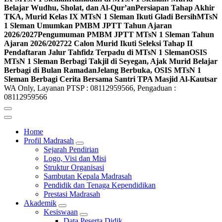
Belajar Wudhu, Sholat, dan Al-Qur’an
Persiapan Tahap Akhir
TKA, Murid Kelas IX MTsN 1 Sleman Ikuti Gladi Bersih
MTsN
1 Sleman Umumkan PMBM JPTT Tahun Ajaran
2026/2027
Pengumuman PMBM JPTT MTsN 1 Sleman Tahun
Ajaran 2026/2027
22 Calon Murid Ikuti Seleksi Tahap II
Pendaftaran Jalur Tahfidz Terpadu di MTsN 1 Sleman
OSIS
MTsN 1 Sleman Berbagi Takjil di Seyegan, Ajak Murid Belajar
Berbagi di Bulan Ramadan
Jelang Berbuka, OSIS MTsN 1
Sleman Berbagi Cerita Bersama Santri TPA Masjid Al-Kautsar
WA Only, Layanan PTSP : 08112959566, Pengaduan :
08112959566
Home
Profil Madrasah
Sejarah Pendirian
Logo, Visi dan Misi
Struktur Organisasi
Sambutan Kepala Madrasah
Pendidik dan Tenaga Kependidikan
Prestasi Madrasah
Akademik
Kesiswaan
Data Peserta Didik