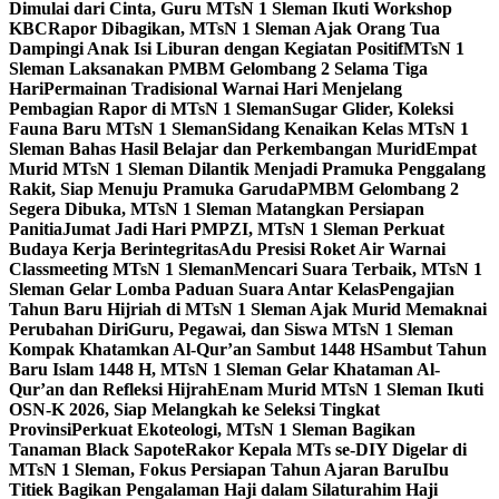
Dimulai dari Cinta, Guru MTsN 1 Sleman Ikuti Workshop
KBC
Rapor Dibagikan, MTsN 1 Sleman Ajak Orang Tua
Dampingi Anak Isi Liburan dengan Kegiatan Positif
MTsN 1
Sleman Laksanakan PMBM Gelombang 2 Selama Tiga
Hari
Permainan Tradisional Warnai Hari Menjelang
Pembagian Rapor di MTsN 1 Sleman
Sugar Glider, Koleksi
Fauna Baru MTsN 1 Sleman
Sidang Kenaikan Kelas MTsN 1
Sleman Bahas Hasil Belajar dan Perkembangan Murid
Empat
Murid MTsN 1 Sleman Dilantik Menjadi Pramuka Penggalang
Rakit, Siap Menuju Pramuka Garuda
PMBM Gelombang 2
Segera Dibuka, MTsN 1 Sleman Matangkan Persiapan
Panitia
Jumat Jadi Hari PMPZI, MTsN 1 Sleman Perkuat
Budaya Kerja Berintegritas
Adu Presisi Roket Air Warnai
Classmeeting MTsN 1 Sleman
Mencari Suara Terbaik, MTsN 1
Sleman Gelar Lomba Paduan Suara Antar Kelas
Pengajian
Tahun Baru Hijriah di MTsN 1 Sleman Ajak Murid Memaknai
Perubahan Diri
Guru, Pegawai, dan Siswa MTsN 1 Sleman
Kompak Khatamkan Al-Qur’an Sambut 1448 H
Sambut Tahun
Baru Islam 1448 H, MTsN 1 Sleman Gelar Khataman Al-
Qur’an dan Refleksi Hijrah
Enam Murid MTsN 1 Sleman Ikuti
OSN-K 2026, Siap Melangkah ke Seleksi Tingkat
Provinsi
Perkuat Ekoteologi, MTsN 1 Sleman Bagikan
Tanaman Black Sapote
Rakor Kepala MTs se-DIY Digelar di
MTsN 1 Sleman, Fokus Persiapan Tahun Ajaran Baru
Ibu
Titiek Bagikan Pengalaman Haji dalam Silaturahim Haji