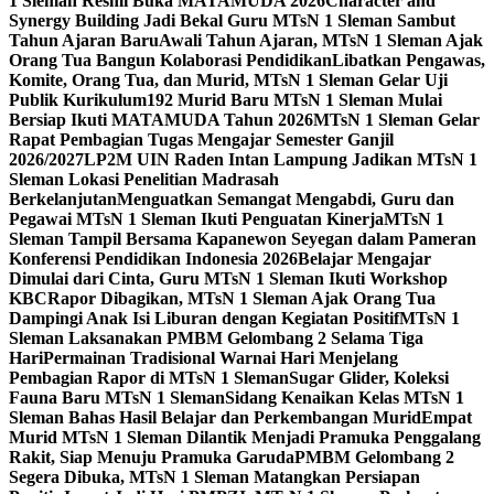
1 Sleman Resmi Buka MATAMUDA 2026
Character and
Synergy Building Jadi Bekal Guru MTsN 1 Sleman Sambut
Tahun Ajaran Baru
Awali Tahun Ajaran, MTsN 1 Sleman Ajak
Orang Tua Bangun Kolaborasi Pendidikan
Libatkan Pengawas,
Komite, Orang Tua, dan Murid, MTsN 1 Sleman Gelar Uji
Publik Kurikulum
192 Murid Baru MTsN 1 Sleman Mulai
Bersiap Ikuti MATAMUDA Tahun 2026
MTsN 1 Sleman Gelar
Rapat Pembagian Tugas Mengajar Semester Ganjil
2026/2027
LP2M UIN Raden Intan Lampung Jadikan MTsN 1
Sleman Lokasi Penelitian Madrasah
Berkelanjutan
Menguatkan Semangat Mengabdi, Guru dan
Pegawai MTsN 1 Sleman Ikuti Penguatan Kinerja
MTsN 1
Sleman Tampil Bersama Kapanewon Seyegan dalam Pameran
Konferensi Pendidikan Indonesia 2026
Belajar Mengajar
Dimulai dari Cinta, Guru MTsN 1 Sleman Ikuti Workshop
KBC
Rapor Dibagikan, MTsN 1 Sleman Ajak Orang Tua
Dampingi Anak Isi Liburan dengan Kegiatan Positif
MTsN 1
Sleman Laksanakan PMBM Gelombang 2 Selama Tiga
Hari
Permainan Tradisional Warnai Hari Menjelang
Pembagian Rapor di MTsN 1 Sleman
Sugar Glider, Koleksi
Fauna Baru MTsN 1 Sleman
Sidang Kenaikan Kelas MTsN 1
Sleman Bahas Hasil Belajar dan Perkembangan Murid
Empat
Murid MTsN 1 Sleman Dilantik Menjadi Pramuka Penggalang
Rakit, Siap Menuju Pramuka Garuda
PMBM Gelombang 2
Segera Dibuka, MTsN 1 Sleman Matangkan Persiapan