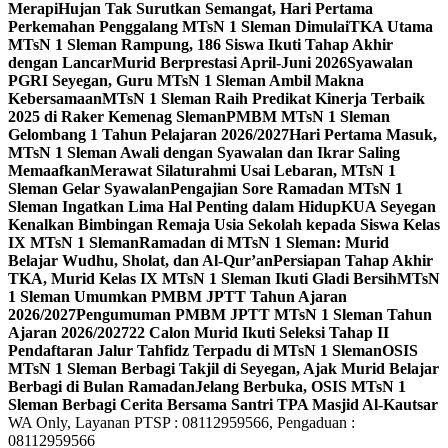
Merapi
Hujan Tak Surutkan Semangat, Hari Pertama
Perkemahan Penggalang MTsN 1 Sleman Dimulai
TKA Utama
MTsN 1 Sleman Rampung, 186 Siswa Ikuti Tahap Akhir
dengan Lancar
Murid Berprestasi April-Juni 2026
Syawalan
PGRI Seyegan, Guru MTsN 1 Sleman Ambil Makna
Kebersamaan
MTsN 1 Sleman Raih Predikat Kinerja Terbaik
2025 di Raker Kemenag Sleman
PMBM MTsN 1 Sleman
Gelombang 1 Tahun Pelajaran 2026/2027
Hari Pertama Masuk,
MTsN 1 Sleman Awali dengan Syawalan dan Ikrar Saling
Memaafkan
Merawat Silaturahmi Usai Lebaran, MTsN 1
Sleman Gelar Syawalan
Pengajian Sore Ramadan MTsN 1
Sleman Ingatkan Lima Hal Penting dalam Hidup
KUA Seyegan
Kenalkan Bimbingan Remaja Usia Sekolah kepada Siswa Kelas
IX MTsN 1 Sleman
Ramadan di MTsN 1 Sleman: Murid
Belajar Wudhu, Sholat, dan Al-Qur’an
Persiapan Tahap Akhir
TKA, Murid Kelas IX MTsN 1 Sleman Ikuti Gladi Bersih
MTsN
1 Sleman Umumkan PMBM JPTT Tahun Ajaran
2026/2027
Pengumuman PMBM JPTT MTsN 1 Sleman Tahun
Ajaran 2026/2027
22 Calon Murid Ikuti Seleksi Tahap II
Pendaftaran Jalur Tahfidz Terpadu di MTsN 1 Sleman
OSIS
MTsN 1 Sleman Berbagi Takjil di Seyegan, Ajak Murid Belajar
Berbagi di Bulan Ramadan
Jelang Berbuka, OSIS MTsN 1
Sleman Berbagi Cerita Bersama Santri TPA Masjid Al-Kautsar
WA Only, Layanan PTSP : 08112959566, Pengaduan :
08112959566