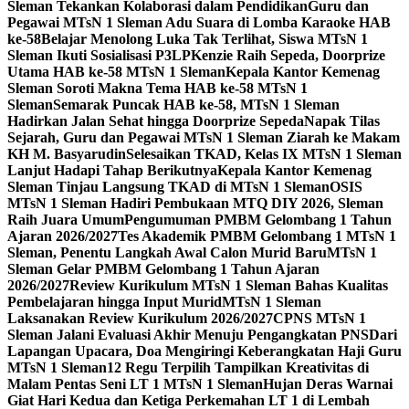
Sleman Tekankan Kolaborasi dalam Pendidikan
Guru dan
Pegawai MTsN 1 Sleman Adu Suara di Lomba Karaoke HAB
ke-58
Belajar Menolong Luka Tak Terlihat, Siswa MTsN 1
Sleman Ikuti Sosialisasi P3LP
Kenzie Raih Sepeda, Doorprize
Utama HAB ke-58 MTsN 1 Sleman
Kepala Kantor Kemenag
Sleman Soroti Makna Tema HAB ke-58 MTsN 1
Sleman
Semarak Puncak HAB ke-58, MTsN 1 Sleman
Hadirkan Jalan Sehat hingga Doorprize Sepeda
Napak Tilas
Sejarah, Guru dan Pegawai MTsN 1 Sleman Ziarah ke Makam
KH M. Basyarudin
Selesaikan TKAD, Kelas IX MTsN 1 Sleman
Lanjut Hadapi Tahap Berikutnya
Kepala Kantor Kemenag
Sleman Tinjau Langsung TKAD di MTsN 1 Sleman
OSIS
MTsN 1 Sleman Hadiri Pembukaan MTQ DIY 2026, Sleman
Raih Juara Umum
Pengumuman PMBM Gelombang 1 Tahun
Ajaran 2026/2027
Tes Akademik PMBM Gelombang 1 MTsN 1
Sleman, Penentu Langkah Awal Calon Murid Baru
MTsN 1
Sleman Gelar PMBM Gelombang 1 Tahun Ajaran
2026/2027
Review Kurikulum MTsN 1 Sleman Bahas Kualitas
Pembelajaran hingga Input Murid
MTsN 1 Sleman
Laksanakan Review Kurikulum 2026/2027
CPNS MTsN 1
Sleman Jalani Evaluasi Akhir Menuju Pengangkatan PNS
Dari
Lapangan Upacara, Doa Mengiringi Keberangkatan Haji Guru
MTsN 1 Sleman
12 Regu Terpilih Tampilkan Kreativitas di
Malam Pentas Seni LT 1 MTsN 1 Sleman
Hujan Deras Warnai
Giat Hari Kedua dan Ketiga Perkemahan LT 1 di Lembah