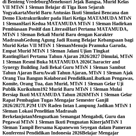
di Benteng Vredeburg
Menelusuri Jejak Bangsa, Murid Kelas
VII MTsN 1 Sleman Belajar di Tiga Ikon Sejarah
Yogyakarta
Murid Baru Antusias Ikuti Simulasi Bencana dan
Demo Ekstrakurikuler pada Hari Ketiga MATAMUDA MTsN
1 Sleman
Hari Kedua MATAMUDA MTsN 1 Sleman Hadirkan
Pembiasaan Positif dan Literasi
Hari Pertama MATAMUDA,
MTsN 1 Sleman Bekali Murid Baru dengan Karakter
Madrasah
Gedung Agung Jadi Ruang Belajar Kebangsaan bagi
Murid Kelas VII MTsN 1 Sleman
Menuju Pramuka Garuda,
Empat Murid MTsN 1 Sleman Jalani Ujian Tingkat
Ranting
Hari Pertama Tahun Ajaran 2026/2027 Dimulai, MTsN
1 Sleman Resmi Buka MATAMUDA 2026
Character and
Synergy Building Jadi Bekal Guru MTsN 1 Sleman Sambut
Tahun Ajaran Baru
Awali Tahun Ajaran, MTsN 1 Sleman Ajak
Orang Tua Bangun Kolaborasi Pendidikan
Libatkan Pengawas,
Komite, Orang Tua, dan Murid, MTsN 1 Sleman Gelar Uji
Publik Kurikulum
192 Murid Baru MTsN 1 Sleman Mulai
Bersiap Ikuti MATAMUDA Tahun 2026
MTsN 1 Sleman Gelar
Rapat Pembagian Tugas Mengajar Semester Ganjil
2026/2027
LP2M UIN Raden Intan Lampung Jadikan MTsN 1
Sleman Lokasi Penelitian Madrasah
Berkelanjutan
Menguatkan Semangat Mengabdi, Guru dan
Pegawai MTsN 1 Sleman Ikuti Penguatan Kinerja
MTsN 1
Sleman Tampil Bersama Kapanewon Seyegan dalam Pameran
Konferensi Pendidikan Indonesia 2026
Belajar Mengajar