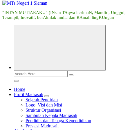
“INTAN MUTIARAKU” (INsan TAqwa berimaN, Mandiri, Unggul,
Terampil, Inovatif, berAkhlak mulia dan RAmah lingKUngan
Search
for:
Home
Profil Madrasah
Sejarah Pendirian
Logo, Visi dan Misi
Struktur Organisasi
Sambutan Kepala Madrasah
Pendidik dan Tenaga Kependidikan
Prestasi Madrasah