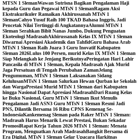
MTSN 1 Sleman
Wawan Sutrisna Bagikan Pengalaman Haji
kepada Guru dan Pegawai MTsN 1 Sleman
Ragam Aksi
Ekstrakurikuler Ramaikan Akhirussanah MTsN 1
Sleman
Cahyo Yusuf Raih 100 TKAD Bahasa Inggris, Jadi
Pencetak Nilai Tertinggi di Angkatannya
Alumni MTsN 1
Sleman Serahkan Bibit Nanas Jumbo, Dukung Penguatan
Ekoteologi Madrasah
Akhirussanah Kelas IX MTsN 1 Sleman
Diwarnai Apresiasi Akademik dan Tahfid
Guru Bahasa Arab
MTsN 1 Sleman Raih Juara 3 Guru Inovatif Kabupaten
Sleman 2026
Lulus 100 Persen, murid Kelas IX MTsN 1 Sleman
Siap Melangkah ke Jenjang Berikutnya
Peringatan Hari Lahir
Pancasila di MTsN 1 Sleman, Kepala Madrasah Ajak Murid
Jaga Persatuan di Tengah Perubahan Zaman
Jelang
Pengumuman, MTsN 1 Sleman Laksanakan Sidang
Kelulusan
MTsN 1 Sleman Salurkan Hewan Qurban ke Sekolah
dan Warga
Prestasi Murid MTsN 1 Sleman dari Kabupaten
hingga Nasional Dapat Apresiasi Madrasah
Dari Ruang Kelas
ke Buku Nasional, Guru MTsN 1 Sleman Ikut Menulis
Pengalaman Jadi ASN
3 Guru MTsN 1 Sleman Resmi Jadi
PNS, Dilantik Bersama 16 Ribu CPNS Kemenag Se-
Indonesia
Kankemenag Sleman pada Raker MTsN 1 Sleman:
Madrasah Harus Menarik Lewat Prestasi, Bukan Sekadar
Promosi
Rapat Kerja Tahun 2026 MTsN 1 Sleman: Menata
Program, Menguatkan Arah Madrasah
Bangkit Bersama di
Era Digital, MTsN 1 Sleman Gelar Upacara Harkitnas