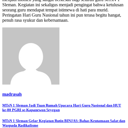
Sleman. Kegiatan ini sekaligus menjadi pengingat bahwa ketulusan
seorang guru mendapat tempat istimewa di hati para murid.
Peringatan Hari Guru Nasional tahun ini pun terasa begitu hangat,
penuh rasa syukur dan kebersamaan.
madrasah
Navigasi
MTsN 1 Sleman Jadi Tuan Rumah Upacara Hari Guru Nasional dan HUT
ke-80 PGRI se-Kapanewon Seyegan
pos
MTsN 1 Sleman Gelar Kegiatan Rutin BINJAS: Bahas Keutamaan Salat dan
Waspada Radikalisme