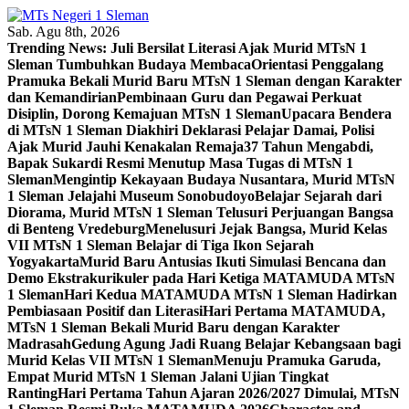
Skip
to
Sab. Agu 8th, 2026
content
Trending News:
Juli Bersilat Literasi Ajak Murid MTsN 1
Sleman Tumbuhkan Budaya Membaca
Orientasi Penggalang
Pramuka Bekali Murid Baru MTsN 1 Sleman dengan Karakter
dan Kemandirian
Pembinaan Guru dan Pegawai Perkuat
Disiplin, Dorong Kemajuan MTsN 1 Sleman
Upacara Bendera
di MTsN 1 Sleman Diakhiri Deklarasi Pelajar Damai, Polisi
Ajak Murid Jauhi Kenakalan Remaja
37 Tahun Mengabdi,
Bapak Sukardi Resmi Menutup Masa Tugas di MTsN 1
Sleman
Mengintip Kekayaan Budaya Nusantara, Murid MTsN
1 Sleman Jelajahi Museum Sonobudoyo
Belajar Sejarah dari
Diorama, Murid MTsN 1 Sleman Telusuri Perjuangan Bangsa
di Benteng Vredeburg
Menelusuri Jejak Bangsa, Murid Kelas
VII MTsN 1 Sleman Belajar di Tiga Ikon Sejarah
Yogyakarta
Murid Baru Antusias Ikuti Simulasi Bencana dan
Demo Ekstrakurikuler pada Hari Ketiga MATAMUDA MTsN
1 Sleman
Hari Kedua MATAMUDA MTsN 1 Sleman Hadirkan
Pembiasaan Positif dan Literasi
Hari Pertama MATAMUDA,
MTsN 1 Sleman Bekali Murid Baru dengan Karakter
Madrasah
Gedung Agung Jadi Ruang Belajar Kebangsaan bagi
Murid Kelas VII MTsN 1 Sleman
Menuju Pramuka Garuda,
Empat Murid MTsN 1 Sleman Jalani Ujian Tingkat
Ranting
Hari Pertama Tahun Ajaran 2026/2027 Dimulai, MTsN