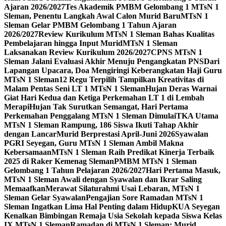
Ajaran 2026/2027
Tes Akademik PMBM Gelombang 1 MTsN 1
Sleman, Penentu Langkah Awal Calon Murid Baru
MTsN 1
Sleman Gelar PMBM Gelombang 1 Tahun Ajaran
2026/2027
Review Kurikulum MTsN 1 Sleman Bahas Kualitas
Pembelajaran hingga Input Murid
MTsN 1 Sleman
Laksanakan Review Kurikulum 2026/2027
CPNS MTsN 1
Sleman Jalani Evaluasi Akhir Menuju Pengangkatan PNS
Dari
Lapangan Upacara, Doa Mengiringi Keberangkatan Haji Guru
MTsN 1 Sleman
12 Regu Terpilih Tampilkan Kreativitas di
Malam Pentas Seni LT 1 MTsN 1 Sleman
Hujan Deras Warnai
Giat Hari Kedua dan Ketiga Perkemahan LT 1 di Lembah
Merapi
Hujan Tak Surutkan Semangat, Hari Pertama
Perkemahan Penggalang MTsN 1 Sleman Dimulai
TKA Utama
MTsN 1 Sleman Rampung, 186 Siswa Ikuti Tahap Akhir
dengan Lancar
Murid Berprestasi April-Juni 2026
Syawalan
PGRI Seyegan, Guru MTsN 1 Sleman Ambil Makna
Kebersamaan
MTsN 1 Sleman Raih Predikat Kinerja Terbaik
2025 di Raker Kemenag Sleman
PMBM MTsN 1 Sleman
Gelombang 1 Tahun Pelajaran 2026/2027
Hari Pertama Masuk,
MTsN 1 Sleman Awali dengan Syawalan dan Ikrar Saling
Memaafkan
Merawat Silaturahmi Usai Lebaran, MTsN 1
Sleman Gelar Syawalan
Pengajian Sore Ramadan MTsN 1
Sleman Ingatkan Lima Hal Penting dalam Hidup
KUA Seyegan
Kenalkan Bimbingan Remaja Usia Sekolah kepada Siswa Kelas
IX MTsN 1 Sleman
Ramadan di MTsN 1 Sleman: Murid