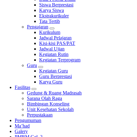
Siswa Berprestasi
Karya Siswa
Ekstrakurikuler
Tata Tertib
Pengajaran
Kurikulum
Jadwal Pelajaran
Kisi-kisi PAS/PAT
Jadwal Ujian
Kegiatan Rutin
Kegiatan Terprogram
Guru
Kegiatan Guru
Guru Berprestasi
Karya Guru
Fasilitas
Gedung & Ruang Madrasah
Sarana Olah Raga
Bimbingan Konseling
Unit Kesehatan Sekolah
Perpustakaan
Pengumuman
Ma’had
Galery
PMBM Gel. 2