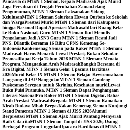
Pancasila di MTsN 1 Sleman, Kepala Madrasah Ajak Murid
Jaga Persatuan di Tengah Perubahan Zaman
Jelang
Pengumuman, MTsN 1 Sleman Laksanakan Sidang
Kelulusan
MTsN 1 Sleman Salurkan Hewan Qurban ke Sekolah
dan Warga
Prestasi Murid MTsN 1 Sleman dari Kabupaten
hingga Nasional Dapat Apresiasi Madrasah
Dari Ruang Kelas
ke Buku Nasional, Guru MTsN 1 Sleman Ikut Menulis
Pengalaman Jadi ASN
3 Guru MTsN 1 Sleman Resmi Jadi
PNS, Dilantik Bersama 16 Ribu CPNS Kemenag Se-
Indonesia
Kankemenag Sleman pada Raker MTsN 1 Sleman:
Madrasah Harus Menarik Lewat Prestasi, Bukan Sekadar
Promosi
Rapat Kerja Tahun 2026 MTsN 1 Sleman: Menata
Program, Menguatkan Arah Madrasah
Bangkit Bersama di
Era Digital, MTsN 1 Sleman Gelar Upacara Harkitnas
2026
Murid Kelas IX MTsN 1 Sleman Belajar Kewirausahaan
Langsung di JAP Nanggulan
MTsN 1 Sleman Gandeng
Puskesmas Seyegan untuk Skrining Kesehatan murid
Lewat
Buku Puisi Pramuka, MTsN 1 Sleman Dapat Penghargaan
Literasi Nasional
Pra Raker MTsN 1 Sleman Digelar, Bahas
Arah Prestasi Madrasah
Bregada MTsN 1 Sleman Ramaikan
Kirab Budaya Mbah Bregas
Kakan Kemenag Sleman Kunjungi
Stand Pameran MTsN 1 Sleman di JISS 2026
Alumni
Berprestasi MTsN 1 Sleman Ajak Murid Pantang Menyerah
Raih Cita-cita
MTsN 1 Sleman Tampil di JISS 2026, Usung
Berbagai Program Unggulan
Upacara Hardiknas di MTsN 1