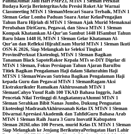
Panitia
Jumat Jadi Hari PMPZI, MTsN 1 Sleman Perkuat
Budaya Kerja Berintegritas
Adu Presisi Roket Air Warnai
Classmeeting MTsN 1 Sleman
Mencari Suara Terbaik, MTsN 1
Sleman Gelar Lomba Paduan Suara Antar Kelas
Pengajian
Tahun Baru Hijriah di MTsN 1 Sleman Ajak Murid Memaknai
Perubahan Diri
Guru, Pegawai, dan Siswa MTsN 1 Sleman
Kompak Khatamkan Al-Qur’an Sambut 1448 H
Sambut Tahun
Baru Islam 1448 H, MTsN 1 Sleman Gelar Khataman Al-
Qur’an dan Refleksi Hijrah
Enam Murid MTsN 1 Sleman Ikuti
OSN-K 2026, Siap Melangkah ke Seleksi Tingkat
Provinsi
Perkuat Ekoteologi, MTsN 1 Sleman Bagikan
Tanaman Black Sapote
Rakor Kepala MTs se-DIY Digelar di
MTsN 1 Sleman, Fokus Persiapan Tahun Ajaran Baru
Ibu
Titiek Bagikan Pengalaman Haji dalam Silaturahim Haji
MTSN 1 Sleman
Wawan Sutrisna Bagikan Pengalaman Haji
kepada Guru dan Pegawai MTsN 1 Sleman
Ragam Aksi
Ekstrakurikuler Ramaikan Akhirussanah MTsN 1
Sleman
Cahyo Yusuf Raih 100 TKAD Bahasa Inggris, Jadi
Pencetak Nilai Tertinggi di Angkatannya
Alumni MTsN 1
Sleman Serahkan Bibit Nanas Jumbo, Dukung Penguatan
Ekoteologi Madrasah
Akhirussanah Kelas IX MTsN 1 Sleman
Diwarnai Apresiasi Akademik dan Tahfid
Guru Bahasa Arab
MTsN 1 Sleman Raih Juara 3 Guru Inovatif Kabupaten
Sleman 2026
Lulus 100 Persen, murid Kelas IX MTsN 1 Sleman
Siap Melangkah ke Jenjang Berikutnya
Peringatan Hari Lahir