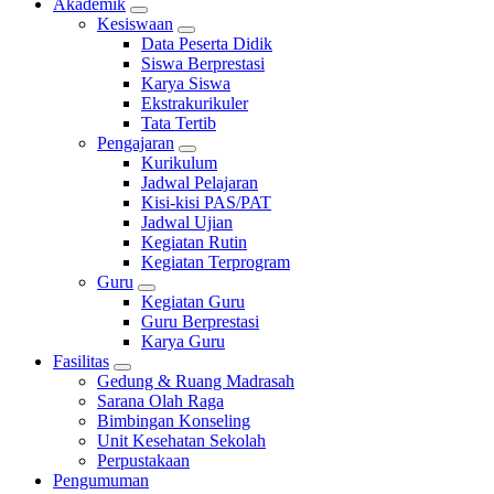
Akademik
Kesiswaan
Data Peserta Didik
Siswa Berprestasi
Karya Siswa
Ekstrakurikuler
Tata Tertib
Pengajaran
Kurikulum
Jadwal Pelajaran
Kisi-kisi PAS/PAT
Jadwal Ujian
Kegiatan Rutin
Kegiatan Terprogram
Guru
Kegiatan Guru
Guru Berprestasi
Karya Guru
Fasilitas
Gedung & Ruang Madrasah
Sarana Olah Raga
Bimbingan Konseling
Unit Kesehatan Sekolah
Perpustakaan
Pengumuman