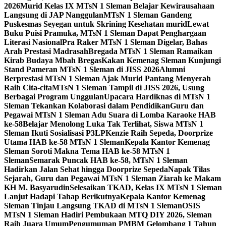
2026
Murid Kelas IX MTsN 1 Sleman Belajar Kewirausahaan
Langsung di JAP Nanggulan
MTsN 1 Sleman Gandeng
Puskesmas Seyegan untuk Skrining Kesehatan murid
Lewat
Buku Puisi Pramuka, MTsN 1 Sleman Dapat Penghargaan
Literasi Nasional
Pra Raker MTsN 1 Sleman Digelar, Bahas
Arah Prestasi Madrasah
Bregada MTsN 1 Sleman Ramaikan
Kirab Budaya Mbah Bregas
Kakan Kemenag Sleman Kunjungi
Stand Pameran MTsN 1 Sleman di JISS 2026
Alumni
Berprestasi MTsN 1 Sleman Ajak Murid Pantang Menyerah
Raih Cita-cita
MTsN 1 Sleman Tampil di JISS 2026, Usung
Berbagai Program Unggulan
Upacara Hardiknas di MTsN 1
Sleman Tekankan Kolaborasi dalam Pendidikan
Guru dan
Pegawai MTsN 1 Sleman Adu Suara di Lomba Karaoke HAB
ke-58
Belajar Menolong Luka Tak Terlihat, Siswa MTsN 1
Sleman Ikuti Sosialisasi P3LP
Kenzie Raih Sepeda, Doorprize
Utama HAB ke-58 MTsN 1 Sleman
Kepala Kantor Kemenag
Sleman Soroti Makna Tema HAB ke-58 MTsN 1
Sleman
Semarak Puncak HAB ke-58, MTsN 1 Sleman
Hadirkan Jalan Sehat hingga Doorprize Sepeda
Napak Tilas
Sejarah, Guru dan Pegawai MTsN 1 Sleman Ziarah ke Makam
KH M. Basyarudin
Selesaikan TKAD, Kelas IX MTsN 1 Sleman
Lanjut Hadapi Tahap Berikutnya
Kepala Kantor Kemenag
Sleman Tinjau Langsung TKAD di MTsN 1 Sleman
OSIS
MTsN 1 Sleman Hadiri Pembukaan MTQ DIY 2026, Sleman
Raih Juara Umum
Pengumuman PMBM Gelombang 1 Tahun