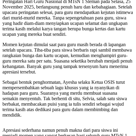
Peringatan Hari Guru Nasional di MTsN 1 Sleman pada Selasa, 25
November 2025, berlangsung penuh haru dan kebahagiaan. Setelah
upacara peringatan selesai, para guru mendapatkan kejutan istimewa
dari murid-murid mereka. Tanpa sepengetahuan para guru, siswa
yang hadir diam-diam menyiapkan ucapan selamat dan ungkapan
terima kasih melalui karya tangan berupa bunga kertas dan kartu
ucapan yang mereka buat sendiri.
Momen kejutan dimulai saat para guru masih berada di lapangan
setelah upacara. Tiba-tiba para siswa berbaris rapi sambil membawa
rangkaian bunga dan kartu ucapan, kemudian menghampiri guru-
guru mereka satu per satu. Suasana seketika berubah menjadi penuh
kehangatan. Banyak guru yang tampak tersenyum haru menerima
apresiasi tersebut.
Sebagai bentuk penghormatan, Ayesha selaku Ketua OSIS turut
mempersembahkan sebuah lagu khusus yang ia nyanyikan di
hadapan para guru. Suaranya yang merdu membuat suasana
semakin menyentuh. Tak berhenti di situ, Selvia, salah satu siswa
berbakat, membacakan puisi yang ia tulis sendiri sebagai wujud
terima kasih atas dedikasi para guru dalam membimbing dan
mendidik.
Apresiasi sederhana namun penuh makna dari para siswa ini
menjadi momen yang sangat berkesan bagi seluruh guru MTsN 1