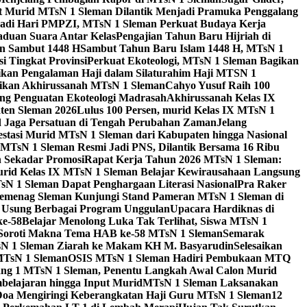
 Murid MTsN 1 Sleman Dilantik Menjadi Pramuka Penggalang
adi Hari PMPZI, MTsN 1 Sleman Perkuat Budaya Kerja
aduan Suara Antar Kelas
Pengajian Tahun Baru Hijriah di
n Sambut 1448 H
Sambut Tahun Baru Islam 1448 H, MTsN 1
 Tingkat Provinsi
Perkuat Ekoteologi, MTsN 1 Sleman Bagikan
gikan Pengalaman Haji dalam Silaturahim Haji MTSN 1
ikan Akhirussanah MTsN 1 Sleman
Cahyo Yusuf Raih 100
ng Penguatan Ekoteologi Madrasah
Akhirussanah Kelas IX
ten Sleman 2026
Lulus 100 Persen, murid Kelas IX MTsN 1
id Jaga Persatuan di Tengah Perubahan Zaman
Jelang
estasi Murid MTsN 1 Sleman dari Kabupaten hingga Nasional
MTsN 1 Sleman Resmi Jadi PNS, Dilantik Bersama 16 Ribu
 Sekadar Promosi
Rapat Kerja Tahun 2026 MTsN 1 Sleman:
rid Kelas IX MTsN 1 Sleman Belajar Kewirausahaan Langsung
N 1 Sleman Dapat Penghargaan Literasi Nasional
Pra Raker
emenag Sleman Kunjungi Stand Pameran MTsN 1 Sleman di
, Usung Berbagai Program Unggulan
Upacara Hardiknas di
ke-58
Belajar Menolong Luka Tak Terlihat, Siswa MTsN 1
Soroti Makna Tema HAB ke-58 MTsN 1 Sleman
Semarak
sN 1 Sleman Ziarah ke Makam KH M. Basyarudin
Selesaikan
MTsN 1 Sleman
OSIS MTsN 1 Sleman Hadiri Pembukaan MTQ
g 1 MTsN 1 Sleman, Penentu Langkah Awal Calon Murid
belajaran hingga Input Murid
MTsN 1 Sleman Laksanakan
Doa Mengiringi Keberangkatan Haji Guru MTsN 1 Sleman
12