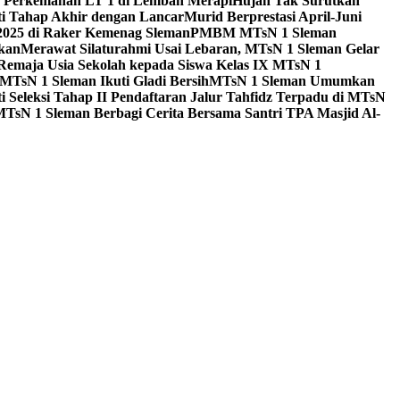
a Perkemahan LT 1 di Lembah Merapi
Hujan Tak Surutkan
i Tahap Akhir dengan Lancar
Murid Berprestasi April-Juni
 2025 di Raker Kemenag Sleman
PMBM MTsN 1 Sleman
kan
Merawat Silaturahmi Usai Lebaran, MTsN 1 Sleman Gelar
emaja Usia Sekolah kepada Siswa Kelas IX MTsN 1
MTsN 1 Sleman Ikuti Gladi Bersih
MTsN 1 Sleman Umumkan
i Seleksi Tahap II Pendaftaran Jalur Tahfidz Terpadu di MTsN
MTsN 1 Sleman Berbagi Cerita Bersama Santri TPA Masjid Al-