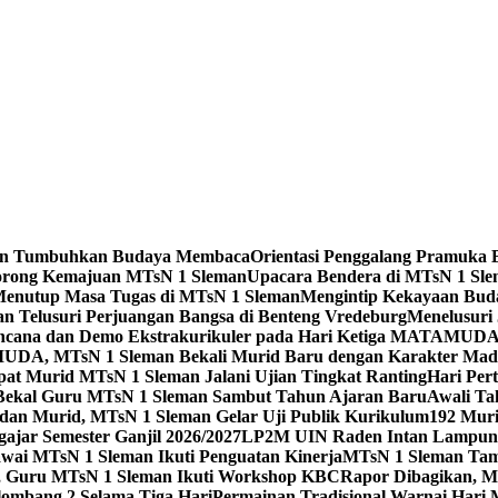
leman Tumbuhkan Budaya Membaca
Orientasi Penggalang Pramuka 
Dorong Kemajuan MTsN 1 Sleman
Upacara Bendera di MTsN 1 Slema
Menutup Masa Tugas di MTsN 1 Sleman
Mengintip Kekayaan Bud
an Telusuri Perjuangan Bangsa di Benteng Vredeburg
Menelusuri 
 Bencana dan Demo Ekstrakurikuler pada Hari Ketiga MATAMUD
DA, MTsN 1 Sleman Bekali Murid Baru dengan Karakter Mad
t Murid MTsN 1 Sleman Jalani Ujian Tingkat Ranting
Hari Per
i Bekal Guru MTsN 1 Sleman Sambut Tahun Ajaran Baru
Awali Ta
 dan Murid, MTsN 1 Sleman Gelar Uji Publik Kurikulum
192 Mur
jar Semester Ganjil 2026/2027
LP2M UIN Raden Intan Lampung 
ai MTsN 1 Sleman Ikuti Penguatan Kinerja
MTsN 1 Sleman Tam
ta, Guru MTsN 1 Sleman Ikuti Workshop KBC
Rapor Dibagikan, M
mbang 2 Selama Tiga Hari
Permainan Tradisional Warnai Hari