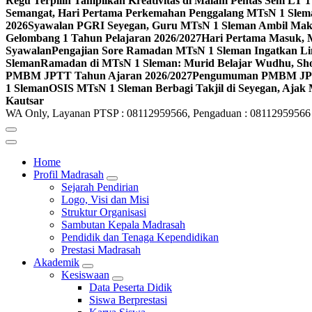
Regu Terpilih Tampilkan Kreativitas di Malam Pentas Seni LT
Semangat, Hari Pertama Perkemahan Penggalang MTsN 1 Slem
2026
Syawalan PGRI Seyegan, Guru MTsN 1 Sleman Ambil Ma
Gelombang 1 Tahun Pelajaran 2026/2027
Hari Pertama Masuk, 
Syawalan
Pengajian Sore Ramadan MTsN 1 Sleman Ingatkan Li
Sleman
Ramadan di MTsN 1 Sleman: Murid Belajar Wudhu, Shol
PMBM JPTT Tahun Ajaran 2026/2027
Pengumuman PMBM JPTT
1 Sleman
OSIS MTsN 1 Sleman Berbagi Takjil di Seyegan, Ajak
Kautsar
WA Only, Layanan PTSP : 08112959566, Pengaduan : 08112959566
Home
Profil Madrasah
Sejarah Pendirian
Logo, Visi dan Misi
Struktur Organisasi
Sambutan Kepala Madrasah
Pendidik dan Tenaga Kependidikan
Prestasi Madrasah
Akademik
Kesiswaan
Data Peserta Didik
Siswa Berprestasi