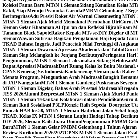
Koleksi Fauna Baru MTsN 1 Sleman
Sidang Kenaikan Kelas MT
Rakit, Siap Menuju Pramuka Garuda
PMBM Gelombang 2 Segera
Berintegritas
Adu Presisi Roket Air Warnai Classmeeting MTsN 
MTsN 1 Sleman Ajak Murid Memaknai Perubahan Diri
Guru, P
Sleman Gelar Khataman Al-Qur’an dan Refleksi Hijrah
Enam Mur
Tanaman Black Sapote
Rakor Kepala MTs se-DIY Digelar di MT
Sleman
Wawan Sutrisna Bagikan Pengalaman Haji kepada Gur
TKAD Bahasa Inggris, Jadi Pencetak Nilai Tertinggi di Angkat
MTsN 1 Sleman Diwarnai Apresiasi Akademik dan Tahfid
Guru 
Sleman Siap Melangkah ke Jenjang Berikutnya
Peringatan Hari
Pengumuman, MTsN 1 Sleman Laksanakan Sidang Kelulusan
MT
Dapat Apresiasi Madrasah
Dari Ruang Kelas ke Buku Nasional
CPNS Kemenag Se-Indonesia
Kankemenag Sleman pada Raker M
Menata Program, Menguatkan Arah Madrasah
Bangkit Bersama
di JAP Nanggulan
MTsN 1 Sleman Gandeng Puskesmas Seyegan 
MTsN 1 Sleman Digelar, Bahas Arah Prestasi Madrasah
Bregada
JISS 2026
Alumni Berprestasi MTsN 1 Sleman Ajak Murid Panta
MTsN 1 Sleman Tekankan Kolaborasi dalam Pendidikan
Guru d
Sleman Ikuti Sosialisasi P3LP
Kenzie Raih Sepeda, Doorprize 
Puncak HAB ke-58, MTsN 1 Sleman Hadirkan Jalan Sehat hing
TKAD, Kelas IX MTsN 1 Sleman Lanjut Hadapi Tahap Berikut
DIY 2026, Sleman Raih Juara Umum
Pengumuman PMBM Gelomb
Baru
MTsN 1 Sleman Gelar PMBM Gelombang 1 Tahun Ajaran 
Review Kurikulum 2026/2027
CPNS MTsN 1 Sleman Jalani Eval