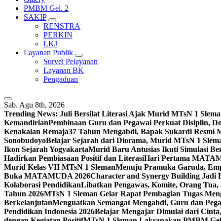
PMBM Gel. 2
SAKIP
RENSTRA
PERKIN
LKJ
Layanan Publik
Survei Pelayanan
Layanan BK
Pengaduan
Sab. Agu 8th, 2026
Trending News:
Juli Bersilat Literasi Ajak Murid MTsN 1 S
Kemandirian
Pembinaan Guru dan Pegawai Perkuat Disiplin, 
Kenakalan Remaja
37 Tahun Mengabdi, Bapak Sukardi Resmi 
Sonobudoyo
Belajar Sejarah dari Diorama, Murid MTsN 1 Slem
Ikon Sejarah Yogyakarta
Murid Baru Antusias Ikuti Simulasi
Hadirkan Pembiasaan Positif dan Literasi
Hari Pertama MATAMU
Murid Kelas VII MTsN 1 Sleman
Menuju Pramuka Garuda, Empa
Buka MATAMUDA 2026
Character and Synergy Building Jad
Kolaborasi Pendidikan
Libatkan Pengawas, Komite, Orang Tua,
Tahun 2026
MTsN 1 Sleman Gelar Rapat Pembagian Tugas Menga
Berkelanjutan
Menguatkan Semangat Mengabdi, Guru dan Pegaw
Pendidikan Indonesia 2026
Belajar Mengajar Dimulai dari Cin
dengan Kegiatan Positif
MTsN 1 Sleman Laksanakan PMBM Gelo