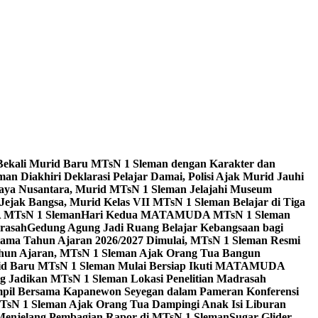
Bekali Murid Baru MTsN 1 Sleman dengan Karakter dan
n Diakhiri Deklarasi Pelajar Damai, Polisi Ajak Murid Jauhi
aya Nusantara, Murid MTsN 1 Sleman Jelajahi Museum
Jejak Bangsa, Murid Kelas VII MTsN 1 Sleman Belajar di Tiga
A MTsN 1 Sleman
Hari Kedua MATAMUDA MTsN 1 Sleman
rasah
Gedung Agung Jadi Ruang Belajar Kebangsaan bagi
tama Tahun Ajaran 2026/2027 Dimulai, MTsN 1 Sleman Resmi
hun Ajaran, MTsN 1 Sleman Ajak Orang Tua Bangun
id Baru MTsN 1 Sleman Mulai Bersiap Ikuti MATAMUDA
Jadikan MTsN 1 Sleman Lokasi Penelitian Madrasah
pil Bersama Kapanewon Seyegan dalam Pameran Konferensi
TsN 1 Sleman Ajak Orang Tua Dampingi Anak Isi Liburan
 Menjelang Pembagian Rapor di MTsN 1 Sleman
Sugar Glider,