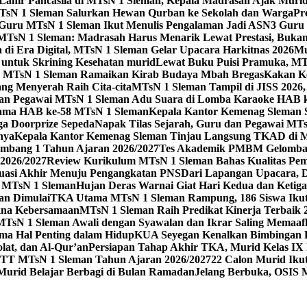
 Lahir Pancasila di MTsN 1 Sleman, Kepala Madrasah Ajak Mur
sN 1 Sleman Salurkan Hewan Qurban ke Sekolah dan Warga
Pr
, Guru MTsN 1 Sleman Ikut Menulis Pengalaman Jadi ASN
3 Guru 
TsN 1 Sleman: Madrasah Harus Menarik Lewat Prestasi, Bukan
 di Era Digital, MTsN 1 Sleman Gelar Upacara Harkitnas 2026
Mu
untuk Skrining Kesehatan murid
Lewat Buku Puisi Pramuka, MTs
 MTsN 1 Sleman Ramaikan Kirab Budaya Mbah Bregas
Kakan K
ng Menyerah Raih Cita-cita
MTsN 1 Sleman Tampil di JISS 2026
an Pegawai MTsN 1 Sleman Adu Suara di Lomba Karaoke HAB 
Utama HAB ke-58 MTsN 1 Sleman
Kepala Kantor Kemenag Sleman 
ga Doorprize Sepeda
Napak Tilas Sejarah, Guru dan Pegawai MT
nya
Kepala Kantor Kemenag Sleman Tinjau Langsung TKAD di 
ang 1 Tahun Ajaran 2026/2027
Tes Akademik PMBM Gelomban
2026/2027
Review Kurikulum MTsN 1 Sleman Bahas Kualitas Pem
uasi Akhir Menuju Pengangkatan PNS
Dari Lapangan Upacara, 
 1 MTsN 1 Sleman
Hujan Deras Warnai Giat Hari Kedua dan Ketig
an Dimulai
TKA Utama MTsN 1 Sleman Rampung, 186 Siswa Ikut
kna Kebersamaan
MTsN 1 Sleman Raih Predikat Kinerja Terbaik
MTsN 1 Sleman Awali dengan Syawalan dan Ikrar Saling Memaaf
ma Hal Penting dalam Hidup
KUA Seyegan Kenalkan Bimbingan R
at, dan Al-Qur’an
Persiapan Tahap Akhir TKA, Murid Kelas IX 
 MTsN 1 Sleman Tahun Ajaran 2026/2027
22 Calon Murid Ikut
 Murid Belajar Berbagi di Bulan Ramadan
Jelang Berbuka, OSIS 