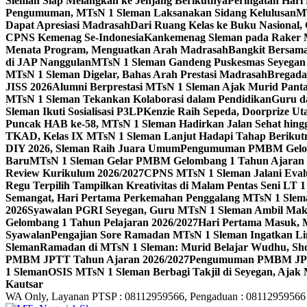
Sleman Siap Melangkah ke Jenjang Berikutnya
Peringatan Hari
Pengumuman, MTsN 1 Sleman Laksanakan Sidang Kelulusan
MT
Dapat Apresiasi Madrasah
Dari Ruang Kelas ke Buku Nasional
CPNS Kemenag Se-Indonesia
Kankemenag Sleman pada Raker M
Menata Program, Menguatkan Arah Madrasah
Bangkit Bersama
di JAP Nanggulan
MTsN 1 Sleman Gandeng Puskesmas Seyegan 
MTsN 1 Sleman Digelar, Bahas Arah Prestasi Madrasah
Bregada
JISS 2026
Alumni Berprestasi MTsN 1 Sleman Ajak Murid Panta
MTsN 1 Sleman Tekankan Kolaborasi dalam Pendidikan
Guru d
Sleman Ikuti Sosialisasi P3LP
Kenzie Raih Sepeda, Doorprize 
Puncak HAB ke-58, MTsN 1 Sleman Hadirkan Jalan Sehat hing
TKAD, Kelas IX MTsN 1 Sleman Lanjut Hadapi Tahap Berikut
DIY 2026, Sleman Raih Juara Umum
Pengumuman PMBM Gelomb
Baru
MTsN 1 Sleman Gelar PMBM Gelombang 1 Tahun Ajaran 
Review Kurikulum 2026/2027
CPNS MTsN 1 Sleman Jalani Eval
Regu Terpilih Tampilkan Kreativitas di Malam Pentas Seni LT
Semangat, Hari Pertama Perkemahan Penggalang MTsN 1 Slem
2026
Syawalan PGRI Seyegan, Guru MTsN 1 Sleman Ambil Ma
Gelombang 1 Tahun Pelajaran 2026/2027
Hari Pertama Masuk, 
Syawalan
Pengajian Sore Ramadan MTsN 1 Sleman Ingatkan Li
Sleman
Ramadan di MTsN 1 Sleman: Murid Belajar Wudhu, Shol
PMBM JPTT Tahun Ajaran 2026/2027
Pengumuman PMBM JPTT
1 Sleman
OSIS MTsN 1 Sleman Berbagi Takjil di Seyegan, Ajak
Kautsar
WA Only, Layanan PTSP : 08112959566, Pengaduan : 08112959566