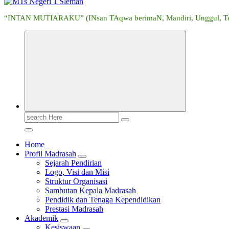
“INTAN MUTIARAKU” (INsan TAqwa berimaN, Mandiri, Unggul, Tera
Search
for:
Home
Profil Madrasah
Sejarah Pendirian
Logo, Visi dan Misi
Struktur Organisasi
Sambutan Kepala Madrasah
Pendidik dan Tenaga Kependidikan
Prestasi Madrasah
Akademik
Kesiswaan