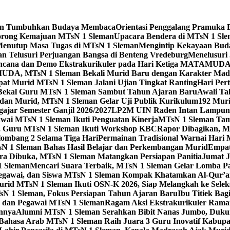
leman Tumbuhkan Budaya Membaca
Orientasi Penggalang Pramuka 
Dorong Kemajuan MTsN 1 Sleman
Upacara Bendera di MTsN 1 Slema
Menutup Masa Tugas di MTsN 1 Sleman
Mengintip Kekayaan Bud
an Telusuri Perjuangan Bangsa di Benteng Vredeburg
Menelusuri 
 Bencana dan Demo Ekstrakurikuler pada Hari Ketiga MATAMUD
DA, MTsN 1 Sleman Bekali Murid Baru dengan Karakter Mad
t Murid MTsN 1 Sleman Jalani Ujian Tingkat Ranting
Hari Per
i Bekal Guru MTsN 1 Sleman Sambut Tahun Ajaran Baru
Awali Ta
 dan Murid, MTsN 1 Sleman Gelar Uji Publik Kurikulum
192 Mur
jar Semester Ganjil 2026/2027
LP2M UIN Raden Intan Lampung 
ai MTsN 1 Sleman Ikuti Penguatan Kinerja
MTsN 1 Sleman Tam
ta, Guru MTsN 1 Sleman Ikuti Workshop KBC
Rapor Dibagikan, M
mbang 2 Selama Tiga Hari
Permainan Tradisional Warnai Hari
sN 1 Sleman Bahas Hasil Belajar dan Perkembangan Murid
Empat
 Dibuka, MTsN 1 Sleman Matangkan Persiapan Panitia
Jumat J
1 Sleman
Mencari Suara Terbaik, MTsN 1 Sleman Gelar Lomba P
egawai, dan Siswa MTsN 1 Sleman Kompak Khatamkan Al-Qur’a
id MTsN 1 Sleman Ikuti OSN-K 2026, Siap Melangkah ke Seleksi
sN 1 Sleman, Fokus Persiapan Tahun Ajaran Baru
Ibu Titiek Ba
u dan Pegawai MTsN 1 Sleman
Ragam Aksi Ekstrakurikuler Rama
annya
Alumni MTsN 1 Sleman Serahkan Bibit Nanas Jumbo, Duku
Bahasa Arab MTsN 1 Sleman Raih Juara 3 Guru Inovatif Kabupa