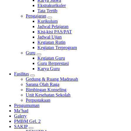
Karya Siswa
Ekstrakurikuler
Tata Tertib
Pengajaran
Kurikulum
Jadwal Pelajaran
Kisi-kisi PAS/PAT
Jadwal Ujian
Kegiatan Rutin
Kegiatan Terprogram
Guru
Kegiatan Guru
Guru Berprestasi
Karya Guru
Fasilitas
Gedung & Ruang Madrasah
Sarana Olah Raga
Bimbingan Konseling
Unit Kesehatan Sekolah
Perpustakaan
Pengumuman
Ma’had
Galery
PMBM Gel. 2
SAKIP