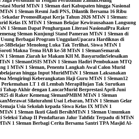
id Jaga Persatuan di Tengah Perubahan Zaman
Jelang
estasi Murid MTsN 1 Sleman dari Kabupaten hingga Nasional
MTsN 1 Sleman Resmi Jadi PNS, Dilantik Bersama 16 Ribu
 Sekadar Promosi
Rapat Kerja Tahun 2026 MTsN 1 Sleman:
rid Kelas IX MTsN 1 Sleman Belajar Kewirausahaan Langsung
N 1 Sleman Dapat Penghargaan Literasi Nasional
Pra Raker
emenag Sleman Kunjungi Stand Pameran MTsN 1 Sleman di
, Usung Berbagai Program Unggulan
Upacara Hardiknas di
ke-58
Belajar Menolong Luka Tak Terlihat, Siswa MTsN 1
Soroti Makna Tema HAB ke-58 MTsN 1 Sleman
Semarak
sN 1 Sleman Ziarah ke Makam KH M. Basyarudin
Selesaikan
MTsN 1 Sleman
OSIS MTsN 1 Sleman Hadiri Pembukaan MTQ
g 1 MTsN 1 Sleman, Penentu Langkah Awal Calon Murid
belajaran hingga Input Murid
MTsN 1 Sleman Laksanakan
Doa Mengiringi Keberangkatan Haji Guru MTsN 1 Sleman
12
a Perkemahan LT 1 di Lembah Merapi
Hujan Tak Surutkan
i Tahap Akhir dengan Lancar
Murid Berprestasi April-Juni
 2025 di Raker Kemenag Sleman
PMBM MTsN 1 Sleman
kan
Merawat Silaturahmi Usai Lebaran, MTsN 1 Sleman Gelar
emaja Usia Sekolah kepada Siswa Kelas IX MTsN 1
MTsN 1 Sleman Ikuti Gladi Bersih
MTsN 1 Sleman Umumkan
i Seleksi Tahap II Pendaftaran Jalur Tahfidz Terpadu di MTsN
MTsN 1 Sleman Berbagi Cerita Bersama Santri TPA Masjid Al-