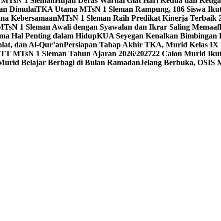
 1 MTsN 1 Sleman
Hujan Deras Warnai Giat Hari Kedua dan Ketig
an Dimulai
TKA Utama MTsN 1 Sleman Rampung, 186 Siswa Ikut
kna Kebersamaan
MTsN 1 Sleman Raih Predikat Kinerja Terbaik
MTsN 1 Sleman Awali dengan Syawalan dan Ikrar Saling Memaaf
ma Hal Penting dalam Hidup
KUA Seyegan Kenalkan Bimbingan R
at, dan Al-Qur’an
Persiapan Tahap Akhir TKA, Murid Kelas IX 
 MTsN 1 Sleman Tahun Ajaran 2026/2027
22 Calon Murid Ikut
 Murid Belajar Berbagi di Bulan Ramadan
Jelang Berbuka, OSIS 