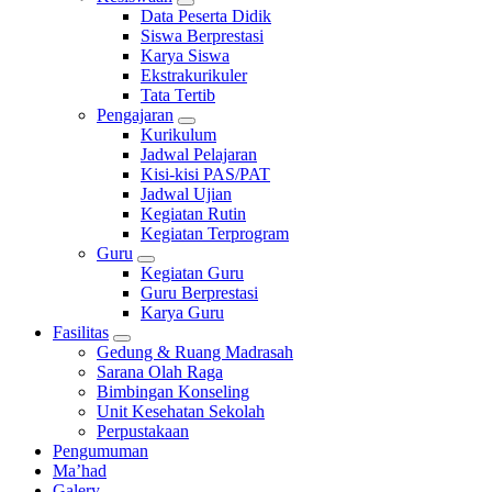
Data Peserta Didik
Siswa Berprestasi
Karya Siswa
Ekstrakurikuler
Tata Tertib
Pengajaran
Kurikulum
Jadwal Pelajaran
Kisi-kisi PAS/PAT
Jadwal Ujian
Kegiatan Rutin
Kegiatan Terprogram
Guru
Kegiatan Guru
Guru Berprestasi
Karya Guru
Fasilitas
Gedung & Ruang Madrasah
Sarana Olah Raga
Bimbingan Konseling
Unit Kesehatan Sekolah
Perpustakaan
Pengumuman
Ma’had
Galery