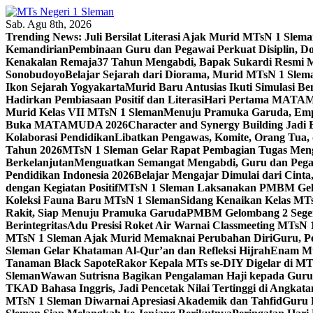
Skip
to
Sab. Agu 8th, 2026
content
Trending News:
Juli Bersilat Literasi Ajak Murid MTsN 1 S
Kemandirian
Pembinaan Guru dan Pegawai Perkuat Disiplin, 
Kenakalan Remaja
37 Tahun Mengabdi, Bapak Sukardi Resmi 
Sonobudoyo
Belajar Sejarah dari Diorama, Murid MTsN 1 Slem
Ikon Sejarah Yogyakarta
Murid Baru Antusias Ikuti Simulasi
Hadirkan Pembiasaan Positif dan Literasi
Hari Pertama MATAMU
Murid Kelas VII MTsN 1 Sleman
Menuju Pramuka Garuda, Empa
Buka MATAMUDA 2026
Character and Synergy Building Jad
Kolaborasi Pendidikan
Libatkan Pengawas, Komite, Orang Tua,
Tahun 2026
MTsN 1 Sleman Gelar Rapat Pembagian Tugas Menga
Berkelanjutan
Menguatkan Semangat Mengabdi, Guru dan Pegaw
Pendidikan Indonesia 2026
Belajar Mengajar Dimulai dari Cin
dengan Kegiatan Positif
MTsN 1 Sleman Laksanakan PMBM Gelo
Koleksi Fauna Baru MTsN 1 Sleman
Sidang Kenaikan Kelas MT
Rakit, Siap Menuju Pramuka Garuda
PMBM Gelombang 2 Segera
Berintegritas
Adu Presisi Roket Air Warnai Classmeeting MTsN 
MTsN 1 Sleman Ajak Murid Memaknai Perubahan Diri
Guru, P
Sleman Gelar Khataman Al-Qur’an dan Refleksi Hijrah
Enam Mur
Tanaman Black Sapote
Rakor Kepala MTs se-DIY Digelar di MT
Sleman
Wawan Sutrisna Bagikan Pengalaman Haji kepada Gur
TKAD Bahasa Inggris, Jadi Pencetak Nilai Tertinggi di Angkat
MTsN 1 Sleman Diwarnai Apresiasi Akademik dan Tahfid
Guru 