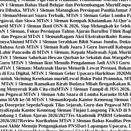
sN 1 Sleman Bahas Hasil Belajar dan Perkembangan Murid
Empat
 Dibuka, MTsN 1 Sleman Matangkan Persiapan Panitia
Jumat J
1 Sleman
Mencari Suara Terbaik, MTsN 1 Sleman Gelar Lomba P
egawai, dan Siswa MTsN 1 Sleman Kompak Khatamkan Al-Qur’a
id MTsN 1 Sleman Ikuti OSN-K 2026, Siap Melangkah ke Seleksi
sN 1 Sleman, Fokus Persiapan Tahun Ajaran Baru
Ibu Titiek Ba
u dan Pegawai MTsN 1 Sleman
Ragam Aksi Ekstrakurikuler Rama
annya
Alumni MTsN 1 Sleman Serahkan Bibit Nanas Jumbo, Duku
Bahasa Arab MTsN 1 Sleman Raih Juara 3 Guru Inovatif Kabupa
 Lahir Pancasila di MTsN 1 Sleman, Kepala Madrasah Ajak Mur
sN 1 Sleman Salurkan Hewan Qurban ke Sekolah dan Warga
Pr
, Guru MTsN 1 Sleman Ikut Menulis Pengalaman Jadi ASN
3 Guru 
TsN 1 Sleman: Madrasah Harus Menarik Lewat Prestasi, Bukan
 di Era Digital, MTsN 1 Sleman Gelar Upacara Harkitnas 2026
Mu
untuk Skrining Kesehatan murid
Lewat Buku Puisi Pramuka, MTs
 MTsN 1 Sleman Ramaikan Kirab Budaya Mbah Bregas
Kakan K
ng Menyerah Raih Cita-cita
MTsN 1 Sleman Tampil di JISS 2026
an Pegawai MTsN 1 Sleman Adu Suara di Lomba Karaoke HAB 
Utama HAB ke-58 MTsN 1 Sleman
Kepala Kantor Kemenag Sleman 
ga Doorprize Sepeda
Napak Tilas Sejarah, Guru dan Pegawai MT
nya
Kepala Kantor Kemenag Sleman Tinjau Langsung TKAD di 
ang 1 Tahun Ajaran 2026/2027
Tes Akademik PMBM Gelomban
2026/2027
Review Kurikulum MTsN 1 Sleman Bahas Kualitas Pem
uasi Akhir Menuju Pengangkatan PNS
Dari Lapangan Upacara, 