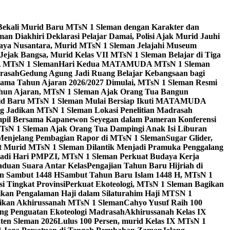
Bekali Murid Baru MTsN 1 Sleman dengan Karakter dan
n Diakhiri Deklarasi Pelajar Damai, Polisi Ajak Murid Jauhi
aya Nusantara, Murid MTsN 1 Sleman Jelajahi Museum
Jejak Bangsa, Murid Kelas VII MTsN 1 Sleman Belajar di Tiga
A MTsN 1 Sleman
Hari Kedua MATAMUDA MTsN 1 Sleman
rasah
Gedung Agung Jadi Ruang Belajar Kebangsaan bagi
tama Tahun Ajaran 2026/2027 Dimulai, MTsN 1 Sleman Resmi
hun Ajaran, MTsN 1 Sleman Ajak Orang Tua Bangun
id Baru MTsN 1 Sleman Mulai Bersiap Ikuti MATAMUDA
Jadikan MTsN 1 Sleman Lokasi Penelitian Madrasah
pil Bersama Kapanewon Seyegan dalam Pameran Konferensi
TsN 1 Sleman Ajak Orang Tua Dampingi Anak Isi Liburan
 Menjelang Pembagian Rapor di MTsN 1 Sleman
Sugar Glider,
 Murid MTsN 1 Sleman Dilantik Menjadi Pramuka Penggalang
adi Hari PMPZI, MTsN 1 Sleman Perkuat Budaya Kerja
aduan Suara Antar Kelas
Pengajian Tahun Baru Hijriah di
n Sambut 1448 H
Sambut Tahun Baru Islam 1448 H, MTsN 1
 Tingkat Provinsi
Perkuat Ekoteologi, MTsN 1 Sleman Bagikan
gikan Pengalaman Haji dalam Silaturahim Haji MTSN 1
ikan Akhirussanah MTsN 1 Sleman
Cahyo Yusuf Raih 100
ng Penguatan Ekoteologi Madrasah
Akhirussanah Kelas IX
ten Sleman 2026
Lulus 100 Persen, murid Kelas IX MTsN 1