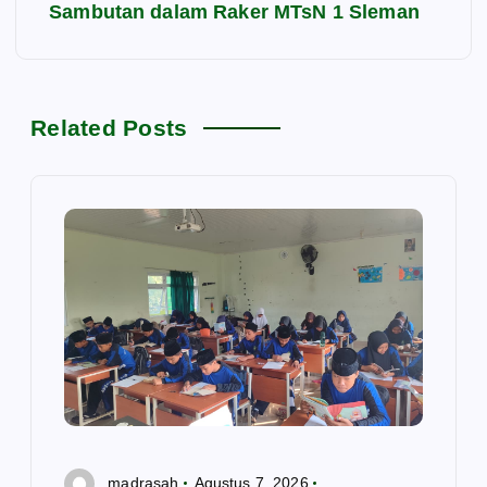
i
Sambutan dalam Raker MTsN 1 Sleman
g
a
Related Posts
s
i
p
o
s
madrasah
Agustus 7, 2026