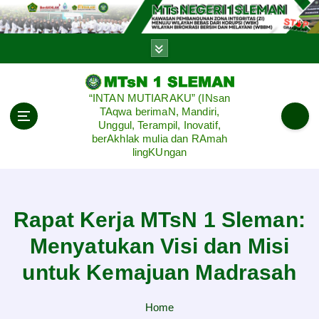
S
k
i
p
t
o
“INTAN MUTIARAKU” (INsan
c
TAqwa berimaN, Mandiri,
o
Unggul, Terampil, Inovatif,
n
berAkhlak mulia dan RAmah
lingKUngan
t
e
n
t
Rapat Kerja MTsN 1 Sleman:
Menyatukan Visi dan Misi
untuk Kemajuan Madrasah
Home