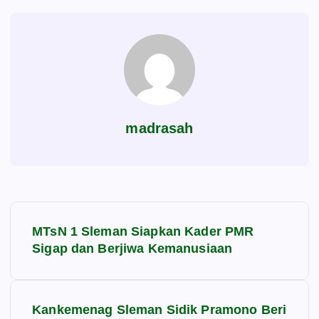
madrasah
N
MTsN 1 Sleman Siapkan Kader PMR
a
Sigap dan Berjiwa Kemanusiaan
v
Kankemenag Sleman Sidik Pramono Beri