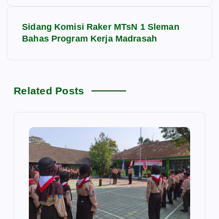
v
Sidang Komisi Raker MTsN 1 Sleman
i
Bahas Program Kerja Madrasah
g
a
Related Posts
s
i
p
o
s