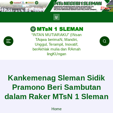
S
k
i
p
t
o
“INTAN MUTIARAKU” (INsan
c
TAqwa berimaN, Mandiri,
o
Unggul, Terampil, Inovatif,
n
berAkhlak mulia dan RAmah
lingKUngan
t
e
n
t
Kankemenag Sleman Sidik
Pramono Beri Sambutan
dalam Raker MTsN 1 Sleman
Home