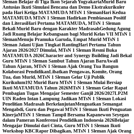
Sleman Belajar di Tiga Ikon Sejarah Yogyakarta
Murid Baru
Antusias Ikuti Simulasi Bencana dan Demo Ekstrakurikuler
pada Hari Ketiga MATAMUDA MTsN 1 Sleman
Hari Kedua
MATAMUDA MTsN 1 Sleman Hadirkan Pembiasaan Positif
dan Literasi
Hari Pertama MATAMUDA, MTsN 1 Sleman
Bekali Murid Baru dengan Karakter Madrasah
Gedung Agung
Jadi Ruang Belajar Kebangsaan bagi Murid Kelas VII MTsN 1
Sleman
Menuju Pramuka Garuda, Empat Murid MTsN 1
Sleman Jalani Ujian Tingkat Ranting
Hari Pertama Tahun
Ajaran 2026/2027 Dimulai, MTsN 1 Sleman Resmi Buka
MATAMUDA 2026
Character and Synergy Building Jadi Bekal
Guru MTsN 1 Sleman Sambut Tahun Ajaran Baru
Awali
Tahun Ajaran, MTsN 1 Sleman Ajak Orang Tua Bangun
Kolaborasi Pendidikan
Libatkan Pengawas, Komite, Orang
Tua, dan Murid, MTsN 1 Sleman Gelar Uji Publik
Kurikulum
192 Murid Baru MTsN 1 Sleman Mulai Bersiap
Ikuti MATAMUDA Tahun 2026
MTsN 1 Sleman Gelar Rapat
Pembagian Tugas Mengajar Semester Ganjil 2026/2027
LP2M
UIN Raden Intan Lampung Jadikan MTsN 1 Sleman Lokasi
Penelitian Madrasah Berkelanjutan
Menguatkan Semangat
Mengabdi, Guru dan Pegawai MTsN 1 Sleman Ikuti Penguatan
Kinerja
MTsN 1 Sleman Tampil Bersama Kapanewon Seyegan
dalam Pameran Konferensi Pendidikan Indonesia 2026
Belajar
Mengajar Dimulai dari Cinta, Guru MTsN 1 Sleman Ikuti
Workshop KBC
Rapor Dibagikan, MTsN 1 Sleman Ajak Orang