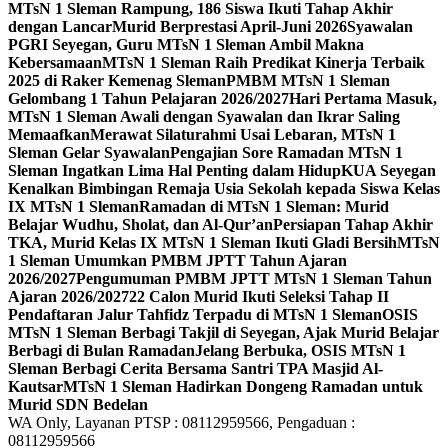
MTsN 1 Sleman Rampung, 186 Siswa Ikuti Tahap Akhir
dengan Lancar
Murid Berprestasi April-Juni 2026
Syawalan
PGRI Seyegan, Guru MTsN 1 Sleman Ambil Makna
Kebersamaan
MTsN 1 Sleman Raih Predikat Kinerja Terbaik
2025 di Raker Kemenag Sleman
PMBM MTsN 1 Sleman
Gelombang 1 Tahun Pelajaran 2026/2027
Hari Pertama Masuk,
MTsN 1 Sleman Awali dengan Syawalan dan Ikrar Saling
Memaafkan
Merawat Silaturahmi Usai Lebaran, MTsN 1
Sleman Gelar Syawalan
Pengajian Sore Ramadan MTsN 1
Sleman Ingatkan Lima Hal Penting dalam Hidup
KUA Seyegan
Kenalkan Bimbingan Remaja Usia Sekolah kepada Siswa Kelas
IX MTsN 1 Sleman
Ramadan di MTsN 1 Sleman: Murid
Belajar Wudhu, Sholat, dan Al-Qur’an
Persiapan Tahap Akhir
TKA, Murid Kelas IX MTsN 1 Sleman Ikuti Gladi Bersih
MTsN
1 Sleman Umumkan PMBM JPTT Tahun Ajaran
2026/2027
Pengumuman PMBM JPTT MTsN 1 Sleman Tahun
Ajaran 2026/2027
22 Calon Murid Ikuti Seleksi Tahap II
Pendaftaran Jalur Tahfidz Terpadu di MTsN 1 Sleman
OSIS
MTsN 1 Sleman Berbagi Takjil di Seyegan, Ajak Murid Belajar
Berbagi di Bulan Ramadan
Jelang Berbuka, OSIS MTsN 1
Sleman Berbagi Cerita Bersama Santri TPA Masjid Al-
Kautsar
MTsN 1 Sleman Hadirkan Dongeng Ramadan untuk
Murid SDN Bedelan
WA Only, Layanan PTSP : 08112959566, Pengaduan :
08112959566