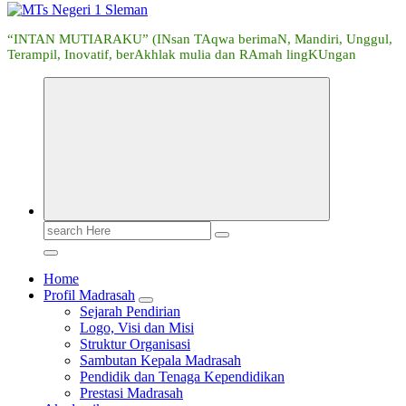
“INTAN MUTIARAKU” (INsan TAqwa berimaN, Mandiri, Unggul,
Terampil, Inovatif, berAkhlak mulia dan RAmah lingKUngan
Search
for:
Home
Profil Madrasah
Sejarah Pendirian
Logo, Visi dan Misi
Struktur Organisasi
Sambutan Kepala Madrasah
Pendidik dan Tenaga Kependidikan
Prestasi Madrasah