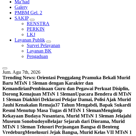
Ma’had
Galery
PMBM Gel. 2
SAKIP
RENSTRA
PERKIN
LKJ
Layanan Publik
Survei Pelayanan
Layanan BK
Pengaduan
Jum. Agu 7th, 2026
Trending News:
Orientasi Penggalang Pramuka Bekali Murid
Baru MTsN 1 Sleman dengan Karakter dan
Kemandirian
Pembinaan Guru dan Pegawai Perkuat Disiplin,
Dorong Kemajuan MTsN 1 Sleman
Upacara Bendera di MTsN
1 Sleman Diakhiri Deklarasi Pelajar Damai, Polisi Ajak Murid
Jauhi Kenakalan Remaja
37 Tahun Mengabdi, Bapak Sukardi
Resmi Menutup Masa Tugas di MTsN 1 Sleman
Mengintip
Kekayaan Budaya Nusantara, Murid MTsN 1 Sleman Jelajahi
Museum Sonobudoyo
Belajar Sejarah dari Diorama, Murid
MTsN 1 Sleman Telusuri Perjuangan Bangsa di Benteng
Vredeburg
Menelusuri Jejak Bangsa, Murid Kelas VII MTsN 1