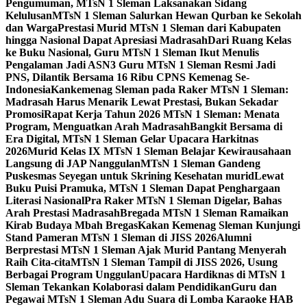
Pengumuman, MTsN 1 Sleman Laksanakan Sidang
Kelulusan
MTsN 1 Sleman Salurkan Hewan Qurban ke Sekolah
dan Warga
Prestasi Murid MTsN 1 Sleman dari Kabupaten
hingga Nasional Dapat Apresiasi Madrasah
Dari Ruang Kelas
ke Buku Nasional, Guru MTsN 1 Sleman Ikut Menulis
Pengalaman Jadi ASN
3 Guru MTsN 1 Sleman Resmi Jadi
PNS, Dilantik Bersama 16 Ribu CPNS Kemenag Se-
Indonesia
Kankemenag Sleman pada Raker MTsN 1 Sleman:
Madrasah Harus Menarik Lewat Prestasi, Bukan Sekadar
Promosi
Rapat Kerja Tahun 2026 MTsN 1 Sleman: Menata
Program, Menguatkan Arah Madrasah
Bangkit Bersama di
Era Digital, MTsN 1 Sleman Gelar Upacara Harkitnas
2026
Murid Kelas IX MTsN 1 Sleman Belajar Kewirausahaan
Langsung di JAP Nanggulan
MTsN 1 Sleman Gandeng
Puskesmas Seyegan untuk Skrining Kesehatan murid
Lewat
Buku Puisi Pramuka, MTsN 1 Sleman Dapat Penghargaan
Literasi Nasional
Pra Raker MTsN 1 Sleman Digelar, Bahas
Arah Prestasi Madrasah
Bregada MTsN 1 Sleman Ramaikan
Kirab Budaya Mbah Bregas
Kakan Kemenag Sleman Kunjungi
Stand Pameran MTsN 1 Sleman di JISS 2026
Alumni
Berprestasi MTsN 1 Sleman Ajak Murid Pantang Menyerah
Raih Cita-cita
MTsN 1 Sleman Tampil di JISS 2026, Usung
Berbagai Program Unggulan
Upacara Hardiknas di MTsN 1
Sleman Tekankan Kolaborasi dalam Pendidikan
Guru dan
Pegawai MTsN 1 Sleman Adu Suara di Lomba Karaoke HAB