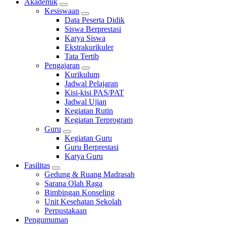
Akademik
Kesiswaan
Data Peserta Didik
Siswa Berprestasi
Karya Siswa
Ekstrakurikuler
Tata Tertib
Pengajaran
Kurikulum
Jadwal Pelajaran
Kisi-kisi PAS/PAT
Jadwal Ujian
Kegiatan Rutin
Kegiatan Terprogram
Guru
Kegiatan Guru
Guru Berprestasi
Karya Guru
Fasilitas
Gedung & Ruang Madrasah
Sarana Olah Raga
Bimbingan Konseling
Unit Kesehatan Sekolah
Perpustakaan
Pengumuman