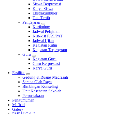
Siswa Berprestasi
Karya Siswa
Ekstrakurikuler
Tata Tertib
Pengajaran
Kurikulum
Jadwal Pelajaran
Kisi-kisi PAS/PAT
Jadwal Ujian
Kegiatan Rutin
Kegiatan Terprogram
Guru
Kegiatan Guru
Guru Berprestasi
Karya Guru
Fasilitas
Gedung & Ruang Madrasah
Sarana Olah Raga
Bimbingan Konseling
Unit Kesehatan Sekolah
Perpustakaan
Pengumuman
Ma’had
Galery
PMBM Gel. 2