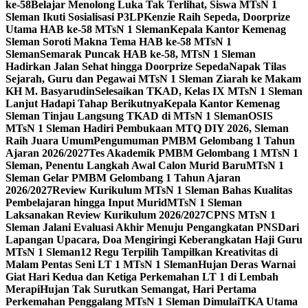
ke-58
Belajar Menolong Luka Tak Terlihat, Siswa MTsN 1
Sleman Ikuti Sosialisasi P3LP
Kenzie Raih Sepeda, Doorprize
Utama HAB ke-58 MTsN 1 Sleman
Kepala Kantor Kemenag
Sleman Soroti Makna Tema HAB ke-58 MTsN 1
Sleman
Semarak Puncak HAB ke-58, MTsN 1 Sleman
Hadirkan Jalan Sehat hingga Doorprize Sepeda
Napak Tilas
Sejarah, Guru dan Pegawai MTsN 1 Sleman Ziarah ke Makam
KH M. Basyarudin
Selesaikan TKAD, Kelas IX MTsN 1 Sleman
Lanjut Hadapi Tahap Berikutnya
Kepala Kantor Kemenag
Sleman Tinjau Langsung TKAD di MTsN 1 Sleman
OSIS
MTsN 1 Sleman Hadiri Pembukaan MTQ DIY 2026, Sleman
Raih Juara Umum
Pengumuman PMBM Gelombang 1 Tahun
Ajaran 2026/2027
Tes Akademik PMBM Gelombang 1 MTsN 1
Sleman, Penentu Langkah Awal Calon Murid Baru
MTsN 1
Sleman Gelar PMBM Gelombang 1 Tahun Ajaran
2026/2027
Review Kurikulum MTsN 1 Sleman Bahas Kualitas
Pembelajaran hingga Input Murid
MTsN 1 Sleman
Laksanakan Review Kurikulum 2026/2027
CPNS MTsN 1
Sleman Jalani Evaluasi Akhir Menuju Pengangkatan PNS
Dari
Lapangan Upacara, Doa Mengiringi Keberangkatan Haji Guru
MTsN 1 Sleman
12 Regu Terpilih Tampilkan Kreativitas di
Malam Pentas Seni LT 1 MTsN 1 Sleman
Hujan Deras Warnai
Giat Hari Kedua dan Ketiga Perkemahan LT 1 di Lembah
Merapi
Hujan Tak Surutkan Semangat, Hari Pertama
Perkemahan Penggalang MTsN 1 Sleman Dimulai
TKA Utama