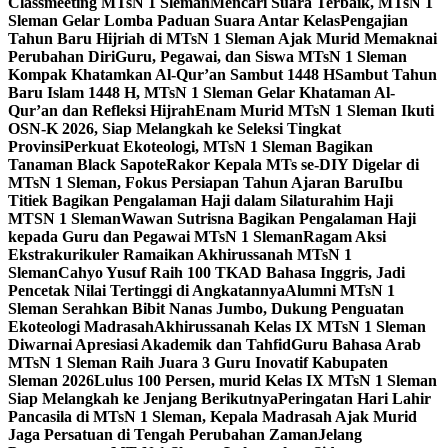
Classmeeting MTsN 1 Sleman
Mencari Suara Terbaik, MTsN 1
Sleman Gelar Lomba Paduan Suara Antar Kelas
Pengajian
Tahun Baru Hijriah di MTsN 1 Sleman Ajak Murid Memaknai
Perubahan Diri
Guru, Pegawai, dan Siswa MTsN 1 Sleman
Kompak Khatamkan Al-Qur’an Sambut 1448 H
Sambut Tahun
Baru Islam 1448 H, MTsN 1 Sleman Gelar Khataman Al-
Qur’an dan Refleksi Hijrah
Enam Murid MTsN 1 Sleman Ikuti
OSN-K 2026, Siap Melangkah ke Seleksi Tingkat
Provinsi
Perkuat Ekoteologi, MTsN 1 Sleman Bagikan
Tanaman Black Sapote
Rakor Kepala MTs se-DIY Digelar di
MTsN 1 Sleman, Fokus Persiapan Tahun Ajaran Baru
Ibu
Titiek Bagikan Pengalaman Haji dalam Silaturahim Haji
MTSN 1 Sleman
Wawan Sutrisna Bagikan Pengalaman Haji
kepada Guru dan Pegawai MTsN 1 Sleman
Ragam Aksi
Ekstrakurikuler Ramaikan Akhirussanah MTsN 1
Sleman
Cahyo Yusuf Raih 100 TKAD Bahasa Inggris, Jadi
Pencetak Nilai Tertinggi di Angkatannya
Alumni MTsN 1
Sleman Serahkan Bibit Nanas Jumbo, Dukung Penguatan
Ekoteologi Madrasah
Akhirussanah Kelas IX MTsN 1 Sleman
Diwarnai Apresiasi Akademik dan Tahfid
Guru Bahasa Arab
MTsN 1 Sleman Raih Juara 3 Guru Inovatif Kabupaten
Sleman 2026
Lulus 100 Persen, murid Kelas IX MTsN 1 Sleman
Siap Melangkah ke Jenjang Berikutnya
Peringatan Hari Lahir
Pancasila di MTsN 1 Sleman, Kepala Madrasah Ajak Murid
Jaga Persatuan di Tengah Perubahan Zaman
Jelang