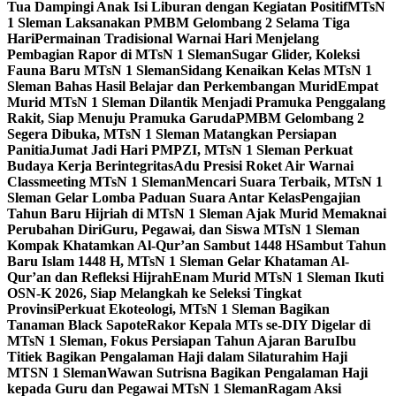
Tua Dampingi Anak Isi Liburan dengan Kegiatan Positif
MTsN
1 Sleman Laksanakan PMBM Gelombang 2 Selama Tiga
Hari
Permainan Tradisional Warnai Hari Menjelang
Pembagian Rapor di MTsN 1 Sleman
Sugar Glider, Koleksi
Fauna Baru MTsN 1 Sleman
Sidang Kenaikan Kelas MTsN 1
Sleman Bahas Hasil Belajar dan Perkembangan Murid
Empat
Murid MTsN 1 Sleman Dilantik Menjadi Pramuka Penggalang
Rakit, Siap Menuju Pramuka Garuda
PMBM Gelombang 2
Segera Dibuka, MTsN 1 Sleman Matangkan Persiapan
Panitia
Jumat Jadi Hari PMPZI, MTsN 1 Sleman Perkuat
Budaya Kerja Berintegritas
Adu Presisi Roket Air Warnai
Classmeeting MTsN 1 Sleman
Mencari Suara Terbaik, MTsN 1
Sleman Gelar Lomba Paduan Suara Antar Kelas
Pengajian
Tahun Baru Hijriah di MTsN 1 Sleman Ajak Murid Memaknai
Perubahan Diri
Guru, Pegawai, dan Siswa MTsN 1 Sleman
Kompak Khatamkan Al-Qur’an Sambut 1448 H
Sambut Tahun
Baru Islam 1448 H, MTsN 1 Sleman Gelar Khataman Al-
Qur’an dan Refleksi Hijrah
Enam Murid MTsN 1 Sleman Ikuti
OSN-K 2026, Siap Melangkah ke Seleksi Tingkat
Provinsi
Perkuat Ekoteologi, MTsN 1 Sleman Bagikan
Tanaman Black Sapote
Rakor Kepala MTs se-DIY Digelar di
MTsN 1 Sleman, Fokus Persiapan Tahun Ajaran Baru
Ibu
Titiek Bagikan Pengalaman Haji dalam Silaturahim Haji
MTSN 1 Sleman
Wawan Sutrisna Bagikan Pengalaman Haji
kepada Guru dan Pegawai MTsN 1 Sleman
Ragam Aksi