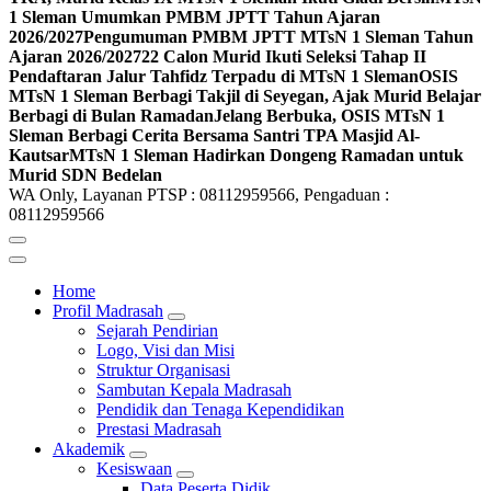
1 Sleman Umumkan PMBM JPTT Tahun Ajaran
2026/2027
Pengumuman PMBM JPTT MTsN 1 Sleman Tahun
Ajaran 2026/2027
22 Calon Murid Ikuti Seleksi Tahap II
Pendaftaran Jalur Tahfidz Terpadu di MTsN 1 Sleman
OSIS
MTsN 1 Sleman Berbagi Takjil di Seyegan, Ajak Murid Belajar
Berbagi di Bulan Ramadan
Jelang Berbuka, OSIS MTsN 1
Sleman Berbagi Cerita Bersama Santri TPA Masjid Al-
Kautsar
MTsN 1 Sleman Hadirkan Dongeng Ramadan untuk
Murid SDN Bedelan
WA Only, Layanan PTSP : 08112959566, Pengaduan :
08112959566
Home
Profil Madrasah
Sejarah Pendirian
Logo, Visi dan Misi
Struktur Organisasi
Sambutan Kepala Madrasah
Pendidik dan Tenaga Kependidikan
Prestasi Madrasah
Akademik
Kesiswaan
Data Peserta Didik