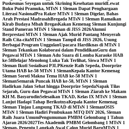
Puskesmas Seyegan untuk Skrining Kesehatan murid
Lewat
Buku Puisi Pramuka, MTsN 1 Sleman Dapat Penghargaan
Literasi Nasional
Pra Raker MTsN 1 Sleman Digelar, Bahas
Arah Prestasi Madrasah
Bregada MTsN 1 Sleman Ramaikan
Kirab Budaya Mbah Bregas
Kakan Kemenag Sleman Kunjungi
Stand Pameran MTsN 1 Sleman di JISS 2026
Alumni
Berprestasi MTsN 1 Sleman Ajak Murid Pantang Menyerah
Raih Cita-cita
MTsN 1 Sleman Tampil di JISS 2026, Usung
Berbagai Program Unggulan
Upacara Hardiknas di MTsN 1
Sleman Tekankan Kolaborasi dalam Pendidikan
Guru dan
Pegawai MTsN 1 Sleman Adu Suara di Lomba Karaoke HAB
ke-58
Belajar Menolong Luka Tak Terlihat, Siswa MTsN 1
Sleman Ikuti Sosialisasi P3LP
Kenzie Raih Sepeda, Doorprize
Utama HAB ke-58 MTsN 1 Sleman
Kepala Kantor Kemenag
Sleman Soroti Makna Tema HAB ke-58 MTsN 1
Sleman
Semarak Puncak HAB ke-58, MTsN 1 Sleman
Hadirkan Jalan Sehat hingga Doorprize Sepeda
Napak Tilas
Sejarah, Guru dan Pegawai MTsN 1 Sleman Ziarah ke Makam
KH M. Basyarudin
Selesaikan TKAD, Kelas IX MTsN 1 Sleman
Lanjut Hadapi Tahap Berikutnya
Kepala Kantor Kemenag
Sleman Tinjau Langsung TKAD di MTsN 1 Sleman
OSIS
MTsN 1 Sleman Hadiri Pembukaan MTQ DIY 2026, Sleman
Raih Juara Umum
Pengumuman PMBM Gelombang 1 Tahun
Ajaran 2026/2027
Tes Akademik PMBM Gelombang 1 MTsN 1
Sleman, Penentu Langkah Awal Calon Murid Baru
MTsN 1