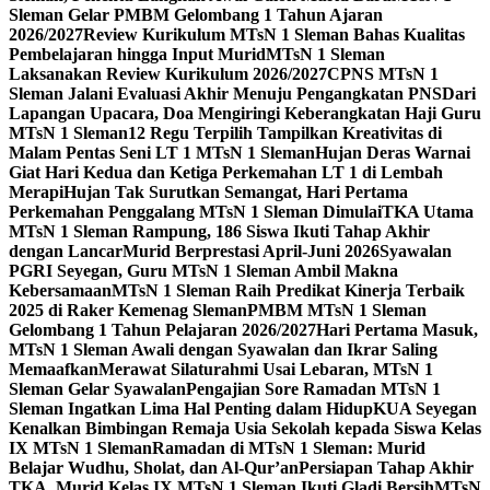
Sleman Gelar PMBM Gelombang 1 Tahun Ajaran
2026/2027
Review Kurikulum MTsN 1 Sleman Bahas Kualitas
Pembelajaran hingga Input Murid
MTsN 1 Sleman
Laksanakan Review Kurikulum 2026/2027
CPNS MTsN 1
Sleman Jalani Evaluasi Akhir Menuju Pengangkatan PNS
Dari
Lapangan Upacara, Doa Mengiringi Keberangkatan Haji Guru
MTsN 1 Sleman
12 Regu Terpilih Tampilkan Kreativitas di
Malam Pentas Seni LT 1 MTsN 1 Sleman
Hujan Deras Warnai
Giat Hari Kedua dan Ketiga Perkemahan LT 1 di Lembah
Merapi
Hujan Tak Surutkan Semangat, Hari Pertama
Perkemahan Penggalang MTsN 1 Sleman Dimulai
TKA Utama
MTsN 1 Sleman Rampung, 186 Siswa Ikuti Tahap Akhir
dengan Lancar
Murid Berprestasi April-Juni 2026
Syawalan
PGRI Seyegan, Guru MTsN 1 Sleman Ambil Makna
Kebersamaan
MTsN 1 Sleman Raih Predikat Kinerja Terbaik
2025 di Raker Kemenag Sleman
PMBM MTsN 1 Sleman
Gelombang 1 Tahun Pelajaran 2026/2027
Hari Pertama Masuk,
MTsN 1 Sleman Awali dengan Syawalan dan Ikrar Saling
Memaafkan
Merawat Silaturahmi Usai Lebaran, MTsN 1
Sleman Gelar Syawalan
Pengajian Sore Ramadan MTsN 1
Sleman Ingatkan Lima Hal Penting dalam Hidup
KUA Seyegan
Kenalkan Bimbingan Remaja Usia Sekolah kepada Siswa Kelas
IX MTsN 1 Sleman
Ramadan di MTsN 1 Sleman: Murid
Belajar Wudhu, Sholat, dan Al-Qur’an
Persiapan Tahap Akhir
TKA, Murid Kelas IX MTsN 1 Sleman Ikuti Gladi Bersih
MTsN