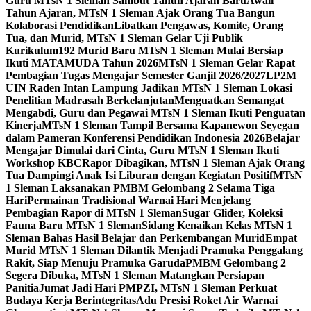
Guru MTsN 1 Sleman Sambut Tahun Ajaran Baru
Awali
Tahun Ajaran, MTsN 1 Sleman Ajak Orang Tua Bangun
Kolaborasi Pendidikan
Libatkan Pengawas, Komite, Orang
Tua, dan Murid, MTsN 1 Sleman Gelar Uji Publik
Kurikulum
192 Murid Baru MTsN 1 Sleman Mulai Bersiap
Ikuti MATAMUDA Tahun 2026
MTsN 1 Sleman Gelar Rapat
Pembagian Tugas Mengajar Semester Ganjil 2026/2027
LP2M
UIN Raden Intan Lampung Jadikan MTsN 1 Sleman Lokasi
Penelitian Madrasah Berkelanjutan
Menguatkan Semangat
Mengabdi, Guru dan Pegawai MTsN 1 Sleman Ikuti Penguatan
Kinerja
MTsN 1 Sleman Tampil Bersama Kapanewon Seyegan
dalam Pameran Konferensi Pendidikan Indonesia 2026
Belajar
Mengajar Dimulai dari Cinta, Guru MTsN 1 Sleman Ikuti
Workshop KBC
Rapor Dibagikan, MTsN 1 Sleman Ajak Orang
Tua Dampingi Anak Isi Liburan dengan Kegiatan Positif
MTsN
1 Sleman Laksanakan PMBM Gelombang 2 Selama Tiga
Hari
Permainan Tradisional Warnai Hari Menjelang
Pembagian Rapor di MTsN 1 Sleman
Sugar Glider, Koleksi
Fauna Baru MTsN 1 Sleman
Sidang Kenaikan Kelas MTsN 1
Sleman Bahas Hasil Belajar dan Perkembangan Murid
Empat
Murid MTsN 1 Sleman Dilantik Menjadi Pramuka Penggalang
Rakit, Siap Menuju Pramuka Garuda
PMBM Gelombang 2
Segera Dibuka, MTsN 1 Sleman Matangkan Persiapan
Panitia
Jumat Jadi Hari PMPZI, MTsN 1 Sleman Perkuat
Budaya Kerja Berintegritas
Adu Presisi Roket Air Warnai