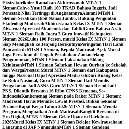
Ekstrakurikuler Ramaikan Akhirussanah MTsN 1
Sleman
Cahyo Yusuf Raih 100 TKAD Bahasa Inggris, Jadi
Pencetak Nilai Tertinggi di Angkatannya
Alumni MTsN 1
Sleman Serahkan Bibit Nanas Jumbo, Dukung Penguatan
Ekoteologi Madrasah
Akhirussanah Kelas IX MTsN 1 Sleman
Diwarnai Apresiasi Akademik dan Tahfid
Guru Bahasa Arab
MTsN 1 Sleman Raih Juara 3 Guru Inovatif Kabupaten
Sleman 2026
Lulus 100 Persen, murid Kelas IX MTsN 1 Sleman
Siap Melangkah ke Jenjang Berikutnya
Peringatan Hari Lahir
Pancasila di MTsN 1 Sleman, Kepala Madrasah Ajak Murid
Jaga Persatuan di Tengah Perubahan Zaman
Jelang
Pengumuman, MTsN 1 Sleman Laksanakan Sidang
Kelulusan
MTsN 1 Sleman Salurkan Hewan Qurban ke Sekolah
dan Warga
Prestasi Murid MTsN 1 Sleman dari Kabupaten
hingga Nasional Dapat Apresiasi Madrasah
Dari Ruang Kelas
ke Buku Nasional, Guru MTsN 1 Sleman Ikut Menulis
Pengalaman Jadi ASN
3 Guru MTsN 1 Sleman Resmi Jadi
PNS, Dilantik Bersama 16 Ribu CPNS Kemenag Se-
Indonesia
Kankemenag Sleman pada Raker MTsN 1 Sleman:
Madrasah Harus Menarik Lewat Prestasi, Bukan Sekadar
Promosi
Rapat Kerja Tahun 2026 MTsN 1 Sleman: Menata
Program, Menguatkan Arah Madrasah
Bangkit Bersama di
Era Digital, MTsN 1 Sleman Gelar Upacara Harkitnas
2026
Murid Kelas IX MTsN 1 Sleman Belajar Kewirausahaan
Langsung di JAP Nanggulan
MTsN 1 Sleman Gandeng