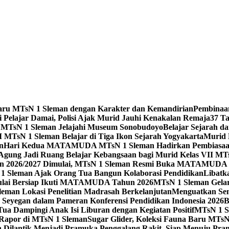
Baru MTsN 1 Sleman dengan Karakter dan Kemandirian
Pembinaa
 Pelajar Damai, Polisi Ajak Murid Jauhi Kenakalan Remaja
37 T
 MTsN 1 Sleman Jelajahi Museum Sonobudoyo
Belajar Sejarah d
I MTsN 1 Sleman Belajar di Tiga Ikon Sejarah Yogyakarta
Murid 
n
Hari Kedua MATAMUDA MTsN 1 Sleman Hadirkan Pembiasaan P
Agung Jadi Ruang Belajar Kebangsaan bagi Murid Kelas VII MT
an 2026/2027 Dimulai, MTsN 1 Sleman Resmi Buka MATAMUDA 
1 Sleman Ajak Orang Tua Bangun Kolaborasi Pendidikan
Libatk
ulai Bersiap Ikuti MATAMUDA Tahun 2026
MTsN 1 Sleman Gelar
man Lokasi Penelitian Madrasah Berkelanjutan
Menguatkan Sem
eyegan dalam Pameran Konferensi Pendidikan Indonesia 2026
B
a Dampingi Anak Isi Liburan dengan Kegiatan Positif
MTsN 1 S
 Rapor di MTsN 1 Sleman
Sugar Glider, Koleksi Fauna Baru MTs
Dilantik Menjadi Pramuka Penggalang Rakit, Siap Menuju Pr