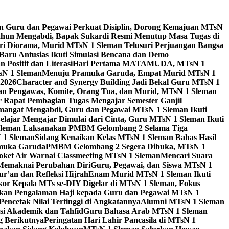
n Guru dan Pegawai Perkuat Disiplin, Dorong Kemajuan MTsN
ahun Mengabdi, Bapak Sukardi Resmi Menutup Masa Tugas di
ari Diorama, Murid MTsN 1 Sleman Telusuri Perjuangan Bangsa
Baru Antusias Ikuti Simulasi Bencana dan Demo
ositif dan Literasi
Hari Pertama MATAMUDA, MTsN 1
sN 1 Sleman
Menuju Pramuka Garuda, Empat Murid MTsN 1
2026
Character and Synergy Building Jadi Bekal Guru MTsN 1
an Pengawas, Komite, Orang Tua, dan Murid, MTsN 1 Sleman
 Rapat Pembagian Tugas Mengajar Semester Ganjil
angat Mengabdi, Guru dan Pegawai MTsN 1 Sleman Ikuti
elajar Mengajar Dimulai dari Cinta, Guru MTsN 1 Sleman Ikuti
leman Laksanakan PMBM Gelombang 2 Selama Tiga
N 1 Sleman
Sidang Kenaikan Kelas MTsN 1 Sleman Bahas Hasil
amuka Garuda
PMBM Gelombang 2 Segera Dibuka, MTsN 1
Roket Air Warnai Classmeeting MTsN 1 Sleman
Mencari Suara
 Memaknai Perubahan Diri
Guru, Pegawai, dan Siswa MTsN 1
’an dan Refleksi Hijrah
Enam Murid MTsN 1 Sleman Ikuti
or Kepala MTs se-DIY Digelar di MTsN 1 Sleman, Fokus
kan Pengalaman Haji kepada Guru dan Pegawai MTsN 1
encetak Nilai Tertinggi di Angkatannya
Alumni MTsN 1 Sleman
si Akademik dan Tahfid
Guru Bahasa Arab MTsN 1 Sleman
g Berikutnya
Peringatan Hari Lahir Pancasila di MTsN 1