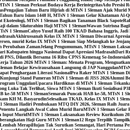
TsN 1 Sleman Perkuat Budaya Kerja Berintegritas
Adu Presisi 
as
Pengajian Tahun Baru Hijriah di MTsN 1 Sleman Ajak Murid
Tahun Baru Islam 1448 H, MTsN 1 Sleman Gelar Khataman Al-Qur
t Ekoteologi, MTsN 1 Sleman Bagikan Tanaman Black Sapote
Rak
aji dalam Silaturahim Haji MTSN 1 Sleman
Wawan Sutrisna Bagi
MTsN 1 Sleman
Cahyo Yusuf Raih 100 TKAD Bahasa Inggris, Jadi P
adrasah
Akhirussanah Kelas IX MTsN 1 Sleman Diwarnai Apresia
ersen, murid Kelas IX MTsN 1 Sleman Siap Melangkah ke Jenjan
gah Perubahan Zaman
Jelang Pengumuman, MTsN 1 Sleman Laksan
ari Kabupaten hingga Nasional Dapat Apresiasi Madrasah
Dari R
di PNS, Dilantik Bersama 16 Ribu CPNS Kemenag Se-Indonesia
K
erja Tahun 2026 MTsN 1 Sleman: Menata Program, Menguatka
Sleman Belajar Kewirausahaan Langsung di JAP Nanggulan
MTsN 
pat Penghargaan Literasi Nasional
Pra Raker MTsN 1 Sleman Dig
Kunjungi Stand Pameran MTsN 1 Sleman di JISS 2026
Alumni Be
Program Unggulan
Upacara Hardiknas di MTsN 1 Sleman Tekanka
ong Luka Tak Terlihat, Siswa MTsN 1 Sleman Ikuti Sosialisasi P
B ke-58 MTsN 1 Sleman
Semarak Puncak HAB ke-58, MTsN 1 Sle
akam KH M. Basyarudin
Selesaikan TKAD, Kelas IX MTsN 1 Slem
1 Sleman Hadiri Pembukaan MTQ DIY 2026, Sleman Raih Jua
enentu Langkah Awal Calon Murid Baru
MTsN 1 Sleman Gelar 
a Input Murid
MTsN 1 Sleman Laksanakan Review Kurikulum 20
eberangkatan Haji Guru MTsN 1 Sleman
12 Regu Terpilih Tampil
i Lembah Merapi
Hujan Tak Surutkan Semangat, Hari Pertama P