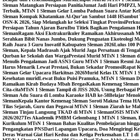
Sleman Matangkan Persiapan Panitia
Jumat Jadi Hari PMPZI, M
Terbaik, MTsN 1 Sleman Gelar Lomba Paduan Suara Antar Kel
Sleman Kompak Khatamkan Al-Qur’an Sambut 1448 H
Sambut 
OSN-K 2026, Siap Melangkah ke Seleksi Tingkat Provinsi
Perkua
Persiapan Tahun Ajaran Baru
Ibu Titiek Bagikan Pengalaman H
Sleman
Ragam Aksi Ekstrakurikuler Ramaikan Akhirussanah 
Serahkan Bibit Nanas Jumbo, Dukung Penguatan Ekoteologi M
Raih Juara 3 Guru Inovatif Kabupaten Sleman 2026
Lulus 100 P
Sleman, Kepala Madrasah Ajak Murid Jaga Persatuan di Ten
Qurban ke Sekolah dan Warga
Prestasi Murid MTsN 1 Sleman d
Menulis Pengalaman Jadi ASN
3 Guru MTsN 1 Sleman Resmi Ja
Harus Menarik Lewat Prestasi, Bukan Sekadar Promosi
Rapat K
Sleman Gelar Upacara Harkitnas 2026
Murid Kelas IX MTsN 1 
Kesehatan murid
Lewat Buku Puisi Pramuka, MTsN 1 Sleman Da
Ramaikan Kirab Budaya Mbah Bregas
Kakan Kemenag Sleman 
Cita-cita
MTsN 1 Sleman Tampil di JISS 2026, Usung Berbagai 
Sleman Adu Suara di Lomba Karaoke HAB ke-58
Belajar Menol
Sleman
Kepala Kantor Kemenag Sleman Soroti Makna Tema HA
Tilas Sejarah, Guru dan Pegawai MTsN 1 Sleman Ziarah ke M
Sleman Tinjau Langsung TKAD di MTsN 1 Sleman
OSIS MTsN 
2026/2027
Tes Akademik PMBM Gelombang 1 MTsN 1 Sleman, P
Kurikulum MTsN 1 Sleman Bahas Kualitas Pembelajaran hingg
Pengangkatan PNS
Dari Lapangan Upacara, Doa Mengiringi K
Deras Warnai Giat Hari Kedua dan Ketiga Perkemahan LT 1 d