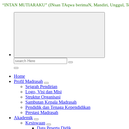
“INTAN MUTIARAKU” (INsan TAqwa berimaN, Mandiri, Unggul, Tera
Search
for:
Home
Profil Madrasah
Sejarah Pendirian
Logo, Visi dan Misi
Struktur Organisasi
Sambutan Kepala Madrasah
Pendidik dan Tenaga Kependidikan
Prestasi Madrasah
Akademik
Kesiswaan
Data Peserta Didik