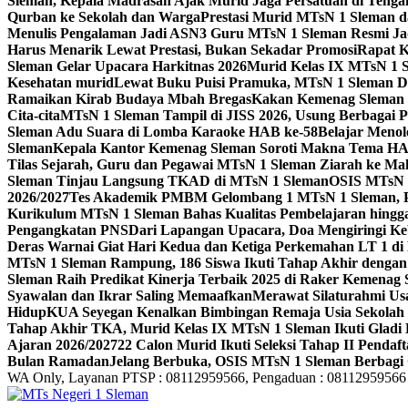
Sleman, Kepala Madrasah Ajak Murid Jaga Persatuan di Ten
Qurban ke Sekolah dan Warga
Prestasi Murid MTsN 1 Sleman d
Menulis Pengalaman Jadi ASN
3 Guru MTsN 1 Sleman Resmi Ja
Harus Menarik Lewat Prestasi, Bukan Sekadar Promosi
Rapat K
Sleman Gelar Upacara Harkitnas 2026
Murid Kelas IX MTsN 1 
Kesehatan murid
Lewat Buku Puisi Pramuka, MTsN 1 Sleman Da
Ramaikan Kirab Budaya Mbah Bregas
Kakan Kemenag Sleman 
Cita-cita
MTsN 1 Sleman Tampil di JISS 2026, Usung Berbagai 
Sleman Adu Suara di Lomba Karaoke HAB ke-58
Belajar Menol
Sleman
Kepala Kantor Kemenag Sleman Soroti Makna Tema HA
Tilas Sejarah, Guru dan Pegawai MTsN 1 Sleman Ziarah ke M
Sleman Tinjau Langsung TKAD di MTsN 1 Sleman
OSIS MTsN 
2026/2027
Tes Akademik PMBM Gelombang 1 MTsN 1 Sleman, P
Kurikulum MTsN 1 Sleman Bahas Kualitas Pembelajaran hingg
Pengangkatan PNS
Dari Lapangan Upacara, Doa Mengiringi K
Deras Warnai Giat Hari Kedua dan Ketiga Perkemahan LT 1 d
MTsN 1 Sleman Rampung, 186 Siswa Ikuti Tahap Akhir dengan
Sleman Raih Predikat Kinerja Terbaik 2025 di Raker Kemenag
Syawalan dan Ikrar Saling Memaafkan
Merawat Silaturahmi Us
Hidup
KUA Seyegan Kenalkan Bimbingan Remaja Usia Sekolah 
Tahap Akhir TKA, Murid Kelas IX MTsN 1 Sleman Ikuti Gladi 
Ajaran 2026/2027
22 Calon Murid Ikuti Seleksi Tahap II Pendaf
Bulan Ramadan
Jelang Berbuka, OSIS MTsN 1 Sleman Berbagi 
WA Only, Layanan PTSP : 08112959566, Pengaduan : 08112959566