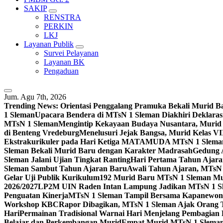
SAKIP
RENSTRA
PERKIN
LKJ
Layanan Publik
Survei Pelayanan
Layanan BK
Pengaduan
Jum. Agu 7th, 2026
Trending News:
Orientasi Penggalang Pramuka Bekali Murid 
1 Sleman
Upacara Bendera di MTsN 1 Sleman Diakhiri Deklarasi
MTsN 1 Sleman
Mengintip Kekayaan Budaya Nusantara, Murid
di Benteng Vredeburg
Menelusuri Jejak Bangsa, Murid Kelas VI
Ekstrakurikuler pada Hari Ketiga MATAMUDA MTsN 1 Slema
Sleman Bekali Murid Baru dengan Karakter Madrasah
Gedung 
Sleman Jalani Ujian Tingkat Ranting
Hari Pertama Tahun Ajar
Sleman Sambut Tahun Ajaran Baru
Awali Tahun Ajaran, MTsN 
Gelar Uji Publik Kurikulum
192 Murid Baru MTsN 1 Sleman M
2026/2027
LP2M UIN Raden Intan Lampung Jadikan MTsN 1 Sle
Penguatan Kinerja
MTsN 1 Sleman Tampil Bersama Kapanewon S
Workshop KBC
Rapor Dibagikan, MTsN 1 Sleman Ajak Orang Tu
Hari
Permainan Tradisional Warnai Hari Menjelang Pembagian
Belajar dan Perkembangan Murid
Empat Murid MTsN 1 Sleman 