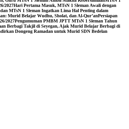
an, Guru MTsN 1 Sleman Ambil Makna Kebersamaan
MTsN 1
6/2027
Hari Pertama Masuk, MTsN 1 Sleman Awali dengan
dan MTsN 1 Sleman Ingatkan Lima Hal Penting dalam
n: Murid Belajar Wudhu, Sholat, dan Al-Qur’an
Persiapan
26/2027
Pengumuman PMBM JPTT MTsN 1 Sleman Tahun
n Berbagi Takjil di Seyegan, Ajak Murid Belajar Berbagi di
dirkan Dongeng Ramadan untuk Murid SDN Bedelan