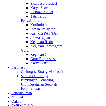
Siswa Berprestasi
Karya Siswa
Ekstrakurikuler
Tata Tertib
Pengajaran
Kurikulum
Jadwal Pelajaran
Kisi-kisi PAS/PAT
Jadwal Ujian
Kegiatan Rutin
Kegiatan Terprogram
Guru
Kegiatan Guru
Guru Berprestasi
Karya Guru
Fasilitas
Gedung & Ruang Madrasah
Sarana Olah Raga
Bimbingan Konseling
Unit Kesehatan Sekolah
Perpustakaan
Pengumuman
Ma’had
Galery
PMBM Gel. 2