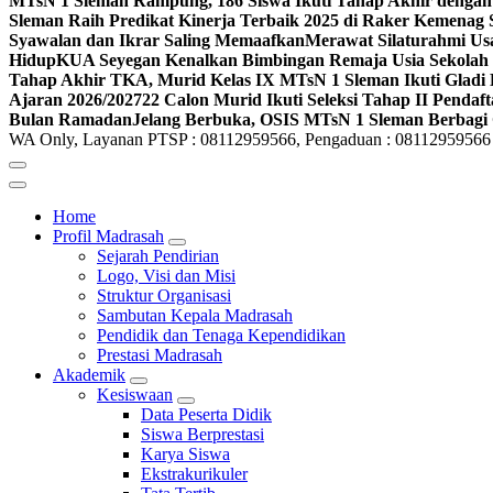
MTsN 1 Sleman Rampung, 186 Siswa Ikuti Tahap Akhir dengan
Sleman Raih Predikat Kinerja Terbaik 2025 di Raker Kemenag
Syawalan dan Ikrar Saling Memaafkan
Merawat Silaturahmi Us
Hidup
KUA Seyegan Kenalkan Bimbingan Remaja Usia Sekolah 
Tahap Akhir TKA, Murid Kelas IX MTsN 1 Sleman Ikuti Gladi 
Ajaran 2026/2027
22 Calon Murid Ikuti Seleksi Tahap II Pendaf
Bulan Ramadan
Jelang Berbuka, OSIS MTsN 1 Sleman Berbagi 
WA Only, Layanan PTSP : 08112959566, Pengaduan : 08112959566
Home
Profil Madrasah
Sejarah Pendirian
Logo, Visi dan Misi
Struktur Organisasi
Sambutan Kepala Madrasah
Pendidik dan Tenaga Kependidikan
Prestasi Madrasah
Akademik
Kesiswaan
Data Peserta Didik
Siswa Berprestasi
Karya Siswa
Ekstrakurikuler