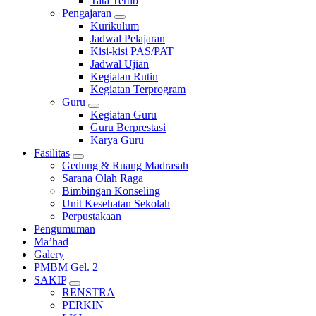
Tata Tertib
Pengajaran
Kurikulum
Jadwal Pelajaran
Kisi-kisi PAS/PAT
Jadwal Ujian
Kegiatan Rutin
Kegiatan Terprogram
Guru
Kegiatan Guru
Guru Berprestasi
Karya Guru
Fasilitas
Gedung & Ruang Madrasah
Sarana Olah Raga
Bimbingan Konseling
Unit Kesehatan Sekolah
Perpustakaan
Pengumuman
Ma’had
Galery
PMBM Gel. 2
SAKIP
RENSTRA
PERKIN