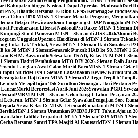
gah Perubahan Zaman
Jelang Pengumuman, MTsN 1 Sleman Laksan
ari Kabupaten hingga Nasional Dapat Apresiasi Madrasah
Dari R
di PNS, Dilantik Bersama 16 Ribu CPNS Kemenag Se-Indonesia
K
erja Tahun 2026 MTsN 1 Sleman: Menata Program, Menguatka
Sleman Belajar Kewirausahaan Langsung di JAP Nanggulan
MTsN 
pat Penghargaan Literasi Nasional
Pra Raker MTsN 1 Sleman Dig
Kunjungi Stand Pameran MTsN 1 Sleman di JISS 2026
Alumni Be
Program Unggulan
Upacara Hardiknas di MTsN 1 Sleman Tekanka
ong Luka Tak Terlihat, Siswa MTsN 1 Sleman Ikuti Sosialisasi P
B ke-58 MTsN 1 Sleman
Semarak Puncak HAB ke-58, MTsN 1 Sle
akam KH M. Basyarudin
Selesaikan TKAD, Kelas IX MTsN 1 Slem
1 Sleman Hadiri Pembukaan MTQ DIY 2026, Sleman Raih Jua
enentu Langkah Awal Calon Murid Baru
MTsN 1 Sleman Gelar 
a Input Murid
MTsN 1 Sleman Laksanakan Review Kurikulum 20
eberangkatan Haji Guru MTsN 1 Sleman
12 Regu Terpilih Tampil
i Lembah Merapi
Hujan Tak Surutkan Semangat, Hari Pertama P
 Lancar
Murid Berprestasi April-Juni 2026
Syawalan PGRI Seyeg
 Sleman
PMBM MTsN 1 Sleman Gelombang 1 Tahun Pelajaran 202
ai Lebaran, MTsN 1 Sleman Gelar Syawalan
Pengajian Sore Rama
kepada Siswa Kelas IX MTsN 1 Sleman
Ramadan di MTsN 1 Slema
Bersih
MTsN 1 Sleman Umumkan PMBM JPTT Tahun Ajaran 20
taran Jalur Tahfidz Terpadu di MTsN 1 Sleman
OSIS MTsN 1 Slema
Cerita Bersama Santri TPA Masjid Al-Kautsar
MTsN 1 Sleman Ha