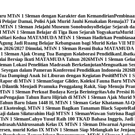
Baru MTsN 1 Sleman dengan Karakter dan Kemandirian
Pembinaa
 Pelajar Damai, Polisi Ajak Murid Jauhi Kenakalan Remaja
37 T
 MTsN 1 Sleman Jelajahi Museum Sonobudoyo
Belajar Sejarah d
I MTsN 1 Sleman Belajar di Tiga Ikon Sejarah Yogyakarta
Murid 
n
Hari Kedua MATAMUDA MTsN 1 Sleman Hadirkan Pembiasaan P
Agung Jadi Ruang Belajar Kebangsaan bagi Murid Kelas VII MT
an 2026/2027 Dimulai, MTsN 1 Sleman Resmi Buka MATAMUDA 
1 Sleman Ajak Orang Tua Bangun Kolaborasi Pendidikan
Libatk
ulai Bersiap Ikuti MATAMUDA Tahun 2026
MTsN 1 Sleman Gelar
man Lokasi Penelitian Madrasah Berkelanjutan
Menguatkan Sem
eyegan dalam Pameran Konferensi Pendidikan Indonesia 2026
B
a Dampingi Anak Isi Liburan dengan Kegiatan Positif
MTsN 1 S
 Rapor di MTsN 1 Sleman
Sugar Glider, Koleksi Fauna Baru MTs
Dilantik Menjadi Pramuka Penggalang Rakit, Siap Menuju Pr
TsN 1 Sleman Perkuat Budaya Kerja Berintegritas
Adu Presisi 
as
Pengajian Tahun Baru Hijriah di MTsN 1 Sleman Ajak Murid
Tahun Baru Islam 1448 H, MTsN 1 Sleman Gelar Khataman Al-Qur
t Ekoteologi, MTsN 1 Sleman Bagikan Tanaman Black Sapote
Rak
aji dalam Silaturahim Haji MTSN 1 Sleman
Wawan Sutrisna Bagi
MTsN 1 Sleman
Cahyo Yusuf Raih 100 TKAD Bahasa Inggris, Jadi P
adrasah
Akhirussanah Kelas IX MTsN 1 Sleman Diwarnai Apresia
ersen, murid Kelas IX MTsN 1 Sleman Siap Melangkah ke Jenjan