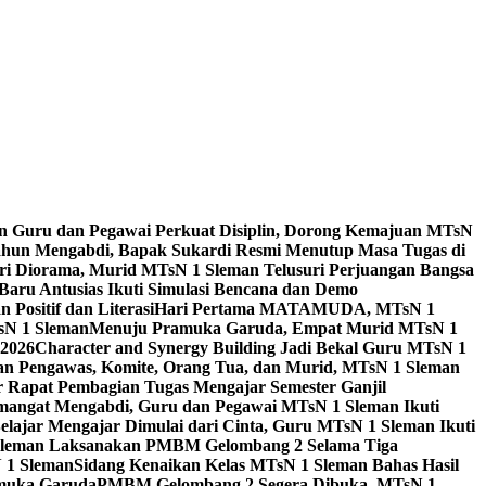
n Guru dan Pegawai Perkuat Disiplin, Dorong Kemajuan MTsN
ahun Mengabdi, Bapak Sukardi Resmi Menutup Masa Tugas di
ari Diorama, Murid MTsN 1 Sleman Telusuri Perjuangan Bangsa
Baru Antusias Ikuti Simulasi Bencana dan Demo
ositif dan Literasi
Hari Pertama MATAMUDA, MTsN 1
sN 1 Sleman
Menuju Pramuka Garuda, Empat Murid MTsN 1
2026
Character and Synergy Building Jadi Bekal Guru MTsN 1
an Pengawas, Komite, Orang Tua, dan Murid, MTsN 1 Sleman
 Rapat Pembagian Tugas Mengajar Semester Ganjil
angat Mengabdi, Guru dan Pegawai MTsN 1 Sleman Ikuti
elajar Mengajar Dimulai dari Cinta, Guru MTsN 1 Sleman Ikuti
leman Laksanakan PMBM Gelombang 2 Selama Tiga
N 1 Sleman
Sidang Kenaikan Kelas MTsN 1 Sleman Bahas Hasil
amuka Garuda
PMBM Gelombang 2 Segera Dibuka, MTsN 1