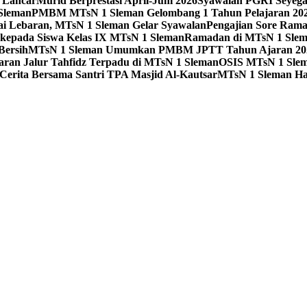
 Lancar
Murid Berprestasi April-Juni 2026
Syawalan PGRI Seyeg
 Sleman
PMBM MTsN 1 Sleman Gelombang 1 Tahun Pelajaran 202
ai Lebaran, MTsN 1 Sleman Gelar Syawalan
Pengajian Sore Rama
kepada Siswa Kelas IX MTsN 1 Sleman
Ramadan di MTsN 1 Slema
Bersih
MTsN 1 Sleman Umumkan PMBM JPTT Tahun Ajaran 20
taran Jalur Tahfidz Terpadu di MTsN 1 Sleman
OSIS MTsN 1 Slema
Cerita Bersama Santri TPA Masjid Al-Kautsar
MTsN 1 Sleman Ha