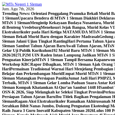
Skip
to
Jum. Agu 7th, 2026
content
Trending News:
Orientasi Penggalang Pramuka Bekali Murid 
1 Sleman
Upacara Bendera di MTsN 1 Sleman Diakhiri Deklarasi
MTsN 1 Sleman
Mengintip Kekayaan Budaya Nusantara, Murid
di Benteng Vredeburg
Menelusuri Jejak Bangsa, Murid Kelas VI
Ekstrakurikuler pada Hari Ketiga MATAMUDA MTsN 1 Slema
Sleman Bekali Murid Baru dengan Karakter Madrasah
Gedung 
Sleman Jalani Ujian Tingkat Ranting
Hari Pertama Tahun Ajar
Sleman Sambut Tahun Ajaran Baru
Awali Tahun Ajaran, MTsN 
Gelar Uji Publik Kurikulum
192 Murid Baru MTsN 1 Sleman M
2026/2027
LP2M UIN Raden Intan Lampung Jadikan MTsN 1 Sle
Penguatan Kinerja
MTsN 1 Sleman Tampil Bersama Kapanewon S
Workshop KBC
Rapor Dibagikan, MTsN 1 Sleman Ajak Orang Tu
Hari
Permainan Tradisional Warnai Hari Menjelang Pembagian
Belajar dan Perkembangan Murid
Empat Murid MTsN 1 Sleman 
Sleman Matangkan Persiapan Panitia
Jumat Jadi Hari PMPZI, M
Terbaik, MTsN 1 Sleman Gelar Lomba Paduan Suara Antar Kel
Sleman Kompak Khatamkan Al-Qur’an Sambut 1448 H
Sambut 
OSN-K 2026, Siap Melangkah ke Seleksi Tingkat Provinsi
Perkua
Persiapan Tahun Ajaran Baru
Ibu Titiek Bagikan Pengalaman H
Sleman
Ragam Aksi Ekstrakurikuler Ramaikan Akhirussanah 
Serahkan Bibit Nanas Jumbo, Dukung Penguatan Ekoteologi M
Raih Juara 3 Guru Inovatif Kabupaten Sleman 2026
Lulus 100 P