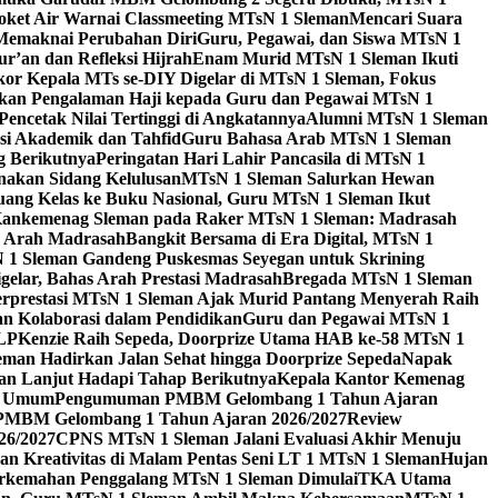
Roket Air Warnai Classmeeting MTsN 1 Sleman
Mencari Suara
 Memaknai Perubahan Diri
Guru, Pegawai, dan Siswa MTsN 1
’an dan Refleksi Hijrah
Enam Murid MTsN 1 Sleman Ikuti
or Kepala MTs se-DIY Digelar di MTsN 1 Sleman, Fokus
kan Pengalaman Haji kepada Guru dan Pegawai MTsN 1
encetak Nilai Tertinggi di Angkatannya
Alumni MTsN 1 Sleman
si Akademik dan Tahfid
Guru Bahasa Arab MTsN 1 Sleman
g Berikutnya
Peringatan Hari Lahir Pancasila di MTsN 1
akan Sidang Kelulusan
MTsN 1 Sleman Salurkan Hewan
uang Kelas ke Buku Nasional, Guru MTsN 1 Sleman Ikut
ankemenag Sleman pada Raker MTsN 1 Sleman: Madrasah
n Arah Madrasah
Bangkit Bersama di Era Digital, MTsN 1
1 Sleman Gandeng Puskesmas Seyegan untuk Skrining
elar, Bahas Arah Prestasi Madrasah
Bregada MTsN 1 Sleman
rprestasi MTsN 1 Sleman Ajak Murid Pantang Menyerah Raih
n Kolaborasi dalam Pendidikan
Guru dan Pegawai MTsN 1
3LP
Kenzie Raih Sepeda, Doorprize Utama HAB ke-58 MTsN 1
man Hadirkan Jalan Sehat hingga Doorprize Sepeda
Napak
an Lanjut Hadapi Tahap Berikutnya
Kepala Kantor Kemenag
ra Umum
Pengumuman PMBM Gelombang 1 Tahun Ajaran
PMBM Gelombang 1 Tahun Ajaran 2026/2027
Review
26/2027
CPNS MTsN 1 Sleman Jalani Evaluasi Akhir Menuju
kan Kreativitas di Malam Pentas Seni LT 1 MTsN 1 Sleman
Hujan
erkemahan Penggalang MTsN 1 Sleman Dimulai
TKA Utama