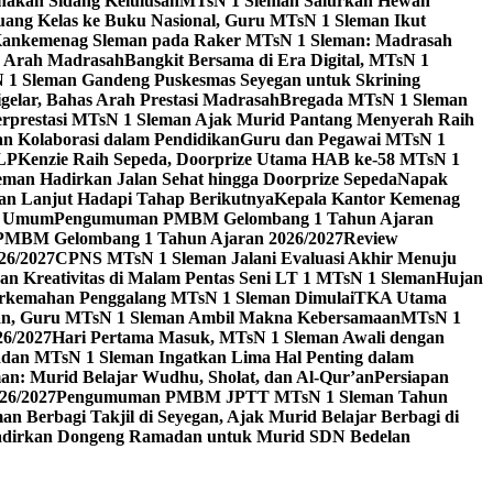
akan Sidang Kelulusan
MTsN 1 Sleman Salurkan Hewan
uang Kelas ke Buku Nasional, Guru MTsN 1 Sleman Ikut
ankemenag Sleman pada Raker MTsN 1 Sleman: Madrasah
n Arah Madrasah
Bangkit Bersama di Era Digital, MTsN 1
1 Sleman Gandeng Puskesmas Seyegan untuk Skrining
elar, Bahas Arah Prestasi Madrasah
Bregada MTsN 1 Sleman
rprestasi MTsN 1 Sleman Ajak Murid Pantang Menyerah Raih
n Kolaborasi dalam Pendidikan
Guru dan Pegawai MTsN 1
3LP
Kenzie Raih Sepeda, Doorprize Utama HAB ke-58 MTsN 1
man Hadirkan Jalan Sehat hingga Doorprize Sepeda
Napak
an Lanjut Hadapi Tahap Berikutnya
Kepala Kantor Kemenag
ra Umum
Pengumuman PMBM Gelombang 1 Tahun Ajaran
PMBM Gelombang 1 Tahun Ajaran 2026/2027
Review
26/2027
CPNS MTsN 1 Sleman Jalani Evaluasi Akhir Menuju
kan Kreativitas di Malam Pentas Seni LT 1 MTsN 1 Sleman
Hujan
erkemahan Penggalang MTsN 1 Sleman Dimulai
TKA Utama
an, Guru MTsN 1 Sleman Ambil Makna Kebersamaan
MTsN 1
6/2027
Hari Pertama Masuk, MTsN 1 Sleman Awali dengan
dan MTsN 1 Sleman Ingatkan Lima Hal Penting dalam
n: Murid Belajar Wudhu, Sholat, dan Al-Qur’an
Persiapan
26/2027
Pengumuman PMBM JPTT MTsN 1 Sleman Tahun
n Berbagi Takjil di Seyegan, Ajak Murid Belajar Berbagi di
dirkan Dongeng Ramadan untuk Murid SDN Bedelan