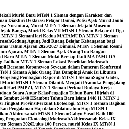
Bekali Murid Baru MTsN 1 Sleman dengan Karakter dan
n Diakhiri Deklarasi Pelajar Damai, Polisi Ajak Murid Jauhi
aya Nusantara, Murid MTsN 1 Sleman Jelajahi Museum
Jejak Bangsa, Murid Kelas VII MTsN 1 Sleman Belajar di Tiga
A MTsN 1 Sleman
Hari Kedua MATAMUDA MTsN 1 Sleman
rasah
Gedung Agung Jadi Ruang Belajar Kebangsaan bagi
tama Tahun Ajaran 2026/2027 Dimulai, MTsN 1 Sleman Resmi
hun Ajaran, MTsN 1 Sleman Ajak Orang Tua Bangun
id Baru MTsN 1 Sleman Mulai Bersiap Ikuti MATAMUDA
Jadikan MTsN 1 Sleman Lokasi Penelitian Madrasah
pil Bersama Kapanewon Seyegan dalam Pameran Konferensi
TsN 1 Sleman Ajak Orang Tua Dampingi Anak Isi Liburan
 Menjelang Pembagian Rapor di MTsN 1 Sleman
Sugar Glider,
 Murid MTsN 1 Sleman Dilantik Menjadi Pramuka Penggalang
adi Hari PMPZI, MTsN 1 Sleman Perkuat Budaya Kerja
aduan Suara Antar Kelas
Pengajian Tahun Baru Hijriah di
n Sambut 1448 H
Sambut Tahun Baru Islam 1448 H, MTsN 1
 Tingkat Provinsi
Perkuat Ekoteologi, MTsN 1 Sleman Bagikan
gikan Pengalaman Haji dalam Silaturahim Haji MTSN 1
ikan Akhirussanah MTsN 1 Sleman
Cahyo Yusuf Raih 100
ng Penguatan Ekoteologi Madrasah
Akhirussanah Kelas IX
ten Sleman 2026
Lulus 100 Persen, murid Kelas IX MTsN 1