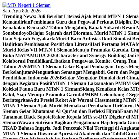
Skip
to
Sab. Agu 8th, 2026
content
Trending News:
Juli Bersilat Literasi Ajak Murid MTsN 1 S
Kemandirian
Pembinaan Guru dan Pegawai Perkuat Disiplin, 
Kenakalan Remaja
37 Tahun Mengabdi, Bapak Sukardi Resmi 
Sonobudoyo
Belajar Sejarah dari Diorama, Murid MTsN 1 Slem
Ikon Sejarah Yogyakarta
Murid Baru Antusias Ikuti Simulasi
Hadirkan Pembiasaan Positif dan Literasi
Hari Pertama MATAMU
Murid Kelas VII MTsN 1 Sleman
Menuju Pramuka Garuda, Empa
Buka MATAMUDA 2026
Character and Synergy Building Jad
Kolaborasi Pendidikan
Libatkan Pengawas, Komite, Orang Tua,
Tahun 2026
MTsN 1 Sleman Gelar Rapat Pembagian Tugas Menga
Berkelanjutan
Menguatkan Semangat Mengabdi, Guru dan Pegaw
Pendidikan Indonesia 2026
Belajar Mengajar Dimulai dari Cin
dengan Kegiatan Positif
MTsN 1 Sleman Laksanakan PMBM Gelo
Koleksi Fauna Baru MTsN 1 Sleman
Sidang Kenaikan Kelas MT
Rakit, Siap Menuju Pramuka Garuda
PMBM Gelombang 2 Segera
Berintegritas
Adu Presisi Roket Air Warnai Classmeeting MTsN 
MTsN 1 Sleman Ajak Murid Memaknai Perubahan Diri
Guru, P
Sleman Gelar Khataman Al-Qur’an dan Refleksi Hijrah
Enam Mur
Tanaman Black Sapote
Rakor Kepala MTs se-DIY Digelar di MT
Sleman
Wawan Sutrisna Bagikan Pengalaman Haji kepada Gur
TKAD Bahasa Inggris, Jadi Pencetak Nilai Tertinggi di Angkat
MTsN 1 Sleman Diwarnai Apresiasi Akademik dan Tahfid
Guru 