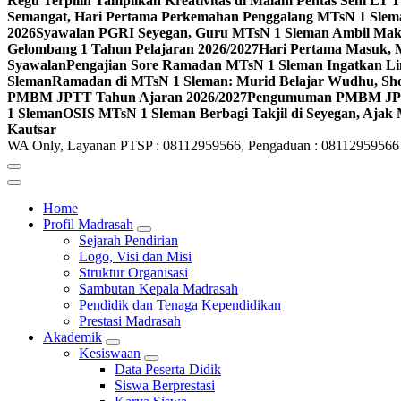
Regu Terpilih Tampilkan Kreativitas di Malam Pentas Seni LT
Semangat, Hari Pertama Perkemahan Penggalang MTsN 1 Slem
2026
Syawalan PGRI Seyegan, Guru MTsN 1 Sleman Ambil Ma
Gelombang 1 Tahun Pelajaran 2026/2027
Hari Pertama Masuk, 
Syawalan
Pengajian Sore Ramadan MTsN 1 Sleman Ingatkan Li
Sleman
Ramadan di MTsN 1 Sleman: Murid Belajar Wudhu, Shol
PMBM JPTT Tahun Ajaran 2026/2027
Pengumuman PMBM JPTT
1 Sleman
OSIS MTsN 1 Sleman Berbagi Takjil di Seyegan, Ajak
Kautsar
WA Only, Layanan PTSP : 08112959566, Pengaduan : 08112959566
Home
Profil Madrasah
Sejarah Pendirian
Logo, Visi dan Misi
Struktur Organisasi
Sambutan Kepala Madrasah
Pendidik dan Tenaga Kependidikan
Prestasi Madrasah
Akademik
Kesiswaan
Data Peserta Didik
Siswa Berprestasi