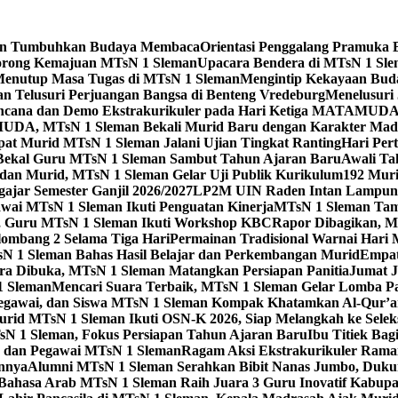
leman Tumbuhkan Budaya Membaca
Orientasi Penggalang Pramuka 
Dorong Kemajuan MTsN 1 Sleman
Upacara Bendera di MTsN 1 Slema
Menutup Masa Tugas di MTsN 1 Sleman
Mengintip Kekayaan Bud
an Telusuri Perjuangan Bangsa di Benteng Vredeburg
Menelusuri 
 Bencana dan Demo Ekstrakurikuler pada Hari Ketiga MATAMUD
DA, MTsN 1 Sleman Bekali Murid Baru dengan Karakter Mad
t Murid MTsN 1 Sleman Jalani Ujian Tingkat Ranting
Hari Per
i Bekal Guru MTsN 1 Sleman Sambut Tahun Ajaran Baru
Awali Ta
 dan Murid, MTsN 1 Sleman Gelar Uji Publik Kurikulum
192 Mur
jar Semester Ganjil 2026/2027
LP2M UIN Raden Intan Lampung 
ai MTsN 1 Sleman Ikuti Penguatan Kinerja
MTsN 1 Sleman Tam
ta, Guru MTsN 1 Sleman Ikuti Workshop KBC
Rapor Dibagikan, M
mbang 2 Selama Tiga Hari
Permainan Tradisional Warnai Hari
sN 1 Sleman Bahas Hasil Belajar dan Perkembangan Murid
Empat
 Dibuka, MTsN 1 Sleman Matangkan Persiapan Panitia
Jumat J
1 Sleman
Mencari Suara Terbaik, MTsN 1 Sleman Gelar Lomba P
egawai, dan Siswa MTsN 1 Sleman Kompak Khatamkan Al-Qur’a
id MTsN 1 Sleman Ikuti OSN-K 2026, Siap Melangkah ke Seleksi
sN 1 Sleman, Fokus Persiapan Tahun Ajaran Baru
Ibu Titiek Ba
u dan Pegawai MTsN 1 Sleman
Ragam Aksi Ekstrakurikuler Rama
annya
Alumni MTsN 1 Sleman Serahkan Bibit Nanas Jumbo, Duku
Bahasa Arab MTsN 1 Sleman Raih Juara 3 Guru Inovatif Kabupa