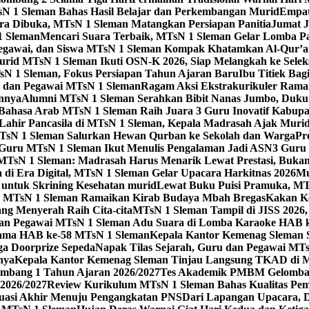
sN 1 Sleman Bahas Hasil Belajar dan Perkembangan Murid
Empat
 Dibuka, MTsN 1 Sleman Matangkan Persiapan Panitia
Jumat J
1 Sleman
Mencari Suara Terbaik, MTsN 1 Sleman Gelar Lomba P
egawai, dan Siswa MTsN 1 Sleman Kompak Khatamkan Al-Qur’a
id MTsN 1 Sleman Ikuti OSN-K 2026, Siap Melangkah ke Seleksi
sN 1 Sleman, Fokus Persiapan Tahun Ajaran Baru
Ibu Titiek Ba
u dan Pegawai MTsN 1 Sleman
Ragam Aksi Ekstrakurikuler Rama
annya
Alumni MTsN 1 Sleman Serahkan Bibit Nanas Jumbo, Duku
Bahasa Arab MTsN 1 Sleman Raih Juara 3 Guru Inovatif Kabupa
 Lahir Pancasila di MTsN 1 Sleman, Kepala Madrasah Ajak Mur
sN 1 Sleman Salurkan Hewan Qurban ke Sekolah dan Warga
Pr
, Guru MTsN 1 Sleman Ikut Menulis Pengalaman Jadi ASN
3 Guru 
TsN 1 Sleman: Madrasah Harus Menarik Lewat Prestasi, Bukan
 di Era Digital, MTsN 1 Sleman Gelar Upacara Harkitnas 2026
Mu
untuk Skrining Kesehatan murid
Lewat Buku Puisi Pramuka, MTs
 MTsN 1 Sleman Ramaikan Kirab Budaya Mbah Bregas
Kakan K
ng Menyerah Raih Cita-cita
MTsN 1 Sleman Tampil di JISS 2026
an Pegawai MTsN 1 Sleman Adu Suara di Lomba Karaoke HAB 
Utama HAB ke-58 MTsN 1 Sleman
Kepala Kantor Kemenag Sleman 
ga Doorprize Sepeda
Napak Tilas Sejarah, Guru dan Pegawai MT
nya
Kepala Kantor Kemenag Sleman Tinjau Langsung TKAD di 
ang 1 Tahun Ajaran 2026/2027
Tes Akademik PMBM Gelomban
2026/2027
Review Kurikulum MTsN 1 Sleman Bahas Kualitas Pem
uasi Akhir Menuju Pengangkatan PNS
Dari Lapangan Upacara, 