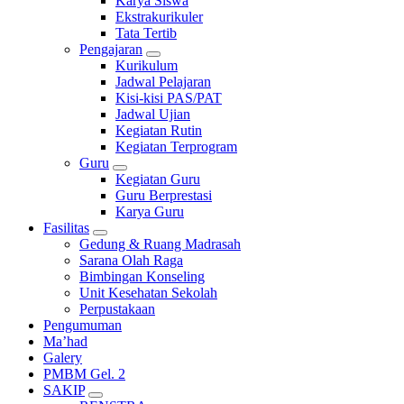
Karya Siswa
Ekstrakurikuler
Tata Tertib
Pengajaran
Kurikulum
Jadwal Pelajaran
Kisi-kisi PAS/PAT
Jadwal Ujian
Kegiatan Rutin
Kegiatan Terprogram
Guru
Kegiatan Guru
Guru Berprestasi
Karya Guru
Fasilitas
Gedung & Ruang Madrasah
Sarana Olah Raga
Bimbingan Konseling
Unit Kesehatan Sekolah
Perpustakaan
Pengumuman
Ma’had
Galery
PMBM Gel. 2
SAKIP