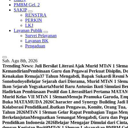
PMBM Gel. 2
SAKIP
RENSTRA
PERKIN
LKJ
Layanan Publik
Survei Pelayanan
Layanan BK
Pengaduan
Sab. Agu 8th, 2026
Trending News:
Juli Bersilat Literasi Ajak Murid MTsN 1 S
Kemandirian
Pembinaan Guru dan Pegawai Perkuat Disiplin, 
Kenakalan Remaja
37 Tahun Mengabdi, Bapak Sukardi Resmi 
Sonobudoyo
Belajar Sejarah dari Diorama, Murid MTsN 1 Slem
Ikon Sejarah Yogyakarta
Murid Baru Antusias Ikuti Simulasi
Hadirkan Pembiasaan Positif dan Literasi
Hari Pertama MATAMU
Murid Kelas VII MTsN 1 Sleman
Menuju Pramuka Garuda, Empa
Buka MATAMUDA 2026
Character and Synergy Building Jad
Kolaborasi Pendidikan
Libatkan Pengawas, Komite, Orang Tua,
Tahun 2026
MTsN 1 Sleman Gelar Rapat Pembagian Tugas Menga
Berkelanjutan
Menguatkan Semangat Mengabdi, Guru dan Pegaw
Pendidikan Indonesia 2026
Belajar Mengajar Dimulai dari Cin
dengan Kegiatan Positif
MTsN 1 Sleman Laksanakan PMBM Gelo