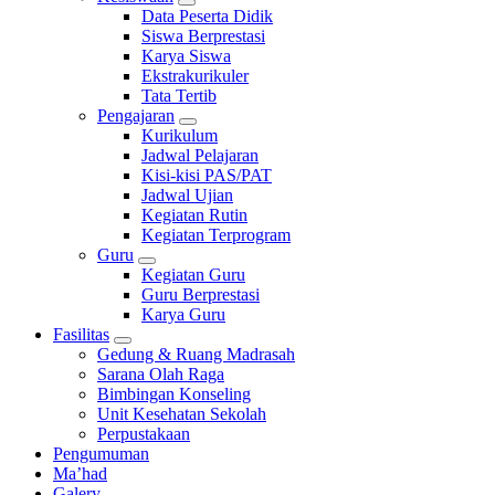
Data Peserta Didik
Siswa Berprestasi
Karya Siswa
Ekstrakurikuler
Tata Tertib
Pengajaran
Kurikulum
Jadwal Pelajaran
Kisi-kisi PAS/PAT
Jadwal Ujian
Kegiatan Rutin
Kegiatan Terprogram
Guru
Kegiatan Guru
Guru Berprestasi
Karya Guru
Fasilitas
Gedung & Ruang Madrasah
Sarana Olah Raga
Bimbingan Konseling
Unit Kesehatan Sekolah
Perpustakaan
Pengumuman
Ma’had
Galery