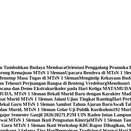
leman Tumbuhkan Budaya Membaca
Orientasi Penggalang Pramuka 
Dorong Kemajuan MTsN 1 Sleman
Upacara Bendera di MTsN 1 Slema
Menutup Masa Tugas di MTsN 1 Sleman
Mengintip Kekayaan Bud
an Telusuri Perjuangan Bangsa di Benteng Vredeburg
Menelusuri 
 Bencana dan Demo Ekstrakurikuler pada Hari Ketiga MATAMUD
DA, MTsN 1 Sleman Bekali Murid Baru dengan Karakter Mad
t Murid MTsN 1 Sleman Jalani Ujian Tingkat Ranting
Hari Per
i Bekal Guru MTsN 1 Sleman Sambut Tahun Ajaran Baru
Awali Ta
 dan Murid, MTsN 1 Sleman Gelar Uji Publik Kurikulum
192 Mur
jar Semester Ganjil 2026/2027
LP2M UIN Raden Intan Lampung 
ai MTsN 1 Sleman Ikuti Penguatan Kinerja
MTsN 1 Sleman Tam
ta, Guru MTsN 1 Sleman Ikuti Workshop KBC
Rapor Dibagikan, M
mbang 2 Selama Tiga Hari
Permainan Tradisional Warnai Hari