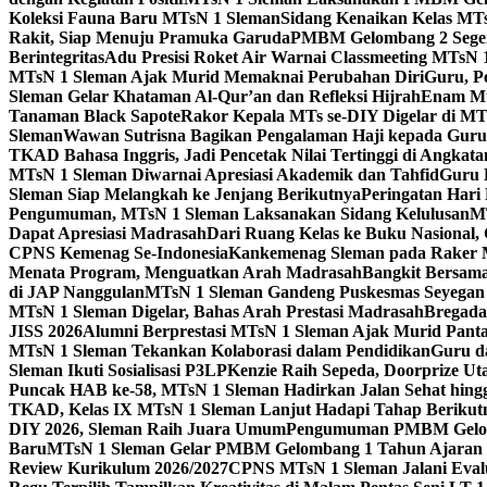
Koleksi Fauna Baru MTsN 1 Sleman
Sidang Kenaikan Kelas MT
Rakit, Siap Menuju Pramuka Garuda
PMBM Gelombang 2 Segera
Berintegritas
Adu Presisi Roket Air Warnai Classmeeting MTsN 
MTsN 1 Sleman Ajak Murid Memaknai Perubahan Diri
Guru, P
Sleman Gelar Khataman Al-Qur’an dan Refleksi Hijrah
Enam Mur
Tanaman Black Sapote
Rakor Kepala MTs se-DIY Digelar di MT
Sleman
Wawan Sutrisna Bagikan Pengalaman Haji kepada Gur
TKAD Bahasa Inggris, Jadi Pencetak Nilai Tertinggi di Angkat
MTsN 1 Sleman Diwarnai Apresiasi Akademik dan Tahfid
Guru 
Sleman Siap Melangkah ke Jenjang Berikutnya
Peringatan Hari
Pengumuman, MTsN 1 Sleman Laksanakan Sidang Kelulusan
MT
Dapat Apresiasi Madrasah
Dari Ruang Kelas ke Buku Nasional
CPNS Kemenag Se-Indonesia
Kankemenag Sleman pada Raker M
Menata Program, Menguatkan Arah Madrasah
Bangkit Bersama
di JAP Nanggulan
MTsN 1 Sleman Gandeng Puskesmas Seyegan 
MTsN 1 Sleman Digelar, Bahas Arah Prestasi Madrasah
Bregada
JISS 2026
Alumni Berprestasi MTsN 1 Sleman Ajak Murid Panta
MTsN 1 Sleman Tekankan Kolaborasi dalam Pendidikan
Guru d
Sleman Ikuti Sosialisasi P3LP
Kenzie Raih Sepeda, Doorprize 
Puncak HAB ke-58, MTsN 1 Sleman Hadirkan Jalan Sehat hing
TKAD, Kelas IX MTsN 1 Sleman Lanjut Hadapi Tahap Berikut
DIY 2026, Sleman Raih Juara Umum
Pengumuman PMBM Gelomb
Baru
MTsN 1 Sleman Gelar PMBM Gelombang 1 Tahun Ajaran 
Review Kurikulum 2026/2027
CPNS MTsN 1 Sleman Jalani Eval