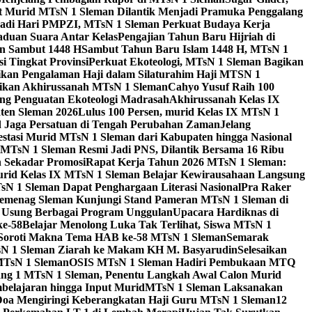
 Murid MTsN 1 Sleman Dilantik Menjadi Pramuka Penggalang
adi Hari PMPZI, MTsN 1 Sleman Perkuat Budaya Kerja
aduan Suara Antar Kelas
Pengajian Tahun Baru Hijriah di
n Sambut 1448 H
Sambut Tahun Baru Islam 1448 H, MTsN 1
 Tingkat Provinsi
Perkuat Ekoteologi, MTsN 1 Sleman Bagikan
gikan Pengalaman Haji dalam Silaturahim Haji MTSN 1
ikan Akhirussanah MTsN 1 Sleman
Cahyo Yusuf Raih 100
ng Penguatan Ekoteologi Madrasah
Akhirussanah Kelas IX
ten Sleman 2026
Lulus 100 Persen, murid Kelas IX MTsN 1
id Jaga Persatuan di Tengah Perubahan Zaman
Jelang
estasi Murid MTsN 1 Sleman dari Kabupaten hingga Nasional
MTsN 1 Sleman Resmi Jadi PNS, Dilantik Bersama 16 Ribu
 Sekadar Promosi
Rapat Kerja Tahun 2026 MTsN 1 Sleman:
rid Kelas IX MTsN 1 Sleman Belajar Kewirausahaan Langsung
N 1 Sleman Dapat Penghargaan Literasi Nasional
Pra Raker
emenag Sleman Kunjungi Stand Pameran MTsN 1 Sleman di
, Usung Berbagai Program Unggulan
Upacara Hardiknas di
ke-58
Belajar Menolong Luka Tak Terlihat, Siswa MTsN 1
Soroti Makna Tema HAB ke-58 MTsN 1 Sleman
Semarak
sN 1 Sleman Ziarah ke Makam KH M. Basyarudin
Selesaikan
MTsN 1 Sleman
OSIS MTsN 1 Sleman Hadiri Pembukaan MTQ
g 1 MTsN 1 Sleman, Penentu Langkah Awal Calon Murid
belajaran hingga Input Murid
MTsN 1 Sleman Laksanakan
Doa Mengiringi Keberangkatan Haji Guru MTsN 1 Sleman
12