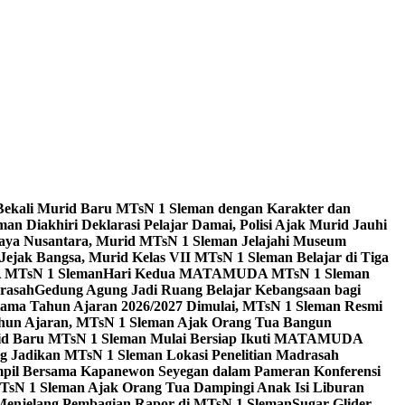
Bekali Murid Baru MTsN 1 Sleman dengan Karakter dan
n Diakhiri Deklarasi Pelajar Damai, Polisi Ajak Murid Jauhi
aya Nusantara, Murid MTsN 1 Sleman Jelajahi Museum
Jejak Bangsa, Murid Kelas VII MTsN 1 Sleman Belajar di Tiga
A MTsN 1 Sleman
Hari Kedua MATAMUDA MTsN 1 Sleman
rasah
Gedung Agung Jadi Ruang Belajar Kebangsaan bagi
tama Tahun Ajaran 2026/2027 Dimulai, MTsN 1 Sleman Resmi
hun Ajaran, MTsN 1 Sleman Ajak Orang Tua Bangun
id Baru MTsN 1 Sleman Mulai Bersiap Ikuti MATAMUDA
Jadikan MTsN 1 Sleman Lokasi Penelitian Madrasah
pil Bersama Kapanewon Seyegan dalam Pameran Konferensi
TsN 1 Sleman Ajak Orang Tua Dampingi Anak Isi Liburan
 Menjelang Pembagian Rapor di MTsN 1 Sleman
Sugar Glider,