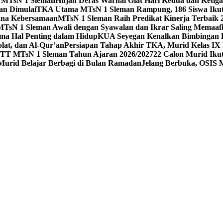
 1 MTsN 1 Sleman
Hujan Deras Warnai Giat Hari Kedua dan Ketig
an Dimulai
TKA Utama MTsN 1 Sleman Rampung, 186 Siswa Ikut
kna Kebersamaan
MTsN 1 Sleman Raih Predikat Kinerja Terbaik
MTsN 1 Sleman Awali dengan Syawalan dan Ikrar Saling Memaaf
ma Hal Penting dalam Hidup
KUA Seyegan Kenalkan Bimbingan R
at, dan Al-Qur’an
Persiapan Tahap Akhir TKA, Murid Kelas IX 
 MTsN 1 Sleman Tahun Ajaran 2026/2027
22 Calon Murid Ikut
 Murid Belajar Berbagi di Bulan Ramadan
Jelang Berbuka, OSIS 