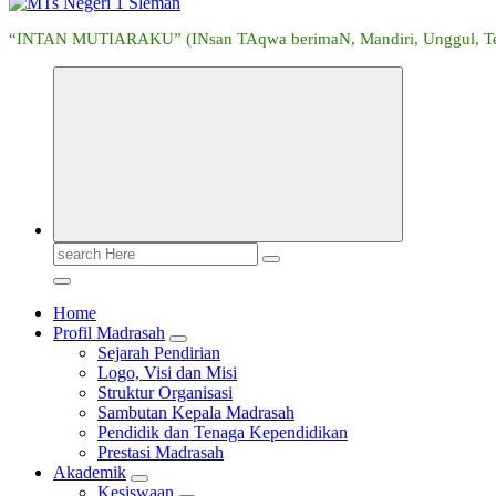
“INTAN MUTIARAKU” (INsan TAqwa berimaN, Mandiri, Unggul, Tera
Search
for:
Home
Profil Madrasah
Sejarah Pendirian
Logo, Visi dan Misi
Struktur Organisasi
Sambutan Kepala Madrasah
Pendidik dan Tenaga Kependidikan
Prestasi Madrasah
Akademik
Kesiswaan