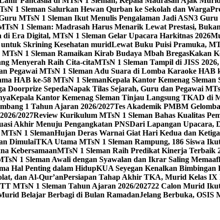
 Lahir Pancasila di MTsN 1 Sleman, Kepala Madrasah Ajak Mur
sN 1 Sleman Salurkan Hewan Qurban ke Sekolah dan Warga
Pr
, Guru MTsN 1 Sleman Ikut Menulis Pengalaman Jadi ASN
3 Guru 
TsN 1 Sleman: Madrasah Harus Menarik Lewat Prestasi, Bukan
 di Era Digital, MTsN 1 Sleman Gelar Upacara Harkitnas 2026
Mu
untuk Skrining Kesehatan murid
Lewat Buku Puisi Pramuka, MTs
 MTsN 1 Sleman Ramaikan Kirab Budaya Mbah Bregas
Kakan K
ng Menyerah Raih Cita-cita
MTsN 1 Sleman Tampil di JISS 2026
an Pegawai MTsN 1 Sleman Adu Suara di Lomba Karaoke HAB 
Utama HAB ke-58 MTsN 1 Sleman
Kepala Kantor Kemenag Sleman 
ga Doorprize Sepeda
Napak Tilas Sejarah, Guru dan Pegawai MT
nya
Kepala Kantor Kemenag Sleman Tinjau Langsung TKAD di 
ang 1 Tahun Ajaran 2026/2027
Tes Akademik PMBM Gelomban
2026/2027
Review Kurikulum MTsN 1 Sleman Bahas Kualitas Pem
uasi Akhir Menuju Pengangkatan PNS
Dari Lapangan Upacara, 
 1 MTsN 1 Sleman
Hujan Deras Warnai Giat Hari Kedua dan Ketig
an Dimulai
TKA Utama MTsN 1 Sleman Rampung, 186 Siswa Ikut
kna Kebersamaan
MTsN 1 Sleman Raih Predikat Kinerja Terbaik
MTsN 1 Sleman Awali dengan Syawalan dan Ikrar Saling Memaaf
ma Hal Penting dalam Hidup
KUA Seyegan Kenalkan Bimbingan R
at, dan Al-Qur’an
Persiapan Tahap Akhir TKA, Murid Kelas IX 
 MTsN 1 Sleman Tahun Ajaran 2026/2027
22 Calon Murid Ikut
 Murid Belajar Berbagi di Bulan Ramadan
Jelang Berbuka, OSIS 