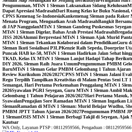
Sleman Siap Melangkah ke Jenjang Berikutnya
Peringatan Hari
Pengumuman, MTsN 1 Sleman Laksanakan Sidang Kelulusan
MT
Dapat Apresiasi Madrasah
Dari Ruang Kelas ke Buku Nasional
CPNS Kemenag Se-Indonesia
Kankemenag Sleman pada Raker M
Menata Program, Menguatkan Arah Madrasah
Bangkit Bersama
di JAP Nanggulan
MTsN 1 Sleman Gandeng Puskesmas Seyegan 
MTsN 1 Sleman Digelar, Bahas Arah Prestasi Madrasah
Bregada
JISS 2026
Alumni Berprestasi MTsN 1 Sleman Ajak Murid Panta
MTsN 1 Sleman Tekankan Kolaborasi dalam Pendidikan
Guru d
Sleman Ikuti Sosialisasi P3LP
Kenzie Raih Sepeda, Doorprize 
Puncak HAB ke-58, MTsN 1 Sleman Hadirkan Jalan Sehat hing
TKAD, Kelas IX MTsN 1 Sleman Lanjut Hadapi Tahap Berikut
DIY 2026, Sleman Raih Juara Umum
Pengumuman PMBM Gelomb
Baru
MTsN 1 Sleman Gelar PMBM Gelombang 1 Tahun Ajaran 
Review Kurikulum 2026/2027
CPNS MTsN 1 Sleman Jalani Eval
Regu Terpilih Tampilkan Kreativitas di Malam Pentas Seni LT
Semangat, Hari Pertama Perkemahan Penggalang MTsN 1 Slem
2026
Syawalan PGRI Seyegan, Guru MTsN 1 Sleman Ambil Ma
Gelombang 1 Tahun Pelajaran 2026/2027
Hari Pertama Masuk, 
Syawalan
Pengajian Sore Ramadan MTsN 1 Sleman Ingatkan Li
Sleman
Ramadan di MTsN 1 Sleman: Murid Belajar Wudhu, Shol
PMBM JPTT Tahun Ajaran 2026/2027
Pengumuman PMBM JPTT
1 Sleman
OSIS MTsN 1 Sleman Berbagi Takjil di Seyegan, Ajak
Kautsar
WA Only, Layanan PTSP : 08112959566, Pengaduan : 08112959566