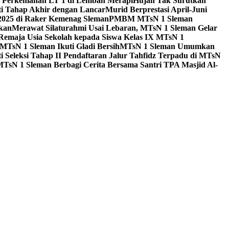
a Perkemahan LT 1 di Lembah Merapi
Hujan Tak Surutkan
i Tahap Akhir dengan Lancar
Murid Berprestasi April-Juni
 2025 di Raker Kemenag Sleman
PMBM MTsN 1 Sleman
kan
Merawat Silaturahmi Usai Lebaran, MTsN 1 Sleman Gelar
emaja Usia Sekolah kepada Siswa Kelas IX MTsN 1
MTsN 1 Sleman Ikuti Gladi Bersih
MTsN 1 Sleman Umumkan
i Seleksi Tahap II Pendaftaran Jalur Tahfidz Terpadu di MTsN
MTsN 1 Sleman Berbagi Cerita Bersama Santri TPA Masjid Al-