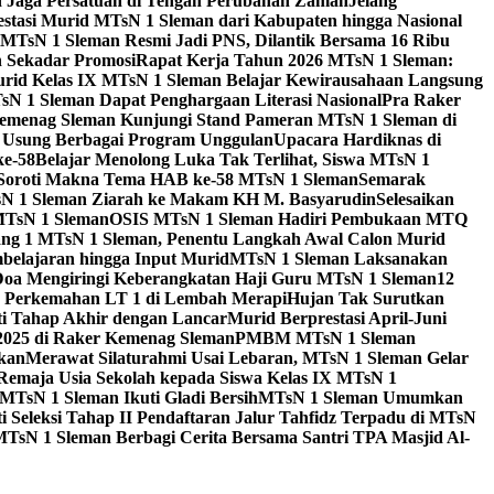
id Jaga Persatuan di Tengah Perubahan Zaman
Jelang
estasi Murid MTsN 1 Sleman dari Kabupaten hingga Nasional
MTsN 1 Sleman Resmi Jadi PNS, Dilantik Bersama 16 Ribu
 Sekadar Promosi
Rapat Kerja Tahun 2026 MTsN 1 Sleman:
rid Kelas IX MTsN 1 Sleman Belajar Kewirausahaan Langsung
N 1 Sleman Dapat Penghargaan Literasi Nasional
Pra Raker
emenag Sleman Kunjungi Stand Pameran MTsN 1 Sleman di
, Usung Berbagai Program Unggulan
Upacara Hardiknas di
ke-58
Belajar Menolong Luka Tak Terlihat, Siswa MTsN 1
Soroti Makna Tema HAB ke-58 MTsN 1 Sleman
Semarak
sN 1 Sleman Ziarah ke Makam KH M. Basyarudin
Selesaikan
MTsN 1 Sleman
OSIS MTsN 1 Sleman Hadiri Pembukaan MTQ
g 1 MTsN 1 Sleman, Penentu Langkah Awal Calon Murid
belajaran hingga Input Murid
MTsN 1 Sleman Laksanakan
Doa Mengiringi Keberangkatan Haji Guru MTsN 1 Sleman
12
a Perkemahan LT 1 di Lembah Merapi
Hujan Tak Surutkan
i Tahap Akhir dengan Lancar
Murid Berprestasi April-Juni
 2025 di Raker Kemenag Sleman
PMBM MTsN 1 Sleman
kan
Merawat Silaturahmi Usai Lebaran, MTsN 1 Sleman Gelar
emaja Usia Sekolah kepada Siswa Kelas IX MTsN 1
MTsN 1 Sleman Ikuti Gladi Bersih
MTsN 1 Sleman Umumkan
i Seleksi Tahap II Pendaftaran Jalur Tahfidz Terpadu di MTsN
MTsN 1 Sleman Berbagi Cerita Bersama Santri TPA Masjid Al-