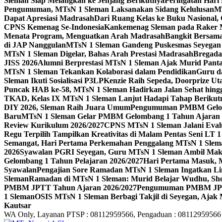
Sleman Siap Melangkah ke Jenjang Berikutnya
Peringatan Hari
Pengumuman, MTsN 1 Sleman Laksanakan Sidang Kelulusan
MT
Dapat Apresiasi Madrasah
Dari Ruang Kelas ke Buku Nasional
CPNS Kemenag Se-Indonesia
Kankemenag Sleman pada Raker M
Menata Program, Menguatkan Arah Madrasah
Bangkit Bersama
di JAP Nanggulan
MTsN 1 Sleman Gandeng Puskesmas Seyegan 
MTsN 1 Sleman Digelar, Bahas Arah Prestasi Madrasah
Bregada
JISS 2026
Alumni Berprestasi MTsN 1 Sleman Ajak Murid Panta
MTsN 1 Sleman Tekankan Kolaborasi dalam Pendidikan
Guru d
Sleman Ikuti Sosialisasi P3LP
Kenzie Raih Sepeda, Doorprize 
Puncak HAB ke-58, MTsN 1 Sleman Hadirkan Jalan Sehat hing
TKAD, Kelas IX MTsN 1 Sleman Lanjut Hadapi Tahap Berikut
DIY 2026, Sleman Raih Juara Umum
Pengumuman PMBM Gelomb
Baru
MTsN 1 Sleman Gelar PMBM Gelombang 1 Tahun Ajaran 
Review Kurikulum 2026/2027
CPNS MTsN 1 Sleman Jalani Eval
Regu Terpilih Tampilkan Kreativitas di Malam Pentas Seni LT
Semangat, Hari Pertama Perkemahan Penggalang MTsN 1 Slem
2026
Syawalan PGRI Seyegan, Guru MTsN 1 Sleman Ambil Ma
Gelombang 1 Tahun Pelajaran 2026/2027
Hari Pertama Masuk, 
Syawalan
Pengajian Sore Ramadan MTsN 1 Sleman Ingatkan Li
Sleman
Ramadan di MTsN 1 Sleman: Murid Belajar Wudhu, Shol
PMBM JPTT Tahun Ajaran 2026/2027
Pengumuman PMBM JPTT
1 Sleman
OSIS MTsN 1 Sleman Berbagi Takjil di Seyegan, Ajak
Kautsar
WA Only, Layanan PTSP : 08112959566, Pengaduan : 08112959566