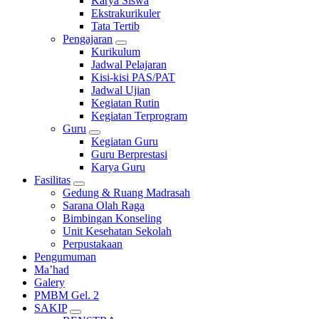
Karya Siswa
Ekstrakurikuler
Tata Tertib
Pengajaran
Kurikulum
Jadwal Pelajaran
Kisi-kisi PAS/PAT
Jadwal Ujian
Kegiatan Rutin
Kegiatan Terprogram
Guru
Kegiatan Guru
Guru Berprestasi
Karya Guru
Fasilitas
Gedung & Ruang Madrasah
Sarana Olah Raga
Bimbingan Konseling
Unit Kesehatan Sekolah
Perpustakaan
Pengumuman
Ma’had
Galery
PMBM Gel. 2
SAKIP