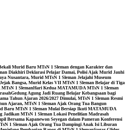
Bekali Murid Baru MTsN 1 Sleman dengan Karakter dan
n Diakhiri Deklarasi Pelajar Damai, Polisi Ajak Murid Jauhi
aya Nusantara, Murid MTsN 1 Sleman Jelajahi Museum
Jejak Bangsa, Murid Kelas VII MTsN 1 Sleman Belajar di Tiga
A MTsN 1 Sleman
Hari Kedua MATAMUDA MTsN 1 Sleman
rasah
Gedung Agung Jadi Ruang Belajar Kebangsaan bagi
tama Tahun Ajaran 2026/2027 Dimulai, MTsN 1 Sleman Resmi
hun Ajaran, MTsN 1 Sleman Ajak Orang Tua Bangun
id Baru MTsN 1 Sleman Mulai Bersiap Ikuti MATAMUDA
Jadikan MTsN 1 Sleman Lokasi Penelitian Madrasah
pil Bersama Kapanewon Seyegan dalam Pameran Konferensi
TsN 1 Sleman Ajak Orang Tua Dampingi Anak Isi Liburan
 Menjelang Pembagian Rapor di MTsN 1 Sleman
Sugar Glider,