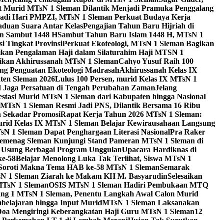
 Murid MTsN 1 Sleman Dilantik Menjadi Pramuka Penggalang
adi Hari PMPZI, MTsN 1 Sleman Perkuat Budaya Kerja
aduan Suara Antar Kelas
Pengajian Tahun Baru Hijriah di
n Sambut 1448 H
Sambut Tahun Baru Islam 1448 H, MTsN 1
 Tingkat Provinsi
Perkuat Ekoteologi, MTsN 1 Sleman Bagikan
gikan Pengalaman Haji dalam Silaturahim Haji MTSN 1
ikan Akhirussanah MTsN 1 Sleman
Cahyo Yusuf Raih 100
ng Penguatan Ekoteologi Madrasah
Akhirussanah Kelas IX
ten Sleman 2026
Lulus 100 Persen, murid Kelas IX MTsN 1
id Jaga Persatuan di Tengah Perubahan Zaman
Jelang
estasi Murid MTsN 1 Sleman dari Kabupaten hingga Nasional
MTsN 1 Sleman Resmi Jadi PNS, Dilantik Bersama 16 Ribu
 Sekadar Promosi
Rapat Kerja Tahun 2026 MTsN 1 Sleman:
rid Kelas IX MTsN 1 Sleman Belajar Kewirausahaan Langsung
N 1 Sleman Dapat Penghargaan Literasi Nasional
Pra Raker
emenag Sleman Kunjungi Stand Pameran MTsN 1 Sleman di
, Usung Berbagai Program Unggulan
Upacara Hardiknas di
ke-58
Belajar Menolong Luka Tak Terlihat, Siswa MTsN 1
Soroti Makna Tema HAB ke-58 MTsN 1 Sleman
Semarak
sN 1 Sleman Ziarah ke Makam KH M. Basyarudin
Selesaikan
MTsN 1 Sleman
OSIS MTsN 1 Sleman Hadiri Pembukaan MTQ
g 1 MTsN 1 Sleman, Penentu Langkah Awal Calon Murid
belajaran hingga Input Murid
MTsN 1 Sleman Laksanakan
Doa Mengiringi Keberangkatan Haji Guru MTsN 1 Sleman
12