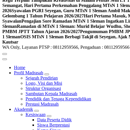
Regu Terpilih Tampilkan Kreativitas di Malam Pentas Seni LT
Semangat, Hari Pertama Perkemahan Penggalang MTsN 1 Slem
2026
Syawalan PGRI Seyegan, Guru MTsN 1 Sleman Ambil Ma
Gelombang 1 Tahun Pelajaran 2026/2027
Hari Pertama Masuk, 
Syawalan
Pengajian Sore Ramadan MTsN 1 Sleman Ingatkan Li
Sleman
Ramadan di MTsN 1 Sleman: Murid Belajar Wudhu, Shol
PMBM JPTT Tahun Ajaran 2026/2027
Pengumuman PMBM JPTT
1 Sleman
OSIS MTsN 1 Sleman Berbagi Takjil di Seyegan, Ajak
Kautsar
WA Only, Layanan PTSP : 08112959566, Pengaduan : 08112959566
Home
Profil Madrasah
Sejarah Pendirian
Logo, Visi dan Misi
Struktur Organisasi
Sambutan Kepala Madrasah
Pendidik dan Tenaga Kependidikan
Prestasi Madrasah
Akademik
Kesiswaan
Data Peserta Didik
Siswa Berprestasi