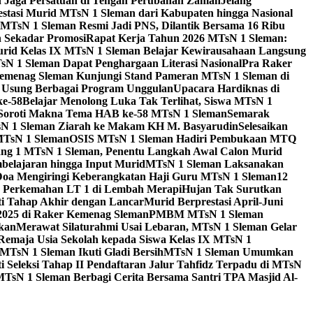
id Jaga Persatuan di Tengah Perubahan Zaman
Jelang
estasi Murid MTsN 1 Sleman dari Kabupaten hingga Nasional
MTsN 1 Sleman Resmi Jadi PNS, Dilantik Bersama 16 Ribu
 Sekadar Promosi
Rapat Kerja Tahun 2026 MTsN 1 Sleman:
rid Kelas IX MTsN 1 Sleman Belajar Kewirausahaan Langsung
N 1 Sleman Dapat Penghargaan Literasi Nasional
Pra Raker
emenag Sleman Kunjungi Stand Pameran MTsN 1 Sleman di
, Usung Berbagai Program Unggulan
Upacara Hardiknas di
ke-58
Belajar Menolong Luka Tak Terlihat, Siswa MTsN 1
Soroti Makna Tema HAB ke-58 MTsN 1 Sleman
Semarak
sN 1 Sleman Ziarah ke Makam KH M. Basyarudin
Selesaikan
MTsN 1 Sleman
OSIS MTsN 1 Sleman Hadiri Pembukaan MTQ
g 1 MTsN 1 Sleman, Penentu Langkah Awal Calon Murid
belajaran hingga Input Murid
MTsN 1 Sleman Laksanakan
Doa Mengiringi Keberangkatan Haji Guru MTsN 1 Sleman
12
a Perkemahan LT 1 di Lembah Merapi
Hujan Tak Surutkan
i Tahap Akhir dengan Lancar
Murid Berprestasi April-Juni
 2025 di Raker Kemenag Sleman
PMBM MTsN 1 Sleman
kan
Merawat Silaturahmi Usai Lebaran, MTsN 1 Sleman Gelar
emaja Usia Sekolah kepada Siswa Kelas IX MTsN 1
MTsN 1 Sleman Ikuti Gladi Bersih
MTsN 1 Sleman Umumkan
i Seleksi Tahap II Pendaftaran Jalur Tahfidz Terpadu di MTsN
MTsN 1 Sleman Berbagi Cerita Bersama Santri TPA Masjid Al-