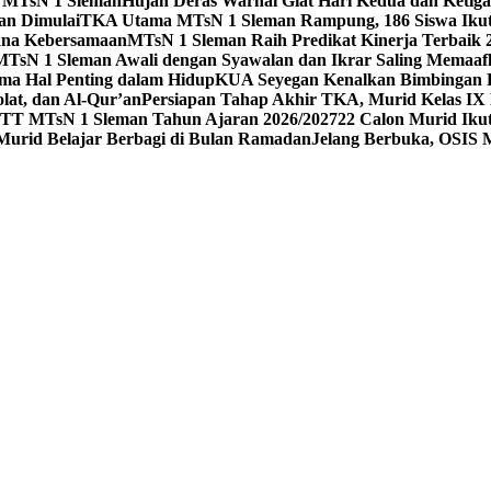
 1 MTsN 1 Sleman
Hujan Deras Warnai Giat Hari Kedua dan Ketig
an Dimulai
TKA Utama MTsN 1 Sleman Rampung, 186 Siswa Ikut
kna Kebersamaan
MTsN 1 Sleman Raih Predikat Kinerja Terbaik
MTsN 1 Sleman Awali dengan Syawalan dan Ikrar Saling Memaaf
ma Hal Penting dalam Hidup
KUA Seyegan Kenalkan Bimbingan R
at, dan Al-Qur’an
Persiapan Tahap Akhir TKA, Murid Kelas IX 
 MTsN 1 Sleman Tahun Ajaran 2026/2027
22 Calon Murid Ikut
 Murid Belajar Berbagi di Bulan Ramadan
Jelang Berbuka, OSIS 