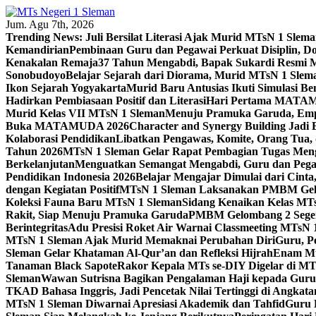
Skip
to
Jum. Agu 7th, 2026
content
Trending News:
Juli Bersilat Literasi Ajak Murid MTsN 1 S
Kemandirian
Pembinaan Guru dan Pegawai Perkuat Disiplin, 
Kenakalan Remaja
37 Tahun Mengabdi, Bapak Sukardi Resmi 
Sonobudoyo
Belajar Sejarah dari Diorama, Murid MTsN 1 Slem
Ikon Sejarah Yogyakarta
Murid Baru Antusias Ikuti Simulasi
Hadirkan Pembiasaan Positif dan Literasi
Hari Pertama MATAMU
Murid Kelas VII MTsN 1 Sleman
Menuju Pramuka Garuda, Empa
Buka MATAMUDA 2026
Character and Synergy Building Jad
Kolaborasi Pendidikan
Libatkan Pengawas, Komite, Orang Tua,
Tahun 2026
MTsN 1 Sleman Gelar Rapat Pembagian Tugas Menga
Berkelanjutan
Menguatkan Semangat Mengabdi, Guru dan Pegaw
Pendidikan Indonesia 2026
Belajar Mengajar Dimulai dari Cin
dengan Kegiatan Positif
MTsN 1 Sleman Laksanakan PMBM Gelo
Koleksi Fauna Baru MTsN 1 Sleman
Sidang Kenaikan Kelas MT
Rakit, Siap Menuju Pramuka Garuda
PMBM Gelombang 2 Segera
Berintegritas
Adu Presisi Roket Air Warnai Classmeeting MTsN 
MTsN 1 Sleman Ajak Murid Memaknai Perubahan Diri
Guru, P
Sleman Gelar Khataman Al-Qur’an dan Refleksi Hijrah
Enam Mur
Tanaman Black Sapote
Rakor Kepala MTs se-DIY Digelar di MT
Sleman
Wawan Sutrisna Bagikan Pengalaman Haji kepada Gur
TKAD Bahasa Inggris, Jadi Pencetak Nilai Tertinggi di Angkat
MTsN 1 Sleman Diwarnai Apresiasi Akademik dan Tahfid
Guru 