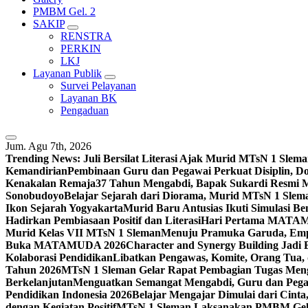
PMBM Gel. 2
SAKIP
RENSTRA
PERKIN
LKJ
Layanan Publik
Survei Pelayanan
Layanan BK
Pengaduan
Jum. Agu 7th, 2026
Trending News:
Juli Bersilat Literasi Ajak Murid MTsN 1 S
Kemandirian
Pembinaan Guru dan Pegawai Perkuat Disiplin, 
Kenakalan Remaja
37 Tahun Mengabdi, Bapak Sukardi Resmi 
Sonobudoyo
Belajar Sejarah dari Diorama, Murid MTsN 1 Slem
Ikon Sejarah Yogyakarta
Murid Baru Antusias Ikuti Simulasi
Hadirkan Pembiasaan Positif dan Literasi
Hari Pertama MATAMU
Murid Kelas VII MTsN 1 Sleman
Menuju Pramuka Garuda, Empa
Buka MATAMUDA 2026
Character and Synergy Building Jad
Kolaborasi Pendidikan
Libatkan Pengawas, Komite, Orang Tua,
Tahun 2026
MTsN 1 Sleman Gelar Rapat Pembagian Tugas Menga
Berkelanjutan
Menguatkan Semangat Mengabdi, Guru dan Pegaw
Pendidikan Indonesia 2026
Belajar Mengajar Dimulai dari Cin
dengan Kegiatan Positif
MTsN 1 Sleman Laksanakan PMBM Gelo