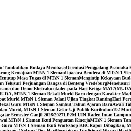
leman Tumbuhkan Budaya Membaca
Orientasi Penggalang Pramuka 
Dorong Kemajuan MTsN 1 Sleman
Upacara Bendera di MTsN 1 Slema
Menutup Masa Tugas di MTsN 1 Sleman
Mengintip Kekayaan Bud
an Telusuri Perjuangan Bangsa di Benteng Vredeburg
Menelusuri 
 Bencana dan Demo Ekstrakurikuler pada Hari Ketiga MATAMUD
DA, MTsN 1 Sleman Bekali Murid Baru dengan Karakter Mad
t Murid MTsN 1 Sleman Jalani Ujian Tingkat Ranting
Hari Per
i Bekal Guru MTsN 1 Sleman Sambut Tahun Ajaran Baru
Awali Ta
 dan Murid, MTsN 1 Sleman Gelar Uji Publik Kurikulum
192 Mur
jar Semester Ganjil 2026/2027
LP2M UIN Raden Intan Lampung 
ai MTsN 1 Sleman Ikuti Penguatan Kinerja
MTsN 1 Sleman Tam
ta, Guru MTsN 1 Sleman Ikuti Workshop KBC
Rapor Dibagikan, M
mbang 2 Selama Tiga Hari
Permainan Tradisional Warnai Hari