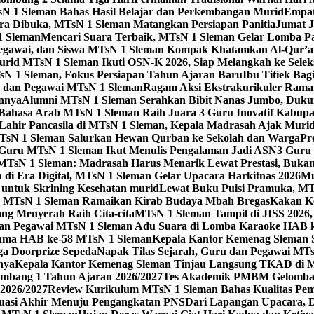
sN 1 Sleman Bahas Hasil Belajar dan Perkembangan Murid
Empat
 Dibuka, MTsN 1 Sleman Matangkan Persiapan Panitia
Jumat J
1 Sleman
Mencari Suara Terbaik, MTsN 1 Sleman Gelar Lomba P
egawai, dan Siswa MTsN 1 Sleman Kompak Khatamkan Al-Qur’a
id MTsN 1 Sleman Ikuti OSN-K 2026, Siap Melangkah ke Seleksi
sN 1 Sleman, Fokus Persiapan Tahun Ajaran Baru
Ibu Titiek Ba
u dan Pegawai MTsN 1 Sleman
Ragam Aksi Ekstrakurikuler Rama
annya
Alumni MTsN 1 Sleman Serahkan Bibit Nanas Jumbo, Duku
Bahasa Arab MTsN 1 Sleman Raih Juara 3 Guru Inovatif Kabupa
 Lahir Pancasila di MTsN 1 Sleman, Kepala Madrasah Ajak Mur
sN 1 Sleman Salurkan Hewan Qurban ke Sekolah dan Warga
Pr
, Guru MTsN 1 Sleman Ikut Menulis Pengalaman Jadi ASN
3 Guru 
TsN 1 Sleman: Madrasah Harus Menarik Lewat Prestasi, Bukan
 di Era Digital, MTsN 1 Sleman Gelar Upacara Harkitnas 2026
Mu
untuk Skrining Kesehatan murid
Lewat Buku Puisi Pramuka, MTs
 MTsN 1 Sleman Ramaikan Kirab Budaya Mbah Bregas
Kakan K
ng Menyerah Raih Cita-cita
MTsN 1 Sleman Tampil di JISS 2026
an Pegawai MTsN 1 Sleman Adu Suara di Lomba Karaoke HAB 
Utama HAB ke-58 MTsN 1 Sleman
Kepala Kantor Kemenag Sleman 
ga Doorprize Sepeda
Napak Tilas Sejarah, Guru dan Pegawai MT
nya
Kepala Kantor Kemenag Sleman Tinjau Langsung TKAD di 
ang 1 Tahun Ajaran 2026/2027
Tes Akademik PMBM Gelomban
2026/2027
Review Kurikulum MTsN 1 Sleman Bahas Kualitas Pem
uasi Akhir Menuju Pengangkatan PNS
Dari Lapangan Upacara, 