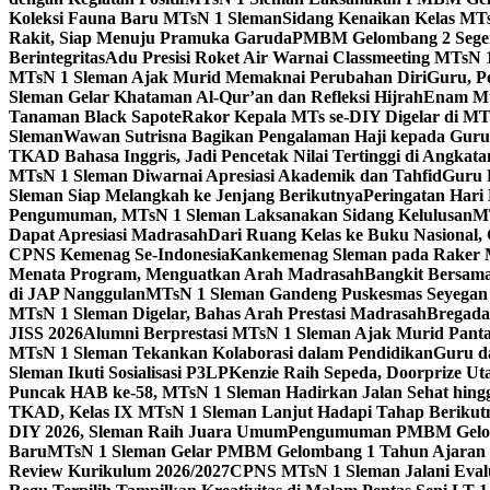
Koleksi Fauna Baru MTsN 1 Sleman
Sidang Kenaikan Kelas MT
Rakit, Siap Menuju Pramuka Garuda
PMBM Gelombang 2 Segera
Berintegritas
Adu Presisi Roket Air Warnai Classmeeting MTsN 
MTsN 1 Sleman Ajak Murid Memaknai Perubahan Diri
Guru, P
Sleman Gelar Khataman Al-Qur’an dan Refleksi Hijrah
Enam Mur
Tanaman Black Sapote
Rakor Kepala MTs se-DIY Digelar di MT
Sleman
Wawan Sutrisna Bagikan Pengalaman Haji kepada Gur
TKAD Bahasa Inggris, Jadi Pencetak Nilai Tertinggi di Angkat
MTsN 1 Sleman Diwarnai Apresiasi Akademik dan Tahfid
Guru 
Sleman Siap Melangkah ke Jenjang Berikutnya
Peringatan Hari
Pengumuman, MTsN 1 Sleman Laksanakan Sidang Kelulusan
MT
Dapat Apresiasi Madrasah
Dari Ruang Kelas ke Buku Nasional
CPNS Kemenag Se-Indonesia
Kankemenag Sleman pada Raker M
Menata Program, Menguatkan Arah Madrasah
Bangkit Bersama
di JAP Nanggulan
MTsN 1 Sleman Gandeng Puskesmas Seyegan 
MTsN 1 Sleman Digelar, Bahas Arah Prestasi Madrasah
Bregada
JISS 2026
Alumni Berprestasi MTsN 1 Sleman Ajak Murid Panta
MTsN 1 Sleman Tekankan Kolaborasi dalam Pendidikan
Guru d
Sleman Ikuti Sosialisasi P3LP
Kenzie Raih Sepeda, Doorprize 
Puncak HAB ke-58, MTsN 1 Sleman Hadirkan Jalan Sehat hing
TKAD, Kelas IX MTsN 1 Sleman Lanjut Hadapi Tahap Berikut
DIY 2026, Sleman Raih Juara Umum
Pengumuman PMBM Gelomb
Baru
MTsN 1 Sleman Gelar PMBM Gelombang 1 Tahun Ajaran 
Review Kurikulum 2026/2027
CPNS MTsN 1 Sleman Jalani Eval