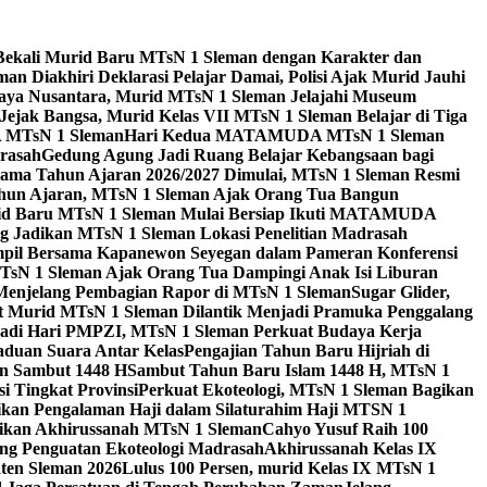
Bekali Murid Baru MTsN 1 Sleman dengan Karakter dan
n Diakhiri Deklarasi Pelajar Damai, Polisi Ajak Murid Jauhi
aya Nusantara, Murid MTsN 1 Sleman Jelajahi Museum
Jejak Bangsa, Murid Kelas VII MTsN 1 Sleman Belajar di Tiga
A MTsN 1 Sleman
Hari Kedua MATAMUDA MTsN 1 Sleman
rasah
Gedung Agung Jadi Ruang Belajar Kebangsaan bagi
tama Tahun Ajaran 2026/2027 Dimulai, MTsN 1 Sleman Resmi
hun Ajaran, MTsN 1 Sleman Ajak Orang Tua Bangun
id Baru MTsN 1 Sleman Mulai Bersiap Ikuti MATAMUDA
Jadikan MTsN 1 Sleman Lokasi Penelitian Madrasah
pil Bersama Kapanewon Seyegan dalam Pameran Konferensi
TsN 1 Sleman Ajak Orang Tua Dampingi Anak Isi Liburan
 Menjelang Pembagian Rapor di MTsN 1 Sleman
Sugar Glider,
 Murid MTsN 1 Sleman Dilantik Menjadi Pramuka Penggalang
adi Hari PMPZI, MTsN 1 Sleman Perkuat Budaya Kerja
aduan Suara Antar Kelas
Pengajian Tahun Baru Hijriah di
n Sambut 1448 H
Sambut Tahun Baru Islam 1448 H, MTsN 1
 Tingkat Provinsi
Perkuat Ekoteologi, MTsN 1 Sleman Bagikan
gikan Pengalaman Haji dalam Silaturahim Haji MTSN 1
ikan Akhirussanah MTsN 1 Sleman
Cahyo Yusuf Raih 100
ng Penguatan Ekoteologi Madrasah
Akhirussanah Kelas IX
ten Sleman 2026
Lulus 100 Persen, murid Kelas IX MTsN 1