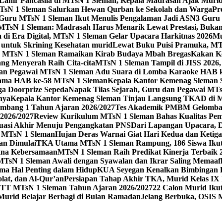
 Lahir Pancasila di MTsN 1 Sleman, Kepala Madrasah Ajak Mur
sN 1 Sleman Salurkan Hewan Qurban ke Sekolah dan Warga
Pr
, Guru MTsN 1 Sleman Ikut Menulis Pengalaman Jadi ASN
3 Guru 
TsN 1 Sleman: Madrasah Harus Menarik Lewat Prestasi, Bukan
 di Era Digital, MTsN 1 Sleman Gelar Upacara Harkitnas 2026
Mu
untuk Skrining Kesehatan murid
Lewat Buku Puisi Pramuka, MTs
 MTsN 1 Sleman Ramaikan Kirab Budaya Mbah Bregas
Kakan K
ng Menyerah Raih Cita-cita
MTsN 1 Sleman Tampil di JISS 2026
an Pegawai MTsN 1 Sleman Adu Suara di Lomba Karaoke HAB 
Utama HAB ke-58 MTsN 1 Sleman
Kepala Kantor Kemenag Sleman 
ga Doorprize Sepeda
Napak Tilas Sejarah, Guru dan Pegawai MT
nya
Kepala Kantor Kemenag Sleman Tinjau Langsung TKAD di 
ang 1 Tahun Ajaran 2026/2027
Tes Akademik PMBM Gelomban
2026/2027
Review Kurikulum MTsN 1 Sleman Bahas Kualitas Pem
uasi Akhir Menuju Pengangkatan PNS
Dari Lapangan Upacara, 
 1 MTsN 1 Sleman
Hujan Deras Warnai Giat Hari Kedua dan Ketig
an Dimulai
TKA Utama MTsN 1 Sleman Rampung, 186 Siswa Ikut
kna Kebersamaan
MTsN 1 Sleman Raih Predikat Kinerja Terbaik
MTsN 1 Sleman Awali dengan Syawalan dan Ikrar Saling Memaaf
ma Hal Penting dalam Hidup
KUA Seyegan Kenalkan Bimbingan R
at, dan Al-Qur’an
Persiapan Tahap Akhir TKA, Murid Kelas IX 
 MTsN 1 Sleman Tahun Ajaran 2026/2027
22 Calon Murid Ikut
 Murid Belajar Berbagi di Bulan Ramadan
Jelang Berbuka, OSIS 