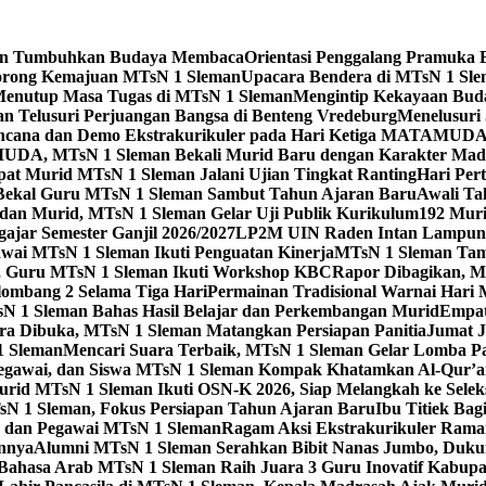
leman Tumbuhkan Budaya Membaca
Orientasi Penggalang Pramuka 
Dorong Kemajuan MTsN 1 Sleman
Upacara Bendera di MTsN 1 Slema
Menutup Masa Tugas di MTsN 1 Sleman
Mengintip Kekayaan Bud
an Telusuri Perjuangan Bangsa di Benteng Vredeburg
Menelusuri 
 Bencana dan Demo Ekstrakurikuler pada Hari Ketiga MATAMUD
DA, MTsN 1 Sleman Bekali Murid Baru dengan Karakter Mad
t Murid MTsN 1 Sleman Jalani Ujian Tingkat Ranting
Hari Per
i Bekal Guru MTsN 1 Sleman Sambut Tahun Ajaran Baru
Awali Ta
 dan Murid, MTsN 1 Sleman Gelar Uji Publik Kurikulum
192 Mur
jar Semester Ganjil 2026/2027
LP2M UIN Raden Intan Lampung 
ai MTsN 1 Sleman Ikuti Penguatan Kinerja
MTsN 1 Sleman Tam
ta, Guru MTsN 1 Sleman Ikuti Workshop KBC
Rapor Dibagikan, M
mbang 2 Selama Tiga Hari
Permainan Tradisional Warnai Hari
sN 1 Sleman Bahas Hasil Belajar dan Perkembangan Murid
Empat
 Dibuka, MTsN 1 Sleman Matangkan Persiapan Panitia
Jumat J
1 Sleman
Mencari Suara Terbaik, MTsN 1 Sleman Gelar Lomba P
egawai, dan Siswa MTsN 1 Sleman Kompak Khatamkan Al-Qur’a
id MTsN 1 Sleman Ikuti OSN-K 2026, Siap Melangkah ke Seleksi
sN 1 Sleman, Fokus Persiapan Tahun Ajaran Baru
Ibu Titiek Ba
u dan Pegawai MTsN 1 Sleman
Ragam Aksi Ekstrakurikuler Rama
annya
Alumni MTsN 1 Sleman Serahkan Bibit Nanas Jumbo, Duku
Bahasa Arab MTsN 1 Sleman Raih Juara 3 Guru Inovatif Kabupa