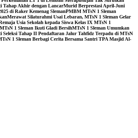
a Perkemahan LT 1 di Lembah Merapi
Hujan Tak Surutkan
i Tahap Akhir dengan Lancar
Murid Berprestasi April-Juni
 2025 di Raker Kemenag Sleman
PMBM MTsN 1 Sleman
kan
Merawat Silaturahmi Usai Lebaran, MTsN 1 Sleman Gelar
emaja Usia Sekolah kepada Siswa Kelas IX MTsN 1
MTsN 1 Sleman Ikuti Gladi Bersih
MTsN 1 Sleman Umumkan
i Seleksi Tahap II Pendaftaran Jalur Tahfidz Terpadu di MTsN
MTsN 1 Sleman Berbagi Cerita Bersama Santri TPA Masjid Al-