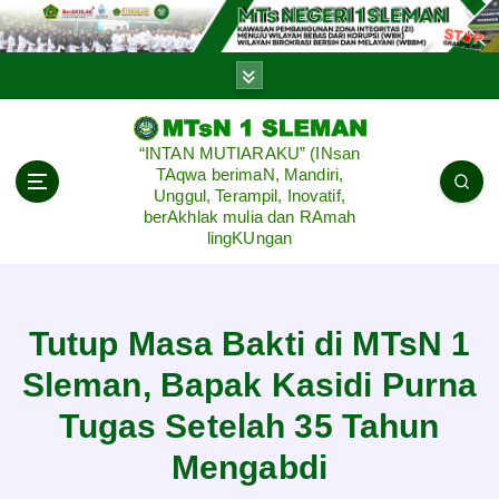
S
k
i
p
t
o
“INTAN MUTIARAKU” (INsan
c
TAqwa berimaN, Mandiri,
o
Unggul, Terampil, Inovatif,
n
berAkhlak mulia dan RAmah
lingKUngan
t
e
n
t
Tutup Masa Bakti di MTsN 1
Sleman, Bapak Kasidi Purna
Tugas Setelah 35 Tahun
Mengabdi