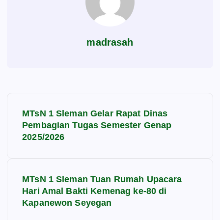
madrasah
N
MTsN 1 Sleman Gelar Rapat Dinas
a
Pembagian Tugas Semester Genap
2025/2026
v
i
MTsN 1 Sleman Tuan Rumah Upacara
Hari Amal Bakti Kemenag ke-80 di
g
Kapanewon Seyegan