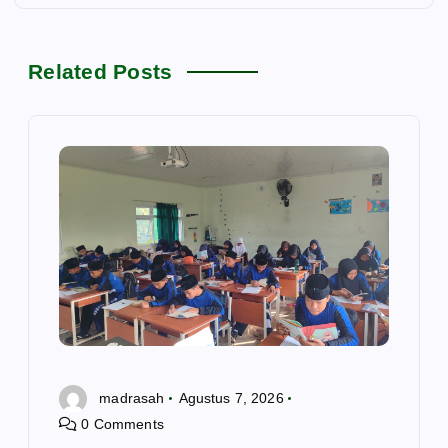
a
s
Related Posts
i
p
o
s
madrasah
Agustus 7, 2026
0 Comments