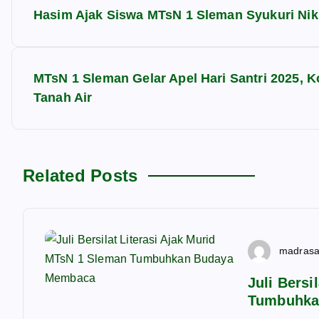
N
Hasim Ajak Siswa MTsN 1 Sleman Syukuri Nik
a
v
MTsN 1 Sleman Gelar Apel Hari Santri 2025,
Tanah Air
i
g
Related Posts
a
s
madras
i
Juli Bersi
Tumbuhka