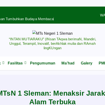
WA
 Sleman Tumbuhkan Budaya Membaca
“INTAN MUTIARAKU” (INsan TAqwa berimaN, Mandiri,
Unggul, Terampil, Inovatif, berAkhlak mulia dan RAmah
lingKUngan
k
Fasilitas
Pengumuman
Ma’had
Galery
PMB
MTsN 1 Sleman: Menaksir Jarak
Alam Terbuka