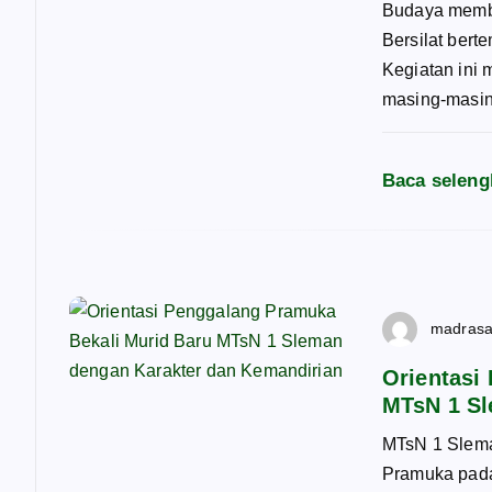
p
Budaya memba
Bersilat bert
o
Kegiatan ini 
masing-masi
s
Baca seleng
madras
Orientasi
MTsN 1 Sl
MTsN 1 Slema
Pramuka pada