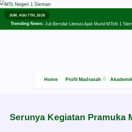
S
k
JUM. AGU 7TH, 2026
i
Trending News:
Juli Bersilat Literasi Ajak Murid MTsN 1
p
t
o
c
o
n
t
Home
Profil Madrasah
Akademi
e
n
t
Serunya Kegiatan Pramuka 