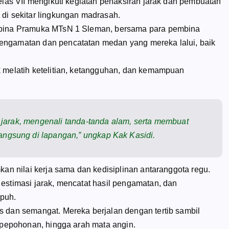
kelas VII mengikuti kegiatan penaksiran jarak dan pembuatan
 di sekitar lingkungan madrasah.
embina Pramuka MTsN 1 Sleman, bersama para pembina
engamatan dan pencatatan medan yang mereka lalui, baik
k melatih ketelitian, ketangguhan, dan kemampuan
.
r jarak, mengenali tanda-tanda alam, serta membuat
angsung di lapangan,” ungkap Kak Kasidi.
kan nilai kerja sama dan kedisiplinan antaranggota regu.
estimasi jarak, mencatat hasil pengamatan, dan
mpuh.
s dan semangat. Mereka berjalan dengan tertib sambil
, pepohonan, hingga arah mata angin.