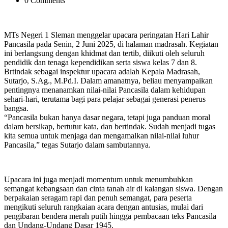
0 Comments
MTs Negeri 1 Sleman menggelar upacara peringatan Hari Lahir
Pancasila pada Senin, 2 Juni 2025, di halaman madrasah. Kegiatan
ini berlangsung dengan khidmat dan tertib, diikuti oleh seluruh
pendidik dan tenaga kependidikan serta siswa kelas 7 dan 8.
Brtindak sebagai inspektur upacara adalah Kepala Madrasah,
Sutarjo, S.Ag., M.Pd.I. Dalam amanatnya, beliau menyampaikan
pentingnya menanamkan nilai-nilai Pancasila dalam kehidupan
sehari-hari, terutama bagi para pelajar sebagai generasi penerus
bangsa.
“Pancasila bukan hanya dasar negara, tetapi juga panduan moral
dalam bersikap, bertutur kata, dan bertindak. Sudah menjadi tugas
kita semua untuk menjaga dan mengamalkan nilai-nilai luhur
Pancasila,” tegas Sutarjo dalam sambutannya.
Upacara ini juga menjadi momentum untuk menumbuhkan
semangat kebangsaan dan cinta tanah air di kalangan siswa. Dengan
berpakaian seragam rapi dan penuh semangat, para peserta
mengikuti seluruh rangkaian acara dengan antusias, mulai dari
pengibaran bendera merah putih hingga pembacaan teks Pancasila
dan Undang-Undang Dasar 1945.