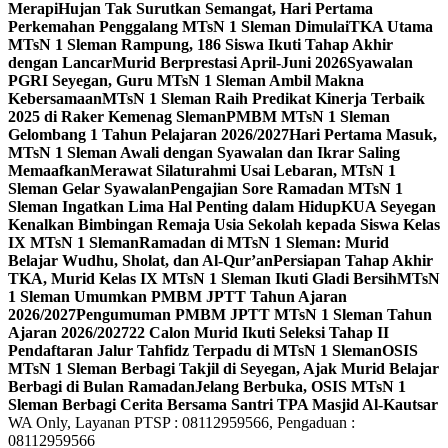
Merapi
Hujan Tak Surutkan Semangat, Hari Pertama
Perkemahan Penggalang MTsN 1 Sleman Dimulai
TKA Utama
MTsN 1 Sleman Rampung, 186 Siswa Ikuti Tahap Akhir
dengan Lancar
Murid Berprestasi April-Juni 2026
Syawalan
PGRI Seyegan, Guru MTsN 1 Sleman Ambil Makna
Kebersamaan
MTsN 1 Sleman Raih Predikat Kinerja Terbaik
2025 di Raker Kemenag Sleman
PMBM MTsN 1 Sleman
Gelombang 1 Tahun Pelajaran 2026/2027
Hari Pertama Masuk,
MTsN 1 Sleman Awali dengan Syawalan dan Ikrar Saling
Memaafkan
Merawat Silaturahmi Usai Lebaran, MTsN 1
Sleman Gelar Syawalan
Pengajian Sore Ramadan MTsN 1
Sleman Ingatkan Lima Hal Penting dalam Hidup
KUA Seyegan
Kenalkan Bimbingan Remaja Usia Sekolah kepada Siswa Kelas
IX MTsN 1 Sleman
Ramadan di MTsN 1 Sleman: Murid
Belajar Wudhu, Sholat, dan Al-Qur’an
Persiapan Tahap Akhir
TKA, Murid Kelas IX MTsN 1 Sleman Ikuti Gladi Bersih
MTsN
1 Sleman Umumkan PMBM JPTT Tahun Ajaran
2026/2027
Pengumuman PMBM JPTT MTsN 1 Sleman Tahun
Ajaran 2026/2027
22 Calon Murid Ikuti Seleksi Tahap II
Pendaftaran Jalur Tahfidz Terpadu di MTsN 1 Sleman
OSIS
MTsN 1 Sleman Berbagi Takjil di Seyegan, Ajak Murid Belajar
Berbagi di Bulan Ramadan
Jelang Berbuka, OSIS MTsN 1
Sleman Berbagi Cerita Bersama Santri TPA Masjid Al-Kautsar
WA Only, Layanan PTSP : 08112959566, Pengaduan :
08112959566