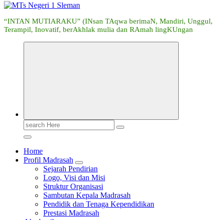
“INTAN MUTIARAKU” (INsan TAqwa berimaN, Mandiri, Unggul,
Terampil, Inovatif, berAkhlak mulia dan RAmah lingKUngan
Search
for:
Home
Profil Madrasah
Sejarah Pendirian
Logo, Visi dan Misi
Struktur Organisasi
Sambutan Kepala Madrasah
Pendidik dan Tenaga Kependidikan
Prestasi Madrasah