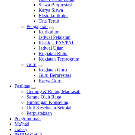
Siswa Berprestasi
Karya Siswa
Ekstrakurikuler
Tata Tertib
Pengajaran
Kurikulum
Jadwal Pelajaran
Kisi-kisi PAS/PAT
Jadwal Ujian
Kegiatan Rutin
Kegiatan Terprogram
Guru
Kegiatan Guru
Guru Berprestasi
Karya Guru
Fasilitas
Gedung & Ruang Madrasah
Sarana Olah Raga
Bimbingan Konseling
Unit Kesehatan Sekolah
Perpustakaan
Pengumuman
Ma’had
Galery
PMBM Gel. 2