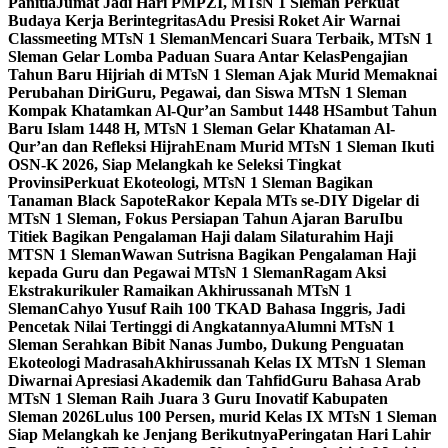
Panitia
Jumat Jadi Hari PMPZI, MTsN 1 Sleman Perkuat
Budaya Kerja Berintegritas
Adu Presisi Roket Air Warnai
Classmeeting MTsN 1 Sleman
Mencari Suara Terbaik, MTsN 1
Sleman Gelar Lomba Paduan Suara Antar Kelas
Pengajian
Tahun Baru Hijriah di MTsN 1 Sleman Ajak Murid Memaknai
Perubahan Diri
Guru, Pegawai, dan Siswa MTsN 1 Sleman
Kompak Khatamkan Al-Qur’an Sambut 1448 H
Sambut Tahun
Baru Islam 1448 H, MTsN 1 Sleman Gelar Khataman Al-
Qur’an dan Refleksi Hijrah
Enam Murid MTsN 1 Sleman Ikuti
OSN-K 2026, Siap Melangkah ke Seleksi Tingkat
Provinsi
Perkuat Ekoteologi, MTsN 1 Sleman Bagikan
Tanaman Black Sapote
Rakor Kepala MTs se-DIY Digelar di
MTsN 1 Sleman, Fokus Persiapan Tahun Ajaran Baru
Ibu
Titiek Bagikan Pengalaman Haji dalam Silaturahim Haji
MTSN 1 Sleman
Wawan Sutrisna Bagikan Pengalaman Haji
kepada Guru dan Pegawai MTsN 1 Sleman
Ragam Aksi
Ekstrakurikuler Ramaikan Akhirussanah MTsN 1
Sleman
Cahyo Yusuf Raih 100 TKAD Bahasa Inggris, Jadi
Pencetak Nilai Tertinggi di Angkatannya
Alumni MTsN 1
Sleman Serahkan Bibit Nanas Jumbo, Dukung Penguatan
Ekoteologi Madrasah
Akhirussanah Kelas IX MTsN 1 Sleman
Diwarnai Apresiasi Akademik dan Tahfid
Guru Bahasa Arab
MTsN 1 Sleman Raih Juara 3 Guru Inovatif Kabupaten
Sleman 2026
Lulus 100 Persen, murid Kelas IX MTsN 1 Sleman
Siap Melangkah ke Jenjang Berikutnya
Peringatan Hari Lahir