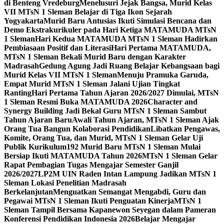
di Benteng Vredeburg
Menelusuri Jejak Bangsa, Murid Kelas
VII MTsN 1 Sleman Belajar di Tiga Ikon Sejarah
Yogyakarta
Murid Baru Antusias Ikuti Simulasi Bencana dan
Demo Ekstrakurikuler pada Hari Ketiga MATAMUDA MTsN
1 Sleman
Hari Kedua MATAMUDA MTsN 1 Sleman Hadirkan
Pembiasaan Positif dan Literasi
Hari Pertama MATAMUDA,
MTsN 1 Sleman Bekali Murid Baru dengan Karakter
Madrasah
Gedung Agung Jadi Ruang Belajar Kebangsaan bagi
Murid Kelas VII MTsN 1 Sleman
Menuju Pramuka Garuda,
Empat Murid MTsN 1 Sleman Jalani Ujian Tingkat
Ranting
Hari Pertama Tahun Ajaran 2026/2027 Dimulai, MTsN
1 Sleman Resmi Buka MATAMUDA 2026
Character and
Synergy Building Jadi Bekal Guru MTsN 1 Sleman Sambut
Tahun Ajaran Baru
Awali Tahun Ajaran, MTsN 1 Sleman Ajak
Orang Tua Bangun Kolaborasi Pendidikan
Libatkan Pengawas,
Komite, Orang Tua, dan Murid, MTsN 1 Sleman Gelar Uji
Publik Kurikulum
192 Murid Baru MTsN 1 Sleman Mulai
Bersiap Ikuti MATAMUDA Tahun 2026
MTsN 1 Sleman Gelar
Rapat Pembagian Tugas Mengajar Semester Ganjil
2026/2027
LP2M UIN Raden Intan Lampung Jadikan MTsN 1
Sleman Lokasi Penelitian Madrasah
Berkelanjutan
Menguatkan Semangat Mengabdi, Guru dan
Pegawai MTsN 1 Sleman Ikuti Penguatan Kinerja
MTsN 1
Sleman Tampil Bersama Kapanewon Seyegan dalam Pameran
Konferensi Pendidikan Indonesia 2026
Belajar Mengajar