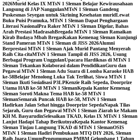
2026
Murid Kelas IX MTsN 1 Sleman Belajar Kewirausahaan
Langsung di JAP Nanggulan
MTsN 1 Sleman Gandeng
Puskesmas Seyegan untuk Skrining Kesehatan murid
Lewat
Buku Puisi Pramuka, MTsN 1 Sleman Dapat Penghargaan
Literasi Nasional
Pra Raker MTsN 1 Sleman Digelar, Bahas
Arah Prestasi Madrasah
Bregada MTsN 1 Sleman Ramaikan
Kirab Budaya Mbah Bregas
Kakan Kemenag Sleman Kunjungi
Stand Pameran MTsN 1 Sleman di JISS 2026
Alumni
Berprestasi MTsN 1 Sleman Ajak Murid Pantang Menyerah
Raih Cita-cita
MTsN 1 Sleman Tampil di JISS 2026, Usung
Berbagai Program Unggulan
Upacara Hardiknas di MTsN 1
Sleman Tekankan Kolaborasi dalam Pendidikan
Guru dan
Pegawai MTsN 1 Sleman Adu Suara di Lomba Karaoke HAB
ke-58
Belajar Menolong Luka Tak Terlihat, Siswa MTsN 1
Sleman Ikuti Sosialisasi P3LP
Kenzie Raih Sepeda, Doorprize
Utama HAB ke-58 MTsN 1 Sleman
Kepala Kantor Kemenag
Sleman Soroti Makna Tema HAB ke-58 MTsN 1
Sleman
Semarak Puncak HAB ke-58, MTsN 1 Sleman
Hadirkan Jalan Sehat hingga Doorprize Sepeda
Napak Tilas
Sejarah, Guru dan Pegawai MTsN 1 Sleman Ziarah ke Makam
KH M. Basyarudin
Selesaikan TKAD, Kelas IX MTsN 1 Sleman
Lanjut Hadapi Tahap Berikutnya
Kepala Kantor Kemenag
Sleman Tinjau Langsung TKAD di MTsN 1 Sleman
OSIS
MTsN 1 Sleman Hadiri Pembukaan MTQ DIY 2026, Sleman
Raih Juara Umum
Pengumuman PMBM Gelombang 1 Tahun