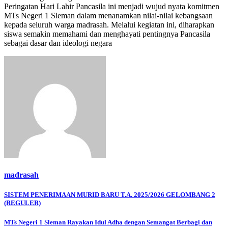
Peringatan Hari Lahir Pancasila ini menjadi wujud nyata komitmen
MTs Negeri 1 Sleman dalam menanamkan nilai-nilai kebangsaan
kepada seluruh warga madrasah. Melalui kegiatan ini, diharapkan
siswa semakin memahami dan menghayati pentingnya Pancasila
sebagai dasar dan ideologi negara
madrasah
Navigasi
SISTEM PENERIMAAN MURID BARU T.A. 2025/2026 GELOMBANG 2
(REGULER)
pos
MTs Negeri 1 Sleman Rayakan Idul Adha dengan Semangat Berbagi dan