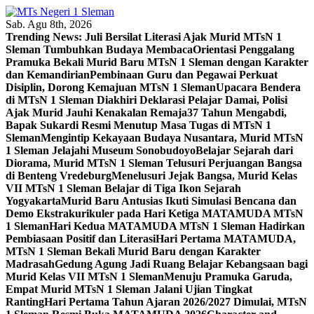
Skip
to
Sab. Agu 8th, 2026
content
Trending News:
Juli Bersilat Literasi Ajak Murid MTsN 1
Sleman Tumbuhkan Budaya Membaca
Orientasi Penggalang
Pramuka Bekali Murid Baru MTsN 1 Sleman dengan Karakter
dan Kemandirian
Pembinaan Guru dan Pegawai Perkuat
Disiplin, Dorong Kemajuan MTsN 1 Sleman
Upacara Bendera
di MTsN 1 Sleman Diakhiri Deklarasi Pelajar Damai, Polisi
Ajak Murid Jauhi Kenakalan Remaja
37 Tahun Mengabdi,
Bapak Sukardi Resmi Menutup Masa Tugas di MTsN 1
Sleman
Mengintip Kekayaan Budaya Nusantara, Murid MTsN
1 Sleman Jelajahi Museum Sonobudoyo
Belajar Sejarah dari
Diorama, Murid MTsN 1 Sleman Telusuri Perjuangan Bangsa
di Benteng Vredeburg
Menelusuri Jejak Bangsa, Murid Kelas
VII MTsN 1 Sleman Belajar di Tiga Ikon Sejarah
Yogyakarta
Murid Baru Antusias Ikuti Simulasi Bencana dan
Demo Ekstrakurikuler pada Hari Ketiga MATAMUDA MTsN
1 Sleman
Hari Kedua MATAMUDA MTsN 1 Sleman Hadirkan
Pembiasaan Positif dan Literasi
Hari Pertama MATAMUDA,
MTsN 1 Sleman Bekali Murid Baru dengan Karakter
Madrasah
Gedung Agung Jadi Ruang Belajar Kebangsaan bagi
Murid Kelas VII MTsN 1 Sleman
Menuju Pramuka Garuda,
Empat Murid MTsN 1 Sleman Jalani Ujian Tingkat
Ranting
Hari Pertama Tahun Ajaran 2026/2027 Dimulai, MTsN