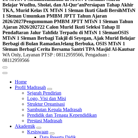
Belajar Wudhu, Sholat, dan Al-Qur’an
Persiapan Tahap Akhir
TKA, Murid Kelas IX MTsN 1 Sleman Ikuti Gladi Bersih
MTsN
1 Sleman Umumkan PMBM JPTT Tahun Ajaran
2026/2027
Pengumuman PMBM JPTT MTsN 1 Sleman Tahun
Ajaran 2026/2027
22 Calon Murid Ikuti Seleksi Tahap II
Pendaftaran Jalur Tahfidz Terpadu di MTsN 1 Sleman
OSIS
MTsN 1 Sleman Berbagi Takjil di Seyegan, Ajak Murid Belajar
Berbagi di Bulan Ramadan
Jelang Berbuka, OSIS MTsN 1
Sleman Berbagi Cerita Bersama Santri TPA Masjid Al-Kautsar
WA Only, Layanan PTSP : 08112959566, Pengaduan :
08112959566
Home
Profil Madrasah
Sejarah Pendirian
Logo, Visi dan Misi
Struktur Organisasi
Sambutan Kepala Madrasah
Pendidik dan Tenaga Kependidikan
Prestasi Madrasah
Akademik
Kesiswaan
Data Peserta Didik