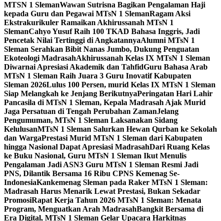
MTSN 1 Sleman
Wawan Sutrisna Bagikan Pengalaman Haji
kepada Guru dan Pegawai MTsN 1 Sleman
Ragam Aksi
Ekstrakurikuler Ramaikan Akhirussanah MTsN 1
Sleman
Cahyo Yusuf Raih 100 TKAD Bahasa Inggris, Jadi
Pencetak Nilai Tertinggi di Angkatannya
Alumni MTsN 1
Sleman Serahkan Bibit Nanas Jumbo, Dukung Penguatan
Ekoteologi Madrasah
Akhirussanah Kelas IX MTsN 1 Sleman
Diwarnai Apresiasi Akademik dan Tahfid
Guru Bahasa Arab
MTsN 1 Sleman Raih Juara 3 Guru Inovatif Kabupaten
Sleman 2026
Lulus 100 Persen, murid Kelas IX MTsN 1 Sleman
Siap Melangkah ke Jenjang Berikutnya
Peringatan Hari Lahir
Pancasila di MTsN 1 Sleman, Kepala Madrasah Ajak Murid
Jaga Persatuan di Tengah Perubahan Zaman
Jelang
Pengumuman, MTsN 1 Sleman Laksanakan Sidang
Kelulusan
MTsN 1 Sleman Salurkan Hewan Qurban ke Sekolah
dan Warga
Prestasi Murid MTsN 1 Sleman dari Kabupaten
hingga Nasional Dapat Apresiasi Madrasah
Dari Ruang Kelas
ke Buku Nasional, Guru MTsN 1 Sleman Ikut Menulis
Pengalaman Jadi ASN
3 Guru MTsN 1 Sleman Resmi Jadi
PNS, Dilantik Bersama 16 Ribu CPNS Kemenag Se-
Indonesia
Kankemenag Sleman pada Raker MTsN 1 Sleman:
Madrasah Harus Menarik Lewat Prestasi, Bukan Sekadar
Promosi
Rapat Kerja Tahun 2026 MTsN 1 Sleman: Menata
Program, Menguatkan Arah Madrasah
Bangkit Bersama di
Era Digital, MTsN 1 Sleman Gelar Upacara Harkitnas