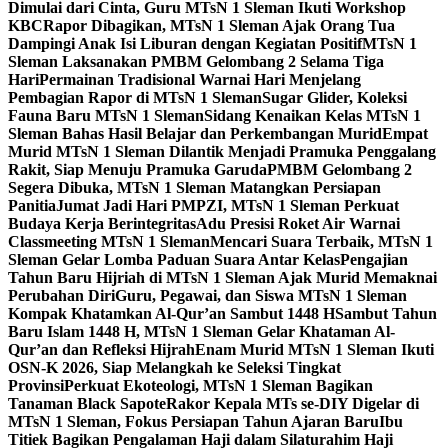
Dimulai dari Cinta, Guru MTsN 1 Sleman Ikuti Workshop
KBC
Rapor Dibagikan, MTsN 1 Sleman Ajak Orang Tua
Dampingi Anak Isi Liburan dengan Kegiatan Positif
MTsN 1
Sleman Laksanakan PMBM Gelombang 2 Selama Tiga
Hari
Permainan Tradisional Warnai Hari Menjelang
Pembagian Rapor di MTsN 1 Sleman
Sugar Glider, Koleksi
Fauna Baru MTsN 1 Sleman
Sidang Kenaikan Kelas MTsN 1
Sleman Bahas Hasil Belajar dan Perkembangan Murid
Empat
Murid MTsN 1 Sleman Dilantik Menjadi Pramuka Penggalang
Rakit, Siap Menuju Pramuka Garuda
PMBM Gelombang 2
Segera Dibuka, MTsN 1 Sleman Matangkan Persiapan
Panitia
Jumat Jadi Hari PMPZI, MTsN 1 Sleman Perkuat
Budaya Kerja Berintegritas
Adu Presisi Roket Air Warnai
Classmeeting MTsN 1 Sleman
Mencari Suara Terbaik, MTsN 1
Sleman Gelar Lomba Paduan Suara Antar Kelas
Pengajian
Tahun Baru Hijriah di MTsN 1 Sleman Ajak Murid Memaknai
Perubahan Diri
Guru, Pegawai, dan Siswa MTsN 1 Sleman
Kompak Khatamkan Al-Qur’an Sambut 1448 H
Sambut Tahun
Baru Islam 1448 H, MTsN 1 Sleman Gelar Khataman Al-
Qur’an dan Refleksi Hijrah
Enam Murid MTsN 1 Sleman Ikuti
OSN-K 2026, Siap Melangkah ke Seleksi Tingkat
Provinsi
Perkuat Ekoteologi, MTsN 1 Sleman Bagikan
Tanaman Black Sapote
Rakor Kepala MTs se-DIY Digelar di
MTsN 1 Sleman, Fokus Persiapan Tahun Ajaran Baru
Ibu
Titiek Bagikan Pengalaman Haji dalam Silaturahim Haji