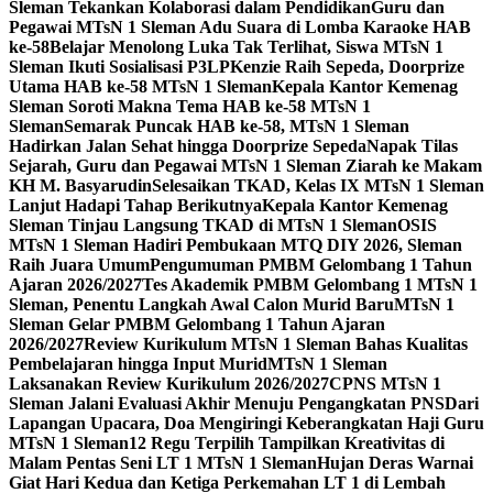
Sleman Tekankan Kolaborasi dalam Pendidikan
Guru dan
Pegawai MTsN 1 Sleman Adu Suara di Lomba Karaoke HAB
ke-58
Belajar Menolong Luka Tak Terlihat, Siswa MTsN 1
Sleman Ikuti Sosialisasi P3LP
Kenzie Raih Sepeda, Doorprize
Utama HAB ke-58 MTsN 1 Sleman
Kepala Kantor Kemenag
Sleman Soroti Makna Tema HAB ke-58 MTsN 1
Sleman
Semarak Puncak HAB ke-58, MTsN 1 Sleman
Hadirkan Jalan Sehat hingga Doorprize Sepeda
Napak Tilas
Sejarah, Guru dan Pegawai MTsN 1 Sleman Ziarah ke Makam
KH M. Basyarudin
Selesaikan TKAD, Kelas IX MTsN 1 Sleman
Lanjut Hadapi Tahap Berikutnya
Kepala Kantor Kemenag
Sleman Tinjau Langsung TKAD di MTsN 1 Sleman
OSIS
MTsN 1 Sleman Hadiri Pembukaan MTQ DIY 2026, Sleman
Raih Juara Umum
Pengumuman PMBM Gelombang 1 Tahun
Ajaran 2026/2027
Tes Akademik PMBM Gelombang 1 MTsN 1
Sleman, Penentu Langkah Awal Calon Murid Baru
MTsN 1
Sleman Gelar PMBM Gelombang 1 Tahun Ajaran
2026/2027
Review Kurikulum MTsN 1 Sleman Bahas Kualitas
Pembelajaran hingga Input Murid
MTsN 1 Sleman
Laksanakan Review Kurikulum 2026/2027
CPNS MTsN 1
Sleman Jalani Evaluasi Akhir Menuju Pengangkatan PNS
Dari
Lapangan Upacara, Doa Mengiringi Keberangkatan Haji Guru
MTsN 1 Sleman
12 Regu Terpilih Tampilkan Kreativitas di
Malam Pentas Seni LT 1 MTsN 1 Sleman
Hujan Deras Warnai
Giat Hari Kedua dan Ketiga Perkemahan LT 1 di Lembah