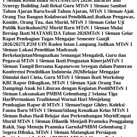
1 Sleman Resmi Buka MATAMUDA 2026
Character and
Synergy Building Jadi Bekal Guru MTsN 1 Sleman Sambut
Tahun Ajaran Baru
Awali Tahun Ajaran, MTsN 1 Sleman Ajak
Orang Tua Bangun Kolaborasi Pendidikan
Libatkan Pengawas,
Komite, Orang Tua, dan Murid, MTsN 1 Sleman Gelar Uji
Publik Kurikulum
192 Murid Baru MTsN 1 Sleman Mulai
Bersiap Ikuti MATAMUDA Tahun 2026
MTsN 1 Sleman Gelar
Rapat Pembagian Tugas Mengajar Semester Ganjil
2026/2027
LP2M UIN Raden Intan Lampung Jadikan MTsN 1
Sleman Lokasi Penelitian Madrasah
Berkelanjutan
Menguatkan Semangat Mengabdi, Guru dan
Pegawai MTsN 1 Sleman Ikuti Penguatan Kinerja
MTsN 1
Sleman Tampil Bersama Kapanewon Seyegan dalam Pameran
Konferensi Pendidikan Indonesia 2026
Belajar Mengajar
Dimulai dari Cinta, Guru MTsN 1 Sleman Ikuti Workshop
KBC
Rapor Dibagikan, MTsN 1 Sleman Ajak Orang Tua
Dampingi Anak Isi Liburan dengan Kegiatan Positif
MTsN 1
Sleman Laksanakan PMBM Gelombang 2 Selama Tiga
Hari
Permainan Tradisional Warnai Hari Menjelang
Pembagian Rapor di MTsN 1 Sleman
Sugar Glider, Koleksi
Fauna Baru MTsN 1 Sleman
Sidang Kenaikan Kelas MTsN 1
Sleman Bahas Hasil Belajar dan Perkembangan Murid
Empat
Murid MTsN 1 Sleman Dilantik Menjadi Pramuka Penggalang
Rakit, Siap Menuju Pramuka Garuda
PMBM Gelombang 2
Segera Dibuka, MTsN 1 Sleman Matangkan Persiapan