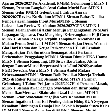
Ajaran 2026/2027
Tes Akademik PMBM Gelombang 1 MTsN 1
Sleman, Penentu Langkah Awal Calon Murid Baru
MTsN 1
Sleman Gelar PMBM Gelombang 1 Tahun Ajaran
2026/2027
Review Kurikulum MTsN 1 Sleman Bahas Kualitas
Pembelajaran hingga Input Murid
MTsN 1 Sleman
Laksanakan Review Kurikulum 2026/2027
CPNS MTsN 1
Sleman Jalani Evaluasi Akhir Menuju Pengangkatan PNS
Dari
Lapangan Upacara, Doa Mengiringi Keberangkatan Haji Guru
MTsN 1 Sleman
12 Regu Terpilih Tampilkan Kreativitas di
Malam Pentas Seni LT 1 MTsN 1 Sleman
Hujan Deras Warnai
Giat Hari Kedua dan Ketiga Perkemahan LT 1 di Lembah
Merapi
Hujan Tak Surutkan Semangat, Hari Pertama
Perkemahan Penggalang MTsN 1 Sleman Dimulai
TKA Utama
MTsN 1 Sleman Rampung, 186 Siswa Ikuti Tahap Akhir
dengan Lancar
Murid Berprestasi April-Juni 2026
Syawalan
PGRI Seyegan, Guru MTsN 1 Sleman Ambil Makna
Kebersamaan
MTsN 1 Sleman Raih Predikat Kinerja Terbaik
2025 di Raker Kemenag Sleman
PMBM MTsN 1 Sleman
Gelombang 1 Tahun Pelajaran 2026/2027
Hari Pertama Masuk,
MTsN 1 Sleman Awali dengan Syawalan dan Ikrar Saling
Memaafkan
Merawat Silaturahmi Usai Lebaran, MTsN 1
Sleman Gelar Syawalan
Pengajian Sore Ramadan MTsN 1
Sleman Ingatkan Lima Hal Penting dalam Hidup
KUA Seyegan
Kenalkan Bimbingan Remaja Usia Sekolah kepada Siswa Kelas
IX MTsN 1 Sleman
Ramadan di MTsN 1 Sleman: Murid