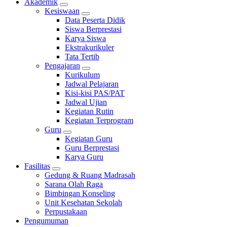
Akademik
Kesiswaan
Data Peserta Didik
Siswa Berprestasi
Karya Siswa
Ekstrakurikuler
Tata Tertib
Pengajaran
Kurikulum
Jadwal Pelajaran
Kisi-kisi PAS/PAT
Jadwal Ujian
Kegiatan Rutin
Kegiatan Terprogram
Guru
Kegiatan Guru
Guru Berprestasi
Karya Guru
Fasilitas
Gedung & Ruang Madrasah
Sarana Olah Raga
Bimbingan Konseling
Unit Kesehatan Sekolah
Perpustakaan
Pengumuman