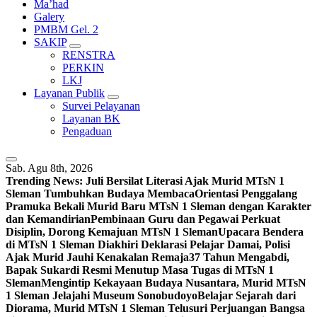
Ma’had
Galery
PMBM Gel. 2
SAKIP
RENSTRA
PERKIN
LKJ
Layanan Publik
Survei Pelayanan
Layanan BK
Pengaduan
Sab. Agu 8th, 2026
Trending News:
Juli Bersilat Literasi Ajak Murid MTsN 1
Sleman Tumbuhkan Budaya Membaca
Orientasi Penggalang
Pramuka Bekali Murid Baru MTsN 1 Sleman dengan Karakter
dan Kemandirian
Pembinaan Guru dan Pegawai Perkuat
Disiplin, Dorong Kemajuan MTsN 1 Sleman
Upacara Bendera
di MTsN 1 Sleman Diakhiri Deklarasi Pelajar Damai, Polisi
Ajak Murid Jauhi Kenakalan Remaja
37 Tahun Mengabdi,
Bapak Sukardi Resmi Menutup Masa Tugas di MTsN 1
Sleman
Mengintip Kekayaan Budaya Nusantara, Murid MTsN
1 Sleman Jelajahi Museum Sonobudoyo
Belajar Sejarah dari
Diorama, Murid MTsN 1 Sleman Telusuri Perjuangan Bangsa