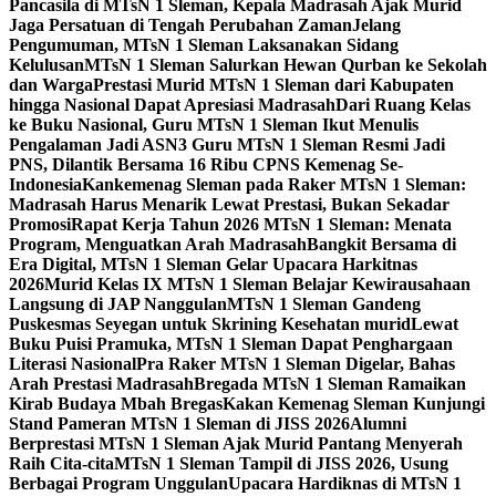
Pancasila di MTsN 1 Sleman, Kepala Madrasah Ajak Murid
Jaga Persatuan di Tengah Perubahan Zaman
Jelang
Pengumuman, MTsN 1 Sleman Laksanakan Sidang
Kelulusan
MTsN 1 Sleman Salurkan Hewan Qurban ke Sekolah
dan Warga
Prestasi Murid MTsN 1 Sleman dari Kabupaten
hingga Nasional Dapat Apresiasi Madrasah
Dari Ruang Kelas
ke Buku Nasional, Guru MTsN 1 Sleman Ikut Menulis
Pengalaman Jadi ASN
3 Guru MTsN 1 Sleman Resmi Jadi
PNS, Dilantik Bersama 16 Ribu CPNS Kemenag Se-
Indonesia
Kankemenag Sleman pada Raker MTsN 1 Sleman:
Madrasah Harus Menarik Lewat Prestasi, Bukan Sekadar
Promosi
Rapat Kerja Tahun 2026 MTsN 1 Sleman: Menata
Program, Menguatkan Arah Madrasah
Bangkit Bersama di
Era Digital, MTsN 1 Sleman Gelar Upacara Harkitnas
2026
Murid Kelas IX MTsN 1 Sleman Belajar Kewirausahaan
Langsung di JAP Nanggulan
MTsN 1 Sleman Gandeng
Puskesmas Seyegan untuk Skrining Kesehatan murid
Lewat
Buku Puisi Pramuka, MTsN 1 Sleman Dapat Penghargaan
Literasi Nasional
Pra Raker MTsN 1 Sleman Digelar, Bahas
Arah Prestasi Madrasah
Bregada MTsN 1 Sleman Ramaikan
Kirab Budaya Mbah Bregas
Kakan Kemenag Sleman Kunjungi
Stand Pameran MTsN 1 Sleman di JISS 2026
Alumni
Berprestasi MTsN 1 Sleman Ajak Murid Pantang Menyerah
Raih Cita-cita
MTsN 1 Sleman Tampil di JISS 2026, Usung
Berbagai Program Unggulan
Upacara Hardiknas di MTsN 1