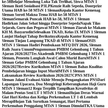
ke-58
Belajar Menolong Luka Tak Terlihat, Siswa MTsN 1
Sleman Ikuti Sosialisasi P3LP
Kenzie Raih Sepeda, Doorprize
Utama HAB ke-58 MTsN 1 Sleman
Kepala Kantor Kemenag
Sleman Soroti Makna Tema HAB ke-58 MTsN 1
Sleman
Semarak Puncak HAB ke-58, MTsN 1 Sleman
Hadirkan Jalan Sehat hingga Doorprize Sepeda
Napak Tilas
Sejarah, Guru dan Pegawai MTsN 1 Sleman Ziarah ke Makam
KH M. Basyarudin
Selesaikan TKAD, Kelas IX MTsN 1 Sleman
Lanjut Hadapi Tahap Berikutnya
Kepala Kantor Kemenag
Sleman Tinjau Langsung TKAD di MTsN 1 Sleman
OSIS
MTsN 1 Sleman Hadiri Pembukaan MTQ DIY 2026, Sleman
Raih Juara Umum
Pengumuman PMBM Gelombang 1 Tahun
Ajaran 2026/2027
Tes Akademik PMBM Gelombang 1 MTsN 1
Sleman, Penentu Langkah Awal Calon Murid Baru
MTsN 1
Sleman Gelar PMBM Gelombang 1 Tahun Ajaran
2026/2027
Review Kurikulum MTsN 1 Sleman Bahas Kualitas
Pembelajaran hingga Input Murid
MTsN 1 Sleman
Laksanakan Review Kurikulum 2026/2027
CPNS MTsN 1
Sleman Jalani Evaluasi Akhir Menuju Pengangkatan PNS
Dari
Lapangan Upacara, Doa Mengiringi Keberangkatan Haji Guru
MTsN 1 Sleman
12 Regu Terpilih Tampilkan Kreativitas di
Malam Pentas Seni LT 1 MTsN 1 Sleman
Hujan Deras Warnai
Giat Hari Kedua dan Ketiga Perkemahan LT 1 di Lembah
Merapi
Hujan Tak Surutkan Semangat, Hari Pertama
Perkemahan Penggalang MTsN 1 Sleman Dimulai
TKA Utama