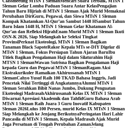
Classmeeting MTsN 1 Sleman
Mencari Suara Terbaik, MTsN 1
Sleman Gelar Lomba Paduan Suara Antar Kelas
Pengajian
Tahun Baru Hijriah di MTsN 1 Sleman Ajak Murid Memaknai
Perubahan Diri
Guru, Pegawai, dan Siswa MTsN 1 Sleman
Kompak Khatamkan Al-Qur’an Sambut 1448 H
Sambut Tahun
Baru Islam 1448 H, MTsN 1 Sleman Gelar Khataman Al-
Qur’an dan Refleksi Hijrah
Enam Murid MTsN 1 Sleman Ikuti
OSN-K 2026, Siap Melangkah ke Seleksi Tingkat
Provinsi
Perkuat Ekoteologi, MTsN 1 Sleman Bagikan
Tanaman Black Sapote
Rakor Kepala MTs se-DIY Digelar di
MTsN 1 Sleman, Fokus Persiapan Tahun Ajaran Baru
Ibu
Titiek Bagikan Pengalaman Haji dalam Silaturahim Haji
MTSN 1 Sleman
Wawan Sutrisna Bagikan Pengalaman Haji
kepada Guru dan Pegawai MTsN 1 Sleman
Ragam Aksi
Ekstrakurikuler Ramaikan Akhirussanah MTsN 1
Sleman
Cahyo Yusuf Raih 100 TKAD Bahasa Inggris, Jadi
Pencetak Nilai Tertinggi di Angkatannya
Alumni MTsN 1
Sleman Serahkan Bibit Nanas Jumbo, Dukung Penguatan
Ekoteologi Madrasah
Akhirussanah Kelas IX MTsN 1 Sleman
Diwarnai Apresiasi Akademik dan Tahfid
Guru Bahasa Arab
MTsN 1 Sleman Raih Juara 3 Guru Inovatif Kabupaten
Sleman 2026
Lulus 100 Persen, murid Kelas IX MTsN 1 Sleman
Siap Melangkah ke Jenjang Berikutnya
Peringatan Hari Lahir
Pancasila di MTsN 1 Sleman, Kepala Madrasah Ajak Murid
Jaga Persatuan di Tengah Perubahan Zaman
Jelang