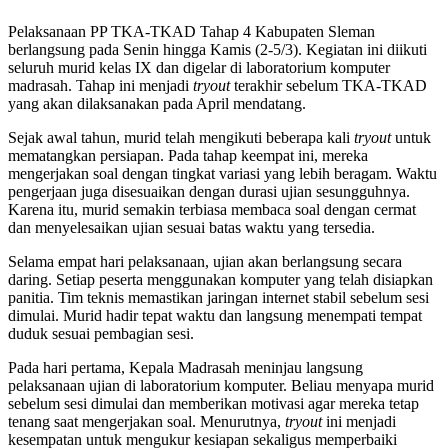
Pelaksanaan PP TKA-TKAD Tahap 4 Kabupaten Sleman
berlangsung pada Senin hingga Kamis (2-5/3). Kegiatan ini diikuti
seluruh murid kelas IX dan digelar di laboratorium komputer
madrasah. Tahap ini menjadi
tryout
terakhir sebelum TKA-TKAD
yang akan dilaksanakan pada April mendatang.
Sejak awal tahun, murid telah mengikuti beberapa kali
tryout
untuk
mematangkan persiapan. Pada tahap keempat ini, mereka
mengerjakan soal dengan tingkat variasi yang lebih beragam. Waktu
pengerjaan juga disesuaikan dengan durasi ujian sesungguhnya.
Karena itu, murid semakin terbiasa membaca soal dengan cermat
dan menyelesaikan ujian sesuai batas waktu yang tersedia.
Selama empat hari pelaksanaan, ujian akan berlangsung secara
daring. Setiap peserta menggunakan komputer yang telah disiapkan
panitia. Tim teknis memastikan jaringan internet stabil sebelum sesi
dimulai. Murid hadir tepat waktu dan langsung menempati tempat
duduk sesuai pembagian sesi.
Pada hari pertama, Kepala Madrasah meninjau langsung
pelaksanaan ujian di laboratorium komputer. Beliau menyapa murid
sebelum sesi dimulai dan memberikan motivasi agar mereka tetap
tenang saat mengerjakan soal. Menurutnya,
tryout
ini menjadi
kesempatan untuk mengukur kesiapan sekaligus memperbaiki