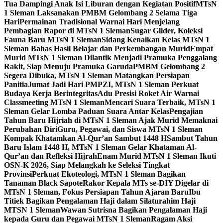
Tua Dampingi Anak Isi Liburan dengan Kegiatan Positif
MTsN
1 Sleman Laksanakan PMBM Gelombang 2 Selama Tiga
Hari
Permainan Tradisional Warnai Hari Menjelang
Pembagian Rapor di MTsN 1 Sleman
Sugar Glider, Koleksi
Fauna Baru MTsN 1 Sleman
Sidang Kenaikan Kelas MTsN 1
Sleman Bahas Hasil Belajar dan Perkembangan Murid
Empat
Murid MTsN 1 Sleman Dilantik Menjadi Pramuka Penggalang
Rakit, Siap Menuju Pramuka Garuda
PMBM Gelombang 2
Segera Dibuka, MTsN 1 Sleman Matangkan Persiapan
Panitia
Jumat Jadi Hari PMPZI, MTsN 1 Sleman Perkuat
Budaya Kerja Berintegritas
Adu Presisi Roket Air Warnai
Classmeeting MTsN 1 Sleman
Mencari Suara Terbaik, MTsN 1
Sleman Gelar Lomba Paduan Suara Antar Kelas
Pengajian
Tahun Baru Hijriah di MTsN 1 Sleman Ajak Murid Memaknai
Perubahan Diri
Guru, Pegawai, dan Siswa MTsN 1 Sleman
Kompak Khatamkan Al-Qur’an Sambut 1448 H
Sambut Tahun
Baru Islam 1448 H, MTsN 1 Sleman Gelar Khataman Al-
Qur’an dan Refleksi Hijrah
Enam Murid MTsN 1 Sleman Ikuti
OSN-K 2026, Siap Melangkah ke Seleksi Tingkat
Provinsi
Perkuat Ekoteologi, MTsN 1 Sleman Bagikan
Tanaman Black Sapote
Rakor Kepala MTs se-DIY Digelar di
MTsN 1 Sleman, Fokus Persiapan Tahun Ajaran Baru
Ibu
Titiek Bagikan Pengalaman Haji dalam Silaturahim Haji
MTSN 1 Sleman
Wawan Sutrisna Bagikan Pengalaman Haji
kepada Guru dan Pegawai MTsN 1 Sleman
Ragam Aksi