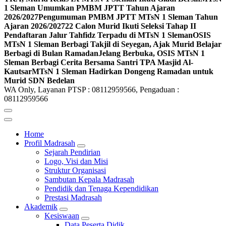
1 Sleman Umumkan PMBM JPTT Tahun Ajaran
2026/2027
Pengumuman PMBM JPTT MTsN 1 Sleman Tahun
Ajaran 2026/2027
22 Calon Murid Ikuti Seleksi Tahap II
Pendaftaran Jalur Tahfidz Terpadu di MTsN 1 Sleman
OSIS
MTsN 1 Sleman Berbagi Takjil di Seyegan, Ajak Murid Belajar
Berbagi di Bulan Ramadan
Jelang Berbuka, OSIS MTsN 1
Sleman Berbagi Cerita Bersama Santri TPA Masjid Al-
Kautsar
MTsN 1 Sleman Hadirkan Dongeng Ramadan untuk
Murid SDN Bedelan
WA Only, Layanan PTSP : 08112959566, Pengaduan :
08112959566
Home
Profil Madrasah
Sejarah Pendirian
Logo, Visi dan Misi
Struktur Organisasi
Sambutan Kepala Madrasah
Pendidik dan Tenaga Kependidikan
Prestasi Madrasah
Akademik
Kesiswaan
Data Peserta Didik