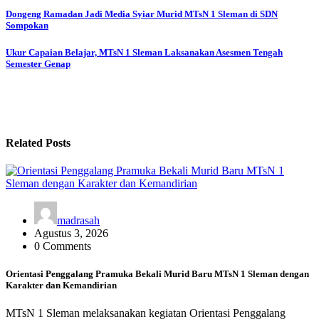
Navigasi
Dongeng Ramadan Jadi Media Syiar Murid MTsN 1 Sleman di SDN
Sompokan
pos
Ukur Capaian Belajar, MTsN 1 Sleman Laksanakan Asesmen Tengah
Semester Genap
Related Posts
madrasah
Agustus 3, 2026
0 Comments
Orientasi Penggalang Pramuka Bekali Murid Baru MTsN 1 Sleman dengan
Karakter dan Kemandirian
MTsN 1 Sleman melaksanakan kegiatan Orientasi Penggalang