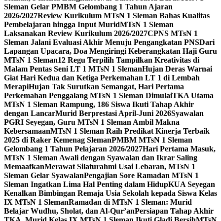
Sleman Gelar PMBM Gelombang 1 Tahun Ajaran
2026/2027
Review Kurikulum MTsN 1 Sleman Bahas Kualitas
Pembelajaran hingga Input Murid
MTsN 1 Sleman
Laksanakan Review Kurikulum 2026/2027
CPNS MTsN 1
Sleman Jalani Evaluasi Akhir Menuju Pengangkatan PNS
Dari
Lapangan Upacara, Doa Mengiringi Keberangkatan Haji Guru
MTsN 1 Sleman
12 Regu Terpilih Tampilkan Kreativitas di
Malam Pentas Seni LT 1 MTsN 1 Sleman
Hujan Deras Warnai
Giat Hari Kedua dan Ketiga Perkemahan LT 1 di Lembah
Merapi
Hujan Tak Surutkan Semangat, Hari Pertama
Perkemahan Penggalang MTsN 1 Sleman Dimulai
TKA Utama
MTsN 1 Sleman Rampung, 186 Siswa Ikuti Tahap Akhir
dengan Lancar
Murid Berprestasi April-Juni 2026
Syawalan
PGRI Seyegan, Guru MTsN 1 Sleman Ambil Makna
Kebersamaan
MTsN 1 Sleman Raih Predikat Kinerja Terbaik
2025 di Raker Kemenag Sleman
PMBM MTsN 1 Sleman
Gelombang 1 Tahun Pelajaran 2026/2027
Hari Pertama Masuk,
MTsN 1 Sleman Awali dengan Syawalan dan Ikrar Saling
Memaafkan
Merawat Silaturahmi Usai Lebaran, MTsN 1
Sleman Gelar Syawalan
Pengajian Sore Ramadan MTsN 1
Sleman Ingatkan Lima Hal Penting dalam Hidup
KUA Seyegan
Kenalkan Bimbingan Remaja Usia Sekolah kepada Siswa Kelas
IX MTsN 1 Sleman
Ramadan di MTsN 1 Sleman: Murid
Belajar Wudhu, Sholat, dan Al-Qur’an
Persiapan Tahap Akhir
TKA, Murid Kelas IX MTsN 1 Sleman Ikuti Gladi Bersih
MTsN