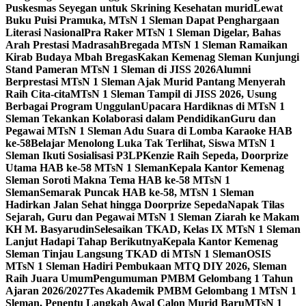
Puskesmas Seyegan untuk Skrining Kesehatan murid
Lewat
Buku Puisi Pramuka, MTsN 1 Sleman Dapat Penghargaan
Literasi Nasional
Pra Raker MTsN 1 Sleman Digelar, Bahas
Arah Prestasi Madrasah
Bregada MTsN 1 Sleman Ramaikan
Kirab Budaya Mbah Bregas
Kakan Kemenag Sleman Kunjungi
Stand Pameran MTsN 1 Sleman di JISS 2026
Alumni
Berprestasi MTsN 1 Sleman Ajak Murid Pantang Menyerah
Raih Cita-cita
MTsN 1 Sleman Tampil di JISS 2026, Usung
Berbagai Program Unggulan
Upacara Hardiknas di MTsN 1
Sleman Tekankan Kolaborasi dalam Pendidikan
Guru dan
Pegawai MTsN 1 Sleman Adu Suara di Lomba Karaoke HAB
ke-58
Belajar Menolong Luka Tak Terlihat, Siswa MTsN 1
Sleman Ikuti Sosialisasi P3LP
Kenzie Raih Sepeda, Doorprize
Utama HAB ke-58 MTsN 1 Sleman
Kepala Kantor Kemenag
Sleman Soroti Makna Tema HAB ke-58 MTsN 1
Sleman
Semarak Puncak HAB ke-58, MTsN 1 Sleman
Hadirkan Jalan Sehat hingga Doorprize Sepeda
Napak Tilas
Sejarah, Guru dan Pegawai MTsN 1 Sleman Ziarah ke Makam
KH M. Basyarudin
Selesaikan TKAD, Kelas IX MTsN 1 Sleman
Lanjut Hadapi Tahap Berikutnya
Kepala Kantor Kemenag
Sleman Tinjau Langsung TKAD di MTsN 1 Sleman
OSIS
MTsN 1 Sleman Hadiri Pembukaan MTQ DIY 2026, Sleman
Raih Juara Umum
Pengumuman PMBM Gelombang 1 Tahun
Ajaran 2026/2027
Tes Akademik PMBM Gelombang 1 MTsN 1
Sleman, Penentu Langkah Awal Calon Murid Baru
MTsN 1