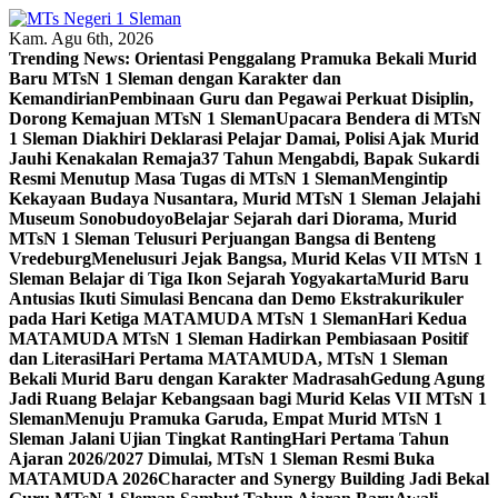
Skip
to
Kam. Agu 6th, 2026
content
Trending News:
Orientasi Penggalang Pramuka Bekali Murid
Baru MTsN 1 Sleman dengan Karakter dan
Kemandirian
Pembinaan Guru dan Pegawai Perkuat Disiplin,
Dorong Kemajuan MTsN 1 Sleman
Upacara Bendera di MTsN
1 Sleman Diakhiri Deklarasi Pelajar Damai, Polisi Ajak Murid
Jauhi Kenakalan Remaja
37 Tahun Mengabdi, Bapak Sukardi
Resmi Menutup Masa Tugas di MTsN 1 Sleman
Mengintip
Kekayaan Budaya Nusantara, Murid MTsN 1 Sleman Jelajahi
Museum Sonobudoyo
Belajar Sejarah dari Diorama, Murid
MTsN 1 Sleman Telusuri Perjuangan Bangsa di Benteng
Vredeburg
Menelusuri Jejak Bangsa, Murid Kelas VII MTsN 1
Sleman Belajar di Tiga Ikon Sejarah Yogyakarta
Murid Baru
Antusias Ikuti Simulasi Bencana dan Demo Ekstrakurikuler
pada Hari Ketiga MATAMUDA MTsN 1 Sleman
Hari Kedua
MATAMUDA MTsN 1 Sleman Hadirkan Pembiasaan Positif
dan Literasi
Hari Pertama MATAMUDA, MTsN 1 Sleman
Bekali Murid Baru dengan Karakter Madrasah
Gedung Agung
Jadi Ruang Belajar Kebangsaan bagi Murid Kelas VII MTsN 1
Sleman
Menuju Pramuka Garuda, Empat Murid MTsN 1
Sleman Jalani Ujian Tingkat Ranting
Hari Pertama Tahun
Ajaran 2026/2027 Dimulai, MTsN 1 Sleman Resmi Buka
MATAMUDA 2026
Character and Synergy Building Jadi Bekal