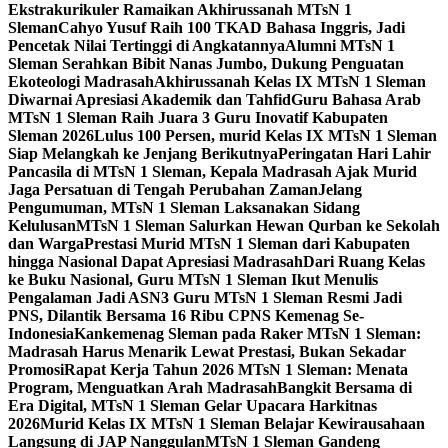
Ekstrakurikuler Ramaikan Akhirussanah MTsN 1
Sleman
Cahyo Yusuf Raih 100 TKAD Bahasa Inggris, Jadi
Pencetak Nilai Tertinggi di Angkatannya
Alumni MTsN 1
Sleman Serahkan Bibit Nanas Jumbo, Dukung Penguatan
Ekoteologi Madrasah
Akhirussanah Kelas IX MTsN 1 Sleman
Diwarnai Apresiasi Akademik dan Tahfid
Guru Bahasa Arab
MTsN 1 Sleman Raih Juara 3 Guru Inovatif Kabupaten
Sleman 2026
Lulus 100 Persen, murid Kelas IX MTsN 1 Sleman
Siap Melangkah ke Jenjang Berikutnya
Peringatan Hari Lahir
Pancasila di MTsN 1 Sleman, Kepala Madrasah Ajak Murid
Jaga Persatuan di Tengah Perubahan Zaman
Jelang
Pengumuman, MTsN 1 Sleman Laksanakan Sidang
Kelulusan
MTsN 1 Sleman Salurkan Hewan Qurban ke Sekolah
dan Warga
Prestasi Murid MTsN 1 Sleman dari Kabupaten
hingga Nasional Dapat Apresiasi Madrasah
Dari Ruang Kelas
ke Buku Nasional, Guru MTsN 1 Sleman Ikut Menulis
Pengalaman Jadi ASN
3 Guru MTsN 1 Sleman Resmi Jadi
PNS, Dilantik Bersama 16 Ribu CPNS Kemenag Se-
Indonesia
Kankemenag Sleman pada Raker MTsN 1 Sleman:
Madrasah Harus Menarik Lewat Prestasi, Bukan Sekadar
Promosi
Rapat Kerja Tahun 2026 MTsN 1 Sleman: Menata
Program, Menguatkan Arah Madrasah
Bangkit Bersama di
Era Digital, MTsN 1 Sleman Gelar Upacara Harkitnas
2026
Murid Kelas IX MTsN 1 Sleman Belajar Kewirausahaan
Langsung di JAP Nanggulan
MTsN 1 Sleman Gandeng