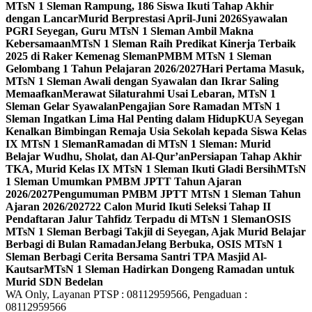
MTsN 1 Sleman Rampung, 186 Siswa Ikuti Tahap Akhir
dengan Lancar
Murid Berprestasi April-Juni 2026
Syawalan
PGRI Seyegan, Guru MTsN 1 Sleman Ambil Makna
Kebersamaan
MTsN 1 Sleman Raih Predikat Kinerja Terbaik
2025 di Raker Kemenag Sleman
PMBM MTsN 1 Sleman
Gelombang 1 Tahun Pelajaran 2026/2027
Hari Pertama Masuk,
MTsN 1 Sleman Awali dengan Syawalan dan Ikrar Saling
Memaafkan
Merawat Silaturahmi Usai Lebaran, MTsN 1
Sleman Gelar Syawalan
Pengajian Sore Ramadan MTsN 1
Sleman Ingatkan Lima Hal Penting dalam Hidup
KUA Seyegan
Kenalkan Bimbingan Remaja Usia Sekolah kepada Siswa Kelas
IX MTsN 1 Sleman
Ramadan di MTsN 1 Sleman: Murid
Belajar Wudhu, Sholat, dan Al-Qur’an
Persiapan Tahap Akhir
TKA, Murid Kelas IX MTsN 1 Sleman Ikuti Gladi Bersih
MTsN
1 Sleman Umumkan PMBM JPTT Tahun Ajaran
2026/2027
Pengumuman PMBM JPTT MTsN 1 Sleman Tahun
Ajaran 2026/2027
22 Calon Murid Ikuti Seleksi Tahap II
Pendaftaran Jalur Tahfidz Terpadu di MTsN 1 Sleman
OSIS
MTsN 1 Sleman Berbagi Takjil di Seyegan, Ajak Murid Belajar
Berbagi di Bulan Ramadan
Jelang Berbuka, OSIS MTsN 1
Sleman Berbagi Cerita Bersama Santri TPA Masjid Al-
Kautsar
MTsN 1 Sleman Hadirkan Dongeng Ramadan untuk
Murid SDN Bedelan
WA Only, Layanan PTSP : 08112959566, Pengaduan :
08112959566