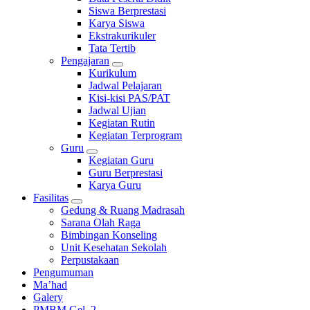
Siswa Berprestasi
Karya Siswa
Ekstrakurikuler
Tata Tertib
Pengajaran
Kurikulum
Jadwal Pelajaran
Kisi-kisi PAS/PAT
Jadwal Ujian
Kegiatan Rutin
Kegiatan Terprogram
Guru
Kegiatan Guru
Guru Berprestasi
Karya Guru
Fasilitas
Gedung & Ruang Madrasah
Sarana Olah Raga
Bimbingan Konseling
Unit Kesehatan Sekolah
Perpustakaan
Pengumuman
Ma’had
Galery
PMBM Gel. 2