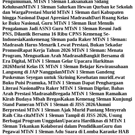
Pengumuman, MTsN 1 Sleman Laksanakan Sidang
Kelulusan
MTsN 1 Sleman Salurkan Hewan Qurban ke Sekolah
dan Warga
Prestasi Murid MTsN 1 Sleman dari Kabupaten
hingga Nasional Dapat Apresiasi Madrasah
Dari Ruang Kelas
ke Buku Nasional, Guru MTsN 1 Sleman Ikut Menulis
Pengalaman Jadi ASN
3 Guru MTsN 1 Sleman Resmi Jadi
PNS, Dilantik Bersama 16 Ribu CPNS Kemenag Se-
Indonesia
Kankemenag Sleman pada Raker MTsN 1 Sleman:
Madrasah Harus Menarik Lewat Prestasi, Bukan Sekadar
Promosi
Rapat Kerja Tahun 2026 MTsN 1 Sleman: Menata
Program, Menguatkan Arah Madrasah
Bangkit Bersama di
Era Digital, MTsN 1 Sleman Gelar Upacara Harkitnas
2026
Murid Kelas IX MTsN 1 Sleman Belajar Kewirausahaan
Langsung di JAP Nanggulan
MTsN 1 Sleman Gandeng
Puskesmas Seyegan untuk Skrining Kesehatan murid
Lewat
Buku Puisi Pramuka, MTsN 1 Sleman Dapat Penghargaan
Literasi Nasional
Pra Raker MTsN 1 Sleman Digelar, Bahas
Arah Prestasi Madrasah
Bregada MTsN 1 Sleman Ramaikan
Kirab Budaya Mbah Bregas
Kakan Kemenag Sleman Kunjungi
Stand Pameran MTsN 1 Sleman di JISS 2026
Alumni
Berprestasi MTsN 1 Sleman Ajak Murid Pantang Menyerah
Raih Cita-cita
MTsN 1 Sleman Tampil di JISS 2026, Usung
Berbagai Program Unggulan
Upacara Hardiknas di MTsN 1
Sleman Tekankan Kolaborasi dalam Pendidikan
Guru dan
Pegawai MTsN 1 Sleman Adu Suara di Lomba Karaoke HAB