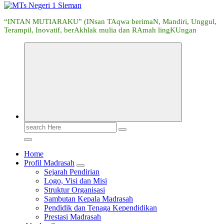
“INTAN MUTIARAKU” (INsan TAqwa berimaN, Mandiri, Unggul,
Terampil, Inovatif, berAkhlak mulia dan RAmah lingKUngan
Search
for:
Home
Profil Madrasah
Sejarah Pendirian
Logo, Visi dan Misi
Struktur Organisasi
Sambutan Kepala Madrasah
Pendidik dan Tenaga Kependidikan
Prestasi Madrasah