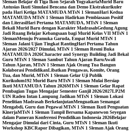
Sleman Belajar di Tiga Ikon Sejarah Yogyakarta
Murid Baru
Antusias Ikuti Simulasi Bencana dan Demo Ekstrakurikuler
pada Hari Ketiga MATAMUDA MTsN 1 Sleman
Hari Kedua
MATAMUDA MTsN 1 Sleman Hadirkan Pembiasaan Positif
dan Literasi
Hari Pertama MATAMUDA, MTsN 1 Sleman
Bekali Murid Baru dengan Karakter Madrasah
Gedung Agung
Jadi Ruang Belajar Kebangsaan bagi Murid Kelas VII MTsN 1
Sleman
Menuju Pramuka Garuda, Empat Murid MTsN 1
Sleman Jalani Ujian Tingkat Ranting
Hari Pertama Tahun
Ajaran 2026/2027 Dimulai, MTsN 1 Sleman Resmi Buka
MATAMUDA 2026
Character and Synergy Building Jadi Bekal
Guru MTsN 1 Sleman Sambut Tahun Ajaran Baru
Awali
Tahun Ajaran, MTsN 1 Sleman Ajak Orang Tua Bangun
Kolaborasi Pendidikan
Libatkan Pengawas, Komite, Orang
Tua, dan Murid, MTsN 1 Sleman Gelar Uji Publik
Kurikulum
192 Murid Baru MTsN 1 Sleman Mulai Bersiap
Ikuti MATAMUDA Tahun 2026
MTsN 1 Sleman Gelar Rapat
Pembagian Tugas Mengajar Semester Ganjil 2026/2027
LP2M
UIN Raden Intan Lampung Jadikan MTsN 1 Sleman Lokasi
Penelitian Madrasah Berkelanjutan
Menguatkan Semangat
Mengabdi, Guru dan Pegawai MTsN 1 Sleman Ikuti Penguatan
Kinerja
MTsN 1 Sleman Tampil Bersama Kapanewon Seyegan
dalam Pameran Konferensi Pendidikan Indonesia 2026
Belajar
Mengajar Dimulai dari Cinta, Guru MTsN 1 Sleman Ikuti
Workshop KBC
Rapor Dibagikan, MTsN 1 Sleman Ajak Orang