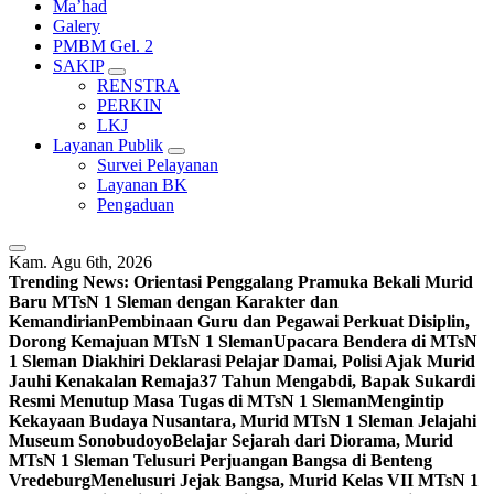
Ma’had
Galery
PMBM Gel. 2
SAKIP
RENSTRA
PERKIN
LKJ
Layanan Publik
Survei Pelayanan
Layanan BK
Pengaduan
Kam. Agu 6th, 2026
Trending News:
Orientasi Penggalang Pramuka Bekali Murid
Baru MTsN 1 Sleman dengan Karakter dan
Kemandirian
Pembinaan Guru dan Pegawai Perkuat Disiplin,
Dorong Kemajuan MTsN 1 Sleman
Upacara Bendera di MTsN
1 Sleman Diakhiri Deklarasi Pelajar Damai, Polisi Ajak Murid
Jauhi Kenakalan Remaja
37 Tahun Mengabdi, Bapak Sukardi
Resmi Menutup Masa Tugas di MTsN 1 Sleman
Mengintip
Kekayaan Budaya Nusantara, Murid MTsN 1 Sleman Jelajahi
Museum Sonobudoyo
Belajar Sejarah dari Diorama, Murid
MTsN 1 Sleman Telusuri Perjuangan Bangsa di Benteng
Vredeburg
Menelusuri Jejak Bangsa, Murid Kelas VII MTsN 1