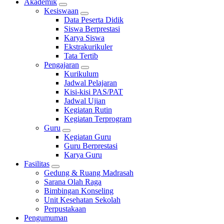
Akademik
Kesiswaan
Data Peserta Didik
Siswa Berprestasi
Karya Siswa
Ekstrakurikuler
Tata Tertib
Pengajaran
Kurikulum
Jadwal Pelajaran
Kisi-kisi PAS/PAT
Jadwal Ujian
Kegiatan Rutin
Kegiatan Terprogram
Guru
Kegiatan Guru
Guru Berprestasi
Karya Guru
Fasilitas
Gedung & Ruang Madrasah
Sarana Olah Raga
Bimbingan Konseling
Unit Kesehatan Sekolah
Perpustakaan
Pengumuman