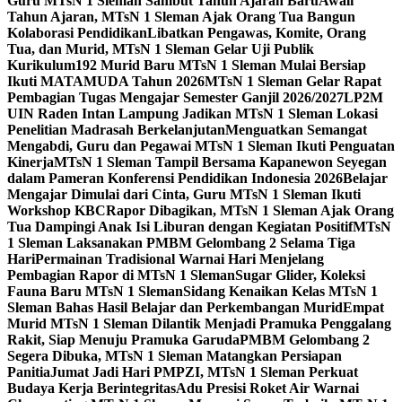
Guru MTsN 1 Sleman Sambut Tahun Ajaran Baru
Awali
Tahun Ajaran, MTsN 1 Sleman Ajak Orang Tua Bangun
Kolaborasi Pendidikan
Libatkan Pengawas, Komite, Orang
Tua, dan Murid, MTsN 1 Sleman Gelar Uji Publik
Kurikulum
192 Murid Baru MTsN 1 Sleman Mulai Bersiap
Ikuti MATAMUDA Tahun 2026
MTsN 1 Sleman Gelar Rapat
Pembagian Tugas Mengajar Semester Ganjil 2026/2027
LP2M
UIN Raden Intan Lampung Jadikan MTsN 1 Sleman Lokasi
Penelitian Madrasah Berkelanjutan
Menguatkan Semangat
Mengabdi, Guru dan Pegawai MTsN 1 Sleman Ikuti Penguatan
Kinerja
MTsN 1 Sleman Tampil Bersama Kapanewon Seyegan
dalam Pameran Konferensi Pendidikan Indonesia 2026
Belajar
Mengajar Dimulai dari Cinta, Guru MTsN 1 Sleman Ikuti
Workshop KBC
Rapor Dibagikan, MTsN 1 Sleman Ajak Orang
Tua Dampingi Anak Isi Liburan dengan Kegiatan Positif
MTsN
1 Sleman Laksanakan PMBM Gelombang 2 Selama Tiga
Hari
Permainan Tradisional Warnai Hari Menjelang
Pembagian Rapor di MTsN 1 Sleman
Sugar Glider, Koleksi
Fauna Baru MTsN 1 Sleman
Sidang Kenaikan Kelas MTsN 1
Sleman Bahas Hasil Belajar dan Perkembangan Murid
Empat
Murid MTsN 1 Sleman Dilantik Menjadi Pramuka Penggalang
Rakit, Siap Menuju Pramuka Garuda
PMBM Gelombang 2
Segera Dibuka, MTsN 1 Sleman Matangkan Persiapan
Panitia
Jumat Jadi Hari PMPZI, MTsN 1 Sleman Perkuat
Budaya Kerja Berintegritas
Adu Presisi Roket Air Warnai