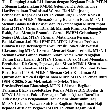
Tua Dampingi Anak Isi Liburan dengan Kegiatan Positif
MTsN
1 Sleman Laksanakan PMBM Gelombang 2 Selama Tiga
Hari
Permainan Tradisional Warnai Hari Menjelang
Pembagian Rapor di MTsN 1 Sleman
Sugar Glider, Koleksi
Fauna Baru MTsN 1 Sleman
Sidang Kenaikan Kelas MTsN 1
Sleman Bahas Hasil Belajar dan Perkembangan Murid
Empat
Murid MTsN 1 Sleman Dilantik Menjadi Pramuka Penggalang
Rakit, Siap Menuju Pramuka Garuda
PMBM Gelombang 2
Segera Dibuka, MTsN 1 Sleman Matangkan Persiapan
Panitia
Jumat Jadi Hari PMPZI, MTsN 1 Sleman Perkuat
Budaya Kerja Berintegritas
Adu Presisi Roket Air Warnai
Classmeeting MTsN 1 Sleman
Mencari Suara Terbaik, MTsN 1
Sleman Gelar Lomba Paduan Suara Antar Kelas
Pengajian
Tahun Baru Hijriah di MTsN 1 Sleman Ajak Murid Memaknai
Perubahan Diri
Guru, Pegawai, dan Siswa MTsN 1 Sleman
Kompak Khatamkan Al-Qur’an Sambut 1448 H
Sambut Tahun
Baru Islam 1448 H, MTsN 1 Sleman Gelar Khataman Al-
Qur’an dan Refleksi Hijrah
Enam Murid MTsN 1 Sleman Ikuti
OSN-K 2026, Siap Melangkah ke Seleksi Tingkat
Provinsi
Perkuat Ekoteologi, MTsN 1 Sleman Bagikan
Tanaman Black Sapote
Rakor Kepala MTs se-DIY Digelar di
MTsN 1 Sleman, Fokus Persiapan Tahun Ajaran Baru
Ibu
Titiek Bagikan Pengalaman Haji dalam Silaturahim Haji
MTSN 1 Sleman
Wawan Sutrisna Bagikan Pengalaman Haji
kepada Guru dan Pegawai MTsN 1 Sleman
Ragam Aksi