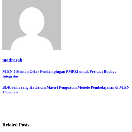
madrasah
Navigasi
MTsN 1 Sleman Gelar Pendampingan PMPZI untuk Perkuat Budaya
Integritas
pos
BDK Semarang Hadirkan Materi Penguatan Metode Pembelajaran di MTsN
1 Sleman
Related Posts