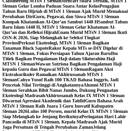
Classmeeting MTsN 1 Sleman
Mencari Suara Terbaik, MTsN 1
Sleman Gelar Lomba Paduan Suara Antar Kelas
Pengajian
Tahun Baru Hijriah di MTsN 1 Sleman Ajak Murid Memaknai
Perubahan Diri
Guru, Pegawai, dan Siswa MTsN 1 Sleman
Kompak Khatamkan Al-Qur’an Sambut 1448 H
Sambut Tahun
Baru Islam 1448 H, MTsN 1 Sleman Gelar Khataman Al-
Qur’an dan Refleksi Hijrah
Enam Murid MTsN 1 Sleman Ikuti
OSN-K 2026, Siap Melangkah ke Seleksi Tingkat
Provinsi
Perkuat Ekoteologi, MTsN 1 Sleman Bagikan
Tanaman Black Sapote
Rakor Kepala MTs se-DIY Digelar di
MTsN 1 Sleman, Fokus Persiapan Tahun Ajaran Baru
Ibu
Titiek Bagikan Pengalaman Haji dalam Silaturahim Haji
MTSN 1 Sleman
Wawan Sutrisna Bagikan Pengalaman Haji
kepada Guru dan Pegawai MTsN 1 Sleman
Ragam Aksi
Ekstrakurikuler Ramaikan Akhirussanah MTsN 1
Sleman
Cahyo Yusuf Raih 100 TKAD Bahasa Inggris, Jadi
Pencetak Nilai Tertinggi di Angkatannya
Alumni MTsN 1
Sleman Serahkan Bibit Nanas Jumbo, Dukung Penguatan
Ekoteologi Madrasah
Akhirussanah Kelas IX MTsN 1 Sleman
Diwarnai Apresiasi Akademik dan Tahfid
Guru Bahasa Arab
MTsN 1 Sleman Raih Juara 3 Guru Inovatif Kabupaten
Sleman 2026
Lulus 100 Persen, murid Kelas IX MTsN 1 Sleman
Siap Melangkah ke Jenjang Berikutnya
Peringatan Hari Lahir
Pancasila di MTsN 1 Sleman, Kepala Madrasah Ajak Murid
Jaga Persatuan di Tengah Perubahan Zaman
Jelang