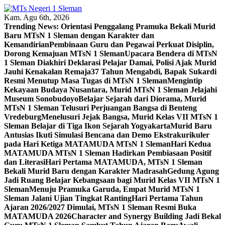
Skip
to
Kam. Agu 6th, 2026
content
Trending News:
Orientasi Penggalang Pramuka Bekali Murid
Baru MTsN 1 Sleman dengan Karakter dan
Kemandirian
Pembinaan Guru dan Pegawai Perkuat Disiplin,
Dorong Kemajuan MTsN 1 Sleman
Upacara Bendera di MTsN
1 Sleman Diakhiri Deklarasi Pelajar Damai, Polisi Ajak Murid
Jauhi Kenakalan Remaja
37 Tahun Mengabdi, Bapak Sukardi
Resmi Menutup Masa Tugas di MTsN 1 Sleman
Mengintip
Kekayaan Budaya Nusantara, Murid MTsN 1 Sleman Jelajahi
Museum Sonobudoyo
Belajar Sejarah dari Diorama, Murid
MTsN 1 Sleman Telusuri Perjuangan Bangsa di Benteng
Vredeburg
Menelusuri Jejak Bangsa, Murid Kelas VII MTsN 1
Sleman Belajar di Tiga Ikon Sejarah Yogyakarta
Murid Baru
Antusias Ikuti Simulasi Bencana dan Demo Ekstrakurikuler
pada Hari Ketiga MATAMUDA MTsN 1 Sleman
Hari Kedua
MATAMUDA MTsN 1 Sleman Hadirkan Pembiasaan Positif
dan Literasi
Hari Pertama MATAMUDA, MTsN 1 Sleman
Bekali Murid Baru dengan Karakter Madrasah
Gedung Agung
Jadi Ruang Belajar Kebangsaan bagi Murid Kelas VII MTsN 1
Sleman
Menuju Pramuka Garuda, Empat Murid MTsN 1
Sleman Jalani Ujian Tingkat Ranting
Hari Pertama Tahun
Ajaran 2026/2027 Dimulai, MTsN 1 Sleman Resmi Buka
MATAMUDA 2026
Character and Synergy Building Jadi Bekal