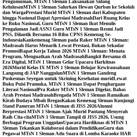
Pengumuman, MTsN 1 Sleman Laksanakan Sidang
Kelulusan
MTsN 1 Sleman Salurkan Hewan Qurban ke Sekolah
dan Warga
Prestasi Murid MTsN 1 Sleman dari Kabupaten
hingga Nasional Dapat Apresiasi Madrasah
Dari Ruang Kelas
ke Buku Nasional, Guru MTsN 1 Sleman Ikut Menulis
Pengalaman Jadi ASN
3 Guru MTsN 1 Sleman Resmi Jadi
PNS, Dilantik Bersama 16 Ribu CPNS Kemenag Se-
Indonesia
Kankemenag Sleman pada Raker MTsN 1 Sleman:
Madrasah Harus Menarik Lewat Prestasi, Bukan Sekadar
Promosi
Rapat Kerja Tahun 2026 MTsN 1 Sleman: Menata
Program, Menguatkan Arah Madrasah
Bangkit Bersama di
Era Digital, MTsN 1 Sleman Gelar Upacara Harkitnas
2026
Murid Kelas IX MTsN 1 Sleman Belajar Kewirausahaan
Langsung di JAP Nanggulan
MTsN 1 Sleman Gandeng
Puskesmas Seyegan untuk Skrining Kesehatan murid
Lewat
Buku Puisi Pramuka, MTsN 1 Sleman Dapat Penghargaan
Literasi Nasional
Pra Raker MTsN 1 Sleman Digelar, Bahas
Arah Prestasi Madrasah
Bregada MTsN 1 Sleman Ramaikan
Kirab Budaya Mbah Bregas
Kakan Kemenag Sleman Kunjungi
Stand Pameran MTsN 1 Sleman di JISS 2026
Alumni
Berprestasi MTsN 1 Sleman Ajak Murid Pantang Menyerah
Raih Cita-cita
MTsN 1 Sleman Tampil di JISS 2026, Usung
Berbagai Program Unggulan
Upacara Hardiknas di MTsN 1
Sleman Tekankan Kolaborasi dalam Pendidikan
Guru dan
Pegawai MTsN 1 Sleman Adu Suara di Lomba Karaoke HAB