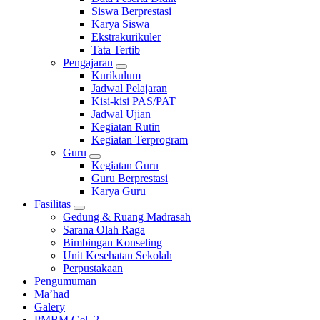
Siswa Berprestasi
Karya Siswa
Ekstrakurikuler
Tata Tertib
Pengajaran
Kurikulum
Jadwal Pelajaran
Kisi-kisi PAS/PAT
Jadwal Ujian
Kegiatan Rutin
Kegiatan Terprogram
Guru
Kegiatan Guru
Guru Berprestasi
Karya Guru
Fasilitas
Gedung & Ruang Madrasah
Sarana Olah Raga
Bimbingan Konseling
Unit Kesehatan Sekolah
Perpustakaan
Pengumuman
Ma’had
Galery
PMBM Gel. 2