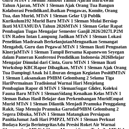
Guru MTsN 1 Sleman Sambut Tahun Ajaran Baru
Awali
Tahun Ajaran, MTsN 1 Sleman Ajak Orang Tua Bangun
Kolaborasi Pendidikan
Libatkan Pengawas, Komite, Orang
Tua, dan Murid, MTsN 1 Sleman Gelar Uji Publik
Kurikulum
192 Murid Baru MTsN 1 Sleman Mulai Bersiap
Ikuti MATAMUDA Tahun 2026
MTsN 1 Sleman Gelar Rapat
Pembagian Tugas Mengajar Semester Ganjil 2026/2027
LP2M
UIN Raden Intan Lampung Jadikan MTsN 1 Sleman Lokasi
Penelitian Madrasah Berkelanjutan
Menguatkan Semangat
Mengabdi, Guru dan Pegawai MTsN 1 Sleman Ikuti Penguatan
Kinerja
MTsN 1 Sleman Tampil Bersama Kapanewon Seyegan
dalam Pameran Konferensi Pendidikan Indonesia 2026
Belajar
Mengajar Dimulai dari Cinta, Guru MTsN 1 Sleman Ikuti
Workshop KBC
Rapor Dibagikan, MTsN 1 Sleman Ajak Orang
Tua Dampingi Anak Isi Liburan dengan Kegiatan Positif
MTsN
1 Sleman Laksanakan PMBM Gelombang 2 Selama Tiga
Hari
Permainan Tradisional Warnai Hari Menjelang
Pembagian Rapor di MTsN 1 Sleman
Sugar Glider, Koleksi
Fauna Baru MTsN 1 Sleman
Sidang Kenaikan Kelas MTsN 1
Sleman Bahas Hasil Belajar dan Perkembangan Murid
Empat
Murid MTsN 1 Sleman Dilantik Menjadi Pramuka Penggalang
Rakit, Siap Menuju Pramuka Garuda
PMBM Gelombang 2
Segera Dibuka, MTsN 1 Sleman Matangkan Persiapan
Panitia
Jumat Jadi Hari PMPZI, MTsN 1 Sleman Perkuat
Budaya Kerja Berintegritas
Adu Presisi Roket Air Warnai