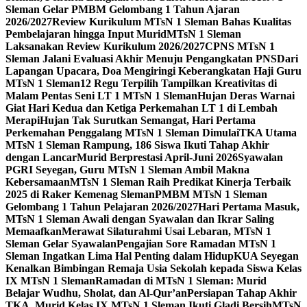
Sleman Gelar PMBM Gelombang 1 Tahun Ajaran
2026/2027
Review Kurikulum MTsN 1 Sleman Bahas Kualitas
Pembelajaran hingga Input Murid
MTsN 1 Sleman
Laksanakan Review Kurikulum 2026/2027
CPNS MTsN 1
Sleman Jalani Evaluasi Akhir Menuju Pengangkatan PNS
Dari
Lapangan Upacara, Doa Mengiringi Keberangkatan Haji Guru
MTsN 1 Sleman
12 Regu Terpilih Tampilkan Kreativitas di
Malam Pentas Seni LT 1 MTsN 1 Sleman
Hujan Deras Warnai
Giat Hari Kedua dan Ketiga Perkemahan LT 1 di Lembah
Merapi
Hujan Tak Surutkan Semangat, Hari Pertama
Perkemahan Penggalang MTsN 1 Sleman Dimulai
TKA Utama
MTsN 1 Sleman Rampung, 186 Siswa Ikuti Tahap Akhir
dengan Lancar
Murid Berprestasi April-Juni 2026
Syawalan
PGRI Seyegan, Guru MTsN 1 Sleman Ambil Makna
Kebersamaan
MTsN 1 Sleman Raih Predikat Kinerja Terbaik
2025 di Raker Kemenag Sleman
PMBM MTsN 1 Sleman
Gelombang 1 Tahun Pelajaran 2026/2027
Hari Pertama Masuk,
MTsN 1 Sleman Awali dengan Syawalan dan Ikrar Saling
Memaafkan
Merawat Silaturahmi Usai Lebaran, MTsN 1
Sleman Gelar Syawalan
Pengajian Sore Ramadan MTsN 1
Sleman Ingatkan Lima Hal Penting dalam Hidup
KUA Seyegan
Kenalkan Bimbingan Remaja Usia Sekolah kepada Siswa Kelas
IX MTsN 1 Sleman
Ramadan di MTsN 1 Sleman: Murid
Belajar Wudhu, Sholat, dan Al-Qur’an
Persiapan Tahap Akhir
TKA, Murid Kelas IX MTsN 1 Sleman Ikuti Gladi Bersih
MTsN