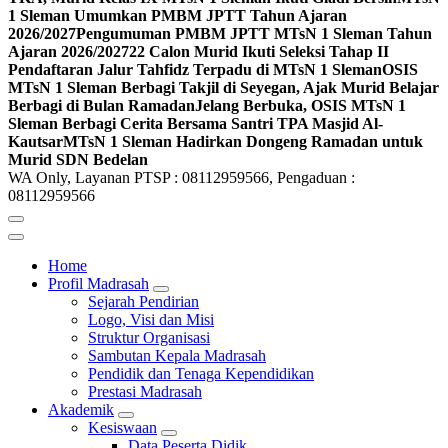
1 Sleman Umumkan PMBM JPTT Tahun Ajaran
2026/2027
Pengumuman PMBM JPTT MTsN 1 Sleman Tahun
Ajaran 2026/2027
22 Calon Murid Ikuti Seleksi Tahap II
Pendaftaran Jalur Tahfidz Terpadu di MTsN 1 Sleman
OSIS
MTsN 1 Sleman Berbagi Takjil di Seyegan, Ajak Murid Belajar
Berbagi di Bulan Ramadan
Jelang Berbuka, OSIS MTsN 1
Sleman Berbagi Cerita Bersama Santri TPA Masjid Al-
Kautsar
MTsN 1 Sleman Hadirkan Dongeng Ramadan untuk
Murid SDN Bedelan
WA Only, Layanan PTSP : 08112959566, Pengaduan :
08112959566
Home
Profil Madrasah
Sejarah Pendirian
Logo, Visi dan Misi
Struktur Organisasi
Sambutan Kepala Madrasah
Pendidik dan Tenaga Kependidikan
Prestasi Madrasah
Akademik
Kesiswaan
Data Peserta Didik