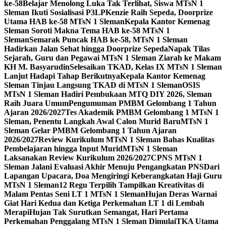
ke-58
Belajar Menolong Luka Tak Terlihat, Siswa MTsN 1
Sleman Ikuti Sosialisasi P3LP
Kenzie Raih Sepeda, Doorprize
Utama HAB ke-58 MTsN 1 Sleman
Kepala Kantor Kemenag
Sleman Soroti Makna Tema HAB ke-58 MTsN 1
Sleman
Semarak Puncak HAB ke-58, MTsN 1 Sleman
Hadirkan Jalan Sehat hingga Doorprize Sepeda
Napak Tilas
Sejarah, Guru dan Pegawai MTsN 1 Sleman Ziarah ke Makam
KH M. Basyarudin
Selesaikan TKAD, Kelas IX MTsN 1 Sleman
Lanjut Hadapi Tahap Berikutnya
Kepala Kantor Kemenag
Sleman Tinjau Langsung TKAD di MTsN 1 Sleman
OSIS
MTsN 1 Sleman Hadiri Pembukaan MTQ DIY 2026, Sleman
Raih Juara Umum
Pengumuman PMBM Gelombang 1 Tahun
Ajaran 2026/2027
Tes Akademik PMBM Gelombang 1 MTsN 1
Sleman, Penentu Langkah Awal Calon Murid Baru
MTsN 1
Sleman Gelar PMBM Gelombang 1 Tahun Ajaran
2026/2027
Review Kurikulum MTsN 1 Sleman Bahas Kualitas
Pembelajaran hingga Input Murid
MTsN 1 Sleman
Laksanakan Review Kurikulum 2026/2027
CPNS MTsN 1
Sleman Jalani Evaluasi Akhir Menuju Pengangkatan PNS
Dari
Lapangan Upacara, Doa Mengiringi Keberangkatan Haji Guru
MTsN 1 Sleman
12 Regu Terpilih Tampilkan Kreativitas di
Malam Pentas Seni LT 1 MTsN 1 Sleman
Hujan Deras Warnai
Giat Hari Kedua dan Ketiga Perkemahan LT 1 di Lembah
Merapi
Hujan Tak Surutkan Semangat, Hari Pertama
Perkemahan Penggalang MTsN 1 Sleman Dimulai
TKA Utama