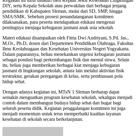
Kegiatan ini turut dihadiri oleh Kepala Seksi Kesehatan Lingkungan
DIY, serta Kepala Sekolah atau perwakilan dari berbagai jenjang
pendidikan di Kabupaten Sleman, mulai dari SD, SMP, hingga
SMA/SMK. Sebelum prosesi penandatanganan komitmen
dilaksanakan, para peserta mendapatkan edukasi mengenai
pentingnya menjaga kebugaran jasmani anak usia sekolah.
Materi edukasi disampaikan oleh Fitria Dwi Andriyani, S.Pd. Jas.,
M.Or., Ph.D, dosen dari Departemen Pendidikan Olahraga, Fakultas
Ilmu Keolahragaan dan Kesehatan Universitas Negeri Yogyakarta.
Dalam paparannya, beliau menekankan urgensi kebugaran jasmani
sebagai pondasi bagi perkembangan fisik dan mental siswa. Selain
itu, beliau juga memberikan berbagai kiat menjaga kebugaran
jasmani di lingkungan sekolah, antara lain melalui aktivitas fisik
terstruktur, gerakan peregangan di kelas, serta pembiasaan pola
hidup sehat.
Dengan adanya kegiatan ini, MTsN 1 Sleman berharap dapat
semakin menguatkan program kesehatan sekolah, sekaligus menjadi
contoh dalam membangun budaya hidup sehat dan bugar bagi
seluruh peserta didik. Kegiatan penggalangan komitmen ini juga
menjadi momentum untuk terus memperbaiki kualitas layanan
kesehatan di sekolah secara berkelanjutan.