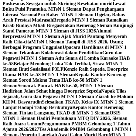
Puskesmas Seyegan untuk Skrining Kesehatan murid
Lewat
Buku Puisi Pramuka, MTsN 1 Sleman Dapat Penghargaan
Literasi Nasional
Pra Raker MTsN 1 Sleman Digelar, Bahas
Arah Prestasi Madrasah
Bregada MTsN 1 Sleman Ramaikan
Kirab Budaya Mbah Bregas
Kakan Kemenag Sleman Kunjungi
Stand Pameran MTsN 1 Sleman di JISS 2026
Alumni
Berprestasi MTsN 1 Sleman Ajak Murid Pantang Menyerah
Raih Cita-cita
MTsN 1 Sleman Tampil di JISS 2026, Usung
Berbagai Program Unggulan
Upacara Hardiknas di MTsN 1
Sleman Tekankan Kolaborasi dalam Pendidikan
Guru dan
Pegawai MTsN 1 Sleman Adu Suara di Lomba Karaoke HAB
ke-58
Belajar Menolong Luka Tak Terlihat, Siswa MTsN 1
Sleman Ikuti Sosialisasi P3LP
Kenzie Raih Sepeda, Doorprize
Utama HAB ke-58 MTsN 1 Sleman
Kepala Kantor Kemenag
Sleman Soroti Makna Tema HAB ke-58 MTsN 1
Sleman
Semarak Puncak HAB ke-58, MTsN 1 Sleman
Hadirkan Jalan Sehat hingga Doorprize Sepeda
Napak Tilas
Sejarah, Guru dan Pegawai MTsN 1 Sleman Ziarah ke Makam
KH M. Basyarudin
Selesaikan TKAD, Kelas IX MTsN 1 Sleman
Lanjut Hadapi Tahap Berikutnya
Kepala Kantor Kemenag
Sleman Tinjau Langsung TKAD di MTsN 1 Sleman
OSIS
MTsN 1 Sleman Hadiri Pembukaan MTQ DIY 2026, Sleman
Raih Juara Umum
Pengumuman PMBM Gelombang 1 Tahun
Ajaran 2026/2027
Tes Akademik PMBM Gelombang 1 MTsN 1
Sleman, Penentu Langkah Awal Calon Murid Baru
MTsN 1