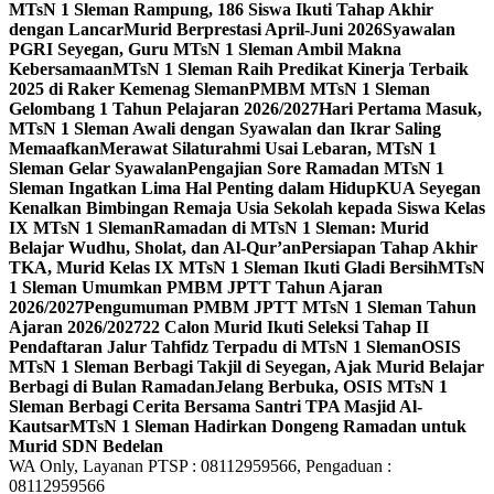
MTsN 1 Sleman Rampung, 186 Siswa Ikuti Tahap Akhir
dengan Lancar
Murid Berprestasi April-Juni 2026
Syawalan
PGRI Seyegan, Guru MTsN 1 Sleman Ambil Makna
Kebersamaan
MTsN 1 Sleman Raih Predikat Kinerja Terbaik
2025 di Raker Kemenag Sleman
PMBM MTsN 1 Sleman
Gelombang 1 Tahun Pelajaran 2026/2027
Hari Pertama Masuk,
MTsN 1 Sleman Awali dengan Syawalan dan Ikrar Saling
Memaafkan
Merawat Silaturahmi Usai Lebaran, MTsN 1
Sleman Gelar Syawalan
Pengajian Sore Ramadan MTsN 1
Sleman Ingatkan Lima Hal Penting dalam Hidup
KUA Seyegan
Kenalkan Bimbingan Remaja Usia Sekolah kepada Siswa Kelas
IX MTsN 1 Sleman
Ramadan di MTsN 1 Sleman: Murid
Belajar Wudhu, Sholat, dan Al-Qur’an
Persiapan Tahap Akhir
TKA, Murid Kelas IX MTsN 1 Sleman Ikuti Gladi Bersih
MTsN
1 Sleman Umumkan PMBM JPTT Tahun Ajaran
2026/2027
Pengumuman PMBM JPTT MTsN 1 Sleman Tahun
Ajaran 2026/2027
22 Calon Murid Ikuti Seleksi Tahap II
Pendaftaran Jalur Tahfidz Terpadu di MTsN 1 Sleman
OSIS
MTsN 1 Sleman Berbagi Takjil di Seyegan, Ajak Murid Belajar
Berbagi di Bulan Ramadan
Jelang Berbuka, OSIS MTsN 1
Sleman Berbagi Cerita Bersama Santri TPA Masjid Al-
Kautsar
MTsN 1 Sleman Hadirkan Dongeng Ramadan untuk
Murid SDN Bedelan
WA Only, Layanan PTSP : 08112959566, Pengaduan :
08112959566