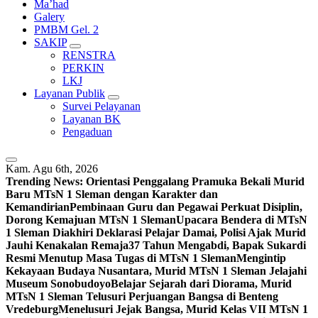
Ma’had
Galery
PMBM Gel. 2
SAKIP
RENSTRA
PERKIN
LKJ
Layanan Publik
Survei Pelayanan
Layanan BK
Pengaduan
Kam. Agu 6th, 2026
Trending News:
Orientasi Penggalang Pramuka Bekali Murid
Baru MTsN 1 Sleman dengan Karakter dan
Kemandirian
Pembinaan Guru dan Pegawai Perkuat Disiplin,
Dorong Kemajuan MTsN 1 Sleman
Upacara Bendera di MTsN
1 Sleman Diakhiri Deklarasi Pelajar Damai, Polisi Ajak Murid
Jauhi Kenakalan Remaja
37 Tahun Mengabdi, Bapak Sukardi
Resmi Menutup Masa Tugas di MTsN 1 Sleman
Mengintip
Kekayaan Budaya Nusantara, Murid MTsN 1 Sleman Jelajahi
Museum Sonobudoyo
Belajar Sejarah dari Diorama, Murid
MTsN 1 Sleman Telusuri Perjuangan Bangsa di Benteng
Vredeburg
Menelusuri Jejak Bangsa, Murid Kelas VII MTsN 1