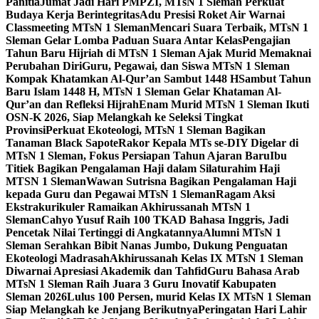
Panitia
Jumat Jadi Hari PMPZI, MTsN 1 Sleman Perkuat
Budaya Kerja Berintegritas
Adu Presisi Roket Air Warnai
Classmeeting MTsN 1 Sleman
Mencari Suara Terbaik, MTsN 1
Sleman Gelar Lomba Paduan Suara Antar Kelas
Pengajian
Tahun Baru Hijriah di MTsN 1 Sleman Ajak Murid Memaknai
Perubahan Diri
Guru, Pegawai, dan Siswa MTsN 1 Sleman
Kompak Khatamkan Al-Qur’an Sambut 1448 H
Sambut Tahun
Baru Islam 1448 H, MTsN 1 Sleman Gelar Khataman Al-
Qur’an dan Refleksi Hijrah
Enam Murid MTsN 1 Sleman Ikuti
OSN-K 2026, Siap Melangkah ke Seleksi Tingkat
Provinsi
Perkuat Ekoteologi, MTsN 1 Sleman Bagikan
Tanaman Black Sapote
Rakor Kepala MTs se-DIY Digelar di
MTsN 1 Sleman, Fokus Persiapan Tahun Ajaran Baru
Ibu
Titiek Bagikan Pengalaman Haji dalam Silaturahim Haji
MTSN 1 Sleman
Wawan Sutrisna Bagikan Pengalaman Haji
kepada Guru dan Pegawai MTsN 1 Sleman
Ragam Aksi
Ekstrakurikuler Ramaikan Akhirussanah MTsN 1
Sleman
Cahyo Yusuf Raih 100 TKAD Bahasa Inggris, Jadi
Pencetak Nilai Tertinggi di Angkatannya
Alumni MTsN 1
Sleman Serahkan Bibit Nanas Jumbo, Dukung Penguatan
Ekoteologi Madrasah
Akhirussanah Kelas IX MTsN 1 Sleman
Diwarnai Apresiasi Akademik dan Tahfid
Guru Bahasa Arab
MTsN 1 Sleman Raih Juara 3 Guru Inovatif Kabupaten
Sleman 2026
Lulus 100 Persen, murid Kelas IX MTsN 1 Sleman
Siap Melangkah ke Jenjang Berikutnya
Peringatan Hari Lahir