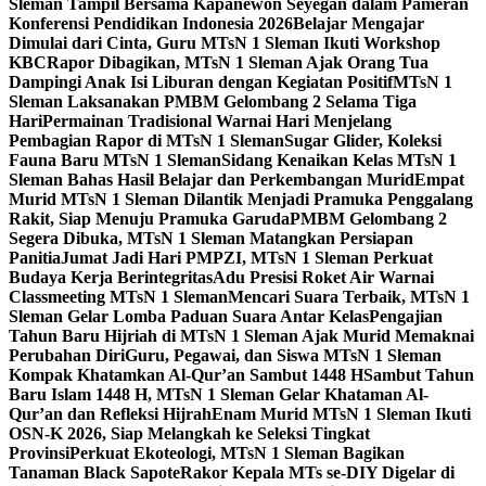
Sleman Tampil Bersama Kapanewon Seyegan dalam Pameran
Konferensi Pendidikan Indonesia 2026
Belajar Mengajar
Dimulai dari Cinta, Guru MTsN 1 Sleman Ikuti Workshop
KBC
Rapor Dibagikan, MTsN 1 Sleman Ajak Orang Tua
Dampingi Anak Isi Liburan dengan Kegiatan Positif
MTsN 1
Sleman Laksanakan PMBM Gelombang 2 Selama Tiga
Hari
Permainan Tradisional Warnai Hari Menjelang
Pembagian Rapor di MTsN 1 Sleman
Sugar Glider, Koleksi
Fauna Baru MTsN 1 Sleman
Sidang Kenaikan Kelas MTsN 1
Sleman Bahas Hasil Belajar dan Perkembangan Murid
Empat
Murid MTsN 1 Sleman Dilantik Menjadi Pramuka Penggalang
Rakit, Siap Menuju Pramuka Garuda
PMBM Gelombang 2
Segera Dibuka, MTsN 1 Sleman Matangkan Persiapan
Panitia
Jumat Jadi Hari PMPZI, MTsN 1 Sleman Perkuat
Budaya Kerja Berintegritas
Adu Presisi Roket Air Warnai
Classmeeting MTsN 1 Sleman
Mencari Suara Terbaik, MTsN 1
Sleman Gelar Lomba Paduan Suara Antar Kelas
Pengajian
Tahun Baru Hijriah di MTsN 1 Sleman Ajak Murid Memaknai
Perubahan Diri
Guru, Pegawai, dan Siswa MTsN 1 Sleman
Kompak Khatamkan Al-Qur’an Sambut 1448 H
Sambut Tahun
Baru Islam 1448 H, MTsN 1 Sleman Gelar Khataman Al-
Qur’an dan Refleksi Hijrah
Enam Murid MTsN 1 Sleman Ikuti
OSN-K 2026, Siap Melangkah ke Seleksi Tingkat
Provinsi
Perkuat Ekoteologi, MTsN 1 Sleman Bagikan
Tanaman Black Sapote
Rakor Kepala MTs se-DIY Digelar di