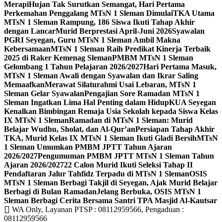
Merapi
Hujan Tak Surutkan Semangat, Hari Pertama
Perkemahan Penggalang MTsN 1 Sleman Dimulai
TKA Utama
MTsN 1 Sleman Rampung, 186 Siswa Ikuti Tahap Akhir
dengan Lancar
Murid Berprestasi April-Juni 2026
Syawalan
PGRI Seyegan, Guru MTsN 1 Sleman Ambil Makna
Kebersamaan
MTsN 1 Sleman Raih Predikat Kinerja Terbaik
2025 di Raker Kemenag Sleman
PMBM MTsN 1 Sleman
Gelombang 1 Tahun Pelajaran 2026/2027
Hari Pertama Masuk,
MTsN 1 Sleman Awali dengan Syawalan dan Ikrar Saling
Memaafkan
Merawat Silaturahmi Usai Lebaran, MTsN 1
Sleman Gelar Syawalan
Pengajian Sore Ramadan MTsN 1
Sleman Ingatkan Lima Hal Penting dalam Hidup
KUA Seyegan
Kenalkan Bimbingan Remaja Usia Sekolah kepada Siswa Kelas
IX MTsN 1 Sleman
Ramadan di MTsN 1 Sleman: Murid
Belajar Wudhu, Sholat, dan Al-Qur’an
Persiapan Tahap Akhir
TKA, Murid Kelas IX MTsN 1 Sleman Ikuti Gladi Bersih
MTsN
1 Sleman Umumkan PMBM JPTT Tahun Ajaran
2026/2027
Pengumuman PMBM JPTT MTsN 1 Sleman Tahun
Ajaran 2026/2027
22 Calon Murid Ikuti Seleksi Tahap II
Pendaftaran Jalur Tahfidz Terpadu di MTsN 1 Sleman
OSIS
MTsN 1 Sleman Berbagi Takjil di Seyegan, Ajak Murid Belajar
Berbagi di Bulan Ramadan
Jelang Berbuka, OSIS MTsN 1
Sleman Berbagi Cerita Bersama Santri TPA Masjid Al-Kautsar
WA Only, Layanan PTSP : 08112959566, Pengaduan :
08112959566