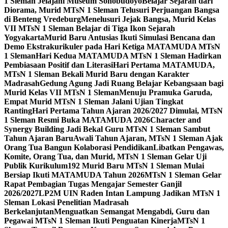
1 Sleman Jelajahi Museum Sonobudoyo
Belajar Sejarah dari
Diorama, Murid MTsN 1 Sleman Telusuri Perjuangan Bangsa
di Benteng Vredeburg
Menelusuri Jejak Bangsa, Murid Kelas
VII MTsN 1 Sleman Belajar di Tiga Ikon Sejarah
Yogyakarta
Murid Baru Antusias Ikuti Simulasi Bencana dan
Demo Ekstrakurikuler pada Hari Ketiga MATAMUDA MTsN
1 Sleman
Hari Kedua MATAMUDA MTsN 1 Sleman Hadirkan
Pembiasaan Positif dan Literasi
Hari Pertama MATAMUDA,
MTsN 1 Sleman Bekali Murid Baru dengan Karakter
Madrasah
Gedung Agung Jadi Ruang Belajar Kebangsaan bagi
Murid Kelas VII MTsN 1 Sleman
Menuju Pramuka Garuda,
Empat Murid MTsN 1 Sleman Jalani Ujian Tingkat
Ranting
Hari Pertama Tahun Ajaran 2026/2027 Dimulai, MTsN
1 Sleman Resmi Buka MATAMUDA 2026
Character and
Synergy Building Jadi Bekal Guru MTsN 1 Sleman Sambut
Tahun Ajaran Baru
Awali Tahun Ajaran, MTsN 1 Sleman Ajak
Orang Tua Bangun Kolaborasi Pendidikan
Libatkan Pengawas,
Komite, Orang Tua, dan Murid, MTsN 1 Sleman Gelar Uji
Publik Kurikulum
192 Murid Baru MTsN 1 Sleman Mulai
Bersiap Ikuti MATAMUDA Tahun 2026
MTsN 1 Sleman Gelar
Rapat Pembagian Tugas Mengajar Semester Ganjil
2026/2027
LP2M UIN Raden Intan Lampung Jadikan MTsN 1
Sleman Lokasi Penelitian Madrasah
Berkelanjutan
Menguatkan Semangat Mengabdi, Guru dan
Pegawai MTsN 1 Sleman Ikuti Penguatan Kinerja
MTsN 1