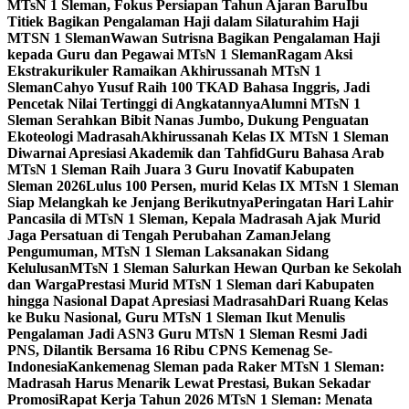
MTsN 1 Sleman, Fokus Persiapan Tahun Ajaran Baru
Ibu
Titiek Bagikan Pengalaman Haji dalam Silaturahim Haji
MTSN 1 Sleman
Wawan Sutrisna Bagikan Pengalaman Haji
kepada Guru dan Pegawai MTsN 1 Sleman
Ragam Aksi
Ekstrakurikuler Ramaikan Akhirussanah MTsN 1
Sleman
Cahyo Yusuf Raih 100 TKAD Bahasa Inggris, Jadi
Pencetak Nilai Tertinggi di Angkatannya
Alumni MTsN 1
Sleman Serahkan Bibit Nanas Jumbo, Dukung Penguatan
Ekoteologi Madrasah
Akhirussanah Kelas IX MTsN 1 Sleman
Diwarnai Apresiasi Akademik dan Tahfid
Guru Bahasa Arab
MTsN 1 Sleman Raih Juara 3 Guru Inovatif Kabupaten
Sleman 2026
Lulus 100 Persen, murid Kelas IX MTsN 1 Sleman
Siap Melangkah ke Jenjang Berikutnya
Peringatan Hari Lahir
Pancasila di MTsN 1 Sleman, Kepala Madrasah Ajak Murid
Jaga Persatuan di Tengah Perubahan Zaman
Jelang
Pengumuman, MTsN 1 Sleman Laksanakan Sidang
Kelulusan
MTsN 1 Sleman Salurkan Hewan Qurban ke Sekolah
dan Warga
Prestasi Murid MTsN 1 Sleman dari Kabupaten
hingga Nasional Dapat Apresiasi Madrasah
Dari Ruang Kelas
ke Buku Nasional, Guru MTsN 1 Sleman Ikut Menulis
Pengalaman Jadi ASN
3 Guru MTsN 1 Sleman Resmi Jadi
PNS, Dilantik Bersama 16 Ribu CPNS Kemenag Se-
Indonesia
Kankemenag Sleman pada Raker MTsN 1 Sleman:
Madrasah Harus Menarik Lewat Prestasi, Bukan Sekadar
Promosi
Rapat Kerja Tahun 2026 MTsN 1 Sleman: Menata