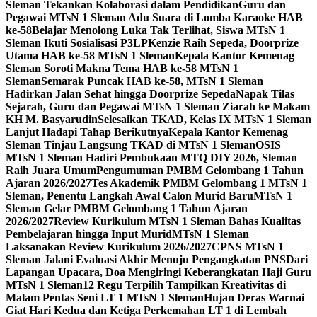
Sleman Tekankan Kolaborasi dalam Pendidikan
Guru dan
Pegawai MTsN 1 Sleman Adu Suara di Lomba Karaoke HAB
ke-58
Belajar Menolong Luka Tak Terlihat, Siswa MTsN 1
Sleman Ikuti Sosialisasi P3LP
Kenzie Raih Sepeda, Doorprize
Utama HAB ke-58 MTsN 1 Sleman
Kepala Kantor Kemenag
Sleman Soroti Makna Tema HAB ke-58 MTsN 1
Sleman
Semarak Puncak HAB ke-58, MTsN 1 Sleman
Hadirkan Jalan Sehat hingga Doorprize Sepeda
Napak Tilas
Sejarah, Guru dan Pegawai MTsN 1 Sleman Ziarah ke Makam
KH M. Basyarudin
Selesaikan TKAD, Kelas IX MTsN 1 Sleman
Lanjut Hadapi Tahap Berikutnya
Kepala Kantor Kemenag
Sleman Tinjau Langsung TKAD di MTsN 1 Sleman
OSIS
MTsN 1 Sleman Hadiri Pembukaan MTQ DIY 2026, Sleman
Raih Juara Umum
Pengumuman PMBM Gelombang 1 Tahun
Ajaran 2026/2027
Tes Akademik PMBM Gelombang 1 MTsN 1
Sleman, Penentu Langkah Awal Calon Murid Baru
MTsN 1
Sleman Gelar PMBM Gelombang 1 Tahun Ajaran
2026/2027
Review Kurikulum MTsN 1 Sleman Bahas Kualitas
Pembelajaran hingga Input Murid
MTsN 1 Sleman
Laksanakan Review Kurikulum 2026/2027
CPNS MTsN 1
Sleman Jalani Evaluasi Akhir Menuju Pengangkatan PNS
Dari
Lapangan Upacara, Doa Mengiringi Keberangkatan Haji Guru
MTsN 1 Sleman
12 Regu Terpilih Tampilkan Kreativitas di
Malam Pentas Seni LT 1 MTsN 1 Sleman
Hujan Deras Warnai
Giat Hari Kedua dan Ketiga Perkemahan LT 1 di Lembah