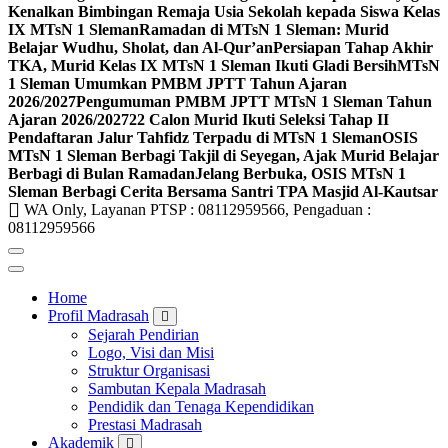
Kenalkan Bimbingan Remaja Usia Sekolah kepada Siswa Kelas
IX MTsN 1 Sleman
Ramadan di MTsN 1 Sleman: Murid
Belajar Wudhu, Sholat, dan Al-Qur’an
Persiapan Tahap Akhir
TKA, Murid Kelas IX MTsN 1 Sleman Ikuti Gladi Bersih
MTsN
1 Sleman Umumkan PMBM JPTT Tahun Ajaran
2026/2027
Pengumuman PMBM JPTT MTsN 1 Sleman Tahun
Ajaran 2026/2027
22 Calon Murid Ikuti Seleksi Tahap II
Pendaftaran Jalur Tahfidz Terpadu di MTsN 1 Sleman
OSIS
MTsN 1 Sleman Berbagi Takjil di Seyegan, Ajak Murid Belajar
Berbagi di Bulan Ramadan
Jelang Berbuka, OSIS MTsN 1
Sleman Berbagi Cerita Bersama Santri TPA Masjid Al-Kautsar
WA Only, Layanan PTSP : 08112959566, Pengaduan :
08112959566
Home
Profil Madrasah
Sejarah Pendirian
Logo, Visi dan Misi
Struktur Organisasi
Sambutan Kepala Madrasah
Pendidik dan Tenaga Kependidikan
Prestasi Madrasah
Akademik