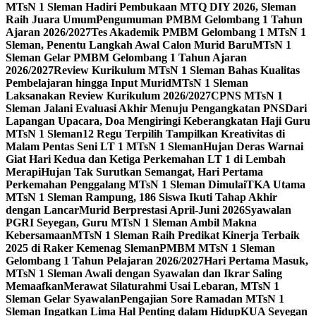
MTsN 1 Sleman Hadiri Pembukaan MTQ DIY 2026, Sleman
Raih Juara Umum
Pengumuman PMBM Gelombang 1 Tahun
Ajaran 2026/2027
Tes Akademik PMBM Gelombang 1 MTsN 1
Sleman, Penentu Langkah Awal Calon Murid Baru
MTsN 1
Sleman Gelar PMBM Gelombang 1 Tahun Ajaran
2026/2027
Review Kurikulum MTsN 1 Sleman Bahas Kualitas
Pembelajaran hingga Input Murid
MTsN 1 Sleman
Laksanakan Review Kurikulum 2026/2027
CPNS MTsN 1
Sleman Jalani Evaluasi Akhir Menuju Pengangkatan PNS
Dari
Lapangan Upacara, Doa Mengiringi Keberangkatan Haji Guru
MTsN 1 Sleman
12 Regu Terpilih Tampilkan Kreativitas di
Malam Pentas Seni LT 1 MTsN 1 Sleman
Hujan Deras Warnai
Giat Hari Kedua dan Ketiga Perkemahan LT 1 di Lembah
Merapi
Hujan Tak Surutkan Semangat, Hari Pertama
Perkemahan Penggalang MTsN 1 Sleman Dimulai
TKA Utama
MTsN 1 Sleman Rampung, 186 Siswa Ikuti Tahap Akhir
dengan Lancar
Murid Berprestasi April-Juni 2026
Syawalan
PGRI Seyegan, Guru MTsN 1 Sleman Ambil Makna
Kebersamaan
MTsN 1 Sleman Raih Predikat Kinerja Terbaik
2025 di Raker Kemenag Sleman
PMBM MTsN 1 Sleman
Gelombang 1 Tahun Pelajaran 2026/2027
Hari Pertama Masuk,
MTsN 1 Sleman Awali dengan Syawalan dan Ikrar Saling
Memaafkan
Merawat Silaturahmi Usai Lebaran, MTsN 1
Sleman Gelar Syawalan
Pengajian Sore Ramadan MTsN 1
Sleman Ingatkan Lima Hal Penting dalam Hidup
KUA Seyegan