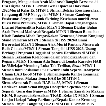
Program, Menguatkan Arah Madrasah
Bangkit Bersama di
Era Digital, MTsN 1 Sleman Gelar Upacara Harkitnas
2026
Murid Kelas IX MTsN 1 Sleman Belajar Kewirausahaan
Langsung di JAP Nanggulan
MTsN 1 Sleman Gandeng
Puskesmas Seyegan untuk Skrining Kesehatan murid
Lewat
Buku Puisi Pramuka, MTsN 1 Sleman Dapat Penghargaan
Literasi Nasional
Pra Raker MTsN 1 Sleman Digelar, Bahas
Arah Prestasi Madrasah
Bregada MTsN 1 Sleman Ramaikan
Kirab Budaya Mbah Bregas
Kakan Kemenag Sleman Kunjungi
Stand Pameran MTsN 1 Sleman di JISS 2026
Alumni
Berprestasi MTsN 1 Sleman Ajak Murid Pantang Menyerah
Raih Cita-cita
MTsN 1 Sleman Tampil di JISS 2026, Usung
Berbagai Program Unggulan
Upacara Hardiknas di MTsN 1
Sleman Tekankan Kolaborasi dalam Pendidikan
Guru dan
Pegawai MTsN 1 Sleman Adu Suara di Lomba Karaoke HAB
ke-58
Belajar Menolong Luka Tak Terlihat, Siswa MTsN 1
Sleman Ikuti Sosialisasi P3LP
Kenzie Raih Sepeda, Doorprize
Utama HAB ke-58 MTsN 1 Sleman
Kepala Kantor Kemenag
Sleman Soroti Makna Tema HAB ke-58 MTsN 1
Sleman
Semarak Puncak HAB ke-58, MTsN 1 Sleman
Hadirkan Jalan Sehat hingga Doorprize Sepeda
Napak Tilas
Sejarah, Guru dan Pegawai MTsN 1 Sleman Ziarah ke Makam
KH M. Basyarudin
Selesaikan TKAD, Kelas IX MTsN 1 Sleman
Lanjut Hadapi Tahap Berikutnya
Kepala Kantor Kemenag
Sleman Tinjau Langsung TKAD di MTsN 1 Sleman
OSIS