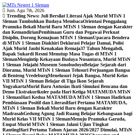
Skip
to
Jum. Agu 7th, 2026
content
Trending News:
Juli Bersilat Literasi Ajak Murid MTsN 1
Sleman Tumbuhkan Budaya Membaca
Orientasi Penggalang
Pramuka Bekali Murid Baru MTsN 1 Sleman dengan Karakter
dan Kemandirian
Pembinaan Guru dan Pegawai Perkuat
Disiplin, Dorong Kemajuan MTsN 1 Sleman
Upacara Bendera
di MTsN 1 Sleman Diakhiri Deklarasi Pelajar Damai, Polisi
Ajak Murid Jauhi Kenakalan Remaja
37 Tahun Mengabdi,
Bapak Sukardi Resmi Menutup Masa Tugas di MTsN 1
Sleman
Mengintip Kekayaan Budaya Nusantara, Murid MTsN
1 Sleman Jelajahi Museum Sonobudoyo
Belajar Sejarah dari
Diorama, Murid MTsN 1 Sleman Telusuri Perjuangan Bangsa
di Benteng Vredeburg
Menelusuri Jejak Bangsa, Murid Kelas
VII MTsN 1 Sleman Belajar di Tiga Ikon Sejarah
Yogyakarta
Murid Baru Antusias Ikuti Simulasi Bencana dan
Demo Ekstrakurikuler pada Hari Ketiga MATAMUDA MTsN
1 Sleman
Hari Kedua MATAMUDA MTsN 1 Sleman Hadirkan
Pembiasaan Positif dan Literasi
Hari Pertama MATAMUDA,
MTsN 1 Sleman Bekali Murid Baru dengan Karakter
Madrasah
Gedung Agung Jadi Ruang Belajar Kebangsaan bagi
Murid Kelas VII MTsN 1 Sleman
Menuju Pramuka Garuda,
Empat Murid MTsN 1 Sleman Jalani Ujian Tingkat
Ranting
Hari Pertama Tahun Ajaran 2026/2027 Dimulai, MTsN