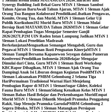
1 Sleman Resmi Buka MATAMUDA 2026
Character and
Synergy Building Jadi Bekal Guru MTsN 1 Sleman Sambut
Tahun Ajaran Baru
Awali Tahun Ajaran, MTsN 1 Sleman Ajak
Orang Tua Bangun Kolaborasi Pendidikan
Libatkan Pengawas,
Komite, Orang Tua, dan Murid, MTsN 1 Sleman Gelar Uji
Publik Kurikulum
192 Murid Baru MTsN 1 Sleman Mulai
Bersiap Ikuti MATAMUDA Tahun 2026
MTsN 1 Sleman Gelar
Rapat Pembagian Tugas Mengajar Semester Ganjil
2026/2027
LP2M UIN Raden Intan Lampung Jadikan MTsN 1
Sleman Lokasi Penelitian Madrasah
Berkelanjutan
Menguatkan Semangat Mengabdi, Guru dan
Pegawai MTsN 1 Sleman Ikuti Penguatan Kinerja
MTsN 1
Sleman Tampil Bersama Kapanewon Seyegan dalam Pameran
Konferensi Pendidikan Indonesia 2026
Belajar Mengajar
Dimulai dari Cinta, Guru MTsN 1 Sleman Ikuti Workshop
KBC
Rapor Dibagikan, MTsN 1 Sleman Ajak Orang Tua
Dampingi Anak Isi Liburan dengan Kegiatan Positif
MTsN 1
Sleman Laksanakan PMBM Gelombang 2 Selama Tiga
Hari
Permainan Tradisional Warnai Hari Menjelang
Pembagian Rapor di MTsN 1 Sleman
Sugar Glider, Koleksi
Fauna Baru MTsN 1 Sleman
Sidang Kenaikan Kelas MTsN 1
Sleman Bahas Hasil Belajar dan Perkembangan Murid
Empat
Murid MTsN 1 Sleman Dilantik Menjadi Pramuka Penggalang
Rakit, Siap Menuju Pramuka Garuda
PMBM Gelombang 2
Segera Dibuka, MTsN 1 Sleman Matangkan Persiapan