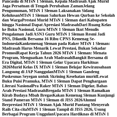
Pancasila di MTsN 1 Sleman, Kepala Madrasah Ajak Murid
Jaga Persatuan di Tengah Perubahan Zaman
Jelang
Pengumuman, MTsN 1 Sleman Laksanakan Sidang
Kelulusan
MTsN 1 Sleman Salurkan Hewan Qurban ke Sekolah
dan Warga
Prestasi Murid MTsN 1 Sleman dari Kabupaten
hingga Nasional Dapat Apresiasi Madrasah
Dari Ruang Kelas
ke Buku Nasional, Guru MTsN 1 Sleman Ikut Menulis
Pengalaman Jadi ASN
3 Guru MTsN 1 Sleman Resmi Jadi
PNS, Dilantik Bersama 16 Ribu CPNS Kemenag Se-
Indonesia
Kankemenag Sleman pada Raker MTsN 1 Sleman:
Madrasah Harus Menarik Lewat Prestasi, Bukan Sekadar
Promosi
Rapat Kerja Tahun 2026 MTsN 1 Sleman: Menata
Program, Menguatkan Arah Madrasah
Bangkit Bersama di
Era Digital, MTsN 1 Sleman Gelar Upacara Harkitnas
2026
Murid Kelas IX MTsN 1 Sleman Belajar Kewirausahaan
Langsung di JAP Nanggulan
MTsN 1 Sleman Gandeng
Puskesmas Seyegan untuk Skrining Kesehatan murid
Lewat
Buku Puisi Pramuka, MTsN 1 Sleman Dapat Penghargaan
Literasi Nasional
Pra Raker MTsN 1 Sleman Digelar, Bahas
Arah Prestasi Madrasah
Bregada MTsN 1 Sleman Ramaikan
Kirab Budaya Mbah Bregas
Kakan Kemenag Sleman Kunjungi
Stand Pameran MTsN 1 Sleman di JISS 2026
Alumni
Berprestasi MTsN 1 Sleman Ajak Murid Pantang Menyerah
Raih Cita-cita
MTsN 1 Sleman Tampil di JISS 2026, Usung
Berbagai Program Unggulan
Upacara Hardiknas di MTsN 1