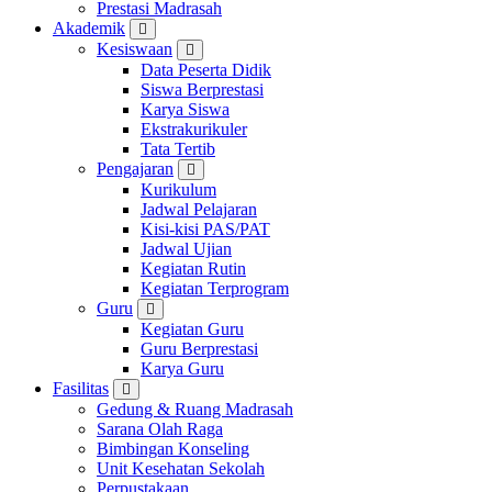
Prestasi Madrasah
Akademik
Kesiswaan
Data Peserta Didik
Siswa Berprestasi
Karya Siswa
Ekstrakurikuler
Tata Tertib
Pengajaran
Kurikulum
Jadwal Pelajaran
Kisi-kisi PAS/PAT
Jadwal Ujian
Kegiatan Rutin
Kegiatan Terprogram
Guru
Kegiatan Guru
Guru Berprestasi
Karya Guru
Fasilitas
Gedung & Ruang Madrasah
Sarana Olah Raga
Bimbingan Konseling
Unit Kesehatan Sekolah
Perpustakaan