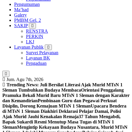
Pengumuman
Ma’had
Galery
PMBM Gel. 2
SAKIP
RENSTRA
PERKIN
LKJ
Layanan Publik
Survei Pelayanan
Layanan BK
Pengaduan
Jum. Agu 7th, 2026
Trending News:
Juli Bersilat Literasi Ajak Murid MTsN 1
Sleman Tumbuhkan Budaya Membaca
Orientasi Penggalang
Pramuka Bekali Murid Baru MTsN 1 Sleman dengan Karakter
dan Kemandirian
Pembinaan Guru dan Pegawai Perkuat
Disiplin, Dorong Kemajuan MTsN 1 Sleman
Upacara Bendera
di MTsN 1 Sleman Diakhiri Deklarasi Pelajar Damai, Polisi
Ajak Murid Jauhi Kenakalan Remaja
37 Tahun Mengabdi,
Bapak Sukardi Resmi Menutup Masa Tugas di MTsN 1
Sleman
Mengintip Kekayaan Budaya Nusantara, Murid MTsN