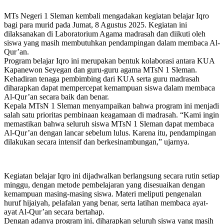
MTs Negeri 1 Sleman kembali mengadakan kegiatan belajar Iqro
bagi para murid pada Jumat, 8 Agustus 2025. Kegiatan ini
dilaksanakan di Laboratorium Agama madrasah dan diikuti oleh
siswa yang masih membutuhkan pendampingan dalam membaca Al-
Qur’an.
Program belajar Iqro ini merupakan bentuk kolaborasi antara KUA
Kapanewon Seyegan dan guru-guru agama MTsN 1 Sleman.
Kehadiran tenaga pembimbing dari KUA serta guru madrasah
diharapkan dapat mempercepat kemampuan siswa dalam membaca
Al-Qur’an secara baik dan benar.
Kepala MTsN 1 Sleman menyampaikan bahwa program ini menjadi
salah satu prioritas pembinaan keagamaan di madrasah. “Kami ingin
memastikan bahwa seluruh siswa MTsN 1 Sleman dapat membaca
Al-Qur’an dengan lancar sebelum lulus. Karena itu, pendampingan
dilakukan secara intensif dan berkesinambungan,” ujarnya.
Kegiatan belajar Iqro ini dijadwalkan berlangsung secara rutin setiap
minggu, dengan metode pembelajaran yang disesuaikan dengan
kemampuan masing-masing siswa. Materi meliputi pengenalan
huruf hijaiyah, pelafalan yang benar, serta latihan membaca ayat-
ayat Al-Qur’an secara bertahap.
Dengan adanya program ini, diharapkan seluruh siswa yang masih