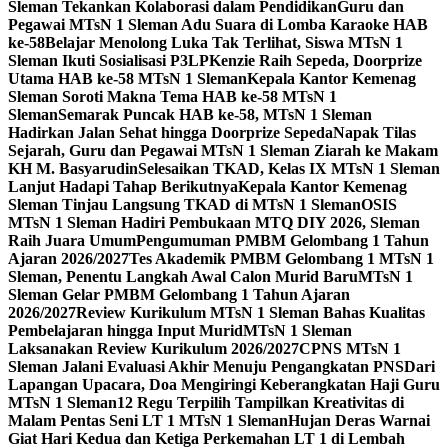
Sleman Tekankan Kolaborasi dalam Pendidikan
Guru dan
Pegawai MTsN 1 Sleman Adu Suara di Lomba Karaoke HAB
ke-58
Belajar Menolong Luka Tak Terlihat, Siswa MTsN 1
Sleman Ikuti Sosialisasi P3LP
Kenzie Raih Sepeda, Doorprize
Utama HAB ke-58 MTsN 1 Sleman
Kepala Kantor Kemenag
Sleman Soroti Makna Tema HAB ke-58 MTsN 1
Sleman
Semarak Puncak HAB ke-58, MTsN 1 Sleman
Hadirkan Jalan Sehat hingga Doorprize Sepeda
Napak Tilas
Sejarah, Guru dan Pegawai MTsN 1 Sleman Ziarah ke Makam
KH M. Basyarudin
Selesaikan TKAD, Kelas IX MTsN 1 Sleman
Lanjut Hadapi Tahap Berikutnya
Kepala Kantor Kemenag
Sleman Tinjau Langsung TKAD di MTsN 1 Sleman
OSIS
MTsN 1 Sleman Hadiri Pembukaan MTQ DIY 2026, Sleman
Raih Juara Umum
Pengumuman PMBM Gelombang 1 Tahun
Ajaran 2026/2027
Tes Akademik PMBM Gelombang 1 MTsN 1
Sleman, Penentu Langkah Awal Calon Murid Baru
MTsN 1
Sleman Gelar PMBM Gelombang 1 Tahun Ajaran
2026/2027
Review Kurikulum MTsN 1 Sleman Bahas Kualitas
Pembelajaran hingga Input Murid
MTsN 1 Sleman
Laksanakan Review Kurikulum 2026/2027
CPNS MTsN 1
Sleman Jalani Evaluasi Akhir Menuju Pengangkatan PNS
Dari
Lapangan Upacara, Doa Mengiringi Keberangkatan Haji Guru
MTsN 1 Sleman
12 Regu Terpilih Tampilkan Kreativitas di
Malam Pentas Seni LT 1 MTsN 1 Sleman
Hujan Deras Warnai
Giat Hari Kedua dan Ketiga Perkemahan LT 1 di Lembah