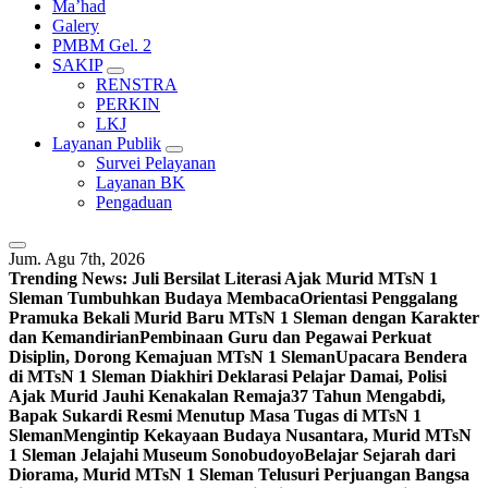
Ma’had
Galery
PMBM Gel. 2
SAKIP
RENSTRA
PERKIN
LKJ
Layanan Publik
Survei Pelayanan
Layanan BK
Pengaduan
Jum. Agu 7th, 2026
Trending News:
Juli Bersilat Literasi Ajak Murid MTsN 1
Sleman Tumbuhkan Budaya Membaca
Orientasi Penggalang
Pramuka Bekali Murid Baru MTsN 1 Sleman dengan Karakter
dan Kemandirian
Pembinaan Guru dan Pegawai Perkuat
Disiplin, Dorong Kemajuan MTsN 1 Sleman
Upacara Bendera
di MTsN 1 Sleman Diakhiri Deklarasi Pelajar Damai, Polisi
Ajak Murid Jauhi Kenakalan Remaja
37 Tahun Mengabdi,
Bapak Sukardi Resmi Menutup Masa Tugas di MTsN 1
Sleman
Mengintip Kekayaan Budaya Nusantara, Murid MTsN
1 Sleman Jelajahi Museum Sonobudoyo
Belajar Sejarah dari
Diorama, Murid MTsN 1 Sleman Telusuri Perjuangan Bangsa