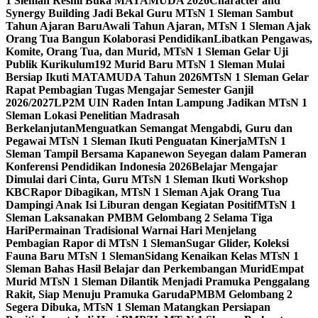
1 Sleman Resmi Buka MATAMUDA 2026
Character and
Synergy Building Jadi Bekal Guru MTsN 1 Sleman Sambut
Tahun Ajaran Baru
Awali Tahun Ajaran, MTsN 1 Sleman Ajak
Orang Tua Bangun Kolaborasi Pendidikan
Libatkan Pengawas,
Komite, Orang Tua, dan Murid, MTsN 1 Sleman Gelar Uji
Publik Kurikulum
192 Murid Baru MTsN 1 Sleman Mulai
Bersiap Ikuti MATAMUDA Tahun 2026
MTsN 1 Sleman Gelar
Rapat Pembagian Tugas Mengajar Semester Ganjil
2026/2027
LP2M UIN Raden Intan Lampung Jadikan MTsN 1
Sleman Lokasi Penelitian Madrasah
Berkelanjutan
Menguatkan Semangat Mengabdi, Guru dan
Pegawai MTsN 1 Sleman Ikuti Penguatan Kinerja
MTsN 1
Sleman Tampil Bersama Kapanewon Seyegan dalam Pameran
Konferensi Pendidikan Indonesia 2026
Belajar Mengajar
Dimulai dari Cinta, Guru MTsN 1 Sleman Ikuti Workshop
KBC
Rapor Dibagikan, MTsN 1 Sleman Ajak Orang Tua
Dampingi Anak Isi Liburan dengan Kegiatan Positif
MTsN 1
Sleman Laksanakan PMBM Gelombang 2 Selama Tiga
Hari
Permainan Tradisional Warnai Hari Menjelang
Pembagian Rapor di MTsN 1 Sleman
Sugar Glider, Koleksi
Fauna Baru MTsN 1 Sleman
Sidang Kenaikan Kelas MTsN 1
Sleman Bahas Hasil Belajar dan Perkembangan Murid
Empat
Murid MTsN 1 Sleman Dilantik Menjadi Pramuka Penggalang
Rakit, Siap Menuju Pramuka Garuda
PMBM Gelombang 2
Segera Dibuka, MTsN 1 Sleman Matangkan Persiapan