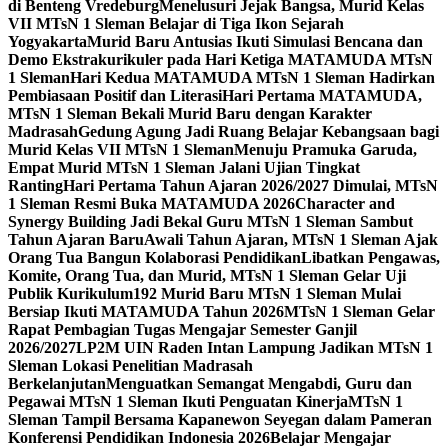
di Benteng Vredeburg
Menelusuri Jejak Bangsa, Murid Kelas
VII MTsN 1 Sleman Belajar di Tiga Ikon Sejarah
Yogyakarta
Murid Baru Antusias Ikuti Simulasi Bencana dan
Demo Ekstrakurikuler pada Hari Ketiga MATAMUDA MTsN
1 Sleman
Hari Kedua MATAMUDA MTsN 1 Sleman Hadirkan
Pembiasaan Positif dan Literasi
Hari Pertama MATAMUDA,
MTsN 1 Sleman Bekali Murid Baru dengan Karakter
Madrasah
Gedung Agung Jadi Ruang Belajar Kebangsaan bagi
Murid Kelas VII MTsN 1 Sleman
Menuju Pramuka Garuda,
Empat Murid MTsN 1 Sleman Jalani Ujian Tingkat
Ranting
Hari Pertama Tahun Ajaran 2026/2027 Dimulai, MTsN
1 Sleman Resmi Buka MATAMUDA 2026
Character and
Synergy Building Jadi Bekal Guru MTsN 1 Sleman Sambut
Tahun Ajaran Baru
Awali Tahun Ajaran, MTsN 1 Sleman Ajak
Orang Tua Bangun Kolaborasi Pendidikan
Libatkan Pengawas,
Komite, Orang Tua, dan Murid, MTsN 1 Sleman Gelar Uji
Publik Kurikulum
192 Murid Baru MTsN 1 Sleman Mulai
Bersiap Ikuti MATAMUDA Tahun 2026
MTsN 1 Sleman Gelar
Rapat Pembagian Tugas Mengajar Semester Ganjil
2026/2027
LP2M UIN Raden Intan Lampung Jadikan MTsN 1
Sleman Lokasi Penelitian Madrasah
Berkelanjutan
Menguatkan Semangat Mengabdi, Guru dan
Pegawai MTsN 1 Sleman Ikuti Penguatan Kinerja
MTsN 1
Sleman Tampil Bersama Kapanewon Seyegan dalam Pameran
Konferensi Pendidikan Indonesia 2026
Belajar Mengajar