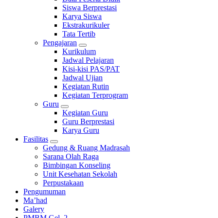
Siswa Berprestasi
Karya Siswa
Ekstrakurikuler
Tata Tertib
Pengajaran
Kurikulum
Jadwal Pelajaran
Kisi-kisi PAS/PAT
Jadwal Ujian
Kegiatan Rutin
Kegiatan Terprogram
Guru
Kegiatan Guru
Guru Berprestasi
Karya Guru
Fasilitas
Gedung & Ruang Madrasah
Sarana Olah Raga
Bimbingan Konseling
Unit Kesehatan Sekolah
Perpustakaan
Pengumuman
Ma’had
Galery
PMBM Gel. 2