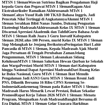
MTSN 1 Sleman
Wawan Sutrisna Bagikan Pengalaman Haji
kepada Guru dan Pegawai MTsN 1 Sleman
Ragam Aksi
Ekstrakurikuler Ramaikan Akhirussanah MTsN 1
Sleman
Cahyo Yusuf Raih 100 TKAD Bahasa Inggris, Jadi
Pencetak Nilai Tertinggi di Angkatannya
Alumni MTsN 1
Sleman Serahkan Bibit Nanas Jumbo, Dukung Penguatan
Ekoteologi Madrasah
Akhirussanah Kelas IX MTsN 1 Sleman
Diwarnai Apresiasi Akademik dan Tahfid
Guru Bahasa Arab
MTsN 1 Sleman Raih Juara 3 Guru Inovatif Kabupaten
Sleman 2026
Lulus 100 Persen, murid Kelas IX MTsN 1 Sleman
Siap Melangkah ke Jenjang Berikutnya
Peringatan Hari Lahir
Pancasila di MTsN 1 Sleman, Kepala Madrasah Ajak Murid
Jaga Persatuan di Tengah Perubahan Zaman
Jelang
Pengumuman, MTsN 1 Sleman Laksanakan Sidang
Kelulusan
MTsN 1 Sleman Salurkan Hewan Qurban ke Sekolah
dan Warga
Prestasi Murid MTsN 1 Sleman dari Kabupaten
hingga Nasional Dapat Apresiasi Madrasah
Dari Ruang Kelas
ke Buku Nasional, Guru MTsN 1 Sleman Ikut Menulis
Pengalaman Jadi ASN
3 Guru MTsN 1 Sleman Resmi Jadi
PNS, Dilantik Bersama 16 Ribu CPNS Kemenag Se-
Indonesia
Kankemenag Sleman pada Raker MTsN 1 Sleman:
Madrasah Harus Menarik Lewat Prestasi, Bukan Sekadar
Promosi
Rapat Kerja Tahun 2026 MTsN 1 Sleman: Menata
Program, Menguatkan Arah Madrasah
Bangkit Bersama di
Era Digital, MTsN 1 Sleman Gelar Upacara Harkitnas