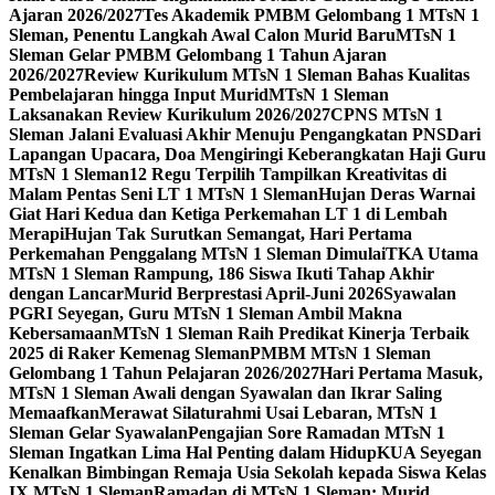
Ajaran 2026/2027
Tes Akademik PMBM Gelombang 1 MTsN 1
Sleman, Penentu Langkah Awal Calon Murid Baru
MTsN 1
Sleman Gelar PMBM Gelombang 1 Tahun Ajaran
2026/2027
Review Kurikulum MTsN 1 Sleman Bahas Kualitas
Pembelajaran hingga Input Murid
MTsN 1 Sleman
Laksanakan Review Kurikulum 2026/2027
CPNS MTsN 1
Sleman Jalani Evaluasi Akhir Menuju Pengangkatan PNS
Dari
Lapangan Upacara, Doa Mengiringi Keberangkatan Haji Guru
MTsN 1 Sleman
12 Regu Terpilih Tampilkan Kreativitas di
Malam Pentas Seni LT 1 MTsN 1 Sleman
Hujan Deras Warnai
Giat Hari Kedua dan Ketiga Perkemahan LT 1 di Lembah
Merapi
Hujan Tak Surutkan Semangat, Hari Pertama
Perkemahan Penggalang MTsN 1 Sleman Dimulai
TKA Utama
MTsN 1 Sleman Rampung, 186 Siswa Ikuti Tahap Akhir
dengan Lancar
Murid Berprestasi April-Juni 2026
Syawalan
PGRI Seyegan, Guru MTsN 1 Sleman Ambil Makna
Kebersamaan
MTsN 1 Sleman Raih Predikat Kinerja Terbaik
2025 di Raker Kemenag Sleman
PMBM MTsN 1 Sleman
Gelombang 1 Tahun Pelajaran 2026/2027
Hari Pertama Masuk,
MTsN 1 Sleman Awali dengan Syawalan dan Ikrar Saling
Memaafkan
Merawat Silaturahmi Usai Lebaran, MTsN 1
Sleman Gelar Syawalan
Pengajian Sore Ramadan MTsN 1
Sleman Ingatkan Lima Hal Penting dalam Hidup
KUA Seyegan
Kenalkan Bimbingan Remaja Usia Sekolah kepada Siswa Kelas
IX MTsN 1 Sleman
Ramadan di MTsN 1 Sleman: Murid