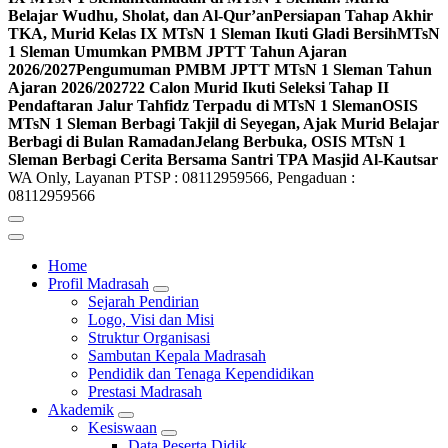
Belajar Wudhu, Sholat, dan Al-Qur’an
Persiapan Tahap Akhir
TKA, Murid Kelas IX MTsN 1 Sleman Ikuti Gladi Bersih
MTsN
1 Sleman Umumkan PMBM JPTT Tahun Ajaran
2026/2027
Pengumuman PMBM JPTT MTsN 1 Sleman Tahun
Ajaran 2026/2027
22 Calon Murid Ikuti Seleksi Tahap II
Pendaftaran Jalur Tahfidz Terpadu di MTsN 1 Sleman
OSIS
MTsN 1 Sleman Berbagi Takjil di Seyegan, Ajak Murid Belajar
Berbagi di Bulan Ramadan
Jelang Berbuka, OSIS MTsN 1
Sleman Berbagi Cerita Bersama Santri TPA Masjid Al-Kautsar
WA Only, Layanan PTSP : 08112959566, Pengaduan :
08112959566
Home
Profil Madrasah
Sejarah Pendirian
Logo, Visi dan Misi
Struktur Organisasi
Sambutan Kepala Madrasah
Pendidik dan Tenaga Kependidikan
Prestasi Madrasah
Akademik
Kesiswaan
Data Peserta Didik