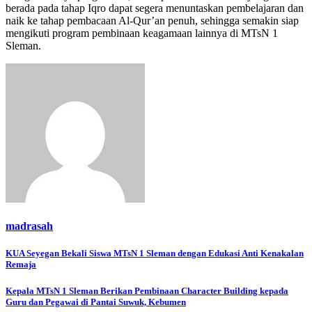
berada pada tahap Iqro dapat segera menuntaskan pembelajaran dan
naik ke tahap pembacaan Al-Qur’an penuh, sehingga semakin siap
mengikuti program pembinaan keagamaan lainnya di MTsN 1
Sleman.
madrasah
Navigasi
KUA Seyegan Bekali Siswa MTsN 1 Sleman dengan Edukasi Anti Kenakalan
Remaja
pos
Kepala MTsN 1 Sleman Berikan Pembinaan Character Building kepada
Guru dan Pegawai di Pantai Suwuk, Kebumen