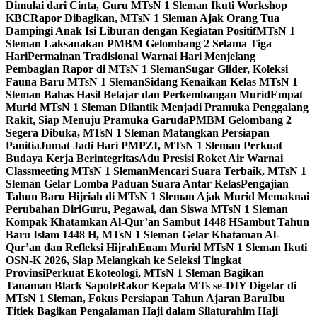
Dimulai dari Cinta, Guru MTsN 1 Sleman Ikuti Workshop
KBC
Rapor Dibagikan, MTsN 1 Sleman Ajak Orang Tua
Dampingi Anak Isi Liburan dengan Kegiatan Positif
MTsN 1
Sleman Laksanakan PMBM Gelombang 2 Selama Tiga
Hari
Permainan Tradisional Warnai Hari Menjelang
Pembagian Rapor di MTsN 1 Sleman
Sugar Glider, Koleksi
Fauna Baru MTsN 1 Sleman
Sidang Kenaikan Kelas MTsN 1
Sleman Bahas Hasil Belajar dan Perkembangan Murid
Empat
Murid MTsN 1 Sleman Dilantik Menjadi Pramuka Penggalang
Rakit, Siap Menuju Pramuka Garuda
PMBM Gelombang 2
Segera Dibuka, MTsN 1 Sleman Matangkan Persiapan
Panitia
Jumat Jadi Hari PMPZI, MTsN 1 Sleman Perkuat
Budaya Kerja Berintegritas
Adu Presisi Roket Air Warnai
Classmeeting MTsN 1 Sleman
Mencari Suara Terbaik, MTsN 1
Sleman Gelar Lomba Paduan Suara Antar Kelas
Pengajian
Tahun Baru Hijriah di MTsN 1 Sleman Ajak Murid Memaknai
Perubahan Diri
Guru, Pegawai, dan Siswa MTsN 1 Sleman
Kompak Khatamkan Al-Qur’an Sambut 1448 H
Sambut Tahun
Baru Islam 1448 H, MTsN 1 Sleman Gelar Khataman Al-
Qur’an dan Refleksi Hijrah
Enam Murid MTsN 1 Sleman Ikuti
OSN-K 2026, Siap Melangkah ke Seleksi Tingkat
Provinsi
Perkuat Ekoteologi, MTsN 1 Sleman Bagikan
Tanaman Black Sapote
Rakor Kepala MTs se-DIY Digelar di
MTsN 1 Sleman, Fokus Persiapan Tahun Ajaran Baru
Ibu
Titiek Bagikan Pengalaman Haji dalam Silaturahim Haji