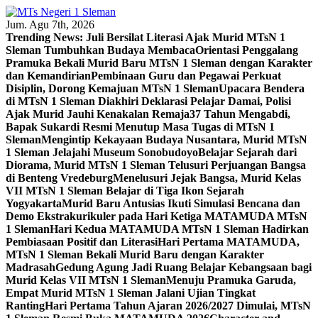
Skip
to
Jum. Agu 7th, 2026
content
Trending News:
Juli Bersilat Literasi Ajak Murid MTsN 1
Sleman Tumbuhkan Budaya Membaca
Orientasi Penggalang
Pramuka Bekali Murid Baru MTsN 1 Sleman dengan Karakter
dan Kemandirian
Pembinaan Guru dan Pegawai Perkuat
Disiplin, Dorong Kemajuan MTsN 1 Sleman
Upacara Bendera
di MTsN 1 Sleman Diakhiri Deklarasi Pelajar Damai, Polisi
Ajak Murid Jauhi Kenakalan Remaja
37 Tahun Mengabdi,
Bapak Sukardi Resmi Menutup Masa Tugas di MTsN 1
Sleman
Mengintip Kekayaan Budaya Nusantara, Murid MTsN
1 Sleman Jelajahi Museum Sonobudoyo
Belajar Sejarah dari
Diorama, Murid MTsN 1 Sleman Telusuri Perjuangan Bangsa
di Benteng Vredeburg
Menelusuri Jejak Bangsa, Murid Kelas
VII MTsN 1 Sleman Belajar di Tiga Ikon Sejarah
Yogyakarta
Murid Baru Antusias Ikuti Simulasi Bencana dan
Demo Ekstrakurikuler pada Hari Ketiga MATAMUDA MTsN
1 Sleman
Hari Kedua MATAMUDA MTsN 1 Sleman Hadirkan
Pembiasaan Positif dan Literasi
Hari Pertama MATAMUDA,
MTsN 1 Sleman Bekali Murid Baru dengan Karakter
Madrasah
Gedung Agung Jadi Ruang Belajar Kebangsaan bagi
Murid Kelas VII MTsN 1 Sleman
Menuju Pramuka Garuda,
Empat Murid MTsN 1 Sleman Jalani Ujian Tingkat
Ranting
Hari Pertama Tahun Ajaran 2026/2027 Dimulai, MTsN