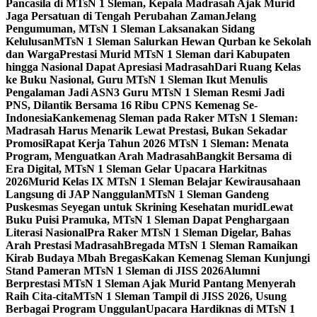
Pancasila di MTsN 1 Sleman, Kepala Madrasah Ajak Murid
Jaga Persatuan di Tengah Perubahan Zaman
Jelang
Pengumuman, MTsN 1 Sleman Laksanakan Sidang
Kelulusan
MTsN 1 Sleman Salurkan Hewan Qurban ke Sekolah
dan Warga
Prestasi Murid MTsN 1 Sleman dari Kabupaten
hingga Nasional Dapat Apresiasi Madrasah
Dari Ruang Kelas
ke Buku Nasional, Guru MTsN 1 Sleman Ikut Menulis
Pengalaman Jadi ASN
3 Guru MTsN 1 Sleman Resmi Jadi
PNS, Dilantik Bersama 16 Ribu CPNS Kemenag Se-
Indonesia
Kankemenag Sleman pada Raker MTsN 1 Sleman:
Madrasah Harus Menarik Lewat Prestasi, Bukan Sekadar
Promosi
Rapat Kerja Tahun 2026 MTsN 1 Sleman: Menata
Program, Menguatkan Arah Madrasah
Bangkit Bersama di
Era Digital, MTsN 1 Sleman Gelar Upacara Harkitnas
2026
Murid Kelas IX MTsN 1 Sleman Belajar Kewirausahaan
Langsung di JAP Nanggulan
MTsN 1 Sleman Gandeng
Puskesmas Seyegan untuk Skrining Kesehatan murid
Lewat
Buku Puisi Pramuka, MTsN 1 Sleman Dapat Penghargaan
Literasi Nasional
Pra Raker MTsN 1 Sleman Digelar, Bahas
Arah Prestasi Madrasah
Bregada MTsN 1 Sleman Ramaikan
Kirab Budaya Mbah Bregas
Kakan Kemenag Sleman Kunjungi
Stand Pameran MTsN 1 Sleman di JISS 2026
Alumni
Berprestasi MTsN 1 Sleman Ajak Murid Pantang Menyerah
Raih Cita-cita
MTsN 1 Sleman Tampil di JISS 2026, Usung
Berbagai Program Unggulan
Upacara Hardiknas di MTsN 1