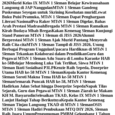
2026
Murid Kelas IX MTsN 1 Sleman Belajar Kewirausahaan
Langsung di JAP Nanggulan
MTsN 1 Sleman Gandeng
Puskesmas Seyegan untuk Skrining Kesehatan murid
Lewat
Buku Puisi Pramuka, MTsN 1 Sleman Dapat Penghargaan
Literasi Nasional
Pra Raker MTsN 1 Sleman Digelar, Bahas
Arah Prestasi Madrasah
Bregada MTsN 1 Sleman Ramaikan
Kirab Budaya Mbah Bregas
Kakan Kemenag Sleman Kunjungi
Stand Pameran MTsN 1 Sleman di JISS 2026
Alumni
Berprestasi MTsN 1 Sleman Ajak Murid Pantang Menyerah
Raih Cita-cita
MTsN 1 Sleman Tampil di JISS 2026, Usung
Berbagai Program Unggulan
Upacara Hardiknas di MTsN 1
Sleman Tekankan Kolaborasi dalam Pendidikan
Guru dan
Pegawai MTsN 1 Sleman Adu Suara di Lomba Karaoke HAB
ke-58
Belajar Menolong Luka Tak Terlihat, Siswa MTsN 1
Sleman Ikuti Sosialisasi P3LP
Kenzie Raih Sepeda, Doorprize
Utama HAB ke-58 MTsN 1 Sleman
Kepala Kantor Kemenag
Sleman Soroti Makna Tema HAB ke-58 MTsN 1
Sleman
Semarak Puncak HAB ke-58, MTsN 1 Sleman
Hadirkan Jalan Sehat hingga Doorprize Sepeda
Napak Tilas
Sejarah, Guru dan Pegawai MTsN 1 Sleman Ziarah ke Makam
KH M. Basyarudin
Selesaikan TKAD, Kelas IX MTsN 1 Sleman
Lanjut Hadapi Tahap Berikutnya
Kepala Kantor Kemenag
Sleman Tinjau Langsung TKAD di MTsN 1 Sleman
OSIS
MTsN 1 Sleman Hadiri Pembukaan MTQ DIY 2026, Sleman
Raih Juara Umum
Pengumuman PMBM Gelombang 1 Tahun