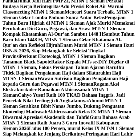
Panitia
Jumat Jadi Hari PMPZI, MTsN 1 Sleman Perkuat
Budaya Kerja Berintegritas
Adu Presisi Roket Air Warnai
Classmeeting MTsN 1 Sleman
Mencari Suara Terbaik, MTsN 1
Sleman Gelar Lomba Paduan Suara Antar Kelas
Pengajian
Tahun Baru Hijriah di MTsN 1 Sleman Ajak Murid Memaknai
Perubahan Diri
Guru, Pegawai, dan Siswa MTsN 1 Sleman
Kompak Khatamkan Al-Qur’an Sambut 1448 H
Sambut Tahun
Baru Islam 1448 H, MTsN 1 Sleman Gelar Khataman Al-
Qur’an dan Refleksi Hijrah
Enam Murid MTsN 1 Sleman Ikuti
OSN-K 2026, Siap Melangkah ke Seleksi Tingkat
Provinsi
Perkuat Ekoteologi, MTsN 1 Sleman Bagikan
Tanaman Black Sapote
Rakor Kepala MTs se-DIY Digelar di
MTsN 1 Sleman, Fokus Persiapan Tahun Ajaran Baru
Ibu
Titiek Bagikan Pengalaman Haji dalam Silaturahim Haji
MTSN 1 Sleman
Wawan Sutrisna Bagikan Pengalaman Haji
kepada Guru dan Pegawai MTsN 1 Sleman
Ragam Aksi
Ekstrakurikuler Ramaikan Akhirussanah MTsN 1
Sleman
Cahyo Yusuf Raih 100 TKAD Bahasa Inggris, Jadi
Pencetak Nilai Tertinggi di Angkatannya
Alumni MTsN 1
Sleman Serahkan Bibit Nanas Jumbo, Dukung Penguatan
Ekoteologi Madrasah
Akhirussanah Kelas IX MTsN 1 Sleman
Diwarnai Apresiasi Akademik dan Tahfid
Guru Bahasa Arab
MTsN 1 Sleman Raih Juara 3 Guru Inovatif Kabupaten
Sleman 2026
Lulus 100 Persen, murid Kelas IX MTsN 1 Sleman
Siap Melangkah ke Jenjang Berikutnya
Peringatan Hari Lahir