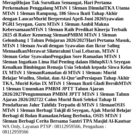
Merapi
Hujan Tak Surutkan Semangat, Hari Pertama
Perkemahan Penggalang MTsN 1 Sleman Dimulai
TKA Utama
MTsN 1 Sleman Rampung, 186 Siswa Ikuti Tahap Akhir
dengan Lancar
Murid Berprestasi April-Juni 2026
Syawalan
PGRI Seyegan, Guru MTsN 1 Sleman Ambil Makna
Kebersamaan
MTsN 1 Sleman Raih Predikat Kinerja Terbaik
2025 di Raker Kemenag Sleman
PMBM MTsN 1 Sleman
Gelombang 1 Tahun Pelajaran 2026/2027
Hari Pertama Masuk,
MTsN 1 Sleman Awali dengan Syawalan dan Ikrar Saling
Memaafkan
Merawat Silaturahmi Usai Lebaran, MTsN 1
Sleman Gelar Syawalan
Pengajian Sore Ramadan MTsN 1
Sleman Ingatkan Lima Hal Penting dalam Hidup
KUA Seyegan
Kenalkan Bimbingan Remaja Usia Sekolah kepada Siswa Kelas
IX MTsN 1 Sleman
Ramadan di MTsN 1 Sleman: Murid
Belajar Wudhu, Sholat, dan Al-Qur’an
Persiapan Tahap Akhir
TKA, Murid Kelas IX MTsN 1 Sleman Ikuti Gladi Bersih
MTsN
1 Sleman Umumkan PMBM JPTT Tahun Ajaran
2026/2027
Pengumuman PMBM JPTT MTsN 1 Sleman Tahun
Ajaran 2026/2027
22 Calon Murid Ikuti Seleksi Tahap II
Pendaftaran Jalur Tahfidz Terpadu di MTsN 1 Sleman
OSIS
MTsN 1 Sleman Berbagi Takjil di Seyegan, Ajak Murid Belajar
Berbagi di Bulan Ramadan
Jelang Berbuka, OSIS MTsN 1
Sleman Berbagi Cerita Bersama Santri TPA Masjid Al-Kautsar
WA Only, Layanan PTSP : 08112959566, Pengaduan :
08112959566