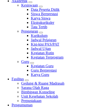
Akademik
Kesiswaan
Data Peserta Didik
Siswa Berprestasi
Karya Siswa
Ekstrakurikuler
Tata Tertib
Pengajaran
Kurikulum
Jadwal Pelajaran
Kisi-kisi PAS/PAT
Jadwal Ujian
Kegiatan Rutin
Kegiatan Terprogram
Guru
Kegiatan Guru
Guru Berprestasi
Karya Guru
Fasilitas
Gedung & Ruang Madrasah
Sarana Olah Raga
Bimbingan Konseling
Unit Kesehatan Sekolah
Perpustakaan
Pengumuman