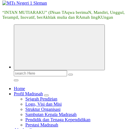
“INTAN MUTIARAKU” (INsan TAqwa berimaN, Mandiri, Unggul,
Terampil, Inovatif, berAkhlak mulia dan RAmah lingKUngan
Search
for:
Home
Profil Madrasah
Sejarah Pendirian
Logo, Visi dan Misi
Struktur Organisasi
Sambutan Kepala Madrasah
Pendidik dan Tenaga Kependidikan
Prestasi Madrasah