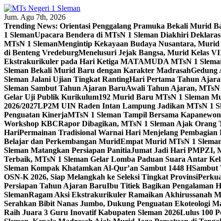
Skip
to
Jum. Agu 7th, 2026
content
Trending News:
Orientasi Penggalang Pramuka Bekali Murid 
1 Sleman
Upacara Bendera di MTsN 1 Sleman Diakhiri Deklarasi
MTsN 1 Sleman
Mengintip Kekayaan Budaya Nusantara, Murid
di Benteng Vredeburg
Menelusuri Jejak Bangsa, Murid Kelas VI
Ekstrakurikuler pada Hari Ketiga MATAMUDA MTsN 1 Slema
Sleman Bekali Murid Baru dengan Karakter Madrasah
Gedung 
Sleman Jalani Ujian Tingkat Ranting
Hari Pertama Tahun Ajar
Sleman Sambut Tahun Ajaran Baru
Awali Tahun Ajaran, MTsN 
Gelar Uji Publik Kurikulum
192 Murid Baru MTsN 1 Sleman M
2026/2027
LP2M UIN Raden Intan Lampung Jadikan MTsN 1 Sle
Penguatan Kinerja
MTsN 1 Sleman Tampil Bersama Kapanewon S
Workshop KBC
Rapor Dibagikan, MTsN 1 Sleman Ajak Orang Tu
Hari
Permainan Tradisional Warnai Hari Menjelang Pembagian
Belajar dan Perkembangan Murid
Empat Murid MTsN 1 Sleman 
Sleman Matangkan Persiapan Panitia
Jumat Jadi Hari PMPZI, M
Terbaik, MTsN 1 Sleman Gelar Lomba Paduan Suara Antar Kel
Sleman Kompak Khatamkan Al-Qur’an Sambut 1448 H
Sambut 
OSN-K 2026, Siap Melangkah ke Seleksi Tingkat Provinsi
Perkua
Persiapan Tahun Ajaran Baru
Ibu Titiek Bagikan Pengalaman H
Sleman
Ragam Aksi Ekstrakurikuler Ramaikan Akhirussanah 
Serahkan Bibit Nanas Jumbo, Dukung Penguatan Ekoteologi M
Raih Juara 3 Guru Inovatif Kabupaten Sleman 2026
Lulus 100 P