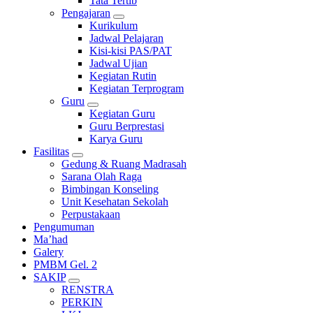
Tata Tertib
Pengajaran
Kurikulum
Jadwal Pelajaran
Kisi-kisi PAS/PAT
Jadwal Ujian
Kegiatan Rutin
Kegiatan Terprogram
Guru
Kegiatan Guru
Guru Berprestasi
Karya Guru
Fasilitas
Gedung & Ruang Madrasah
Sarana Olah Raga
Bimbingan Konseling
Unit Kesehatan Sekolah
Perpustakaan
Pengumuman
Ma’had
Galery
PMBM Gel. 2
SAKIP
RENSTRA
PERKIN