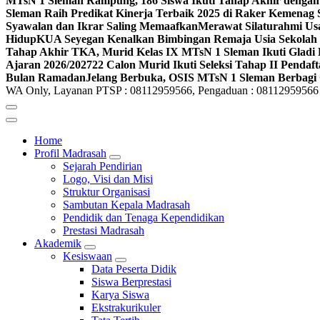
MTsN 1 Sleman Rampung, 186 Siswa Ikuti Tahap Akhir dengan
Sleman Raih Predikat Kinerja Terbaik 2025 di Raker Kemenag
Syawalan dan Ikrar Saling Memaafkan
Merawat Silaturahmi Us
Hidup
KUA Seyegan Kenalkan Bimbingan Remaja Usia Sekolah 
Tahap Akhir TKA, Murid Kelas IX MTsN 1 Sleman Ikuti Gladi 
Ajaran 2026/2027
22 Calon Murid Ikuti Seleksi Tahap II Pendaf
Bulan Ramadan
Jelang Berbuka, OSIS MTsN 1 Sleman Berbagi 
WA Only, Layanan PTSP : 08112959566, Pengaduan : 08112959566
Home
Profil Madrasah
Sejarah Pendirian
Logo, Visi dan Misi
Struktur Organisasi
Sambutan Kepala Madrasah
Pendidik dan Tenaga Kependidikan
Prestasi Madrasah
Akademik
Kesiswaan
Data Peserta Didik
Siswa Berprestasi
Karya Siswa
Ekstrakurikuler