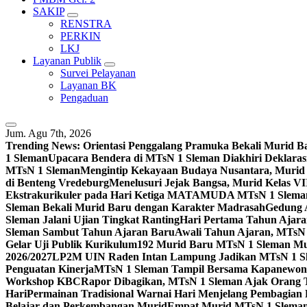
SAKIP
RENSTRA
PERKIN
LKJ
Layanan Publik
Survei Pelayanan
Layanan BK
Pengaduan
Jum. Agu 7th, 2026
Trending News:
Orientasi Penggalang Pramuka Bekali Murid 
1 Sleman
Upacara Bendera di MTsN 1 Sleman Diakhiri Deklarasi
MTsN 1 Sleman
Mengintip Kekayaan Budaya Nusantara, Murid
di Benteng Vredeburg
Menelusuri Jejak Bangsa, Murid Kelas VI
Ekstrakurikuler pada Hari Ketiga MATAMUDA MTsN 1 Slema
Sleman Bekali Murid Baru dengan Karakter Madrasah
Gedung 
Sleman Jalani Ujian Tingkat Ranting
Hari Pertama Tahun Ajar
Sleman Sambut Tahun Ajaran Baru
Awali Tahun Ajaran, MTsN 
Gelar Uji Publik Kurikulum
192 Murid Baru MTsN 1 Sleman M
2026/2027
LP2M UIN Raden Intan Lampung Jadikan MTsN 1 Sle
Penguatan Kinerja
MTsN 1 Sleman Tampil Bersama Kapanewon S
Workshop KBC
Rapor Dibagikan, MTsN 1 Sleman Ajak Orang Tu
Hari
Permainan Tradisional Warnai Hari Menjelang Pembagian
Belajar dan Perkembangan Murid
Empat Murid MTsN 1 Sleman 