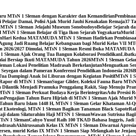
Baru MTsN 1 Sleman dengan Karakter dan Kemandirian
Pembinaa
 Pelajar Damai, Polisi Ajak Murid Jauhi Kenakalan Remaja
37 T
 MTsN 1 Sleman Jelajahi Museum Sonobudoyo
Belajar Sejarah d
I MTsN 1 Sleman Belajar di Tiga Ikon Sejarah Yogyakarta
Murid 
n
Hari Kedua MATAMUDA MTsN 1 Sleman Hadirkan Pembiasaan P
Agung Jadi Ruang Belajar Kebangsaan bagi Murid Kelas VII MT
an 2026/2027 Dimulai, MTsN 1 Sleman Resmi Buka MATAMUDA 
1 Sleman Ajak Orang Tua Bangun Kolaborasi Pendidikan
Libatk
ulai Bersiap Ikuti MATAMUDA Tahun 2026
MTsN 1 Sleman Gelar
man Lokasi Penelitian Madrasah Berkelanjutan
Menguatkan Sem
eyegan dalam Pameran Konferensi Pendidikan Indonesia 2026
B
a Dampingi Anak Isi Liburan dengan Kegiatan Positif
MTsN 1 S
 Rapor di MTsN 1 Sleman
Sugar Glider, Koleksi Fauna Baru MTs
Dilantik Menjadi Pramuka Penggalang Rakit, Siap Menuju Pr
TsN 1 Sleman Perkuat Budaya Kerja Berintegritas
Adu Presisi 
as
Pengajian Tahun Baru Hijriah di MTsN 1 Sleman Ajak Murid
Tahun Baru Islam 1448 H, MTsN 1 Sleman Gelar Khataman Al-Qur
t Ekoteologi, MTsN 1 Sleman Bagikan Tanaman Black Sapote
Rak
aji dalam Silaturahim Haji MTSN 1 Sleman
Wawan Sutrisna Bagi
MTsN 1 Sleman
Cahyo Yusuf Raih 100 TKAD Bahasa Inggris, Jadi P
adrasah
Akhirussanah Kelas IX MTsN 1 Sleman Diwarnai Apresia
ersen, murid Kelas IX MTsN 1 Sleman Siap Melangkah ke Jenjan