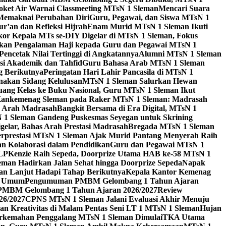
Roket Air Warnai Classmeeting MTsN 1 Sleman
Mencari Suara
 Memaknai Perubahan Diri
Guru, Pegawai, dan Siswa MTsN 1
’an dan Refleksi Hijrah
Enam Murid MTsN 1 Sleman Ikuti
or Kepala MTs se-DIY Digelar di MTsN 1 Sleman, Fokus
kan Pengalaman Haji kepada Guru dan Pegawai MTsN 1
encetak Nilai Tertinggi di Angkatannya
Alumni MTsN 1 Sleman
si Akademik dan Tahfid
Guru Bahasa Arab MTsN 1 Sleman
g Berikutnya
Peringatan Hari Lahir Pancasila di MTsN 1
akan Sidang Kelulusan
MTsN 1 Sleman Salurkan Hewan
uang Kelas ke Buku Nasional, Guru MTsN 1 Sleman Ikut
ankemenag Sleman pada Raker MTsN 1 Sleman: Madrasah
n Arah Madrasah
Bangkit Bersama di Era Digital, MTsN 1
1 Sleman Gandeng Puskesmas Seyegan untuk Skrining
elar, Bahas Arah Prestasi Madrasah
Bregada MTsN 1 Sleman
rprestasi MTsN 1 Sleman Ajak Murid Pantang Menyerah Raih
n Kolaborasi dalam Pendidikan
Guru dan Pegawai MTsN 1
3LP
Kenzie Raih Sepeda, Doorprize Utama HAB ke-58 MTsN 1
man Hadirkan Jalan Sehat hingga Doorprize Sepeda
Napak
an Lanjut Hadapi Tahap Berikutnya
Kepala Kantor Kemenag
ra Umum
Pengumuman PMBM Gelombang 1 Tahun Ajaran
PMBM Gelombang 1 Tahun Ajaran 2026/2027
Review
26/2027
CPNS MTsN 1 Sleman Jalani Evaluasi Akhir Menuju
kan Kreativitas di Malam Pentas Seni LT 1 MTsN 1 Sleman
Hujan
erkemahan Penggalang MTsN 1 Sleman Dimulai
TKA Utama