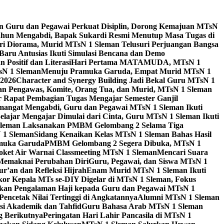
n Guru dan Pegawai Perkuat Disiplin, Dorong Kemajuan MTsN
ahun Mengabdi, Bapak Sukardi Resmi Menutup Masa Tugas di
ari Diorama, Murid MTsN 1 Sleman Telusuri Perjuangan Bangsa
Baru Antusias Ikuti Simulasi Bencana dan Demo
ositif dan Literasi
Hari Pertama MATAMUDA, MTsN 1
sN 1 Sleman
Menuju Pramuka Garuda, Empat Murid MTsN 1
2026
Character and Synergy Building Jadi Bekal Guru MTsN 1
an Pengawas, Komite, Orang Tua, dan Murid, MTsN 1 Sleman
 Rapat Pembagian Tugas Mengajar Semester Ganjil
angat Mengabdi, Guru dan Pegawai MTsN 1 Sleman Ikuti
elajar Mengajar Dimulai dari Cinta, Guru MTsN 1 Sleman Ikuti
leman Laksanakan PMBM Gelombang 2 Selama Tiga
N 1 Sleman
Sidang Kenaikan Kelas MTsN 1 Sleman Bahas Hasil
amuka Garuda
PMBM Gelombang 2 Segera Dibuka, MTsN 1
Roket Air Warnai Classmeeting MTsN 1 Sleman
Mencari Suara
 Memaknai Perubahan Diri
Guru, Pegawai, dan Siswa MTsN 1
’an dan Refleksi Hijrah
Enam Murid MTsN 1 Sleman Ikuti
or Kepala MTs se-DIY Digelar di MTsN 1 Sleman, Fokus
kan Pengalaman Haji kepada Guru dan Pegawai MTsN 1
encetak Nilai Tertinggi di Angkatannya
Alumni MTsN 1 Sleman
si Akademik dan Tahfid
Guru Bahasa Arab MTsN 1 Sleman
g Berikutnya
Peringatan Hari Lahir Pancasila di MTsN 1