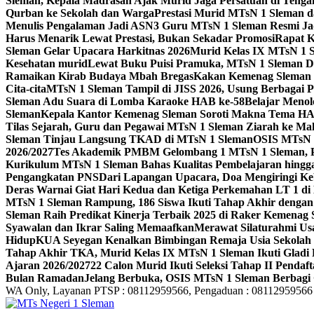
Sleman, Kepala Madrasah Ajak Murid Jaga Persatuan di Ten
Qurban ke Sekolah dan Warga
Prestasi Murid MTsN 1 Sleman d
Menulis Pengalaman Jadi ASN
3 Guru MTsN 1 Sleman Resmi Ja
Harus Menarik Lewat Prestasi, Bukan Sekadar Promosi
Rapat K
Sleman Gelar Upacara Harkitnas 2026
Murid Kelas IX MTsN 1 
Kesehatan murid
Lewat Buku Puisi Pramuka, MTsN 1 Sleman Da
Ramaikan Kirab Budaya Mbah Bregas
Kakan Kemenag Sleman 
Cita-cita
MTsN 1 Sleman Tampil di JISS 2026, Usung Berbagai 
Sleman Adu Suara di Lomba Karaoke HAB ke-58
Belajar Menol
Sleman
Kepala Kantor Kemenag Sleman Soroti Makna Tema HA
Tilas Sejarah, Guru dan Pegawai MTsN 1 Sleman Ziarah ke M
Sleman Tinjau Langsung TKAD di MTsN 1 Sleman
OSIS MTsN 
2026/2027
Tes Akademik PMBM Gelombang 1 MTsN 1 Sleman, P
Kurikulum MTsN 1 Sleman Bahas Kualitas Pembelajaran hingg
Pengangkatan PNS
Dari Lapangan Upacara, Doa Mengiringi K
Deras Warnai Giat Hari Kedua dan Ketiga Perkemahan LT 1 d
MTsN 1 Sleman Rampung, 186 Siswa Ikuti Tahap Akhir dengan
Sleman Raih Predikat Kinerja Terbaik 2025 di Raker Kemenag
Syawalan dan Ikrar Saling Memaafkan
Merawat Silaturahmi Us
Hidup
KUA Seyegan Kenalkan Bimbingan Remaja Usia Sekolah 
Tahap Akhir TKA, Murid Kelas IX MTsN 1 Sleman Ikuti Gladi 
Ajaran 2026/2027
22 Calon Murid Ikuti Seleksi Tahap II Pendaf
Bulan Ramadan
Jelang Berbuka, OSIS MTsN 1 Sleman Berbagi 
WA Only, Layanan PTSP : 08112959566, Pengaduan : 08112959566