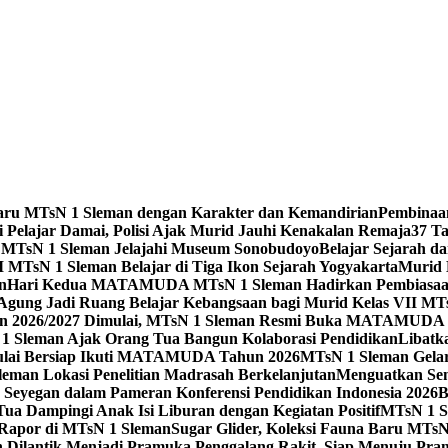
Baru MTsN 1 Sleman dengan Karakter dan Kemandirian
Pembinaa
 Pelajar Damai, Polisi Ajak Murid Jauhi Kenakalan Remaja
37 T
 MTsN 1 Sleman Jelajahi Museum Sonobudoyo
Belajar Sejarah d
I MTsN 1 Sleman Belajar di Tiga Ikon Sejarah Yogyakarta
Murid 
n
Hari Kedua MATAMUDA MTsN 1 Sleman Hadirkan Pembiasaan P
Agung Jadi Ruang Belajar Kebangsaan bagi Murid Kelas VII MT
an 2026/2027 Dimulai, MTsN 1 Sleman Resmi Buka MATAMUDA 
1 Sleman Ajak Orang Tua Bangun Kolaborasi Pendidikan
Libatk
ulai Bersiap Ikuti MATAMUDA Tahun 2026
MTsN 1 Sleman Gelar
man Lokasi Penelitian Madrasah Berkelanjutan
Menguatkan Sem
eyegan dalam Pameran Konferensi Pendidikan Indonesia 2026
B
a Dampingi Anak Isi Liburan dengan Kegiatan Positif
MTsN 1 S
 Rapor di MTsN 1 Sleman
Sugar Glider, Koleksi Fauna Baru MTs
Dilantik Menjadi Pramuka Penggalang Rakit, Siap Menuju Pr