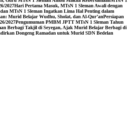
an, Guru MTsN 1 Sleman Ambil Makna Kebersamaan
MTsN 1
6/2027
Hari Pertama Masuk, MTsN 1 Sleman Awali dengan
dan MTsN 1 Sleman Ingatkan Lima Hal Penting dalam
n: Murid Belajar Wudhu, Sholat, dan Al-Qur’an
Persiapan
26/2027
Pengumuman PMBM JPTT MTsN 1 Sleman Tahun
n Berbagi Takjil di Seyegan, Ajak Murid Belajar Berbagi di
dirkan Dongeng Ramadan untuk Murid SDN Bedelan