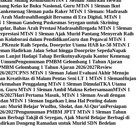
akan Sidang Kelulusan
MTsN 1 Sleman Salurkan Hewan
uang Kelas ke Buku Nasional, Guru MTsN 1 Sleman Ikut
ankemenag Sleman pada Raker MTsN 1 Sleman: Madrasah
n Arah Madrasah
Bangkit Bersama di Era Digital, MTsN 1
1 Sleman Gandeng Puskesmas Seyegan untuk Skrining
elar, Bahas Arah Prestasi Madrasah
Bregada MTsN 1 Sleman
rprestasi MTsN 1 Sleman Ajak Murid Pantang Menyerah Raih
n Kolaborasi dalam Pendidikan
Guru dan Pegawai MTsN 1
3LP
Kenzie Raih Sepeda, Doorprize Utama HAB ke-58 MTsN 1
man Hadirkan Jalan Sehat hingga Doorprize Sepeda
Napak
an Lanjut Hadapi Tahap Berikutnya
Kepala Kantor Kemenag
ra Umum
Pengumuman PMBM Gelombang 1 Tahun Ajaran
PMBM Gelombang 1 Tahun Ajaran 2026/2027
Review
26/2027
CPNS MTsN 1 Sleman Jalani Evaluasi Akhir Menuju
kan Kreativitas di Malam Pentas Seni LT 1 MTsN 1 Sleman
Hujan
erkemahan Penggalang MTsN 1 Sleman Dimulai
TKA Utama
an, Guru MTsN 1 Sleman Ambil Makna Kebersamaan
MTsN 1
6/2027
Hari Pertama Masuk, MTsN 1 Sleman Awali dengan
dan MTsN 1 Sleman Ingatkan Lima Hal Penting dalam
n: Murid Belajar Wudhu, Sholat, dan Al-Qur’an
Persiapan
26/2027
Pengumuman PMBM JPTT MTsN 1 Sleman Tahun
n Berbagi Takjil di Seyegan, Ajak Murid Belajar Berbagi di
dirkan Dongeng Ramadan untuk Murid SDN Bedelan