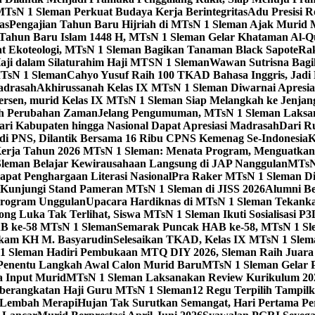
TsN 1 Sleman Perkuat Budaya Kerja Berintegritas
Adu Presisi 
as
Pengajian Tahun Baru Hijriah di MTsN 1 Sleman Ajak Murid
Tahun Baru Islam 1448 H, MTsN 1 Sleman Gelar Khataman Al-Qur
t Ekoteologi, MTsN 1 Sleman Bagikan Tanaman Black Sapote
Rak
aji dalam Silaturahim Haji MTSN 1 Sleman
Wawan Sutrisna Bagi
MTsN 1 Sleman
Cahyo Yusuf Raih 100 TKAD Bahasa Inggris, Jadi P
adrasah
Akhirussanah Kelas IX MTsN 1 Sleman Diwarnai Apresia
ersen, murid Kelas IX MTsN 1 Sleman Siap Melangkah ke Jenjan
gah Perubahan Zaman
Jelang Pengumuman, MTsN 1 Sleman Laksan
ari Kabupaten hingga Nasional Dapat Apresiasi Madrasah
Dari R
di PNS, Dilantik Bersama 16 Ribu CPNS Kemenag Se-Indonesia
K
erja Tahun 2026 MTsN 1 Sleman: Menata Program, Menguatka
Sleman Belajar Kewirausahaan Langsung di JAP Nanggulan
MTsN 
pat Penghargaan Literasi Nasional
Pra Raker MTsN 1 Sleman Dig
Kunjungi Stand Pameran MTsN 1 Sleman di JISS 2026
Alumni Be
Program Unggulan
Upacara Hardiknas di MTsN 1 Sleman Tekanka
ong Luka Tak Terlihat, Siswa MTsN 1 Sleman Ikuti Sosialisasi P
B ke-58 MTsN 1 Sleman
Semarak Puncak HAB ke-58, MTsN 1 Sle
akam KH M. Basyarudin
Selesaikan TKAD, Kelas IX MTsN 1 Slem
1 Sleman Hadiri Pembukaan MTQ DIY 2026, Sleman Raih Jua
enentu Langkah Awal Calon Murid Baru
MTsN 1 Sleman Gelar 
a Input Murid
MTsN 1 Sleman Laksanakan Review Kurikulum 20
eberangkatan Haji Guru MTsN 1 Sleman
12 Regu Terpilih Tampil
i Lembah Merapi
Hujan Tak Surutkan Semangat, Hari Pertama P