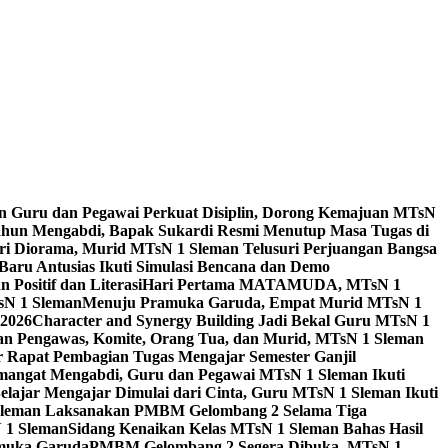
n Guru dan Pegawai Perkuat Disiplin, Dorong Kemajuan MTsN
ahun Mengabdi, Bapak Sukardi Resmi Menutup Masa Tugas di
ari Diorama, Murid MTsN 1 Sleman Telusuri Perjuangan Bangsa
Baru Antusias Ikuti Simulasi Bencana dan Demo
ositif dan Literasi
Hari Pertama MATAMUDA, MTsN 1
sN 1 Sleman
Menuju Pramuka Garuda, Empat Murid MTsN 1
2026
Character and Synergy Building Jadi Bekal Guru MTsN 1
an Pengawas, Komite, Orang Tua, dan Murid, MTsN 1 Sleman
 Rapat Pembagian Tugas Mengajar Semester Ganjil
angat Mengabdi, Guru dan Pegawai MTsN 1 Sleman Ikuti
elajar Mengajar Dimulai dari Cinta, Guru MTsN 1 Sleman Ikuti
leman Laksanakan PMBM Gelombang 2 Selama Tiga
N 1 Sleman
Sidang Kenaikan Kelas MTsN 1 Sleman Bahas Hasil
amuka Garuda
PMBM Gelombang 2 Segera Dibuka, MTsN 1