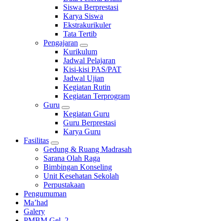
Siswa Berprestasi
Karya Siswa
Ekstrakurikuler
Tata Tertib
Pengajaran
Kurikulum
Jadwal Pelajaran
Kisi-kisi PAS/PAT
Jadwal Ujian
Kegiatan Rutin
Kegiatan Terprogram
Guru
Kegiatan Guru
Guru Berprestasi
Karya Guru
Fasilitas
Gedung & Ruang Madrasah
Sarana Olah Raga
Bimbingan Konseling
Unit Kesehatan Sekolah
Perpustakaan
Pengumuman
Ma’had
Galery
PMBM Gel. 2