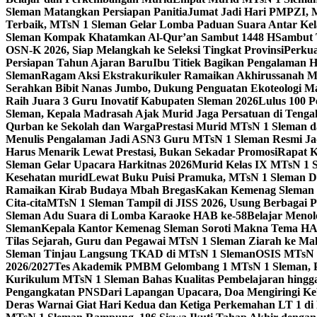
Sleman Matangkan Persiapan Panitia
Jumat Jadi Hari PMPZI, M
Terbaik, MTsN 1 Sleman Gelar Lomba Paduan Suara Antar Kel
Sleman Kompak Khatamkan Al-Qur’an Sambut 1448 H
Sambut 
OSN-K 2026, Siap Melangkah ke Seleksi Tingkat Provinsi
Perkua
Persiapan Tahun Ajaran Baru
Ibu Titiek Bagikan Pengalaman H
Sleman
Ragam Aksi Ekstrakurikuler Ramaikan Akhirussanah 
Serahkan Bibit Nanas Jumbo, Dukung Penguatan Ekoteologi M
Raih Juara 3 Guru Inovatif Kabupaten Sleman 2026
Lulus 100 P
Sleman, Kepala Madrasah Ajak Murid Jaga Persatuan di Ten
Qurban ke Sekolah dan Warga
Prestasi Murid MTsN 1 Sleman d
Menulis Pengalaman Jadi ASN
3 Guru MTsN 1 Sleman Resmi Ja
Harus Menarik Lewat Prestasi, Bukan Sekadar Promosi
Rapat K
Sleman Gelar Upacara Harkitnas 2026
Murid Kelas IX MTsN 1 
Kesehatan murid
Lewat Buku Puisi Pramuka, MTsN 1 Sleman Da
Ramaikan Kirab Budaya Mbah Bregas
Kakan Kemenag Sleman 
Cita-cita
MTsN 1 Sleman Tampil di JISS 2026, Usung Berbagai 
Sleman Adu Suara di Lomba Karaoke HAB ke-58
Belajar Menol
Sleman
Kepala Kantor Kemenag Sleman Soroti Makna Tema HA
Tilas Sejarah, Guru dan Pegawai MTsN 1 Sleman Ziarah ke M
Sleman Tinjau Langsung TKAD di MTsN 1 Sleman
OSIS MTsN 
2026/2027
Tes Akademik PMBM Gelombang 1 MTsN 1 Sleman, P
Kurikulum MTsN 1 Sleman Bahas Kualitas Pembelajaran hingg
Pengangkatan PNS
Dari Lapangan Upacara, Doa Mengiringi K
Deras Warnai Giat Hari Kedua dan Ketiga Perkemahan LT 1 d