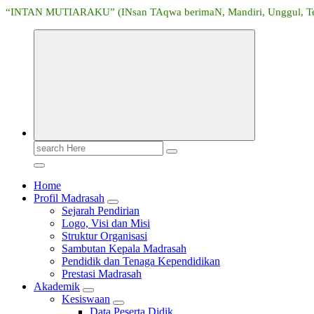
“INTAN MUTIARAKU” (INsan TAqwa berimaN, Mandiri, Unggul, Tera
Search
for:
Home
Profil Madrasah
Sejarah Pendirian
Logo, Visi dan Misi
Struktur Organisasi
Sambutan Kepala Madrasah
Pendidik dan Tenaga Kependidikan
Prestasi Madrasah
Akademik
Kesiswaan
Data Peserta Didik