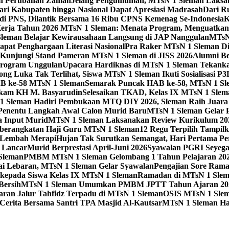
gah Perubahan Zaman
Jelang Pengumuman, MTsN 1 Sleman Laksan
ari Kabupaten hingga Nasional Dapat Apresiasi Madrasah
Dari R
di PNS, Dilantik Bersama 16 Ribu CPNS Kemenag Se-Indonesia
K
erja Tahun 2026 MTsN 1 Sleman: Menata Program, Menguatka
Sleman Belajar Kewirausahaan Langsung di JAP Nanggulan
MTsN 
pat Penghargaan Literasi Nasional
Pra Raker MTsN 1 Sleman Dig
Kunjungi Stand Pameran MTsN 1 Sleman di JISS 2026
Alumni Be
Program Unggulan
Upacara Hardiknas di MTsN 1 Sleman Tekanka
ong Luka Tak Terlihat, Siswa MTsN 1 Sleman Ikuti Sosialisasi P
B ke-58 MTsN 1 Sleman
Semarak Puncak HAB ke-58, MTsN 1 Sle
akam KH M. Basyarudin
Selesaikan TKAD, Kelas IX MTsN 1 Slem
1 Sleman Hadiri Pembukaan MTQ DIY 2026, Sleman Raih Jua
enentu Langkah Awal Calon Murid Baru
MTsN 1 Sleman Gelar 
a Input Murid
MTsN 1 Sleman Laksanakan Review Kurikulum 20
eberangkatan Haji Guru MTsN 1 Sleman
12 Regu Terpilih Tampil
i Lembah Merapi
Hujan Tak Surutkan Semangat, Hari Pertama P
 Lancar
Murid Berprestasi April-Juni 2026
Syawalan PGRI Seyeg
 Sleman
PMBM MTsN 1 Sleman Gelombang 1 Tahun Pelajaran 202
ai Lebaran, MTsN 1 Sleman Gelar Syawalan
Pengajian Sore Rama
kepada Siswa Kelas IX MTsN 1 Sleman
Ramadan di MTsN 1 Slema
Bersih
MTsN 1 Sleman Umumkan PMBM JPTT Tahun Ajaran 20
taran Jalur Tahfidz Terpadu di MTsN 1 Sleman
OSIS MTsN 1 Slema
Cerita Bersama Santri TPA Masjid Al-Kautsar
MTsN 1 Sleman Ha