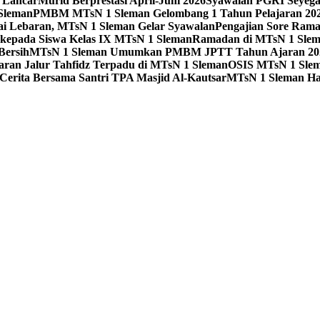
 Lancar
Murid Berprestasi April-Juni 2026
Syawalan PGRI Seyeg
 Sleman
PMBM MTsN 1 Sleman Gelombang 1 Tahun Pelajaran 202
ai Lebaran, MTsN 1 Sleman Gelar Syawalan
Pengajian Sore Rama
kepada Siswa Kelas IX MTsN 1 Sleman
Ramadan di MTsN 1 Slema
Bersih
MTsN 1 Sleman Umumkan PMBM JPTT Tahun Ajaran 20
taran Jalur Tahfidz Terpadu di MTsN 1 Sleman
OSIS MTsN 1 Slema
Cerita Bersama Santri TPA Masjid Al-Kautsar
MTsN 1 Sleman Ha