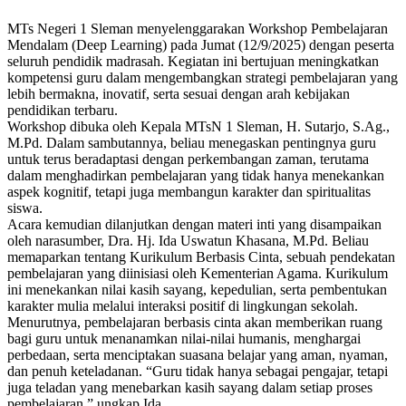
MTs Negeri 1 Sleman menyelenggarakan Workshop Pembelajaran
Mendalam (Deep Learning) pada Jumat (12/9/2025) dengan peserta
seluruh pendidik madrasah. Kegiatan ini bertujuan meningkatkan
kompetensi guru dalam mengembangkan strategi pembelajaran yang
lebih bermakna, inovatif, serta sesuai dengan arah kebijakan
pendidikan terbaru.
Workshop dibuka oleh Kepala MTsN 1 Sleman, H. Sutarjo, S.Ag.,
M.Pd. Dalam sambutannya, beliau menegaskan pentingnya guru
untuk terus beradaptasi dengan perkembangan zaman, terutama
dalam menghadirkan pembelajaran yang tidak hanya menekankan
aspek kognitif, tetapi juga membangun karakter dan spiritualitas
siswa.
Acara kemudian dilanjutkan dengan materi inti yang disampaikan
oleh narasumber, Dra. Hj. Ida Uswatun Khasana, M.Pd. Beliau
memaparkan tentang Kurikulum Berbasis Cinta, sebuah pendekatan
pembelajaran yang diinisiasi oleh Kementerian Agama. Kurikulum
ini menekankan nilai kasih sayang, kepedulian, serta pembentukan
karakter mulia melalui interaksi positif di lingkungan sekolah.
Menurutnya, pembelajaran berbasis cinta akan memberikan ruang
bagi guru untuk menanamkan nilai-nilai humanis, menghargai
perbedaan, serta menciptakan suasana belajar yang aman, nyaman,
dan penuh keteladanan. “Guru tidak hanya sebagai pengajar, tetapi
juga teladan yang menebarkan kasih sayang dalam setiap proses
pembelajaran,” ungkap Ida.