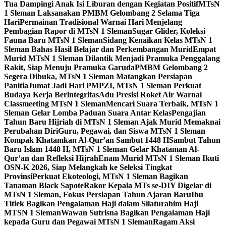
Tua Dampingi Anak Isi Liburan dengan Kegiatan Positif
MTsN
1 Sleman Laksanakan PMBM Gelombang 2 Selama Tiga
Hari
Permainan Tradisional Warnai Hari Menjelang
Pembagian Rapor di MTsN 1 Sleman
Sugar Glider, Koleksi
Fauna Baru MTsN 1 Sleman
Sidang Kenaikan Kelas MTsN 1
Sleman Bahas Hasil Belajar dan Perkembangan Murid
Empat
Murid MTsN 1 Sleman Dilantik Menjadi Pramuka Penggalang
Rakit, Siap Menuju Pramuka Garuda
PMBM Gelombang 2
Segera Dibuka, MTsN 1 Sleman Matangkan Persiapan
Panitia
Jumat Jadi Hari PMPZI, MTsN 1 Sleman Perkuat
Budaya Kerja Berintegritas
Adu Presisi Roket Air Warnai
Classmeeting MTsN 1 Sleman
Mencari Suara Terbaik, MTsN 1
Sleman Gelar Lomba Paduan Suara Antar Kelas
Pengajian
Tahun Baru Hijriah di MTsN 1 Sleman Ajak Murid Memaknai
Perubahan Diri
Guru, Pegawai, dan Siswa MTsN 1 Sleman
Kompak Khatamkan Al-Qur’an Sambut 1448 H
Sambut Tahun
Baru Islam 1448 H, MTsN 1 Sleman Gelar Khataman Al-
Qur’an dan Refleksi Hijrah
Enam Murid MTsN 1 Sleman Ikuti
OSN-K 2026, Siap Melangkah ke Seleksi Tingkat
Provinsi
Perkuat Ekoteologi, MTsN 1 Sleman Bagikan
Tanaman Black Sapote
Rakor Kepala MTs se-DIY Digelar di
MTsN 1 Sleman, Fokus Persiapan Tahun Ajaran Baru
Ibu
Titiek Bagikan Pengalaman Haji dalam Silaturahim Haji
MTSN 1 Sleman
Wawan Sutrisna Bagikan Pengalaman Haji
kepada Guru dan Pegawai MTsN 1 Sleman
Ragam Aksi