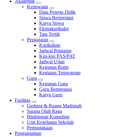
Akademik
Kesiswaan
Data Peserta Didik
Siswa Berprestasi
Karya Siswa
Ekstrakurikuler
Tata Tertib
Pengajaran
Kurikulum
Jadwal Pelajaran
Kisi-kisi PAS/PAT
Jadwal Ujian
Kegiatan Rutin
Kegiatan Terprogram
Guru
Kegiatan Guru
Guru Berprestasi
Karya Guru
Fasilitas
Gedung & Ruang Madrasah
Sarana Olah Raga
Bimbingan Konseling
Unit Kesehatan Sekolah
Perpustakaan
Pengumuman