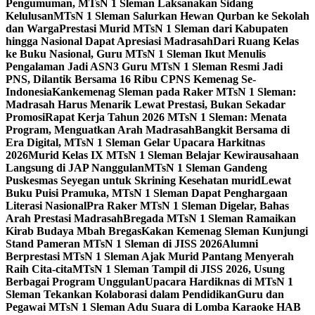
Pengumuman, MTsN 1 Sleman Laksanakan Sidang
Kelulusan
MTsN 1 Sleman Salurkan Hewan Qurban ke Sekolah
dan Warga
Prestasi Murid MTsN 1 Sleman dari Kabupaten
hingga Nasional Dapat Apresiasi Madrasah
Dari Ruang Kelas
ke Buku Nasional, Guru MTsN 1 Sleman Ikut Menulis
Pengalaman Jadi ASN
3 Guru MTsN 1 Sleman Resmi Jadi
PNS, Dilantik Bersama 16 Ribu CPNS Kemenag Se-
Indonesia
Kankemenag Sleman pada Raker MTsN 1 Sleman:
Madrasah Harus Menarik Lewat Prestasi, Bukan Sekadar
Promosi
Rapat Kerja Tahun 2026 MTsN 1 Sleman: Menata
Program, Menguatkan Arah Madrasah
Bangkit Bersama di
Era Digital, MTsN 1 Sleman Gelar Upacara Harkitnas
2026
Murid Kelas IX MTsN 1 Sleman Belajar Kewirausahaan
Langsung di JAP Nanggulan
MTsN 1 Sleman Gandeng
Puskesmas Seyegan untuk Skrining Kesehatan murid
Lewat
Buku Puisi Pramuka, MTsN 1 Sleman Dapat Penghargaan
Literasi Nasional
Pra Raker MTsN 1 Sleman Digelar, Bahas
Arah Prestasi Madrasah
Bregada MTsN 1 Sleman Ramaikan
Kirab Budaya Mbah Bregas
Kakan Kemenag Sleman Kunjungi
Stand Pameran MTsN 1 Sleman di JISS 2026
Alumni
Berprestasi MTsN 1 Sleman Ajak Murid Pantang Menyerah
Raih Cita-cita
MTsN 1 Sleman Tampil di JISS 2026, Usung
Berbagai Program Unggulan
Upacara Hardiknas di MTsN 1
Sleman Tekankan Kolaborasi dalam Pendidikan
Guru dan
Pegawai MTsN 1 Sleman Adu Suara di Lomba Karaoke HAB