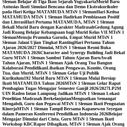
Sleman Belajar di Tiga Ikon Sejarah Yogyakarta
Murid Baru
Antusias Ikuti Simulasi Bencana dan Demo Ekstrakurikuler
pada Hari Ketiga MATAMUDA MTsN 1 Sleman
Hari Kedua
MATAMUDA MTsN 1 Sleman Hadirkan Pembiasaan Positif
dan Literasi
Hari Pertama MATAMUDA, MTsN 1 Sleman
Bekali Murid Baru dengan Karakter Madrasah
Gedung Agung
Jadi Ruang Belajar Kebangsaan bagi Murid Kelas VII MTsN 1
Sleman
Menuju Pramuka Garuda, Empat Murid MTsN 1
Sleman Jalani Ujian Tingkat Ranting
Hari Pertama Tahun
Ajaran 2026/2027 Dimulai, MTsN 1 Sleman Resmi Buka
MATAMUDA 2026
Character and Synergy Building Jadi Bekal
Guru MTsN 1 Sleman Sambut Tahun Ajaran Baru
Awali
Tahun Ajaran, MTsN 1 Sleman Ajak Orang Tua Bangun
Kolaborasi Pendidikan
Libatkan Pengawas, Komite, Orang
Tua, dan Murid, MTsN 1 Sleman Gelar Uji Publik
Kurikulum
192 Murid Baru MTsN 1 Sleman Mulai Bersiap
Ikuti MATAMUDA Tahun 2026
MTsN 1 Sleman Gelar Rapat
Pembagian Tugas Mengajar Semester Ganjil 2026/2027
LP2M
UIN Raden Intan Lampung Jadikan MTsN 1 Sleman Lokasi
Penelitian Madrasah Berkelanjutan
Menguatkan Semangat
Mengabdi, Guru dan Pegawai MTsN 1 Sleman Ikuti Penguatan
Kinerja
MTsN 1 Sleman Tampil Bersama Kapanewon Seyegan
dalam Pameran Konferensi Pendidikan Indonesia 2026
Belajar
Mengajar Dimulai dari Cinta, Guru MTsN 1 Sleman Ikuti
Workshop KBC
Rapor Dibagikan, MTsN 1 Sleman Ajak Orang