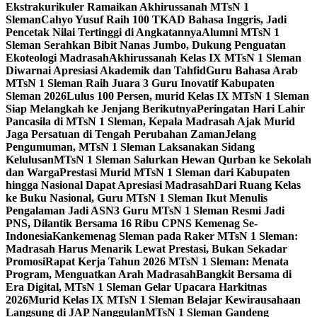
Ekstrakurikuler Ramaikan Akhirussanah MTsN 1
Sleman
Cahyo Yusuf Raih 100 TKAD Bahasa Inggris, Jadi
Pencetak Nilai Tertinggi di Angkatannya
Alumni MTsN 1
Sleman Serahkan Bibit Nanas Jumbo, Dukung Penguatan
Ekoteologi Madrasah
Akhirussanah Kelas IX MTsN 1 Sleman
Diwarnai Apresiasi Akademik dan Tahfid
Guru Bahasa Arab
MTsN 1 Sleman Raih Juara 3 Guru Inovatif Kabupaten
Sleman 2026
Lulus 100 Persen, murid Kelas IX MTsN 1 Sleman
Siap Melangkah ke Jenjang Berikutnya
Peringatan Hari Lahir
Pancasila di MTsN 1 Sleman, Kepala Madrasah Ajak Murid
Jaga Persatuan di Tengah Perubahan Zaman
Jelang
Pengumuman, MTsN 1 Sleman Laksanakan Sidang
Kelulusan
MTsN 1 Sleman Salurkan Hewan Qurban ke Sekolah
dan Warga
Prestasi Murid MTsN 1 Sleman dari Kabupaten
hingga Nasional Dapat Apresiasi Madrasah
Dari Ruang Kelas
ke Buku Nasional, Guru MTsN 1 Sleman Ikut Menulis
Pengalaman Jadi ASN
3 Guru MTsN 1 Sleman Resmi Jadi
PNS, Dilantik Bersama 16 Ribu CPNS Kemenag Se-
Indonesia
Kankemenag Sleman pada Raker MTsN 1 Sleman:
Madrasah Harus Menarik Lewat Prestasi, Bukan Sekadar
Promosi
Rapat Kerja Tahun 2026 MTsN 1 Sleman: Menata
Program, Menguatkan Arah Madrasah
Bangkit Bersama di
Era Digital, MTsN 1 Sleman Gelar Upacara Harkitnas
2026
Murid Kelas IX MTsN 1 Sleman Belajar Kewirausahaan
Langsung di JAP Nanggulan
MTsN 1 Sleman Gandeng