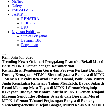
Ma’had
Galery
PMBM Gel. 2
SAKIP
RENSTRA
PERKIN
LKJ
Layanan Publik
Survei Pelayanan
Layanan BK
Pengaduan
Kam. Agu 6th, 2026
Trending News:
Orientasi Penggalang Pramuka Bekali Murid
Baru MTsN 1 Sleman dengan Karakter dan
Kemandirian
Pembinaan Guru dan Pegawai Perkuat Disiplin,
Dorong Kemajuan MTsN 1 Sleman
Upacara Bendera di MTsN
1 Sleman Diakhiri Deklarasi Pelajar Damai, Polisi Ajak Murid
Jauhi Kenakalan Remaja
37 Tahun Mengabdi, Bapak Sukardi
Resmi Menutup Masa Tugas di MTsN 1 Sleman
Mengintip
Kekayaan Budaya Nusantara, Murid MTsN 1 Sleman Jelajahi
Museum Sonobudoyo
Belajar Sejarah dari Diorama, Murid
MTsN 1 Sleman Telusuri Perjuangan Bangsa di Benteng
Vredeburg
Menelusuri Jejak Bangsa, Murid Kelas VII MTsN 1