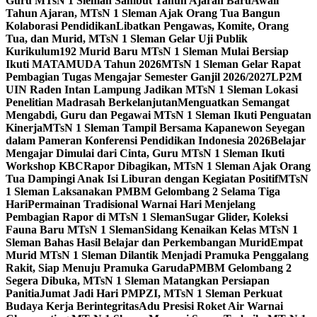
Guru MTsN 1 Sleman Sambut Tahun Ajaran Baru
Awali
Tahun Ajaran, MTsN 1 Sleman Ajak Orang Tua Bangun
Kolaborasi Pendidikan
Libatkan Pengawas, Komite, Orang
Tua, dan Murid, MTsN 1 Sleman Gelar Uji Publik
Kurikulum
192 Murid Baru MTsN 1 Sleman Mulai Bersiap
Ikuti MATAMUDA Tahun 2026
MTsN 1 Sleman Gelar Rapat
Pembagian Tugas Mengajar Semester Ganjil 2026/2027
LP2M
UIN Raden Intan Lampung Jadikan MTsN 1 Sleman Lokasi
Penelitian Madrasah Berkelanjutan
Menguatkan Semangat
Mengabdi, Guru dan Pegawai MTsN 1 Sleman Ikuti Penguatan
Kinerja
MTsN 1 Sleman Tampil Bersama Kapanewon Seyegan
dalam Pameran Konferensi Pendidikan Indonesia 2026
Belajar
Mengajar Dimulai dari Cinta, Guru MTsN 1 Sleman Ikuti
Workshop KBC
Rapor Dibagikan, MTsN 1 Sleman Ajak Orang
Tua Dampingi Anak Isi Liburan dengan Kegiatan Positif
MTsN
1 Sleman Laksanakan PMBM Gelombang 2 Selama Tiga
Hari
Permainan Tradisional Warnai Hari Menjelang
Pembagian Rapor di MTsN 1 Sleman
Sugar Glider, Koleksi
Fauna Baru MTsN 1 Sleman
Sidang Kenaikan Kelas MTsN 1
Sleman Bahas Hasil Belajar dan Perkembangan Murid
Empat
Murid MTsN 1 Sleman Dilantik Menjadi Pramuka Penggalang
Rakit, Siap Menuju Pramuka Garuda
PMBM Gelombang 2
Segera Dibuka, MTsN 1 Sleman Matangkan Persiapan
Panitia
Jumat Jadi Hari PMPZI, MTsN 1 Sleman Perkuat
Budaya Kerja Berintegritas
Adu Presisi Roket Air Warnai