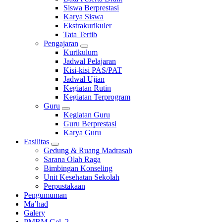
Siswa Berprestasi
Karya Siswa
Ekstrakurikuler
Tata Tertib
Pengajaran
Kurikulum
Jadwal Pelajaran
Kisi-kisi PAS/PAT
Jadwal Ujian
Kegiatan Rutin
Kegiatan Terprogram
Guru
Kegiatan Guru
Guru Berprestasi
Karya Guru
Fasilitas
Gedung & Ruang Madrasah
Sarana Olah Raga
Bimbingan Konseling
Unit Kesehatan Sekolah
Perpustakaan
Pengumuman
Ma’had
Galery
PMBM Gel. 2