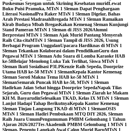
Puskesmas Seyegan untuk Skrining Kesehatan murid
Lewat
Buku Puisi Pramuka, MTsN 1 Sleman Dapat Penghargaan
Literasi Nasional
Pra Raker MTsN 1 Sleman Digelar, Bahas
Arah Prestasi Madrasah
Bregada MTsN 1 Sleman Ramaikan
Kirab Budaya Mbah Bregas
Kakan Kemenag Sleman Kunjungi
Stand Pameran MTsN 1 Sleman di JISS 2026
Alumni
Berprestasi MTsN 1 Sleman Ajak Murid Pantang Menyerah
Raih Cita-cita
MTsN 1 Sleman Tampil di JISS 2026, Usung
Berbagai Program Unggulan
Upacara Hardiknas di MTsN 1
Sleman Tekankan Kolaborasi dalam Pendidikan
Guru dan
Pegawai MTsN 1 Sleman Adu Suara di Lomba Karaoke HAB
ke-58
Belajar Menolong Luka Tak Terlihat, Siswa MTsN 1
Sleman Ikuti Sosialisasi P3LP
Kenzie Raih Sepeda, Doorprize
Utama HAB ke-58 MTsN 1 Sleman
Kepala Kantor Kemenag
Sleman Soroti Makna Tema HAB ke-58 MTsN 1
Sleman
Semarak Puncak HAB ke-58, MTsN 1 Sleman
Hadirkan Jalan Sehat hingga Doorprize Sepeda
Napak Tilas
Sejarah, Guru dan Pegawai MTsN 1 Sleman Ziarah ke Makam
KH M. Basyarudin
Selesaikan TKAD, Kelas IX MTsN 1 Sleman
Lanjut Hadapi Tahap Berikutnya
Kepala Kantor Kemenag
Sleman Tinjau Langsung TKAD di MTsN 1 Sleman
OSIS
MTsN 1 Sleman Hadiri Pembukaan MTQ DIY 2026, Sleman
Raih Juara Umum
Pengumuman PMBM Gelombang 1 Tahun
Ajaran 2026/2027
Tes Akademik PMBM Gelombang 1 MTsN 1
Sleman, Penentu Langkah Awal Calon Murid Baru
MTsN 1