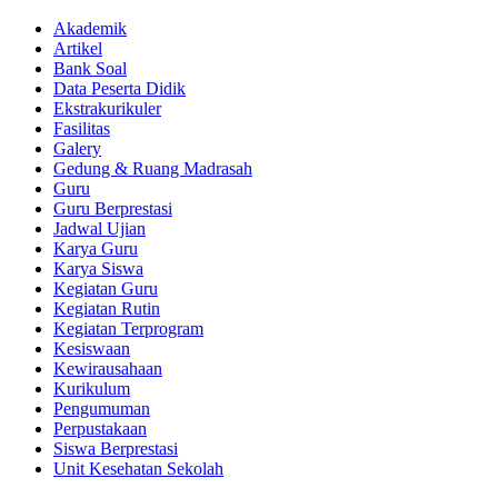
Akademik
Artikel
Bank Soal
Data Peserta Didik
Ekstrakurikuler
Fasilitas
Galery
Gedung & Ruang Madrasah
Guru
Guru Berprestasi
Jadwal Ujian
Karya Guru
Karya Siswa
Kegiatan Guru
Kegiatan Rutin
Kegiatan Terprogram
Kesiswaan
Kewirausahaan
Kurikulum
Pengumuman
Perpustakaan
Siswa Berprestasi
Unit Kesehatan Sekolah