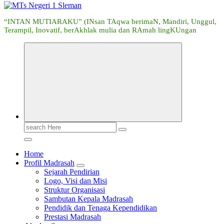
“INTAN MUTIARAKU” (INsan TAqwa berimaN, Mandiri, Unggul,
Terampil, Inovatif, berAkhlak mulia dan RAmah lingKUngan
Search
for:
Home
Profil Madrasah
Sejarah Pendirian
Logo, Visi dan Misi
Struktur Organisasi
Sambutan Kepala Madrasah
Pendidik dan Tenaga Kependidikan
Prestasi Madrasah