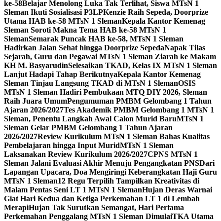
ke-58
Belajar Menolong Luka Tak Terlihat, Siswa MTsN 1
Sleman Ikuti Sosialisasi P3LP
Kenzie Raih Sepeda, Doorprize
Utama HAB ke-58 MTsN 1 Sleman
Kepala Kantor Kemenag
Sleman Soroti Makna Tema HAB ke-58 MTsN 1
Sleman
Semarak Puncak HAB ke-58, MTsN 1 Sleman
Hadirkan Jalan Sehat hingga Doorprize Sepeda
Napak Tilas
Sejarah, Guru dan Pegawai MTsN 1 Sleman Ziarah ke Makam
KH M. Basyarudin
Selesaikan TKAD, Kelas IX MTsN 1 Sleman
Lanjut Hadapi Tahap Berikutnya
Kepala Kantor Kemenag
Sleman Tinjau Langsung TKAD di MTsN 1 Sleman
OSIS
MTsN 1 Sleman Hadiri Pembukaan MTQ DIY 2026, Sleman
Raih Juara Umum
Pengumuman PMBM Gelombang 1 Tahun
Ajaran 2026/2027
Tes Akademik PMBM Gelombang 1 MTsN 1
Sleman, Penentu Langkah Awal Calon Murid Baru
MTsN 1
Sleman Gelar PMBM Gelombang 1 Tahun Ajaran
2026/2027
Review Kurikulum MTsN 1 Sleman Bahas Kualitas
Pembelajaran hingga Input Murid
MTsN 1 Sleman
Laksanakan Review Kurikulum 2026/2027
CPNS MTsN 1
Sleman Jalani Evaluasi Akhir Menuju Pengangkatan PNS
Dari
Lapangan Upacara, Doa Mengiringi Keberangkatan Haji Guru
MTsN 1 Sleman
12 Regu Terpilih Tampilkan Kreativitas di
Malam Pentas Seni LT 1 MTsN 1 Sleman
Hujan Deras Warnai
Giat Hari Kedua dan Ketiga Perkemahan LT 1 di Lembah
Merapi
Hujan Tak Surutkan Semangat, Hari Pertama
Perkemahan Penggalang MTsN 1 Sleman Dimulai
TKA Utama