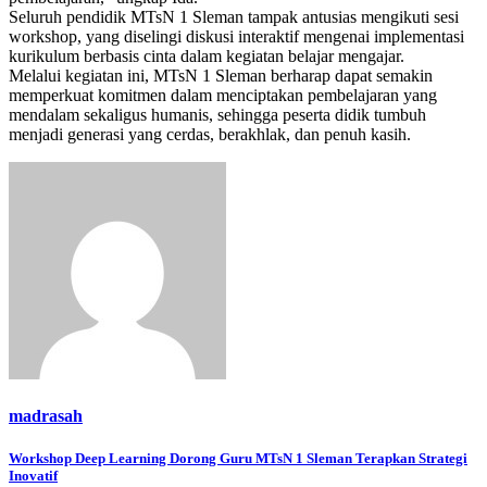
Seluruh pendidik MTsN 1 Sleman tampak antusias mengikuti sesi
workshop, yang diselingi diskusi interaktif mengenai implementasi
kurikulum berbasis cinta dalam kegiatan belajar mengajar.
Melalui kegiatan ini, MTsN 1 Sleman berharap dapat semakin
memperkuat komitmen dalam menciptakan pembelajaran yang
mendalam sekaligus humanis, sehingga peserta didik tumbuh
menjadi generasi yang cerdas, berakhlak, dan penuh kasih.
madrasah
Navigasi
Workshop Deep Learning Dorong Guru MTsN 1 Sleman Terapkan Strategi
Inovatif