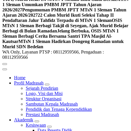
1 Sleman Umumkan PMBM JPTT Tahun Ajaran
2026/2027
Pengumuman PMBM JPTT MTsN 1 Sleman Tahun
Ajaran 2026/2027
22 Calon Murid Ikuti Seleksi Tahap II
Pendaftaran Jalur Tahfidz Terpadu di MTsN 1 Sleman
OSIS
MTsN 1 Sleman Berbagi Takjil di Seyegan, Ajak Murid Belajar
Berbagi di Bulan Ramadan
Jelang Berbuka, OSIS MTsN 1
Sleman Berbagi Cerita Bersama Santri TPA Masjid Al-
Kautsar
MTsN 1 Sleman Hadirkan Dongeng Ramadan untuk
Murid SDN Bedelan
WA Only, Layanan PTSP : 08112959566, Pengaduan :
08112959566
Home
Profil Madrasah
Sejarah Pendirian
Logo, Visi dan Misi
Struktur Organisasi
Sambutan Kepala Madrasah
Pendidik dan Tenaga Kependidikan
Prestasi Madrasah
Akademik
Kesiswaan
Data Peserta Didik