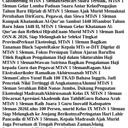
Classmeeting MTsN 1 Sleman
Mencari Suara Terbaik, MTsN 1
Sleman Gelar Lomba Paduan Suara Antar Kelas
Pengajian
Tahun Baru Hijriah di MTsN 1 Sleman Ajak Murid Memaknai
Perubahan Diri
Guru, Pegawai, dan Siswa MTsN 1 Sleman
Kompak Khatamkan Al-Qur’an Sambut 1448 H
Sambut Tahun
Baru Islam 1448 H, MTsN 1 Sleman Gelar Khataman Al-
Qur’an dan Refleksi Hijrah
Enam Murid MTsN 1 Sleman Ikuti
OSN-K 2026, Siap Melangkah ke Seleksi Tingkat
Provinsi
Perkuat Ekoteologi, MTsN 1 Sleman Bagikan
Tanaman Black Sapote
Rakor Kepala MTs se-DIY Digelar di
MTsN 1 Sleman, Fokus Persiapan Tahun Ajaran Baru
Ibu
Titiek Bagikan Pengalaman Haji dalam Silaturahim Haji
MTSN 1 Sleman
Wawan Sutrisna Bagikan Pengalaman Haji
kepada Guru dan Pegawai MTsN 1 Sleman
Ragam Aksi
Ekstrakurikuler Ramaikan Akhirussanah MTsN 1
Sleman
Cahyo Yusuf Raih 100 TKAD Bahasa Inggris, Jadi
Pencetak Nilai Tertinggi di Angkatannya
Alumni MTsN 1
Sleman Serahkan Bibit Nanas Jumbo, Dukung Penguatan
Ekoteologi Madrasah
Akhirussanah Kelas IX MTsN 1 Sleman
Diwarnai Apresiasi Akademik dan Tahfid
Guru Bahasa Arab
MTsN 1 Sleman Raih Juara 3 Guru Inovatif Kabupaten
Sleman 2026
Lulus 100 Persen, murid Kelas IX MTsN 1 Sleman
Siap Melangkah ke Jenjang Berikutnya
Peringatan Hari Lahir
Pancasila di MTsN 1 Sleman, Kepala Madrasah Ajak Murid
Jaga Persatuan di Tengah Perubahan Zaman
Jelang