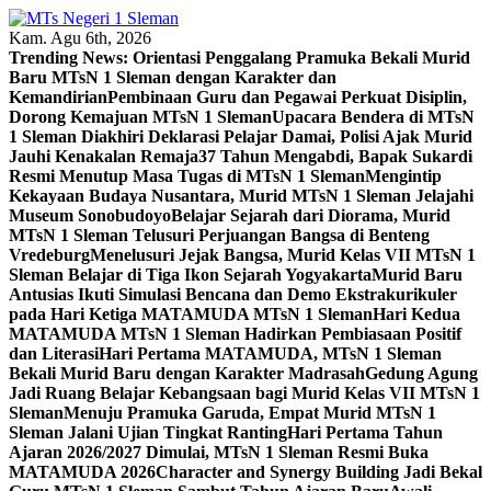
Skip
to
Kam. Agu 6th, 2026
content
Trending News:
Orientasi Penggalang Pramuka Bekali Murid
Baru MTsN 1 Sleman dengan Karakter dan
Kemandirian
Pembinaan Guru dan Pegawai Perkuat Disiplin,
Dorong Kemajuan MTsN 1 Sleman
Upacara Bendera di MTsN
1 Sleman Diakhiri Deklarasi Pelajar Damai, Polisi Ajak Murid
Jauhi Kenakalan Remaja
37 Tahun Mengabdi, Bapak Sukardi
Resmi Menutup Masa Tugas di MTsN 1 Sleman
Mengintip
Kekayaan Budaya Nusantara, Murid MTsN 1 Sleman Jelajahi
Museum Sonobudoyo
Belajar Sejarah dari Diorama, Murid
MTsN 1 Sleman Telusuri Perjuangan Bangsa di Benteng
Vredeburg
Menelusuri Jejak Bangsa, Murid Kelas VII MTsN 1
Sleman Belajar di Tiga Ikon Sejarah Yogyakarta
Murid Baru
Antusias Ikuti Simulasi Bencana dan Demo Ekstrakurikuler
pada Hari Ketiga MATAMUDA MTsN 1 Sleman
Hari Kedua
MATAMUDA MTsN 1 Sleman Hadirkan Pembiasaan Positif
dan Literasi
Hari Pertama MATAMUDA, MTsN 1 Sleman
Bekali Murid Baru dengan Karakter Madrasah
Gedung Agung
Jadi Ruang Belajar Kebangsaan bagi Murid Kelas VII MTsN 1
Sleman
Menuju Pramuka Garuda, Empat Murid MTsN 1
Sleman Jalani Ujian Tingkat Ranting
Hari Pertama Tahun
Ajaran 2026/2027 Dimulai, MTsN 1 Sleman Resmi Buka
MATAMUDA 2026
Character and Synergy Building Jadi Bekal