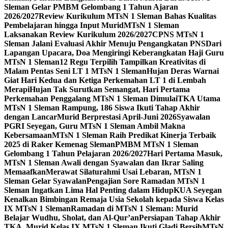
Sleman Gelar PMBM Gelombang 1 Tahun Ajaran
2026/2027
Review Kurikulum MTsN 1 Sleman Bahas Kualitas
Pembelajaran hingga Input Murid
MTsN 1 Sleman
Laksanakan Review Kurikulum 2026/2027
CPNS MTsN 1
Sleman Jalani Evaluasi Akhir Menuju Pengangkatan PNS
Dari
Lapangan Upacara, Doa Mengiringi Keberangkatan Haji Guru
MTsN 1 Sleman
12 Regu Terpilih Tampilkan Kreativitas di
Malam Pentas Seni LT 1 MTsN 1 Sleman
Hujan Deras Warnai
Giat Hari Kedua dan Ketiga Perkemahan LT 1 di Lembah
Merapi
Hujan Tak Surutkan Semangat, Hari Pertama
Perkemahan Penggalang MTsN 1 Sleman Dimulai
TKA Utama
MTsN 1 Sleman Rampung, 186 Siswa Ikuti Tahap Akhir
dengan Lancar
Murid Berprestasi April-Juni 2026
Syawalan
PGRI Seyegan, Guru MTsN 1 Sleman Ambil Makna
Kebersamaan
MTsN 1 Sleman Raih Predikat Kinerja Terbaik
2025 di Raker Kemenag Sleman
PMBM MTsN 1 Sleman
Gelombang 1 Tahun Pelajaran 2026/2027
Hari Pertama Masuk,
MTsN 1 Sleman Awali dengan Syawalan dan Ikrar Saling
Memaafkan
Merawat Silaturahmi Usai Lebaran, MTsN 1
Sleman Gelar Syawalan
Pengajian Sore Ramadan MTsN 1
Sleman Ingatkan Lima Hal Penting dalam Hidup
KUA Seyegan
Kenalkan Bimbingan Remaja Usia Sekolah kepada Siswa Kelas
IX MTsN 1 Sleman
Ramadan di MTsN 1 Sleman: Murid
Belajar Wudhu, Sholat, dan Al-Qur’an
Persiapan Tahap Akhir
TKA, Murid Kelas IX MTsN 1 Sleman Ikuti Gladi Bersih
MTsN