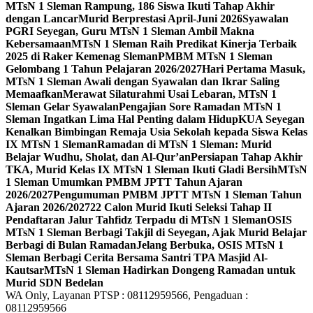
MTsN 1 Sleman Rampung, 186 Siswa Ikuti Tahap Akhir
dengan Lancar
Murid Berprestasi April-Juni 2026
Syawalan
PGRI Seyegan, Guru MTsN 1 Sleman Ambil Makna
Kebersamaan
MTsN 1 Sleman Raih Predikat Kinerja Terbaik
2025 di Raker Kemenag Sleman
PMBM MTsN 1 Sleman
Gelombang 1 Tahun Pelajaran 2026/2027
Hari Pertama Masuk,
MTsN 1 Sleman Awali dengan Syawalan dan Ikrar Saling
Memaafkan
Merawat Silaturahmi Usai Lebaran, MTsN 1
Sleman Gelar Syawalan
Pengajian Sore Ramadan MTsN 1
Sleman Ingatkan Lima Hal Penting dalam Hidup
KUA Seyegan
Kenalkan Bimbingan Remaja Usia Sekolah kepada Siswa Kelas
IX MTsN 1 Sleman
Ramadan di MTsN 1 Sleman: Murid
Belajar Wudhu, Sholat, dan Al-Qur’an
Persiapan Tahap Akhir
TKA, Murid Kelas IX MTsN 1 Sleman Ikuti Gladi Bersih
MTsN
1 Sleman Umumkan PMBM JPTT Tahun Ajaran
2026/2027
Pengumuman PMBM JPTT MTsN 1 Sleman Tahun
Ajaran 2026/2027
22 Calon Murid Ikuti Seleksi Tahap II
Pendaftaran Jalur Tahfidz Terpadu di MTsN 1 Sleman
OSIS
MTsN 1 Sleman Berbagi Takjil di Seyegan, Ajak Murid Belajar
Berbagi di Bulan Ramadan
Jelang Berbuka, OSIS MTsN 1
Sleman Berbagi Cerita Bersama Santri TPA Masjid Al-
Kautsar
MTsN 1 Sleman Hadirkan Dongeng Ramadan untuk
Murid SDN Bedelan
WA Only, Layanan PTSP : 08112959566, Pengaduan :
08112959566