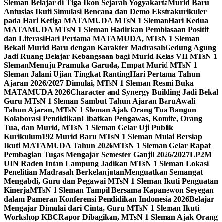
Sleman Belajar di Tiga Ikon Sejarah Yogyakarta
Murid Baru
Antusias Ikuti Simulasi Bencana dan Demo Ekstrakurikuler
pada Hari Ketiga MATAMUDA MTsN 1 Sleman
Hari Kedua
MATAMUDA MTsN 1 Sleman Hadirkan Pembiasaan Positif
dan Literasi
Hari Pertama MATAMUDA, MTsN 1 Sleman
Bekali Murid Baru dengan Karakter Madrasah
Gedung Agung
Jadi Ruang Belajar Kebangsaan bagi Murid Kelas VII MTsN 1
Sleman
Menuju Pramuka Garuda, Empat Murid MTsN 1
Sleman Jalani Ujian Tingkat Ranting
Hari Pertama Tahun
Ajaran 2026/2027 Dimulai, MTsN 1 Sleman Resmi Buka
MATAMUDA 2026
Character and Synergy Building Jadi Bekal
Guru MTsN 1 Sleman Sambut Tahun Ajaran Baru
Awali
Tahun Ajaran, MTsN 1 Sleman Ajak Orang Tua Bangun
Kolaborasi Pendidikan
Libatkan Pengawas, Komite, Orang
Tua, dan Murid, MTsN 1 Sleman Gelar Uji Publik
Kurikulum
192 Murid Baru MTsN 1 Sleman Mulai Bersiap
Ikuti MATAMUDA Tahun 2026
MTsN 1 Sleman Gelar Rapat
Pembagian Tugas Mengajar Semester Ganjil 2026/2027
LP2M
UIN Raden Intan Lampung Jadikan MTsN 1 Sleman Lokasi
Penelitian Madrasah Berkelanjutan
Menguatkan Semangat
Mengabdi, Guru dan Pegawai MTsN 1 Sleman Ikuti Penguatan
Kinerja
MTsN 1 Sleman Tampil Bersama Kapanewon Seyegan
dalam Pameran Konferensi Pendidikan Indonesia 2026
Belajar
Mengajar Dimulai dari Cinta, Guru MTsN 1 Sleman Ikuti
Workshop KBC
Rapor Dibagikan, MTsN 1 Sleman Ajak Orang