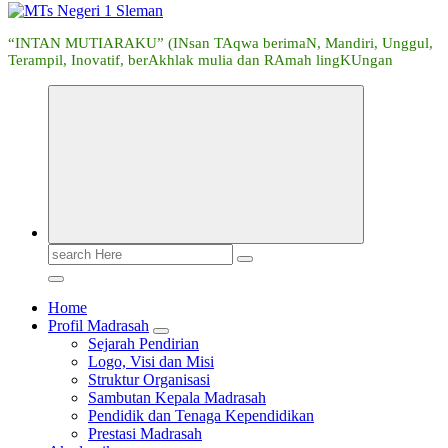
“INTAN MUTIARAKU” (INsan TAqwa berimaN, Mandiri, Unggul,
Terampil, Inovatif, berAkhlak mulia dan RAmah lingKUngan
Search
for:
Home
Profil Madrasah
Sejarah Pendirian
Logo, Visi dan Misi
Struktur Organisasi
Sambutan Kepala Madrasah
Pendidik dan Tenaga Kependidikan
Prestasi Madrasah