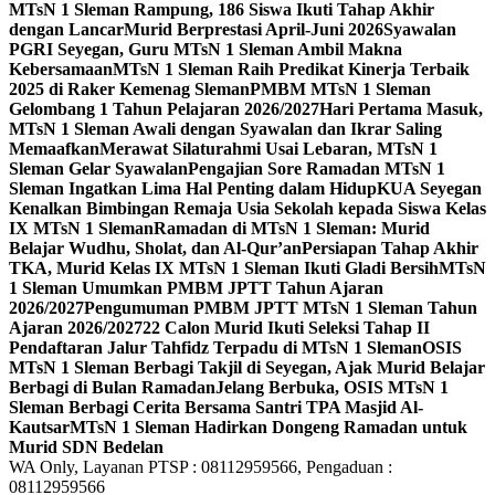
MTsN 1 Sleman Rampung, 186 Siswa Ikuti Tahap Akhir
dengan Lancar
Murid Berprestasi April-Juni 2026
Syawalan
PGRI Seyegan, Guru MTsN 1 Sleman Ambil Makna
Kebersamaan
MTsN 1 Sleman Raih Predikat Kinerja Terbaik
2025 di Raker Kemenag Sleman
PMBM MTsN 1 Sleman
Gelombang 1 Tahun Pelajaran 2026/2027
Hari Pertama Masuk,
MTsN 1 Sleman Awali dengan Syawalan dan Ikrar Saling
Memaafkan
Merawat Silaturahmi Usai Lebaran, MTsN 1
Sleman Gelar Syawalan
Pengajian Sore Ramadan MTsN 1
Sleman Ingatkan Lima Hal Penting dalam Hidup
KUA Seyegan
Kenalkan Bimbingan Remaja Usia Sekolah kepada Siswa Kelas
IX MTsN 1 Sleman
Ramadan di MTsN 1 Sleman: Murid
Belajar Wudhu, Sholat, dan Al-Qur’an
Persiapan Tahap Akhir
TKA, Murid Kelas IX MTsN 1 Sleman Ikuti Gladi Bersih
MTsN
1 Sleman Umumkan PMBM JPTT Tahun Ajaran
2026/2027
Pengumuman PMBM JPTT MTsN 1 Sleman Tahun
Ajaran 2026/2027
22 Calon Murid Ikuti Seleksi Tahap II
Pendaftaran Jalur Tahfidz Terpadu di MTsN 1 Sleman
OSIS
MTsN 1 Sleman Berbagi Takjil di Seyegan, Ajak Murid Belajar
Berbagi di Bulan Ramadan
Jelang Berbuka, OSIS MTsN 1
Sleman Berbagi Cerita Bersama Santri TPA Masjid Al-
Kautsar
MTsN 1 Sleman Hadirkan Dongeng Ramadan untuk
Murid SDN Bedelan
WA Only, Layanan PTSP : 08112959566, Pengaduan :
08112959566