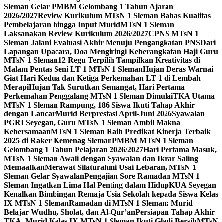
Sleman Gelar PMBM Gelombang 1 Tahun Ajaran
2026/2027
Review Kurikulum MTsN 1 Sleman Bahas Kualitas
Pembelajaran hingga Input Murid
MTsN 1 Sleman
Laksanakan Review Kurikulum 2026/2027
CPNS MTsN 1
Sleman Jalani Evaluasi Akhir Menuju Pengangkatan PNS
Dari
Lapangan Upacara, Doa Mengiringi Keberangkatan Haji Guru
MTsN 1 Sleman
12 Regu Terpilih Tampilkan Kreativitas di
Malam Pentas Seni LT 1 MTsN 1 Sleman
Hujan Deras Warnai
Giat Hari Kedua dan Ketiga Perkemahan LT 1 di Lembah
Merapi
Hujan Tak Surutkan Semangat, Hari Pertama
Perkemahan Penggalang MTsN 1 Sleman Dimulai
TKA Utama
MTsN 1 Sleman Rampung, 186 Siswa Ikuti Tahap Akhir
dengan Lancar
Murid Berprestasi April-Juni 2026
Syawalan
PGRI Seyegan, Guru MTsN 1 Sleman Ambil Makna
Kebersamaan
MTsN 1 Sleman Raih Predikat Kinerja Terbaik
2025 di Raker Kemenag Sleman
PMBM MTsN 1 Sleman
Gelombang 1 Tahun Pelajaran 2026/2027
Hari Pertama Masuk,
MTsN 1 Sleman Awali dengan Syawalan dan Ikrar Saling
Memaafkan
Merawat Silaturahmi Usai Lebaran, MTsN 1
Sleman Gelar Syawalan
Pengajian Sore Ramadan MTsN 1
Sleman Ingatkan Lima Hal Penting dalam Hidup
KUA Seyegan
Kenalkan Bimbingan Remaja Usia Sekolah kepada Siswa Kelas
IX MTsN 1 Sleman
Ramadan di MTsN 1 Sleman: Murid
Belajar Wudhu, Sholat, dan Al-Qur’an
Persiapan Tahap Akhir
TKA, Murid Kelas IX MTsN 1 Sleman Ikuti Gladi Bersih
MTsN