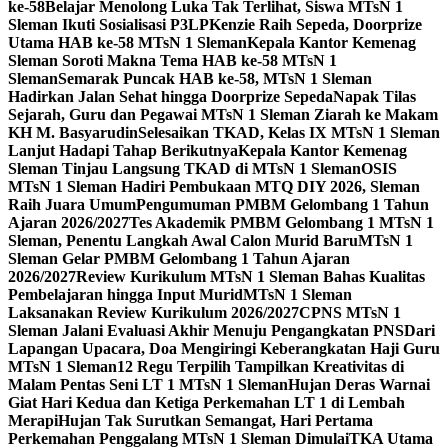
ke-58
Belajar Menolong Luka Tak Terlihat, Siswa MTsN 1
Sleman Ikuti Sosialisasi P3LP
Kenzie Raih Sepeda, Doorprize
Utama HAB ke-58 MTsN 1 Sleman
Kepala Kantor Kemenag
Sleman Soroti Makna Tema HAB ke-58 MTsN 1
Sleman
Semarak Puncak HAB ke-58, MTsN 1 Sleman
Hadirkan Jalan Sehat hingga Doorprize Sepeda
Napak Tilas
Sejarah, Guru dan Pegawai MTsN 1 Sleman Ziarah ke Makam
KH M. Basyarudin
Selesaikan TKAD, Kelas IX MTsN 1 Sleman
Lanjut Hadapi Tahap Berikutnya
Kepala Kantor Kemenag
Sleman Tinjau Langsung TKAD di MTsN 1 Sleman
OSIS
MTsN 1 Sleman Hadiri Pembukaan MTQ DIY 2026, Sleman
Raih Juara Umum
Pengumuman PMBM Gelombang 1 Tahun
Ajaran 2026/2027
Tes Akademik PMBM Gelombang 1 MTsN 1
Sleman, Penentu Langkah Awal Calon Murid Baru
MTsN 1
Sleman Gelar PMBM Gelombang 1 Tahun Ajaran
2026/2027
Review Kurikulum MTsN 1 Sleman Bahas Kualitas
Pembelajaran hingga Input Murid
MTsN 1 Sleman
Laksanakan Review Kurikulum 2026/2027
CPNS MTsN 1
Sleman Jalani Evaluasi Akhir Menuju Pengangkatan PNS
Dari
Lapangan Upacara, Doa Mengiringi Keberangkatan Haji Guru
MTsN 1 Sleman
12 Regu Terpilih Tampilkan Kreativitas di
Malam Pentas Seni LT 1 MTsN 1 Sleman
Hujan Deras Warnai
Giat Hari Kedua dan Ketiga Perkemahan LT 1 di Lembah
Merapi
Hujan Tak Surutkan Semangat, Hari Pertama
Perkemahan Penggalang MTsN 1 Sleman Dimulai
TKA Utama