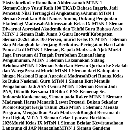
Ekstrakurikuler Ramaikan Akhirussanah MTsN 1
Sleman
Cahyo Yusuf Raih 100 TKAD Bahasa Inggris, Jadi
Pencetak Nilai Tertinggi di Angkatannya
Alumni MTsN 1
Sleman Serahkan Bibit Nanas Jumbo, Dukung Penguatan
Ekoteologi Madrasah
Akhirussanah Kelas IX MTsN 1 Sleman
Diwarnai Apresiasi Akademik dan Tahfid
Guru Bahasa Arab
MTsN 1 Sleman Raih Juara 3 Guru Inovatif Kabupaten
Sleman 2026
Lulus 100 Persen, murid Kelas IX MTsN 1 Sleman
Siap Melangkah ke Jenjang Berikutnya
Peringatan Hari Lahir
Pancasila di MTsN 1 Sleman, Kepala Madrasah Ajak Murid
Jaga Persatuan di Tengah Perubahan Zaman
Jelang
Pengumuman, MTsN 1 Sleman Laksanakan Sidang
Kelulusan
MTsN 1 Sleman Salurkan Hewan Qurban ke Sekolah
dan Warga
Prestasi Murid MTsN 1 Sleman dari Kabupaten
hingga Nasional Dapat Apresiasi Madrasah
Dari Ruang Kelas
ke Buku Nasional, Guru MTsN 1 Sleman Ikut Menulis
Pengalaman Jadi ASN
3 Guru MTsN 1 Sleman Resmi Jadi
PNS, Dilantik Bersama 16 Ribu CPNS Kemenag Se-
Indonesia
Kankemenag Sleman pada Raker MTsN 1 Sleman:
Madrasah Harus Menarik Lewat Prestasi, Bukan Sekadar
Promosi
Rapat Kerja Tahun 2026 MTsN 1 Sleman: Menata
Program, Menguatkan Arah Madrasah
Bangkit Bersama di
Era Digital, MTsN 1 Sleman Gelar Upacara Harkitnas
2026
Murid Kelas IX MTsN 1 Sleman Belajar Kewirausahaan
Langsung di JAP Nanggulan
MTsN 1 Sleman Gandeng