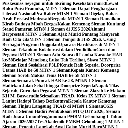
Puskesmas Seyegan untuk Skrining Kesehatan murid
Lewat
Buku Puisi Pramuka, MTsN 1 Sleman Dapat Penghargaan
Literasi Nasional
Pra Raker MTsN 1 Sleman Digelar, Bahas
Arah Prestasi Madrasah
Bregada MTsN 1 Sleman Ramaikan
Kirab Budaya Mbah Bregas
Kakan Kemenag Sleman Kunjungi
Stand Pameran MTsN 1 Sleman di JISS 2026
Alumni
Berprestasi MTsN 1 Sleman Ajak Murid Pantang Menyerah
Raih Cita-cita
MTsN 1 Sleman Tampil di JISS 2026, Usung
Berbagai Program Unggulan
Upacara Hardiknas di MTsN 1
Sleman Tekankan Kolaborasi dalam Pendidikan
Guru dan
Pegawai MTsN 1 Sleman Adu Suara di Lomba Karaoke HAB
ke-58
Belajar Menolong Luka Tak Terlihat, Siswa MTsN 1
Sleman Ikuti Sosialisasi P3LP
Kenzie Raih Sepeda, Doorprize
Utama HAB ke-58 MTsN 1 Sleman
Kepala Kantor Kemenag
Sleman Soroti Makna Tema HAB ke-58 MTsN 1
Sleman
Semarak Puncak HAB ke-58, MTsN 1 Sleman
Hadirkan Jalan Sehat hingga Doorprize Sepeda
Napak Tilas
Sejarah, Guru dan Pegawai MTsN 1 Sleman Ziarah ke Makam
KH M. Basyarudin
Selesaikan TKAD, Kelas IX MTsN 1 Sleman
Lanjut Hadapi Tahap Berikutnya
Kepala Kantor Kemenag
Sleman Tinjau Langsung TKAD di MTsN 1 Sleman
OSIS
MTsN 1 Sleman Hadiri Pembukaan MTQ DIY 2026, Sleman
Raih Juara Umum
Pengumuman PMBM Gelombang 1 Tahun
Ajaran 2026/2027
Tes Akademik PMBM Gelombang 1 MTsN 1
Sleman, Penentu Langkah Awal Calon Murid Baru
MTsN 1