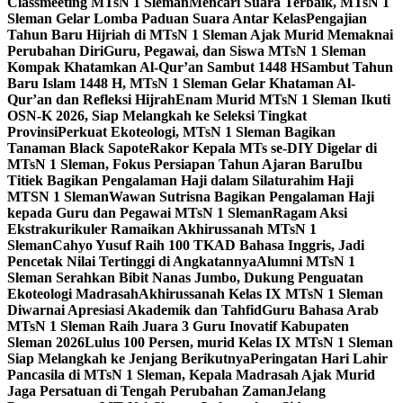
Classmeeting MTsN 1 Sleman
Mencari Suara Terbaik, MTsN 1
Sleman Gelar Lomba Paduan Suara Antar Kelas
Pengajian
Tahun Baru Hijriah di MTsN 1 Sleman Ajak Murid Memaknai
Perubahan Diri
Guru, Pegawai, dan Siswa MTsN 1 Sleman
Kompak Khatamkan Al-Qur’an Sambut 1448 H
Sambut Tahun
Baru Islam 1448 H, MTsN 1 Sleman Gelar Khataman Al-
Qur’an dan Refleksi Hijrah
Enam Murid MTsN 1 Sleman Ikuti
OSN-K 2026, Siap Melangkah ke Seleksi Tingkat
Provinsi
Perkuat Ekoteologi, MTsN 1 Sleman Bagikan
Tanaman Black Sapote
Rakor Kepala MTs se-DIY Digelar di
MTsN 1 Sleman, Fokus Persiapan Tahun Ajaran Baru
Ibu
Titiek Bagikan Pengalaman Haji dalam Silaturahim Haji
MTSN 1 Sleman
Wawan Sutrisna Bagikan Pengalaman Haji
kepada Guru dan Pegawai MTsN 1 Sleman
Ragam Aksi
Ekstrakurikuler Ramaikan Akhirussanah MTsN 1
Sleman
Cahyo Yusuf Raih 100 TKAD Bahasa Inggris, Jadi
Pencetak Nilai Tertinggi di Angkatannya
Alumni MTsN 1
Sleman Serahkan Bibit Nanas Jumbo, Dukung Penguatan
Ekoteologi Madrasah
Akhirussanah Kelas IX MTsN 1 Sleman
Diwarnai Apresiasi Akademik dan Tahfid
Guru Bahasa Arab
MTsN 1 Sleman Raih Juara 3 Guru Inovatif Kabupaten
Sleman 2026
Lulus 100 Persen, murid Kelas IX MTsN 1 Sleman
Siap Melangkah ke Jenjang Berikutnya
Peringatan Hari Lahir
Pancasila di MTsN 1 Sleman, Kepala Madrasah Ajak Murid
Jaga Persatuan di Tengah Perubahan Zaman
Jelang