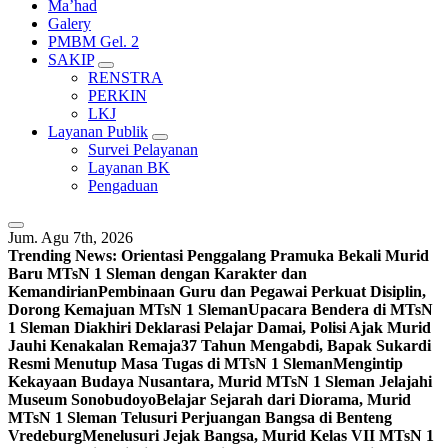
Ma’had
Galery
PMBM Gel. 2
SAKIP
RENSTRA
PERKIN
LKJ
Layanan Publik
Survei Pelayanan
Layanan BK
Pengaduan
Jum. Agu 7th, 2026
Trending News:
Orientasi Penggalang Pramuka Bekali Murid
Baru MTsN 1 Sleman dengan Karakter dan
Kemandirian
Pembinaan Guru dan Pegawai Perkuat Disiplin,
Dorong Kemajuan MTsN 1 Sleman
Upacara Bendera di MTsN
1 Sleman Diakhiri Deklarasi Pelajar Damai, Polisi Ajak Murid
Jauhi Kenakalan Remaja
37 Tahun Mengabdi, Bapak Sukardi
Resmi Menutup Masa Tugas di MTsN 1 Sleman
Mengintip
Kekayaan Budaya Nusantara, Murid MTsN 1 Sleman Jelajahi
Museum Sonobudoyo
Belajar Sejarah dari Diorama, Murid
MTsN 1 Sleman Telusuri Perjuangan Bangsa di Benteng
Vredeburg
Menelusuri Jejak Bangsa, Murid Kelas VII MTsN 1