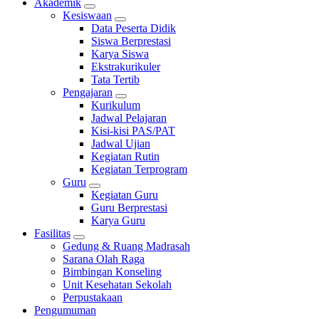
Akademik
Kesiswaan
Data Peserta Didik
Siswa Berprestasi
Karya Siswa
Ekstrakurikuler
Tata Tertib
Pengajaran
Kurikulum
Jadwal Pelajaran
Kisi-kisi PAS/PAT
Jadwal Ujian
Kegiatan Rutin
Kegiatan Terprogram
Guru
Kegiatan Guru
Guru Berprestasi
Karya Guru
Fasilitas
Gedung & Ruang Madrasah
Sarana Olah Raga
Bimbingan Konseling
Unit Kesehatan Sekolah
Perpustakaan
Pengumuman