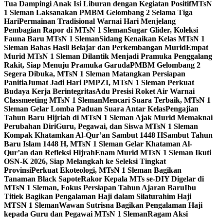
Tua Dampingi Anak Isi Liburan dengan Kegiatan Positif
MTsN
1 Sleman Laksanakan PMBM Gelombang 2 Selama Tiga
Hari
Permainan Tradisional Warnai Hari Menjelang
Pembagian Rapor di MTsN 1 Sleman
Sugar Glider, Koleksi
Fauna Baru MTsN 1 Sleman
Sidang Kenaikan Kelas MTsN 1
Sleman Bahas Hasil Belajar dan Perkembangan Murid
Empat
Murid MTsN 1 Sleman Dilantik Menjadi Pramuka Penggalang
Rakit, Siap Menuju Pramuka Garuda
PMBM Gelombang 2
Segera Dibuka, MTsN 1 Sleman Matangkan Persiapan
Panitia
Jumat Jadi Hari PMPZI, MTsN 1 Sleman Perkuat
Budaya Kerja Berintegritas
Adu Presisi Roket Air Warnai
Classmeeting MTsN 1 Sleman
Mencari Suara Terbaik, MTsN 1
Sleman Gelar Lomba Paduan Suara Antar Kelas
Pengajian
Tahun Baru Hijriah di MTsN 1 Sleman Ajak Murid Memaknai
Perubahan Diri
Guru, Pegawai, dan Siswa MTsN 1 Sleman
Kompak Khatamkan Al-Qur’an Sambut 1448 H
Sambut Tahun
Baru Islam 1448 H, MTsN 1 Sleman Gelar Khataman Al-
Qur’an dan Refleksi Hijrah
Enam Murid MTsN 1 Sleman Ikuti
OSN-K 2026, Siap Melangkah ke Seleksi Tingkat
Provinsi
Perkuat Ekoteologi, MTsN 1 Sleman Bagikan
Tanaman Black Sapote
Rakor Kepala MTs se-DIY Digelar di
MTsN 1 Sleman, Fokus Persiapan Tahun Ajaran Baru
Ibu
Titiek Bagikan Pengalaman Haji dalam Silaturahim Haji
MTSN 1 Sleman
Wawan Sutrisna Bagikan Pengalaman Haji
kepada Guru dan Pegawai MTsN 1 Sleman
Ragam Aksi