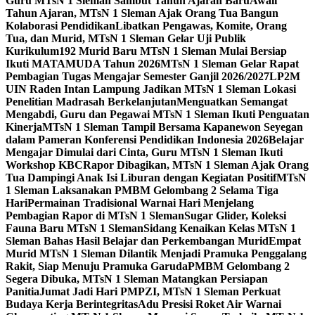
Guru MTsN 1 Sleman Sambut Tahun Ajaran Baru
Awali
Tahun Ajaran, MTsN 1 Sleman Ajak Orang Tua Bangun
Kolaborasi Pendidikan
Libatkan Pengawas, Komite, Orang
Tua, dan Murid, MTsN 1 Sleman Gelar Uji Publik
Kurikulum
192 Murid Baru MTsN 1 Sleman Mulai Bersiap
Ikuti MATAMUDA Tahun 2026
MTsN 1 Sleman Gelar Rapat
Pembagian Tugas Mengajar Semester Ganjil 2026/2027
LP2M
UIN Raden Intan Lampung Jadikan MTsN 1 Sleman Lokasi
Penelitian Madrasah Berkelanjutan
Menguatkan Semangat
Mengabdi, Guru dan Pegawai MTsN 1 Sleman Ikuti Penguatan
Kinerja
MTsN 1 Sleman Tampil Bersama Kapanewon Seyegan
dalam Pameran Konferensi Pendidikan Indonesia 2026
Belajar
Mengajar Dimulai dari Cinta, Guru MTsN 1 Sleman Ikuti
Workshop KBC
Rapor Dibagikan, MTsN 1 Sleman Ajak Orang
Tua Dampingi Anak Isi Liburan dengan Kegiatan Positif
MTsN
1 Sleman Laksanakan PMBM Gelombang 2 Selama Tiga
Hari
Permainan Tradisional Warnai Hari Menjelang
Pembagian Rapor di MTsN 1 Sleman
Sugar Glider, Koleksi
Fauna Baru MTsN 1 Sleman
Sidang Kenaikan Kelas MTsN 1
Sleman Bahas Hasil Belajar dan Perkembangan Murid
Empat
Murid MTsN 1 Sleman Dilantik Menjadi Pramuka Penggalang
Rakit, Siap Menuju Pramuka Garuda
PMBM Gelombang 2
Segera Dibuka, MTsN 1 Sleman Matangkan Persiapan
Panitia
Jumat Jadi Hari PMPZI, MTsN 1 Sleman Perkuat
Budaya Kerja Berintegritas
Adu Presisi Roket Air Warnai