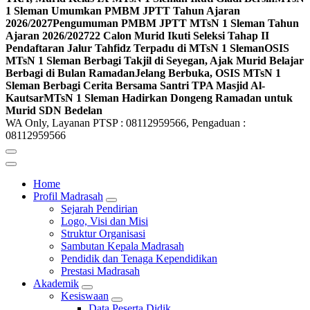
1 Sleman Umumkan PMBM JPTT Tahun Ajaran
2026/2027
Pengumuman PMBM JPTT MTsN 1 Sleman Tahun
Ajaran 2026/2027
22 Calon Murid Ikuti Seleksi Tahap II
Pendaftaran Jalur Tahfidz Terpadu di MTsN 1 Sleman
OSIS
MTsN 1 Sleman Berbagi Takjil di Seyegan, Ajak Murid Belajar
Berbagi di Bulan Ramadan
Jelang Berbuka, OSIS MTsN 1
Sleman Berbagi Cerita Bersama Santri TPA Masjid Al-
Kautsar
MTsN 1 Sleman Hadirkan Dongeng Ramadan untuk
Murid SDN Bedelan
WA Only, Layanan PTSP : 08112959566, Pengaduan :
08112959566
Home
Profil Madrasah
Sejarah Pendirian
Logo, Visi dan Misi
Struktur Organisasi
Sambutan Kepala Madrasah
Pendidik dan Tenaga Kependidikan
Prestasi Madrasah
Akademik
Kesiswaan
Data Peserta Didik