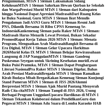
Pengumuman, MTsN 1 Sleman Laksanakan Sidang
Kelulusan
MTsN 1 Sleman Salurkan Hewan Qurban ke Sekolah
dan Warga
Prestasi Murid MTsN 1 Sleman dari Kabupaten
hingga Nasional Dapat Apresiasi Madrasah
Dari Ruang Kelas
ke Buku Nasional, Guru MTsN 1 Sleman Ikut Menulis
Pengalaman Jadi ASN
3 Guru MTsN 1 Sleman Resmi Jadi
PNS, Dilantik Bersama 16 Ribu CPNS Kemenag Se-
Indonesia
Kankemenag Sleman pada Raker MTsN 1 Sleman:
Madrasah Harus Menarik Lewat Prestasi, Bukan Sekadar
Promosi
Rapat Kerja Tahun 2026 MTsN 1 Sleman: Menata
Program, Menguatkan Arah Madrasah
Bangkit Bersama di
Era Digital, MTsN 1 Sleman Gelar Upacara Harkitnas
2026
Murid Kelas IX MTsN 1 Sleman Belajar Kewirausahaan
Langsung di JAP Nanggulan
MTsN 1 Sleman Gandeng
Puskesmas Seyegan untuk Skrining Kesehatan murid
Lewat
Buku Puisi Pramuka, MTsN 1 Sleman Dapat Penghargaan
Literasi Nasional
Pra Raker MTsN 1 Sleman Digelar, Bahas
Arah Prestasi Madrasah
Bregada MTsN 1 Sleman Ramaikan
Kirab Budaya Mbah Bregas
Kakan Kemenag Sleman Kunjungi
Stand Pameran MTsN 1 Sleman di JISS 2026
Alumni
Berprestasi MTsN 1 Sleman Ajak Murid Pantang Menyerah
Raih Cita-cita
MTsN 1 Sleman Tampil di JISS 2026, Usung
Berbagai Program Unggulan
Upacara Hardiknas di MTsN 1
Sleman Tekankan Kolaborasi dalam Pendidikan
Guru dan
Pegawai MTsN 1 Sleman Adu Suara di Lomba Karaoke HAB