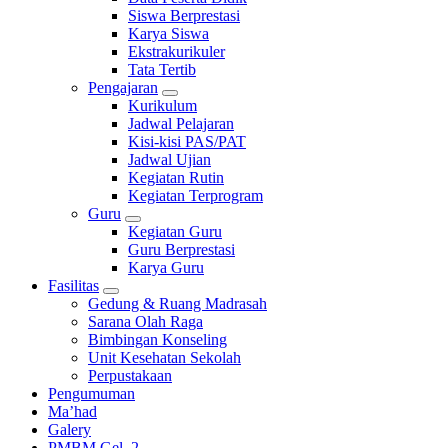
Siswa Berprestasi
Karya Siswa
Ekstrakurikuler
Tata Tertib
Pengajaran
Kurikulum
Jadwal Pelajaran
Kisi-kisi PAS/PAT
Jadwal Ujian
Kegiatan Rutin
Kegiatan Terprogram
Guru
Kegiatan Guru
Guru Berprestasi
Karya Guru
Fasilitas
Gedung & Ruang Madrasah
Sarana Olah Raga
Bimbingan Konseling
Unit Kesehatan Sekolah
Perpustakaan
Pengumuman
Ma’had
Galery
PMBM Gel. 2