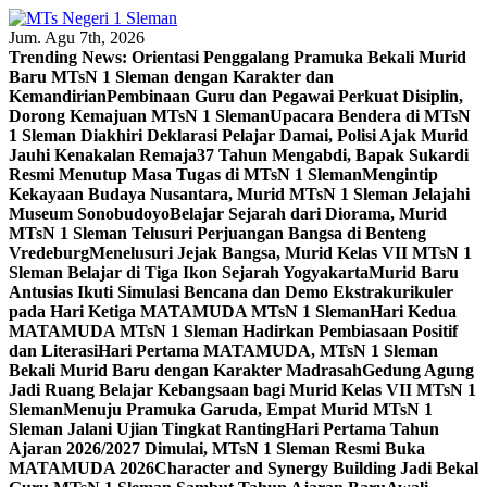
Skip
to
Jum. Agu 7th, 2026
content
Trending News:
Orientasi Penggalang Pramuka Bekali Murid
Baru MTsN 1 Sleman dengan Karakter dan
Kemandirian
Pembinaan Guru dan Pegawai Perkuat Disiplin,
Dorong Kemajuan MTsN 1 Sleman
Upacara Bendera di MTsN
1 Sleman Diakhiri Deklarasi Pelajar Damai, Polisi Ajak Murid
Jauhi Kenakalan Remaja
37 Tahun Mengabdi, Bapak Sukardi
Resmi Menutup Masa Tugas di MTsN 1 Sleman
Mengintip
Kekayaan Budaya Nusantara, Murid MTsN 1 Sleman Jelajahi
Museum Sonobudoyo
Belajar Sejarah dari Diorama, Murid
MTsN 1 Sleman Telusuri Perjuangan Bangsa di Benteng
Vredeburg
Menelusuri Jejak Bangsa, Murid Kelas VII MTsN 1
Sleman Belajar di Tiga Ikon Sejarah Yogyakarta
Murid Baru
Antusias Ikuti Simulasi Bencana dan Demo Ekstrakurikuler
pada Hari Ketiga MATAMUDA MTsN 1 Sleman
Hari Kedua
MATAMUDA MTsN 1 Sleman Hadirkan Pembiasaan Positif
dan Literasi
Hari Pertama MATAMUDA, MTsN 1 Sleman
Bekali Murid Baru dengan Karakter Madrasah
Gedung Agung
Jadi Ruang Belajar Kebangsaan bagi Murid Kelas VII MTsN 1
Sleman
Menuju Pramuka Garuda, Empat Murid MTsN 1
Sleman Jalani Ujian Tingkat Ranting
Hari Pertama Tahun
Ajaran 2026/2027 Dimulai, MTsN 1 Sleman Resmi Buka
MATAMUDA 2026
Character and Synergy Building Jadi Bekal