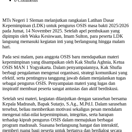
0 Comments
MTs Negeri 1 Sleman melanjutkan rangkaian Latihan Dasar
Kepemimpinan (LDK) untuk pengurus OSIS masa bakti 2025/2026
pada Jumat, 14 November 2025. Setelah apel pembukaan yang
dipimpin oleh Waka Kesiswaan, Imam Sulton, para peserta LDK
langsung memasuki kegiatan inti yang berlangsung hingga malam
hari.
Pada sesi malam, para anggota OSIS baru mendapatkan materi
kepemimpinan yang disampaikan oleh Kak Shufia Aghnia, Ketua
OSIS MAN 1 Yogyakarta. Dalam penyampaiannya, Kak Shufia
berbagi pengalaman mengenai organisasi, strategi komunikasi yang
efektif, serta pentingnya tanggung jawab dalam menjalankan tugas
sebagai pengurus OSIS. Penyampaian materi yang lugas dan
inspiratif membuat peserta sangat antusias dan aktif berdiskusi.
Setelah sesi materi, kegiatan dilanjutkan dengan sarasehan bersama
Kepala Madrasah, Bapak Sutarjo, S.Ag., M.Pd.I. Dalam sarasehan
tersebut, beliau memberikan motivasi sekaligus pesan mendalam
mengenai nilai-nilai kepemimpinan, integritas, serta harapan
terhadap kiprah pengurus OSIS dalam memajukan berbagai
program madrasah. Suasana berlangsung hangat dan interaktif,
memberi ruang bagi peserta untuk bertanya dan berdialog secara