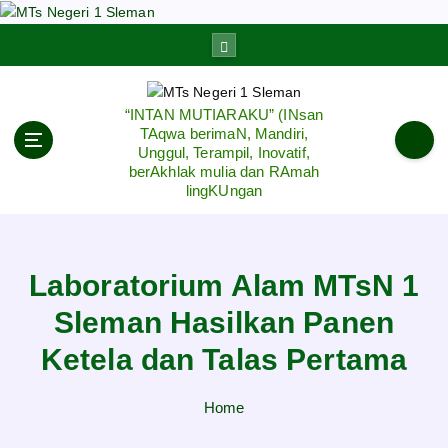
S
k
i
p
t
“INTAN MUTIARAKU” (INsan
o
TAqwa berimaN, Mandiri,
c
Unggul, Terampil, Inovatif,
berAkhlak mulia dan RAmah
o
lingKUngan
n
t
e
n
Laboratorium Alam MTsN 1
t
Sleman Hasilkan Panen
Ketela dan Talas Pertama
Home