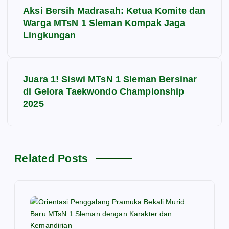
N
Aksi Bersih Madrasah: Ketua Komite dan
a
Warga MTsN 1 Sleman Kompak Jaga
Lingkungan
v
i
Juara 1! Siswi MTsN 1 Sleman Bersinar
di Gelora Taekwondo Championship
g
2025
a
s
Related Posts
i
p
o