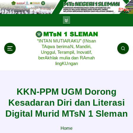
S
k
i
p
t
o
“INTAN MUTIARAKU” (INsan
c
TAqwa berimaN, Mandiri,
o
Unggul, Terampil, Inovatif,
n
berAkhlak mulia dan RAmah
lingKUngan
t
e
n
t
KKN-PPM UGM Dorong
Kesadaran Diri dan Literasi
Digital Murid MTsN 1 Sleman
Home