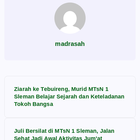
madrasah
N
Ziarah ke Tebuireng, Murid MTsN 1
a
Sleman Belajar Sejarah dan Keteladanan
Tokoh Bangsa
v
i
Juli Bersilat di MTsN 1 Sleman, Jalan
Sehat Jadi Awal Aktivitas Jum’at