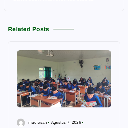
g
a
s
Related Posts
i
p
o
s
madrasah
Agustus 7, 2026