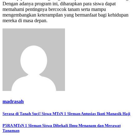
Dengan adanya program ini, diharapkan para siswa dapat
memahami pentingnya bercocok tanam serta mampu
mengembangkan keterampilan yang bermanfaat bagi kehidupan
mereka di masa depan.
madrasah
Navigasi
Serasa di Tanah Suci! Siswa MTsN 1 Sleman Antusias Ikuti Manasik Haji
pos
P5RA MTsN 1 Sleman Siswa Dibekali Ilmu Menanam dan Merawat
Tanaman