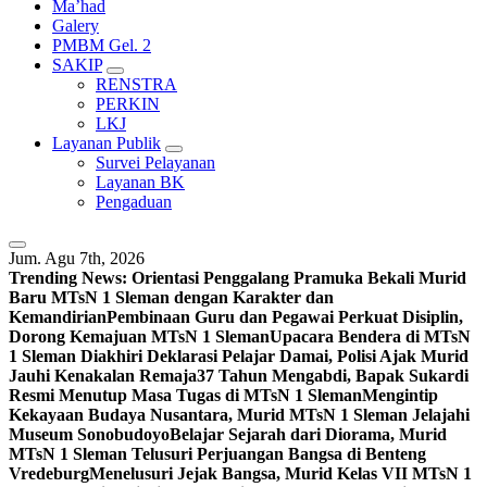
Ma’had
Galery
PMBM Gel. 2
SAKIP
RENSTRA
PERKIN
LKJ
Layanan Publik
Survei Pelayanan
Layanan BK
Pengaduan
Jum. Agu 7th, 2026
Trending News:
Orientasi Penggalang Pramuka Bekali Murid
Baru MTsN 1 Sleman dengan Karakter dan
Kemandirian
Pembinaan Guru dan Pegawai Perkuat Disiplin,
Dorong Kemajuan MTsN 1 Sleman
Upacara Bendera di MTsN
1 Sleman Diakhiri Deklarasi Pelajar Damai, Polisi Ajak Murid
Jauhi Kenakalan Remaja
37 Tahun Mengabdi, Bapak Sukardi
Resmi Menutup Masa Tugas di MTsN 1 Sleman
Mengintip
Kekayaan Budaya Nusantara, Murid MTsN 1 Sleman Jelajahi
Museum Sonobudoyo
Belajar Sejarah dari Diorama, Murid
MTsN 1 Sleman Telusuri Perjuangan Bangsa di Benteng
Vredeburg
Menelusuri Jejak Bangsa, Murid Kelas VII MTsN 1