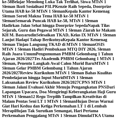
ke-58
Belajar Menolong Luka Tak Terlihat, Siswa MTsN 1
Sleman Ikuti Sosialisasi P3LP
Kenzie Raih Sepeda, Doorprize
Utama HAB ke-58 MTsN 1 Sleman
Kepala Kantor Kemenag
Sleman Soroti Makna Tema HAB ke-58 MTsN 1
Sleman
Semarak Puncak HAB ke-58, MTsN 1 Sleman
Hadirkan Jalan Sehat hingga Doorprize Sepeda
Napak Tilas
Sejarah, Guru dan Pegawai MTsN 1 Sleman Ziarah ke Makam
KH M. Basyarudin
Selesaikan TKAD, Kelas IX MTsN 1 Sleman
Lanjut Hadapi Tahap Berikutnya
Kepala Kantor Kemenag
Sleman Tinjau Langsung TKAD di MTsN 1 Sleman
OSIS
MTsN 1 Sleman Hadiri Pembukaan MTQ DIY 2026, Sleman
Raih Juara Umum
Pengumuman PMBM Gelombang 1 Tahun
Ajaran 2026/2027
Tes Akademik PMBM Gelombang 1 MTsN 1
Sleman, Penentu Langkah Awal Calon Murid Baru
MTsN 1
Sleman Gelar PMBM Gelombang 1 Tahun Ajaran
2026/2027
Review Kurikulum MTsN 1 Sleman Bahas Kualitas
Pembelajaran hingga Input Murid
MTsN 1 Sleman
Laksanakan Review Kurikulum 2026/2027
CPNS MTsN 1
Sleman Jalani Evaluasi Akhir Menuju Pengangkatan PNS
Dari
Lapangan Upacara, Doa Mengiringi Keberangkatan Haji Guru
MTsN 1 Sleman
12 Regu Terpilih Tampilkan Kreativitas di
Malam Pentas Seni LT 1 MTsN 1 Sleman
Hujan Deras Warnai
Giat Hari Kedua dan Ketiga Perkemahan LT 1 di Lembah
Merapi
Hujan Tak Surutkan Semangat, Hari Pertama
Perkemahan Penggalang MTsN 1 Sleman Dimulai
TKA Utama