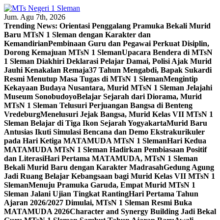
Skip
to
Jum. Agu 7th, 2026
content
Trending News:
Orientasi Penggalang Pramuka Bekali Murid
Baru MTsN 1 Sleman dengan Karakter dan
Kemandirian
Pembinaan Guru dan Pegawai Perkuat Disiplin,
Dorong Kemajuan MTsN 1 Sleman
Upacara Bendera di MTsN
1 Sleman Diakhiri Deklarasi Pelajar Damai, Polisi Ajak Murid
Jauhi Kenakalan Remaja
37 Tahun Mengabdi, Bapak Sukardi
Resmi Menutup Masa Tugas di MTsN 1 Sleman
Mengintip
Kekayaan Budaya Nusantara, Murid MTsN 1 Sleman Jelajahi
Museum Sonobudoyo
Belajar Sejarah dari Diorama, Murid
MTsN 1 Sleman Telusuri Perjuangan Bangsa di Benteng
Vredeburg
Menelusuri Jejak Bangsa, Murid Kelas VII MTsN 1
Sleman Belajar di Tiga Ikon Sejarah Yogyakarta
Murid Baru
Antusias Ikuti Simulasi Bencana dan Demo Ekstrakurikuler
pada Hari Ketiga MATAMUDA MTsN 1 Sleman
Hari Kedua
MATAMUDA MTsN 1 Sleman Hadirkan Pembiasaan Positif
dan Literasi
Hari Pertama MATAMUDA, MTsN 1 Sleman
Bekali Murid Baru dengan Karakter Madrasah
Gedung Agung
Jadi Ruang Belajar Kebangsaan bagi Murid Kelas VII MTsN 1
Sleman
Menuju Pramuka Garuda, Empat Murid MTsN 1
Sleman Jalani Ujian Tingkat Ranting
Hari Pertama Tahun
Ajaran 2026/2027 Dimulai, MTsN 1 Sleman Resmi Buka
MATAMUDA 2026
Character and Synergy Building Jadi Bekal