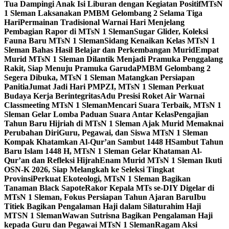
Tua Dampingi Anak Isi Liburan dengan Kegiatan Positif
MTsN
1 Sleman Laksanakan PMBM Gelombang 2 Selama Tiga
Hari
Permainan Tradisional Warnai Hari Menjelang
Pembagian Rapor di MTsN 1 Sleman
Sugar Glider, Koleksi
Fauna Baru MTsN 1 Sleman
Sidang Kenaikan Kelas MTsN 1
Sleman Bahas Hasil Belajar dan Perkembangan Murid
Empat
Murid MTsN 1 Sleman Dilantik Menjadi Pramuka Penggalang
Rakit, Siap Menuju Pramuka Garuda
PMBM Gelombang 2
Segera Dibuka, MTsN 1 Sleman Matangkan Persiapan
Panitia
Jumat Jadi Hari PMPZI, MTsN 1 Sleman Perkuat
Budaya Kerja Berintegritas
Adu Presisi Roket Air Warnai
Classmeeting MTsN 1 Sleman
Mencari Suara Terbaik, MTsN 1
Sleman Gelar Lomba Paduan Suara Antar Kelas
Pengajian
Tahun Baru Hijriah di MTsN 1 Sleman Ajak Murid Memaknai
Perubahan Diri
Guru, Pegawai, dan Siswa MTsN 1 Sleman
Kompak Khatamkan Al-Qur’an Sambut 1448 H
Sambut Tahun
Baru Islam 1448 H, MTsN 1 Sleman Gelar Khataman Al-
Qur’an dan Refleksi Hijrah
Enam Murid MTsN 1 Sleman Ikuti
OSN-K 2026, Siap Melangkah ke Seleksi Tingkat
Provinsi
Perkuat Ekoteologi, MTsN 1 Sleman Bagikan
Tanaman Black Sapote
Rakor Kepala MTs se-DIY Digelar di
MTsN 1 Sleman, Fokus Persiapan Tahun Ajaran Baru
Ibu
Titiek Bagikan Pengalaman Haji dalam Silaturahim Haji
MTSN 1 Sleman
Wawan Sutrisna Bagikan Pengalaman Haji
kepada Guru dan Pegawai MTsN 1 Sleman
Ragam Aksi