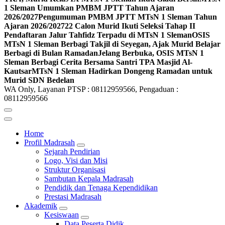
1 Sleman Umumkan PMBM JPTT Tahun Ajaran
2026/2027
Pengumuman PMBM JPTT MTsN 1 Sleman Tahun
Ajaran 2026/2027
22 Calon Murid Ikuti Seleksi Tahap II
Pendaftaran Jalur Tahfidz Terpadu di MTsN 1 Sleman
OSIS
MTsN 1 Sleman Berbagi Takjil di Seyegan, Ajak Murid Belajar
Berbagi di Bulan Ramadan
Jelang Berbuka, OSIS MTsN 1
Sleman Berbagi Cerita Bersama Santri TPA Masjid Al-
Kautsar
MTsN 1 Sleman Hadirkan Dongeng Ramadan untuk
Murid SDN Bedelan
WA Only, Layanan PTSP : 08112959566, Pengaduan :
08112959566
Home
Profil Madrasah
Sejarah Pendirian
Logo, Visi dan Misi
Struktur Organisasi
Sambutan Kepala Madrasah
Pendidik dan Tenaga Kependidikan
Prestasi Madrasah
Akademik
Kesiswaan
Data Peserta Didik