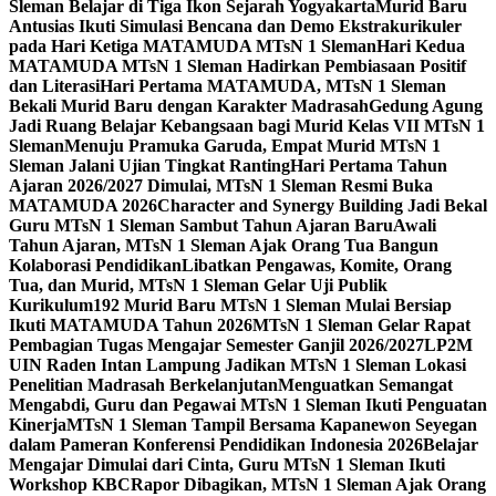
Sleman Belajar di Tiga Ikon Sejarah Yogyakarta
Murid Baru
Antusias Ikuti Simulasi Bencana dan Demo Ekstrakurikuler
pada Hari Ketiga MATAMUDA MTsN 1 Sleman
Hari Kedua
MATAMUDA MTsN 1 Sleman Hadirkan Pembiasaan Positif
dan Literasi
Hari Pertama MATAMUDA, MTsN 1 Sleman
Bekali Murid Baru dengan Karakter Madrasah
Gedung Agung
Jadi Ruang Belajar Kebangsaan bagi Murid Kelas VII MTsN 1
Sleman
Menuju Pramuka Garuda, Empat Murid MTsN 1
Sleman Jalani Ujian Tingkat Ranting
Hari Pertama Tahun
Ajaran 2026/2027 Dimulai, MTsN 1 Sleman Resmi Buka
MATAMUDA 2026
Character and Synergy Building Jadi Bekal
Guru MTsN 1 Sleman Sambut Tahun Ajaran Baru
Awali
Tahun Ajaran, MTsN 1 Sleman Ajak Orang Tua Bangun
Kolaborasi Pendidikan
Libatkan Pengawas, Komite, Orang
Tua, dan Murid, MTsN 1 Sleman Gelar Uji Publik
Kurikulum
192 Murid Baru MTsN 1 Sleman Mulai Bersiap
Ikuti MATAMUDA Tahun 2026
MTsN 1 Sleman Gelar Rapat
Pembagian Tugas Mengajar Semester Ganjil 2026/2027
LP2M
UIN Raden Intan Lampung Jadikan MTsN 1 Sleman Lokasi
Penelitian Madrasah Berkelanjutan
Menguatkan Semangat
Mengabdi, Guru dan Pegawai MTsN 1 Sleman Ikuti Penguatan
Kinerja
MTsN 1 Sleman Tampil Bersama Kapanewon Seyegan
dalam Pameran Konferensi Pendidikan Indonesia 2026
Belajar
Mengajar Dimulai dari Cinta, Guru MTsN 1 Sleman Ikuti
Workshop KBC
Rapor Dibagikan, MTsN 1 Sleman Ajak Orang