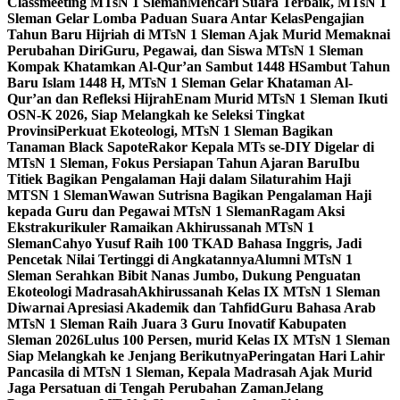
Classmeeting MTsN 1 Sleman
Mencari Suara Terbaik, MTsN 1
Sleman Gelar Lomba Paduan Suara Antar Kelas
Pengajian
Tahun Baru Hijriah di MTsN 1 Sleman Ajak Murid Memaknai
Perubahan Diri
Guru, Pegawai, dan Siswa MTsN 1 Sleman
Kompak Khatamkan Al-Qur’an Sambut 1448 H
Sambut Tahun
Baru Islam 1448 H, MTsN 1 Sleman Gelar Khataman Al-
Qur’an dan Refleksi Hijrah
Enam Murid MTsN 1 Sleman Ikuti
OSN-K 2026, Siap Melangkah ke Seleksi Tingkat
Provinsi
Perkuat Ekoteologi, MTsN 1 Sleman Bagikan
Tanaman Black Sapote
Rakor Kepala MTs se-DIY Digelar di
MTsN 1 Sleman, Fokus Persiapan Tahun Ajaran Baru
Ibu
Titiek Bagikan Pengalaman Haji dalam Silaturahim Haji
MTSN 1 Sleman
Wawan Sutrisna Bagikan Pengalaman Haji
kepada Guru dan Pegawai MTsN 1 Sleman
Ragam Aksi
Ekstrakurikuler Ramaikan Akhirussanah MTsN 1
Sleman
Cahyo Yusuf Raih 100 TKAD Bahasa Inggris, Jadi
Pencetak Nilai Tertinggi di Angkatannya
Alumni MTsN 1
Sleman Serahkan Bibit Nanas Jumbo, Dukung Penguatan
Ekoteologi Madrasah
Akhirussanah Kelas IX MTsN 1 Sleman
Diwarnai Apresiasi Akademik dan Tahfid
Guru Bahasa Arab
MTsN 1 Sleman Raih Juara 3 Guru Inovatif Kabupaten
Sleman 2026
Lulus 100 Persen, murid Kelas IX MTsN 1 Sleman
Siap Melangkah ke Jenjang Berikutnya
Peringatan Hari Lahir
Pancasila di MTsN 1 Sleman, Kepala Madrasah Ajak Murid
Jaga Persatuan di Tengah Perubahan Zaman
Jelang