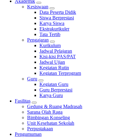
Akademik
Kesiswaan
Data Peserta Didik
Siswa Berprestasi
Karya Siswa
Ekstrakurikuler
Tata Tertib
Pengajaran
Kurikulum
Jadwal Pelajaran
Kisi-kisi PAS/PAT
Jadwal Ujian
Kegiatan Rutin
Kegiatan Terprogram
Guru
Kegiatan Guru
Guru Berprestasi
Karya Guru
Fasilitas
Gedung & Ruang Madrasah
Sarana Olah Raga
Bimbingan Konseling
Unit Kesehatan Sekolah
Perpustakaan
Pengumuman