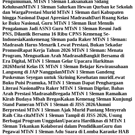
Pengumuman, MTsN 1 Sleman Laksanakan Sidang
Kelulusan
MTsN 1 Sleman Salurkan Hewan Qurban ke Sekolah
dan Warga
Prestasi Murid MTsN 1 Sleman dari Kabupaten
hingga Nasional Dapat Apresiasi Madrasah
Dari Ruang Kelas
ke Buku Nasional, Guru MTsN 1 Sleman Ikut Menulis
Pengalaman Jadi ASN
3 Guru MTsN 1 Sleman Resmi Jadi
PNS, Dilantik Bersama 16 Ribu CPNS Kemenag Se-
Indonesia
Kankemenag Sleman pada Raker MTsN 1 Sleman:
Madrasah Harus Menarik Lewat Prestasi, Bukan Sekadar
Promosi
Rapat Kerja Tahun 2026 MTsN 1 Sleman: Menata
Program, Menguatkan Arah Madrasah
Bangkit Bersama di
Era Digital, MTsN 1 Sleman Gelar Upacara Harkitnas
2026
Murid Kelas IX MTsN 1 Sleman Belajar Kewirausahaan
Langsung di JAP Nanggulan
MTsN 1 Sleman Gandeng
Puskesmas Seyegan untuk Skrining Kesehatan murid
Lewat
Buku Puisi Pramuka, MTsN 1 Sleman Dapat Penghargaan
Literasi Nasional
Pra Raker MTsN 1 Sleman Digelar, Bahas
Arah Prestasi Madrasah
Bregada MTsN 1 Sleman Ramaikan
Kirab Budaya Mbah Bregas
Kakan Kemenag Sleman Kunjungi
Stand Pameran MTsN 1 Sleman di JISS 2026
Alumni
Berprestasi MTsN 1 Sleman Ajak Murid Pantang Menyerah
Raih Cita-cita
MTsN 1 Sleman Tampil di JISS 2026, Usung
Berbagai Program Unggulan
Upacara Hardiknas di MTsN 1
Sleman Tekankan Kolaborasi dalam Pendidikan
Guru dan
Pegawai MTsN 1 Sleman Adu Suara di Lomba Karaoke HAB