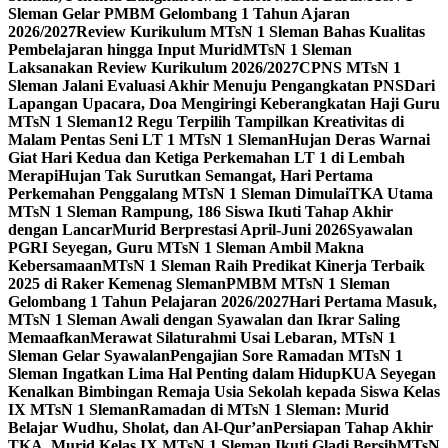
Sleman Gelar PMBM Gelombang 1 Tahun Ajaran
2026/2027
Review Kurikulum MTsN 1 Sleman Bahas Kualitas
Pembelajaran hingga Input Murid
MTsN 1 Sleman
Laksanakan Review Kurikulum 2026/2027
CPNS MTsN 1
Sleman Jalani Evaluasi Akhir Menuju Pengangkatan PNS
Dari
Lapangan Upacara, Doa Mengiringi Keberangkatan Haji Guru
MTsN 1 Sleman
12 Regu Terpilih Tampilkan Kreativitas di
Malam Pentas Seni LT 1 MTsN 1 Sleman
Hujan Deras Warnai
Giat Hari Kedua dan Ketiga Perkemahan LT 1 di Lembah
Merapi
Hujan Tak Surutkan Semangat, Hari Pertama
Perkemahan Penggalang MTsN 1 Sleman Dimulai
TKA Utama
MTsN 1 Sleman Rampung, 186 Siswa Ikuti Tahap Akhir
dengan Lancar
Murid Berprestasi April-Juni 2026
Syawalan
PGRI Seyegan, Guru MTsN 1 Sleman Ambil Makna
Kebersamaan
MTsN 1 Sleman Raih Predikat Kinerja Terbaik
2025 di Raker Kemenag Sleman
PMBM MTsN 1 Sleman
Gelombang 1 Tahun Pelajaran 2026/2027
Hari Pertama Masuk,
MTsN 1 Sleman Awali dengan Syawalan dan Ikrar Saling
Memaafkan
Merawat Silaturahmi Usai Lebaran, MTsN 1
Sleman Gelar Syawalan
Pengajian Sore Ramadan MTsN 1
Sleman Ingatkan Lima Hal Penting dalam Hidup
KUA Seyegan
Kenalkan Bimbingan Remaja Usia Sekolah kepada Siswa Kelas
IX MTsN 1 Sleman
Ramadan di MTsN 1 Sleman: Murid
Belajar Wudhu, Sholat, dan Al-Qur’an
Persiapan Tahap Akhir
TKA, Murid Kelas IX MTsN 1 Sleman Ikuti Gladi Bersih
MTsN