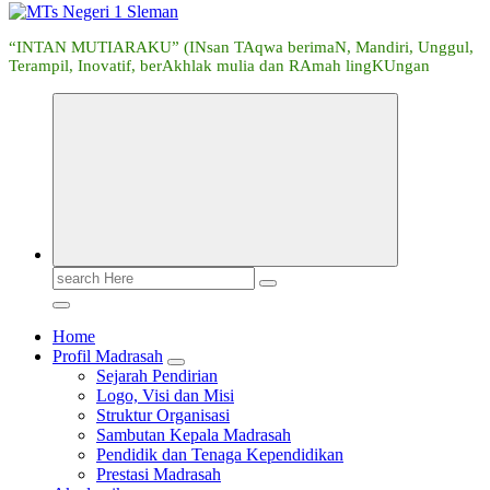
“INTAN MUTIARAKU” (INsan TAqwa berimaN, Mandiri, Unggul,
Terampil, Inovatif, berAkhlak mulia dan RAmah lingKUngan
Search
for:
Home
Profil Madrasah
Sejarah Pendirian
Logo, Visi dan Misi
Struktur Organisasi
Sambutan Kepala Madrasah
Pendidik dan Tenaga Kependidikan
Prestasi Madrasah