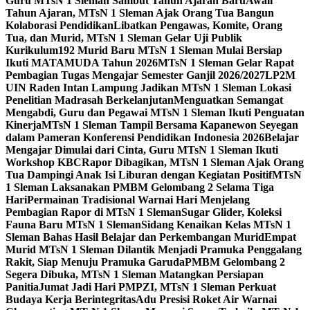
Guru MTsN 1 Sleman Sambut Tahun Ajaran Baru
Awali
Tahun Ajaran, MTsN 1 Sleman Ajak Orang Tua Bangun
Kolaborasi Pendidikan
Libatkan Pengawas, Komite, Orang
Tua, dan Murid, MTsN 1 Sleman Gelar Uji Publik
Kurikulum
192 Murid Baru MTsN 1 Sleman Mulai Bersiap
Ikuti MATAMUDA Tahun 2026
MTsN 1 Sleman Gelar Rapat
Pembagian Tugas Mengajar Semester Ganjil 2026/2027
LP2M
UIN Raden Intan Lampung Jadikan MTsN 1 Sleman Lokasi
Penelitian Madrasah Berkelanjutan
Menguatkan Semangat
Mengabdi, Guru dan Pegawai MTsN 1 Sleman Ikuti Penguatan
Kinerja
MTsN 1 Sleman Tampil Bersama Kapanewon Seyegan
dalam Pameran Konferensi Pendidikan Indonesia 2026
Belajar
Mengajar Dimulai dari Cinta, Guru MTsN 1 Sleman Ikuti
Workshop KBC
Rapor Dibagikan, MTsN 1 Sleman Ajak Orang
Tua Dampingi Anak Isi Liburan dengan Kegiatan Positif
MTsN
1 Sleman Laksanakan PMBM Gelombang 2 Selama Tiga
Hari
Permainan Tradisional Warnai Hari Menjelang
Pembagian Rapor di MTsN 1 Sleman
Sugar Glider, Koleksi
Fauna Baru MTsN 1 Sleman
Sidang Kenaikan Kelas MTsN 1
Sleman Bahas Hasil Belajar dan Perkembangan Murid
Empat
Murid MTsN 1 Sleman Dilantik Menjadi Pramuka Penggalang
Rakit, Siap Menuju Pramuka Garuda
PMBM Gelombang 2
Segera Dibuka, MTsN 1 Sleman Matangkan Persiapan
Panitia
Jumat Jadi Hari PMPZI, MTsN 1 Sleman Perkuat
Budaya Kerja Berintegritas
Adu Presisi Roket Air Warnai