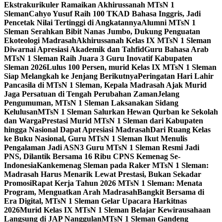
Ekstrakurikuler Ramaikan Akhirussanah MTsN 1
Sleman
Cahyo Yusuf Raih 100 TKAD Bahasa Inggris, Jadi
Pencetak Nilai Tertinggi di Angkatannya
Alumni MTsN 1
Sleman Serahkan Bibit Nanas Jumbo, Dukung Penguatan
Ekoteologi Madrasah
Akhirussanah Kelas IX MTsN 1 Sleman
Diwarnai Apresiasi Akademik dan Tahfid
Guru Bahasa Arab
MTsN 1 Sleman Raih Juara 3 Guru Inovatif Kabupaten
Sleman 2026
Lulus 100 Persen, murid Kelas IX MTsN 1 Sleman
Siap Melangkah ke Jenjang Berikutnya
Peringatan Hari Lahir
Pancasila di MTsN 1 Sleman, Kepala Madrasah Ajak Murid
Jaga Persatuan di Tengah Perubahan Zaman
Jelang
Pengumuman, MTsN 1 Sleman Laksanakan Sidang
Kelulusan
MTsN 1 Sleman Salurkan Hewan Qurban ke Sekolah
dan Warga
Prestasi Murid MTsN 1 Sleman dari Kabupaten
hingga Nasional Dapat Apresiasi Madrasah
Dari Ruang Kelas
ke Buku Nasional, Guru MTsN 1 Sleman Ikut Menulis
Pengalaman Jadi ASN
3 Guru MTsN 1 Sleman Resmi Jadi
PNS, Dilantik Bersama 16 Ribu CPNS Kemenag Se-
Indonesia
Kankemenag Sleman pada Raker MTsN 1 Sleman:
Madrasah Harus Menarik Lewat Prestasi, Bukan Sekadar
Promosi
Rapat Kerja Tahun 2026 MTsN 1 Sleman: Menata
Program, Menguatkan Arah Madrasah
Bangkit Bersama di
Era Digital, MTsN 1 Sleman Gelar Upacara Harkitnas
2026
Murid Kelas IX MTsN 1 Sleman Belajar Kewirausahaan
Langsung di JAP Nanggulan
MTsN 1 Sleman Gandeng