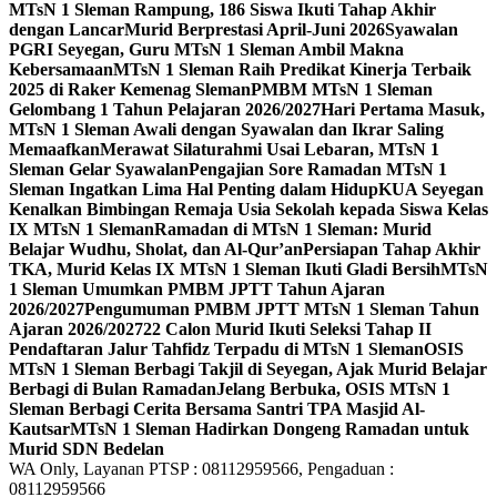
MTsN 1 Sleman Rampung, 186 Siswa Ikuti Tahap Akhir
dengan Lancar
Murid Berprestasi April-Juni 2026
Syawalan
PGRI Seyegan, Guru MTsN 1 Sleman Ambil Makna
Kebersamaan
MTsN 1 Sleman Raih Predikat Kinerja Terbaik
2025 di Raker Kemenag Sleman
PMBM MTsN 1 Sleman
Gelombang 1 Tahun Pelajaran 2026/2027
Hari Pertama Masuk,
MTsN 1 Sleman Awali dengan Syawalan dan Ikrar Saling
Memaafkan
Merawat Silaturahmi Usai Lebaran, MTsN 1
Sleman Gelar Syawalan
Pengajian Sore Ramadan MTsN 1
Sleman Ingatkan Lima Hal Penting dalam Hidup
KUA Seyegan
Kenalkan Bimbingan Remaja Usia Sekolah kepada Siswa Kelas
IX MTsN 1 Sleman
Ramadan di MTsN 1 Sleman: Murid
Belajar Wudhu, Sholat, dan Al-Qur’an
Persiapan Tahap Akhir
TKA, Murid Kelas IX MTsN 1 Sleman Ikuti Gladi Bersih
MTsN
1 Sleman Umumkan PMBM JPTT Tahun Ajaran
2026/2027
Pengumuman PMBM JPTT MTsN 1 Sleman Tahun
Ajaran 2026/2027
22 Calon Murid Ikuti Seleksi Tahap II
Pendaftaran Jalur Tahfidz Terpadu di MTsN 1 Sleman
OSIS
MTsN 1 Sleman Berbagi Takjil di Seyegan, Ajak Murid Belajar
Berbagi di Bulan Ramadan
Jelang Berbuka, OSIS MTsN 1
Sleman Berbagi Cerita Bersama Santri TPA Masjid Al-
Kautsar
MTsN 1 Sleman Hadirkan Dongeng Ramadan untuk
Murid SDN Bedelan
WA Only, Layanan PTSP : 08112959566, Pengaduan :
08112959566