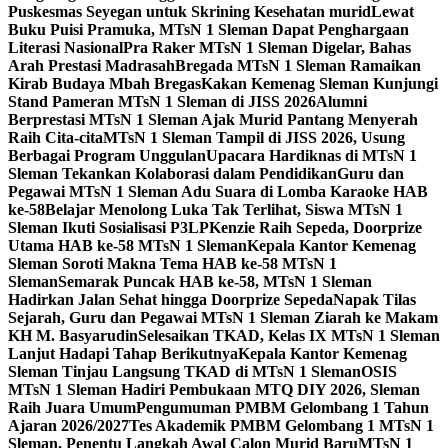
Puskesmas Seyegan untuk Skrining Kesehatan murid
Lewat
Buku Puisi Pramuka, MTsN 1 Sleman Dapat Penghargaan
Literasi Nasional
Pra Raker MTsN 1 Sleman Digelar, Bahas
Arah Prestasi Madrasah
Bregada MTsN 1 Sleman Ramaikan
Kirab Budaya Mbah Bregas
Kakan Kemenag Sleman Kunjungi
Stand Pameran MTsN 1 Sleman di JISS 2026
Alumni
Berprestasi MTsN 1 Sleman Ajak Murid Pantang Menyerah
Raih Cita-cita
MTsN 1 Sleman Tampil di JISS 2026, Usung
Berbagai Program Unggulan
Upacara Hardiknas di MTsN 1
Sleman Tekankan Kolaborasi dalam Pendidikan
Guru dan
Pegawai MTsN 1 Sleman Adu Suara di Lomba Karaoke HAB
ke-58
Belajar Menolong Luka Tak Terlihat, Siswa MTsN 1
Sleman Ikuti Sosialisasi P3LP
Kenzie Raih Sepeda, Doorprize
Utama HAB ke-58 MTsN 1 Sleman
Kepala Kantor Kemenag
Sleman Soroti Makna Tema HAB ke-58 MTsN 1
Sleman
Semarak Puncak HAB ke-58, MTsN 1 Sleman
Hadirkan Jalan Sehat hingga Doorprize Sepeda
Napak Tilas
Sejarah, Guru dan Pegawai MTsN 1 Sleman Ziarah ke Makam
KH M. Basyarudin
Selesaikan TKAD, Kelas IX MTsN 1 Sleman
Lanjut Hadapi Tahap Berikutnya
Kepala Kantor Kemenag
Sleman Tinjau Langsung TKAD di MTsN 1 Sleman
OSIS
MTsN 1 Sleman Hadiri Pembukaan MTQ DIY 2026, Sleman
Raih Juara Umum
Pengumuman PMBM Gelombang 1 Tahun
Ajaran 2026/2027
Tes Akademik PMBM Gelombang 1 MTsN 1
Sleman, Penentu Langkah Awal Calon Murid Baru
MTsN 1