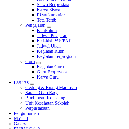
Siswa Berprestasi
Karya Siswa
Ekstrakurikuler
Tata Tertib
Pengajaran
Kurikulum
Jadwal Pelajaran
Kisi-kisi PAS/PAT
Jadwal Ujian
Kegiatan Rutin
Kegiatan Terprogram
Guru
Kegiatan Guru
Guru Berprestasi
Karya Guru
Fasilitas
Gedung & Ruang Madrasah
Sarana Olah Raga
Bimbingan Konseling
Unit Kesehatan Sekolah
Perpustakaan
Pengumuman
Ma’had
Galery
PMBM Gel. 2