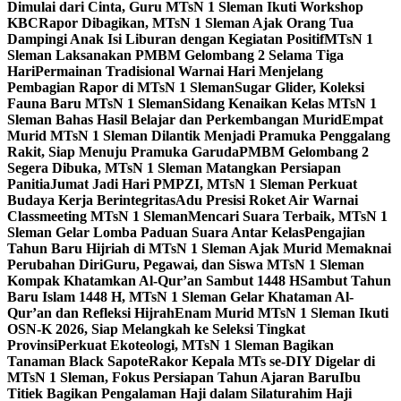
Dimulai dari Cinta, Guru MTsN 1 Sleman Ikuti Workshop
KBC
Rapor Dibagikan, MTsN 1 Sleman Ajak Orang Tua
Dampingi Anak Isi Liburan dengan Kegiatan Positif
MTsN 1
Sleman Laksanakan PMBM Gelombang 2 Selama Tiga
Hari
Permainan Tradisional Warnai Hari Menjelang
Pembagian Rapor di MTsN 1 Sleman
Sugar Glider, Koleksi
Fauna Baru MTsN 1 Sleman
Sidang Kenaikan Kelas MTsN 1
Sleman Bahas Hasil Belajar dan Perkembangan Murid
Empat
Murid MTsN 1 Sleman Dilantik Menjadi Pramuka Penggalang
Rakit, Siap Menuju Pramuka Garuda
PMBM Gelombang 2
Segera Dibuka, MTsN 1 Sleman Matangkan Persiapan
Panitia
Jumat Jadi Hari PMPZI, MTsN 1 Sleman Perkuat
Budaya Kerja Berintegritas
Adu Presisi Roket Air Warnai
Classmeeting MTsN 1 Sleman
Mencari Suara Terbaik, MTsN 1
Sleman Gelar Lomba Paduan Suara Antar Kelas
Pengajian
Tahun Baru Hijriah di MTsN 1 Sleman Ajak Murid Memaknai
Perubahan Diri
Guru, Pegawai, dan Siswa MTsN 1 Sleman
Kompak Khatamkan Al-Qur’an Sambut 1448 H
Sambut Tahun
Baru Islam 1448 H, MTsN 1 Sleman Gelar Khataman Al-
Qur’an dan Refleksi Hijrah
Enam Murid MTsN 1 Sleman Ikuti
OSN-K 2026, Siap Melangkah ke Seleksi Tingkat
Provinsi
Perkuat Ekoteologi, MTsN 1 Sleman Bagikan
Tanaman Black Sapote
Rakor Kepala MTs se-DIY Digelar di
MTsN 1 Sleman, Fokus Persiapan Tahun Ajaran Baru
Ibu
Titiek Bagikan Pengalaman Haji dalam Silaturahim Haji