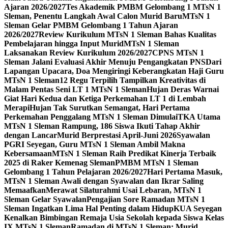
Ajaran 2026/2027
Tes Akademik PMBM Gelombang 1 MTsN 1
Sleman, Penentu Langkah Awal Calon Murid Baru
MTsN 1
Sleman Gelar PMBM Gelombang 1 Tahun Ajaran
2026/2027
Review Kurikulum MTsN 1 Sleman Bahas Kualitas
Pembelajaran hingga Input Murid
MTsN 1 Sleman
Laksanakan Review Kurikulum 2026/2027
CPNS MTsN 1
Sleman Jalani Evaluasi Akhir Menuju Pengangkatan PNS
Dari
Lapangan Upacara, Doa Mengiringi Keberangkatan Haji Guru
MTsN 1 Sleman
12 Regu Terpilih Tampilkan Kreativitas di
Malam Pentas Seni LT 1 MTsN 1 Sleman
Hujan Deras Warnai
Giat Hari Kedua dan Ketiga Perkemahan LT 1 di Lembah
Merapi
Hujan Tak Surutkan Semangat, Hari Pertama
Perkemahan Penggalang MTsN 1 Sleman Dimulai
TKA Utama
MTsN 1 Sleman Rampung, 186 Siswa Ikuti Tahap Akhir
dengan Lancar
Murid Berprestasi April-Juni 2026
Syawalan
PGRI Seyegan, Guru MTsN 1 Sleman Ambil Makna
Kebersamaan
MTsN 1 Sleman Raih Predikat Kinerja Terbaik
2025 di Raker Kemenag Sleman
PMBM MTsN 1 Sleman
Gelombang 1 Tahun Pelajaran 2026/2027
Hari Pertama Masuk,
MTsN 1 Sleman Awali dengan Syawalan dan Ikrar Saling
Memaafkan
Merawat Silaturahmi Usai Lebaran, MTsN 1
Sleman Gelar Syawalan
Pengajian Sore Ramadan MTsN 1
Sleman Ingatkan Lima Hal Penting dalam Hidup
KUA Seyegan
Kenalkan Bimbingan Remaja Usia Sekolah kepada Siswa Kelas
IX MTsN 1 Sleman
Ramadan di MTsN 1 Sleman: Murid