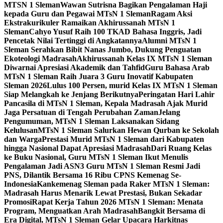
MTSN 1 Sleman
Wawan Sutrisna Bagikan Pengalaman Haji
kepada Guru dan Pegawai MTsN 1 Sleman
Ragam Aksi
Ekstrakurikuler Ramaikan Akhirussanah MTsN 1
Sleman
Cahyo Yusuf Raih 100 TKAD Bahasa Inggris, Jadi
Pencetak Nilai Tertinggi di Angkatannya
Alumni MTsN 1
Sleman Serahkan Bibit Nanas Jumbo, Dukung Penguatan
Ekoteologi Madrasah
Akhirussanah Kelas IX MTsN 1 Sleman
Diwarnai Apresiasi Akademik dan Tahfid
Guru Bahasa Arab
MTsN 1 Sleman Raih Juara 3 Guru Inovatif Kabupaten
Sleman 2026
Lulus 100 Persen, murid Kelas IX MTsN 1 Sleman
Siap Melangkah ke Jenjang Berikutnya
Peringatan Hari Lahir
Pancasila di MTsN 1 Sleman, Kepala Madrasah Ajak Murid
Jaga Persatuan di Tengah Perubahan Zaman
Jelang
Pengumuman, MTsN 1 Sleman Laksanakan Sidang
Kelulusan
MTsN 1 Sleman Salurkan Hewan Qurban ke Sekolah
dan Warga
Prestasi Murid MTsN 1 Sleman dari Kabupaten
hingga Nasional Dapat Apresiasi Madrasah
Dari Ruang Kelas
ke Buku Nasional, Guru MTsN 1 Sleman Ikut Menulis
Pengalaman Jadi ASN
3 Guru MTsN 1 Sleman Resmi Jadi
PNS, Dilantik Bersama 16 Ribu CPNS Kemenag Se-
Indonesia
Kankemenag Sleman pada Raker MTsN 1 Sleman:
Madrasah Harus Menarik Lewat Prestasi, Bukan Sekadar
Promosi
Rapat Kerja Tahun 2026 MTsN 1 Sleman: Menata
Program, Menguatkan Arah Madrasah
Bangkit Bersama di
Era Digital, MTsN 1 Sleman Gelar Upacara Harkitnas