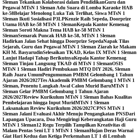
Sleman Tekankan Kolaborasi dalam Pendidikan
Guru dan
Pegawai MTsN 1 Sleman Adu Suara di Lomba Karaoke HAB
ke-58
Belajar Menolong Luka Tak Terlihat, Siswa MTsN 1
Sleman Ikuti Sosialisasi P3LP
Kenzie Raih Sepeda, Doorprize
Utama HAB ke-58 MTsN 1 Sleman
Kepala Kantor Kemenag
Sleman Soroti Makna Tema HAB ke-58 MTsN 1
Sleman
Semarak Puncak HAB ke-58, MTsN 1 Sleman
Hadirkan Jalan Sehat hingga Doorprize Sepeda
Napak Tilas
Sejarah, Guru dan Pegawai MTsN 1 Sleman Ziarah ke Makam
KH M. Basyarudin
Selesaikan TKAD, Kelas IX MTsN 1 Sleman
Lanjut Hadapi Tahap Berikutnya
Kepala Kantor Kemenag
Sleman Tinjau Langsung TKAD di MTsN 1 Sleman
OSIS
MTsN 1 Sleman Hadiri Pembukaan MTQ DIY 2026, Sleman
Raih Juara Umum
Pengumuman PMBM Gelombang 1 Tahun
Ajaran 2026/2027
Tes Akademik PMBM Gelombang 1 MTsN 1
Sleman, Penentu Langkah Awal Calon Murid Baru
MTsN 1
Sleman Gelar PMBM Gelombang 1 Tahun Ajaran
2026/2027
Review Kurikulum MTsN 1 Sleman Bahas Kualitas
Pembelajaran hingga Input Murid
MTsN 1 Sleman
Laksanakan Review Kurikulum 2026/2027
CPNS MTsN 1
Sleman Jalani Evaluasi Akhir Menuju Pengangkatan PNS
Dari
Lapangan Upacara, Doa Mengiringi Keberangkatan Haji Guru
MTsN 1 Sleman
12 Regu Terpilih Tampilkan Kreativitas di
Malam Pentas Seni LT 1 MTsN 1 Sleman
Hujan Deras Warnai
Giat Hari Kedua dan Ketiga Perkemahan LT 1 di Lembah