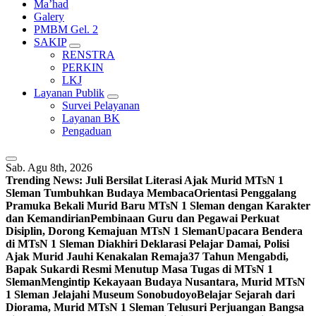
Ma’had
Galery
PMBM Gel. 2
SAKIP
RENSTRA
PERKIN
LKJ
Layanan Publik
Survei Pelayanan
Layanan BK
Pengaduan
Sab. Agu 8th, 2026
Trending News:
Juli Bersilat Literasi Ajak Murid MTsN 1
Sleman Tumbuhkan Budaya Membaca
Orientasi Penggalang
Pramuka Bekali Murid Baru MTsN 1 Sleman dengan Karakter
dan Kemandirian
Pembinaan Guru dan Pegawai Perkuat
Disiplin, Dorong Kemajuan MTsN 1 Sleman
Upacara Bendera
di MTsN 1 Sleman Diakhiri Deklarasi Pelajar Damai, Polisi
Ajak Murid Jauhi Kenakalan Remaja
37 Tahun Mengabdi,
Bapak Sukardi Resmi Menutup Masa Tugas di MTsN 1
Sleman
Mengintip Kekayaan Budaya Nusantara, Murid MTsN
1 Sleman Jelajahi Museum Sonobudoyo
Belajar Sejarah dari
Diorama, Murid MTsN 1 Sleman Telusuri Perjuangan Bangsa