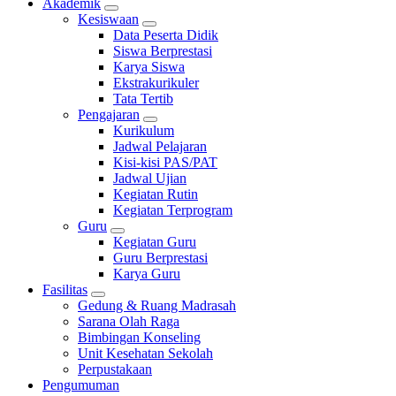
Akademik
Kesiswaan
Data Peserta Didik
Siswa Berprestasi
Karya Siswa
Ekstrakurikuler
Tata Tertib
Pengajaran
Kurikulum
Jadwal Pelajaran
Kisi-kisi PAS/PAT
Jadwal Ujian
Kegiatan Rutin
Kegiatan Terprogram
Guru
Kegiatan Guru
Guru Berprestasi
Karya Guru
Fasilitas
Gedung & Ruang Madrasah
Sarana Olah Raga
Bimbingan Konseling
Unit Kesehatan Sekolah
Perpustakaan
Pengumuman