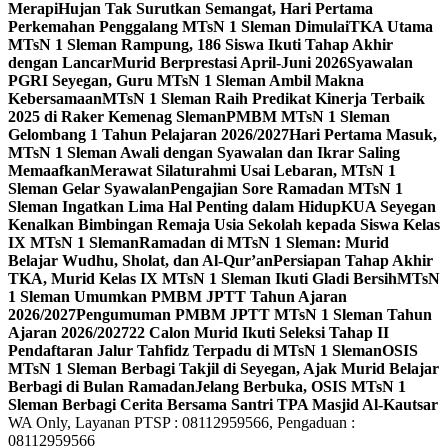
Merapi
Hujan Tak Surutkan Semangat, Hari Pertama
Perkemahan Penggalang MTsN 1 Sleman Dimulai
TKA Utama
MTsN 1 Sleman Rampung, 186 Siswa Ikuti Tahap Akhir
dengan Lancar
Murid Berprestasi April-Juni 2026
Syawalan
PGRI Seyegan, Guru MTsN 1 Sleman Ambil Makna
Kebersamaan
MTsN 1 Sleman Raih Predikat Kinerja Terbaik
2025 di Raker Kemenag Sleman
PMBM MTsN 1 Sleman
Gelombang 1 Tahun Pelajaran 2026/2027
Hari Pertama Masuk,
MTsN 1 Sleman Awali dengan Syawalan dan Ikrar Saling
Memaafkan
Merawat Silaturahmi Usai Lebaran, MTsN 1
Sleman Gelar Syawalan
Pengajian Sore Ramadan MTsN 1
Sleman Ingatkan Lima Hal Penting dalam Hidup
KUA Seyegan
Kenalkan Bimbingan Remaja Usia Sekolah kepada Siswa Kelas
IX MTsN 1 Sleman
Ramadan di MTsN 1 Sleman: Murid
Belajar Wudhu, Sholat, dan Al-Qur’an
Persiapan Tahap Akhir
TKA, Murid Kelas IX MTsN 1 Sleman Ikuti Gladi Bersih
MTsN
1 Sleman Umumkan PMBM JPTT Tahun Ajaran
2026/2027
Pengumuman PMBM JPTT MTsN 1 Sleman Tahun
Ajaran 2026/2027
22 Calon Murid Ikuti Seleksi Tahap II
Pendaftaran Jalur Tahfidz Terpadu di MTsN 1 Sleman
OSIS
MTsN 1 Sleman Berbagi Takjil di Seyegan, Ajak Murid Belajar
Berbagi di Bulan Ramadan
Jelang Berbuka, OSIS MTsN 1
Sleman Berbagi Cerita Bersama Santri TPA Masjid Al-Kautsar
WA Only, Layanan PTSP : 08112959566, Pengaduan :
08112959566