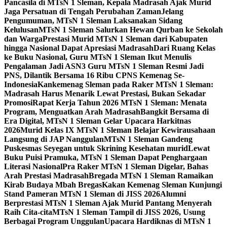
Pancasila di MTsN 1 Sleman, Kepala Madrasah Ajak Murid
Jaga Persatuan di Tengah Perubahan Zaman
Jelang
Pengumuman, MTsN 1 Sleman Laksanakan Sidang
Kelulusan
MTsN 1 Sleman Salurkan Hewan Qurban ke Sekolah
dan Warga
Prestasi Murid MTsN 1 Sleman dari Kabupaten
hingga Nasional Dapat Apresiasi Madrasah
Dari Ruang Kelas
ke Buku Nasional, Guru MTsN 1 Sleman Ikut Menulis
Pengalaman Jadi ASN
3 Guru MTsN 1 Sleman Resmi Jadi
PNS, Dilantik Bersama 16 Ribu CPNS Kemenag Se-
Indonesia
Kankemenag Sleman pada Raker MTsN 1 Sleman:
Madrasah Harus Menarik Lewat Prestasi, Bukan Sekadar
Promosi
Rapat Kerja Tahun 2026 MTsN 1 Sleman: Menata
Program, Menguatkan Arah Madrasah
Bangkit Bersama di
Era Digital, MTsN 1 Sleman Gelar Upacara Harkitnas
2026
Murid Kelas IX MTsN 1 Sleman Belajar Kewirausahaan
Langsung di JAP Nanggulan
MTsN 1 Sleman Gandeng
Puskesmas Seyegan untuk Skrining Kesehatan murid
Lewat
Buku Puisi Pramuka, MTsN 1 Sleman Dapat Penghargaan
Literasi Nasional
Pra Raker MTsN 1 Sleman Digelar, Bahas
Arah Prestasi Madrasah
Bregada MTsN 1 Sleman Ramaikan
Kirab Budaya Mbah Bregas
Kakan Kemenag Sleman Kunjungi
Stand Pameran MTsN 1 Sleman di JISS 2026
Alumni
Berprestasi MTsN 1 Sleman Ajak Murid Pantang Menyerah
Raih Cita-cita
MTsN 1 Sleman Tampil di JISS 2026, Usung
Berbagai Program Unggulan
Upacara Hardiknas di MTsN 1