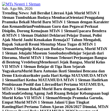
Skip
to
Sab. Agu 8th, 2026
content
Trending News:
Juli Bersilat Literasi Ajak Murid MTsN 1
Sleman Tumbuhkan Budaya Membaca
Orientasi Penggalang
Pramuka Bekali Murid Baru MTsN 1 Sleman dengan Karakter
dan Kemandirian
Pembinaan Guru dan Pegawai Perkuat
Disiplin, Dorong Kemajuan MTsN 1 Sleman
Upacara Bendera
di MTsN 1 Sleman Diakhiri Deklarasi Pelajar Damai, Polisi
Ajak Murid Jauhi Kenakalan Remaja
37 Tahun Mengabdi,
Bapak Sukardi Resmi Menutup Masa Tugas di MTsN 1
Sleman
Mengintip Kekayaan Budaya Nusantara, Murid MTsN
1 Sleman Jelajahi Museum Sonobudoyo
Belajar Sejarah dari
Diorama, Murid MTsN 1 Sleman Telusuri Perjuangan Bangsa
di Benteng Vredeburg
Menelusuri Jejak Bangsa, Murid Kelas
VII MTsN 1 Sleman Belajar di Tiga Ikon Sejarah
Yogyakarta
Murid Baru Antusias Ikuti Simulasi Bencana dan
Demo Ekstrakurikuler pada Hari Ketiga MATAMUDA MTsN
1 Sleman
Hari Kedua MATAMUDA MTsN 1 Sleman Hadirkan
Pembiasaan Positif dan Literasi
Hari Pertama MATAMUDA,
MTsN 1 Sleman Bekali Murid Baru dengan Karakter
Madrasah
Gedung Agung Jadi Ruang Belajar Kebangsaan bagi
Murid Kelas VII MTsN 1 Sleman
Menuju Pramuka Garuda,
Empat Murid MTsN 1 Sleman Jalani Ujian Tingkat
Ranting
Hari Pertama Tahun Ajaran 2026/2027 Dimulai, MTsN