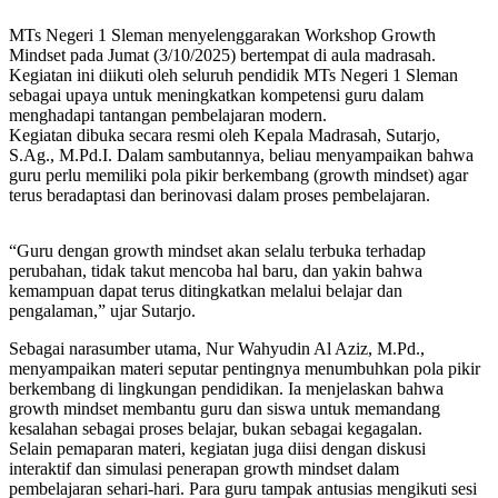
MTs Negeri 1 Sleman menyelenggarakan Workshop Growth
Mindset pada Jumat (3/10/2025) bertempat di aula madrasah.
Kegiatan ini diikuti oleh seluruh pendidik MTs Negeri 1 Sleman
sebagai upaya untuk meningkatkan kompetensi guru dalam
menghadapi tantangan pembelajaran modern.
Kegiatan dibuka secara resmi oleh Kepala Madrasah, Sutarjo,
S.Ag., M.Pd.I. Dalam sambutannya, beliau menyampaikan bahwa
guru perlu memiliki pola pikir berkembang (growth mindset) agar
terus beradaptasi dan berinovasi dalam proses pembelajaran.
“Guru dengan growth mindset akan selalu terbuka terhadap
perubahan, tidak takut mencoba hal baru, dan yakin bahwa
kemampuan dapat terus ditingkatkan melalui belajar dan
pengalaman,” ujar Sutarjo.
Sebagai narasumber utama, Nur Wahyudin Al Aziz, M.Pd.,
menyampaikan materi seputar pentingnya menumbuhkan pola pikir
berkembang di lingkungan pendidikan. Ia menjelaskan bahwa
growth mindset membantu guru dan siswa untuk memandang
kesalahan sebagai proses belajar, bukan sebagai kegagalan.
Selain pemaparan materi, kegiatan juga diisi dengan diskusi
interaktif dan simulasi penerapan growth mindset dalam
pembelajaran sehari-hari. Para guru tampak antusias mengikuti sesi