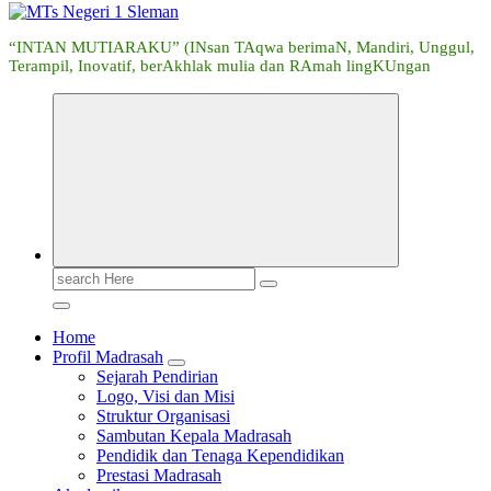
“INTAN MUTIARAKU” (INsan TAqwa berimaN, Mandiri, Unggul,
Terampil, Inovatif, berAkhlak mulia dan RAmah lingKUngan
Search
for:
Home
Profil Madrasah
Sejarah Pendirian
Logo, Visi dan Misi
Struktur Organisasi
Sambutan Kepala Madrasah
Pendidik dan Tenaga Kependidikan
Prestasi Madrasah