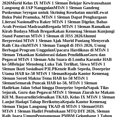
2026
Murid Kelas IX MTsN 1 Sleman Belajar Kewirausahaan
Langsung di JAP Nanggulan
MTsN 1 Sleman Gandeng
Puskesmas Seyegan untuk Skrining Kesehatan murid
Lewat
Buku Puisi Pramuka, MTsN 1 Sleman Dapat Penghargaan
Literasi Nasional
Pra Raker MTsN 1 Sleman Digelar, Bahas
Arah Prestasi Madrasah
Bregada MTsN 1 Sleman Ramaikan
Kirab Budaya Mbah Bregas
Kakan Kemenag Sleman Kunjungi
Stand Pameran MTsN 1 Sleman di JISS 2026
Alumni
Berprestasi MTsN 1 Sleman Ajak Murid Pantang Menyerah
Raih Cita-cita
MTsN 1 Sleman Tampil di JISS 2026, Usung
Berbagai Program Unggulan
Upacara Hardiknas di MTsN 1
Sleman Tekankan Kolaborasi dalam Pendidikan
Guru dan
Pegawai MTsN 1 Sleman Adu Suara di Lomba Karaoke HAB
ke-58
Belajar Menolong Luka Tak Terlihat, Siswa MTsN 1
Sleman Ikuti Sosialisasi P3LP
Kenzie Raih Sepeda, Doorprize
Utama HAB ke-58 MTsN 1 Sleman
Kepala Kantor Kemenag
Sleman Soroti Makna Tema HAB ke-58 MTsN 1
Sleman
Semarak Puncak HAB ke-58, MTsN 1 Sleman
Hadirkan Jalan Sehat hingga Doorprize Sepeda
Napak Tilas
Sejarah, Guru dan Pegawai MTsN 1 Sleman Ziarah ke Makam
KH M. Basyarudin
Selesaikan TKAD, Kelas IX MTsN 1 Sleman
Lanjut Hadapi Tahap Berikutnya
Kepala Kantor Kemenag
Sleman Tinjau Langsung TKAD di MTsN 1 Sleman
OSIS
MTsN 1 Sleman Hadiri Pembukaan MTQ DIY 2026, Sleman
Raih Juara Umum
Pengumuman PMBM Gelombang 1 Tahun