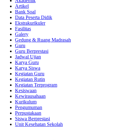
Akademik
Artikel
Bank Soal
Data Peserta Didik
Ekstrakurikuler
Fasilitas
Galery
Gedung & Ruang Madrasah
Guru
Guru Berprestasi
Jadwal Ujian
Karya Guru
Karya Siswa
Kegiatan Guru
Kegiatan Rutin
Kegiatan Terprogram
Kesiswaan
Kewirausahaan
Kurikulum
Pengumuman
Perpustakaan
Siswa Berprestasi
Unit Kesehatan Sekolah