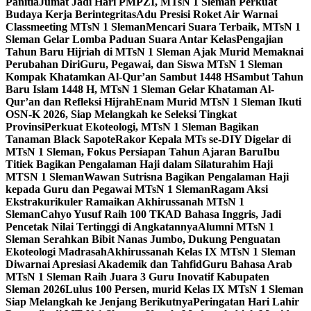
Panitia
Jumat Jadi Hari PMPZI, MTsN 1 Sleman Perkuat
Budaya Kerja Berintegritas
Adu Presisi Roket Air Warnai
Classmeeting MTsN 1 Sleman
Mencari Suara Terbaik, MTsN 1
Sleman Gelar Lomba Paduan Suara Antar Kelas
Pengajian
Tahun Baru Hijriah di MTsN 1 Sleman Ajak Murid Memaknai
Perubahan Diri
Guru, Pegawai, dan Siswa MTsN 1 Sleman
Kompak Khatamkan Al-Qur’an Sambut 1448 H
Sambut Tahun
Baru Islam 1448 H, MTsN 1 Sleman Gelar Khataman Al-
Qur’an dan Refleksi Hijrah
Enam Murid MTsN 1 Sleman Ikuti
OSN-K 2026, Siap Melangkah ke Seleksi Tingkat
Provinsi
Perkuat Ekoteologi, MTsN 1 Sleman Bagikan
Tanaman Black Sapote
Rakor Kepala MTs se-DIY Digelar di
MTsN 1 Sleman, Fokus Persiapan Tahun Ajaran Baru
Ibu
Titiek Bagikan Pengalaman Haji dalam Silaturahim Haji
MTSN 1 Sleman
Wawan Sutrisna Bagikan Pengalaman Haji
kepada Guru dan Pegawai MTsN 1 Sleman
Ragam Aksi
Ekstrakurikuler Ramaikan Akhirussanah MTsN 1
Sleman
Cahyo Yusuf Raih 100 TKAD Bahasa Inggris, Jadi
Pencetak Nilai Tertinggi di Angkatannya
Alumni MTsN 1
Sleman Serahkan Bibit Nanas Jumbo, Dukung Penguatan
Ekoteologi Madrasah
Akhirussanah Kelas IX MTsN 1 Sleman
Diwarnai Apresiasi Akademik dan Tahfid
Guru Bahasa Arab
MTsN 1 Sleman Raih Juara 3 Guru Inovatif Kabupaten
Sleman 2026
Lulus 100 Persen, murid Kelas IX MTsN 1 Sleman
Siap Melangkah ke Jenjang Berikutnya
Peringatan Hari Lahir