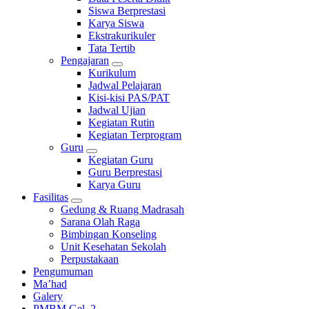
Siswa Berprestasi
Karya Siswa
Ekstrakurikuler
Tata Tertib
Pengajaran
Kurikulum
Jadwal Pelajaran
Kisi-kisi PAS/PAT
Jadwal Ujian
Kegiatan Rutin
Kegiatan Terprogram
Guru
Kegiatan Guru
Guru Berprestasi
Karya Guru
Fasilitas
Gedung & Ruang Madrasah
Sarana Olah Raga
Bimbingan Konseling
Unit Kesehatan Sekolah
Perpustakaan
Pengumuman
Ma’had
Galery
PMBM Gel. 2