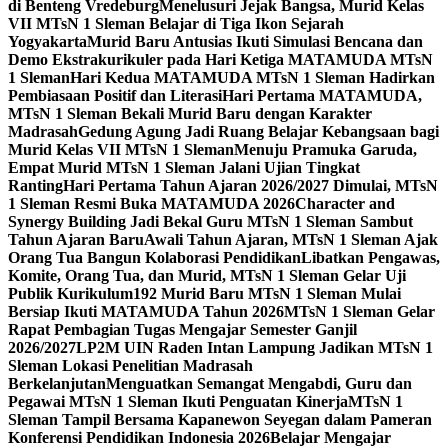
di Benteng Vredeburg
Menelusuri Jejak Bangsa, Murid Kelas
VII MTsN 1 Sleman Belajar di Tiga Ikon Sejarah
Yogyakarta
Murid Baru Antusias Ikuti Simulasi Bencana dan
Demo Ekstrakurikuler pada Hari Ketiga MATAMUDA MTsN
1 Sleman
Hari Kedua MATAMUDA MTsN 1 Sleman Hadirkan
Pembiasaan Positif dan Literasi
Hari Pertama MATAMUDA,
MTsN 1 Sleman Bekali Murid Baru dengan Karakter
Madrasah
Gedung Agung Jadi Ruang Belajar Kebangsaan bagi
Murid Kelas VII MTsN 1 Sleman
Menuju Pramuka Garuda,
Empat Murid MTsN 1 Sleman Jalani Ujian Tingkat
Ranting
Hari Pertama Tahun Ajaran 2026/2027 Dimulai, MTsN
1 Sleman Resmi Buka MATAMUDA 2026
Character and
Synergy Building Jadi Bekal Guru MTsN 1 Sleman Sambut
Tahun Ajaran Baru
Awali Tahun Ajaran, MTsN 1 Sleman Ajak
Orang Tua Bangun Kolaborasi Pendidikan
Libatkan Pengawas,
Komite, Orang Tua, dan Murid, MTsN 1 Sleman Gelar Uji
Publik Kurikulum
192 Murid Baru MTsN 1 Sleman Mulai
Bersiap Ikuti MATAMUDA Tahun 2026
MTsN 1 Sleman Gelar
Rapat Pembagian Tugas Mengajar Semester Ganjil
2026/2027
LP2M UIN Raden Intan Lampung Jadikan MTsN 1
Sleman Lokasi Penelitian Madrasah
Berkelanjutan
Menguatkan Semangat Mengabdi, Guru dan
Pegawai MTsN 1 Sleman Ikuti Penguatan Kinerja
MTsN 1
Sleman Tampil Bersama Kapanewon Seyegan dalam Pameran
Konferensi Pendidikan Indonesia 2026
Belajar Mengajar