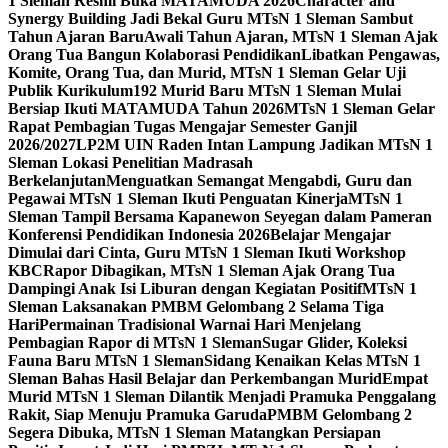
1 Sleman Resmi Buka MATAMUDA 2026
Character and
Synergy Building Jadi Bekal Guru MTsN 1 Sleman Sambut
Tahun Ajaran Baru
Awali Tahun Ajaran, MTsN 1 Sleman Ajak
Orang Tua Bangun Kolaborasi Pendidikan
Libatkan Pengawas,
Komite, Orang Tua, dan Murid, MTsN 1 Sleman Gelar Uji
Publik Kurikulum
192 Murid Baru MTsN 1 Sleman Mulai
Bersiap Ikuti MATAMUDA Tahun 2026
MTsN 1 Sleman Gelar
Rapat Pembagian Tugas Mengajar Semester Ganjil
2026/2027
LP2M UIN Raden Intan Lampung Jadikan MTsN 1
Sleman Lokasi Penelitian Madrasah
Berkelanjutan
Menguatkan Semangat Mengabdi, Guru dan
Pegawai MTsN 1 Sleman Ikuti Penguatan Kinerja
MTsN 1
Sleman Tampil Bersama Kapanewon Seyegan dalam Pameran
Konferensi Pendidikan Indonesia 2026
Belajar Mengajar
Dimulai dari Cinta, Guru MTsN 1 Sleman Ikuti Workshop
KBC
Rapor Dibagikan, MTsN 1 Sleman Ajak Orang Tua
Dampingi Anak Isi Liburan dengan Kegiatan Positif
MTsN 1
Sleman Laksanakan PMBM Gelombang 2 Selama Tiga
Hari
Permainan Tradisional Warnai Hari Menjelang
Pembagian Rapor di MTsN 1 Sleman
Sugar Glider, Koleksi
Fauna Baru MTsN 1 Sleman
Sidang Kenaikan Kelas MTsN 1
Sleman Bahas Hasil Belajar dan Perkembangan Murid
Empat
Murid MTsN 1 Sleman Dilantik Menjadi Pramuka Penggalang
Rakit, Siap Menuju Pramuka Garuda
PMBM Gelombang 2
Segera Dibuka, MTsN 1 Sleman Matangkan Persiapan