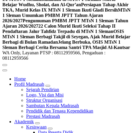
Belajar Wudhu, Sholat, dan Al-Qur’an
Persiapan Tahap Akhir
TKA, Murid Kelas IX MTsN 1 Sleman Ikuti Gladi Bersih
MTsN
1 Sleman Umumkan PMBM JPTT Tahun Ajaran
2026/2027
Pengumuman PMBM JPTT MTsN 1 Sleman Tahun
Ajaran 2026/2027
22 Calon Murid Ikuti Seleksi Tahap II
Pendaftaran Jalur Tahfidz Terpadu di MTsN 1 Sleman
OSIS
MTsN 1 Sleman Berbagi Takjil di Seyegan, Ajak Murid Belajar
Berbagi di Bulan Ramadan
Jelang Berbuka, OSIS MTsN 1
Sleman Berbagi Cerita Bersama Santri TPA Masjid Al-Kautsar
WA Only, Layanan PTSP : 08112959566, Pengaduan :
08112959566
Home
Profil Madrasah
Sejarah Pendirian
Logo, Visi dan Misi
Struktur Organisasi
Sambutan Kepala Madrasah
Pendidik dan Tenaga Kependidikan
Prestasi Madrasah
Akademik
Kesiswaan
Data Peserta Didik