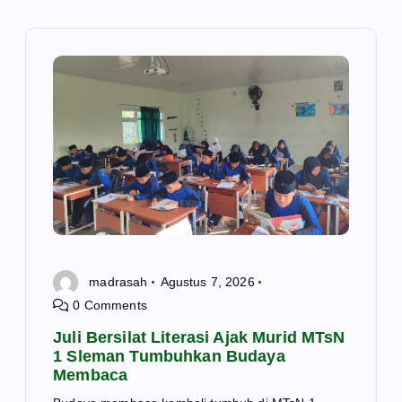
p
o
s
madrasah
Agustus 7, 2026
0 Comments
Juli Bersilat Literasi Ajak Murid MTsN
1 Sleman Tumbuhkan Budaya
Membaca