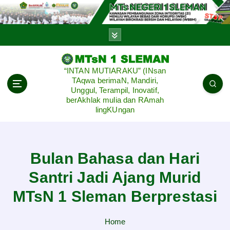
S
k
i
p
t
o
“INTAN MUTIARAKU” (INsan
c
TAqwa berimaN, Mandiri,
o
Unggul, Terampil, Inovatif,
n
berAkhlak mulia dan RAmah
lingKUngan
t
e
n
t
Bulan Bahasa dan Hari
Santri Jadi Ajang Murid
MTsN 1 Sleman Berprestasi
Home