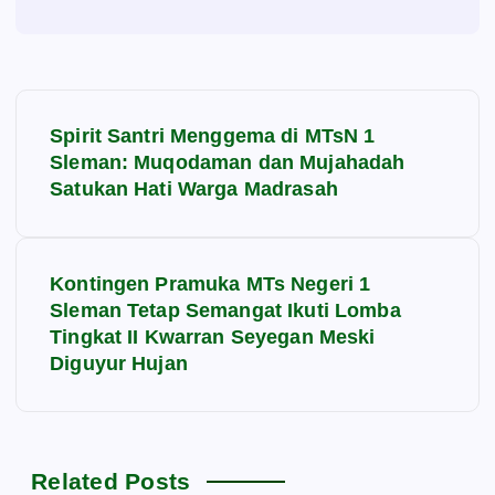
N
Spirit Santri Menggema di MTsN 1
a
Sleman: Muqodaman dan Mujahadah
Satukan Hati Warga Madrasah
v
i
Kontingen Pramuka MTs Negeri 1
Sleman Tetap Semangat Ikuti Lomba
g
Tingkat II Kwarran Seyegan Meski
Diguyur Hujan
a
s
Related Posts
i